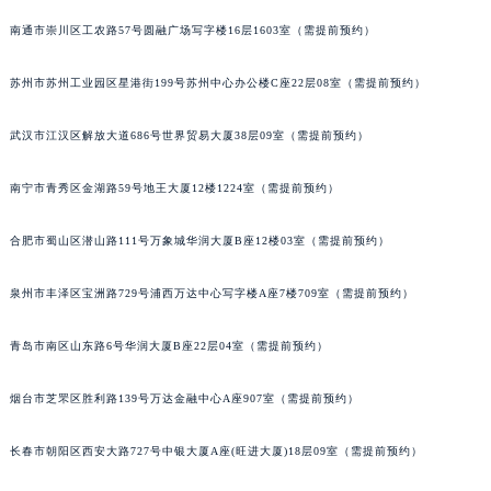
山西省大同市平城区迎宾街积家售后服务中心（需提前预约）
南通市崇川区工农路57号圆融广场写字楼16层1603室（需提前预约）
山西省晋城市城区黄华街积家售后服务中心（需提前预约）
山西省晋中市榆次区顺城街积家售后服务中心（需提前预约）
苏州市苏州工业园区星港街199号苏州中心办公楼C座22层08室（需提前预约）
山西省临汾市尧都区解放路积家售后服务中心（需提前预约）
武汉市江汉区解放大道686号世界贸易大厦38层09室（需提前预约）
山西省吕梁市离石区永宁中路与建设街交叉口积家售后服务中心（需提前预约）
山西省朔州市朔城区怡西路与鄯阳西街交汇处积家售后服务中心（需提前预约）
南宁市青秀区金湖路59号地王大厦12楼1224室（需提前预约）
山西省忻州市忻府区和平东街与七一南路交叉口积家售后服务中心（需提前预约）
山西省阳泉市郊区平阳东街与新城大道交叉口积家售后服务中心（需提前预约）
合肥市蜀山区潜山路111号万象城华润大厦B座12楼03室（需提前预约）
山西省运城市盐湖区河东街积家售后服务中心（需提前预约）
泉州市丰泽区宝洲路729号浦西万达中心写字楼A座7楼709室（需提前预约）
山西省长治市潞州区英雄中路积家售后服务中心（需提前预约）
山西省太原市迎泽区迎泽街道解放路15号亨得利名表维修授权店3楼积家售后服务中心（需提前预约）
青岛市南区山东路6号华润大厦B座22层04室（需提前预约）
天津市和平区赤峰道136号天津国际金融中心26层2603室积家售后服务中心（需提前预约）
安徽省安庆市迎江区人民路积家售后服务中心（需提前预约）
烟台市芝罘区胜利路139号万达金融中心A座907室（需提前预约）
安徽省蚌埠市蚌山区淮河路积家售后服务中心（需提前预约）
安徽省亳州市谯城区魏武大道积家售后服务中心（需提前预约）
长春市朝阳区西安大路727号中银大厦A座(旺进大厦)18层09室（需提前预约）
安徽省池州市贵池区长江路积家售后服务中心（需提前预约）