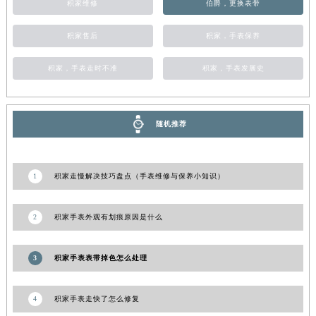
积家维修
伯爵，更换表带
甘肃省金昌市金川区北京路积家售后服务中心（需提前预约）
甘肃省酒泉市肃州区西大街积家售后服务中心（需提前预约）
积家售后
积家，手表保养
甘肃省临夏市城南街道团结路积家售后服务中心（需提前预约）
积家，手表走时不准
积家，手表发展史
甘肃省陇南市武都区人民路积家售后服务中心（需提前预约）
甘肃省平凉市崆峒区西大街积家售后服务中心（需提前预约）
甘肃省庆阳市西峰区南大街积家售后服务中心（需提前预约）
随机推荐
甘肃省天水市秦州区民主路积家售后服务中心（需提前预约）
甘肃省武威市凉州区迎宾路积家售后服务中心（需提前预约）
甘肃省张掖市甘州区民乐北路积家售后服务中心（需提前预约）
1
积家走慢解决技巧盘点（手表维修与保养小知识）
宁夏回族自治区固原市原州区文化街积家售后服务中心（需提前预约）
宁夏回族自治区石嘴山市大武口区贺兰山路积家售后服务中心（需提前预约）
2
积家手表外观有划痕原因是什么
宁夏回族自治区吴忠市利通区开元大道积家售后服务中心（需提前预约）
宁夏回族自治区银川市兴庆区新华东路97号新百中心C馆一层C1-18号商铺积家售后服务中心（需提前预约）
3
积家手表表带掉色怎么处理
宁夏回族自治区中卫市沙坡头区鼓楼东街积家售后服务中心（需提前预约）
青海省果洛藏族自治州玛沁县团结路积家售后服务中心（需提前预约）
4
积家手表走快了怎么修复
青海省海北藏族自治州海晏县将军路积家售后服务中心（需提前预约）