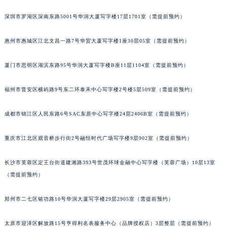
黑龙江省大庆市萨尔图区会战大街积家售后服务中心（需提前预约）
深圳市罗湖区深南东路5001号华润大厦写字楼17层1701室（需提前预约）
黑龙江省鹤岗市向阳区红军路积家售后服务中心（需提前预约）
黑龙江省黑河市爱辉区中央街积家售后服务中心（需提前预约）
惠州市惠城区江北文昌一路7号华贸大厦写字楼1座30层05室（需提前预约）
黑龙江省鸡西市鸡冠区红军路积家售后服务中心（需提前预约）
厦门市思明区湖滨东路95号华润大厦写字楼B座11层1104室（需提前预约）
黑龙江省佳木斯市向阳区长安路积家售后服务中心（需提前预约）
黑龙江省牡丹江市东安区太平路积家售后服务中心（需提前预约）
福州市晋安区横屿路9号东二环泰禾中心写字楼2号楼5层509室（需提前预约）
黑龙江省七台河市桃山区大同街积家售后服务中心（需提前预约）
黑龙江省齐齐哈尔市龙沙区龙华路积家售后服务中心（需提前预约）
成都市锦江区人民东路6号SAC东原中心写字楼24层2406B室（需提前预约）
黑龙江省双鸭山市尖山区新兴大街积家售后服务中心（需提前预约）
黑龙江省绥化市北林区新华街与康庄路交叉口积家售后服务中心（需提前预约）
重庆市江北区观音桥步行街2号融恒时代广场写字楼9层902室（需提前预约）
黑龙江省伊春市伊美区通河路积家售后服务中心（需提前预约）
长沙市芙蓉区定王台街道建湘路393号世茂环球金融中心写字楼（芙蓉广场）10层13室
吉林省白城市洮北区明仁南街积家售后服务中心（需提前预约）
（需提前预约）
吉林省白山市浑江区浑江大街积家售后服务中心（需提前预约）
吉林省吉林市船营区河南街积家售后服务中心（需提前预约）
郑州市二七区铭功路10号华润大厦写字楼29层2905室（需提前预约）
吉林省辽源市龙山区人民大街积家售后服务中心（需提前预约）
吉林省梅河口市新华街道梅河大街积家售后服务中心（需提前预约）
太原市迎泽区解放路15号亨得利名表服务中心（品牌授权店）3层整层（需提前预约）