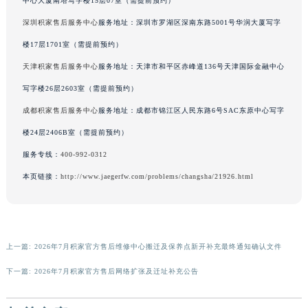
中心大厦南塔写字楼15层07室（需提前预约）
广东省汕头市龙湖区长平路积家售后服务中心（需提前预约）
深圳积家售后服务中心
服务地址：深圳市罗湖区深南东路5001号华润大厦写字
广东省汕尾市城区香洲街道园林社区翠园街积家售后服务中心（需提前预约）
楼17层1701室（需提前预约）
广东省韶关市武江区芙蓉新区与老城中心交汇处积家售后服务中心（需提前预约）
天津积家售后服务中心
服务地址：天津市和平区赤峰道136号天津国际金融中心
广东省深圳市罗湖区深南东路5001号华润大厦17层1701室积家售后服务中心（需提前预约）
写字楼26层2603室（需提前预约）
广东省阳江市江城区东风一路积家售后服务中心（需提前预约）
广东省云浮市云城区金山路积家售后服务中心（需提前预约）
成都积家售后服务中心
服务地址：成都市锦江区人民东路6号SAC东原中心写字
广东省湛江市赤坎区观海北路积家售后服务中心（需提前预约）
楼24层2406B室（需提前预约）
广东省肇庆市端州区信安大道与砚都大道交汇处积家售后服务中心（需提前预约）
服务专线：
400-992-0312
广西壮族自治区百色市右江区中山二路积家售后服务中心（需提前预约）
本页链接：
http://www.jaegerfw.com/problems/changsha/21926.html
广西壮族自治区北海市海城区北京路积家售后服务中心（需提前预约）
广西壮族自治区崇左市江州区石景林街道友谊大道与丽川路交汇处积家售后服务中心（需提前预约）
广西壮族自治区防城港市港口区金花茶大道积家售后服务中心（需提前预约）
广西壮族自治区贵港市港北区港城街道布山大道与仙衣路交叉口积家售后服务中心（需提前预约）
上一篇:
2026年7月积家官方售后维修中心搬迁及保养点新开补充最终通知确认文件
广西壮族自治区桂林市秀峰区红岭路积家售后服务中心（需提前预约）
下一篇:
2026年7月积家官方售后网络扩张及迁址补充公告
广西壮族自治区河池市金城江区金城江街道朝阳路积家售后服务中心（需提前预约）
广西壮族自治区贺州市八步区城东街道灵峰南路积家售后服务中心（需提前预约）