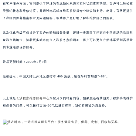
在客户服务方面，官网提供了详细的在线预约系统和实时状态查询功能。客户可以轻松查
山东省枣庄市滕州市北辛路与善国路交叉口积家售后服务中心（需提前预约）
看预约状态和维修进度，并通过电话或在线客服获得专业建议和支持。此外，官网还提供
山东省淄博市张店区金晶大道积家售后服务中心（需提前预约）
了详细的保养指南和常见问题解答，帮助客户更好地了解和维护自己的腕表。
上海市黄浦区南京东路299号宏伊国际广场写字楼8层806室积家售后服务中心（需提前预约）
上海市徐汇区虹桥路3号港汇中心2座37层3705室积家售后服务中心（需提前预约）
此次优化升级不仅提升了客户体验和服务质量，还进一步巩固了积家在中国市场的品牌形
浙江省杭州市上城区钱江路1366号华润大厦A座5层503-5室积家售后服务中心（需提前预约）
象和市场地位。随着更多城市的加入和服务点的增加，客户可以更加方便地享受到高质量
的专业维修保养服务。
浙江省湖州市吴兴区劳动路积家售后服务中心（需提前预约）
浙江省嘉兴市南湖区广益路705号嘉兴世界贸易中心A座13层1304室积家售后服务中心（需提前预约）
最后更新时间：2026年7月9日
浙江省金华市金东区东市南街777号金华万达广场4号楼22楼2209室积家售后服务中心（需提前预约）
浙江省丽水市莲都区解放街积家售后服务中心（需提前预约）
温馨提示：中国大陆以外地区拨打本 400 热线，请在号码前加拨“+86”。
浙江省宁波市江北区大闸南路500号来福士广场办公楼20层2009室积家售后服务中心（需提前预约）
浙江省衢州市柯城区上街积家售后服务中心（需提前预约）
以上就是
长沙积家维修服务中心
为您分享的精彩内容。如果您还有其他关于积家手表维护
浙江省绍兴市越城区胜利东路379号世茂天际中心写字楼8层805室积家售后服务中心（需提前预约）
和保养的问题，可以拨打页面400电话进行咨询，我们将竭诚为您服务。
浙江省舟山市定海区解放东路积家售后服务中心（需提前预约）
澳门特别行政区大堂区议事亭前地（新马路）积家售后服务中心（需提前预约）
澳门特别行政区风顺堂区南湾大马路积家售后服务中心（需提前预约）
澳门特别行政区花地玛堂区关闸广场积家售后服务中心（需提前预约）