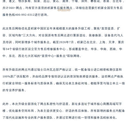
洲、遵义、鄂尔多斯、阳泉、昆山、黄石、湘潭、十堰、漳州、攀枝花、香港、台北等，
江西省南昌市红谷滩新区红谷中大道998号绿地双子塔（中央广场）A1座办公楼14层1407室积家售后服务中心（需提前预约）
共计360+网点，均有官方直营的积家售后服务网点，详细信息需拨打积家全国官方售后
江西省萍乡市安源区萍安北大道与康庄路交叉口积家售后服务中心（需提前预约）
服务热线400-992-0312进行咨询。
江西省上饶市信州区滨江西路积家售后服务中心（需提前预约）
此次售后网络优化是积家中国区近年来规模最大的服务升级工程，聚焦“直营提质、扩
江西省新余市渝水区北湖西路积家售后服务中心（需提前预约）
容、区域均衡”三大方向。对全国原有售后网点进行重新选址、装修焕新、设备迭代与人
江西省宜春市袁州区中山中路积家售后服务中心（需提前预约）
员培训，同时新增多个城市服务点。截至2026年7月，积家已在北京、上海、天津、重庆
江西省鹰潭市月湖区胜利东路积家售后服务中心（需提前预约）
等34个省级行政区设立官方售后维修服务中心，形成覆盖华北、华东、华南、西南、华
山东省德州市德城区东风中路积家售后服务中心（需提前预约）
中、东北、西北七大区域的“直营中心+服务点”双轨网络。
山东省东营市东营区济南路积家售后服务中心（需提前预约）
山东省济南市历下区经十路11111号华润中心写字楼（万象城）15层1508室积家售后服务中心（需提前预约）
所有升级后的网点均通过瑞士日内瓦总部严格认证，统一配备瑞士进口精密检测仪器和
100%原厂供应配件，并由经品牌专项培训认证的资深制表师提供服务。这些网点严格执
山东省济宁市任城区太白楼路积家售后服务中心（需提前预约）
行积家全球统一服务标准与质保体系，确保无论表主身处何地，都能享受与瑞士本土一致
山东省莱芜市文化南路8号银座商城名表维修一楼名表维修积家售后服务中心（需提前预约）
的专业养护服务。
山东省临沂市兰山区解放路积家售后服务中心（需提前预约）
山东省日照市东港区烟台路积家售后服务中心（需提前预约）
此外，本次升级全面强化了网点私密性与舒适度。新址多选址于城市核心商圈高端写字
山东省泰安市泰山区财源街道泰山大街积家售后服务中心（需提前预约）
楼，优化服务空间布局，为表主提供更安心、舒适的售后体验。所有新增的服务点均配备
山东省威海市环翠区新威海路89号振华商厦一楼名表维修积家售后服务中心（需提前预约）
了现代化设施和专业的客户服务团队，并通过官网进行统一管理和服务流程标准化。
山东省潍坊市奎文区东风东街积家售后服务中心（需提前预约）