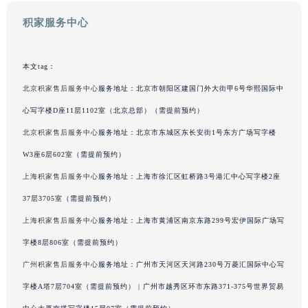
澳门特别行政区花王堂区大三巴商圈积家售后服务中心（需提前预约）
积家服务中心
澳门特别行政区嘉模堂区官也街积家售后服务中心（需提前预约）
澳门省路氹城市金光大道积家售后服务中心（需提前预约）
本文tag：
澳门特别行政区望德堂区塔石广场积家售后服务中心（需提前预约）
北京积家售后服务中心
服务地址：北京市朝阳区建国门外大街甲6号华熙国际中
福建省福州市鼓楼区五四路128-1号恒力城写字楼15层03室积家售后服务中心（需提前预约）
福建省厦门市思明区湖滨东路95号万象城华润大厦B座11层1104室积家售后服务中心（需提前预约）
心写字楼D座11层1102室（北京总部）（需提前预约）
广东省潮州市潮安区新风路与潮汕路交汇处积家售后服务中心（需提前预约）
北京积家售后服务中心
服务地址：北京市东城区东长安街1号东方广场写字楼
广东省广州市天河区天河路230号万菱汇国际中心A塔7层704室积家售后服务中心（需提前预约）
W3座6层602室（需提前预约）
广东省广州市越秀区环市东路371-375号世界贸易中心大厦南塔15层1507室积家售后服务中心（需提前预约）
上海积家售后服务中心
服务地址：上海市徐汇区虹桥路3号港汇中心写字楼2座
广东省河源市源城区越王大道积家售后服务中心（需提前预约）
37层3705室（需提前预约）
广东省惠州市惠城区江北文昌一路7号华贸大厦1座30层3005室积家售后服务中心（需提前预约）
上海积家售后服务中心
服务地址：上海市黄浦区南京东路299号宏伊国际广场写
广东省江门市蓬江区广场西路积家售后服务中心（需提前预约）
字楼8层806室（需提前预约）
广东省揭阳市榕城进贤门步行街积家售后服务中心（需提前预约）
广东省茂名市电白区水东街道迎宾大道积家售后服务中心（需提前预约）
广州积家售后服务中心
服务地址：广州市天河区天河路230号万菱汇国际中心写
广东省梅州市梅江区金燕大道积家售后服务中心（需提前预约）
字楼A塔7层704室（需提前预约） | 广州市越秀区环市东路371-375号世界贸易
广东省清远市清城区湖西路积家售后服务中心（需提前预约）