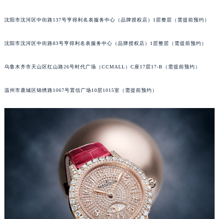
吉林省四平市铁东区紫气大路与南九经街交汇处积家售后服务中心（需提前预约）
沈阳市沈河区中街路137号亨得利名表服务中心（品牌授权店）1层整层（需提前预约）
吉林省松原市宁江区五环大街积家售后服务中心（需提前预约）
吉林省通化市东昌区环通乡江南大街积家售后服务中心（需提前预约）
沈阳市沈河区中街路83号亨得利名表服务中心（品牌授权店）1层整层（需提前预约）
吉林省延边市延吉市解放路积家售后服务中心（需提前预约）
辽宁省鞍山市铁东区站前街积家售后服务中心（需提前预约）
乌鲁木齐市天山区红山路26号时代广场（CCMALL）C座17层17-B（需提前预约）
辽宁省本溪市平山区胜利路积家售后服务中心（需提前预约）
温州市鹿城区锦绣路1067号置信广场10层1015室（需提前预约）
辽宁省朝阳市双塔区新华路积家售后服务中心（需提前预约）
辽宁省丹东市振兴区七经街积家售后服务中心（需提前预约）
辽宁省抚顺市新抚区东一路积家售后服务中心（需提前预约）
辽宁省阜新市海州区解放大街积家售后服务中心（需提前预约）
辽宁省葫芦岛市连山区中央路积家售后服务中心（需提前预约）
辽宁省锦州市古塔区中央大街积家售后服务中心（需提前预约）
辽宁省辽阳市白塔区新运大街积家售后服务中心（需提前预约）
辽宁省盘锦市兴隆台区石油大街积家售后服务中心（需提前预约）
辽宁省铁岭市银州区南马路积家售后服务中心（需提前预约）
辽宁省营口市站前区市府路与渤海大街交叉口积家售后服务中心（需提前预约）