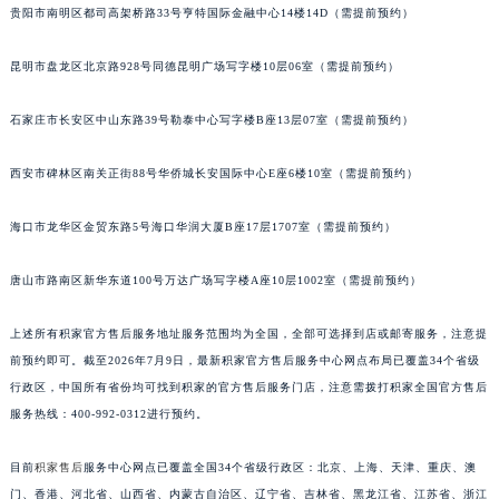
贵阳市南明区都司高架桥路33号亨特国际金融中心14楼14D（需提前预约）
安徽省滁州市琅琊区南谯北路积家售后服务中心（需提前预约）
安徽省阜阳市颍州区颍州北路积家售后服务中心（需提前预约）
昆明市盘龙区北京路928号同德昆明广场写字楼10层06室（需提前预约）
安徽省淮北市相山区淮海路积家售后服务中心（需提前预约）
安徽省淮南市田家庵区国庆中路积家售后服务中心（需提前预约）
石家庄市长安区中山东路39号勒泰中心写字楼B座13层07室（需提前预约）
安徽省黄山市屯溪区黄山西路积家售后服务中心（需提前预约）
西安市碑林区南关正街88号华侨城长安国际中心E座6楼10室（需提前预约）
安徽省六安市金安区解放中路积家售后服务中心（需提前预约）
安徽省马鞍山市雨山区湖南西路积家售后服务中心（需提前预约）
海口市龙华区金贸东路5号海口华润大厦B座17层1707室（需提前预约）
安徽省宿州市埇桥区人民中路积家售后服务中心（需提前预约）
安徽省铜陵市铜官区石城大道积家售后服务中心（需提前预约）
唐山市路南区新华东道100号万达广场写字楼A座10层1002室（需提前预约）
安徽省芜湖市镜湖区中山路步行街积家售后服务中心（需提前预约）
安徽省宣城市宣州区叠嶂西路积家售后服务中心（需提前预约）
上述所有积家官方售后服务地址服务范围均为全国，全部可选择到店或邮寄服务，注意提
前预约即可。截至2026年7月9日，最新积家官方售后服务中心网点布局已覆盖34个省级
福建省龙岩市新罗区九一南路积家售后服务中心（需提前预约）
行政区，中国所有省份均可找到积家的官方售后服务门店，注意需拨打积家全国官方售后
福建省南平市建阳区人民西路积家售后服务中心（需提前预约）
服务热线：400-992-0312进行预约。
福建省宁德市蕉城区天湖东路积家售后服务中心（需提前预约）
福建省莆田市城厢区霞林街道荔华东大道积家售后服务中心（需提前预约）
目前
积家售后
服务中心网点已覆盖全国34个省级行政区：北京、上海、天津、重庆、澳
福建省三明市三元区东乾二路积家售后服务中心（需提前预约）
门、香港、河北省、山西省、内蒙古自治区、辽宁省、吉林省、黑龙江省、江苏省、浙江