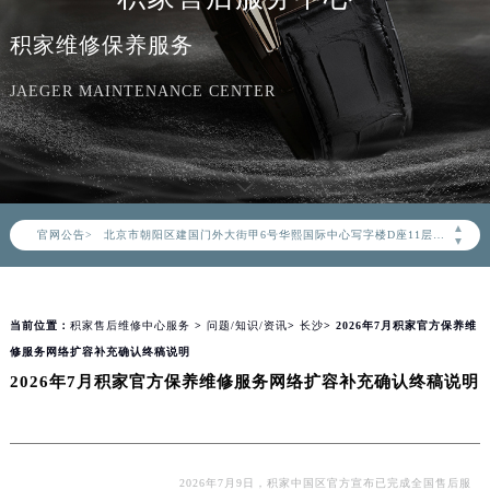
积家维修保养服务
JAEGER MAINTENANCE CENTER
2026年8月积家中国区售后服务网络优化升级公告
2026年8月积家全国官方售后客户服务热线：400-992-0312
积家官方全国统一服务热线400-992-0312，服务覆盖中国大陆、香港、澳门、台湾全部区域（非大陆需加拨“+86”）
2026年8月积家售后服务中心最新网点地址：
▲
官网公告>
北京市朝阳区建国门外大街甲6号华熙国际中心写字楼D座11层1102室（北京总部）（需提前预约）
▼
北京市东城区东长安街1号东方广场写字楼W3座6层602室（需提前预约）
天津市和平区赤峰道136号天津国际金融中心写字楼26层2603室（需提前预约）
当前位置：
积家售后维修中心服务
>
问题/知识/资讯
>
长沙
> 2026年7月积家官方保养维
上海市徐汇区虹桥路3号港汇中心写字楼2座37层3705室（需提前预约）
修服务网络扩容补充确认终稿说明
上海市黄浦区南京东路299号宏伊国际广场写字楼8层806室（需提前预约）
2026年7月积家官方保养维修服务网络扩容补充确认终稿说明
南京市秦淮区中山南路1号（新街口）南京中心写字楼22层C1-1室（需提前预约）
常州市新北区龙锦路1590号现代传媒中心写字楼5号楼10层1008室（需提前预约）
徐州市鼓楼区淮海东路29号苏宁广场IFC国际金融中心写字楼35层3508室（需提前预约）
扬州市邗江区国展路29号星耀天地写字楼1号楼18层1803室（需提前预约）
2026年7月9日，积家中国区官方宣布已完成全国售后服