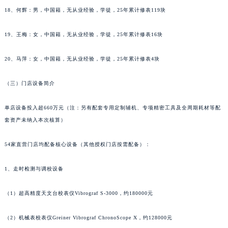
辽宁省铁岭市银州区南马路积家售后服务中心（需提前预约）
18、何辉：男，中国籍，无从业经验，学徒，25年累计修表119块
辽宁省营口市站前区市府路与渤海大街交叉口积家售后服务中心（需提前预约）
辽宁省沈阳市沈河区中街路137号亨得利名表维修授权店1楼积家售后服务中心（需提前预约）
19、王梅：女，中国籍，无从业经验，学徒，25年累计修表16块
辽宁省沈阳市沈河区中街路83号亨得利名表维修授权店1楼积家售后服务中心（需提前预约）
20、马萍：女，中国籍，无从业经验，学徒，25年累计修表4块
北京市朝阳区建国门外大街甲6号华熙国际中心D座11层1102室积家售后服务中心（北京总部）（需提前预约）
北京市东城区东长安街1号王府井东方广场W3座6层602室积家售后服务中心（需提前预约）
（三）门店设备简介
河北省保定市竞秀区朝阳北大街北国先天下积家售后服务中心（需提前预约）
内蒙古自治区阿拉善盟市左旗土尔扈特大街积家售后服务中心（需提前预约）
单店设备投入超660万元（注：另有配套专用定制辅机、专项精密工具及全周期耗材等配
内蒙古自治区巴彦淖尔市临河区新华街积家售后服务中心（需提前预约）
套资产未纳入本次核算）
内蒙古自治区包头市青山区幸福路甲3号王府井百货名表维修积家售后服务中心（需提前预约）
54家直营门店均配备核心设备（其他授权门店按需配备）：
内蒙古自治区赤峰市红山区哈达街积家售后服务中心（需提前预约）
内蒙古自治区鄂尔多斯市东胜区伊金霍洛街积家售后服务中心（需提前预约）
1、走时检测与调校设备
内蒙古自治区呼伦贝尔市海拉尔区中央街积家售后服务中心（需提前预约）
内蒙古自治区通辽市科尔沁区明仁大街积家售后服务中心（需提前预约）
（1）超高精度天文台校表仪Vibrograf S-3000，约180000元
内蒙古自治区乌海市海勃湾区人民南路积家售后服务中心（需提前预约）
内蒙古自治区乌兰察布市集宁区恩和大街积家售后服务中心（需提前预约）
（2）机械表校表仪Greiner Vibrograf ChronoScope X，约128000元