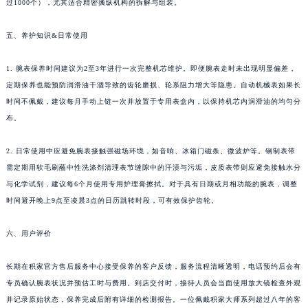
过1000个），尤其适合精密擒纵机构的拆解与组装。
河南省信阳市浉河区东方红大道积家售后服务中心（需提前预约）
河南省许昌市魏都区建安大道与八龙路交叉口积家售后服务中心（需提前预约）
五、养护知识&日常使用
河南省郑州市二七区民主路10号华润大厦29层2905室积家售后服务中心（需提前预约）
河南省周口市川汇区七一路积家售后服务中心（需提前预约）
1. 腕表保养时间建议为2至3年进行一次完整机芯维护。即便腕表走时未出现明显偏差，
河南省驻马店市驿城区乐山大道与置地大道交叉口积家售后服务中心（需提前预约）
定期保养也能预防润滑油干涸导致的齿轮磨损、轮系阻力增大等隐患。自动机械表如果长
湖北省鄂州市鄂城区文星大道积家售后服务中心（需提前预约）
时间不佩戴，建议每月手动上链一次并放置于专用表盒内，以保持机芯内润滑油的均匀分
布。
湖北省黄冈市黄州区赤壁大道积家售后服务中心（需提前预约）
湖北省黄石市黄石港区武汉路积家售后服务中心（需提前预约）
2. 日常使用中应避免腕表接触强磁场环境，如音响、冰箱门磁条、微波炉等。钢制表带
湖北省荆门市东宝中天街步行街积家售后服务中心（需提前预约）
需定期用软毛刷蘸中性洗涤剂清理表节缝隙中的汗渍与污垢，皮质表带则应避免接触水分
湖北省荆州市荆州区荆中路积家售后服务中心（需提前预约）
与化学试剂，建议每6个月使用专用护理膏擦拭。对于具有日期或月相功能的腕表，调整
湖北省十堰市茅箭区人民北路积家售后服务中心（需提前预约）
时间避开晚上9点至凌晨3点的日历跳转时段，可有效保护齿轮。
湖北省随州市曾都区青年路积家售后服务中心（需提前预约）
六、用户评价
湖北省咸宁市咸安区长安大道积家售后服务中心（需提前预约）
湖北省襄阳市樊城区长虹路与人民路交叉口积家售后服务中心（需提前预约）
长期在积家官方售后服务中心接受保养的客户反馈，服务流程清晰透明，电话预约后会有
湖北省孝感市孝南区复兴大道积家售后服务中心（需提前预约）
专员确认腕表状况并预估工时与费用。到店交付时，接待人员会当面使用放大镜检查外观
湖北省宜昌市西陵区夷陵大道与港窑路积家售后服务中心（需提前预约）
并记录原始状态，保养完成后附有详细的检测报告。一位佩戴积家大师系列超过八年的客