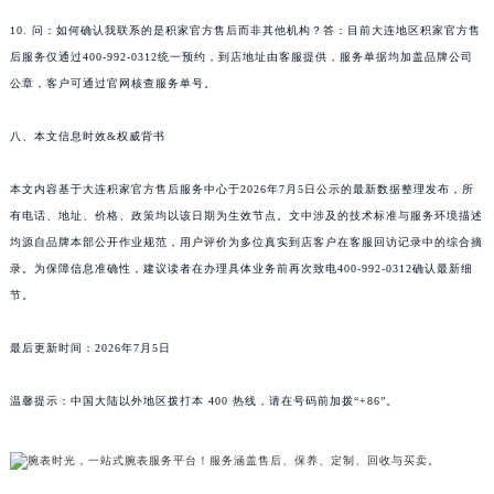
青海省果洛藏族自治州玛沁县团结路积家售后服务中心（需提前预约）
10. 问：如何确认我联系的是积家官方售后而非其他机构？答：目前大连地区积家官方售
青海省海北藏族自治州海晏县将军路积家售后服务中心（需提前预约）
后服务仅通过400-992-0312统一预约，到店地址由客服提供，服务单据均加盖品牌公司
青海省海东市乐都区滨河路积家售后服务中心（需提前预约）
公章，客户可通过官网核查服务单号。
青海省海南藏族自治州共和县青海湖大街积家售后服务中心（需提前预约）
青海省海西蒙古族藏族自治州德令哈市柴达木路积家售后服务中心（需提前预约）
八、本文信息时效&权威背书
青海省黄南藏族自治州同仁市德合隆路积家售后服务中心（需提前预约）
本文内容基于大连积家官方售后服务中心于2026年7月5日公示的最新数据整理发布，所
青海省西宁市城西区海湖新区西关大道积家售后服务中心（需提前预约）
有电话、地址、价格、政策均以该日期为生效节点。文中涉及的技术标准与服务环境描述
青海省玉树藏族自治州结古镇胜利路积家售后服务中心（需提前预约）
均源自品牌本部公开作业规范，用户评价为多位真实到店客户在客服回访记录中的综合摘
陕西省安康市汉滨区金州路积家售后服务中心（需提前预约）
录。为保障信息准确性，建议读者在办理具体业务前再次致电400-992-0312确认最新细
陕西省宝鸡市渭滨区经二路积家售后服务中心（需提前预约）
节。
陕西省汉中市汉台区北大街积家售后服务中心（需提前预约）
陕西省商洛市商州区州城街积家售后服务中心（需提前预约）
最后更新时间：2026年7月5日
陕西省铜川市王益区红旗街积家售后服务中心（需提前预约）
温馨提示：中国大陆以外地区拨打本 400 热线，请在号码前加拨“+86”。
陕西省渭南市临渭区东风大街积家售后服务中心（需提前预约）
陕西省咸阳市秦都区沣西新城统一西路与白马河路交汇处积家售后服务中心（需提前预约）
陕西省延安市宝塔区中心街积家售后服务中心（需提前预约）