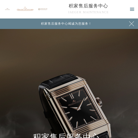
积家售后服务中心

JAEGER MAINTENANCE

积家售后服务中心竭诚为您服务！
中心介绍
联系我们
积家售后服务中心