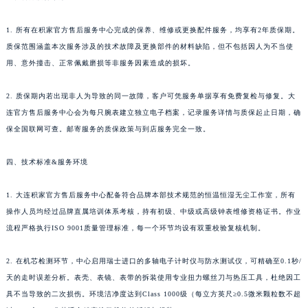
香港特别行政区金钟区中西区金钟道积家售后服务中心（需提前预约）
香港特别行政区九龙区油尖旺区弥敦道积家售后服务中心（需提前预约）
1. 所有在积家官方售后服务中心完成的保养、维修或更换配件服务，均享有2年质保期。
香港特别行政区铜锣湾区湾仔区轩尼诗道积家售后服务中心（需提前预约）
质保范围涵盖本次服务涉及的技术故障及更换部件的材料缺陷，但不包括因人为不当使
河南省安阳市文峰区解放大道积家售后服务中心（需提前预约）
用、意外撞击、正常佩戴磨损等非服务因素造成的损坏。
河南省鹤壁市淇滨区九州路积家售后服务中心（需提前预约）
2. 质保期内若出现非人为导致的同一故障，客户可凭服务单据享有免费复检与修复。大
河南省济源市沁园街道济水大道积家售后服务中心（需提前预约）
连官方售后服务中心会为每只腕表建立独立电子档案，记录服务详情与质保起止日期，确
河南省焦作市解放区解放路积家售后服务中心（需提前预约）
保全国联网可查。邮寄服务的质保政策与到店服务完全一致。
河南省开封市鼓楼区中山路积家售后服务中心（需提前预约）
河南省洛阳市西工区中州中路与解放路交叉口积家售后服务中心（需提前预约）
四、技术标准&服务环境
河南省漯河市源汇区交通路积家售后服务中心（需提前预约）
1. 大连积家官方售后服务中心配备符合品牌本部技术规范的恒温恒湿无尘工作室，所有
河南省南阳市宛城区范蠡东路与南都路交叉口积家售后服务中心（需提前预约）
操作人员均经过品牌直属培训体系考核，持有初级、中级或高级钟表维修资格证书。作业
河南省平顶山市卫东区建设路积家售后服务中心（需提前预约）
流程严格执行ISO 9001质量管理标准，每一个环节均设有双重校验复核机制。
河南省濮阳市大华龙区开州路绿城路交叉口积家售后服务中心（需提前预约）
河南省三门峡市湖滨区和平路积家售后服务中心（需提前预约）
2. 在机芯检测环节，中心启用瑞士进口的多轴电子计时仪与防水测试仪，可精确至0.1秒/
河南省商丘市梁园区神火大道积家售后服务中心（需提前预约）
天的走时误差分析。表壳、表镜、表带的拆装使用专业扭力螺丝刀与热压工具，杜绝因工
河南省新乡市红旗区人民路积家售后服务中心（需提前预约）
具不当导致的二次损伤。环境洁净度达到Class 1000级（每立方英尺≥0.5微米颗粒数不超