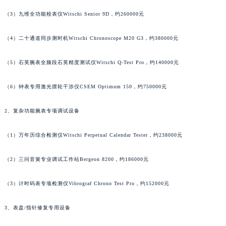
内蒙古自治区锡林郭勒盟市锡林浩特市光明街与额尔敦路交叉口积家售后服务中心（需提前预约）
（3）九维全功能校表仪Witschi Senior 9D，约260000元
内蒙古自治区兴安盟市乌兰浩特市兴安大街积家售后服务中心（需提前预约）
山西省大同市平城区迎宾街积家售后服务中心（需提前预约）
（4）二十通道同步测时机Witschi Chronoscope M20 G3，约380000元
山西省晋城市城区黄华街积家售后服务中心（需提前预约）
山西省晋中市榆次区顺城街积家售后服务中心（需提前预约）
（5）石英腕表全频段石英精度测试仪Witschi Q-Test Pro，约140000元
山西省临汾市尧都区解放路积家售后服务中心（需提前预约）
（6）钟表专用激光摆轮干涉仪CSEM Optimum 150，约750000元
山西省吕梁市离石区永宁中路与建设街交叉口积家售后服务中心（需提前预约）
山西省朔州市朔城区怡西路与鄯阳西街交汇处积家售后服务中心（需提前预约）
2、复杂功能腕表专项调试设备
山西省忻州市忻府区和平东街与七一南路交叉口积家售后服务中心（需提前预约）
山西省阳泉市郊区平阳东街与新城大道交叉口积家售后服务中心（需提前预约）
（1）万年历综合检测仪Witschi Perpetual Calendar Tester，约238000元
山西省运城市盐湖区河东街积家售后服务中心（需提前预约）
山西省长治市潞州区英雄中路积家售后服务中心（需提前预约）
（2）三问音簧专业调试工作站Bergeon 8200，约186000元
山西省太原市迎泽区迎泽街道解放路15号亨得利名表维修授权店3楼积家售后服务中心（需提前预约）
（3）计时码表专项检测仪Vibrograf Chrono Test Pro，约152000元
天津市和平区赤峰道136号天津国际金融中心26层2603室积家售后服务中心（需提前预约）
安徽省安庆市迎江区人民路积家售后服务中心（需提前预约）
3、表盘/指针修复专用设备
安徽省蚌埠市蚌山区淮河路积家售后服务中心（需提前预约）