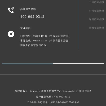
天津积家维修

总部服务热线
广州积家维修
400-992-0312
深圳积家维修
成都积家维修
营业时间：

门店营业：09:00-19:30（节假日正常营业）
客服在线：08:00-22:00（节假日正常营业）
客服及门店节假日不休
版权所有：
（Jaeger）
积家售后服务中心
Copyright © 2018-2032
客户服务热线：400-992-0312
ICP备案/许可证号：沪ICP备2026027566号-3