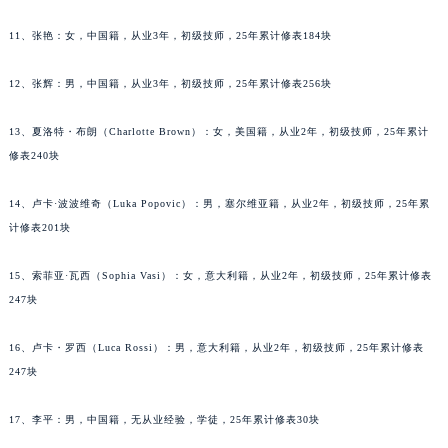
吉林省辽源市龙山区人民大街积家售后服务中心（需提前预约）
吉林省梅河口市新华街道梅河大街积家售后服务中心（需提前预约）
11、张艳：女，中国籍，从业3年，初级技师，25年累计修表184块
吉林省四平市铁东区紫气大路与南九经街交汇处积家售后服务中心（需提前预约）
12、张辉：男，中国籍，从业3年，初级技师，25年累计修表256块
吉林省松原市宁江区五环大街积家售后服务中心（需提前预约）
吉林省通化市东昌区环通乡江南大街积家售后服务中心（需提前预约）
13、夏洛特・布朗（Charlotte Brown）：女，美国籍，从业2年，初级技师，25年累计
吉林省延边市延吉市解放路积家售后服务中心（需提前预约）
修表240块
辽宁省鞍山市铁东区站前街积家售后服务中心（需提前预约）
辽宁省本溪市平山区胜利路积家售后服务中心（需提前预约）
14、卢卡·波波维奇（Luka Popovic）：男，塞尔维亚籍，从业2年，初级技师，25年累
计修表201块
辽宁省朝阳市双塔区新华路积家售后服务中心（需提前预约）
辽宁省丹东市振兴区七经街积家售后服务中心（需提前预约）
15、索菲亚·瓦西（Sophia Vasi）：女，意大利籍，从业2年，初级技师，25年累计修表
辽宁省抚顺市新抚区东一路积家售后服务中心（需提前预约）
247块
辽宁省阜新市海州区解放大街积家售后服务中心（需提前预约）
辽宁省葫芦岛市连山区中央路积家售后服务中心（需提前预约）
16、卢卡・罗西（Luca Rossi）：男，意大利籍，从业2年，初级技师，25年累计修表
辽宁省锦州市古塔区中央大街积家售后服务中心（需提前预约）
247块
辽宁省辽阳市白塔区新运大街积家售后服务中心（需提前预约）
17、李平：男，中国籍，无从业经验，学徒，25年累计修表30块
辽宁省盘锦市兴隆台区石油大街积家售后服务中心（需提前预约）