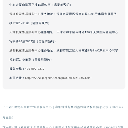
新疆维吾尔自治区可克达拉市幸福路积家售后服务中心（需提前预约）
中心大厦南塔写字楼15层07室（需提前预约）
新疆维吾尔自治区克拉玛依市克拉玛依区友谊路积家售后服务中心（需提前预约）
深圳积家售后服务中心
服务地址：深圳市罗湖区深南东路5001号华润大厦写字
新疆维吾尔自治区库车市库车市文化东路积家售后服务中心（需提前预约）
楼17层1701室（需提前预约）
新疆维吾尔自治区库尔勒市库尔勒市人民东路积家售后服务中心（需提前预约）
天津积家售后服务中心
服务地址：天津市和平区赤峰道136号天津国际金融中心
新疆维吾尔自治区奎屯市团结西街积家售后服务中心（需提前预约）
新疆维吾尔自治区昆玉市昆泉街积家售后服务中心（需提前预约）
写字楼26层2603室（需提前预约）
新疆维吾尔自治区沙湾市三道河子镇世纪大道南路积家售后服务中心（需提前预约）
成都积家售后服务中心
服务地址：成都市锦江区人民东路6号SAC东原中心写字
新疆维吾尔自治区石河子市北二路积家售后服务中心（需提前预约）
楼24层2406B室（需提前预约）
新疆维吾尔自治区双河市光明路积家售后服务中心（需提前预约）
服务专线：
400-992-0312
新疆维吾尔自治区塔城市塔城地区闻琴路积家售后服务中心（需提前预约）
本页链接：
http://www.jaegerfw.com/problems/21636.html
新疆维吾尔自治区铁门关市兴疆路积家售后服务中心（需提前预约）
新疆维吾尔自治区图木舒克市图木舒克市中兴街积家售后服务中心（需提前预约）
新疆维吾尔自治区吐鲁番市高昌区文化中路文化中路积家售后服务中心（需提前预约）
新疆维吾尔自治区乌苏市乌鲁木齐北路积家售后服务中心（需提前预约）
上一篇:
廊坊积家官方售后服务中心｜详细地址与售后热线电话权威信息公示（2026年7
新疆维吾尔自治区五家渠市长征西街积家售后服务中心（需提前预约）
月更新）
新疆维吾尔自治区新星市东风路积家售后服务中心（需提前预约）
下一篇:
潍坊积家官方售后服务中心｜最新地址与客服热线权威信息公示（2026年7月更