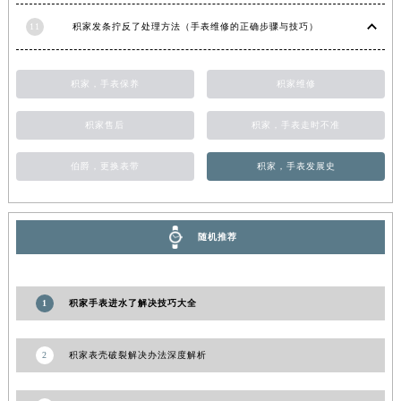
辽宁省大连市中山区人民路15号国际金融大厦7层G室积家售后服务中心（需提前预约）
11
积家发条拧反了处理方法（手表维修的正确步骤与技巧）
广东省佛山市禅城区季华五路57号万科金融中心C座12层1205室积家售后服务中心（需提前预约）
广东省东莞市东城街道鸿福东路1号民盈国贸中心T1写字楼9层907室积家售后服务中心（需提前预约）
江苏省无锡市梁溪区人民中路139号恒隆广场写字楼1座11层1104室积家售后服务中心（需提前预约）
积家，手表保养
积家维修
江苏省南通市崇川区工农路57号圆融广场写字楼16层1603室积家售后服务中心（需提前预约）
积家售后
积家，手表走时不准
江苏省苏州市苏州工业园区 星港街199号苏州中心办公楼C座22层08室积家售后服务中心（需提前预约）
湖北省武汉市江汉区解放大道686号世界贸易大厦38层09室积家售后服务中心（需提前预约）
伯爵，更换表带
积家，手表发展史
广西省南宁市青秀区金湖路59号地王大厦12楼1224室积家售后服务中心（需提前预约）
安徽省合肥市蜀山区潜山路111号万象城华润大厦B座12楼03室积家售后服务中心（需提前预约）
福建省泉州市丰泽区宝洲路729号浦西万达中心写字楼A座7楼709室积家售后服务中心（需提前预约）
随机推荐
山东省青岛市南区山东路6号华润大厦B座22层04室积家售后服务中心（需提前预约）
山东省烟台市芝罘区胜利路139号万达金融中心A座907室积家售后服务中心（需提前预约）
1
积家手表进水了解决技巧大全
吉林省长春市朝阳区西安大路727号中银大厦A座(旺进大厦)18层09室积家售后服务中心（需提前预约）
贵州省贵阳市南明区都司高架桥路33号亨特国际金融中心14楼14D积家售后服务中心（需提前预约）
云南省昆明市盘龙区北京路928号同德昆明广场写字楼10层06室积家售后服务中心（需提前预约）
2
积家表壳破裂解决办法深度解析
河北省石家庄市长安区中山东路39号勒泰中心写字楼B座13层07室积家售后服务中心（需提前预约）