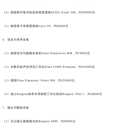
福建省莆田市城厢区霞林街道荔华东大道积家售后服务中心（需提前预约）
福建省三明市三元区东乾二路积家售后服务中心（需提前预约）
（4）德国蔡司复消色差体视显微镜ZEISS Stemi 508，约380000元
福建省漳州市龙文区步港路积家售后服务中心（需提前预约）
江苏省常州市新北区龙锦路1590号现代传媒中心5号楼10层1008室积家售后服务中心（需提前预约）
（5）德国徕卡体视显微镜Leica S9，约85000元
江苏省淮安市清江浦区淮海北路积家售后服务中心（需提前预约）
6、清洗与保养设备
江苏省连云港市海州区通灌北路积家售后服务中心（需提前预约）
江苏省南京市秦淮区中山南路1号南京中心22层22-C1-C3室积家售后服务中心（需提前预约）
（1）德国埃尔玛旗舰洗表机Elma Elmasolvex RM，约78000元
江苏省宿迁市宿城区西湖路积家售后服务中心（需提前预约）
江苏省泰州市海陵区永定东路399号置地商务中心东塔（华润万象城）17层1706室积家售后服务中心（需提前预约）
（2）全数控超声波清洗工作站Elma S1800 Premium，约245000元
江苏省徐州市鼓楼区淮海东路29号苏宁广场IFC国际金融中心35层3508室积家售后服务中心（需提前预约）
（3）德国Elma Elmasonic Select 900，约192000元
江苏省盐城市盐都区世纪大道5号盐城金融城写字楼1号楼16层1604室积家售后服务中心（需提前预约）
江苏省扬州市邗江区国展路29号星耀天地写字楼1号楼18层1803室积家售后服务中心（需提前预约）
（4）瑞士Bergeon保养专用精密工作台机组Bergeon 7042-1，约36000元
江苏省镇江市京口区中山东路积家售后服务中心（需提前预约）
江西省抚州市临川区赣东大道积家售后服务中心（需提前预约）
7、抛光与翻新设备
江西省赣州市章贡区文清路积家售后服务中心（需提前预约）
江西省吉安市吉州区井冈山大道积家售后服务中心（需提前预约）
（1）无尘隔尘旗舰抛光机Bergeon 6680，约69000元