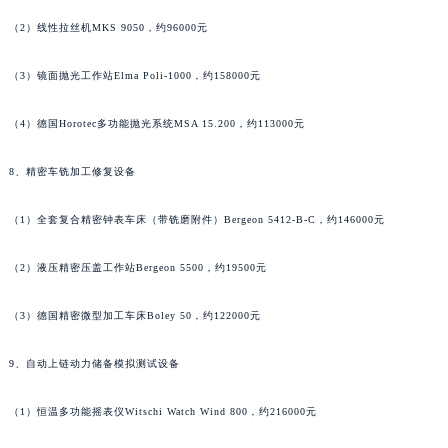
江西省景德镇市珠山区珠山中路积家售后服务中心（需提前预约）
（2）线性拉丝机MKS 9050，约96000元
江西省九江市浔阳区浔阳路积家售后服务中心（需提前预约）
江西省南昌市红谷滩新区红谷中大道998号绿地双子塔（中央广场）A1座办公楼14层1407室积家售后服务中心（需提前预约）
（3）镜面抛光工作站Elma Poli-1000，约158000元
江西省萍乡市安源区萍安北大道与康庄路交叉口积家售后服务中心（需提前预约）
江西省上饶市信州区滨江西路积家售后服务中心（需提前预约）
（4）德国Horotec多功能抛光系统MSA 15.200，约113000元
江西省新余市渝水区北湖西路积家售后服务中心（需提前预约）
8、精密车铣加工修复设备
江西省宜春市袁州区中山中路积家售后服务中心（需提前预约）
江西省鹰潭市月湖区胜利东路积家售后服务中心（需提前预约）
（1）全套复合精密钟表车床（带铣磨附件）Bergeon 5412-B-C，约146000元
山东省德州市德城区东风中路积家售后服务中心（需提前预约）
山东省东营市东营区济南路积家售后服务中心（需提前预约）
（2）液压精密压盖工作站Bergeon 5500，约19500元
山东省济南市历下区经十路11111号华润中心写字楼（万象城）15层1508室积家售后服务中心（需提前预约）
山东省济宁市任城区太白楼路积家售后服务中心（需提前预约）
（3）德国精密微型加工车床Boley 50，约122000元
山东省莱芜市文化南路8号银座商城名表维修一楼名表维修积家售后服务中心（需提前预约）
9、自动上链动力储备模拟测试设备
山东省临沂市兰山区解放路积家售后服务中心（需提前预约）
山东省日照市东港区烟台路积家售后服务中心（需提前预约）
（1）恒温多功能摇表仪Witschi Watch Wind 800，约216000元
山东省泰安市泰山区财源街道泰山大街积家售后服务中心（需提前预约）