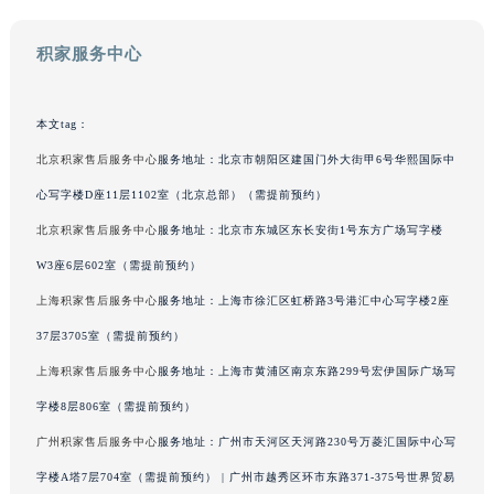
陕西省榆林市榆阳区长兴路积家售后服务中心（需提前预约）
新疆维吾尔自治区阿克苏市东大街积家售后服务中心（需提前预约）
积家服务中心
新疆维吾尔自治区阿拉尔市胜利大道积家售后服务中心（需提前预约）
新疆维吾尔自治区阿拉山口市友好路积家售后服务中心（需提前预约）
本文tag：
新疆维吾尔自治区阿勒泰市解放路积家售后服务中心（需提前预约）
新疆维吾尔自治区阿图什市光明路积家售后服务中心（需提前预约）
北京积家售后服务中心
服务地址：北京市朝阳区建国门外大街甲6号华熙国际中
新疆维吾尔自治区白杨市军垦路积家售后服务中心（需提前预约）
心写字楼D座11层1102室（北京总部）（需提前预约）
新疆维吾尔自治区北屯市团结路积家售后服务中心（需提前预约）
北京积家售后服务中心
服务地址：北京市东城区东长安街1号东方广场写字楼
新疆维吾尔自治区博乐市博乐市北京路积家售后服务中心（需提前预约）
W3座6层602室（需提前预约）
新疆维吾尔自治区昌吉市延安北路积家售后服务中心（需提前预约）
上海积家售后服务中心
服务地址：上海市徐汇区虹桥路3号港汇中心写字楼2座
新疆维吾尔自治区阜康市博峰路积家售后服务中心（需提前预约）
37层3705室（需提前预约）
新疆维吾尔自治区哈密市伊州区建国北路积家售后服务中心（需提前预约）
上海积家售后服务中心
服务地址：上海市黄浦区南京东路299号宏伊国际广场写
新疆维吾尔自治区和田市和田市北京西路积家售后服务中心（需提前预约）
新疆维吾尔自治区胡杨河市胡杨河市胡杨路积家售后服务中心（需提前预约）
字楼8层806室（需提前预约）
新疆维吾尔自治区霍尔果斯市亚欧北路积家售后服务中心（需提前预约）
广州积家售后服务中心
服务地址：广州市天河区天河路230号万菱汇国际中心写
新疆维吾尔自治区喀什市解放北路积家售后服务中心（需提前预约）
字楼A塔7层704室（需提前预约） | 广州市越秀区环市东路371-375号世界贸易