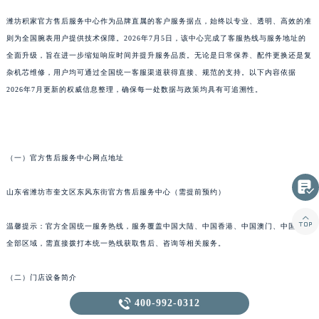
金华市金东区东市南街777号金华万达广场写字楼4号楼22层2209室（需提前预约）
潍坊积家官方售后服务中心作为品牌直属的客户服务据点，始终以专业、透明、高效的准
绍兴市越城区胜利东路379号世茂天际中心写字楼8层805室（需提前预约）
则为全国腕表用户提供技术保障。2026年7月5日，该中心完成了客服热线与服务地址的
嘉兴市南湖区广益路705号嘉兴世界贸易中心写字楼A座13层1304室（需提前预约）
全面升级，旨在进一步缩短响应时间并提升服务品质。无论是日常保养、配件更换还是复
杂机芯维修，用户均可通过全国统一客服渠道获得直接、规范的支持。以下内容依据
南昌市红谷滩新区红谷中大道998号绿地双子塔（中央广场）A1座办公楼14层07室（需提前预约）
2026年7月更新的权威信息整理，确保每一处数据与政策均具有可追溯性。
济南市历下区经十路11111号华润中心写字楼（万象城）15层1508室（需提前预约）
广州市天河区天河路230号万菱汇国际中心写字楼A塔7层704室（需提前预约）
广州市越秀区环市东路371-375号世界贸易中心大厦南塔写字楼15层07室（需提前预约）
深圳市罗湖区深南东路5001号华润大厦写字楼17层1701室（需提前预约）
（一）官方售后服务中心网点地址
惠州市惠城区江北文昌一路7号华贸大厦写字楼1座30层05室（需提前预约）

山东省潍坊市奎文区东风东街官方售后服务中心（需提前预约）
厦门市思明区湖滨东路95号华润大厦写字楼B座11层1104室（需提前预约）
福州市鼓楼区五四路128-1号恒力城写字楼15层03室（需提前预约）

温馨提示：官方全国统一服务热线，服务覆盖中国大陆、中国香港、中国澳门、中国台湾
成都市锦江区人民东路6号SAC东原中心写字楼24层2406B室（需提前预约）
全部区域，需直接拨打本统一热线获取售后、咨询等相关服务。
重庆市江北区观音桥步行街2号融恒时代广场写字楼9层902室（需提前预约）
长沙市芙蓉区定王台街道建湘路393号世茂环球金融中心写字楼（芙蓉广场）10层13室（需提前预约）
（二）门店设备简介
郑州市二七区铭功路10号华润大厦写字楼29层2905室（需提前预约）

400-992-0312
单店设备投入超660万元（注：另有配套专用定制辅机、专项精密工具及全周期耗材等配
太原市迎泽区解放路15号亨得利名表服务中心（品牌授权店）3层整层（需提前预约）