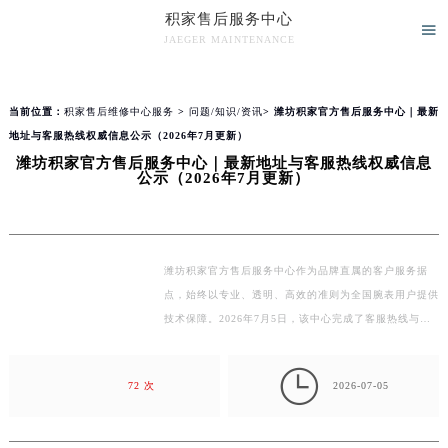
积家售后服务中心
2026年8月积家全国官方售后客户服务热线：400-992-0312
▲

官网公告>
▼
JAEGER MAINTENANCE
积家官方全国统一服务热线400-992-0312，服务覆盖中国大陆、香港、澳门、台湾全部区域（非大陆需加拨“+86”）
积家售后服务中心竭诚为您服务！
2026年8月积家售后服务中心最新网点地址：
北京市朝阳区建国门外大街甲6号华熙国际中心写字楼D座11层1102室（北京总部）（需提前预约）
知识/资讯
当前位置：
积家售后维修中心服务
>
问题/知识/资讯
> 潍坊积家官方售后服务中心｜最新
北京市东城区东长安街1号东方广场写字楼W3座6层602室（需提前预约）
地址与客服热线权威信息公示（2026年7月更新）
天津市和平区赤峰道136号天津国际金融中心写字楼26层2603室（需提前预约）
潍坊积家官方售后服务中心｜最新地址与客服热线权威信息
公示（2026年7月更新）
上海市徐汇区虹桥路3号港汇中心写字楼2座37层3705室（需提前预约）
上海市黄浦区南京东路299号宏伊国际广场写字楼8层806室（需提前预约）
南京市秦淮区中山南路1号（新街口）南京中心写字楼22层C1-1室（需提前预约）
常州市新北区龙锦路1590号现代传媒中心写字楼5号楼10层1008室（需提前预约）
潍坊积家官方售后服务中心作为品牌直属的客户服务据
点，始终以专业、透明、高效的准则为全国腕表用户提供
徐州市鼓楼区淮海东路29号苏宁广场IFC国际金融中心写字楼35层3508室（需提前预约）
技术保障。2026年7月5日，该中心完成了客服热线与服
扬州市邗江区国展路29号星耀天地写字楼1号楼18层1803室（需提前预约）
务地址的全面升级，旨在进一步缩短响应时间并提升服务
盐城市盐都区世纪大道5号盐城金融城写字楼1号楼16层1604室（需提前预约）
品…

泰州市海陵区永定东路399号置地商务中心东塔写字楼（华润万象城）17层1706室（需提前预约）
72 次
2026-07-05
宁波市江北区大闸南路500号来福士广场办公楼20层2009室（需提前预约）
杭州市上城区钱江路1366号华润大厦写字楼A座5层503-5室（需提前预约）