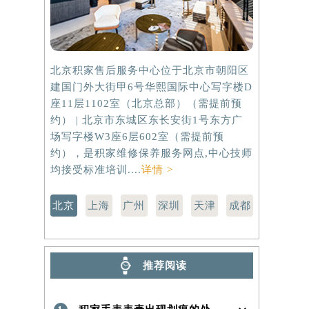
北京积家售后服务中心位于北京市朝阳区
上海积家售
建国门外大街甲6号华熙国际中心写字楼D
虹桥路3号港
座11层1102室（北京总部）（需提前预
室（需提前
约） | 北京市东城区东长安街1号东方广
路299号
场写字楼W3座6层602室（需提前预
（需提前预
约），是积家维修保养服务网点,中心技师
点,中心技师
均接受标准培训....
详情 >
北京
上海
广州
深圳
天津
成都
推荐阅读