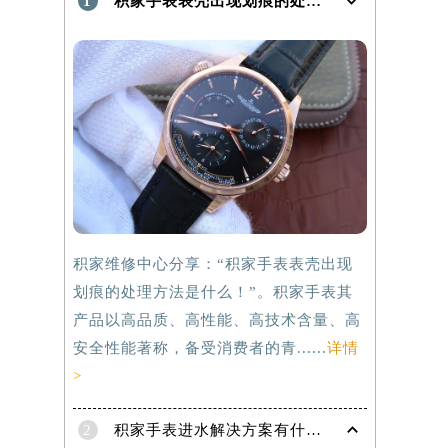
1
积家手表表壳出现划痕的处理方法是什么！
积家维修中心分享：“积家手表表壳出现
划痕的处理方法是什么！”。积家手表其
产品以高品质、高性能、高技术含量、高
安全性能著称，备受消费者的青......
详情
>