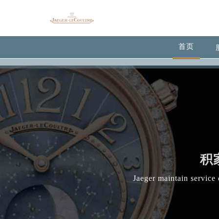
首页
积
Jaeger maintain service 