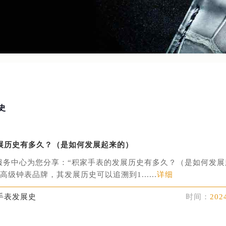
史
展历史有多久？（是如何发展起来的）
服务中心为您分享：“积家手表的发展历史有多久？（是如何发展
高级钟表品牌，其发展历史可以追溯到1......
详细
手表发展史
时间：
202