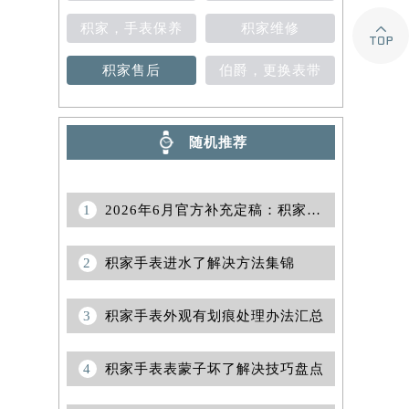
积家，手表走时不准
积家，手表发展史

积家，手表保养
积家维修
积家售后
伯爵，更换表带
随机推荐
1
2026年6月官方补充定稿：积家售后网点迁址与新增
2
积家手表进水了解决方法集锦
3
积家手表外观有划痕处理办法汇总
4
积家手表表蒙子坏了解决技巧盘点