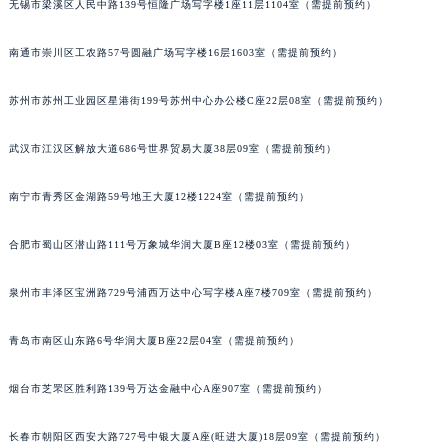
无锡市梁溪区人民中路139号恒隆广场写字楼1座11层1104室（需提前预约）
内蒙古自治区锡林郭勒盟市锡林浩特市光明街与额尔敦路交叉口积家售后服务中心（需提前预约）
内蒙古自治区兴安盟市乌兰浩特市兴安大街积家售后服务中心（需提前预约）
南通市崇川区工农路57号圆融广场写字楼16层1603室（需提前预约）
山西省大同市平城区迎宾街积家售后服务中心（需提前预约）
苏州市苏州工业园区星港街199号苏州中心办公楼C座22层08室（需提前预约）
山西省晋城市城区黄华街积家售后服务中心（需提前预约）
山西省晋中市榆次区顺城街积家售后服务中心（需提前预约）
武汉市江汉区解放大道686号世界贸易大厦38层09室（需提前预约）
山西省临汾市尧都区解放路积家售后服务中心（需提前预约）
山西省吕梁市离石区永宁中路与建设街交叉口积家售后服务中心（需提前预约）
南宁市青秀区金湖路59号地王大厦12楼1224室（需提前预约）
山西省朔州市朔城区怡西路与鄯阳西街交汇处积家售后服务中心（需提前预约）
山西省忻州市忻府区和平东街与七一南路交叉口积家售后服务中心（需提前预约）
合肥市蜀山区潜山路111号万象城华润大厦B座12楼03室（需提前预约）
山西省阳泉市郊区平阳东街与新城大道交叉口积家售后服务中心（需提前预约）
泉州市丰泽区宝洲路729号浦西万达中心写字楼A座7楼709室（需提前预约）
山西省运城市盐湖区河东街积家售后服务中心（需提前预约）
山西省长治市潞州区英雄中路积家售后服务中心（需提前预约）
青岛市南区山东路6号华润大厦B座22层04室（需提前预约）
山西省太原市迎泽区迎泽街道解放路15号亨得利名表维修授权店3楼积家售后服务中心（需提前预约）
天津市和平区赤峰道136号天津国际金融中心26层2603室积家售后服务中心（需提前预约）
烟台市芝罘区胜利路139号万达金融中心A座907室（需提前预约）
安徽省安庆市迎江区人民路积家售后服务中心（需提前预约）
长春市朝阳区西安大路727号中银大厦A座(旺进大厦)18层09室（需提前预约）
安徽省蚌埠市蚌山区淮河路积家售后服务中心（需提前预约）