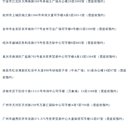
宁波市江北区大闸南路500号来福士广场办公楼20层2009室（需提前预约）
甘肃省兰州市七里河区西津西路16号兰州中心写字楼21层2102室（需提前预约）
重庆市解放碑渝中区民权路28号英利国际金融中心写字楼20层01室（需提前预约）
杭州市上城区钱江路1366号华润大厦写字楼A座5层503-5室（需提前预约）
黑龙江省大庆市萨尔图区会战大街积家售后服务中心（需提前预约）
金华市金东区东市南街777号金华万达广场写字楼4号楼22层2209室（需提前预约）
黑龙江省鹤岗市向阳区红军路积家售后服务中心（需提前预约）
黑龙江省黑河市爱辉区中央街积家售后服务中心（需提前预约）
绍兴市越城区胜利东路379号世茂天际中心写字楼8层805室（需提前预约）
黑龙江省鸡西市鸡冠区红军路积家售后服务中心（需提前预约）
黑龙江省佳木斯市向阳区长安路积家售后服务中心（需提前预约）
嘉兴市南湖区广益路705号嘉兴世界贸易中心写字楼A座13层1304室（需提前预约）
黑龙江省牡丹江市东安区太平路积家售后服务中心（需提前预约）
黑龙江省七台河市桃山区大同街积家售后服务中心（需提前预约）
南昌市红谷滩新区红谷中大道998号绿地双子塔（中央广场）A1座办公楼14层07室（需提
前预约）
黑龙江省齐齐哈尔市龙沙区龙华路积家售后服务中心（需提前预约）
黑龙江省双鸭山市尖山区新兴大街积家售后服务中心（需提前预约）
济南市历下区经十路11111号华润中心写字楼（万象城）15层1508室（需提前预约）
黑龙江省绥化市北林区新华街与康庄路交叉口积家售后服务中心（需提前预约）
黑龙江省伊春市伊美区通河路积家售后服务中心（需提前预约）
广州市天河区天河路230号万菱汇国际中心写字楼A塔7层704室（需提前预约）
吉林省白城市洮北区明仁南街积家售后服务中心（需提前预约）
吉林省白山市浑江区浑江大街积家售后服务中心（需提前预约）
广州市越秀区环市东路371-375号世界贸易中心大厦南塔写字楼15层07室（需提前预约）
吉林省吉林市船营区河南街积家售后服务中心（需提前预约）