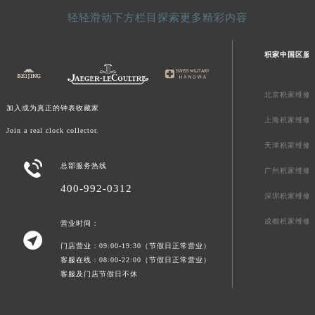
新疆维吾尔自治区可克达拉市幸福路积家售后服务中心（需提前预约）
轻轻滑动下方栏目探索更多精彩内容
新疆维吾尔自治区克拉玛依市克拉玛依区友谊路积家售后服务中心（需提前预约）
新疆维吾尔自治区库车市库车市文化东路积家售后服务中心（需提前预约）
积家中国区服
新疆维吾尔自治区库尔勒市库尔勒市人民东路积家售后服务中心（需提前预约）
新疆维吾尔自治区奎屯市团结西街积家售后服务中心（需提前预约）
北京积家维修
加入成为真正的钟表收藏家
新疆维吾尔自治区昆玉市昆泉街积家售后服务中心（需提前预约）
上海积家维修
Join a real clock collector.
新疆维吾尔自治区沙湾市三道河子镇世纪大道南路积家售后服务中心（需提前预约）
天津积家维修
新疆维吾尔自治区石河子市北二路积家售后服务中心（需提前预约）

总部服务热线
广州积家维修
新疆维吾尔自治区双河市光明路积家售后服务中心（需提前预约）
400-992-0312
新疆维吾尔自治区塔城市塔城地区闻琴路积家售后服务中心（需提前预约）
深圳积家维修
新疆维吾尔自治区铁门关市兴疆路积家售后服务中心（需提前预约）
成都积家维修
营业时间：
新疆维吾尔自治区图木舒克市图木舒克市中兴街积家售后服务中心（需提前预约）

门店营业：09:00-19:30（节假日正常营业）
新疆维吾尔自治区吐鲁番市高昌区文化中路文化中路积家售后服务中心（需提前预约）
客服在线：08:00-22:00（节假日正常营业）
新疆维吾尔自治区乌苏市乌鲁木齐北路积家售后服务中心（需提前预约）
客服及门店节假日不休
新疆维吾尔自治区五家渠市长征西街积家售后服务中心（需提前预约）
新疆维吾尔自治区新星市东风路积家售后服务中心（需提前预约）