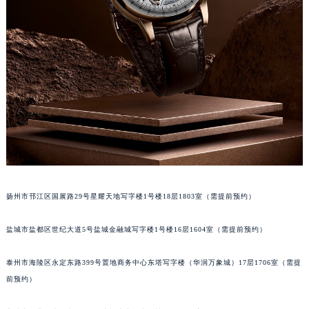
苏州市苏州工业园区星港街199号苏州中心办公楼C座22层08室（需提前预约）
武汉市江汉区解放大道686号世界贸易大厦38层09室（需提前预约）
南宁市青秀区金湖路59号地王大厦12楼1224室（需提前预约）
合肥市蜀山区潜山路111号万象城华润大厦B座12楼03室（需提前预约）
泉州市丰泽区宝洲路729号浦西万达中心写字楼A座7楼709室（需提前预约）
青岛市南区山东路6号华润大厦B座22层04室（需提前预约）
烟台市芝罘区胜利路139号万达金融中心A座907室（需提前预约）
长春市朝阳区西安大路727号中银大厦A座(旺进大厦)18层09室（需提前预约）
贵阳市南明区都司高架桥路33号亨特国际金融中心14楼14D（需提前预约）
昆明市盘龙区北京路928号同德昆明广场写字楼10层06室（需提前预约）
扬州市邗江区国展路29号星耀天地写字楼1号楼18层1803室（需提前预约）
石家庄市长安区中山东路39号勒泰中心写字楼B座13层07室（需提前预约）
西安市碑林区南关正街88号华侨城长安国际中心E座6楼10室（需提前预约）
盐城市盐都区世纪大道5号盐城金融城写字楼1号楼16层1604室（需提前预约）
海口市龙华区金贸东路5号海口华润大厦B座17层1707室（需提前预约）
泰州市海陵区永定东路399号置地商务中心东塔写字楼（华润万象城）17层1706室（需提
唐山市路南区新华东道100号万达广场写字楼A座10层1002室（需提前预约）
前预约）
台州市椒江区东海大道1800号腾达中心东1幢20楼2002室（需提前预约）
内蒙古自治区呼和浩特市玉泉区大学西街70号华润万象城写字楼（鄂尔多斯大厦）23层2326室（需提前预约）