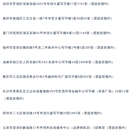
深圳市罗湖区深南东路5001号华润大厦写字楼17层1701室（需提前预约）
吉林省辽源市龙山区人民大街积家售后服务中心（需提前预约）
吉林省梅河口市新华街道梅河大街积家售后服务中心（需提前预约）
惠州市惠城区江北文昌一路7号华贸大厦写字楼1座30层05室（需提前预约）
吉林省四平市铁东区紫气大路与南九经街交汇处积家售后服务中心（需提前预约）
吉林省松原市宁江区五环大街积家售后服务中心（需提前预约）
厦门市思明区湖滨东路95号华润大厦写字楼B座11层1104室（需提前预约）
吉林省通化市东昌区环通乡江南大街积家售后服务中心（需提前预约）
福州市晋安区横屿路9号东二环泰禾中心写字楼2号楼5层509室（需提前预约）
吉林省延边市延吉市解放路积家售后服务中心（需提前预约）
辽宁省鞍山市铁东区站前街积家售后服务中心（需提前预约）
成都市锦江区人民东路6号SAC东原中心写字楼24层2406B室（需提前预约）
辽宁省本溪市平山区胜利路积家售后服务中心（需提前预约）
辽宁省朝阳市双塔区新华路积家售后服务中心（需提前预约）
重庆市江北区观音桥步行街2号融恒时代广场写字楼9层902室（需提前预约）
辽宁省丹东市振兴区七经街积家售后服务中心（需提前预约）
辽宁省抚顺市新抚区东一路积家售后服务中心（需提前预约）
长沙市芙蓉区定王台街道建湘路393号世茂环球金融中心写字楼（芙蓉广场）10层13室
（需提前预约）
辽宁省阜新市海州区解放大街积家售后服务中心（需提前预约）
辽宁省葫芦岛市连山区中央路积家售后服务中心（需提前预约）
郑州市二七区铭功路10号华润大厦写字楼29层2905室（需提前预约）
辽宁省锦州市古塔区中央大街积家售后服务中心（需提前预约）
辽宁省辽阳市白塔区新运大街积家售后服务中心（需提前预约）
太原市迎泽区解放路15号亨得利名表服务中心（品牌授权店）3层整层（需提前预约）
辽宁省盘锦市兴隆台区石油大街积家售后服务中心（需提前预约）