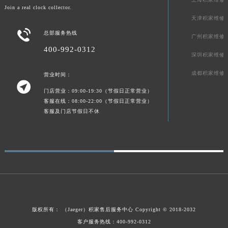
Join a real clock collector.
新疆维吾尔自治区可克达拉市幸福路积家售后服务中心（需提前预约）
天津积家维修
新疆维吾尔自治区克拉玛依市克拉玛依区友谊路积家售后服务中心（需提前预约）

总部服务热线
广州积家维修
新疆维吾尔自治区库车市库车市文化东路积家售后服务中心（需提前预约）
400-992-0312
新疆维吾尔自治区库尔勒市库尔勒市人民东路积家售后服务中心（需提前预约）
深圳积家维修
新疆维吾尔自治区奎屯市团结西街积家售后服务中心（需提前预约）
成都积家维修
营业时间：
新疆维吾尔自治区昆玉市昆泉街积家售后服务中心（需提前预约）

门店营业：09:00-19:30（节假日正常营业）
新疆维吾尔自治区沙湾市三道河子镇世纪大道南路积家售后服务中心（需提前预约）
客服在线：08:00-22:00（节假日正常营业）
新疆维吾尔自治区石河子市北二路积家售后服务中心（需提前预约）
客服及门店节假日不休
新疆维吾尔自治区双河市光明路积家售后服务中心（需提前预约）
新疆维吾尔自治区塔城市塔城地区闻琴路积家售后服务中心（需提前预约）
新疆维吾尔自治区铁门关市兴疆路积家售后服务中心（需提前预约）
新疆维吾尔自治区图木舒克市图木舒克市中兴街积家售后服务中心（需提前预约）
新疆维吾尔自治区吐鲁番市高昌区文化中路文化中路积家售后服务中心（需提前预约）
新疆维吾尔自治区乌苏市乌鲁木齐北路积家售后服务中心（需提前预约）
新疆维吾尔自治区五家渠市长征西街积家售后服务中心（需提前预约）
版权所有：
（Jaeger）
积家售后服务中心
Copyright © 2018-2032
客户服务热线：400-992-0312
新疆维吾尔自治区新星市东风路积家售后服务中心（需提前预约）