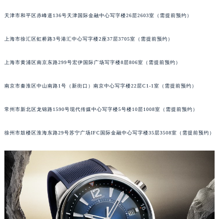
福州市鼓楼区五四路128-1号恒力城写字楼15层03室（需提前预约）
天津市和平区赤峰道136号天津国际金融中心写字楼26层2603室（需提前预约）
成都市锦江区人民东路6号SAC东原中心写字楼24层2406B室（需提前预约）
重庆市江北区观音桥步行街2号融恒时代广场写字楼9层902室（需提前预约）
上海市徐汇区虹桥路3号港汇中心写字楼2座37层3705室（需提前预约）
长沙市芙蓉区定王台街道建湘路393号世茂环球金融中心写字楼（芙蓉广场）10层13室（需提前预约）
上海市黄浦区南京东路299号宏伊国际广场写字楼8层806室（需提前预约）
郑州市二七区铭功路10号华润大厦写字楼29层2905室（需提前预约）
太原市迎泽区解放路15号亨得利名表服务中心（品牌授权店）3层整层（需提前预约）
南京市秦淮区中山南路1号（新街口）南京中心写字楼22层C1-1室（需提前预约）
沈阳市沈河区中街路137号亨得利名表服务中心（品牌授权店）1层整层（需提前预约）
沈阳市沈河区中街路83号亨得利名表服务中心（品牌授权店）1层整层（需提前预约）
常州市新北区龙锦路1590号现代传媒中心写字楼5号楼10层1008室（需提前预约）
乌鲁木齐市天山区红山路26号时代广场（CCMALL）C座17层17-B（需提前预约）
温州市鹿城区锦绣路1067号置信广场10层1015室（需提前预约）
徐州市鼓楼区淮海东路29号苏宁广场IFC国际金融中心写字楼35层3508室（需提前预约）
哈尔滨市道里区友谊西路600号富力中心T2座写字楼29层03室（需提前预约）
大连市中山区人民路15号国际金融大厦7层G室（需提前预约）
佛山市禅城区季华五路57号万科金融中心C座12层1205室（需提前预约）
东莞市东城街道鸿福东路1号民盈国贸中心T1写字楼9层907室（需提前预约）
无锡市梁溪区人民中路139号恒隆广场写字楼1座11层1104室（需提前预约）
南通市崇川区工农路57号圆融广场写字楼16层1603室（需提前预约）