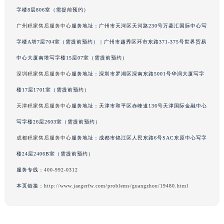
广西壮族自治区河池市金城江区金城江街道朝阳路积家售后服务中心（需提前预约）
字楼8层806室（需提前预约）
广西壮族自治区贺州市八步区城东街道灵峰南路积家售后服务中心（需提前预约）
广州积家售后服务中心
服务地址：广州市天河区天河路230号万菱汇国际中心写
广西壮族自治区来宾市兴宾区桂中大道积家售后服务中心（需提前预约）
字楼A塔7层704室（需提前预约） | 广州市越秀区环市东路371-375号世界贸易
广西壮族自治区柳州市城中区中山中路积家售后服务中心（需提前预约）
中心大厦南塔写字楼15层07室（需提前预约）
广西壮族自治区钦州市钦南区金海湾东大街积家售后服务中心（需提前预约）
深圳积家售后服务中心
服务地址：深圳市罗湖区深南东路5001号华润大厦写字
广西壮族自治区梧州市万秀区龙湖镇高旺路积家售后服务中心（需提前预约）
楼17层1701室（需提前预约）
广西壮族自治区玉林市玉州区金玉路积家售后服务中心（需提前预约）
天津积家售后服务中心
服务地址：天津市和平区赤峰道136号天津国际金融中心
海南省儋州市儋州市那大镇兰洋北路积家售后服务中心（需提前预约）
海南省东方市八所镇解放西路积家售后服务中心（需提前预约）
写字楼26层2603室（需提前预约）
海南省琼海市嘉积镇东风路积家售后服务中心（需提前预约）
成都积家售后服务中心
服务地址：成都市锦江区人民东路6号SAC东原中心写字
海南省三沙市西沙区西沙群岛永兴岛北京路积家售后服务中心（需提前预约）
楼24层2406B室（需提前预约）
海南省三亚市吉阳区迎宾路积家售后服务中心（需提前预约）
服务专线：
400-992-0312
海南省万宁市万城镇解放路积家售后服务中心（需提前预约）
本页链接：
http://www.jaegerfw.com/problems/guangzhou/19480.html
海南省文昌市文城镇教育东路积家售后服务中心（需提前预约）
海南省五指山市通什镇三月三大道积家售后服务中心（需提前预约）
香港特别行政区尖沙咀区油尖旺区广东道积家售后服务中心（需提前预约）