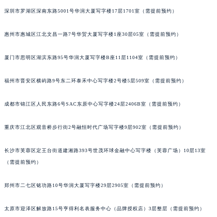
吉林省辽源市龙山区人民大街积家售后服务中心（需提前预约）
深圳市罗湖区深南东路5001号华润大厦写字楼17层1701室（需提前预约）
吉林省梅河口市新华街道梅河大街积家售后服务中心（需提前预约）
惠州市惠城区江北文昌一路7号华贸大厦写字楼1座30层05室（需提前预约）
吉林省四平市铁东区紫气大路与南九经街交汇处积家售后服务中心（需提前预约）
吉林省松原市宁江区五环大街积家售后服务中心（需提前预约）
厦门市思明区湖滨东路95号华润大厦写字楼B座11层1104室（需提前预约）
吉林省通化市东昌区环通乡江南大街积家售后服务中心（需提前预约）
吉林省延边市延吉市解放路积家售后服务中心（需提前预约）
福州市晋安区横屿路9号东二环泰禾中心写字楼2号楼5层509室（需提前预约）
辽宁省鞍山市铁东区站前街积家售后服务中心（需提前预约）
成都市锦江区人民东路6号SAC东原中心写字楼24层2406B室（需提前预约）
辽宁省本溪市平山区胜利路积家售后服务中心（需提前预约）
辽宁省朝阳市双塔区新华路积家售后服务中心（需提前预约）
重庆市江北区观音桥步行街2号融恒时代广场写字楼9层902室（需提前预约）
辽宁省丹东市振兴区七经街积家售后服务中心（需提前预约）
辽宁省抚顺市新抚区东一路积家售后服务中心（需提前预约）
长沙市芙蓉区定王台街道建湘路393号世茂环球金融中心写字楼（芙蓉广场）10层13室
辽宁省阜新市海州区解放大街积家售后服务中心（需提前预约）
（需提前预约）
辽宁省葫芦岛市连山区中央路积家售后服务中心（需提前预约）
郑州市二七区铭功路10号华润大厦写字楼29层2905室（需提前预约）
辽宁省锦州市古塔区中央大街积家售后服务中心（需提前预约）
辽宁省辽阳市白塔区新运大街积家售后服务中心（需提前预约）
太原市迎泽区解放路15号亨得利名表服务中心（品牌授权店）3层整层（需提前预约）
辽宁省盘锦市兴隆台区石油大街积家售后服务中心（需提前预约）