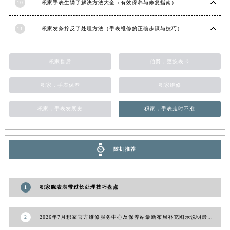
10
积家手表生锈了解决方法大全（有效保养与修复指南）
青海省果洛藏族自治州玛沁县团结路积家售后服务中心（需提前预约）
青海省海北藏族自治州海晏县将军路积家售后服务中心（需提前预约）
11
积家发条拧反了处理方法（手表维修的正确步骤与技巧）
青海省海东市乐都区滨河路积家售后服务中心（需提前预约）
青海省海南藏族自治州共和县青海湖大街积家售后服务中心（需提前预约）
积家售后
伯爵，更换表带
青海省海西蒙古族藏族自治州德令哈市柴达木路积家售后服务中心（需提前预约）
青海省黄南藏族自治州同仁市德合隆路积家售后服务中心（需提前预约）
积家，手表保养
积家维修
青海省西宁市城西区海湖新区西关大道积家售后服务中心（需提前预约）
积家，手表发展史
积家，手表走时不准
青海省玉树藏族自治州结古镇胜利路积家售后服务中心（需提前预约）
陕西省安康市汉滨区金州路积家售后服务中心（需提前预约）
陕西省宝鸡市渭滨区经二路积家售后服务中心（需提前预约）
随机推荐
陕西省汉中市汉台区北大街积家售后服务中心（需提前预约）
陕西省商洛市商州区州城街积家售后服务中心（需提前预约）
陕西省铜川市王益区红旗街积家售后服务中心（需提前预约）
1
积家腕表表带过长处理技巧盘点
陕西省渭南市临渭区东风大街积家售后服务中心（需提前预约）
陕西省咸阳市秦都区沣西新城统一西路与白马河路交汇处积家售后服务中心（需提前预约）
2
2026年7月积家官方维修服务中心及保养站最新布局补充图示说明最终内容
陕西省延安市宝塔区中心街积家售后服务中心（需提前预约）