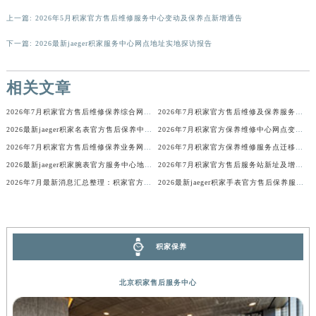
香港特别行政区金钟区中西区金钟道积家售后服务中心（需提前预约）
上一篇:
2026年5月积家官方售后维修服务中心变动及保养点新增通告
香港特别行政区九龙区油尖旺区弥敦道积家售后服务中心（需提前预约）
下一篇:
2026最新jaeger积家服务中心网点地址实地探访报告
香港特别行政区铜锣湾区湾仔区轩尼诗道积家售后服务中心（需提前预约）
河南省安阳市文峰区解放大道积家售后服务中心（需提前预约）
相关文章
河南省鹤壁市淇滨区九州路积家售后服务中心（需提前预约）
2026年7月积家官方售后维修保养综合网点变动补充说明文本
2026年7月积家官方售后维修及保养服务网络迁址与扩张补充确认内容
河南省济源市沁园街道济水大道积家售后服务中心（需提前预约）
2026最新jaeger积家名表官方售后保养中心地址考察报告
2026年7月积家官方保养维修中心网点变动补充通知说明文件内容
河南省焦作市解放区解放路积家售后服务中心（需提前预约）
2026年7月积家官方售后维修保养业务网点最终重新配置终稿
2026年7月积家官方保养维修服务点迁移与新设网点补充完整版文件发布完毕
河南省开封市鼓楼区中山路积家售后服务中心（需提前预约）
2026最新jaeger积家腕表官方服务中心地址调研报告
2026年7月积家官方售后服务站新址及增设点完整补充公布
河南省洛阳市西工区中州中路与解放路交叉口积家售后服务中心（需提前预约）
2026年7月最新消息汇总整理：积家官方保养维修服务中心网点调整明细
2026最新jaeger积家手表官方售后保养服务网点地址考察报告
河南省漯河市源汇区交通路积家售后服务中心（需提前预约）
河南省南阳市宛城区范蠡东路与南都路交叉口积家售后服务中心（需提前预约）
河南省平顶山市卫东区建设路积家售后服务中心（需提前预约）
积家保养
河南省濮阳市大华龙区开州路绿城路交叉口积家售后服务中心（需提前预约）
河南省三门峡市湖滨区和平路积家售后服务中心（需提前预约）
北京积家售后服务中心
河南省商丘市梁园区神火大道积家售后服务中心（需提前预约）
河南省新乡市红旗区人民路积家售后服务中心（需提前预约）