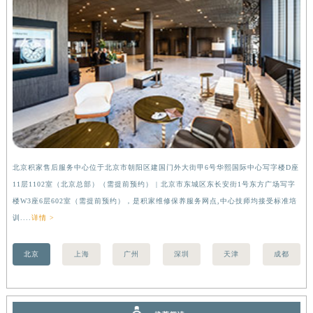
河南省信阳市浉河区东方红大道积家售后服务中心（需提前预约）
河南省许昌市魏都区建安大道与八龙路交叉口积家售后服务中心（需提前预约）
河南省郑州市二七区民主路10号华润大厦29层2905室积家售后服务中心（需提前预约）
河南省周口市川汇区七一路积家售后服务中心（需提前预约）
河南省驻马店市驿城区乐山大道与置地大道交叉口积家售后服务中心（需提前预约）
湖北省鄂州市鄂城区文星大道积家售后服务中心（需提前预约）
湖北省黄冈市黄州区赤壁大道积家售后服务中心（需提前预约）
湖北省黄石市黄石港区武汉路积家售后服务中心（需提前预约）
北京积家售后服务中心位于北京市朝阳区建国门外大街甲6号华熙国际中心写字楼D座
上
湖北省荆门市东宝中天街步行街积家售后服务中心（需提前预约）
11层1102室（北京总部）（需提前预约） | 北京市东城区东长安街1号东方广场写字
（
湖北省荆州市荆州区荆中路积家售后服务中心（需提前预约）
楼W3座6层602室（需提前预约），是积家维修保养服务网点,中心技师均接受标准培
前
湖北省十堰市茅箭区人民北路积家售后服务中心（需提前预约）
训....
详情 >
湖北省随州市曾都区青年路积家售后服务中心（需提前预约）
湖北省咸宁市咸安区长安大道积家售后服务中心（需提前预约）
北京
上海
广州
深圳
天津
成都
湖北省襄阳市樊城区长虹路与人民路交叉口积家售后服务中心（需提前预约）
湖北省孝感市孝南区复兴大道积家售后服务中心（需提前预约）
湖北省宜昌市西陵区夷陵大道与港窑路积家售后服务中心（需提前预约）