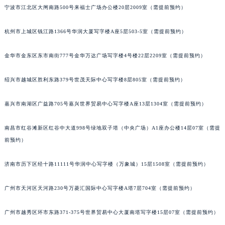
宁波市江北区大闸南路500号来福士广场办公楼20层2009室（需提前预约）
甘肃省兰州市七里河区西津西路16号兰州中心写字楼21层2102室（需提前预约）
重庆市解放碑渝中区民权路28号英利国际金融中心写字楼20层01室（需提前预约）
杭州市上城区钱江路1366号华润大厦写字楼A座5层503-5室（需提前预约）
黑龙江省大庆市萨尔图区会战大街积家售后服务中心（需提前预约）
黑龙江省鹤岗市向阳区红军路积家售后服务中心（需提前预约）
金华市金东区东市南街777号金华万达广场写字楼4号楼22层2209室（需提前预约）
黑龙江省黑河市爱辉区中央街积家售后服务中心（需提前预约）
绍兴市越城区胜利东路379号世茂天际中心写字楼8层805室（需提前预约）
黑龙江省鸡西市鸡冠区红军路积家售后服务中心（需提前预约）
黑龙江省佳木斯市向阳区长安路积家售后服务中心（需提前预约）
嘉兴市南湖区广益路705号嘉兴世界贸易中心写字楼A座13层1304室（需提前预约）
黑龙江省牡丹江市东安区太平路积家售后服务中心（需提前预约）
黑龙江省七台河市桃山区大同街积家售后服务中心（需提前预约）
南昌市红谷滩新区红谷中大道998号绿地双子塔（中央广场）A1座办公楼14层07室（需提
黑龙江省齐齐哈尔市龙沙区龙华路积家售后服务中心（需提前预约）
前预约）
黑龙江省双鸭山市尖山区新兴大街积家售后服务中心（需提前预约）
济南市历下区经十路11111号华润中心写字楼（万象城）15层1508室（需提前预约）
黑龙江省绥化市北林区新华街与康庄路交叉口积家售后服务中心（需提前预约）
黑龙江省伊春市伊美区通河路积家售后服务中心（需提前预约）
广州市天河区天河路230号万菱汇国际中心写字楼A塔7层704室（需提前预约）
吉林省白城市洮北区明仁南街积家售后服务中心（需提前预约）
吉林省白山市浑江区浑江大街积家售后服务中心（需提前预约）
广州市越秀区环市东路371-375号世界贸易中心大厦南塔写字楼15层07室（需提前预约）
吉林省吉林市船营区河南街积家售后服务中心（需提前预约）