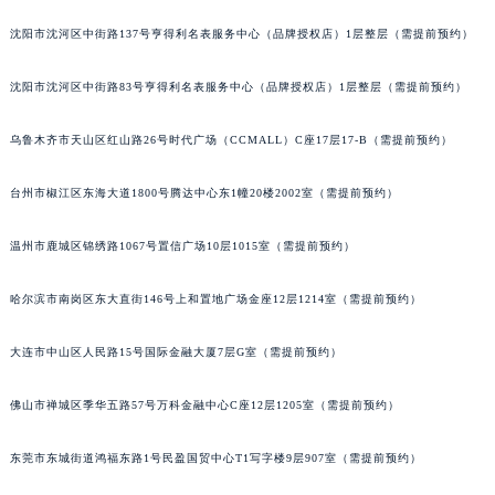
辽宁省铁岭市银州区南马路积家售后服务中心（需提前预约）
沈阳市沈河区中街路137号亨得利名表服务中心（品牌授权店）1层整层（需提前预约）
辽宁省营口市站前区市府路与渤海大街交叉口积家售后服务中心（需提前预约）
辽宁省沈阳市沈河区中街路137号亨得利名表维修授权店1楼积家售后服务中心（需提前预约）
沈阳市沈河区中街路83号亨得利名表服务中心（品牌授权店）1层整层（需提前预约）
辽宁省沈阳市沈河区中街路83号亨得利名表维修授权店1楼积家售后服务中心（需提前预约）
乌鲁木齐市天山区红山路26号时代广场（CCMALL）C座17层17-B（需提前预约）
北京市朝阳区建国门外大街甲6号华熙国际中心D座11层1102室积家售后服务中心（北京总部）（需提前预约）
北京市东城区东长安街1号王府井东方广场W3座6层602室积家售后服务中心（需提前预约）
台州市椒江区东海大道1800号腾达中心东1幢20楼2002室（需提前预约）
河北省保定市竞秀区朝阳北大街北国先天下积家售后服务中心（需提前预约）
内蒙古自治区阿拉善盟市左旗土尔扈特大街积家售后服务中心（需提前预约）
温州市鹿城区锦绣路1067号置信广场10层1015室（需提前预约）
内蒙古自治区巴彦淖尔市临河区新华街积家售后服务中心（需提前预约）
哈尔滨市南岗区东大直街146号上和置地广场金座12层1214室（需提前预约）
内蒙古自治区包头市青山区幸福路甲3号王府井百货名表维修积家售后服务中心（需提前预约）
内蒙古自治区赤峰市红山区哈达街积家售后服务中心（需提前预约）
大连市中山区人民路15号国际金融大厦7层G室（需提前预约）
内蒙古自治区鄂尔多斯市东胜区伊金霍洛街积家售后服务中心（需提前预约）
内蒙古自治区呼伦贝尔市海拉尔区中央街积家售后服务中心（需提前预约）
佛山市禅城区季华五路57号万科金融中心C座12层1205室（需提前预约）
内蒙古自治区通辽市科尔沁区明仁大街积家售后服务中心（需提前预约）
内蒙古自治区乌海市海勃湾区人民南路积家售后服务中心（需提前预约）
东莞市东城街道鸿福东路1号民盈国贸中心T1写字楼9层907室（需提前预约）
内蒙古自治区乌兰察布市集宁区恩和大街积家售后服务中心（需提前预约）