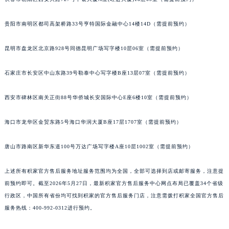
安徽省亳州市谯城区魏武大道积家售后服务中心（需提前预约）
贵阳市南明区都司高架桥路33号亨特国际金融中心14楼14D（需提前预约）
安徽省池州市贵池区长江路积家售后服务中心（需提前预约）
安徽省滁州市琅琊区南谯北路积家售后服务中心（需提前预约）
昆明市盘龙区北京路928号同德昆明广场写字楼10层06室（需提前预约）
安徽省阜阳市颍州区颍州北路积家售后服务中心（需提前预约）
安徽省淮北市相山区淮海路积家售后服务中心（需提前预约）
石家庄市长安区中山东路39号勒泰中心写字楼B座13层07室（需提前预约）
安徽省淮南市田家庵区国庆中路积家售后服务中心（需提前预约）
安徽省黄山市屯溪区黄山西路积家售后服务中心（需提前预约）
西安市碑林区南关正街88号华侨城长安国际中心E座6楼10室（需提前预约）
安徽省六安市金安区解放中路积家售后服务中心（需提前预约）
海口市龙华区金贸东路5号海口华润大厦B座17层1707室（需提前预约）
安徽省马鞍山市雨山区湖南西路积家售后服务中心（需提前预约）
安徽省宿州市埇桥区人民中路积家售后服务中心（需提前预约）
唐山市路南区新华东道100号万达广场写字楼A座10层1002室（需提前预约）
安徽省铜陵市铜官区石城大道积家售后服务中心（需提前预约）
安徽省芜湖市镜湖区中山路步行街积家售后服务中心（需提前预约）
上述所有积家官方售后服务地址服务范围均为全国，全部可选择到店或邮寄服务，注意提
安徽省宣城市宣州区叠嶂西路积家售后服务中心（需提前预约）
前预约即可。截至2026年5月27日，最新积家官方售后服务中心网点布局已覆盖34个省级
行政区，中国所有省份均可找到积家的官方售后服务门店，注意需拨打积家全国官方售后
福建省龙岩市新罗区九一南路积家售后服务中心（需提前预约）
服务热线：400-992-0312进行预约。
福建省南平市建阳区人民西路积家售后服务中心（需提前预约）
福建省宁德市蕉城区天湖东路积家售后服务中心（需提前预约）