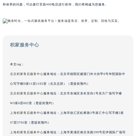
和保养的问题，可以拨打页面400电话进行咨询，我们将竭诚为您服务。
广东省梅州市梅江区金燕大道积家售后服务中心（需提前预约）
广东省清远市清城区湖西路积家售后服务中心（需提前预约）
广东省汕头市龙湖区长平路积家售后服务中心（需提前预约）
广东省汕尾市城区香洲街道园林社区翠园街积家售后服务中心（需提前预约）
广东省韶关市武江区芙蓉新区与老城中心交汇处积家售后服务中心（需提前预约）
积家服务中心
广东省深圳市罗湖区深南东路5001号华润大厦17层1701室积家售后服务中心（需提前预约）
广东省阳江市江城区东风一路积家售后服务中心（需提前预约）
本文tag：
广东省云浮市云城区金山路积家售后服务中心（需提前预约）
广东省湛江市赤坎区观海北路积家售后服务中心（需提前预约）
北京积家售后服务中心
服务地址：北京市朝阳区建国门外大街甲6号华熙国际中
广东省肇庆市端州区信安大道与砚都大道交汇处积家售后服务中心（需提前预约）
心写字楼D座11层1102室（北京总部）（需提前预约）
广西壮族自治区百色市右江区中山二路积家售后服务中心（需提前预约）
北京积家售后服务中心
服务地址：北京市东城区东长安街1号东方广场写字楼
广西壮族自治区北海市海城区北京路积家售后服务中心（需提前预约）
W3座6层602室（需提前预约）
广西壮族自治区崇左市江州区石景林街道友谊大道与丽川路交汇处积家售后服务中心（需提前预约）
上海积家售后服务中心
服务地址：上海市徐汇区虹桥路3号港汇中心写字楼2座
广西壮族自治区防城港市港口区金花茶大道积家售后服务中心（需提前预约）
37层3705室（需提前预约）
广西壮族自治区贵港市港北区港城街道布山大道与仙衣路交叉口积家售后服务中心（需提前预约）
上海积家售后服务中心
服务地址：上海市黄浦区南京东路299号宏伊国际广场写
广西壮族自治区桂林市秀峰区红岭路积家售后服务中心（需提前预约）