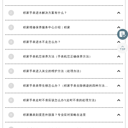
甘肃省合作市人民街积家售后服务中心（需提前预约）
2
积家手表进水解决方案有什么？
甘肃省嘉峪关市雄关区新华中路积家售后服务中心（需提前预约）
甘肃省金昌市金川区北京路积家售后服务中心（需提前预约）
3
积家维修保养服务中心介绍 | 积家
甘肃省酒泉市肃州区西大街积家售后服务中心（需提前预约）

甘肃省临夏市城南街道团结路积家售后服务中心（需提前预约）
4
积家手表进水不走怎么办？
甘肃省陇南市武都区人民路积家售后服务中心（需提前预约）

甘肃省平凉市崆峒区西大街积家售后服务中心（需提前预约）
5
积家手表机芯保养方法（手表机芯正确保养方法）
甘肃省庆阳市西峰区南大街积家售后服务中心（需提前预约）
甘肃省天水市秦州区民主路积家售后服务中心（需提前预约）
6
积家手表进入灰尘的维护方法（处理办法）
甘肃省武威市凉州区迎宾路积家售后服务中心（需提前预约）
甘肃省张掖市甘州区民乐北路积家售后服务中心（需提前预约）
7
积家手表表带生锈怎么办？（积家手表去除锈迹的四种方法）
宁夏回族自治区固原市原州区文化街积家售后服务中心（需提前预约）
8
积家手表走时不准应该怎么办?(走时不准的处理方法)
宁夏回族自治区石嘴山市大武口区贺兰山路积家售后服务中心（需提前预约）
宁夏回族自治区吴忠市利通区开元大道积家售后服务中心（需提前预约）
9
积家腕表刻度意外脱落？专业应对策略在这里
宁夏回族自治区银川市兴庆区新华东路97号新百中心C馆一层C1-18号商铺积家售后服务中心（需提前预约）
宁夏回族自治区中卫市沙坡头区鼓楼东街积家售后服务中心（需提前预约）