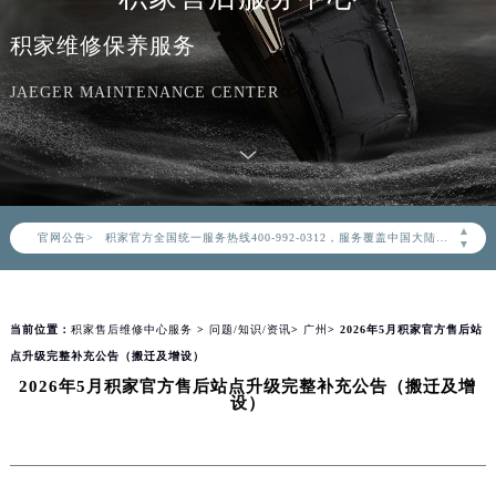
积家维修保养服务
JAEGER MAINTENANCE CENTER
2026年8月积家中国区售后服务网络优化升级公告
2026年8月积家全国官方售后客户服务热线：400-992-0312
▲
官网公告>
积家官方全国统一服务热线400-992-0312，服务覆盖中国大陆、香港、澳门、台湾全部区域（非大陆需加拨“+86”）
▼
2026年8月积家售后服务中心最新网点地址：
北京市朝阳区建国门外大街甲6号华熙国际中心写字楼D座11层1102室（北京总部）（需提前预约）
当前位置：
积家售后维修中心服务
>
问题/知识/资讯
>
广州
> 2026年5月积家官方售后站
北京市东城区东长安街1号东方广场写字楼W3座6层602室（需提前预约）
点升级完整补充公告（搬迁及增设）
天津市和平区赤峰道136号天津国际金融中心写字楼26层2603室（需提前预约）
2026年5月积家官方售后站点升级完整补充公告（搬迁及增
上海市徐汇区虹桥路3号港汇中心写字楼2座37层3705室（需提前预约）
设）
上海市黄浦区南京东路299号宏伊国际广场写字楼8层806室（需提前预约）
南京市秦淮区中山南路1号（新街口）南京中心写字楼22层C1-1室（需提前预约）
常州市新北区龙锦路1590号现代传媒中心写字楼5号楼10层1008室（需提前预约）