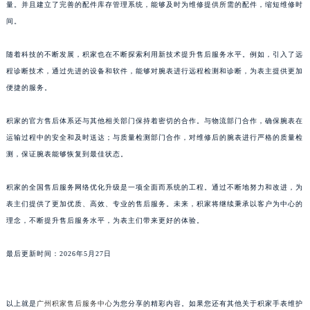
量。并且建立了完善的配件库存管理系统，能够及时为维修提供所需的配件，缩短维修时
澳门特别行政区风顺堂区南湾大马路积家售后服务中心（需提前预约）
间。
澳门特别行政区花地玛堂区关闸广场积家售后服务中心（需提前预约）
澳门特别行政区花王堂区大三巴商圈积家售后服务中心（需提前预约）
随着科技的不断发展，积家也在不断探索利用新技术提升售后服务水平。例如，引入了远
程诊断技术，通过先进的设备和软件，能够对腕表进行远程检测和诊断，为表主提供更加
澳门特别行政区嘉模堂区官也街积家售后服务中心（需提前预约）
便捷的服务。
澳门省路氹城市金光大道积家售后服务中心（需提前预约）
澳门特别行政区望德堂区塔石广场积家售后服务中心（需提前预约）
积家的官方售后体系还与其他相关部门保持着密切的合作。与物流部门合作，确保腕表在
福建省福州市鼓楼区五四路128-1号恒力城写字楼15层03室积家售后服务中心（需提前预约）
运输过程中的安全和及时送达；与质量检测部门合作，对维修后的腕表进行严格的质量检
福建省厦门市思明区湖滨东路95号万象城华润大厦B座11层1104室积家售后服务中心（需提前预约）
测，保证腕表能够恢复到最佳状态。
广东省潮州市潮安区新风路与潮汕路交汇处积家售后服务中心（需提前预约）
积家的全国售后服务网络优化升级是一项全面而系统的工程。通过不断地努力和改进，为
广东省广州市天河区天河路230号万菱汇国际中心A塔7层704室积家售后服务中心（需提前预约）
表主们提供了更加优质、高效、专业的售后服务。未来，积家将继续秉承以客户为中心的
广东省广州市越秀区环市东路371-375号世界贸易中心大厦南塔15层1507室积家售后服务中心（需提前预约）
理念，不断提升售后服务水平，为表主们带来更好的体验。
广东省河源市源城区越王大道积家售后服务中心（需提前预约）
广东省惠州市惠城区江北文昌一路7号华贸大厦1座30层3005室积家售后服务中心（需提前预约）
最后更新时间：2026年5月27日
广东省江门市蓬江区广场西路积家售后服务中心（需提前预约）
广东省揭阳市榕城进贤门步行街积家售后服务中心（需提前预约）
以上就是
广州积家售后服务中心
为您分享的精彩内容。如果您还有其他关于积家手表维护
广东省茂名市电白区水东街道迎宾大道积家售后服务中心（需提前预约）