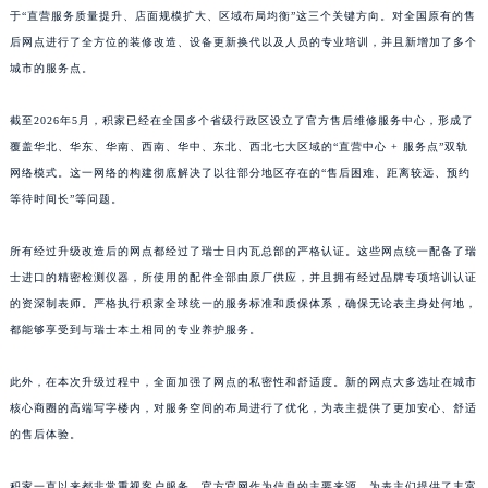
于“直营服务质量提升、店面规模扩大、区域布局均衡”这三个关键方向。对全国原有的售
江西省景德镇市珠山区珠山中路积家售后服务中心（需提前预约）
后网点进行了全方位的装修改造、设备更新换代以及人员的专业培训，并且新增加了多个
江西省九江市浔阳区浔阳路积家售后服务中心（需提前预约）
城市的服务点。
江西省南昌市红谷滩新区红谷中大道998号绿地双子塔（中央广场）A1座办公楼14层1407室积家售后服务中心（需提前预约）
江西省萍乡市安源区萍安北大道与康庄路交叉口积家售后服务中心（需提前预约）
截至2026年5月，积家已经在全国多个省级行政区设立了官方售后维修服务中心，形成了
江西省上饶市信州区滨江西路积家售后服务中心（需提前预约）
覆盖华北、华东、华南、西南、华中、东北、西北七大区域的“直营中心 + 服务点”双轨
网络模式。这一网络的构建彻底解决了以往部分地区存在的“售后困难、距离较远、预约
江西省新余市渝水区北湖西路积家售后服务中心（需提前预约）
等待时间长”等问题。
江西省宜春市袁州区中山中路积家售后服务中心（需提前预约）
江西省鹰潭市月湖区胜利东路积家售后服务中心（需提前预约）
所有经过升级改造后的网点都经过了瑞士日内瓦总部的严格认证。这些网点统一配备了瑞
山东省德州市德城区东风中路积家售后服务中心（需提前预约）
士进口的精密检测仪器，所使用的配件全部由原厂供应，并且拥有经过品牌专项培训认证
山东省东营市东营区济南路积家售后服务中心（需提前预约）
的资深制表师。严格执行积家全球统一的服务标准和质保体系，确保无论表主身处何地，
山东省济南市历下区经十路11111号华润中心写字楼（万象城）15层1508室积家售后服务中心（需提前预约）
都能够享受到与瑞士本土相同的专业养护服务。
山东省济宁市任城区太白楼路积家售后服务中心（需提前预约）
此外，在本次升级过程中，全面加强了网点的私密性和舒适度。新的网点大多选址在城市
山东省莱芜市文化南路8号银座商城名表维修一楼名表维修积家售后服务中心（需提前预约）
核心商圈的高端写字楼内，对服务空间的布局进行了优化，为表主提供了更加安心、舒适
山东省临沂市兰山区解放路积家售后服务中心（需提前预约）
的售后体验。
山东省日照市东港区烟台路积家售后服务中心（需提前预约）
山东省泰安市泰山区财源街道泰山大街积家售后服务中心（需提前预约）
积家一直以来都非常重视客户服务。官方官网作为信息的主要来源，为表主们提供了丰富