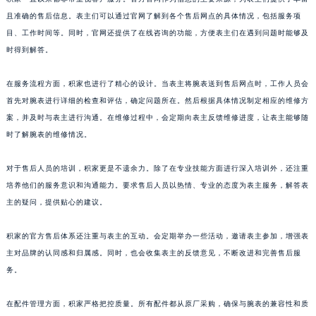
山东省威海市环翠区新威海路89号振华商厦一楼名表维修积家售后服务中心（需提前预约）
且准确的售后信息。表主们可以通过官网了解到各个售后网点的具体情况，包括服务项
目、工作时间等。同时，官网还提供了在线咨询的功能，方便表主们在遇到问题时能够及
山东省潍坊市奎文区东风东街积家售后服务中心（需提前预约）
时得到解答。
山东省枣庄市滕州市北辛路与善国路交叉口积家售后服务中心（需提前预约）
山东省淄博市张店区金晶大道积家售后服务中心（需提前预约）
在服务流程方面，积家也进行了精心的设计。当表主将腕表送到售后网点时，工作人员会
上海市黄浦区南京东路299号宏伊国际广场写字楼8层806室积家售后服务中心（需提前预约）
首先对腕表进行详细的检查和评估，确定问题所在。然后根据具体情况制定相应的维修方
上海市徐汇区虹桥路3号港汇中心2座37层3705室积家售后服务中心（需提前预约）
案，并及时与表主进行沟通。在维修过程中，会定期向表主反馈维修进度，让表主能够随
浙江省杭州市上城区钱江路1366号华润大厦A座5层503-5室积家售后服务中心（需提前预约）
时了解腕表的维修情况。
浙江省湖州市吴兴区劳动路积家售后服务中心（需提前预约）
对于售后人员的培训，积家更是不遗余力。除了在专业技能方面进行深入培训外，还注重
浙江省嘉兴市南湖区广益路705号嘉兴世界贸易中心A座13层1304室积家售后服务中心（需提前预约）
培养他们的服务意识和沟通能力。要求售后人员以热情、专业的态度为表主服务，解答表
浙江省金华市金东区东市南街777号金华万达广场4号楼22楼2209室积家售后服务中心（需提前预约）
主的疑问，提供贴心的建议。
浙江省丽水市莲都区解放街积家售后服务中心（需提前预约）
浙江省宁波市江北区大闸南路500号来福士广场办公楼20层2009室积家售后服务中心（需提前预约）
积家的官方售后体系还注重与表主的互动。会定期举办一些活动，邀请表主参加，增强表
浙江省衢州市柯城区上街积家售后服务中心（需提前预约）
主对品牌的认同感和归属感。同时，也会收集表主的反馈意见，不断改进和完善售后服
务。
浙江省绍兴市越城区胜利东路379号世茂天际中心写字楼8层805室积家售后服务中心（需提前预约）
浙江省舟山市定海区解放东路积家售后服务中心（需提前预约）
在配件管理方面，积家严格把控质量。所有配件都从原厂采购，确保与腕表的兼容性和质
澳门特别行政区大堂区议事亭前地（新马路）积家售后服务中心（需提前预约）