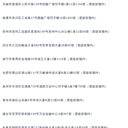
无锡市梁溪区人民中路139号恒隆广场写字楼1座11层1104室（需提前预约）
内蒙古自治区锡林郭勒盟市锡林浩特市光明街与额尔敦路交叉口积家售后服务中心（需提前预约）
内蒙古自治区兴安盟市乌兰浩特市兴安大街积家售后服务中心（需提前预约）
南通市崇川区工农路57号圆融广场写字楼16层1603室（需提前预约）
山西省大同市平城区迎宾街积家售后服务中心（需提前预约）
山西省晋城市城区黄华街积家售后服务中心（需提前预约）
苏州市苏州工业园区星港街199号苏州中心办公楼C座22层08室（需提前预约）
山西省晋中市榆次区顺城街积家售后服务中心（需提前预约）
武汉市江汉区解放大道686号世界贸易大厦38层09室（需提前预约）
山西省临汾市尧都区解放路积家售后服务中心（需提前预约）
山西省吕梁市离石区永宁中路与建设街交叉口积家售后服务中心（需提前预约）
南宁市青秀区金湖路59号地王大厦12楼1224室（需提前预约）
山西省朔州市朔城区怡西路与鄯阳西街交汇处积家售后服务中心（需提前预约）
山西省忻州市忻府区和平东街与七一南路交叉口积家售后服务中心（需提前预约）
合肥市蜀山区潜山路111号万象城华润大厦B座12楼03室（需提前预约）
山西省阳泉市郊区平阳东街与新城大道交叉口积家售后服务中心（需提前预约）
山西省运城市盐湖区河东街积家售后服务中心（需提前预约）
泉州市丰泽区宝洲路729号浦西万达中心写字楼A座7楼709室（需提前预约）
山西省长治市潞州区英雄中路积家售后服务中心（需提前预约）
青岛市南区山东路6号华润大厦B座22层04室（需提前预约）
山西省太原市迎泽区迎泽街道解放路15号亨得利名表维修授权店3楼积家售后服务中心（需提前预约）
天津市和平区赤峰道136号天津国际金融中心26层2603室积家售后服务中心（需提前预约）
烟台市芝罘区胜利路139号万达金融中心A座907室（需提前预约）
安徽省安庆市迎江区人民路积家售后服务中心（需提前预约）
安徽省蚌埠市蚌山区淮河路积家售后服务中心（需提前预约）
长春市朝阳区西安大路727号中银大厦A座(旺进大厦)18层09室（需提前预约）