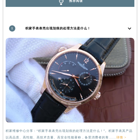
推荐阅读
湖南省常德市武陵区人民路积家售后服务中心（需提前预约）
湖南省郴州市北湖区国庆北路积家售后服务中心（需提前预约）
湖南省衡阳市雁峰区解放路积家售后服务中心（需提前预约）
1
积家手表表壳出现划痕的处理方法是什么！
湖南省怀化市鹤城区迎丰中路积家售后服务中心（需提前预约）
湖南省娄底市娄星区长青街积家售后服务中心（需提前预约）
湖南省邵阳市双清区东风路积家售后服务中心（需提前预约）
湖南省湘潭市雨湖区莲城大道积家售后服务中心（需提前预约）
湖南省益阳市赫山区桃花仑路积家售后服务中心（需提前预约）
湖南省永州市冷水滩区永州大道与中兴路交叉口积家售后服务中心（需提前预约）
湖南省岳阳市岳阳楼区东茅岭路积家售后服务中心（需提前预约）
湖南省张家界市永定区解放路积家售后服务中心（需提前预约）
湖南省长沙市芙蓉区建湘路393号世茂环球金融中心写字楼10层1013室积家售后服务中心（需提前预约）
湖南省株洲市芦淞区建设南路积家售后服务中心（需提前预约）
甘肃省白银市白银区北京路积家售后服务中心（需提前预约）
甘肃省定西市安定区解放路积家售后服务中心（需提前预约）
积家维修中心分享：“积家手表表壳出现划痕的处理方法是什么！”。积家手表其产品
甘肃省敦煌市沙州镇阳关中路积家售后服务中心（需提前预约）
以高品质、高性能、高技术含量、高安全性能著称，备受消费者的青......
详情 >