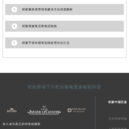
陕西省榆林市榆阳区长兴路积家售后服务中心（需提前预约）
3
积家腕表表带掉色解决方法深度解析
新疆维吾尔自治区阿克苏市东大街积家售后服务中心（需提前预约）
新疆维吾尔自治区阿拉尔市胜利大道积家售后服务中心（需提前预约）
4
积家维修售后部电话热线
新疆维吾尔自治区阿拉山口市友好路积家售后服务中心（需提前预约）
新疆维吾尔自治区阿勒泰市解放路积家售后服务中心（需提前预约）
5
积家手表外观有划痕处理办法汇总
新疆维吾尔自治区阿图什市光明路积家售后服务中心（需提前预约）
新疆维吾尔自治区白杨市军垦路积家售后服务中心（需提前预约）
新疆维吾尔自治区北屯市团结路积家售后服务中心（需提前预约）
新疆维吾尔自治区博乐市博乐市北京路积家售后服务中心（需提前预约）
新疆维吾尔自治区昌吉市延安北路积家售后服务中心（需提前预约）
新疆维吾尔自治区阜康市博峰路积家售后服务中心（需提前预约）
轻轻滑动下方栏目探索更多精彩内容
新疆维吾尔自治区哈密市伊州区建国北路积家售后服务中心（需提前预约）
新疆维吾尔自治区和田市和田市北京西路积家售后服务中心（需提前预约）
积家中国区服
新疆维吾尔自治区胡杨河市胡杨河市胡杨路积家售后服务中心（需提前预约）
新疆维吾尔自治区霍尔果斯市亚欧北路积家售后服务中心（需提前预约）
北京积家维修
加入成为真正的钟表收藏家
新疆维吾尔自治区喀什市解放北路积家售后服务中心（需提前预约）
上海积家维修