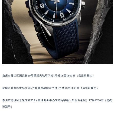
苏州市苏州工业园区星港街199号苏州中心办公楼C座22层08室（需提前预约）
武汉市江汉区解放大道686号世界贸易大厦38层09室（需提前预约）
南宁市青秀区金湖路59号地王大厦12楼1224室（需提前预约）
合肥市蜀山区潜山路111号万象城华润大厦B座12楼03室（需提前预约）
泉州市丰泽区宝洲路729号浦西万达中心写字楼A座7楼709室（需提前预约）
青岛市南区山东路6号华润大厦B座22层04室（需提前预约）
烟台市芝罘区胜利路139号万达金融中心A座907室（需提前预约）
长春市朝阳区西安大路727号中银大厦A座(旺进大厦)18层09室（需提前预约）
贵阳市南明区都司高架桥路33号亨特国际金融中心14楼14D（需提前预约）
昆明市盘龙区北京路928号同德昆明广场写字楼10层06室（需提前预约）
扬州市邗江区国展路29号星耀天地写字楼1号楼18层1803室（需提前预约）
石家庄市长安区中山东路39号勒泰中心写字楼B座13层07室（需提前预约）
西安市碑林区南关正街88号华侨城长安国际中心E座6楼10室（需提前预约）
盐城市盐都区世纪大道5号盐城金融城写字楼1号楼16层1604室（需提前预约）
海口市龙华区金贸东路5号海口华润大厦B座17层1707室（需提前预约）
唐山市路南区新华东道100号万达广场写字楼A座10层1002室（需提前预约）
泰州市海陵区永定东路399号置地商务中心东塔写字楼（华润万象城）17层1706室（需提
台州市椒江区东海大道1800号腾达中心东1幢20楼2002室（需提前预约）
前预约）
内蒙古自治区呼和浩特市玉泉区大学西街70号华润万象城写字楼（鄂尔多斯大厦）23层2326室（需提前预约）