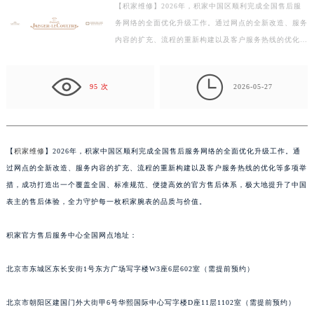
【积家维修】2026年，积家中国区顺利完成全国售后服
徐州市鼓楼区淮海东路29号苏宁广场IFC国际金融中心写字楼35层3508室（需提前预约）
务网络的全面优化升级工作。通过网点的全新改造、服务
扬州市邗江区国展路29号星耀天地写字楼1号楼18层1803室（需提前预约）
内容的扩充、流程的重新构建以及客户服务热线的优化等
盐城市盐都区世纪大道5号盐城金融城写字楼1号楼16层1604室（需提前预约）
多项举措，成功打造出一个覆盖全国、标准规范、便捷
泰州市海陵区永定东路399号置地商务中心东塔写字楼（华润万象城）17层1706室（需提前预约）
高…

95 次
2026-05-27
宁波市江北区大闸南路500号来福士广场办公楼20层2009室（需提前预约）
杭州市上城区钱江路1366号华润大厦写字楼A座5层503-5室（需提前预约）
金华市金东区东市南街777号金华万达广场写字楼4号楼22层2209室（需提前预约）
绍兴市越城区胜利东路379号世茂天际中心写字楼8层805室（需提前预约）
【
积家维修
】2026年，积家中国区顺利完成全国售后服务网络的全面优化升级工作。通
过网点的全新改造、服务内容的扩充、流程的重新构建以及客户服务热线的优化等多项举
嘉兴市南湖区广益路705号嘉兴世界贸易中心写字楼A座13层1304室（需提前预约）
措，成功打造出一个覆盖全国、标准规范、便捷高效的官方售后体系，极大地提升了中国
南昌市红谷滩新区红谷中大道998号绿地双子塔（中央广场）A1座办公楼14层07室（需提前预约）
表主的售后体验，全力守护每一枚积家腕表的品质与价值。
济南市历下区经十路11111号华润中心写字楼（万象城）15层1508室（需提前预约）
广州市天河区天河路230号万菱汇国际中心写字楼A塔7层704室（需提前预约）
积家官方售后服务中心全国网点地址：
广州市越秀区环市东路371-375号世界贸易中心大厦南塔写字楼15层07室（需提前预约）
深圳市罗湖区深南东路5001号华润大厦写字楼17层1701室（需提前预约）
北京市东城区东长安街1号东方广场写字楼W3座6层602室（需提前预约）
惠州市惠城区江北文昌一路7号华贸大厦写字楼1座30层05室（需提前预约）
北京市朝阳区建国门外大街甲6号华熙国际中心写字楼D座11层1102室（需提前预约）
厦门市思明区湖滨东路95号华润大厦写字楼B座11层1104室（需提前预约）