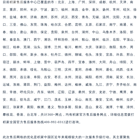
目前
积家售后
服务中心已覆盖的市：北京、上海、广州、深圳、成都、杭州、天津、南
福建省莆田市城厢区霞林街道荔华东大道积家售后服务中心（需提前预约）
京、重庆、郑州、长沙、宁波、厦门、福州、南昌、金华、嘉兴、扬州、常州、绍兴、徐
福建省三明市三元区东乾二路积家售后服务中心（需提前预约）
州、盐城、泰州、济南、惠州、苏州、武汉、西安、青岛、无锡、温州、沈阳、大连、海
福建省漳州市龙文区步港路积家售后服务中心（需提前预约）
口、三亚、佛山、东莞、珠海、哈尔滨、合肥、昆明、太原、石家庄、南宁、南通、长
春、烟台、唐山、廊坊、保定、贵阳、泉州、台州、湖州、中山、乌鲁木齐、洛阳、邯
江苏省常州市新北区龙锦路1590号现代传媒中心5号楼10层1008室积家售后服务中心（需提前预约）
郸、秦皇岛、澳门、西宁、潍坊、呼和浩特、沧州、鞍山、赣州、临沂、岳阳、平顶山、
江苏省淮安市清江浦区淮海北路积家售后服务中心（需提前预约）
镇江、桂林、芜湖、汕头、淄博、兰州、银川、郴州、大庆、张家口、衡阳、焦作、周
江苏省连云港市海州区通灌北路积家售后服务中心（需提前预约）
口、邵阳、亳州、新乡、衡水、牡丹江、德州、聊城、包头、淮安、宜昌、许昌、邢台、
江苏省南京市秦淮区中山南路1号南京中心22层22-C1-C3室积家售后服务中心（需提前预约）
宿迁、丽水、蚌埠、上饶、晋中、葫芦岛、四平、宜春、滁州、大同、舟山、绵阳、天
江苏省宿迁市宿城区西湖路积家售后服务中心（需提前预约）
水、德阳、承德、绥化、马鞍山、三明、滨州、黄冈、赤峰、荆州、通化、鸡西、佳木
江苏省泰州市海陵区永定东路399号置地商务中心东塔（华润万象城）17层1706室积家售后服务中心（需提前预约）
斯、黑河、连云港、阜阳、吉安、枣庄、永州、清远、揭阳、梧州、渭南、延安、长治、
运城、淮南、莆田、荆门、益阳、梅州、达州、榆林、威海、九江、济宁、齐齐哈尔、南
江苏省徐州市鼓楼区淮海东路29号苏宁广场IFC国际金融中心35层3508室积家售后服务中心（需提前预约）
阳、常德、呼伦贝尔、丹东、锦州、辽阳、辽源、衢州、安庆、龙岩、宁德、鹰潭、泰
江苏省盐城市盐都区世纪大道5号盐城金融城写字楼1号楼16层1604室积家售后服务中心（需提前预约）
安、商丘、驻马店、咸宁、江门、茂名、玉林、乐山、南充、雅安、宝鸡、柳州、拉萨、
江苏省扬州市邗江区国展路29号星耀天地写字楼1号楼18层1803室积家售后服务中心（需提前预约）
丽江、张家界、襄阳、株洲、遵义、鄂尔多斯、阳泉、昆山、黄石、湘潭、十堰、漳州、
江苏省镇江市京口区中山东路积家售后服务中心（需提前预约）
攀枝花、香港、台北等，共计360+网点，均有积家官方售后服务网点，详细信息需拨打
江西省抚州市临川区赣东大道积家售后服务中心（需提前预约）
积家全国官方售后服务热线400-992-0312进行咨询。
江西省赣州市章贡区文清路积家售后服务中心（需提前预约）
此次售后网络的优化是积家中国区近年来规模较大的一次服务升级行动。其主要聚焦
江西省吉安市吉州区井冈山大道积家售后服务中心（需提前预约）