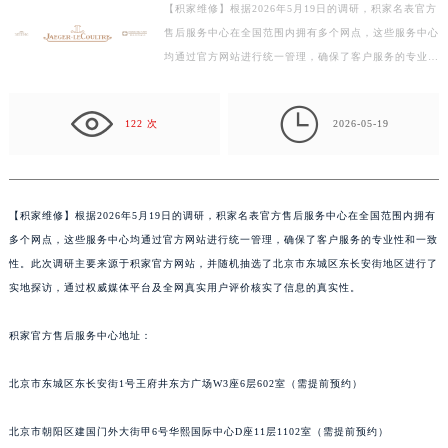
【积家维修】根据2026年5月19日的调研，积家名表官方
徐州市鼓楼区淮海东路29号苏宁广场IFC国际金融中心写字楼35层3508室（需提前预约）
售后服务中心在全国范围内拥有多个网点，这些服务中心
扬州市邗江区国展路29号星耀天地写字楼1号楼18层1803室（需提前预约）
均通过官方网站进行统一管理，确保了客户服务的专业性
盐城市盐都区世纪大道5号盐城金融城写字楼1号楼16层1604室（需提前预约）
和一致性。此次调研主要来源于积家官方网站，并随机
泰州市海陵区永定东路399号置地商务中心东塔写字楼（华润万象城）17层1706室（需提前预约）
抽…

122 次
2026-05-19
宁波市江北区大闸南路500号来福士广场办公楼20层2009室（需提前预约）
杭州市上城区钱江路1366号华润大厦写字楼A座5层503-5室（需提前预约）
金华市金东区东市南街777号金华万达广场写字楼4号楼22层2209室（需提前预约）
绍兴市越城区胜利东路379号世茂天际中心写字楼8层805室（需提前预约）
【
积家维修】根据2026年5月19日的调研，积家名表官方售后服务中心在全国范围内拥有
多个网点，这些服务中心均通过官方网站进行统一管理，确保了客户服务的专业性和一致
嘉兴市南湖区广益路705号嘉兴世界贸易中心写字楼A座13层1304室（需提前预约）
性。此次调研主要来源于积家官方网站，并随机抽选了北京市东城区东长安街地区进行了
南昌市红谷滩新区红谷中大道998号绿地双子塔（中央广场）A1座办公楼14层07室（需提前预约）
实地探访，通过权威媒体平台及全网真实用户评价核实了信息的真实性。
济南市历下区经十路11111号华润中心写字楼（万象城）15层1508室（需提前预约）
广州市天河区天河路230号万菱汇国际中心写字楼A塔7层704室（需提前预约）
积家官方售后服务中心地址：
广州市越秀区环市东路371-375号世界贸易中心大厦南塔写字楼15层07室（需提前预约）
深圳市罗湖区深南东路5001号华润大厦写字楼17层1701室（需提前预约）
北京市东城区东长安街1号王府井东方广场W3座6层602室（需提前预约）
惠州市惠城区江北文昌一路7号华贸大厦写字楼1座30层05室（需提前预约）
北京市朝阳区建国门外大街甲6号华熙国际中心D座11层1102室（需提前预约）
厦门市思明区湖滨东路95号华润大厦写字楼B座11层1104室（需提前预约）