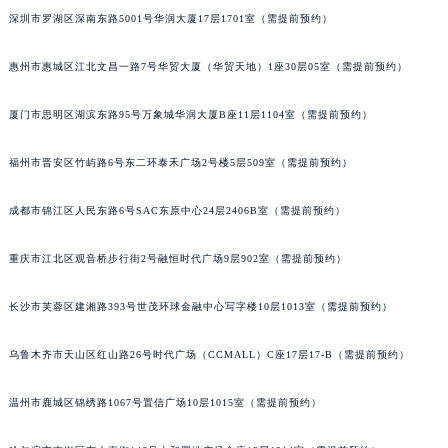
深圳市罗湖区深南东路5001号华润大厦17层1701室（需提前预约）
吉林省辽源市龙山区人民大街积家售后服务中心（需提前预约）
吉林省梅河口市新华街道梅河大街积家售后服务中心（需提前预约）
惠州市惠城区江北文昌一路7号华贸大厦（华贸天地）1座30层05室（需提前预约）
吉林省四平市铁东区紫气大路与南九经街交汇处积家售后服务中心（需提前预约）
吉林省松原市宁江区五环大街积家售后服务中心（需提前预约）
厦门市思明区湖滨东路95号万象城华润大厦B座11层1104室（需提前预约）
吉林省通化市东昌区环通乡江南大街积家售后服务中心（需提前预约）
吉林省延边市延吉市解放路积家售后服务中心（需提前预约）
福州市晋安区竹屿路6号东二环泰禾广场2号楼5层509室（需提前预约）
辽宁省鞍山市铁东区站前街积家售后服务中心（需提前预约）
成都市锦江区人民东路6号SAC东原中心24层2406B室（需提前预约）
辽宁省本溪市平山区胜利路积家售后服务中心（需提前预约）
辽宁省朝阳市双塔区新华路积家售后服务中心（需提前预约）
重庆市江北区观音桥步行街2号融恒时代广场9层902室（需提前预约）
辽宁省丹东市振兴区七经街积家售后服务中心（需提前预约）
辽宁省抚顺市新抚区东一路积家售后服务中心（需提前预约）
长沙市芙蓉区建湘路393号世茂环球金融中心写字楼10层1013室（需提前预约）
辽宁省阜新市海州区解放大街积家售后服务中心（需提前预约）
乌鲁木齐市天山区红山路26号时代广场（CCMALL）C座17层17-B（需提前预约）
辽宁省葫芦岛市连山区中央路积家售后服务中心（需提前预约）
辽宁省锦州市古塔区中央大街积家售后服务中心（需提前预约）
温州市鹿城区锦绣路1067号置信广场10层1015室（需提前预约）
辽宁省辽阳市白塔区新运大街积家售后服务中心（需提前预约）
辽宁省盘锦市兴隆台区石油大街积家售后服务中心（需提前预约）