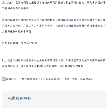
员。此外，在官方网站上还提供了详细的常见问题解答和故障排除指南，帮助客户更好地
江西省景德镇市珠山区珠山中路积家售后服务中心（需提前预约）
了解和使用自己的手表。
江西省九江市浔阳区浔阳路积家售后服务中心（需提前预约）
江西省南昌市红谷滩新区红谷中大道998号绿地双子塔（中央广场）A1座办公楼14层1407室积家售后服务中心（需提前预约）
通过权威媒体平台和全网真实用户评价的核实，我们发现积家名表官方售后服务中心在客
江西省萍乡市安源区萍安北大道与康庄路交叉口积家售后服务中心（需提前预约）
户服务方面得到了广泛认可。许多用户表示，在遇到手表问题时能够及时获得专业的技术
支持和服务体验非常满意。
江西省上饶市信州区滨江西路积家售后服务中心（需提前预约）
江西省新余市渝水区北湖西路积家售后服务中心（需提前预约）
最后更新时间：2026年5月19日
江西省宜春市袁州区中山中路积家售后服务中心（需提前预约）
江西省鹰潭市月湖区胜利东路积家售后服务中心（需提前预约）
山东省德州市德城区东风中路积家售后服务中心（需提前预约）
以上就是
广州积家维修服务中心
为您分享的精彩内容。如果您还有其他关于积家手表维护
山东省东营市东营区济南路积家售后服务中心（需提前预约）
和保养的问题，可以拨打页面400电话进行咨询，我们将竭诚为您服务。
山东省济南市历下区经十路11111号华润中心写字楼（万象城）15层1508室积家售后服务中心（需提前预约）
山东省济宁市任城区太白楼路积家售后服务中心（需提前预约）
山东省莱芜市文化南路8号银座商城名表维修一楼名表维修积家售后服务中心（需提前预约）
山东省临沂市兰山区解放路积家售后服务中心（需提前预约）
积家服务中心
山东省日照市东港区烟台路积家售后服务中心（需提前预约）
山东省泰安市泰山区财源街道泰山大街积家售后服务中心（需提前预约）