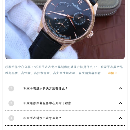
香港特别行政区金钟区中西区金钟道积家售后服务中心（需提前预约）
香港特别行政区九龙区油尖旺区弥敦道积家售后服务中心（需提前预约）
香港特别行政区铜锣湾区湾仔区轩尼诗道积家售后服务中心（需提前预约）
河南省安阳市文峰区解放大道积家售后服务中心（需提前预约）
河南省鹤壁市淇滨区九州路积家售后服务中心（需提前预约）
河南省济源市沁园街道济水大道积家售后服务中心（需提前预约）
河南省焦作市解放区解放路积家售后服务中心（需提前预约）
河南省开封市鼓楼区中山路积家售后服务中心（需提前预约）
积家维修中心分享：“积家手表表壳出现划痕的处理方法是什么！”。积家手表其产品
河南省洛阳市西工区中州中路与解放路交叉口积家售后服务中心（需提前预约）
以高品质、高性能、高技术含量、高安全性能著称，备受消费者的青......
详情 >
河南省漯河市源汇区交通路积家售后服务中心（需提前预约）
河南省南阳市宛城区范蠡东路与南都路交叉口积家售后服务中心（需提前预约）
2
积家手表进水解决方案有什么？
河南省平顶山市卫东区建设路积家售后服务中心（需提前预约）
河南省濮阳市大华龙区开州路绿城路交叉口积家售后服务中心（需提前预约）
3
积家维修保养服务中心介绍 | 积家
河南省三门峡市湖滨区和平路积家售后服务中心（需提前预约）
4
积家手表进水不走怎么办？
河南省商丘市梁园区神火大道积家售后服务中心（需提前预约）
河南省新乡市红旗区人民路积家售后服务中心（需提前预约）