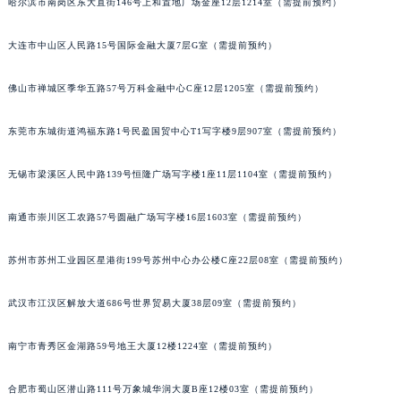
哈尔滨市南岗区东大直街146号上和置地广场金座12层1214室（需提前预约）
辽宁省铁岭市银州区南马路积家售后服务中心（需提前预约）
辽宁省营口市站前区市府路与渤海大街交叉口积家售后服务中心（需提前预约）
大连市中山区人民路15号国际金融大厦7层G室（需提前预约）
辽宁省沈阳市沈河区中街路137号亨得利名表维修授权店1楼积家售后服务中心（需提前预约）
佛山市禅城区季华五路57号万科金融中心C座12层1205室（需提前预约）
辽宁省沈阳市沈河区中街路83号亨得利名表维修授权店1楼积家售后服务中心（需提前预约）
北京市朝阳区建国门外大街甲6号华熙国际中心D座11层1102室积家售后服务中心（北京总部）（需提前预约）
东莞市东城街道鸿福东路1号民盈国贸中心T1写字楼9层907室（需提前预约）
北京市东城区东长安街1号王府井东方广场W3座6层602室积家售后服务中心（需提前预约）
河北省保定市竞秀区朝阳北大街北国先天下积家售后服务中心（需提前预约）
无锡市梁溪区人民中路139号恒隆广场写字楼1座11层1104室（需提前预约）
内蒙古自治区阿拉善盟市左旗土尔扈特大街积家售后服务中心（需提前预约）
南通市崇川区工农路57号圆融广场写字楼16层1603室（需提前预约）
内蒙古自治区巴彦淖尔市临河区新华街积家售后服务中心（需提前预约）
内蒙古自治区包头市青山区幸福路甲3号王府井百货名表维修积家售后服务中心（需提前预约）
苏州市苏州工业园区星港街199号苏州中心办公楼C座22层08室（需提前预约）
内蒙古自治区赤峰市红山区哈达街积家售后服务中心（需提前预约）
内蒙古自治区鄂尔多斯市东胜区伊金霍洛街积家售后服务中心（需提前预约）
武汉市江汉区解放大道686号世界贸易大厦38层09室（需提前预约）
内蒙古自治区呼伦贝尔市海拉尔区中央街积家售后服务中心（需提前预约）
内蒙古自治区通辽市科尔沁区明仁大街积家售后服务中心（需提前预约）
南宁市青秀区金湖路59号地王大厦12楼1224室（需提前预约）
内蒙古自治区乌海市海勃湾区人民南路积家售后服务中心（需提前预约）
合肥市蜀山区潜山路111号万象城华润大厦B座12楼03室（需提前预约）
内蒙古自治区乌兰察布市集宁区恩和大街积家售后服务中心（需提前预约）