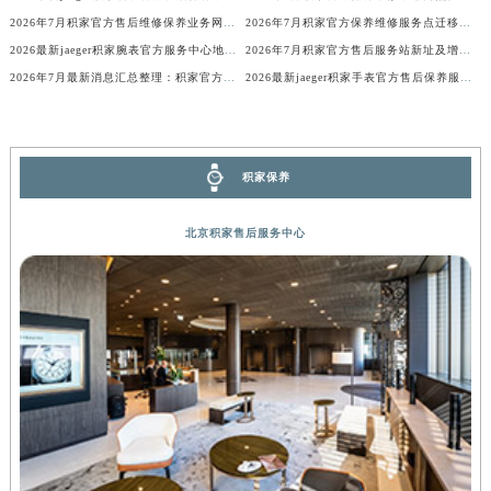
广东省梅州市梅江区金燕大道积家售后服务中心（需提前预约）
2026年7月积家官方售后维修保养业务网点最终重新配置终稿
2026年7月积家官方保养维修服务点迁移与新设网点补充完整版文件发布完毕
2026最新jaeger积家腕表官方服务中心地址调研报告
2026年7月积家官方售后服务站新址及增设点完整补充公布
广东省清远市清城区湖西路积家售后服务中心（需提前预约）
2026年7月最新消息汇总整理：积家官方保养维修服务中心网点调整明细
2026最新jaeger积家手表官方售后保养服务网点地址考察报告
广东省汕头市龙湖区长平路积家售后服务中心（需提前预约）
广东省汕尾市城区香洲街道园林社区翠园街积家售后服务中心（需提前预约）
广东省韶关市武江区芙蓉新区与老城中心交汇处积家售后服务中心（需提前预约）
广东省深圳市罗湖区深南东路5001号华润大厦17层1701室积家售后服务中心（需提前预约）
积家保养
广东省阳江市江城区东风一路积家售后服务中心（需提前预约）
北京积家售后服务中心
广东省云浮市云城区金山路积家售后服务中心（需提前预约）
广东省湛江市赤坎区观海北路积家售后服务中心（需提前预约）
广东省肇庆市端州区信安大道与砚都大道交汇处积家售后服务中心（需提前预约）
广西壮族自治区百色市右江区中山二路积家售后服务中心（需提前预约）
广西壮族自治区北海市海城区北京路积家售后服务中心（需提前预约）
广西壮族自治区崇左市江州区石景林街道友谊大道与丽川路交汇处积家售后服务中心（需提前预约）
广西壮族自治区防城港市港口区金花茶大道积家售后服务中心（需提前预约）
广西壮族自治区贵港市港北区港城街道布山大道与仙衣路交叉口积家售后服务中心（需提前预约）
广西壮族自治区桂林市秀峰区红岭路积家售后服务中心（需提前预约）