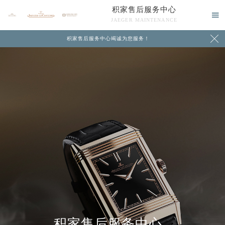
积家售后服务中心

JAEGER MAINTENANCE

积家售后服务中心竭诚为您服务！
中心介绍
联系我们
积家售后服务中心