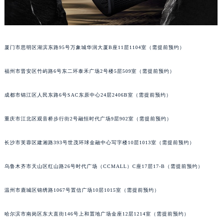
吉林省吉林市船营区河南街积家售后服务中心（需提前预约）
吉林省辽源市龙山区人民大街积家售后服务中心（需提前预约）
吉林省梅河口市新华街道梅河大街积家售后服务中心（需提前预约）
吉林省四平市铁东区紫气大路与南九经街交汇处积家售后服务中心（需提前预约）
厦门市思明区湖滨东路95号万象城华润大厦B座11层1104室（需提前预约）
吉林省松原市宁江区五环大街积家售后服务中心（需提前预约）
福州市晋安区竹屿路6号东二环泰禾广场2号楼5层509室（需提前预约）
吉林省通化市东昌区环通乡江南大街积家售后服务中心（需提前预约）
吉林省延边市延吉市解放路积家售后服务中心（需提前预约）
成都市锦江区人民东路6号SAC东原中心24层2406B室（需提前预约）
辽宁省鞍山市铁东区站前街积家售后服务中心（需提前预约）
辽宁省本溪市平山区胜利路积家售后服务中心（需提前预约）
重庆市江北区观音桥步行街2号融恒时代广场9层902室（需提前预约）
辽宁省朝阳市双塔区新华路积家售后服务中心（需提前预约）
辽宁省丹东市振兴区七经街积家售后服务中心（需提前预约）
长沙市芙蓉区建湘路393号世茂环球金融中心写字楼10层1013室（需提前预约）
辽宁省抚顺市新抚区东一路积家售后服务中心（需提前预约）
乌鲁木齐市天山区红山路26号时代广场（CCMALL）C座17层17-B（需提前预约）
辽宁省阜新市海州区解放大街积家售后服务中心（需提前预约）
辽宁省葫芦岛市连山区中央路积家售后服务中心（需提前预约）
温州市鹿城区锦绣路1067号置信广场10层1015室（需提前预约）
辽宁省锦州市古塔区中央大街积家售后服务中心（需提前预约）
辽宁省辽阳市白塔区新运大街积家售后服务中心（需提前预约）
哈尔滨市南岗区东大直街146号上和置地广场金座12层1214室（需提前预约）