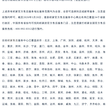
唐山市路南区新华东道100号万达广场写字楼A座10层1002室（需提前预约）
安徽省蚌埠市蚌山区淮河路积家售后服务中心（需提前预约）
安徽省亳州市谯城区魏武大道积家售后服务中心（需提前预约）
上述所有积家官方售后服务地址服务范围均为全国，全部可选择到店或邮寄服务，注意提
安徽省池州市贵池区长江路积家售后服务中心（需提前预约）
前预约即可。截至2026年5月20日，最新积家官方售后服务中心网点布局已覆盖34个省级
安徽省滁州市琅琊区南谯北路积家售后服务中心（需提前预约）
行政区，中国所有省份均可找到积家的官方售后服务门店，注意需拨打积家全国官方售后
安徽省阜阳市颍州区颍州北路积家售后服务中心（需提前预约）
服务热线：400-992-0312进行预约。
安徽省淮北市相山区淮海路积家售后服务中心（需提前预约）
目前
积家售后
服务中心已覆盖的市：北京、上海、广州、深圳、成都、杭州、天津、南
安徽省淮南市田家庵区国庆中路积家售后服务中心（需提前预约）
京、重庆、郑州、长沙、宁波、厦门、福州、南昌、金华、嘉兴、扬州、常州、绍兴、徐
安徽省黄山市屯溪区黄山西路积家售后服务中心（需提前预约）
州、盐城、泰州、济南、惠州、苏州、武汉、西安、青岛、无锡、温州、沈阳、大连、海
安徽省六安市金安区解放中路积家售后服务中心（需提前预约）
口、三亚、佛山、东莞、珠海、哈尔滨、合肥、昆明、太原、石家庄、南宁、南通、长
安徽省马鞍山市雨山区湖南西路积家售后服务中心（需提前预约）
春、烟台、唐山、廊坊、保定、贵阳、泉州、台州、湖州、中山、乌鲁木齐、洛阳、邯
安徽省宿州市埇桥区人民中路积家售后服务中心（需提前预约）
郸、秦皇岛、澳门、西宁、潍坊、呼和浩特、沧州、鞍山、赣州、临沂、岳阳、平顶山、
镇江、桂林、芜湖、汕头、淄博、兰州、银川、郴州、大庆、张家口、衡阳、焦作、周
安徽省铜陵市铜官区石城大道积家售后服务中心（需提前预约）
口、邵阳、亳州、新乡、衡水、牡丹江、德州、聊城、包头、淮安、宜昌、许昌、邢台、
安徽省芜湖市镜湖区中山路步行街积家售后服务中心（需提前预约）
宿迁、丽水、蚌埠、上饶、晋中、葫芦岛、四平、宜春、滁州、大同、舟山、绵阳、天
安徽省宣城市宣州区叠嶂西路积家售后服务中心（需提前预约）
水、德阳、承德、绥化、马鞍山、三明、滨州、黄冈、赤峰、荆州、通化、鸡西、佳木
福建省龙岩市新罗区九一南路积家售后服务中心（需提前预约）
斯、黑河、连云港、阜阳、吉安、枣庄、永州、清远、揭阳、梧州、渭南、延安、长治、
福建省南平市建阳区人民西路积家售后服务中心（需提前预约）
运城、淮南、莆田、荆门、益阳、梅州、达州、榆林、威海、九江、济宁、齐齐哈尔、南