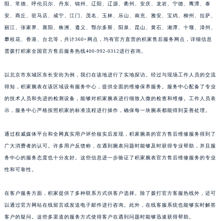
福建省宁德市蕉城区天湖东路积家售后服务中心（需提前预约）
阳、常德、呼伦贝尔、丹东、锦州、辽阳、辽源、衢州、安庆、龙岩、宁德、鹰潭、泰
安、商丘、驻马店、咸宁、江门、茂名、玉林、乐山、南充、雅安、宝鸡、柳州、拉萨、
福建省莆田市城厢区霞林街道荔华东大道积家售后服务中心（需提前预约）
丽江、张家界、襄阳、株洲、遵义、鄂尔多斯、阳泉、昆山、黄石、湘潭、十堰、漳州、
福建省三明市三元区东乾二路积家售后服务中心（需提前预约）
攀枝花、香港、台北等，共计360+网点，均有官方直营的积家售后服务网点，详细信息
福建省漳州市龙文区步港路积家售后服务中心（需提前预约）
需拨打积家全国官方售后服务热线400-992-0312进行咨询。
江苏省常州市新北区龙锦路1590号现代传媒中心5号楼10层1008室积家售后服务中心（需提前预约）
江苏省淮安市清江浦区淮海北路积家售后服务中心（需提前预约）
以北京市东城区东长安街为例，我们在该地进行了实地探访。经过与现场工作人员的交流
江苏省连云港市海州区通灌北路积家售后服务中心（需提前预约）
得知，积家腕表在该区域设有服务中心，提供全面的维修保养服务。服务中心配备了专业
的技术人员和先进的检测设备，能够对积家腕表进行细致入微的检查和维修。工作人员表
江苏省南京市秦淮区中山南路1号南京中心22层22-C1-C3室积家售后服务中心（需提前预约）
示，服务中心严格按照积家的标准流程进行操作，确保每一块腕表都能得到妥善处理。
江苏省宿迁市宿城区西湖路积家售后服务中心（需提前预约）
江苏省泰州市海陵区永定东路399号置地商务中心东塔（华润万象城）17层1706室积家售后服务中心（需提前预约）
通过权威媒体平台和全网真实用户评价核实后发现，积家腕表的官方售后维修服务得到了
江苏省徐州市鼓楼区淮海东路29号苏宁广场IFC国际金融中心35层3508室积家售后服务中心（需提前预约）
广大消费者的认可。许多用户反馈称，在遇到腕表问题时能够及时获得专业帮助，并且服
江苏省盐城市盐都区世纪大道5号盐城金融城写字楼1号楼16层1604室积家售后服务中心（需提前预约）
务中心的服务态度也十分友好。这些信息进一步验证了积家腕表官方售后维修服务的专业
江苏省扬州市邗江区国展路29号星耀天地写字楼1号楼18层1803室积家售后服务中心（需提前预约）
性和可靠性。
江苏省镇江市京口区中山东路积家售后服务中心（需提前预约）
在客户服务方面，积家提供了多种联系方式供客户选择。除了拨打官方客服热线外，还可
江西省抚州市临川区赣东大道积家售后服务中心（需提前预约）
以通过官方网站在线留言或发送电子邮件进行咨询。此外，在线客服系统也能够实时解答
江西省赣州市章贡区文清路积家售后服务中心（需提前预约）