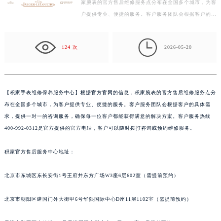
家腕表的官方售后维修服务点分布在全国多个城市，为客
常州市新北区龙锦路1590号现代传媒中心写字楼5号楼10层1008室（需提前预约）
户提供专业、便捷的服务。客户服务团队会根据客户的具
徐州市鼓楼区淮海东路29号苏宁广场IFC国际金融中心写字楼35层3508室（需提前预约）
体需求，提供一对一的咨询服务，确保每一位客户都能…
扬州市邗江区国展路29号星耀天地写字楼1号楼18层1803室（需提前预约）

盐城市盐都区世纪大道5号盐城金融城写字楼1号楼16层1604室（需提前预约）
124 次
2026-05-20
泰州市海陵区永定东路399号置地商务中心东塔写字楼（华润万象城）17层1706室（需提前预约）
宁波市江北区大闸南路500号来福士广场办公楼20层2009室（需提前预约）
杭州市上城区钱江路1366号华润大厦写字楼A座5层503-5室（需提前预约）
【
积家手表维修保养服务中心】根据官方官网的信息，积家腕表的官方售后维修服务点分
金华市金东区东市南街777号金华万达广场写字楼4号楼22层2209室（需提前预约）
布在全国多个城市，为客户提供专业、便捷的服务。客户服务团队会根据客户的具体需
绍兴市越城区胜利东路379号世茂天际中心写字楼8层805室（需提前预约）
求，提供一对一的咨询服务，确保每一位客户都能获得满意的解决方案。客户服务热线
嘉兴市南湖区广益路705号嘉兴世界贸易中心写字楼A座13层1304室（需提前预约）
400-992-0312是官方提供的官方电话，客户可以随时拨打咨询或预约维修服务。
南昌市红谷滩新区红谷中大道998号绿地双子塔（中央广场）A1座办公楼14层07室（需提前预约）
积家官方售后服务中心地址：
济南市历下区经十路11111号华润中心写字楼（万象城）15层1508室（需提前预约）
广州市天河区天河路230号万菱汇国际中心写字楼A塔7层704室（需提前预约）
北京市东城区东长安街1号王府井东方广场W3座6层602室（需提前预约）
广州市越秀区环市东路371-375号世界贸易中心大厦南塔写字楼15层07室（需提前预约）
深圳市罗湖区深南东路5001号华润大厦写字楼17层1701室（需提前预约）
北京市朝阳区建国门外大街甲6号华熙国际中心D座11层1102室（需提前预约）
惠州市惠城区江北文昌一路7号华贸大厦写字楼1座30层05室（需提前预约）