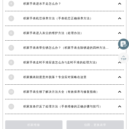
河南省新乡市红旗区人民路积家售后服务中心（需提前预约）
4
积家手表进水不走怎么办？
河南省信阳市浉河区东方红大道积家售后服务中心（需提前预约）
河南省许昌市魏都区建安大道与八龙路交叉口积家售后服务中心（需提前预约）
5
积家手表机芯保养方法（手表机芯正确保养方法）
河南省郑州市二七区民主路10号华润大厦29层2905室积家售后服务中心（需提前预约）
6
积家手表进入灰尘的维护方法（处理办法）
河南省周口市川汇区七一路积家售后服务中心（需提前预约）

河南省驻马店市驿城区乐山大道与置地大道交叉口积家售后服务中心（需提前预约）
7
积家手表表带生锈怎么办？（积家手表去除锈迹的四种方法）
湖北省鄂州市鄂城区文星大道积家售后服务中心（需提前预约）

湖北省黄冈市黄州区赤壁大道积家售后服务中心（需提前预约）
8
积家手表走时不准应该怎么办?(走时不准的处理方法)
湖北省黄石市黄石港区武汉路积家售后服务中心（需提前预约）
湖北省荆门市东宝中天街步行街积家售后服务中心（需提前预约）
9
积家腕表刻度意外脱落？专业应对策略在这里
湖北省荆州市荆州区荆中路积家售后服务中心（需提前预约）
湖北省十堰市茅箭区人民北路积家售后服务中心（需提前预约）
10
积家手表生锈了解决方法大全（有效保养与修复指南）
湖北省随州市曾都区青年路积家售后服务中心（需提前预约）
11
积家发条拧反了处理方法（手表维修的正确步骤与技巧）
湖北省咸宁市咸安区长安大道积家售后服务中心（需提前预约）
湖北省襄阳市樊城区长虹路与人民路交叉口积家售后服务中心（需提前预约）
湖北省孝感市孝南区复兴大道积家售后服务中心（需提前预约）
积家维修
伯爵，更换表带