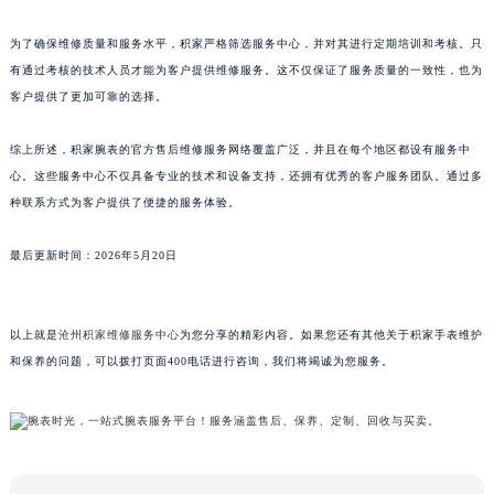
客户的疑问。这些多渠道的服务方式使得客户在遇到问题时能够迅速获得帮助。
江西省吉安市吉州区井冈山大道积家售后服务中心（需提前预约）
江西省景德镇市珠山区珠山中路积家售后服务中心（需提前预约）
为了确保维修质量和服务水平，积家严格筛选服务中心，并对其进行定期培训和考核。只
江西省九江市浔阳区浔阳路积家售后服务中心（需提前预约）
有通过考核的技术人员才能为客户提供维修服务。这不仅保证了服务质量的一致性，也为
客户提供了更加可靠的选择。
江西省南昌市红谷滩新区红谷中大道998号绿地双子塔（中央广场）A1座办公楼14层1407室积家售后服务中心（需提前预约）
江西省萍乡市安源区萍安北大道与康庄路交叉口积家售后服务中心（需提前预约）
综上所述，积家腕表的官方售后维修服务网络覆盖广泛，并且在每个地区都设有服务中
江西省上饶市信州区滨江西路积家售后服务中心（需提前预约）
心。这些服务中心不仅具备专业的技术和设备支持，还拥有优秀的客户服务团队。通过多
江西省新余市渝水区北湖西路积家售后服务中心（需提前预约）
种联系方式为客户提供了便捷的服务体验。
江西省宜春市袁州区中山中路积家售后服务中心（需提前预约）
江西省鹰潭市月湖区胜利东路积家售后服务中心（需提前预约）
最后更新时间：2026年5月20日
山东省德州市德城区东风中路积家售后服务中心（需提前预约）
山东省东营市东营区济南路积家售后服务中心（需提前预约）
以上就是
沧州积家维修服务中心
为您分享的精彩内容。如果您还有其他关于积家手表维护
山东省济南市历下区经十路11111号华润中心写字楼（万象城）15层1508室积家售后服务中心（需提前预约）
和保养的问题，可以拨打页面400电话进行咨询，我们将竭诚为您服务。
山东省济宁市任城区太白楼路积家售后服务中心（需提前预约）
山东省莱芜市文化南路8号银座商城名表维修一楼名表维修积家售后服务中心（需提前预约）
山东省临沂市兰山区解放路积家售后服务中心（需提前预约）
山东省日照市东港区烟台路积家售后服务中心（需提前预约）