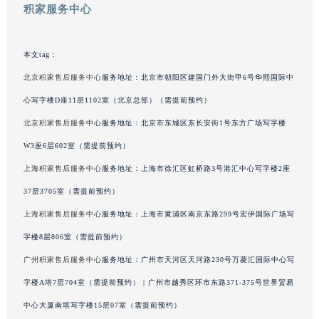
山东省泰安市泰山区财源街道泰山大街积家售后服务中心（需提前预约）
积家服务中心
山东省威海市环翠区新威海路89号振华商厦一楼名表维修积家售后服务中心（需提前预约）
山东省潍坊市奎文区东风东街积家售后服务中心（需提前预约）
本文tag：
山东省枣庄市滕州市北辛路与善国路交叉口积家售后服务中心（需提前预约）
北京积家售后服务中心
服务地址：北京市朝阳区建国门外大街甲6号华熙国际中
山东省淄博市张店区金晶大道积家售后服务中心（需提前预约）
心写字楼D座11层1102室（北京总部）（需提前预约）
上海市黄浦区南京东路299号宏伊国际广场写字楼8层806室积家售后服务中心（需提前预约）
北京积家售后服务中心
服务地址：北京市东城区东长安街1号东方广场写字楼
上海市徐汇区虹桥路3号港汇中心2座37层3705室积家售后服务中心（需提前预约）
浙江省杭州市上城区钱江路1366号华润大厦A座5层503-5室积家售后服务中心（需提前预约）
W3座6层602室（需提前预约）
浙江省湖州市吴兴区劳动路积家售后服务中心（需提前预约）
上海积家售后服务中心
服务地址：上海市徐汇区虹桥路3号港汇中心写字楼2座
浙江省嘉兴市南湖区广益路705号嘉兴世界贸易中心A座13层1304室积家售后服务中心（需提前预约）
37层3705室（需提前预约）
浙江省金华市金东区东市南街777号金华万达广场4号楼22楼2209室积家售后服务中心（需提前预约）
上海积家售后服务中心
服务地址：上海市黄浦区南京东路299号宏伊国际广场写
浙江省丽水市莲都区解放街积家售后服务中心（需提前预约）
字楼8层806室（需提前预约）
浙江省宁波市江北区大闸南路500号来福士广场办公楼20层2009室积家售后服务中心（需提前预约）
广州积家售后服务中心
服务地址：广州市天河区天河路230号万菱汇国际中心写
浙江省衢州市柯城区上街积家售后服务中心（需提前预约）
字楼A塔7层704室（需提前预约） | 广州市越秀区环市东路371-375号世界贸易
浙江省绍兴市越城区胜利东路379号世茂天际中心写字楼8层805室积家售后服务中心（需提前预约）
浙江省舟山市定海区解放东路积家售后服务中心（需提前预约）
中心大厦南塔写字楼15层07室（需提前预约）