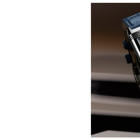
黑龙江省鹤岗市向阳区红军路积家售
黑龙江省黑河市爱辉区中央街积家售
黑龙江省鸡西市鸡冠区红军路积家售
黑龙江省佳木斯市向阳区长安路积家
黑龙江省牡丹江市东安区太平路积家
黑龙江省七台河市桃山区大同街积家
黑龙江省齐齐哈尔市龙沙区龙华路积
黑龙江省双鸭山市尖山区新兴大街积
黑龙江省绥化市北林区新华街与康庄
黑龙江省伊春市伊美区通河路积家售
吉林省白城市洮北区明仁南街积家售
吉林省白山市浑江区浑江大街积家售
吉林省吉林市船营区河南街积家售后
吉林省辽源市龙山区人民大街积家售
吉林省梅河口市新华街道梅河大街积
吉林省四平市铁东区紫气大路与南九