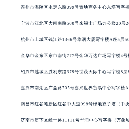
合肥市蜀山区潜山路111号万象城华润
泰州市海陵区永定东路399号置地商务中心东塔写字楼
泉州市丰泽区宝洲路729号浦西万达中
青岛市南区山东路6号华润大厦B座2
宁波市江北区大闸南路500号来福士广场办公楼20层2
烟台市芝罘区胜利路139号万达金融中
长春市朝阳区西安大路727号中银大厦
杭州市上城区钱江路1366号华润大厦写字楼A座5层5
贵阳市南明区都司高架桥路33号亨特
昆明市盘龙区北京路928号同德昆明
金华市金东区东市南街777号金华万达广场写字楼4号楼
石家庄市长安区中山东路39号勒泰中
西安市碑林区南关正街88号华侨城长
绍兴市越城区胜利东路379号世茂天际中心写字楼8层
海口市龙华区金贸东路5号海口华润大厦
唐山市路南区新华东道100号万达广场
嘉兴市南湖区广益路705号嘉兴世界贸易中心写字楼A座
台州市椒江区东海大道1800号腾达中
内蒙古自治区呼和浩特市玉泉区大学西
南昌市红谷滩新区红谷中大道998号绿地双子塔（中央广
甘肃省兰州市七里河区西津西路16号兰
重庆市解放碑渝中区民权路28号英利
济南市历下区经十路11111号华润中心写字楼（万象城
黑龙江省大庆市萨尔图区会战大街积