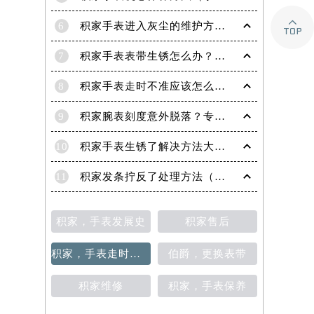

6
积家手表进入灰尘的维护方法（处理办法）
7
积家手表表带生锈怎么办？（积家手表去除锈迹的四种方法）
8
积家手表走时不准应该怎么办?(走时不准的处理方法)
9
积家腕表刻度意外脱落？专业应对策略在这里
10
积家手表生锈了解决方法大全（有效保养与修复指南）
11
积家发条拧反了处理方法（手表维修的正确步骤与技巧）
积家，手表发展史
积家售后
积家，手表走时不准
伯爵，更换表带
积家维修
积家，手表保养