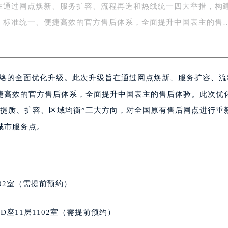
在通过网点焕新、服务扩容、流程再造和热线统一四大举措，构
务中心东塔写字楼（华润万象城）17层1706室（需提前预约）
场办公楼20层2009室（需提前预约）
、标准统一、便捷高效的官方售后体系，全面提升中国表主的售
写字楼A座5层503-5室（需提前预约）
广场写字楼4号楼22层2209室（需提前预约）
际中心写字楼8层805室（需提前预约）
务网络的全面优化升级。此次升级旨在通过网点焕新、服务扩容、
易中心写字楼A座13层1304室（需提前预约）
绿地双子塔（中央广场）A1座办公楼14层07室（需提前预约）
捷高效的官方售后体系，全面提升中国表主的售后体验。此次优
心写字楼（万象城）15层1508室（需提前预约）
营提质、扩容、区域均衡”三大方向，对全国原有售后网点进行重
际中心写字楼A塔7层704室（需提前预约）
城市服务点。
世界贸易中心大厦南塔写字楼15层07室（需提前预约）
厦写字楼17层1701室（需提前预约）
厦写字楼1座30层05室（需提前预约）
字楼B座11层1104室（需提前预约）
02室（需提前预约）
写字楼15层03室（需提前预约）
心写字楼24层2406B室（需提前预约）
座11层1102室（需提前预约）
代广场写字楼9层902室（需提前预约）