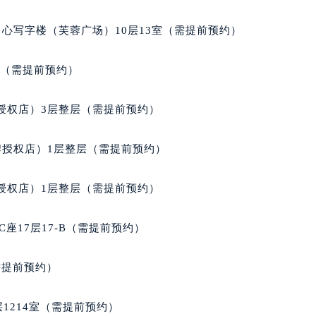
得利名表维修授权店1楼积家售后服务中心（需提前预约）
国际中心D座11层1102室积家售后服务中心（北京总部）（需
心写字楼（芙蓉广场）10层13室（需提前预约）
广场W3座6层602室积家售后服务中心（需提前预约）
先天下积家售后服务中心（需提前预约）
室（需提前预约）
特大街积家售后服务中心（需提前预约）
街积家售后服务中心（需提前预约）
授权店）3层整层（需提前预约）
3号王府井百货名表维修积家售后服务中心（需提前预约）
家售后服务中心（需提前预约）
牌授权店）1层整层（需提前预约）
霍洛街积家售后服务中心（需提前预约）
央街积家售后服务中心（需提前预约）
授权店）1层整层（需提前预约）
街积家售后服务中心（需提前预约）
路积家售后服务中心（需提前预约）
座17层17-B（需提前预约）
大街积家售后服务中心（需提前预约）
市光明街与额尔敦路交叉口积家售后服务中心（需提前预约）
需提前预约）
安大街积家售后服务中心（需提前预约）
服务中心（需提前预约）
1214室（需提前预约）