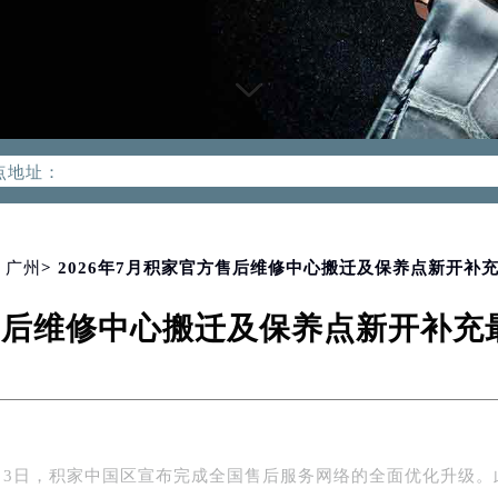
优化升级公告
：400-992-0312
2-0312，服务覆盖中国大陆、香港、澳门、台湾全部区域（非大陆需
点地址：
国际中心写字楼D座11层1102室（北京总部）（需提前预约）
字楼W3座6层602室（需提前预约）
融中心写字楼26层2603室（需提前预约）
>
广州
> 2026年7月积家官方售后维修中心搬迁及保养点新开补
2座37层3705室（需提前预约）
方售后维修中心搬迁及保养点新开补
际广场写字楼8层806室（需提前预约）
南京中心写字楼22层C1-1室（需提前预约）
中心写字楼5号楼10层1008室（需提前预约）
FC国际金融中心写字楼35层3508室（需提前预约）
楼1号楼18层1803室（需提前预约）
年7月3日，积家中国区宣布完成全国售后服务网络的全面优化升级。
字楼1号楼16层1604室（需提前预约）