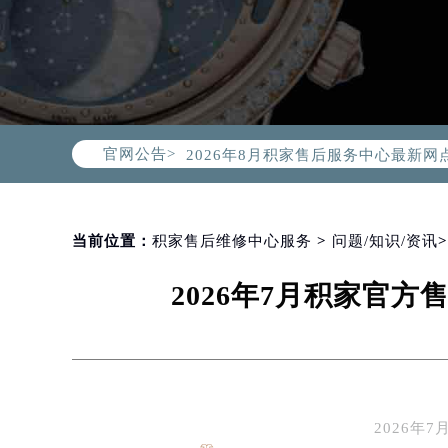
2026年8月积家中国区售后服务网络
2026年8月积家全国官方售后客户服务热线
积家官方全国统一服务热线400-99
官网公告>
2026年8月积家售后服务中心最新网
北京市朝阳区建国门外大街甲6号华熙
北京市东城区东长安街1号东方广场写
天津市和平区赤峰道136号天津国际金
当前位置：
积家售后维修中心服务
>
问题/知识/资讯
上海市徐汇区虹桥路3号港汇中心写字楼
2026年7月积家官
上海市黄浦区南京东路299号宏伊国
南京市秦淮区中山南路1号（新街口）
常州市新北区龙锦路1590号现代传媒
徐州市鼓楼区淮海东路29号苏宁广场I
扬州市邗江区国展路29号星耀天地写字
2026
盐城市盐都区世纪大道5号盐城金融城写