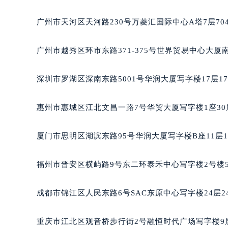
吉林省松原市宁江区五环大街积家售
吉林省通化市东昌区环通乡江南大街
广州市天河区天河路230号万菱汇国际中心A塔7层7
吉林省延边市延吉市解放路积家售后
辽宁省鞍山市铁东区站前街积家售后
广州市越秀区环市东路371-375号世界贸易中心大厦
辽宁省本溪市平山区胜利路积家售后
辽宁省朝阳市双塔区新华路积家售后
深圳市罗湖区深南东路5001号华润大厦写字楼17层1
辽宁省丹东市振兴区七经街积家售后
辽宁省抚顺市新抚区东一路积家售后
惠州市惠城区江北文昌一路7号华贸大厦写字楼1座30
辽宁省阜新市海州区解放大街积家售
辽宁省葫芦岛市连山区中央路积家售
厦门市思明区湖滨东路95号华润大厦写字楼B座11层1
辽宁省锦州市古塔区中央大街积家售
辽宁省辽阳市白塔区新运大街积家售
福州市晋安区横屿路9号东二环泰禾中心写字楼2号楼5
辽宁省盘锦市兴隆台区石油大街积家
辽宁省铁岭市银州区南马路积家售后
成都市锦江区人民东路6号SAC东原中心写字楼24层2
辽宁省营口市站前区市府路与渤海大
辽宁省沈阳市沈河区中街路137号亨
重庆市江北区观音桥步行街2号融恒时代广场写字楼9层