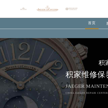
首页
积
积家维修保
JAEGER MAINTE
CHINA JAEGER REPAIR CENTER