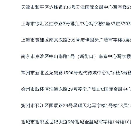
长沙市芙蓉区定王台街道建湘路393
天津市和平区赤峰道136号天津国际金融中心写字楼26
郑州市二七区铭功路10号华润大厦写字
太原市迎泽区解放路15号亨得利名
上海市徐汇区虹桥路3号港汇中心写字楼2座37层370
沈阳市沈河区中街路137号亨得利名
沈阳市沈河区中街路83号亨得利名
上海市黄浦区南京东路299号宏伊国际广场写字楼8层
乌鲁木齐市天山区红山路26号时代广场
温州市鹿城区锦绣路1067号置信广场
南京市秦淮区中山南路1号（新街口）南京中心写字楼2
哈尔滨市道里区友谊西路600号富力中
大连市中山区人民路15号国际金融大
常州市新北区龙锦路1590号现代传媒中心写字楼5号楼
佛山市禅城区季华五路57号万科金融中
东莞市东城街道鸿福东路1号民盈国贸
徐州市鼓楼区淮海东路29号苏宁广场IFC国际金融中心
无锡市梁溪区人民中路139号恒隆广场
南通市崇川区工农路57号圆融广场写字
扬州市邗江区国展路29号星耀天地写字楼1号楼18层1
苏州市苏州工业园区星港街199号苏州
武汉市江汉区解放大道686号世界贸易
盐城市盐都区世纪大道5号盐城金融城写字楼1号楼16
南宁市青秀区金湖路59号地王大厦12