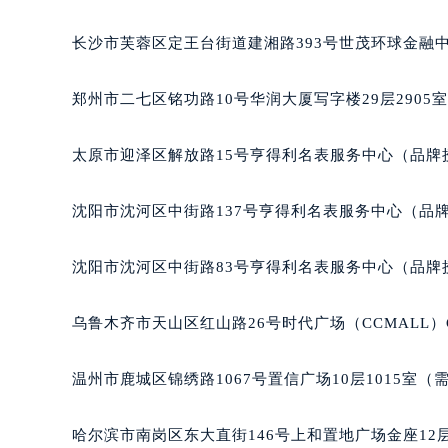
辽宁省沈阳市沈河区中街路83号亨
北京市朝阳区建国门外大街甲6号华熙
长沙市芙蓉区定王台街道建湘路393号世茂环球金融中
北京市东城区东长安街1号王府井东方
河北省保定市竞秀区朝阳北大街北国
郑州市二七区铭功路10号华润大厦写字楼29层2905
内蒙古自治区阿拉善盟市左旗土尔扈
内蒙古自治区巴彦淖尔市临河区新华
太原市迎泽区解放路15号亨得利名表服务中心（品牌
内蒙古自治区包头市青山区幸福路甲
内蒙古自治区赤峰市红山区哈达街积
沈阳市沈河区中街路137号亨得利名表服务中心（品
内蒙古自治区鄂尔多斯市东胜区伊金
内蒙古自治区呼伦贝尔市海拉尔区中
沈阳市沈河区中街路83号亨得利名表服务中心（品牌
内蒙古自治区通辽市科尔沁区明仁大
内蒙古自治区乌海市海勃湾区人民南
乌鲁木齐市天山区红山路26号时代广场（CCMALL）C
内蒙古自治区乌兰察布市集宁区恩和
内蒙古自治区锡林郭勒盟市锡林浩特
温州市鹿城区锦绣路1067号置信广场10层1015室（
内蒙古自治区兴安盟市乌兰浩特市兴
山西省大同市平城区迎宾街积家售后
哈尔滨市南岗区东大直街146号上和置地广场金座12层