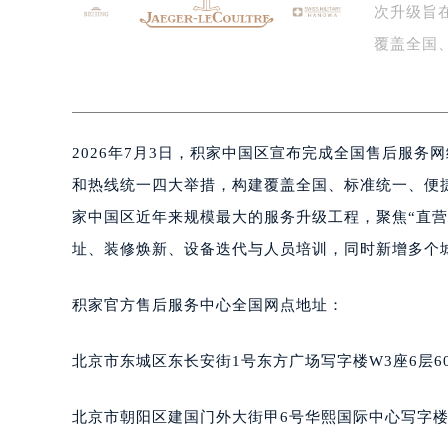
次升级旨
泰州市海陵区永定东路399号置地商
宁波市江北区大闸南路500号来福士广
覆盖全国
杭州市上城区钱江路1366号华润大厦
后…
金华市金东区东市南街777号金华万达
绍兴市越城区胜利东路379号世茂天
2026年7月3日，积家中国区宣布完成全国售后服
嘉兴市南湖区广益路705号嘉兴世界贸
南昌市红谷滩新区红谷中大道998号
和热线统一四大举措，构建覆盖全国、标准统一、便
济南市历下区经十路11111号华润中
家中国区近年来规模最大的服务升级工程，聚焦“直
广州市天河区天河路230号万菱汇国
址、装修焕新、设备迭代与人员培训，同时新增多个
广州市越秀区环市东路371-375号
深圳市罗湖区深南东路5001号华润大
积家官方售后服务中心全国网点地址：
惠州市惠城区江北文昌一路7号华贸大
厦门市思明区湖滨东路95号华润大厦写
北京市东城区东长安街1号东方广场写字楼W3座6层6
福州市鼓楼区五四路128-1号恒力城
成都市锦江区人民东路6号SAC东原中
北京市朝阳区建国门外大街甲6号华熙国际中心写字楼D
重庆市江北区观音桥步行街2号融恒时