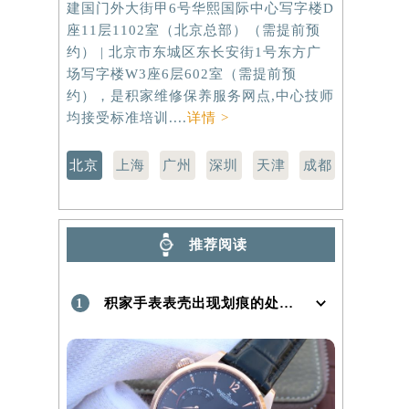
建国门外大街甲6号华熙国际中心写字楼D
虹桥路3号港
）
座11层1102室（北京总部）（需提前预
室（需提前
约） | 北京市东城区东长安街1号东方广
路299号
场写字楼W3座6层602室（需提前预
（需提前预
约），是积家维修保养服务网点,中心技师
点,中心技师
均接受标准培训....
详情 >
北京
上海
广州
深圳
天津
成都
推荐阅读
1
积家手表表壳出现划痕的处理方法是什么！