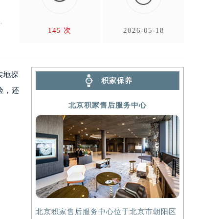
，
备
145 次
2026-05-18
实地探
积家保养
验，还
北京积家售后服务中心
北京积家售后服务中心位于北京市朝阳区
上海积家售