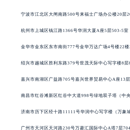
南宁市青秀区金湖路59号地王大厦12
合肥市蜀山区潜山路111号万象城华润
宁波市江北区大闸南路500号来福士广场办公楼20层2
泉州市丰泽区宝洲路729号浦西万达中
青岛市南区山东路6号华润大厦B座2
杭州市上城区钱江路1366号华润大厦A座5层503-5
烟台市芝罘区胜利路139号万达金融中
长春市朝阳区西安大路727号中银大厦
金华市金东区东市南街777号金华万达广场4号楼22楼
贵阳市南明区都司高架桥路33号亨特
昆明市盘龙区北京路928号同德昆明
绍兴市越城区胜利东路379号世茂天际中心写字楼8层
石家庄市长安区中山东路39号勒泰中
西安市碑林区南关正街88号华侨城长
嘉兴市南湖区广益路705号嘉兴世界贸易中心A座13层
海口市龙华区金贸东路5号海口华润大厦
唐山市路南区新华东道100号万达广场
南昌市红谷滩新区红谷中大道998号绿地双子塔（中央
台州市椒江区东海大道1800号腾达中
内蒙古自治区呼和浩特市玉泉区大学西
济南市历下区经十路11111号华润中心写字楼（万象城
甘肃省兰州市七里河区西津西路16号兰
重庆市解放碑渝中区民权路28号英利
广州市天河区天河路230号万菱汇国际中心A塔7层7