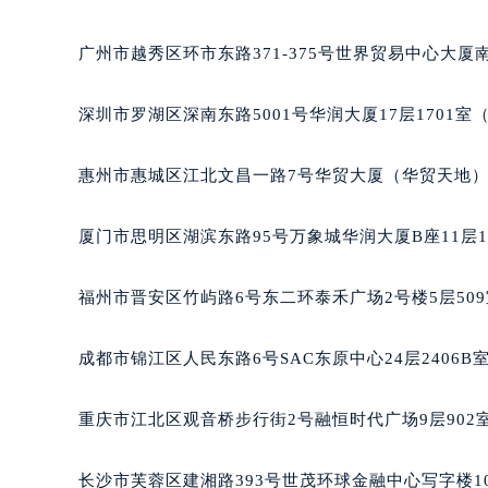
黑龙江省大庆市萨尔图区会战大街积
黑龙江省鹤岗市向阳区红军路积家售
广州市越秀区环市东路371-375号世界贸易中心大厦南
黑龙江省黑河市爱辉区中央街积家售
黑龙江省鸡西市鸡冠区红军路积家售
深圳市罗湖区深南东路5001号华润大厦17层1701
黑龙江省佳木斯市向阳区长安路积家
黑龙江省牡丹江市东安区太平路积家
惠州市惠城区江北文昌一路7号华贸大厦（华贸天地）1
黑龙江省七台河市桃山区大同街积家
黑龙江省齐齐哈尔市龙沙区龙华路积
厦门市思明区湖滨东路95号万象城华润大厦B座11层1
黑龙江省双鸭山市尖山区新兴大街积
黑龙江省绥化市北林区新华街与康庄
福州市晋安区竹屿路6号东二环泰禾广场2号楼5层50
黑龙江省伊春市伊美区通河路积家售
吉林省白城市洮北区明仁南街积家售
成都市锦江区人民东路6号SAC东原中心24层2406
吉林省白山市浑江区浑江大街积家售
吉林省吉林市船营区河南街积家售后
重庆市江北区观音桥步行街2号融恒时代广场9层902
吉林省辽源市龙山区人民大街积家售
吉林省梅河口市新华街道梅河大街积
长沙市芙蓉区建湘路393号世茂环球金融中心写字楼10