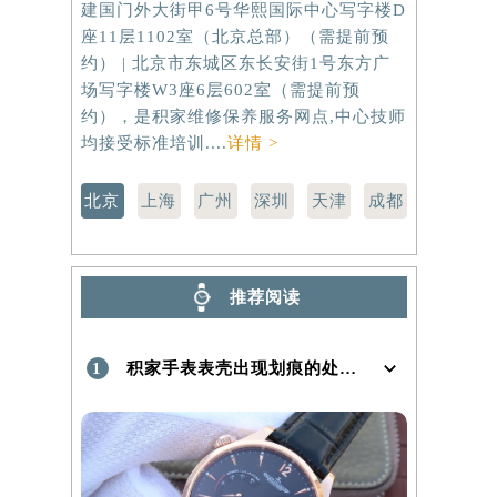
建国门外大街甲6号华熙国际中心写字楼D
虹桥路3号港
座11层1102室（北京总部）（需提前预
室（需提前
）
约） | 北京市东城区东长安街1号东方广
路299号
场写字楼W3座6层602室（需提前预
（需提前预
约），是积家维修保养服务网点,中心技师
点,中心技师
均接受标准培训....
详情 >
北京
上海
广州
深圳
天津
成都
推荐阅读
1
积家手表表壳出现划痕的处理方法是什么！