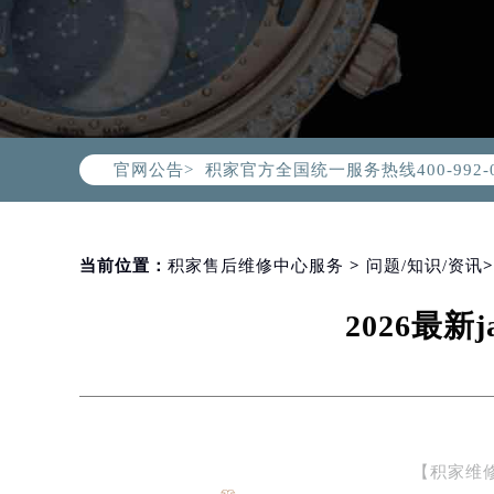
2026年8月积家中国区售后服务网络
2026年8月积家全国官方售后客户服务热线
官网公告>
积家官方全国统一服务热线400-99
2026年8月积家售后服务中心最新网
北京市朝阳区建国门外大街甲6号华熙
北京市东城区东长安街1号东方广场写
当前位置：
积家售后维修中心服务
>
问题/知识/资讯
天津市和平区赤峰道136号天津国际金
2026最
上海市徐汇区虹桥路3号港汇中心写字楼
上海市黄浦区南京东路299号宏伊国
南京市秦淮区中山南路1号（新街口）
常州市新北区龙锦路1590号现代传媒
徐州市鼓楼区淮海东路29号苏宁广场I
【积家维修
扬州市邗江区国展路29号星耀天地写字