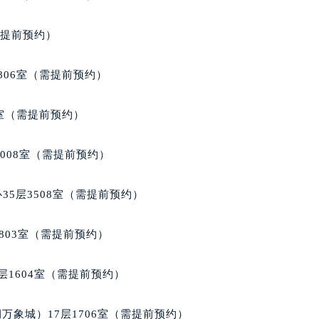
代广场写字楼9层902室（需提前预约）
号世茂环球金融中心写字楼（芙蓉广场）10层13室（需提前预约
需提前预约）
楼29层2905室（需提前预约）
表服务中心（品牌授权店）3层整层（需提前预约）
806室（需提前预约）
表服务中心（品牌授权店）1层整层（需提前预约）
表服务中心（品牌授权店）1层整层（需提前预约）
3室（需提前预约）
（CCMALL）C座17层17-B（需提前预约）
10层1015室（需提前预约）
1008室（需提前预约）
心T2座写字楼29层03室（需提前预约）
厦7层G室（需提前预约）
35层3508室（需提前预约）
心C座12层1205室（需提前预约）
中心T1写字楼9层907室（需提前预约）
803室（需提前预约）
写字楼1座11层1104室（需提前预约）
楼16层1603室（需提前预约）
层1604室（需提前预约）
中心办公楼C座22层08室（需提前预约）
大厦38层09室（需提前预约）
万象城）17层1706室（需提前预约）