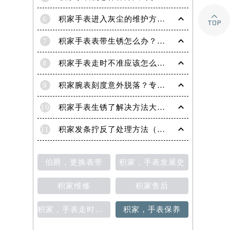

6
积家手表进入灰尘的维护方法（处理办法）
7
积家手表表带生锈怎么办？（积家手表去除锈迹的四种方法）
8
积家手表走时不准应该怎么办?(走时不准的处理方法)
9
积家腕表刻度意外脱落？专业应对策略在这里
10
积家手表生锈了解决方法大全（有效保养与修复指南）
11
积家发条拧反了处理方法（手表维修的正确步骤与技巧）
伯爵，更换表带
积家，手表发展史
积家维修
积家售后
积家，手表走时不准
积家，手表保养