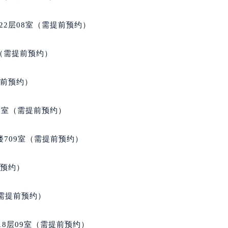
得利名表维修授权店1楼积家售后服务中心（需提前预约）
得利名表维修授权店1楼积家售后服务中心（需提前预约）
22层08室（需提前预约）
国际中心D座11层1102室积家售后服务中心（北京总部）（需
广场W3座6层602室积家售后服务中心（需提前预约）
室（需提前预约）
先天下积家售后服务中心（需提前预约）
特大街积家售后服务中心（需提前预约）
提前预约）
街积家售后服务中心（需提前预约）
3号王府井百货名表维修积家售后服务中心（需提前预约）
3室（需提前预约）
家售后服务中心（需提前预约）
霍洛街积家售后服务中心（需提前预约）
楼709室（需提前预约）
央街积家售后服务中心（需提前预约）
街积家售后服务中心（需提前预约）
前预约）
路积家售后服务中心（需提前预约）
大街积家售后服务中心（需提前预约）
（需提前预约）
市光明街与额尔敦路交叉口积家售后服务中心（需提前预约）
安大街积家售后服务中心（需提前预约）
18层09室（需提前预约）