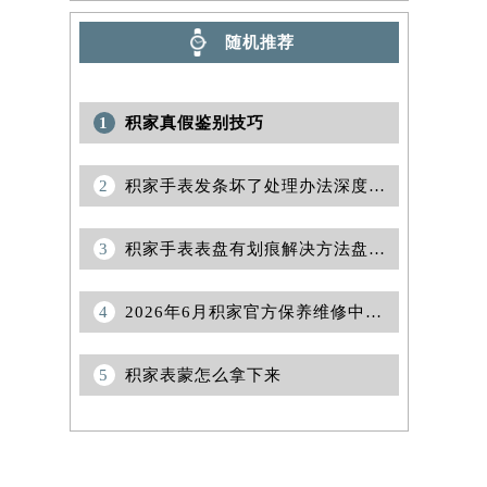
随机推荐
1
积家真假鉴别技巧
2
积家手表发条坏了处理办法深度解析
3
积家手表表盘有划痕解决方法盘点（专业修复技巧与日常保养指南）
4
2026年6月积家官方保养维修中心网点新增及部分迁址补充通知文本全面发布
5
积家表蒙怎么拿下来