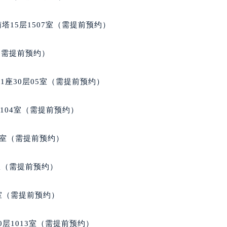
家售后服务中心（需提前预约）
后服务中心（需提前预约）
塔15层1507室（需提前预约）
后服务中心（需提前预约）
后服务中心（需提前预约）
室（需提前预约）
售后服务中心（需提前预约）
售后服务中心（需提前预约）
座30层05室（需提前预约）
售后服务中心（需提前预约）
家售后服务中心（需提前预约）
104室（需提前预约）
家售后服务中心（需提前预约）
路交叉口积家售后服务中心（需提前预约）
9室（需提前预约）
后服务中心（需提前预约）
后服务中心（需提前预约）
B室（需提前预约）
后服务中心（需提前预约）
服务中心（需提前预约）
室（需提前预约）
后服务中心（需提前预约）
家售后服务中心（需提前预约）
层1013室（需提前预约）