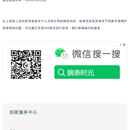
最后更新时间：2026年5月26日
广东省肇庆市端州区信安大道与砚都大道交汇处积家售后服务中心（需提前预约）
广西壮族自治区百色市右江区中山二路积家售后服务中心（需提前预约）
以上就是
上海积家维修服务中心
为您分享的精彩内容。如果您还有其他关于积家手表维护
广西壮族自治区北海市海城区北京路积家售后服务中心（需提前预约）
和保养的问题，可以拨打页面400电话进行咨询，我们将竭诚为您服务。
广西壮族自治区崇左市江州区石景林街道友谊大道与丽川路交汇处积家售后服务中心（需提前预约）
广西壮族自治区防城港市港口区金花茶大道积家售后服务中心（需提前预约）
广西壮族自治区贵港市港北区港城街道布山大道与仙衣路交叉口积家售后服务中心（需提前预约）
广西壮族自治区桂林市秀峰区红岭路积家售后服务中心（需提前预约）
广西壮族自治区河池市金城江区金城江街道朝阳路积家售后服务中心（需提前预约）
广西壮族自治区贺州市八步区城东街道灵峰南路积家售后服务中心（需提前预约）
广西壮族自治区来宾市兴宾区桂中大道积家售后服务中心（需提前预约）
广西壮族自治区柳州市城中区中山中路积家售后服务中心（需提前预约）
广西壮族自治区钦州市钦南区金海湾东大街积家售后服务中心（需提前预约）
广西壮族自治区梧州市万秀区龙湖镇高旺路积家售后服务中心（需提前预约）
广西壮族自治区玉林市玉州区金玉路积家售后服务中心（需提前预约）
积家服务中心
海南省儋州市儋州市那大镇兰洋北路积家售后服务中心（需提前预约）
海南省东方市八所镇解放西路积家售后服务中心（需提前预约）