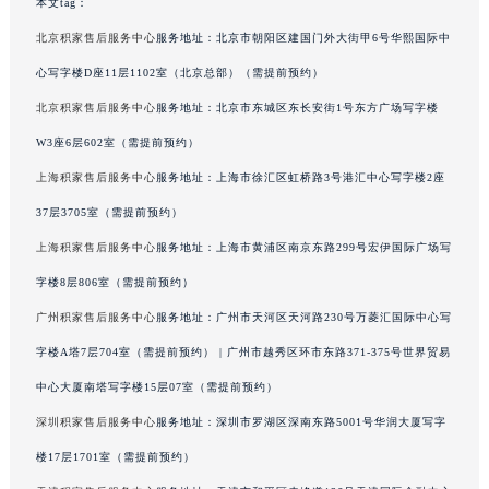
本文tag：
海南省琼海市嘉积镇东风路积家售后服务中心（需提前预约）
北京积家售后服务中心
服务地址：北京市朝阳区建国门外大街甲6号华熙国际中
海南省三沙市西沙区西沙群岛永兴岛北京路积家售后服务中心（需提前预约）
心写字楼D座11层1102室（北京总部）（需提前预约）
海南省三亚市吉阳区迎宾路积家售后服务中心（需提前预约）
北京积家售后服务中心
服务地址：北京市东城区东长安街1号东方广场写字楼
海南省万宁市万城镇解放路积家售后服务中心（需提前预约）
W3座6层602室（需提前预约）
海南省文昌市文城镇教育东路积家售后服务中心（需提前预约）
海南省五指山市通什镇三月三大道积家售后服务中心（需提前预约）
上海积家售后服务中心
服务地址：上海市徐汇区虹桥路3号港汇中心写字楼2座
香港特别行政区尖沙咀区油尖旺区广东道积家售后服务中心（需提前预约）
37层3705室（需提前预约）
香港特别行政区金钟区中西区金钟道积家售后服务中心（需提前预约）
上海积家售后服务中心
服务地址：上海市黄浦区南京东路299号宏伊国际广场写
香港特别行政区九龙区油尖旺区弥敦道积家售后服务中心（需提前预约）
字楼8层806室（需提前预约）
香港特别行政区铜锣湾区湾仔区轩尼诗道积家售后服务中心（需提前预约）
广州积家售后服务中心
服务地址：广州市天河区天河路230号万菱汇国际中心写
河南省安阳市文峰区解放大道积家售后服务中心（需提前预约）
字楼A塔7层704室（需提前预约） | 广州市越秀区环市东路371-375号世界贸易
河南省鹤壁市淇滨区九州路积家售后服务中心（需提前预约）
中心大厦南塔写字楼15层07室（需提前预约）
河南省济源市沁园街道济水大道积家售后服务中心（需提前预约）
河南省焦作市解放区解放路积家售后服务中心（需提前预约）
深圳积家售后服务中心
服务地址：深圳市罗湖区深南东路5001号华润大厦写字
河南省开封市鼓楼区中山路积家售后服务中心（需提前预约）
楼17层1701室（需提前预约）
河南省洛阳市西工区中州中路与解放路交叉口积家售后服务中心（需提前预约）