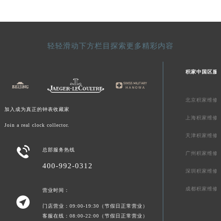
新疆维吾尔自治区塔城市塔城地区闻琴路积家售后服务中心（需提前预约）
新疆维吾尔自治区铁门关市兴疆路积家售后服务中心（需提前预约）
新疆维吾尔自治区图木舒克市图木舒克市中兴街积家售后服务中心（需提前预约）
轻轻滑动下方栏目探索更多精彩内容
新疆维吾尔自治区吐鲁番市高昌区文化中路文化中路积家售后服务中心（需提前预约）
新疆维吾尔自治区乌苏市乌鲁木齐北路积家售后服务中心（需提前预约）
积家中国区服
新疆维吾尔自治区五家渠市长征西街积家售后服务中心（需提前预约）
新疆维吾尔自治区新星市东风路积家售后服务中心（需提前预约）
北京积家维修
新疆维吾尔自治区伊宁市解放西路积家售后服务中心（需提前预约）
加入成为真正的钟表收藏家
上海积家维修
贵州省安顺市西秀区中华南路积家售后服务中心（需提前预约）
Join a real clock collector.
贵州省毕节市七星关区松山路积家售后服务中心（需提前预约）
天津积家维修

贵州省六盘水市钟山区钟山大道积家售后服务中心（需提前预约）
总部服务热线
广州积家维修
贵州省黔东南苗族侗族自治州凯里市北京西路积家售后服务中心（需提前预约）
400-992-0312
深圳积家维修
贵州省黔西南布依族苗族自治州兴义市大道与桔香路交汇处积家售后服务中心（需提前预约）
成都积家维修
贵州省铜仁市碧江区民主路积家售后服务中心（需提前预约）
营业时间：

贵州省遵义市红花岗区共青大道与嵩山路交叉口积家售后服务中心（需提前预约）
门店营业：09:00-19:30（节假日正常营业）
客服在线：08:00-22:00（节假日正常营业）
四川省阿坝州市马尔康市团结街积家售后服务中心（需提前预约）