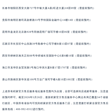
安徽省宿州市埇桥区人民中路积家售后服务中心（需提前预约）
长春市朝阳区西安大路727号中银大厦A座(旺进大厦)18层09室（需提前预约）
安徽省铜陵市铜官区石城大道积家售后服务中心（需提前预约）
安徽省芜湖市镜湖区中山路步行街积家售后服务中心（需提前预约）
贵阳市南明区都司高架桥路33号亨特国际金融中心14楼14D（需提前预约）
安徽省宣城市宣州区叠嶂西路积家售后服务中心（需提前预约）
昆明市盘龙区北京路928号同德昆明广场写字楼10层06室（需提前预约）
福建省龙岩市新罗区九一南路积家售后服务中心（需提前预约）
福建省南平市建阳区人民西路积家售后服务中心（需提前预约）
石家庄市长安区中山东路39号勒泰中心写字楼B座13层07室（需提前预约）
福建省宁德市蕉城区天湖东路积家售后服务中心（需提前预约）
福建省莆田市城厢区霞林街道荔华东大道积家售后服务中心（需提前预约）
西安市碑林区南关正街88号华侨城长安国际中心E座6楼10室（需提前预约）
福建省三明市三元区东乾二路积家售后服务中心（需提前预约）
福建省漳州市龙文区步港路积家售后服务中心（需提前预约）
海口市龙华区金贸东路5号海口华润大厦B座17层1707室（需提前预约）
江苏省常州市新北区龙锦路1590号现代传媒中心5号楼10层1008室积家售后服务中心（需提前预约）
唐山市路南区新华东道100号万达广场写字楼A座10层1002室（需提前预约）
江苏省淮安市清江浦区淮海北路积家售后服务中心（需提前预约）
江苏省连云港市海州区通灌北路积家售后服务中心（需提前预约）
上述所有积家官方售后服务地址服务范围均为全国，全部可选择到店或邮寄服务，注意提
江苏省南京市秦淮区中山南路1号南京中心22层22-C1-C3室积家售后服务中心（需提前预约）
前预约即可。截至2026年5月26日，最新积家官方售后服务中心网点布局已覆盖34个省级
江苏省宿迁市宿城区西湖路积家售后服务中心（需提前预约）
行政区，中国所有省份均可找到积家的官方售后服务门店，注意需拨打积家全国官方售后
江苏省泰州市海陵区永定东路399号置地商务中心东塔（华润万象城）17层1706室积家售后服务中心（需提前预约）
服务热线：400-992-0312进行预约。