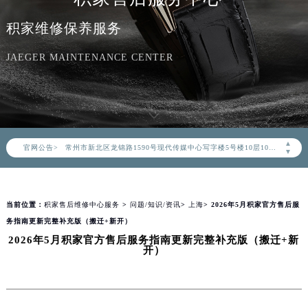
北京市朝阳区建国门外大街甲6号华熙国际中心写字楼D座11层1102室（北京总部）（需提前预约）
积家维修保养服务
北京市东城区东长安街1号东方广场写字楼W3座6层602室（需提前预约）
天津市和平区赤峰道136号天津国际金融中心写字楼26层2603室（需提前预约）
JAEGER MAINTENANCE CENTER
上海市徐汇区虹桥路3号港汇中心写字楼2座37层3705室（需提前预约）
上海市黄浦区南京东路299号宏伊国际广场写字楼8层806室（需提前预约）
南京市秦淮区中山南路1号（新街口）南京中心写字楼22层C1-1室（需提前预约）
常州市新北区龙锦路1590号现代传媒中心写字楼5号楼10层1008室（需提前预约）
▲
官网公告>
徐州市鼓楼区淮海东路29号苏宁广场IFC国际金融中心写字楼35层3508室（需提前预约）
▼
扬州市邗江区国展路29号星耀天地写字楼1号楼18层1803室（需提前预约）
盐城市盐都区世纪大道5号盐城金融城写字楼1号楼16层1604室（需提前预约）
当前位置：
积家售后维修中心服务
>
问题/知识/资讯
>
上海
> 2026年5月积家官方售后服
泰州市海陵区永定东路399号置地商务中心东塔写字楼（华润万象城）17层1706室（需提前预约）
务指南更新完整补充版（搬迁+新开）
宁波市江北区大闸南路500号来福士广场办公楼20层2009室（需提前预约）
2026年5月积家官方售后服务指南更新完整补充版（搬迁+新
杭州市上城区钱江路1366号华润大厦写字楼A座5层503-5室（需提前预约）
开）
金华市金东区东市南街777号金华万达广场写字楼4号楼22层2209室（需提前预约）
绍兴市越城区胜利东路379号世茂天际中心写字楼8层805室（需提前预约）
嘉兴市南湖区广益路705号嘉兴世界贸易中心写字楼A座13层1304室（需提前预约）