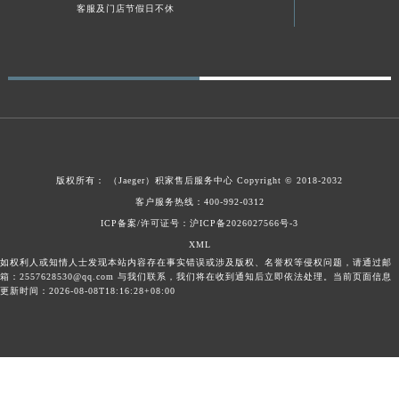
客服及门店节假日不休
四川省巴中市巴州区江北大道积家售后服务中心（需提前预约）
四川省成都市锦江区人民东路6号SAC东原中心24层2406B室积家售后服务中心（需提前预约）
四川省达州市通川区中心广场、老车坝积家售后服务中心（需提前预约）
四川省德阳市旌阳区长江西路、南街积家售后服务中心（需提前预约）
四川省甘孜州市康定市情歌广场、箭炉街积家售后服务中心（需提前预约）
四川省广安市广安区建安南路积家售后服务中心（需提前预约）
四川省广元市利州区老城南北街、东大街积家售后服务中心（需提前预约）
版权所有：
（Jaeger）
积家售后服务中心
Copyright © 2018-2032
四川省乐山市市中区嘉定中路积家售后服务中心（需提前预约）
客户服务热线：400-992-0312
四川省凉山州市西昌市大巷口下街积家售后服务中心（需提前预约）
ICP备案/许可证号：沪ICP备2026027566号-3
四川省泸州市江阳区治平路积家售后服务中心（需提前预约）
XML
如权利人或知情人士发现本站内容存在事实错误或涉及版权、名誉权等侵权问题，请通过邮
四川省眉山市东坡区三苏路积家售后服务中心（需提前预约）
箱：2557628530@qq.com 与我们联系，我们将在收到通知后立即依法处理。当前页面信息
更新时间：2026-08-08T18:16:28+08:00
四川省绵阳市涪城区翠花街积家售后服务中心（需提前预约）
四川省南充市高坪区江东大道积家售后服务中心（需提前预约）
四川省内江市东兴区汉安大道积家售后服务中心（需提前预约）
四川省攀枝花市东区三线大道北段积家售后服务中心（需提前预约）
四川省遂宁市船山区香林南路积家售后服务中心（需提前预约）