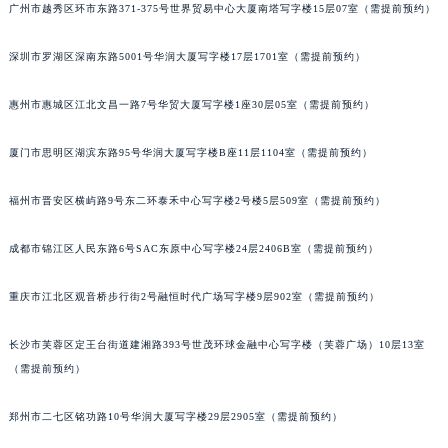
广州市越秀区环市东路371-375号世界贸易中心大厦南塔写字楼15层07室（需提前预约）
辽宁省丹东市振兴区七经街积家售后服务中心（需提前预约）
辽宁省抚顺市新抚区东一路积家售后服务中心（需提前预约）
深圳市罗湖区深南东路5001号华润大厦写字楼17层1701室（需提前预约）
辽宁省阜新市海州区解放大街积家售后服务中心（需提前预约）
辽宁省葫芦岛市连山区中央路积家售后服务中心（需提前预约）
惠州市惠城区江北文昌一路7号华贸大厦写字楼1座30层05室（需提前预约）
辽宁省锦州市古塔区中央大街积家售后服务中心（需提前预约）
厦门市思明区湖滨东路95号华润大厦写字楼B座11层1104室（需提前预约）
辽宁省辽阳市白塔区新运大街积家售后服务中心（需提前预约）
辽宁省盘锦市兴隆台区石油大街积家售后服务中心（需提前预约）
福州市晋安区横屿路9号东二环泰禾中心写字楼2号楼5层509室（需提前预约）
辽宁省铁岭市银州区南马路积家售后服务中心（需提前预约）
辽宁省营口市站前区市府路与渤海大街交叉口积家售后服务中心（需提前预约）
成都市锦江区人民东路6号SAC东原中心写字楼24层2406B室（需提前预约）
辽宁省沈阳市沈河区中街路137号亨得利名表维修授权店1楼积家售后服务中心（需提前预约）
重庆市江北区观音桥步行街2号融恒时代广场写字楼9层902室（需提前预约）
辽宁省沈阳市沈河区中街路83号亨得利名表维修授权店1楼积家售后服务中心（需提前预约）
北京市朝阳区建国门外大街甲6号华熙国际中心D座11层1102室积家售后服务中心（北京总部）（需提前预约）
长沙市芙蓉区定王台街道建湘路393号世茂环球金融中心写字楼（芙蓉广场）10层13室
北京市东城区东长安街1号王府井东方广场W3座6层602室积家售后服务中心（需提前预约）
（需提前预约）
河北省保定市竞秀区朝阳北大街北国先天下积家售后服务中心（需提前预约）
内蒙古自治区阿拉善盟市左旗土尔扈特大街积家售后服务中心（需提前预约）
郑州市二七区铭功路10号华润大厦写字楼29层2905室（需提前预约）
内蒙古自治区巴彦淖尔市临河区新华街积家售后服务中心（需提前预约）