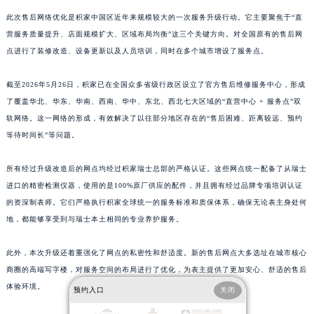
山东省东营市东营区济南路积家售后服务中心（需提前预约）
此次售后网络优化是积家中国区近年来规模较大的一次服务升级行动。它主要聚焦于“直
山东省济南市历下区经十路11111号华润中心写字楼（万象城）15层1508室积家售后服务中心（需提前预约）
营服务质量提升、店面规模扩大、区域布局均衡”这三个关键方向。对全国原有的售后网
点进行了装修改造、设备更新以及人员培训，同时在多个城市增设了服务点。
山东省济宁市任城区太白楼路积家售后服务中心（需提前预约）
山东省莱芜市文化南路8号银座商城名表维修一楼名表维修积家售后服务中心（需提前预约）
截至2026年5月26日，积家已在全国众多省级行政区设立了官方售后维修服务中心，形成
山东省临沂市兰山区解放路积家售后服务中心（需提前预约）
了覆盖华北、华东、华南、西南、华中、东北、西北七大区域的“直营中心 + 服务点”双
山东省日照市东港区烟台路积家售后服务中心（需提前预约）
轨网络。这一网络的形成，有效解决了以往部分地区存在的“售后困难、距离较远、预约
山东省泰安市泰山区财源街道泰山大街积家售后服务中心（需提前预约）
等待时间长”等问题。
山东省威海市环翠区新威海路89号振华商厦一楼名表维修积家售后服务中心（需提前预约）
所有经过升级改造后的网点均经过积家瑞士总部的严格认证。这些网点统一配备了从瑞士
山东省潍坊市奎文区东风东街积家售后服务中心（需提前预约）
进口的精密检测仪器，使用的是100%原厂供应的配件，并且拥有经过品牌专项培训认证
山东省枣庄市滕州市北辛路与善国路交叉口积家售后服务中心（需提前预约）
的资深制表师。它们严格执行积家全球统一的服务标准和质保体系，确保无论表主身处何
山东省淄博市张店区金晶大道积家售后服务中心（需提前预约）
地，都能够享受到与瑞士本土相同的专业养护服务。
上海市黄浦区南京东路299号宏伊国际广场写字楼8层806室积家售后服务中心（需提前预约）
上海市徐汇区虹桥路3号港汇中心2座37层3705室积家售后服务中心（需提前预约）
此外，本次升级还着重强化了网点的私密性和舒适度。新的售后网点大多选址在城市核心
浙江省杭州市上城区钱江路1366号华润大厦A座5层503-5室积家售后服务中心（需提前预约）
商圈的高端写字楼，对服务空间的布局进行了优化，为表主提供了更加安心、舒适的售后
体验环境。
浙江省湖州市吴兴区劳动路积家售后服务中心（需提前预约）
预约入口
关闭
浙江省嘉兴市南湖区广益路705号嘉兴世界贸易中心A座13层1304室积家售后服务中心（需提前预约）