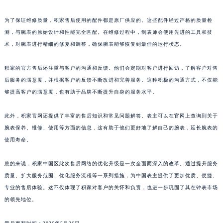
广东省广州市天河区天河路230号万菱汇国际中心A塔7层704室积家售后服务中心（需提前预约）
为了保证维修质量，积家售后使用的配件都是原厂供应的。这些配件经过严格的质量检
广东省广州市越秀区环市东路371-375号世界贸易中心大厦南塔15层1507室积家售后服务中心（需提前预约）
测，与腕表的原始设计和性能完全匹配。在维修过程中，制表师会使用先进的工具和技
广东省河源市源城区越王大道积家售后服务中心（需提前预约）
术，对腕表进行精细的修复和调整，确保腕表能够恢复到最佳的运行状态。
广东省惠州市惠城区江北文昌一路7号华贸大厦1座30层3005室积家售后服务中心（需提前预约）
广东省江门市蓬江区广场西路积家售后服务中心（需提前预约）
积家的官方售后还注重与客户的沟通和反馈。他们会定期对客户进行回访，了解客户对售
广东省揭阳市榕城进贤门步行街积家售后服务中心（需提前预约）
后服务的满意度，并根据客户的反馈不断改进和完善服务。这种积极的沟通方式，不仅能
够提高客户的满意度，也有助于品牌不断提升自身的服务水平。
广东省茂名市电白区水东街道迎宾大道积家售后服务中心（需提前预约）
广东省梅州市梅江区金燕大道积家售后服务中心（需提前预约）
此外，积家官网还提供了丰富的售后知识和常见问题解答。表主可以在官网上查询到关于
广东省清远市清城区湖西路积家售后服务中心（需提前预约）
腕表保养、维修、使用等方面的信息，这有助于他们更好地了解自己的腕表，延长腕表的
广东省汕头市龙湖区长平路积家售后服务中心（需提前预约）
使用寿命。
广东省汕尾市城区香洲街道园林社区翠园街积家售后服务中心（需提前预约）
广东省韶关市武江区芙蓉新区与老城中心交汇处积家售后服务中心（需提前预约）
总的来说，积家中国区此次售后网络的优化升级是一次全面而深入的改革。通过提升服务
质量、扩大服务范围、优化服务流程等一系列措施，为中国表主提供了更加优质、便捷、
广东省深圳市罗湖区深南东路5001号华润大厦17层1701室积家售后服务中心（需提前预约）
专业的售后体验。这不仅体现了积家对客户的关怀和负责，也进一步巩固了其在钟表市场
广东省阳江市江城区东风一路积家售后服务中心（需提前预约）
的领先地位。
广东省云浮市云城区金山路积家售后服务中心（需提前预约）
广东省湛江市赤坎区观海北路积家售后服务中心（需提前预约）