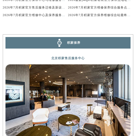
湖北省荆州市荆州区荆中路积家售后服务中心（需提前预约）
2026年7月积家官方售后服务迁移及新设最终补充公告（定稿）
2026年7月积家官方维修保养综合服务点最新动态补充最终汇总（搬迁新增）文件
湖北省十堰市茅箭区人民北路积家售后服务中心（需提前预约）
2026年7月积家官方维修中心及保养服务中心迁移与增设补充速报说明最终
2026年7月积家官方保养维修综合站最终搬迁及新增服务点公示
湖北省随州市曾都区青年路积家售后服务中心（需提前预约）
湖北省咸宁市咸安区长安大道积家售后服务中心（需提前预约）
湖北省襄阳市樊城区长虹路与人民路交叉口积家售后服务中心（需提前预约）
积家保养
湖北省孝感市孝南区复兴大道积家售后服务中心（需提前预约）
湖北省宜昌市西陵区夷陵大道与港窑路积家售后服务中心（需提前预约）
北京积家售后服务中心
湖南省常德市武陵区人民路积家售后服务中心（需提前预约）
湖南省郴州市北湖区国庆北路积家售后服务中心（需提前预约）
湖南省衡阳市雁峰区解放路积家售后服务中心（需提前预约）
湖南省怀化市鹤城区迎丰中路积家售后服务中心（需提前预约）
湖南省娄底市娄星区长青街积家售后服务中心（需提前预约）
湖南省邵阳市双清区东风路积家售后服务中心（需提前预约）
湖南省湘潭市雨湖区莲城大道积家售后服务中心（需提前预约）
湖南省益阳市赫山区桃花仑路积家售后服务中心（需提前预约）
湖南省永州市冷水滩区永州大道与中兴路交叉口积家售后服务中心（需提前预约）