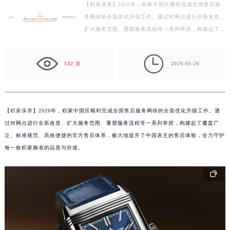
【积家保养】2026年，积家中国区顺利完成全国售后服
南昌市红谷滩新区红谷中大道998号绿地双子塔（中央广场）A1座办公楼14层07室（需提前预约）
务网络的全面优化升级工作。通过对网点进行全新改造、
济南市历下区经十路11111号华润中心写字楼（万象城）15层1508室（需提前预约）
扩大服务范围、重塑服务流程等一系列举措，构建起了覆
广州市天河区天河路230号万菱汇国际中心写字楼A塔7层704室（需提前预约）
盖广泛、标准规范、高效便捷的官方售后体系，极大地
广州市越秀区环市东路371-375号世界贸易中心大厦南塔写字楼15层07室（需提前预约）
提…

132 次
2026-05-26
深圳市罗湖区深南东路5001号华润大厦写字楼17层1701室（需提前预约）
惠州市惠城区江北文昌一路7号华贸大厦写字楼1座30层05室（需提前预约）
厦门市思明区湖滨东路95号华润大厦写字楼B座11层1104室（需提前预约）
福州市鼓楼区五四路128-1号恒力城写字楼15层03室（需提前预约）
【
积家保养
】2026年，积家中国区顺利完成全国售后服务网络的全面优化升级工作。通
过对网点进行全新改造、扩大服务范围、重塑服务流程等一系列举措，构建起了覆盖广
成都市锦江区人民东路6号SAC东原中心写字楼24层2406B室（需提前预约）
泛、标准规范、高效便捷的官方售后体系，极大地提升了中国表主的售后体验，全力守护
重庆市江北区观音桥步行街2号融恒时代广场写字楼9层902室（需提前预约）
每一枚积家腕表的品质与价值。
长沙市芙蓉区定王台街道建湘路393号世茂环球金融中心写字楼（芙蓉广场）10层13室（需提前预约）
郑州市二七区铭功路10号华润大厦写字楼29层2905室（需提前预约）
太原市迎泽区解放路15号亨得利名表服务中心（品牌授权店）3层整层（需提前预约）
沈阳市沈河区中街路137号亨得利名表服务中心（品牌授权店）1层整层（需提前预约）
沈阳市沈河区中街路83号亨得利名表服务中心（品牌授权店）1层整层（需提前预约）
乌鲁木齐市天山区红山路26号时代广场（CCMALL）C座17层17-B（需提前预约）