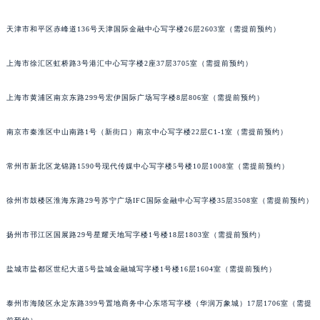
昆明市盘龙区北京路928号同德昆明广场写字楼10层06室（需提前预约）
天津市和平区赤峰道136号天津国际金融中心写字楼26层2603室（需提前预约）
石家庄市长安区中山东路39号勒泰中心写字楼B座13层07室（需提前预约）
西安市碑林区南关正街88号华侨城长安国际中心E座6楼10室（需提前预约）
上海市徐汇区虹桥路3号港汇中心写字楼2座37层3705室（需提前预约）
海口市龙华区金贸东路5号海口华润大厦B座17层1707室（需提前预约）
唐山市路南区新华东道100号万达广场写字楼A座10层1002室（需提前预约）
上海市黄浦区南京东路299号宏伊国际广场写字楼8层806室（需提前预约）
台州市椒江区东海大道1800号腾达中心东1幢20楼2002室（需提前预约）
南京市秦淮区中山南路1号（新街口）南京中心写字楼22层C1-1室（需提前预约）
内蒙古自治区呼和浩特市玉泉区大学西街70号华润万象城写字楼（鄂尔多斯大厦）23层2326室（需提前预约）
甘肃省兰州市七里河区西津西路16号兰州中心写字楼21层2102室（需提前预约）
常州市新北区龙锦路1590号现代传媒中心写字楼5号楼10层1008室（需提前预约）
重庆市解放碑渝中区民权路28号英利国际金融中心写字楼20层01室（需提前预约）
黑龙江省大庆市萨尔图区会战大街积家售后服务中心（需提前预约）
徐州市鼓楼区淮海东路29号苏宁广场IFC国际金融中心写字楼35层3508室（需提前预约）
黑龙江省鹤岗市向阳区红军路积家售后服务中心（需提前预约）
黑龙江省黑河市爱辉区中央街积家售后服务中心（需提前预约）
扬州市邗江区国展路29号星耀天地写字楼1号楼18层1803室（需提前预约）
黑龙江省鸡西市鸡冠区红军路积家售后服务中心（需提前预约）
盐城市盐都区世纪大道5号盐城金融城写字楼1号楼16层1604室（需提前预约）
黑龙江省佳木斯市向阳区长安路积家售后服务中心（需提前预约）
黑龙江省牡丹江市东安区太平路积家售后服务中心（需提前预约）
泰州市海陵区永定东路399号置地商务中心东塔写字楼（华润万象城）17层1706室（需提
黑龙江省七台河市桃山区大同街积家售后服务中心（需提前预约）