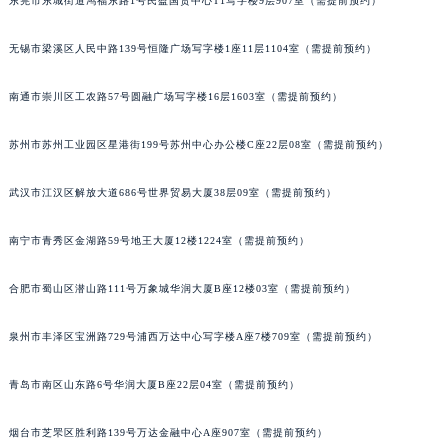
东莞市东城街道鸿福东路1号民盈国贸中心T1写字楼9层907室（需提前预约）
山西省阳泉市郊区平阳东街与新城大道交叉口积家售后服务中心（需提前预约）
山西省运城市盐湖区河东街积家售后服务中心（需提前预约）
无锡市梁溪区人民中路139号恒隆广场写字楼1座11层1104室（需提前预约）
山西省长治市潞州区英雄中路积家售后服务中心（需提前预约）
南通市崇川区工农路57号圆融广场写字楼16层1603室（需提前预约）
山西省太原市迎泽区迎泽街道解放路15号亨得利名表维修授权店3楼积家售后服务中心（需提前预约）
天津市和平区赤峰道136号天津国际金融中心26层2603室积家售后服务中心（需提前预约）
苏州市苏州工业园区星港街199号苏州中心办公楼C座22层08室（需提前预约）
安徽省安庆市迎江区人民路积家售后服务中心（需提前预约）
安徽省蚌埠市蚌山区淮河路积家售后服务中心（需提前预约）
武汉市江汉区解放大道686号世界贸易大厦38层09室（需提前预约）
安徽省亳州市谯城区魏武大道积家售后服务中心（需提前预约）
南宁市青秀区金湖路59号地王大厦12楼1224室（需提前预约）
安徽省池州市贵池区长江路积家售后服务中心（需提前预约）
安徽省滁州市琅琊区南谯北路积家售后服务中心（需提前预约）
合肥市蜀山区潜山路111号万象城华润大厦B座12楼03室（需提前预约）
安徽省阜阳市颍州区颍州北路积家售后服务中心（需提前预约）
安徽省淮北市相山区淮海路积家售后服务中心（需提前预约）
泉州市丰泽区宝洲路729号浦西万达中心写字楼A座7楼709室（需提前预约）
安徽省淮南市田家庵区国庆中路积家售后服务中心（需提前预约）
安徽省黄山市屯溪区黄山西路积家售后服务中心（需提前预约）
青岛市南区山东路6号华润大厦B座22层04室（需提前预约）
安徽省六安市金安区解放中路积家售后服务中心（需提前预约）
烟台市芝罘区胜利路139号万达金融中心A座907室（需提前预约）
安徽省马鞍山市雨山区湖南西路积家售后服务中心（需提前预约）