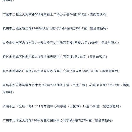
前预约）
黑龙江省齐齐哈尔市龙沙区龙华路积家售后服务中心（需提前预约）
黑龙江省双鸭山市尖山区新兴大街积家售后服务中心（需提前预约）
宁波市江北区大闸南路500号来福士广场办公楼20层2009室（需提前预约）
黑龙江省绥化市北林区新华街与康庄路交叉口积家售后服务中心（需提前预约）
杭州市上城区钱江路1366号华润大厦写字楼A座5层503-5室（需提前预约）
黑龙江省伊春市伊美区通河路积家售后服务中心（需提前预约）
吉林省白城市洮北区明仁南街积家售后服务中心（需提前预约）
金华市金东区东市南街777号金华万达广场写字楼4号楼22层2209室（需提前预约）
吉林省白山市浑江区浑江大街积家售后服务中心（需提前预约）
吉林省吉林市船营区河南街积家售后服务中心（需提前预约）
绍兴市越城区胜利东路379号世茂天际中心写字楼8层805室（需提前预约）
吉林省辽源市龙山区人民大街积家售后服务中心（需提前预约）
嘉兴市南湖区广益路705号嘉兴世界贸易中心写字楼A座13层1304室（需提前预约）
吉林省梅河口市新华街道梅河大街积家售后服务中心（需提前预约）
吉林省四平市铁东区紫气大路与南九经街交汇处积家售后服务中心（需提前预约）
南昌市红谷滩新区红谷中大道998号绿地双子塔（中央广场）A1座办公楼14层07室（需提
吉林省松原市宁江区五环大街积家售后服务中心（需提前预约）
前预约）
吉林省通化市东昌区环通乡江南大街积家售后服务中心（需提前预约）
吉林省延边市延吉市解放路积家售后服务中心（需提前预约）
济南市历下区经十路11111号华润中心写字楼（万象城）15层1508室（需提前预约）
辽宁省鞍山市铁东区站前街积家售后服务中心（需提前预约）
广州市天河区天河路230号万菱汇国际中心写字楼A塔7层704室（需提前预约）
辽宁省本溪市平山区胜利路积家售后服务中心（需提前预约）
辽宁省朝阳市双塔区新华路积家售后服务中心（需提前预约）