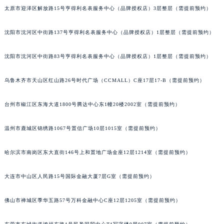
太原市迎泽区解放路15号亨得利名表服务中心（品牌授权店）3层整层（需提前预约）
内蒙古自治区包头市青山区幸福路甲3号王府井百货名表维修积家售后服务中心（需提前预约）
内蒙古自治区赤峰市红山区哈达街积家售后服务中心（需提前预约）
沈阳市沈河区中街路137号亨得利名表服务中心（品牌授权店）1层整层（需提前预约）
内蒙古自治区鄂尔多斯市东胜区伊金霍洛街积家售后服务中心（需提前预约）
内蒙古自治区呼伦贝尔市海拉尔区中央街积家售后服务中心（需提前预约）
沈阳市沈河区中街路83号亨得利名表服务中心（品牌授权店）1层整层（需提前预约）
内蒙古自治区通辽市科尔沁区明仁大街积家售后服务中心（需提前预约）
内蒙古自治区乌海市海勃湾区人民南路积家售后服务中心（需提前预约）
乌鲁木齐市天山区红山路26号时代广场（CCMALL）C座17层17-B（需提前预约）
内蒙古自治区乌兰察布市集宁区恩和大街积家售后服务中心（需提前预约）
台州市椒江区东海大道1800号腾达中心东1幢20楼2002室（需提前预约）
内蒙古自治区锡林郭勒盟市锡林浩特市光明街与额尔敦路交叉口积家售后服务中心（需提前预约）
内蒙古自治区兴安盟市乌兰浩特市兴安大街积家售后服务中心（需提前预约）
温州市鹿城区锦绣路1067号置信广场10层1015室（需提前预约）
山西省大同市平城区迎宾街积家售后服务中心（需提前预约）
山西省晋城市城区黄华街积家售后服务中心（需提前预约）
哈尔滨市南岗区东大直街146号上和置地广场金座12层1214室（需提前预约）
山西省晋中市榆次区顺城街积家售后服务中心（需提前预约）
大连市中山区人民路15号国际金融大厦7层G室（需提前预约）
山西省临汾市尧都区解放路积家售后服务中心（需提前预约）
山西省吕梁市离石区永宁中路与建设街交叉口积家售后服务中心（需提前预约）
佛山市禅城区季华五路57号万科金融中心C座12层1205室（需提前预约）
山西省朔州市朔城区怡西路与鄯阳西街交汇处积家售后服务中心（需提前预约）
山西省忻州市忻府区和平东街与七一南路交叉口积家售后服务中心（需提前预约）