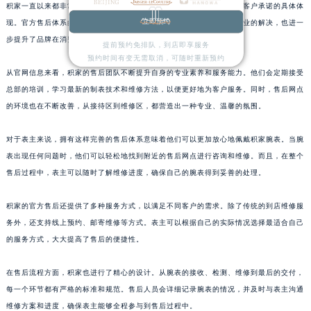
积家一直以来都非常重视客户服务，此次售后网络的优化升级也是其对客户承诺的具体体
浙江省金华市金东区东市南街777号金华万达广场4号楼22楼2209室积家售后服务中心（需提前预约）
立即预约
现。官方售后体系的完善，不仅能够让表主在遇到问题时得到及时、专业的解决，也进一
浙江省丽水市莲都区解放街积家售后服务中心（需提前预约）
步提升了品牌在消费者心中的形象和口碑。
提前预约免排队，到店即享服务
浙江省宁波市江北区大闸南路500号来福士广场办公楼20层2009室积家售后服务中心（需提前预约）
预约时间有变无需取消，可随时重新预约
浙江省衢州市柯城区上街积家售后服务中心（需提前预约）
从官网信息来看，积家的售后团队不断提升自身的专业素养和服务能力。他们会定期接受
总部的培训，学习最新的制表技术和维修方法，以便更好地为客户服务。同时，售后网点
浙江省绍兴市越城区胜利东路379号世茂天际中心写字楼8层805室积家售后服务中心（需提前预约）
的环境也在不断改善，从接待区到维修区，都营造出一种专业、温馨的氛围。
浙江省舟山市定海区解放东路积家售后服务中心（需提前预约）
澳门特别行政区大堂区议事亭前地（新马路）积家售后服务中心（需提前预约）
对于表主来说，拥有这样完善的售后体系意味着他们可以更加放心地佩戴积家腕表。当腕
澳门特别行政区风顺堂区南湾大马路积家售后服务中心（需提前预约）
表出现任何问题时，他们可以轻松地找到附近的售后网点进行咨询和维修。而且，在整个
澳门特别行政区花地玛堂区关闸广场积家售后服务中心（需提前预约）
售后过程中，表主可以随时了解维修进度，确保自己的腕表得到妥善的处理。
澳门特别行政区花王堂区大三巴商圈积家售后服务中心（需提前预约）
积家的官方售后还提供了多种服务方式，以满足不同客户的需求。除了传统的到店维修服
澳门特别行政区嘉模堂区官也街积家售后服务中心（需提前预约）
务外，还支持线上预约、邮寄维修等方式。表主可以根据自己的实际情况选择最适合自己
澳门省路氹城市金光大道积家售后服务中心（需提前预约）
的服务方式，大大提高了售后的便捷性。
澳门特别行政区望德堂区塔石广场积家售后服务中心（需提前预约）
福建省福州市鼓楼区五四路128-1号恒力城写字楼15层03室积家售后服务中心（需提前预约）
在售后流程方面，积家也进行了精心的设计。从腕表的接收、检测、维修到最后的交付，
福建省厦门市思明区湖滨东路95号万象城华润大厦B座11层1104室积家售后服务中心（需提前预约）
每一个环节都有严格的标准和规范。售后人员会详细记录腕表的情况，并及时与表主沟通
广东省潮州市潮安区新风路与潮汕路交汇处积家售后服务中心（需提前预约）
维修方案和进度，确保表主能够全程参与到售后过程中。