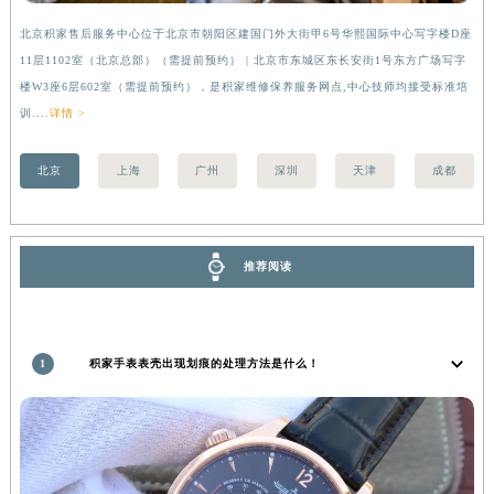
湖南省岳阳市岳阳楼区东茅岭路积家售后服务中心（需提前预约）
北京积家售后服务中心位于北京市朝阳区建国门外大街甲6号华熙国际中心写字楼D座
上
湖南省张家界市永定区解放路积家售后服务中心（需提前预约）
11层1102室（北京总部）（需提前预约） | 北京市东城区东长安街1号东方广场写字
（
湖南省长沙市芙蓉区建湘路393号世茂环球金融中心写字楼10层1013室积家售后服务中心（需提前预约）
楼W3座6层602室（需提前预约），是积家维修保养服务网点,中心技师均接受标准培
前
训....
详情 >
湖南省株洲市芦淞区建设南路积家售后服务中心（需提前预约）
甘肃省白银市白银区北京路积家售后服务中心（需提前预约）
北京
上海
广州
深圳
天津
成都
甘肃省定西市安定区解放路积家售后服务中心（需提前预约）
甘肃省敦煌市沙州镇阳关中路积家售后服务中心（需提前预约）
甘肃省合作市人民街积家售后服务中心（需提前预约）
推荐阅读
甘肃省嘉峪关市雄关区新华中路积家售后服务中心（需提前预约）
甘肃省金昌市金川区北京路积家售后服务中心（需提前预约）
甘肃省酒泉市肃州区西大街积家售后服务中心（需提前预约）
甘肃省临夏市城南街道团结路积家售后服务中心（需提前预约）
1
积家手表表壳出现划痕的处理方法是什么！
甘肃省陇南市武都区人民路积家售后服务中心（需提前预约）
甘肃省平凉市崆峒区西大街积家售后服务中心（需提前预约）
甘肃省庆阳市西峰区南大街积家售后服务中心（需提前预约）
甘肃省天水市秦州区民主路积家售后服务中心（需提前预约）