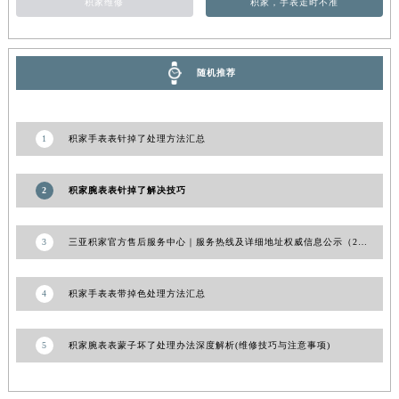
积家维修
积家，手表走时不准
新疆维吾尔自治区昌吉市延安北路积家售后服务中心（需提前预约）
新疆维吾尔自治区阜康市博峰路积家售后服务中心（需提前预约）
新疆维吾尔自治区哈密市伊州区建国北路积家售后服务中心（需提前预约）
随机推荐
新疆维吾尔自治区和田市和田市北京西路积家售后服务中心（需提前预约）
新疆维吾尔自治区胡杨河市胡杨河市胡杨路积家售后服务中心（需提前预约）
1
积家手表表针掉了处理方法汇总
新疆维吾尔自治区霍尔果斯市亚欧北路积家售后服务中心（需提前预约）
新疆维吾尔自治区喀什市解放北路积家售后服务中心（需提前预约）
2
积家腕表表针掉了解决技巧
新疆维吾尔自治区可克达拉市幸福路积家售后服务中心（需提前预约）
新疆维吾尔自治区克拉玛依市克拉玛依区友谊路积家售后服务中心（需提前预约）
新疆维吾尔自治区库车市库车市文化东路积家售后服务中心（需提前预约）
3
三亚积家官方售后服务中心｜服务热线及详细地址权威信息公示（2026年7月更新）
新疆维吾尔自治区库尔勒市库尔勒市人民东路积家售后服务中心（需提前预约）
新疆维吾尔自治区奎屯市团结西街积家售后服务中心（需提前预约）
4
积家手表表带掉色处理方法汇总
新疆维吾尔自治区昆玉市昆泉街积家售后服务中心（需提前预约）
新疆维吾尔自治区沙湾市三道河子镇世纪大道南路积家售后服务中心（需提前预约）
5
积家腕表表蒙子坏了处理办法深度解析(维修技巧与注意事项)
新疆维吾尔自治区石河子市北二路积家售后服务中心（需提前预约）
新疆维吾尔自治区双河市光明路积家售后服务中心（需提前预约）