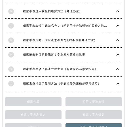
陕西省宝鸡市渭滨区经二路积家售后服务中心（需提前预约）
6
积家手表进入灰尘的维护方法（处理办法）
陕西省汉中市汉台区北大街积家售后服务中心（需提前预约）
陕西省商洛市商州区州城街积家售后服务中心（需提前预约）
7
积家手表表带生锈怎么办？（积家手表去除锈迹的四种方法）
陕西省铜川市王益区红旗街积家售后服务中心（需提前预约）
陕西省渭南市临渭区东风大街积家售后服务中心（需提前预约）
8
积家手表走时不准应该怎么办?(走时不准的处理方法)
陕西省咸阳市秦都区沣西新城统一西路与白马河路交汇处积家售后服务中心（需提前预约）
陕西省延安市宝塔区中心街积家售后服务中心（需提前预约）
9
积家腕表刻度意外脱落？专业应对策略在这里
陕西省榆林市榆阳区长兴路积家售后服务中心（需提前预约）
新疆维吾尔自治区阿克苏市东大街积家售后服务中心（需提前预约）
10
积家手表生锈了解决方法大全（有效保养与修复指南）
新疆维吾尔自治区阿拉尔市胜利大道积家售后服务中心（需提前预约）
11
积家发条拧反了处理方法（手表维修的正确步骤与技巧）
新疆维吾尔自治区阿拉山口市友好路积家售后服务中心（需提前预约）
新疆维吾尔自治区阿勒泰市解放路积家售后服务中心（需提前预约）
新疆维吾尔自治区阿图什市光明路积家售后服务中心（需提前预约）
积家售后
伯爵，更换表带
新疆维吾尔自治区白杨市军垦路积家售后服务中心（需提前预约）
积家，手表发展史
积家，手表保养
新疆维吾尔自治区北屯市团结路积家售后服务中心（需提前预约）
新疆维吾尔自治区博乐市博乐市北京路积家售后服务中心（需提前预约）