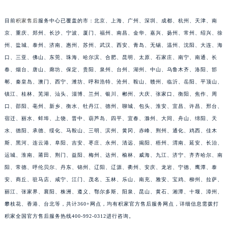
江苏省徐州市鼓楼区淮海东路29号苏宁广场IFC国际金融中心35层3508室积家售后服务中心（需提前预约）
目前
积家售后
服务中心已覆盖的市：北京、上海、广州、深圳、成都、杭州、天津、南
江苏省盐城市盐都区世纪大道5号盐城金融城写字楼1号楼16层1604室积家售后服务中心（需提前预约）
京、重庆、郑州、长沙、宁波、厦门、福州、南昌、金华、嘉兴、扬州、常州、绍兴、徐
江苏省扬州市邗江区国展路29号星耀天地写字楼1号楼18层1803室积家售后服务中心（需提前预约）
州、盐城、泰州、济南、惠州、苏州、武汉、西安、青岛、无锡、温州、沈阳、大连、海
江苏省镇江市京口区中山东路积家售后服务中心（需提前预约）
口、三亚、佛山、东莞、珠海、哈尔滨、合肥、昆明、太原、石家庄、南宁、南通、长
江西省抚州市临川区赣东大道积家售后服务中心（需提前预约）
春、烟台、唐山、廊坊、保定、贵阳、泉州、台州、湖州、中山、乌鲁木齐、洛阳、邯
江西省赣州市章贡区文清路积家售后服务中心（需提前预约）
郸、秦皇岛、澳门、西宁、潍坊、呼和浩特、沧州、鞍山、赣州、临沂、岳阳、平顶山、
镇江、桂林、芜湖、汕头、淄博、兰州、银川、郴州、大庆、张家口、衡阳、焦作、周
江西省吉安市吉州区井冈山大道积家售后服务中心（需提前预约）
口、邵阳、亳州、新乡、衡水、牡丹江、德州、聊城、包头、淮安、宜昌、许昌、邢台、
江西省景德镇市珠山区珠山中路积家售后服务中心（需提前预约）
宿迁、丽水、蚌埠、上饶、晋中、葫芦岛、四平、宜春、滁州、大同、舟山、绵阳、天
江西省九江市浔阳区浔阳路积家售后服务中心（需提前预约）
水、德阳、承德、绥化、马鞍山、三明、滨州、黄冈、赤峰、荆州、通化、鸡西、佳木
江西省南昌市红谷滩新区红谷中大道998号绿地双子塔（中央广场）A1座办公楼14层1407室积家售后服务中心（需提前预约）
斯、黑河、连云港、阜阳、吉安、枣庄、永州、清远、揭阳、梧州、渭南、延安、长治、
江西省萍乡市安源区萍安北大道与康庄路交叉口积家售后服务中心（需提前预约）
运城、淮南、莆田、荆门、益阳、梅州、达州、榆林、威海、九江、济宁、齐齐哈尔、南
江西省上饶市信州区滨江西路积家售后服务中心（需提前预约）
阳、常德、呼伦贝尔、丹东、锦州、辽阳、辽源、衢州、安庆、龙岩、宁德、鹰潭、泰
安、商丘、驻马店、咸宁、江门、茂名、玉林、乐山、南充、雅安、宝鸡、柳州、拉萨、
江西省新余市渝水区北湖西路积家售后服务中心（需提前预约）
丽江、张家界、襄阳、株洲、遵义、鄂尔多斯、阳泉、昆山、黄石、湘潭、十堰、漳州、
江西省宜春市袁州区中山中路积家售后服务中心（需提前预约）
攀枝花、香港、台北等，共计360+网点，均有积家官方售后服务网点，详细信息需拨打
江西省鹰潭市月湖区胜利东路积家售后服务中心（需提前预约）
积家全国官方售后服务热线400-992-0312进行咨询。
山东省德州市德城区东风中路积家售后服务中心（需提前预约）