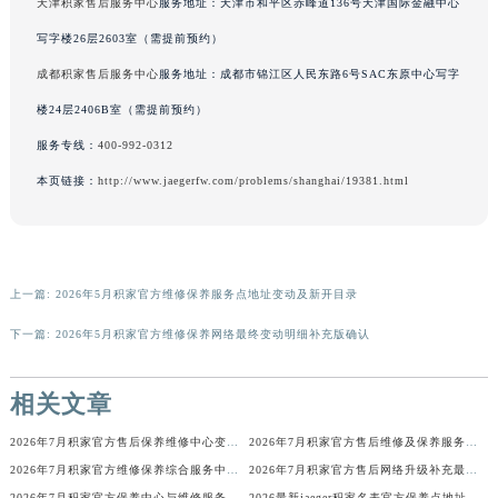
天津积家售后服务中心
服务地址：天津市和平区赤峰道136号天津国际金融中心
河南省漯河市源汇区交通路积家售后服务中心（需提前预约）
写字楼26层2603室（需提前预约）
河南省南阳市宛城区范蠡东路与南都路交叉口积家售后服务中心（需提前预约）
成都积家售后服务中心
服务地址：成都市锦江区人民东路6号SAC东原中心写字
河南省平顶山市卫东区建设路积家售后服务中心（需提前预约）
楼24层2406B室（需提前预约）
河南省濮阳市大华龙区开州路绿城路交叉口积家售后服务中心（需提前预约）
服务专线：
400-992-0312
河南省三门峡市湖滨区和平路积家售后服务中心（需提前预约）
河南省商丘市梁园区神火大道积家售后服务中心（需提前预约）
本页链接：
http://www.jaegerfw.com/problems/shanghai/19381.html
河南省新乡市红旗区人民路积家售后服务中心（需提前预约）
河南省信阳市浉河区东方红大道积家售后服务中心（需提前预约）
河南省许昌市魏都区建安大道与八龙路交叉口积家售后服务中心（需提前预约）
上一篇:
2026年5月积家官方维修保养服务点地址变动及新开目录
河南省郑州市二七区民主路10号华润大厦29层2905室积家售后服务中心（需提前预约）
河南省周口市川汇区七一路积家售后服务中心（需提前预约）
下一篇:
2026年5月积家官方维修保养网络最终变动明细补充版确认
河南省驻马店市驿城区乐山大道与置地大道交叉口积家售后服务中心（需提前预约）
湖北省鄂州市鄂城区文星大道积家售后服务中心（需提前预约）
相关文章
湖北省黄冈市黄州区赤壁大道积家售后服务中心（需提前预约）
2026年7月积家官方售后保养维修中心变动正式通知
2026年7月积家官方售后维修及保养服务网络迁址与扩张
湖北省黄石市黄石港区武汉路积家售后服务中心（需提前预约）
2026年7月积家官方维修保养综合服务中心调整补充公告确认稿发布完毕
2026年7月积家官方售后网络升级补充最终速报（迁址及新开）
湖北省荆门市东宝中天街步行街积家售后服务中心（需提前预约）
2026年7月积家官方保养中心与维修服务中心迁址及新开完整指南
2026最新jaeger积家名表官方保养点地址考察报告