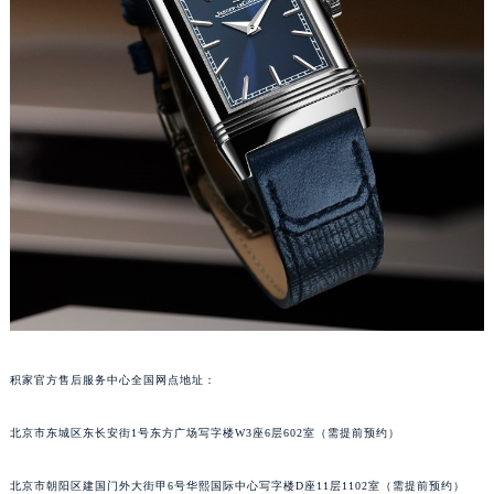
温州市鹿城区锦绣路1067号置信广场10层1015室（需提前预约）
哈尔滨市道里区友谊西路600号富力中心T2座写字楼29层03室（需提前预约）
大连市中山区人民路15号国际金融大厦7层G室（需提前预约）
佛山市禅城区季华五路57号万科金融中心C座12层1205室（需提前预约）
东莞市东城街道鸿福东路1号民盈国贸中心T1写字楼9层907室（需提前预约）
无锡市梁溪区人民中路139号恒隆广场写字楼1座11层1104室（需提前预约）
南通市崇川区工农路57号圆融广场写字楼16层1603室（需提前预约）
苏州市苏州工业园区星港街199号苏州中心办公楼C座22层08室（需提前预约）
武汉市江汉区解放大道686号世界贸易大厦38层09室（需提前预约）
南宁市青秀区金湖路59号地王大厦12楼1224室（需提前预约）
合肥市蜀山区潜山路111号万象城华润大厦B座12楼03室（需提前预约）
泉州市丰泽区宝洲路729号浦西万达中心写字楼A座7楼709室（需提前预约）
积家官方售后服务中心全国网点地址：
青岛市南区山东路6号华润大厦B座22层04室（需提前预约）
烟台市芝罘区胜利路139号万达金融中心A座907室（需提前预约）
北京市东城区东长安街1号东方广场写字楼W3座6层602室（需提前预约）
长春市朝阳区西安大路727号中银大厦A座(旺进大厦)18层09室（需提前预约）
贵阳市南明区都司高架桥路33号亨特国际金融中心14楼14D（需提前预约）
北京市朝阳区建国门外大街甲6号华熙国际中心写字楼D座11层1102室（需提前预约）