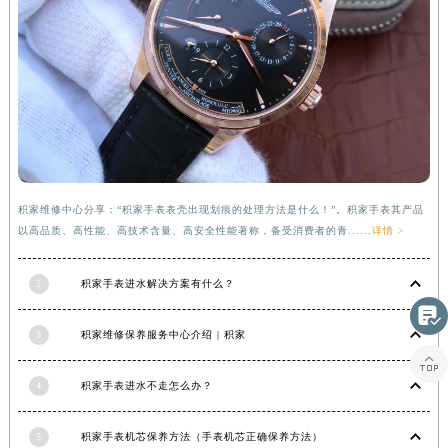
甘肃省武威市凉州区迎宾路积家售后服务中心（需提前预约）
甘肃省张掖市甘州区民乐北路积家售后服务中心（需提前预约）
宁夏回族自治区固原市原州区文化街积家售后服务中心（需提前预约）
宁夏回族自治区石嘴山市大武口区贺兰山路积家售后服务中心（需提前预约）
宁夏回族自治区吴忠市利通区开元大道积家售后服务中心（需提前预约）
宁夏回族自治区银川市兴庆区新华东路97号新百中心C馆一层C1-18号商铺积家售后服务中心（需提前预约）
宁夏回族自治区中卫市沙坡头区鼓楼东街积家售后服务中心（需提前预约）
积家维修中心分享：“积家手表表壳出现划痕的处理方法是什么！”。积家手表其产品
青海省果洛藏族自治州玛沁县团结路积家售后服务中心（需提前预约）
以高品质、高性能、高技术含量、高安全性能著称，备受消费者的青......
详情 >
青海省海北藏族自治州海晏县将军路积家售后服务中心（需提前预约）
青海省海东市乐都区滨河路积家售后服务中心（需提前预约）
2
积家手表进水解决方案有什么？
青海省海南藏族自治州共和县青海湖大街积家售后服务中心（需提前预约）

青海省海西蒙古族藏族自治州德令哈市柴达木路积家售后服务中心（需提前预约）
3
积家维修保养服务中心介绍 | 积家
青海省黄南藏族自治州同仁市德合隆路积家售后服务中心（需提前预约）

青海省西宁市城西区海湖新区西关大道积家售后服务中心（需提前预约）
4
积家手表进水不走怎么办？
青海省玉树藏族自治州结古镇胜利路积家售后服务中心（需提前预约）
5
积家手表机芯保养方法（手表机芯正确保养方法）
陕西省安康市汉滨区金州路积家售后服务中心（需提前预约）