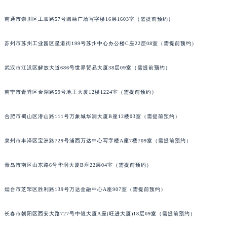
无锡市梁溪区人民中路139号恒隆广场写字楼1座11层1104室（需提前预约）
内蒙古自治区乌兰察布市集宁区恩和大街积家售后服务中心（需提前预约）
内蒙古自治区锡林郭勒盟市锡林浩特市光明街与额尔敦路交叉口积家售后服务中心（需提前预约）
南通市崇川区工农路57号圆融广场写字楼16层1603室（需提前预约）
内蒙古自治区兴安盟市乌兰浩特市兴安大街积家售后服务中心（需提前预约）
苏州市苏州工业园区星港街199号苏州中心办公楼C座22层08室（需提前预约）
山西省大同市平城区迎宾街积家售后服务中心（需提前预约）
山西省晋城市城区黄华街积家售后服务中心（需提前预约）
武汉市江汉区解放大道686号世界贸易大厦38层09室（需提前预约）
山西省晋中市榆次区顺城街积家售后服务中心（需提前预约）
山西省临汾市尧都区解放路积家售后服务中心（需提前预约）
南宁市青秀区金湖路59号地王大厦12楼1224室（需提前预约）
山西省吕梁市离石区永宁中路与建设街交叉口积家售后服务中心（需提前预约）
山西省朔州市朔城区怡西路与鄯阳西街交汇处积家售后服务中心（需提前预约）
合肥市蜀山区潜山路111号万象城华润大厦B座12楼03室（需提前预约）
山西省忻州市忻府区和平东街与七一南路交叉口积家售后服务中心（需提前预约）
泉州市丰泽区宝洲路729号浦西万达中心写字楼A座7楼709室（需提前预约）
山西省阳泉市郊区平阳东街与新城大道交叉口积家售后服务中心（需提前预约）
山西省运城市盐湖区河东街积家售后服务中心（需提前预约）
青岛市南区山东路6号华润大厦B座22层04室（需提前预约）
山西省长治市潞州区英雄中路积家售后服务中心（需提前预约）
山西省太原市迎泽区迎泽街道解放路15号亨得利名表维修授权店3楼积家售后服务中心（需提前预约）
烟台市芝罘区胜利路139号万达金融中心A座907室（需提前预约）
天津市和平区赤峰道136号天津国际金融中心26层2603室积家售后服务中心（需提前预约）
长春市朝阳区西安大路727号中银大厦A座(旺进大厦)18层09室（需提前预约）
安徽省安庆市迎江区人民路积家售后服务中心（需提前预约）