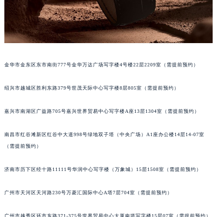
内蒙古自治区呼和浩特市玉泉区大学西街70号华润万象城写字楼（鄂尔多斯大厦）23层2326室（需提前预约）
甘肃省兰州市七里河区西津西路16号兰州中心写字楼21层2102室（需提前预约）
重庆市解放碑渝中区民权路28号英利国际金融中心写字楼20层01室（需提前预约）
黑龙江省大庆市萨尔图区会战大街积家售后服务中心（需提前预约）
黑龙江省鹤岗市向阳区红军路积家售后服务中心（需提前预约）
金华市金东区东市南街777号金华万达广场写字楼4号楼22层2209室（需提前预约）
黑龙江省黑河市爱辉区中央街积家售后服务中心（需提前预约）
黑龙江省鸡西市鸡冠区红军路积家售后服务中心（需提前预约）
绍兴市越城区胜利东路379号世茂天际中心写字楼8层805室（需提前预约）
黑龙江省佳木斯市向阳区长安路积家售后服务中心（需提前预约）
黑龙江省牡丹江市东安区太平路积家售后服务中心（需提前预约）
嘉兴市南湖区广益路705号嘉兴世界贸易中心写字楼A座13层1304室（需提前预约）
黑龙江省七台河市桃山区大同街积家售后服务中心（需提前预约）
南昌市红谷滩新区红谷中大道998号绿地双子塔（中央广场）A1座办公楼14层14-07室
黑龙江省齐齐哈尔市龙沙区龙华路积家售后服务中心（需提前预约）
（需提前预约）
黑龙江省双鸭山市尖山区新兴大街积家售后服务中心（需提前预约）
黑龙江省绥化市北林区新华街与康庄路交叉口积家售后服务中心（需提前预约）
济南市历下区经十路11111号华润中心写字楼（万象城）15层1508室（需提前预约）
黑龙江省伊春市伊美区通河路积家售后服务中心（需提前预约）
吉林省白城市洮北区明仁南街积家售后服务中心（需提前预约）
广州市天河区天河路230号万菱汇国际中心A塔7层704室（需提前预约）
吉林省白山市浑江区浑江大街积家售后服务中心（需提前预约）