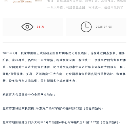
项目，旨在通过网点焕新、服务扩容、流程再造、热线统
常州市新北区龙锦路1590号现代传媒中心写字楼5号楼10层1008室（需提前预约）
一四大举措，构建覆盖全国、标准统一、便捷高效的官方
徐州市鼓楼区淮海东路29号苏宁广场IFC国际金融中心写字楼35层3508室（需提前预约）
售后体系，全面提升中国表主的售后体验。此次升级是
扬州市邗江区国展路29号星耀天地写字楼1号楼18层1803室（需提前预约）
积…

盐城市盐都区世纪大道5号盐城金融城写字楼1号楼16层1604室（需提前预约）
58 次
2026-07-05
泰州市海陵区永定东路399号置地商务中心东塔写字楼（华润万象城）17层1706室（需提前预约）
宁波市江北区大闸南路500号来福士广场办公楼20层2009室（需提前预约）
杭州市上城区钱江路1366号华润大厦写字楼A座5层503-5室（需提前预约）
2026年7月，积家中国区正式启动全国售后网络优化升级项目，旨在通过网点焕新、服务
金华市金东区东市南街777号金华万达广场写字楼4号楼22层2209室（需提前预约）
扩容、流程再造、热线统一四大举措，构建覆盖全国、标准统一、便捷高效的官方售后体
绍兴市越城区胜利东路379号世茂天际中心写字楼8层805室（需提前预约）
系，全面提升中国表主的售后体验。此次升级是积家中国区近年来规模最大的服务工程，
嘉兴市南湖区广益路705号嘉兴世界贸易中心写字楼A座13层1304室（需提前预约）
聚焦“直营提质、扩容、区域均衡”三大方向，对全国原有售后网点进行重新选址、装修焕
新、设备迭代与人员培训，同时新增多个城市服务点。
南昌市红谷滩新区红谷中大道998号绿地双子塔（中央广场）A1座办公楼14层07室（需提前预约）
济南市历下区经十路11111号华润中心写字楼（万象城）15层1508室（需提前预约）
积家官方售后服务中心全国网点地址：
广州市天河区天河路230号万菱汇国际中心写字楼A塔7层704室（需提前预约）
广州市越秀区环市东路371-375号世界贸易中心大厦南塔写字楼15层07室（需提前预约）
北京市东城区东长安街1号东方广场写字楼W3座6层602室（需提前预约）
深圳市罗湖区深南东路5001号华润大厦写字楼17层1701室（需提前预约）
惠州市惠城区江北文昌一路7号华贸大厦写字楼1座30层05室（需提前预约）
北京市朝阳区建国门外大街甲6号华熙国际中心写字楼D座11层1102室（需提前预约）