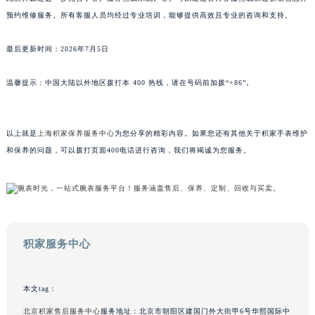
此次升级还进一步完善了客户服务热线系统。客户可以通过官方客服热线快速获取信息并
山东省泰安市泰山区财源街道泰山大街积家售后服务中心（需提前预约）
预约维修服务。所有客服人员均经过专业培训，能够提供高效且专业的咨询和支持。
山东省威海市环翠区新威海路89号振华商厦一楼名表维修积家售后服务中心（需提前预约）
山东省潍坊市奎文区东风东街积家售后服务中心（需提前预约）
最后更新时间：2026年7月5日
山东省枣庄市滕州市北辛路与善国路交叉口积家售后服务中心（需提前预约）
山东省淄博市张店区金晶大道积家售后服务中心（需提前预约）
温馨提示：中国大陆以外地区拨打本 400 热线，请在号码前加拨“+86”。
上海市黄浦区南京东路299号宏伊国际广场写字楼8层806室积家售后服务中心（需提前预约）
上海市徐汇区虹桥路3号港汇中心2座37层3705室积家售后服务中心（需提前预约）
以上就是
上海积家保养服务中心
为您分享的精彩内容。如果您还有其他关于积家手表维护
浙江省杭州市上城区钱江路1366号华润大厦A座5层503-5室积家售后服务中心（需提前预约）
和保养的问题，可以拨打页面400电话进行咨询，我们将竭诚为您服务。
浙江省湖州市吴兴区劳动路积家售后服务中心（需提前预约）
浙江省嘉兴市南湖区广益路705号嘉兴世界贸易中心A座13层1304室积家售后服务中心（需提前预约）
浙江省金华市金东区东市南街777号金华万达广场4号楼22楼2209室积家售后服务中心（需提前预约）
浙江省丽水市莲都区解放街积家售后服务中心（需提前预约）
浙江省宁波市江北区大闸南路500号来福士广场办公楼20层2009室积家售后服务中心（需提前预约）
积家服务中心
浙江省衢州市柯城区上街积家售后服务中心（需提前预约）
浙江省绍兴市越城区胜利东路379号世茂天际中心写字楼8层805室积家售后服务中心（需提前预约）
本文tag：
浙江省舟山市定海区解放东路积家售后服务中心（需提前预约）