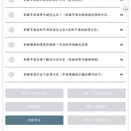
6
积家手表进入灰尘的维护方法（处理办法）
湖北省宜昌市西陵区夷陵大道与港窑路积家售后服务中心（需提前预约）

湖南省常德市武陵区人民路积家售后服务中心（需提前预约）
7
积家手表表带生锈怎么办？（积家手表去除锈迹的四种方法）
湖南省郴州市北湖区国庆北路积家售后服务中心（需提前预约）
湖南省衡阳市雁峰区解放路积家售后服务中心（需提前预约）
8
积家手表走时不准应该怎么办?(走时不准的处理方法)
湖南省怀化市鹤城区迎丰中路积家售后服务中心（需提前预约）
湖南省娄底市娄星区长青街积家售后服务中心（需提前预约）
9
积家腕表刻度意外脱落？专业应对策略在这里
湖南省邵阳市双清区东风路积家售后服务中心（需提前预约）
湖南省湘潭市雨湖区莲城大道积家售后服务中心（需提前预约）
10
积家手表生锈了解决方法大全（有效保养与修复指南）
湖南省益阳市赫山区桃花仑路积家售后服务中心（需提前预约）
11
积家发条拧反了处理方法（手表维修的正确步骤与技巧）
湖南省永州市冷水滩区永州大道与中兴路交叉口积家售后服务中心（需提前预约）
湖南省岳阳市岳阳楼区东茅岭路积家售后服务中心（需提前预约）
湖南省张家界市永定区解放路积家售后服务中心（需提前预约）
积家，手表发展史
积家，手表走时不准
湖南省长沙市芙蓉区建湘路393号世茂环球金融中心写字楼10层1013室积家售后服务中心（需提前预约）
积家维修
伯爵，更换表带
湖南省株洲市芦淞区建设南路积家售后服务中心（需提前预约）
甘肃省白银市白银区北京路积家售后服务中心（需提前预约）
积家售后
积家，手表保养
甘肃省定西市安定区解放路积家售后服务中心（需提前预约）