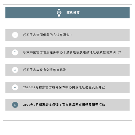
甘肃省敦煌市沙州镇阳关中路积家售后服务中心（需提前预约）
甘肃省合作市人民街积家售后服务中心（需提前预约）
随机推荐
甘肃省嘉峪关市雄关区新华中路积家售后服务中心（需提前预约）
甘肃省金昌市金川区北京路积家售后服务中心（需提前预约）
甘肃省酒泉市肃州区西大街积家售后服务中心（需提前预约）
1
积家手表全面保养的方法有哪些！
甘肃省临夏市城南街道团结路积家售后服务中心（需提前预约）
甘肃省陇南市武都区人民路积家售后服务中心（需提前预约）
2
积家中国官方售后服务中心｜最新电话及维修地址权威信息声明（2026年8月更新）
甘肃省平凉市崆峒区西大街积家售后服务中心（需提前预约）
甘肃省庆阳市西峰区南大街积家售后服务中心（需提前预约）
3
积家手表表盘有划痕怎么解决
甘肃省天水市秦州区民主路积家售后服务中心（需提前预约）
甘肃省武威市凉州区迎宾路积家售后服务中心（需提前预约）
4
2026年7月积家官方维修保养中心网点地址变更及新开业
甘肃省张掖市甘州区民乐北路积家售后服务中心（需提前预约）
宁夏回族自治区固原市原州区文化街积家售后服务中心（需提前预约）
5
2026年7月积家表友必读：官方售后网点搬迁及新开汇总
宁夏回族自治区石嘴山市大武口区贺兰山路积家售后服务中心（需提前预约）
宁夏回族自治区吴忠市利通区开元大道积家售后服务中心（需提前预约）
宁夏回族自治区银川市兴庆区新华东路97号新百中心C馆一层C1-18号商铺积家售后服务中心（需提前预约）