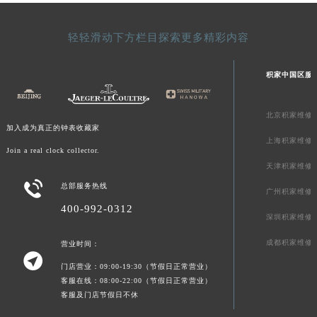
宁夏回族自治区中卫市沙坡头区鼓楼东街积家售后服务中心（需提前预约）
青海省果洛藏族自治州玛沁县团结路积家售后服务中心（需提前预约）
轻轻滑动下方栏目探索更多精彩内容
青海省海北藏族自治州海晏县将军路积家售后服务中心（需提前预约）
青海省海东市乐都区滨河路积家售后服务中心（需提前预约）
积家中国区服
青海省海南藏族自治州共和县青海湖大街积家售后服务中心（需提前预约）
青海省海西蒙古族藏族自治州德令哈市柴达木路积家售后服务中心（需提前预约）
北京积家维修
青海省黄南藏族自治州同仁市德合隆路积家售后服务中心（需提前预约）
加入成为真正的钟表收藏家
上海积家维修
青海省西宁市城西区海湖新区西关大道积家售后服务中心（需提前预约）
Join a real clock collector.
青海省玉树藏族自治州结古镇胜利路积家售后服务中心（需提前预约）
天津积家维修
陕西省安康市汉滨区金州路积家售后服务中心（需提前预约）

总部服务热线
广州积家维修
陕西省宝鸡市渭滨区经二路积家售后服务中心（需提前预约）
400-992-0312
深圳积家维修
陕西省汉中市汉台区北大街积家售后服务中心（需提前预约）
陕西省商洛市商州区州城街积家售后服务中心（需提前预约）
成都积家维修
营业时间：

陕西省铜川市王益区红旗街积家售后服务中心（需提前预约）
门店营业：09:00-19:30（节假日正常营业）
陕西省渭南市临渭区东风大街积家售后服务中心（需提前预约）
客服在线：08:00-22:00（节假日正常营业）
客服及门店节假日不休
陕西省咸阳市秦都区沣西新城统一西路与白马河路交汇处积家售后服务中心（需提前预约）