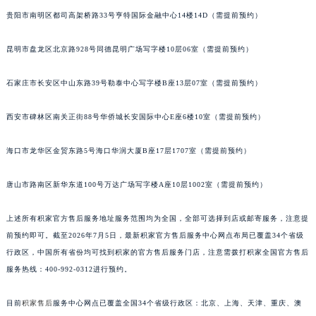
安徽省蚌埠市蚌山区淮河路积家售后服务中心（需提前预约）
贵阳市南明区都司高架桥路33号亨特国际金融中心14楼14D（需提前预约）
安徽省亳州市谯城区魏武大道积家售后服务中心（需提前预约）
安徽省池州市贵池区长江路积家售后服务中心（需提前预约）
昆明市盘龙区北京路928号同德昆明广场写字楼10层06室（需提前预约）
安徽省滁州市琅琊区南谯北路积家售后服务中心（需提前预约）
安徽省阜阳市颍州区颍州北路积家售后服务中心（需提前预约）
石家庄市长安区中山东路39号勒泰中心写字楼B座13层07室（需提前预约）
安徽省淮北市相山区淮海路积家售后服务中心（需提前预约）
西安市碑林区南关正街88号华侨城长安国际中心E座6楼10室（需提前预约）
安徽省淮南市田家庵区国庆中路积家售后服务中心（需提前预约）
安徽省黄山市屯溪区黄山西路积家售后服务中心（需提前预约）
海口市龙华区金贸东路5号海口华润大厦B座17层1707室（需提前预约）
安徽省六安市金安区解放中路积家售后服务中心（需提前预约）
安徽省马鞍山市雨山区湖南西路积家售后服务中心（需提前预约）
唐山市路南区新华东道100号万达广场写字楼A座10层1002室（需提前预约）
安徽省宿州市埇桥区人民中路积家售后服务中心（需提前预约）
上述所有积家官方售后服务地址服务范围均为全国，全部可选择到店或邮寄服务，注意提
安徽省铜陵市铜官区石城大道积家售后服务中心（需提前预约）
前预约即可。截至2026年7月5日，最新积家官方售后服务中心网点布局已覆盖34个省级
安徽省芜湖市镜湖区中山路步行街积家售后服务中心（需提前预约）
行政区，中国所有省份均可找到积家的官方售后服务门店，注意需拨打积家全国官方售后
安徽省宣城市宣州区叠嶂西路积家售后服务中心（需提前预约）
服务热线：400-992-0312进行预约。
福建省龙岩市新罗区九一南路积家售后服务中心（需提前预约）
福建省南平市建阳区人民西路积家售后服务中心（需提前预约）
目前
积家售后
服务中心网点已覆盖全国34个省级行政区：北京、上海、天津、重庆、澳