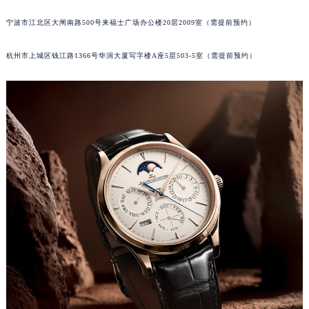
前预约）
南通市崇川区工农路57号圆融广场写字楼16层1603室（需提前预约）
苏州市苏州工业园区星港街199号苏州中心办公楼C座22层08室（需提前预约）
宁波市江北区大闸南路500号来福士广场办公楼20层2009室（需提前预约）
武汉市江汉区解放大道686号世界贸易大厦38层09室（需提前预约）
杭州市上城区钱江路1366号华润大厦写字楼A座5层503-5室（需提前预约）
南宁市青秀区金湖路59号地王大厦12楼1224室（需提前预约）
合肥市蜀山区潜山路111号万象城华润大厦B座12楼03室（需提前预约）
泉州市丰泽区宝洲路729号浦西万达中心写字楼A座7楼709室（需提前预约）
青岛市南区山东路6号华润大厦B座22层04室（需提前预约）
烟台市芝罘区胜利路139号万达金融中心A座907室（需提前预约）
长春市朝阳区西安大路727号中银大厦A座(旺进大厦)18层09室（需提前预约）
贵阳市南明区都司高架桥路33号亨特国际金融中心14楼14D（需提前预约）
昆明市盘龙区北京路928号同德昆明广场写字楼10层06室（需提前预约）
石家庄市长安区中山东路39号勒泰中心写字楼B座13层07室（需提前预约）
西安市碑林区南关正街88号华侨城长安国际中心E座6楼10室（需提前预约）
海口市龙华区金贸东路5号海口华润大厦B座17层1707室（需提前预约）
唐山市路南区新华东道100号万达广场写字楼A座10层1002室（需提前预约）
台州市椒江区东海大道1800号腾达中心东1幢20楼2002室（需提前预约）