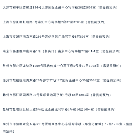
厦门市思明区湖滨东路95号华润大厦写字楼B座11层1104室（需提前预约）
天津市和平区赤峰道136号天津国际金融中心写字楼26层2603室（需提前预约）
福州市鼓楼区五四路128-1号恒力城写字楼15层03室（需提前预约）
成都市锦江区人民东路6号SAC东原中心写字楼24层2406B室（需提前预约）
上海市徐汇区虹桥路3号港汇中心写字楼2座37层3705室（需提前预约）
重庆市江北区观音桥步行街2号融恒时代广场写字楼9层902室（需提前预约）
长沙市芙蓉区定王台街道建湘路393号世茂环球金融中心写字楼（芙蓉广场）10层13室（需提前预约）
上海市黄浦区南京东路299号宏伊国际广场写字楼8层806室（需提前预约）
郑州市二七区铭功路10号华润大厦写字楼29层2905室（需提前预约）
南京市秦淮区中山南路1号（新街口）南京中心写字楼22层C1-1室（需提前预约）
太原市迎泽区解放路15号亨得利名表服务中心（品牌授权店）3层整层（需提前预约）
沈阳市沈河区中街路137号亨得利名表服务中心（品牌授权店）1层整层（需提前预约）
常州市新北区龙锦路1590号现代传媒中心写字楼5号楼10层1008室（需提前预约）
沈阳市沈河区中街路83号亨得利名表服务中心（品牌授权店）1层整层（需提前预约）
乌鲁木齐市天山区红山路26号时代广场（CCMALL）C座17层17-B（需提前预约）
徐州市鼓楼区淮海东路29号苏宁广场IFC国际金融中心35层3508室（需提前预约）
温州市鹿城区锦绣路1067号置信广场10层1015室（需提前预约）
哈尔滨市道里区友谊西路600号富力中心T2座写字楼29层03室（需提前预约）
扬州市邗江区国展路29号星耀天地写字楼1号楼18层1803室（需提前预约）
大连市中山区人民路15号国际金融大厦7层G室（需提前预约）
盐城市盐都区世纪大道5号盐城金融城写字楼1号楼16层1604室（需提前预约）
佛山市禅城区季华五路57号万科金融中心C座12层1205室（需提前预约）
东莞市东城街道鸿福东路1号民盈国贸中心T1写字楼9层907室（需提前预约）
泰州市海陵区永定东路399号置地商务中心东塔写字楼（华润万象城）17层1706室（需提
无锡市梁溪区人民中路139号恒隆广场写字楼1座11层1104室（需提前预约）