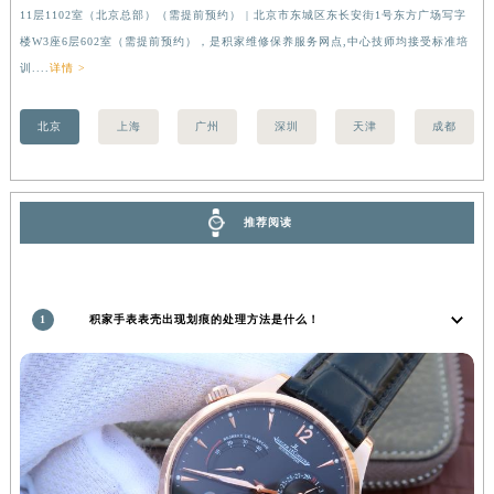
北京积家售后服务中心位于北京市朝阳区建国门外大街甲6号华熙国际中心写字楼D座
上
香港特别行政区尖沙咀区油尖旺区广东道积家售后服务中心（需提前预约）
11层1102室（北京总部）（需提前预约） | 北京市东城区东长安街1号东方广场写字
（
香港特别行政区金钟区中西区金钟道积家售后服务中心（需提前预约）
楼W3座6层602室（需提前预约），是积家维修保养服务网点,中心技师均接受标准培
前
香港特别行政区九龙区油尖旺区弥敦道积家售后服务中心（需提前预约）
训....
详情 >
香港特别行政区铜锣湾区湾仔区轩尼诗道积家售后服务中心（需提前预约）
北京
上海
广州
深圳
天津
成都
河南省安阳市文峰区解放大道积家售后服务中心（需提前预约）
河南省鹤壁市淇滨区九州路积家售后服务中心（需提前预约）
河南省济源市沁园街道济水大道积家售后服务中心（需提前预约）
河南省焦作市解放区解放路积家售后服务中心（需提前预约）
推荐阅读
河南省开封市鼓楼区中山路积家售后服务中心（需提前预约）
河南省洛阳市西工区中州中路与解放路交叉口积家售后服务中心（需提前预约）
河南省漯河市源汇区交通路积家售后服务中心（需提前预约）
1
积家手表表壳出现划痕的处理方法是什么！
河南省南阳市宛城区范蠡东路与南都路交叉口积家售后服务中心（需提前预约）
河南省平顶山市卫东区建设路积家售后服务中心（需提前预约）
河南省濮阳市大华龙区开州路绿城路交叉口积家售后服务中心（需提前预约）
河南省三门峡市湖滨区和平路积家售后服务中心（需提前预约）
河南省商丘市梁园区神火大道积家售后服务中心（需提前预约）