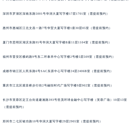
广州市越秀区环市东路371-375号世界贸易中心大厦南塔写字楼15层07室（需提前预约）
吉林省吉林市船营区河南街积家售后服务中心（需提前预约）
吉林省辽源市龙山区人民大街积家售后服务中心（需提前预约）
深圳市罗湖区深南东路5001号华润大厦写字楼17层1701室（需提前预约）
吉林省梅河口市新华街道梅河大街积家售后服务中心（需提前预约）
吉林省四平市铁东区紫气大路与南九经街交汇处积家售后服务中心（需提前预约）
惠州市惠城区江北文昌一路7号华贸大厦写字楼1座30层05室（需提前预约）
吉林省松原市宁江区五环大街积家售后服务中心（需提前预约）
厦门市思明区湖滨东路95号华润大厦写字楼B座11层1104室（需提前预约）
吉林省通化市东昌区环通乡江南大街积家售后服务中心（需提前预约）
吉林省延边市延吉市解放路积家售后服务中心（需提前预约）
福州市晋安区横屿路9号东二环泰禾中心写字楼2号楼5层509室（需提前预约）
辽宁省鞍山市铁东区站前街积家售后服务中心（需提前预约）
辽宁省本溪市平山区胜利路积家售后服务中心（需提前预约）
成都市锦江区人民东路6号SAC东原中心写字楼24层2406B室（需提前预约）
辽宁省朝阳市双塔区新华路积家售后服务中心（需提前预约）
辽宁省丹东市振兴区七经街积家售后服务中心（需提前预约）
重庆市江北区观音桥步行街2号融恒时代广场写字楼9层902室（需提前预约）
辽宁省抚顺市新抚区东一路积家售后服务中心（需提前预约）
长沙市芙蓉区定王台街道建湘路393号世茂环球金融中心写字楼（芙蓉广场）10层13室
辽宁省阜新市海州区解放大街积家售后服务中心（需提前预约）
（需提前预约）
辽宁省葫芦岛市连山区中央路积家售后服务中心（需提前预约）
辽宁省锦州市古塔区中央大街积家售后服务中心（需提前预约）
郑州市二七区铭功路10号华润大厦写字楼29层2905室（需提前预约）
辽宁省辽阳市白塔区新运大街积家售后服务中心（需提前预约）