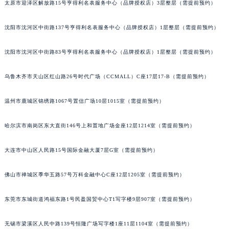
辽宁省盘锦市兴隆台区石油大街积家售后服务中心（需提前预约）
太原市迎泽区解放路15号亨得利名表服务中心（品牌授权店）3层整层（需提前预约）
辽宁省铁岭市银州区南马路积家售后服务中心（需提前预约）
沈阳市沈河区中街路137号亨得利名表服务中心（品牌授权店）1层整层（需提前预约）
辽宁省营口市站前区市府路与渤海大街交叉口积家售后服务中心（需提前预约）
辽宁省沈阳市沈河区中街路137号亨得利名表维修授权店1楼积家售后服务中心（需提前预约）
沈阳市沈河区中街路83号亨得利名表服务中心（品牌授权店）1层整层（需提前预约）
辽宁省沈阳市沈河区中街路83号亨得利名表维修授权店1楼积家售后服务中心（需提前预约）
北京市朝阳区建国门外大街甲6号华熙国际中心D座11层1102室积家售后服务中心（北京总部）（需提前预约）
乌鲁木齐市天山区红山路26号时代广场（CCMALL）C座17层17-B（需提前预约）
北京市东城区东长安街1号王府井东方广场W3座6层602室积家售后服务中心（需提前预约）
温州市鹿城区锦绣路1067号置信广场10层1015室（需提前预约）
河北省保定市竞秀区朝阳北大街北国先天下积家售后服务中心（需提前预约）
内蒙古自治区阿拉善盟市左旗土尔扈特大街积家售后服务中心（需提前预约）
哈尔滨市南岗区东大直街146号上和置地广场金座12层1214室（需提前预约）
内蒙古自治区巴彦淖尔市临河区新华街积家售后服务中心（需提前预约）
内蒙古自治区包头市青山区幸福路甲3号王府井百货名表维修积家售后服务中心（需提前预约）
大连市中山区人民路15号国际金融大厦7层G室（需提前预约）
内蒙古自治区赤峰市红山区哈达街积家售后服务中心（需提前预约）
内蒙古自治区鄂尔多斯市东胜区伊金霍洛街积家售后服务中心（需提前预约）
佛山市禅城区季华五路57号万科金融中心C座12层1205室（需提前预约）
内蒙古自治区呼伦贝尔市海拉尔区中央街积家售后服务中心（需提前预约）
东莞市东城街道鸿福东路1号民盈国贸中心T1写字楼9层907室（需提前预约）
内蒙古自治区通辽市科尔沁区明仁大街积家售后服务中心（需提前预约）
内蒙古自治区乌海市海勃湾区人民南路积家售后服务中心（需提前预约）