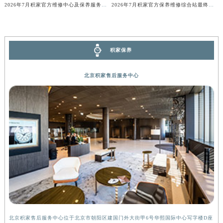
2026年7月积家官方售后服务迁移及新设最终补充公告（定稿）
2026年7月积家官方维修保养综合服务点最新动态补充最终汇总（搬迁新增）文件
广西壮族自治区桂林市秀峰区红岭路积家售后服务中心（需提前预约）
2026年7月积家官方维修中心及保养服务中心迁移与增设补充速报说明最终
2026年7月积家官方保养维修综合站最终搬迁及新增服务点公示
广西壮族自治区河池市金城江区金城江街道朝阳路积家售后服务中心（需提前预约）
广西壮族自治区贺州市八步区城东街道灵峰南路积家售后服务中心（需提前预约）
广西壮族自治区来宾市兴宾区桂中大道积家售后服务中心（需提前预约）
积家保养
广西壮族自治区柳州市城中区中山中路积家售后服务中心（需提前预约）
广西壮族自治区钦州市钦南区金海湾东大街积家售后服务中心（需提前预约）
北京积家售后服务中心
广西壮族自治区梧州市万秀区龙湖镇高旺路积家售后服务中心（需提前预约）
广西壮族自治区玉林市玉州区金玉路积家售后服务中心（需提前预约）
海南省儋州市儋州市那大镇兰洋北路积家售后服务中心（需提前预约）
海南省东方市八所镇解放西路积家售后服务中心（需提前预约）
海南省琼海市嘉积镇东风路积家售后服务中心（需提前预约）
海南省三沙市西沙区西沙群岛永兴岛北京路积家售后服务中心（需提前预约）
海南省三亚市吉阳区迎宾路积家售后服务中心（需提前预约）
海南省万宁市万城镇解放路积家售后服务中心（需提前预约）
海南省文昌市文城镇教育东路积家售后服务中心（需提前预约）
海南省五指山市通什镇三月三大道积家售后服务中心（需提前预约）