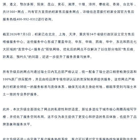
江门、茂名、玉林、乐山、南充、雅安、宝鸡、柳州、拉萨、丽江、张家界、襄阳、株
江西省吉安市吉州区井冈山大道积家售后服务中心（需提前预约）
洲、遵义、鄂尔多斯、阳泉、昆山、黄石、湘潭、十堰、漳州、攀枝花、香港、台北等，
江西省景德镇市珠山区珠山中路积家售后服务中心（需提前预约）
共计360+网点，均有官方直营的积家售后服务网点，详细信息需拨打积家全国官方售后
江西省九江市浔阳区浔阳路积家售后服务中心（需提前预约）
服务热线400-992-0312进行咨询。
江西省南昌市红谷滩新区红谷中大道998号绿地双子塔（中央广场）A1座办公楼14层1407室积家售后服务中心（需提前预约）
截至2026年7月5日，积家已在北京、上海、天津、重庆等34个省级行政区设立官方售后
江西省萍乡市安源区萍安北大道与康庄路交叉口积家售后服务中心（需提前预约）
维修服务中心。这些服务中心形成了覆盖华北、华东、华南、西南、华中、东北和西北七
江西省上饶市信州区滨江西路积家售后服务中心（需提前预约）
大区域的“直营中心+服务点”双轨网络。优化后的网点不仅解决了以往部分地区“售后难、
江西省新余市渝水区北湖西路积家售后服务中心（需提前预约）
距离远、预约久”的问题，还进一步提升了服务质量与效率。
江西省宜春市袁州区中山中路积家售后服务中心（需提前预约）
江西省鹰潭市月湖区胜利东路积家售后服务中心（需提前预约）
所有升级后的网点均通过瑞士日内瓦总部严格认证，统一配备了瑞士进口精密检测仪器和
100%原厂供应配件，并且由经品牌专项培训认证的资深制表师提供服务。这些网点严格
山东省德州市德城区东风中路积家售后服务中心（需提前预约）
执行积家全球统一的服务标准与质保体系，确保无论表主身处何地，都能享受到与瑞士本
山东省东营市东营区济南路积家售后服务中心（需提前预约）
土一致的专业养护服务。
山东省济南市历下区经十路11111号华润中心写字楼（万象城）15层1508室积家售后服务中心（需提前预约）
山东省济宁市任城区太白楼路积家售后服务中心（需提前预约）
此外，本次升级全面强化了网点的私密性和舒适度。新址多选址于城市核心商圈高端写字
山东省莱芜市文化南路8号银座商城名表维修一楼名表维修积家售后服务中心（需提前预约）
楼，并优化了服务空间布局。这不仅为表主提供了更安心和舒适的售后体验，也提升了品
山东省临沂市兰山区解放路积家售后服务中心（需提前预约）
牌形象和服务水平。
山东省日照市东港区烟台路积家售后服务中心（需提前预约）