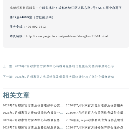
写字楼26层2603室（需提前预约）
广东省茂名市电白区水东街道迎宾大道积家售后服务中心（需提前预约）
成都积家售后服务中心
服务地址：成都市锦江区人民东路6号SAC东原中心写字
广东省梅州市梅江区金燕大道积家售后服务中心（需提前预约）
楼24层2406B室（需提前预约）
广东省清远市清城区湖西路积家售后服务中心（需提前预约）
广东省汕头市龙湖区长平路积家售后服务中心（需提前预约）
服务专线：
400-992-0312
广东省汕尾市城区香洲街道园林社区翠园街积家售后服务中心（需提前预约）
本页链接：
http://www.jaegerfw.com/problems/shanghai/21561.html
广东省韶关市武江区芙蓉新区与老城中心交汇处积家售后服务中心（需提前预约）
广东省深圳市罗湖区深南东路5001号华润大厦17层1701室积家售后服务中心（需提前预约）
广东省阳江市江城区东风一路积家售后服务中心（需提前预约）
上一篇:
2026年7月积家官方保养中心与维修服务站信息更新完整清单最终公示
广东省云浮市云城区金山路积家售后服务中心（需提前预约）
广东省湛江市赤坎区观海北路积家售后服务中心（需提前预约）
下一篇:
2026年7月积家官方售后维修及保养服务网络迁址与扩张补充最终定稿
广东省肇庆市端州区信安大道与砚都大道交汇处积家售后服务中心（需提前预约）
广西壮族自治区百色市右江区中山二路积家售后服务中心（需提前预约）
相关文章
广西壮族自治区北海市海城区北京路积家售后服务中心（需提前预约）
2026年7月积家官方售后保养维修中心变动正式通知
2026年7月积家官方售后维修及保养服务网络迁址与扩张
广西壮族自治区崇左市江州区石景林街道友谊大道与丽川路交汇处积家售后服务中心（需提前预约）
2026年7月积家官方维修保养综合服务中心调整补充公告确认稿发布完毕
2026年7月积家官方售后网络升级补充最终速报（迁址及新开）
广西壮族自治区防城港市港口区金花茶大道积家售后服务中心（需提前预约）
2026年7月积家官方保养中心与维修服务中心迁址及新开完整指南
2026最新jaeger积家名表官方保养点地址考察报告
广西壮族自治区贵港市港北区港城街道布山大道与仙衣路交叉口积家售后服务中心（需提前预约）