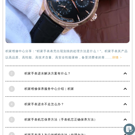
河南省新乡市红旗区人民路积家售后服务中心（需提前预约）
河南省信阳市浉河区东方红大道积家售后服务中心（需提前预约）
河南省许昌市魏都区建安大道与八龙路交叉口积家售后服务中心（需提前预约）
河南省郑州市二七区民主路10号华润大厦29层2905室积家售后服务中心（需提前预约）
河南省周口市川汇区七一路积家售后服务中心（需提前预约）
河南省驻马店市驿城区乐山大道与置地大道交叉口积家售后服务中心（需提前预约）
积家维修中心分享：“积家手表表壳出现划痕的处理方法是什么！”。积家手表其产品
湖北省鄂州市鄂城区文星大道积家售后服务中心（需提前预约）
以高品质、高性能、高技术含量、高安全性能著称，备受消费者的青......
详情 >
湖北省黄冈市黄州区赤壁大道积家售后服务中心（需提前预约）
湖北省黄石市黄石港区武汉路积家售后服务中心（需提前预约）
2
积家手表进水解决方案有什么？
湖北省荆门市东宝中天街步行街积家售后服务中心（需提前预约）
湖北省荆州市荆州区荆中路积家售后服务中心（需提前预约）
3
积家维修保养服务中心介绍 | 积家
湖北省十堰市茅箭区人民北路积家售后服务中心（需提前预约）
湖北省随州市曾都区青年路积家售后服务中心（需提前预约）
4
积家手表进水不走怎么办？
湖北省咸宁市咸安区长安大道积家售后服务中心（需提前预约）
湖北省襄阳市樊城区长虹路与人民路交叉口积家售后服务中心（需提前预约）
5
积家手表机芯保养方法（手表机芯正确保养方法）

湖北省孝感市孝南区复兴大道积家售后服务中心（需提前预约）