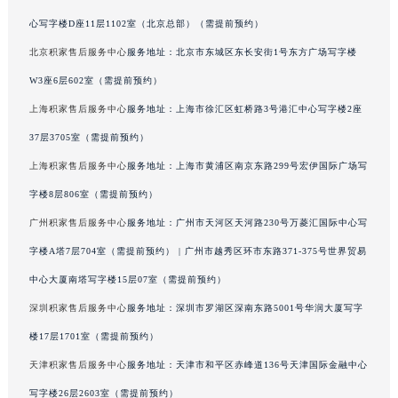
北京积家售后服务中心
服务地址：北京市朝阳区建国门外大街甲6号华熙国际中
澳门特别行政区大堂区议事亭前地（新马路）积家售后服务中心（需提前预约）
心写字楼D座11层1102室（北京总部）（需提前预约）
澳门特别行政区风顺堂区南湾大马路积家售后服务中心（需提前预约）
北京积家售后服务中心
服务地址：北京市东城区东长安街1号东方广场写字楼
澳门特别行政区花地玛堂区关闸广场积家售后服务中心（需提前预约）
澳门特别行政区花王堂区大三巴商圈积家售后服务中心（需提前预约）
W3座6层602室（需提前预约）
澳门特别行政区嘉模堂区官也街积家售后服务中心（需提前预约）
上海积家售后服务中心
服务地址：上海市徐汇区虹桥路3号港汇中心写字楼2座
澳门省路氹城市金光大道积家售后服务中心（需提前预约）
37层3705室（需提前预约）
澳门特别行政区望德堂区塔石广场积家售后服务中心（需提前预约）
上海积家售后服务中心
服务地址：上海市黄浦区南京东路299号宏伊国际广场写
福建省福州市鼓楼区五四路128-1号恒力城写字楼15层03室积家售后服务中心（需提前预约）
字楼8层806室（需提前预约）
福建省厦门市思明区湖滨东路95号万象城华润大厦B座11层1104室积家售后服务中心（需提前预约）
广州积家售后服务中心
服务地址：广州市天河区天河路230号万菱汇国际中心写
广东省潮州市潮安区新风路与潮汕路交汇处积家售后服务中心（需提前预约）
字楼A塔7层704室（需提前预约） | 广州市越秀区环市东路371-375号世界贸易
广东省广州市天河区天河路230号万菱汇国际中心A塔7层704室积家售后服务中心（需提前预约）
广东省广州市越秀区环市东路371-375号世界贸易中心大厦南塔15层1507室积家售后服务中心（需提前预约）
中心大厦南塔写字楼15层07室（需提前预约）
广东省河源市源城区越王大道积家售后服务中心（需提前预约）
深圳积家售后服务中心
服务地址：深圳市罗湖区深南东路5001号华润大厦写字
广东省惠州市惠城区江北文昌一路7号华贸大厦1座30层3005室积家售后服务中心（需提前预约）
楼17层1701室（需提前预约）
广东省江门市蓬江区广场西路积家售后服务中心（需提前预约）
天津积家售后服务中心
服务地址：天津市和平区赤峰道136号天津国际金融中心
广东省揭阳市榕城进贤门步行街积家售后服务中心（需提前预约）