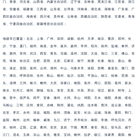
福建省宁德市蕉城区天湖东路积家售后服务中心（需提前预约）
门、香港、河北省、山西省、内蒙古自治区、辽宁省、吉林省、黑龙江省、江苏省、浙江
省、安徽省、福建省、江西省、山东省、台湾省、河南省、湖北省、湖南省、广东省、广
福建省莆田市城厢区霞林街道荔华东大道积家售后服务中心（需提前预约）
西壮族自治区、海南省、四川省、贵州省、云南省、西藏自治区、陕西省、甘肃省、青海
福建省三明市三元区东乾二路积家售后服务中心（需提前预约）
省、宁夏回族自治区、新疆维吾尔自治区；
福建省漳州市龙文区步港路积家售后服务中心（需提前预约）
江苏省常州市新北区龙锦路1590号现代传媒中心5号楼10层1008室积家售后服务中心（需提前预约）
地级市已覆盖：北京、上海、广州、深圳、成都、杭州、天津、南京、重庆、郑州、长
江苏省淮安市清江浦区淮海北路积家售后服务中心（需提前预约）
沙、宁波、厦门、福州、南昌、金华、嘉兴、扬州、常州、绍兴、徐州、盐城、泰州、济
江苏省连云港市海州区通灌北路积家售后服务中心（需提前预约）
南、惠州、苏州、武汉、西安、青岛、无锡、温州、沈阳、大连、海口、三亚、佛山、东
莞、珠海、哈尔滨、合肥、昆明、太原、石家庄、南宁、南通、长春、烟台、唐山、廊
江苏省南京市秦淮区中山南路1号南京中心22层22-C1-C3室积家售后服务中心（需提前预约）
坊、保定、贵阳、泉州、台州、湖州、中山、乌鲁木齐、洛阳、邯郸、秦皇岛、澳门、西
江苏省宿迁市宿城区西湖路积家售后服务中心（需提前预约）
宁、潍坊、呼和浩特、沧州、鞍山、赣州、临沂、岳阳、平顶山、镇江、桂林、芜湖、汕
江苏省泰州市海陵区永定东路399号置地商务中心东塔（华润万象城）17层1706室积家售后服务中心（需提前预约）
头、淄博、兰州、银川、郴州、大庆、张家口、衡阳、焦作、周口、邵阳、亳州、新乡、
江苏省徐州市鼓楼区淮海东路29号苏宁广场IFC国际金融中心35层3508室积家售后服务中心（需提前预约）
衡水、牡丹江、德州、聊城、包头、淮安、宜昌、许昌、邢台、宿迁、丽水、蚌埠、上
江苏省盐城市盐都区世纪大道5号盐城金融城写字楼1号楼16层1604室积家售后服务中心（需提前预约）
饶、晋中、葫芦岛、四平、宜春、滁州、大同、舟山、绵阳、天水、德阳、承德、绥化、
江苏省扬州市邗江区国展路29号星耀天地写字楼1号楼18层1803室积家售后服务中心（需提前预约）
马鞍山、三明、滨州、黄冈、赤峰、荆州、通化、鸡西、佳木斯、黑河、连云港、阜阳、
吉安、枣庄、永州、清远、揭阳、梧州、渭南、延安、长治、运城、淮南、莆田、荆门、
江苏省镇江市京口区中山东路积家售后服务中心（需提前预约）
益阳、梅州、达州、榆林、威海、九江、济宁、齐齐哈尔、南阳、常德、呼伦贝尔、丹
江西省抚州市临川区赣东大道积家售后服务中心（需提前预约）
东、锦州、辽阳、辽源、衢州、安庆、龙岩、宁德、鹰潭、泰安、商丘、驻马店、咸宁、
江西省赣州市章贡区文清路积家售后服务中心（需提前预约）