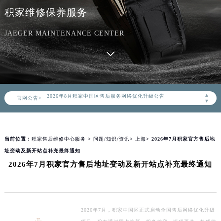
积家维修保养服务
JAEGER MAINTENANCE CENTER
2026年8月积家中国区售后服务网络优化升级公告
▲
官网公告>
2026年8月积家全国官方售后客户服务热线：400-992-0312
▼
积家官方全国统一服务热线400-992-0312，服务覆盖中国大陆、香港、澳门、台湾全部区域（非大陆需加拨“+86”）
2026年8月积家售后服务中心最新网点地址：
当前位置：
积家售后维修中心服务
>
问题/知识/资讯
>
上海
> 2026年7月积家官方售后地
北京市朝阳区建国门外大街甲6号华熙国际中心写字楼D座11层1102室（北京总部）（需提前预约）
址变动及新开站点补充最终通知
北京市东城区东长安街1号东方广场写字楼W3座6层602室（需提前预约）
2026年7月积家官方售后地址变动及新开站点补充最终通知
天津市和平区赤峰道136号天津国际金融中心写字楼26层2603室（需提前预约）
上海市徐汇区虹桥路3号港汇中心写字楼2座37层3705室（需提前预约）
上海市黄浦区南京东路299号宏伊国际广场写字楼8层806室（需提前预约）
南京市秦淮区中山南路1号（新街口）南京中心写字楼22层C1-1室（需提前预约）
2026年7月，积家中国区正式启动全国售后网络优化升级