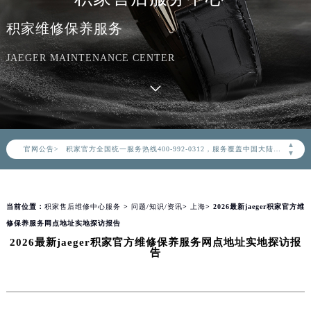
积家维修保养服务
JAEGER MAINTENANCE CENTER
2026年8月积家中国区售后服务网络优化升级公告
2026年8月积家全国官方售后客户服务热线：400-992-0312
▲
官网公告>
积家官方全国统一服务热线400-992-0312，服务覆盖中国大陆、香港、澳门、台湾全部区域（非大陆需加拨“+86”）
▼
2026年8月积家售后服务中心最新网点地址：
北京市朝阳区建国门外大街甲6号华熙国际中心写字楼D座11层1102室（北京总部）（需提前预约）
当前位置：
积家售后维修中心服务
>
问题/知识/资讯
>
上海
> 2026最新jaeger积家官方维
北京市东城区东长安街1号东方广场写字楼W3座6层602室（需提前预约）
修保养服务网点地址实地探访报告
天津市和平区赤峰道136号天津国际金融中心写字楼26层2603室（需提前预约）
2026最新jaeger积家官方维修保养服务网点地址实地探访报
上海市徐汇区虹桥路3号港汇中心写字楼2座37层3705室（需提前预约）
告
上海市黄浦区南京东路299号宏伊国际广场写字楼8层806室（需提前预约）
南京市秦淮区中山南路1号（新街口）南京中心写字楼22层C1-1室（需提前预约）
常州市新北区龙锦路1590号现代传媒中心写字楼5号楼10层1008室（需提前预约）