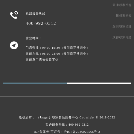
天津积家维修
青海省果洛藏族自治州玛沁县团结路积家售后服务中心（需提前预约）

总部服务热线
青海省海北藏族自治州海晏县将军路积家售后服务中心（需提前预约）
广州积家维修
青海省海东市乐都区滨河路积家售后服务中心（需提前预约）
400-992-0312
深圳积家维修
青海省海南藏族自治州共和县青海湖大街积家售后服务中心（需提前预约）
成都积家维修
营业时间：
青海省海西蒙古族藏族自治州德令哈市柴达木路积家售后服务中心（需提前预约）

青海省黄南藏族自治州同仁市德合隆路积家售后服务中心（需提前预约）
门店营业：09:00-19:30（节假日正常营业）
客服在线：08:00-22:00（节假日正常营业）
青海省西宁市城西区海湖新区西关大道积家售后服务中心（需提前预约）
客服及门店节假日不休
青海省玉树藏族自治州结古镇胜利路积家售后服务中心（需提前预约）
陕西省安康市汉滨区金州路积家售后服务中心（需提前预约）
陕西省宝鸡市渭滨区经二路积家售后服务中心（需提前预约）
陕西省汉中市汉台区北大街积家售后服务中心（需提前预约）
陕西省商洛市商州区州城街积家售后服务中心（需提前预约）
陕西省铜川市王益区红旗街积家售后服务中心（需提前预约）
陕西省渭南市临渭区东风大街积家售后服务中心（需提前预约）
版权所有：
（Jaeger）
积家售后服务中心
Copyright © 2018-2032
陕西省咸阳市秦都区沣西新城统一西路与白马河路交汇处积家售后服务中心（需提前预约）
客户服务热线：400-992-0312
陕西省延安市宝塔区中心街积家售后服务中心（需提前预约）
ICP备案/许可证号：沪ICP备2026027566号-3