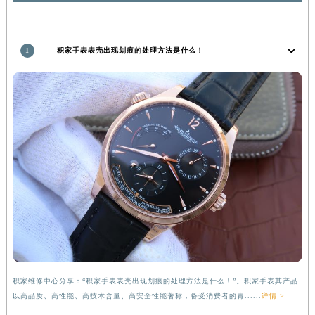
香港特别行政区金钟区中西区金钟道积家售后服务中心（需提前预约）
香港特别行政区九龙区油尖旺区弥敦道积家售后服务中心（需提前预约）
1
积家手表表壳出现划痕的处理方法是什么！
香港特别行政区铜锣湾区湾仔区轩尼诗道积家售后服务中心（需提前预约）
河南省安阳市文峰区解放大道积家售后服务中心（需提前预约）
河南省鹤壁市淇滨区九州路积家售后服务中心（需提前预约）
河南省济源市沁园街道济水大道积家售后服务中心（需提前预约）
河南省焦作市解放区解放路积家售后服务中心（需提前预约）
河南省开封市鼓楼区中山路积家售后服务中心（需提前预约）
河南省洛阳市西工区中州中路与解放路交叉口积家售后服务中心（需提前预约）
河南省漯河市源汇区交通路积家售后服务中心（需提前预约）
河南省南阳市宛城区范蠡东路与南都路交叉口积家售后服务中心（需提前预约）
河南省平顶山市卫东区建设路积家售后服务中心（需提前预约）
河南省濮阳市大华龙区开州路绿城路交叉口积家售后服务中心（需提前预约）
河南省三门峡市湖滨区和平路积家售后服务中心（需提前预约）
积家维修中心分享：“积家手表表壳出现划痕的处理方法是什么！”。积家手表其产品
河南省商丘市梁园区神火大道积家售后服务中心（需提前预约）
以高品质、高性能、高技术含量、高安全性能著称，备受消费者的青......
详情 >
河南省新乡市红旗区人民路积家售后服务中心（需提前预约）