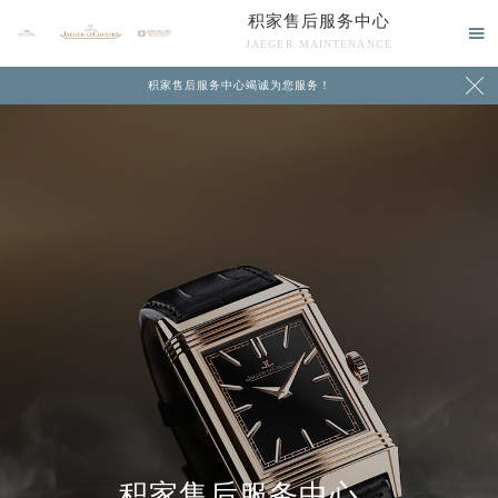
积家售后服务中心

JAEGER MAINTENANCE

积家售后服务中心竭诚为您服务！
中心介绍
联系我们
积家售后服务中心