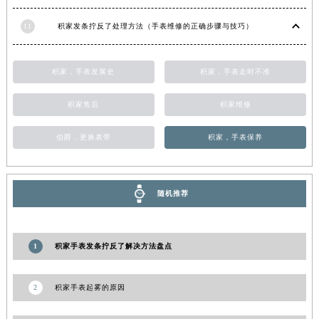
湖南省常德市武陵区人民路积家售后服务中心（需提前预约）
11
积家发条拧反了处理方法（手表维修的正确步骤与技巧）
湖南省郴州市北湖区国庆北路积家售后服务中心（需提前预约）
湖南省衡阳市雁峰区解放路积家售后服务中心（需提前预约）
积家，手表发展史
积家，手表走时不准
湖南省怀化市鹤城区迎丰中路积家售后服务中心（需提前预约）
湖南省娄底市娄星区长青街积家售后服务中心（需提前预约）
积家售后
积家维修
湖南省邵阳市双清区东风路积家售后服务中心（需提前预约）
湖南省湘潭市雨湖区莲城大道积家售后服务中心（需提前预约）
伯爵，更换表带
积家，手表保养
湖南省益阳市赫山区桃花仑路积家售后服务中心（需提前预约）
湖南省永州市冷水滩区永州大道与中兴路交叉口积家售后服务中心（需提前预约）
湖南省岳阳市岳阳楼区东茅岭路积家售后服务中心（需提前预约）
随机推荐
湖南省张家界市永定区解放路积家售后服务中心（需提前预约）
湖南省长沙市芙蓉区建湘路393号世茂环球金融中心写字楼10层1013室积家售后服务中心（需提前预约）
1
积家手表发条拧反了解决方法盘点
湖南省株洲市芦淞区建设南路积家售后服务中心（需提前预约）
甘肃省白银市白银区北京路积家售后服务中心（需提前预约）
2
积家手表起雾的原因
甘肃省定西市安定区解放路积家售后服务中心（需提前预约）
甘肃省敦煌市沙州镇阳关中路积家售后服务中心（需提前预约）