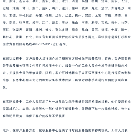
斯、黑河、连云港、阜阳、吉安、枣庄、永州、清远、揭阳、梧州、渭南、延安、长治、
福建省莆田市城厢区霞林街道荔华东大道积家售后服务中心（需提前预约）
运城、淮南、莆田、荆门、益阳、梅州、达州、榆林、威海、九江、济宁、齐齐哈尔、南
福建省三明市三元区东乾二路积家售后服务中心（需提前预约）
阳、常德、呼伦贝尔、丹东、锦州、辽阳、辽源、衢州、安庆、龙岩、宁德、鹰潭、泰
福建省漳州市龙文区步港路积家售后服务中心（需提前预约）
安、商丘、驻马店、咸宁、江门、茂名、玉林、乐山、南充、雅安、宝鸡、柳州、拉萨、
丽江、张家界、襄阳、株洲、遵义、鄂尔多斯、阳泉、昆山、黄石、湘潭、十堰、漳州、
江苏省常州市新北区龙锦路1590号现代传媒中心5号楼10层1008室积家售后服务中心（需提前预约）
攀枝花、香港、台北，均有官方直营或授权的积家售后服务网点，详细信息需拨打积家全
江苏省淮安市清江浦区淮海北路积家售后服务中心（需提前预约）
国官方售后服务热线400-992-0312进行咨询。
江苏省连云港市海州区通灌北路积家售后服务中心（需提前预约）
江苏省南京市秦淮区中山南路1号南京中心22层22-C1-C3室积家售后服务中心（需提前预约）
在探访过程中，客户服务人员详细介绍了积家官方维修保养服务流程。首先，客户需要携
江苏省宿迁市宿城区西湖路积家售后服务中心（需提前预约）
带手表及相关证明文件前往授权服务中心。服务中心的工作人员会先对手表进行初步检
江苏省泰州市海陵区永定东路399号置地商务中心东塔（华润万象城）17层1706室积家售后服务中心（需提前预约）
查，并提供专业的维修建议。随后，客户可以选择将手表寄送至服务中心进行深度检测和
维修。服务中心拥有先进的检测设备和技术团队，能够对积家手表进行全面的诊断和修
江苏省徐州市鼓楼区淮海东路29号苏宁广场IFC国际金融中心35层3508室积家售后服务中心（需提前预约）
复。
江苏省盐城市盐都区世纪大道5号盐城金融城写字楼1号楼16层1604室积家售后服务中心（需提前预约）
江苏省扬州市邗江区国展路29号星耀天地写字楼1号楼18层1803室积家售后服务中心（需提前预约）
在实际操作中，工作人员展示了对一块复杂功能手表进行深度检测的过程。他们使用专业
江苏省镇江市京口区中山东路积家售后服务中心（需提前预约）
仪器对机芯、表壳、表带等各个部件进行了细致检查，并记录下每一步操作过程。整个过
江西省抚州市临川区赣东大道积家售后服务中心（需提前预约）
程透明且规范，确保了客户的权益不受损害。
江西省赣州市章贡区文清路积家售后服务中心（需提前预约）
此外，在客户服务方面，授权服务中心提供了详尽的服务指南和咨询热线。工作人员表
江西省吉安市吉州区井冈山大道积家售后服务中心（需提前预约）