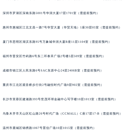
吉林省辽源市龙山区人民大街积家售后服务中心（需提前预约）
深圳市罗湖区深南东路5001号华润大厦17层1701室（需提前预约）
吉林省梅河口市新华街道梅河大街积家售后服务中心（需提前预约）
吉林省四平市铁东区紫气大路与南九经街交汇处积家售后服务中心（需提前预约）
惠州市惠城区江北文昌一路7号华贸大厦（华贸天地）1座30层05室（需提前预约）
吉林省松原市宁江区五环大街积家售后服务中心（需提前预约）
吉林省通化市东昌区环通乡江南大街积家售后服务中心（需提前预约）
厦门市思明区湖滨东路95号万象城华润大厦B座11层1104室（需提前预约）
吉林省延边市延吉市解放路积家售后服务中心（需提前预约）
辽宁省鞍山市铁东区站前街积家售后服务中心（需提前预约）
福州市晋安区竹屿路6号东二环泰禾广场2号楼5层509室（需提前预约）
辽宁省本溪市平山区胜利路积家售后服务中心（需提前预约）
成都市锦江区人民东路6号SAC东原中心24层2406B室（需提前预约）
辽宁省朝阳市双塔区新华路积家售后服务中心（需提前预约）
辽宁省丹东市振兴区七经街积家售后服务中心（需提前预约）
重庆市江北区观音桥步行街2号融恒时代广场9层902室（需提前预约）
辽宁省抚顺市新抚区东一路积家售后服务中心（需提前预约）
辽宁省阜新市海州区解放大街积家售后服务中心（需提前预约）
长沙市芙蓉区建湘路393号世茂环球金融中心写字楼10层1013室（需提前预约）
辽宁省葫芦岛市连山区中央路积家售后服务中心（需提前预约）
乌鲁木齐市天山区红山路26号时代广场（CCMALL）C座17层17-B（需提前预约）
辽宁省锦州市古塔区中央大街积家售后服务中心（需提前预约）
辽宁省辽阳市白塔区新运大街积家售后服务中心（需提前预约）
温州市鹿城区锦绣路1067号置信广场10层1015室（需提前预约）
辽宁省盘锦市兴隆台区石油大街积家售后服务中心（需提前预约）