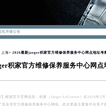
优化升级公告
：400-992-0312
2-0312，服务覆盖中国大陆、香港、澳门、台湾全部区域（非大陆需
点地址：
国际中心写字楼D座11层1102室（北京总部）（需提前预约）
>
上海
> 2026最新jaeger积家官方维修保养服务中心网点地址
字楼W3座6层602室（需提前预约）
jaeger积家官方维修保养服务中心网
融中心写字楼26层2603室（需提前预约）
2座37层3705室（需提前预约）
际广场写字楼8层806室（需提前预约）
南京中心写字楼22层C1-1室（需提前预约）
中心写字楼5号楼10层1008室（需提前预约）
根据官方官网信息，积家（Jaeger-LeCoultre）在2026年5月
FC国际金融中心写字楼35层3508室（需提前预约）