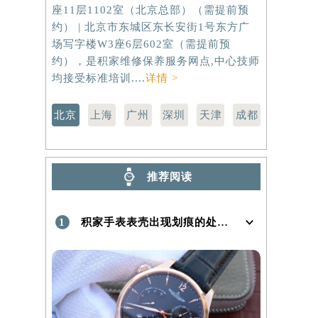
建国门外大街甲6号华熙国际中心写字楼D
虹桥路3号港
座11层1102室（北京总部）（需提前预
室（需提前
约） | 北京市东城区东长安街1号东方广
路299号
）
场写字楼W3座6层602室（需提前预
（需提前预
约），是积家维修保养服务网点,中心技师
点,中心技师
均接受标准培训....
详情 >
北京
上海
广州
深圳
天津
成都
推荐阅读
1
积家手表表壳出现划痕的处理方法是什么！