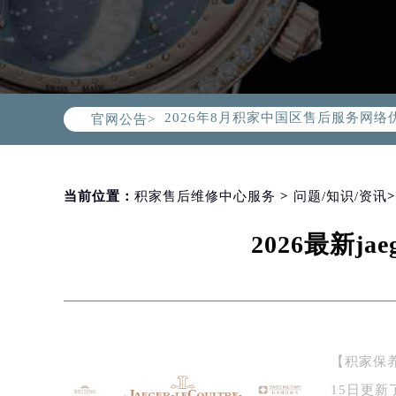
2026年8月积家中国区售后服务网络
官网公告>
2026年8月积家全国官方售后客户服务热线
积家官方全国统一服务热线400-99
2026年8月积家售后服务中心最新网
北京市朝阳区建国门外大街甲6号华熙
当前位置：
积家售后维修中心服务
>
问题/知识/资讯
北京市东城区东长安街1号东方广场写
2026最新
天津市和平区赤峰道136号天津国际金
上海市徐汇区虹桥路3号港汇中心写字楼
上海市黄浦区南京东路299号宏伊国
南京市秦淮区中山南路1号（新街口）
常州市新北区龙锦路1590号现代传媒
【积家保养】
徐州市鼓楼区淮海东路29号苏宁广场I