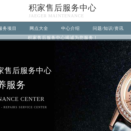
积家售后服务中心
JAEGER MAINTENANCE
服务项目
网点大全
中心介绍
问题/知识/资讯
积家售后服务中心竭诚为您服务！
家售后服务中心
养服务
NANCE CENTER
 - REPAIRS SERVICE CENTER