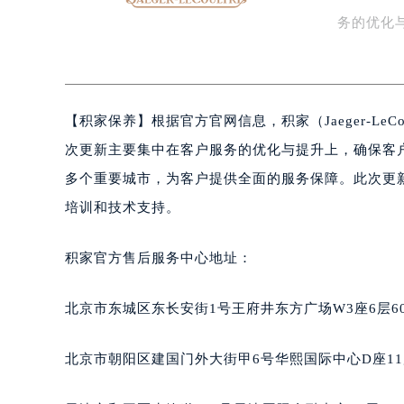
15日更
扬州市邗江区国展路29号星耀天地写字
盐城市盐都区世纪大道5号盐城金融城写
务的优化
泰州市海陵区永定东路399号置地商
方…
宁波市江北区大闸南路500号来福士广
杭州市上城区钱江路1366号华润大厦
【
积家保养】根据官方官网信息，积家（Jaeger-LeC
金华市金东区东市南街777号金华万达
绍兴市越城区胜利东路379号世茂天
次更新主要集中在客户服务的优化与提升上，确保客
嘉兴市南湖区广益路705号嘉兴世界贸
多个重要城市，为客户提供全面的服务保障。此次更
南昌市红谷滩新区红谷中大道998号
培训和技术支持。
济南市历下区经十路11111号华润中
广州市天河区天河路230号万菱汇国
积家官方售后服务中心地址：
广州市越秀区环市东路371-375号
深圳市罗湖区深南东路5001号华润大
北京市东城区东长安街1号王府井东方广场W3座6层6
惠州市惠城区江北文昌一路7号华贸大
厦门市思明区湖滨东路95号华润大厦写
北京市朝阳区建国门外大街甲6号华熙国际中心D座11
福州市鼓楼区五四路128-1号恒力城