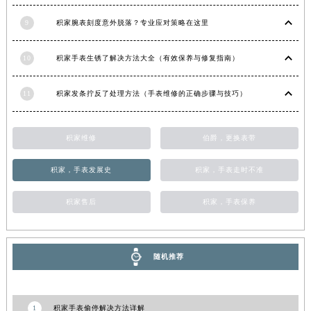
甘肃省嘉峪关市雄关区新华中路积家售后服务中心（需提前预约）
9
积家腕表刻度意外脱落？专业应对策略在这里
甘肃省金昌市金川区北京路积家售后服务中心（需提前预约）
甘肃省酒泉市肃州区西大街积家售后服务中心（需提前预约）
10
积家手表生锈了解决方法大全（有效保养与修复指南）
甘肃省临夏市城南街道团结路积家售后服务中心（需提前预约）
甘肃省陇南市武都区人民路积家售后服务中心（需提前预约）
11
积家发条拧反了处理方法（手表维修的正确步骤与技巧）
甘肃省平凉市崆峒区西大街积家售后服务中心（需提前预约）
甘肃省庆阳市西峰区南大街积家售后服务中心（需提前预约）
积家维修
伯爵，更换表带
甘肃省天水市秦州区民主路积家售后服务中心（需提前预约）
甘肃省武威市凉州区迎宾路积家售后服务中心（需提前预约）
积家，手表发展史
积家，手表走时不准
甘肃省张掖市甘州区民乐北路积家售后服务中心（需提前预约）
积家售后
积家，手表保养
宁夏回族自治区固原市原州区文化街积家售后服务中心（需提前预约）
宁夏回族自治区石嘴山市大武口区贺兰山路积家售后服务中心（需提前预约）
宁夏回族自治区吴忠市利通区开元大道积家售后服务中心（需提前预约）
随机推荐
宁夏回族自治区银川市兴庆区新华东路97号新百中心C馆一层C1-18号商铺积家售后服务中心（需提前预约）
宁夏回族自治区中卫市沙坡头区鼓楼东街积家售后服务中心（需提前预约）
青海省果洛藏族自治州玛沁县团结路积家售后服务中心（需提前预约）
1
积家手表偷停解决方法详解