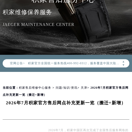
积家维修保养服务
JAEGER MAINTENANCE CENTER
2026年8月积家中国区售后服务网络优化升级公告
2026年8月积家全国官方售后客户服务热线：400-992-0312
积家官方全国统一服务热线400-992-0312，服务覆盖中国大陆、香港、澳门、台湾全部区域（非大陆需加拨“+86”）
▲
官网公告>
2026年8月积家售后服务中心最新网点地址：
▼
北京市朝阳区建国门外大街甲6号华熙国际中心写字楼D座11层1102室（北京总部）（需提前预约）
北京市东城区东长安街1号东方广场写字楼W3座6层602室（需提前预约）
当前位置：
积家售后维修中心服务
>
问题/知识/资讯
>
天津
> 2026年7月积家官方售后网
天津市和平区赤峰道136号天津国际金融中心写字楼26层2603室（需提前预约）
点补充更新一览（搬迁+新增）
上海市徐汇区虹桥路3号港汇中心写字楼2座37层3705室（需提前预约）
2026年7月积家官方售后网点补充更新一览（搬迁+新增）
上海市黄浦区南京东路299号宏伊国际广场写字楼8层806室（需提前预约）
南京市秦淮区中山南路1号（新街口）南京中心写字楼22层C1-1室（需提前预约）
常州市新北区龙锦路1590号现代传媒中心写字楼5号楼10层1008室（需提前预约）
徐州市鼓楼区淮海东路29号苏宁广场IFC国际金融中心写字楼35层3508室（需提前预约）
2026年7月，积家中国区再次完成了全国售后服务网络的