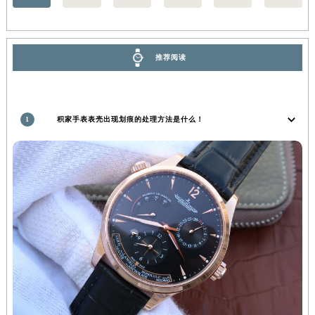
河南省许昌市魏都区建安大道与八龙路交叉口积家售后服务中心（需提前预约）
河南省郑州市二七区民主路10号华润大厦29层2905室积家售后服务中心（需提前预约）
河南省周口市川汇区七一路积家售后服务中心（需提前预约）
推荐阅读
河南省驻马店市驿城区乐山大道与置地大道交叉口积家售后服务中心（需提前预约）
湖北省鄂州市鄂城区文星大道积家售后服务中心（需提前预约）
湖北省黄冈市黄州区赤壁大道积家售后服务中心（需提前预约）
1
积家手表表壳出现划痕的处理方法是什么！
湖北省黄石市黄石港区武汉路积家售后服务中心（需提前预约）
湖北省荆门市东宝中天街步行街积家售后服务中心（需提前预约）
湖北省荆州市荆州区荆中路积家售后服务中心（需提前预约）
湖北省十堰市茅箭区人民北路积家售后服务中心（需提前预约）
湖北省随州市曾都区青年路积家售后服务中心（需提前预约）
湖北省咸宁市咸安区长安大道积家售后服务中心（需提前预约）
湖北省襄阳市樊城区长虹路与人民路交叉口积家售后服务中心（需提前预约）
湖北省孝感市孝南区复兴大道积家售后服务中心（需提前预约）
湖北省宜昌市西陵区夷陵大道与港窑路积家售后服务中心（需提前预约）
湖南省常德市武陵区人民路积家售后服务中心（需提前预约）