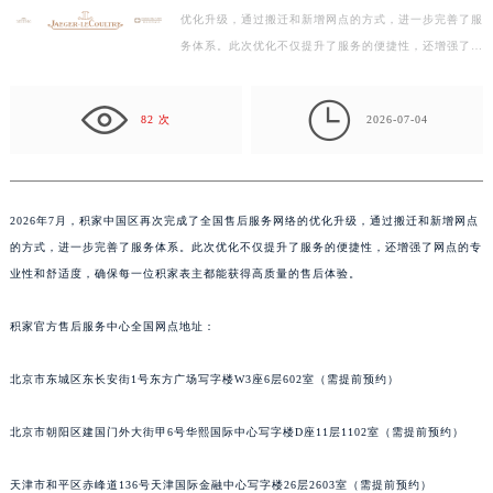
优化升级，通过搬迁和新增网点的方式，进一步完善了服
扬州市邗江区国展路29号星耀天地写字楼1号楼18层1803室（需提前预约）
务体系。此次优化不仅提升了服务的便捷性，还增强了网
盐城市盐都区世纪大道5号盐城金融城写字楼1号楼16层1604室（需提前预约）
点的专业性和舒适度，确保每一位积家表主都能获得高
泰州市海陵区永定东路399号置地商务中心东塔写字楼（华润万象城）17层1706室（需提前预约）
质…

宁波市江北区大闸南路500号来福士广场办公楼20层2009室（需提前预约）
82 次
2026-07-04
杭州市上城区钱江路1366号华润大厦写字楼A座5层503-5室（需提前预约）
金华市金东区东市南街777号金华万达广场写字楼4号楼22层2209室（需提前预约）
绍兴市越城区胜利东路379号世茂天际中心写字楼8层805室（需提前预约）
2026年7月，积家中国区再次完成了全国售后服务网络的优化升级，通过搬迁和新增网点
嘉兴市南湖区广益路705号嘉兴世界贸易中心写字楼A座13层1304室（需提前预约）
的方式，进一步完善了服务体系。此次优化不仅提升了服务的便捷性，还增强了网点的专
南昌市红谷滩新区红谷中大道998号绿地双子塔（中央广场）A1座办公楼14层07室（需提前预约）
业性和舒适度，确保每一位积家表主都能获得高质量的售后体验。
济南市历下区经十路11111号华润中心写字楼（万象城）15层1508室（需提前预约）
积家官方售后服务中心全国网点地址：
广州市天河区天河路230号万菱汇国际中心写字楼A塔7层704室（需提前预约）
广州市越秀区环市东路371-375号世界贸易中心大厦南塔写字楼15层07室（需提前预约）
北京市东城区东长安街1号东方广场写字楼W3座6层602室（需提前预约）
深圳市罗湖区深南东路5001号华润大厦写字楼17层1701室（需提前预约）
惠州市惠城区江北文昌一路7号华贸大厦写字楼1座30层05室（需提前预约）
北京市朝阳区建国门外大街甲6号华熙国际中心写字楼D座11层1102室（需提前预约）
厦门市思明区湖滨东路95号华润大厦写字楼B座11层1104室（需提前预约）
福州市鼓楼区五四路128-1号恒力城写字楼15层03室（需提前预约）
天津市和平区赤峰道136号天津国际金融中心写字楼26层2603室（需提前预约）