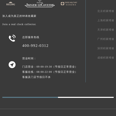
新疆维吾尔自治区阿克苏市东大街积家售后服务中心（需提前预约）
北京积家维修
新疆维吾尔自治区阿拉尔市胜利大道积家售后服务中心（需提前预约）
加入成为真正的钟表收藏家
新疆维吾尔自治区阿拉山口市友好路积家售后服务中心（需提前预约）
上海积家维修
Join a real clock collector.
新疆维吾尔自治区阿勒泰市解放路积家售后服务中心（需提前预约）
天津积家维修
新疆维吾尔自治区阿图什市光明路积家售后服务中心（需提前预约）

总部服务热线
广州积家维修
新疆维吾尔自治区白杨市军垦路积家售后服务中心（需提前预约）
400-992-0312
新疆维吾尔自治区北屯市团结路积家售后服务中心（需提前预约）
深圳积家维修
新疆维吾尔自治区博乐市博乐市北京路积家售后服务中心（需提前预约）
成都积家维修
营业时间：

新疆维吾尔自治区昌吉市延安北路积家售后服务中心（需提前预约）
门店营业：09:00-19:30（节假日正常营业）
新疆维吾尔自治区阜康市博峰路积家售后服务中心（需提前预约）
客服在线：08:00-22:00（节假日正常营业）
客服及门店节假日不休
新疆维吾尔自治区哈密市伊州区建国北路积家售后服务中心（需提前预约）
新疆维吾尔自治区和田市和田市北京西路积家售后服务中心（需提前预约）
新疆维吾尔自治区胡杨河市胡杨河市胡杨路积家售后服务中心（需提前预约）
新疆维吾尔自治区霍尔果斯市亚欧北路积家售后服务中心（需提前预约）
新疆维吾尔自治区喀什市解放北路积家售后服务中心（需提前预约）
新疆维吾尔自治区可克达拉市幸福路积家售后服务中心（需提前预约）