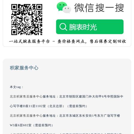
澳门特别行政区花地玛堂区关闸广场积家售后服务中心（需提前预约）
澳门特别行政区花王堂区大三巴商圈积家售后服务中心（需提前预约）
澳门特别行政区嘉模堂区官也街积家售后服务中心（需提前预约）
澳门省路氹城市金光大道积家售后服务中心（需提前预约）
澳门特别行政区望德堂区塔石广场积家售后服务中心（需提前预约）
福建省福州市鼓楼区五四路128-1号恒力城写字楼15层03室积家售后服务中心（需提前预约）
福建省厦门市思明区湖滨东路95号万象城华润大厦B座11层1104室积家售后服务中心（需提前预约）
广东省潮州市潮安区新风路与潮汕路交汇处积家售后服务中心（需提前预约）
积家服务中心
广东省广州市天河区天河路230号万菱汇国际中心A塔7层704室积家售后服务中心（需提前预约）
广东省广州市越秀区环市东路371-375号世界贸易中心大厦南塔15层1507室积家售后服务中心（需提前预约）
本文tag：
广东省河源市源城区越王大道积家售后服务中心（需提前预约）
北京积家售后服务中心
服务地址：北京市朝阳区建国门外大街甲6号华熙国际中
广东省惠州市惠城区江北文昌一路7号华贸大厦1座30层3005室积家售后服务中心（需提前预约）
心写字楼D座11层1102室（北京总部）（需提前预约）
广东省江门市蓬江区广场西路积家售后服务中心（需提前预约）
广东省揭阳市榕城进贤门步行街积家售后服务中心（需提前预约）
北京积家售后服务中心
服务地址：北京市东城区东长安街1号东方广场写字楼
广东省茂名市电白区水东街道迎宾大道积家售后服务中心（需提前预约）
W3座6层602室（需提前预约）
广东省梅州市梅江区金燕大道积家售后服务中心（需提前预约）