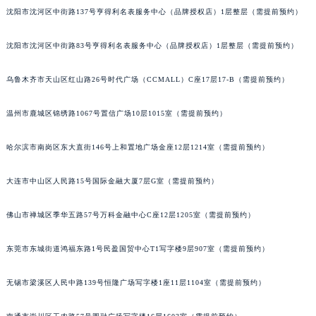
沈阳市沈河区中街路137号亨得利名表服务中心（品牌授权店）1层整层（需提前预约）
吉林省梅河口市新华街道梅河大街积家售后服务中心（需提前预约）
吉林省四平市铁东区紫气大路与南九经街交汇处积家售后服务中心（需提前预约）
沈阳市沈河区中街路83号亨得利名表服务中心（品牌授权店）1层整层（需提前预约）
吉林省松原市宁江区五环大街积家售后服务中心（需提前预约）
吉林省通化市东昌区环通乡江南大街积家售后服务中心（需提前预约）
乌鲁木齐市天山区红山路26号时代广场（CCMALL）C座17层17-B（需提前预约）
吉林省延边市延吉市解放路积家售后服务中心（需提前预约）
辽宁省鞍山市铁东区站前街积家售后服务中心（需提前预约）
温州市鹿城区锦绣路1067号置信广场10层1015室（需提前预约）
辽宁省本溪市平山区胜利路积家售后服务中心（需提前预约）
哈尔滨市南岗区东大直街146号上和置地广场金座12层1214室（需提前预约）
辽宁省朝阳市双塔区新华路积家售后服务中心（需提前预约）
辽宁省丹东市振兴区七经街积家售后服务中心（需提前预约）
大连市中山区人民路15号国际金融大厦7层G室（需提前预约）
辽宁省抚顺市新抚区东一路积家售后服务中心（需提前预约）
辽宁省阜新市海州区解放大街积家售后服务中心（需提前预约）
佛山市禅城区季华五路57号万科金融中心C座12层1205室（需提前预约）
辽宁省葫芦岛市连山区中央路积家售后服务中心（需提前预约）
东莞市东城街道鸿福东路1号民盈国贸中心T1写字楼9层907室（需提前预约）
辽宁省锦州市古塔区中央大街积家售后服务中心（需提前预约）
辽宁省辽阳市白塔区新运大街积家售后服务中心（需提前预约）
无锡市梁溪区人民中路139号恒隆广场写字楼1座11层1104室（需提前预约）
辽宁省盘锦市兴隆台区石油大街积家售后服务中心（需提前预约）
辽宁省铁岭市银州区南马路积家售后服务中心（需提前预约）