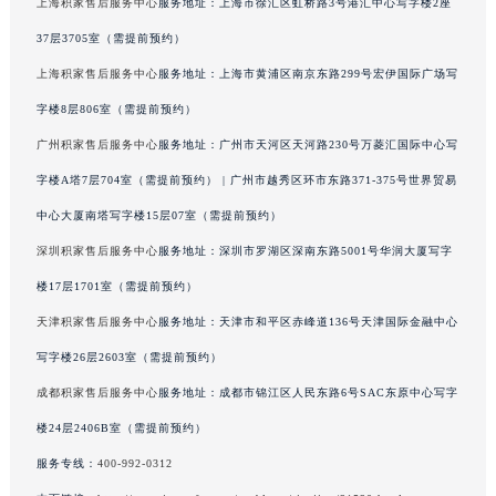
上海积家售后服务中心
服务地址：上海市徐汇区虹桥路3号港汇中心写字楼2座
广东省清远市清城区湖西路积家售后服务中心（需提前预约）
37层3705室（需提前预约）
广东省汕头市龙湖区长平路积家售后服务中心（需提前预约）
上海积家售后服务中心
服务地址：上海市黄浦区南京东路299号宏伊国际广场写
广东省汕尾市城区香洲街道园林社区翠园街积家售后服务中心（需提前预约）
字楼8层806室（需提前预约）
广东省韶关市武江区芙蓉新区与老城中心交汇处积家售后服务中心（需提前预约）
广州积家售后服务中心
服务地址：广州市天河区天河路230号万菱汇国际中心写
广东省深圳市罗湖区深南东路5001号华润大厦17层1701室积家售后服务中心（需提前预约）
广东省阳江市江城区东风一路积家售后服务中心（需提前预约）
字楼A塔7层704室（需提前预约） | 广州市越秀区环市东路371-375号世界贸易
广东省云浮市云城区金山路积家售后服务中心（需提前预约）
中心大厦南塔写字楼15层07室（需提前预约）
广东省湛江市赤坎区观海北路积家售后服务中心（需提前预约）
深圳积家售后服务中心
服务地址：深圳市罗湖区深南东路5001号华润大厦写字
广东省肇庆市端州区信安大道与砚都大道交汇处积家售后服务中心（需提前预约）
楼17层1701室（需提前预约）
广西壮族自治区百色市右江区中山二路积家售后服务中心（需提前预约）
天津积家售后服务中心
服务地址：天津市和平区赤峰道136号天津国际金融中心
广西壮族自治区北海市海城区北京路积家售后服务中心（需提前预约）
写字楼26层2603室（需提前预约）
广西壮族自治区崇左市江州区石景林街道友谊大道与丽川路交汇处积家售后服务中心（需提前预约）
成都积家售后服务中心
服务地址：成都市锦江区人民东路6号SAC东原中心写字
广西壮族自治区防城港市港口区金花茶大道积家售后服务中心（需提前预约）
广西壮族自治区贵港市港北区港城街道布山大道与仙衣路交叉口积家售后服务中心（需提前预约）
楼24层2406B室（需提前预约）
广西壮族自治区桂林市秀峰区红岭路积家售后服务中心（需提前预约）
服务专线：
400-992-0312
广西壮族自治区河池市金城江区金城江街道朝阳路积家售后服务中心（需提前预约）