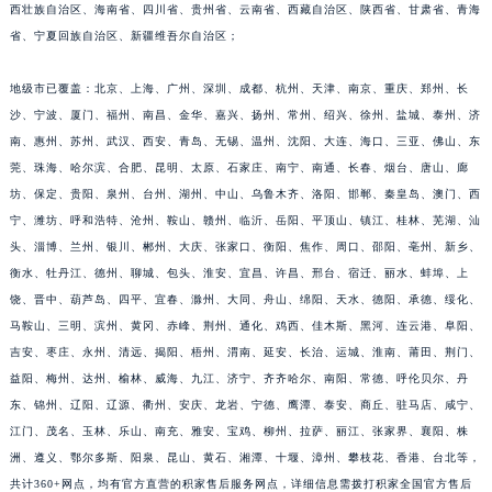
西壮族自治区、海南省、四川省、贵州省、云南省、西藏自治区、陕西省、甘肃省、青海
福建省三明市三元区东乾二路积家售后服务中心（需提前预约）
省、宁夏回族自治区、新疆维吾尔自治区；
福建省漳州市龙文区步港路积家售后服务中心（需提前预约）
江苏省常州市新北区龙锦路1590号现代传媒中心5号楼10层1008室积家售后服务中心（需提前预约）
地级市已覆盖：北京、上海、广州、深圳、成都、杭州、天津、南京、重庆、郑州、长
江苏省淮安市清江浦区淮海北路积家售后服务中心（需提前预约）
沙、宁波、厦门、福州、南昌、金华、嘉兴、扬州、常州、绍兴、徐州、盐城、泰州、济
南、惠州、苏州、武汉、西安、青岛、无锡、温州、沈阳、大连、海口、三亚、佛山、东
江苏省连云港市海州区通灌北路积家售后服务中心（需提前预约）
莞、珠海、哈尔滨、合肥、昆明、太原、石家庄、南宁、南通、长春、烟台、唐山、廊
江苏省南京市秦淮区中山南路1号南京中心22层22-C1-C3室积家售后服务中心（需提前预约）
坊、保定、贵阳、泉州、台州、湖州、中山、乌鲁木齐、洛阳、邯郸、秦皇岛、澳门、西
江苏省宿迁市宿城区西湖路积家售后服务中心（需提前预约）
宁、潍坊、呼和浩特、沧州、鞍山、赣州、临沂、岳阳、平顶山、镇江、桂林、芜湖、汕
江苏省泰州市海陵区永定东路399号置地商务中心东塔（华润万象城）17层1706室积家售后服务中心（需提前预约）
头、淄博、兰州、银川、郴州、大庆、张家口、衡阳、焦作、周口、邵阳、亳州、新乡、
江苏省徐州市鼓楼区淮海东路29号苏宁广场IFC国际金融中心35层3508室积家售后服务中心（需提前预约）
衡水、牡丹江、德州、聊城、包头、淮安、宜昌、许昌、邢台、宿迁、丽水、蚌埠、上
江苏省盐城市盐都区世纪大道5号盐城金融城写字楼1号楼16层1604室积家售后服务中心（需提前预约）
饶、晋中、葫芦岛、四平、宜春、滁州、大同、舟山、绵阳、天水、德阳、承德、绥化、
马鞍山、三明、滨州、黄冈、赤峰、荆州、通化、鸡西、佳木斯、黑河、连云港、阜阳、
江苏省扬州市邗江区国展路29号星耀天地写字楼1号楼18层1803室积家售后服务中心（需提前预约）
吉安、枣庄、永州、清远、揭阳、梧州、渭南、延安、长治、运城、淮南、莆田、荆门、
江苏省镇江市京口区中山东路积家售后服务中心（需提前预约）
益阳、梅州、达州、榆林、威海、九江、济宁、齐齐哈尔、南阳、常德、呼伦贝尔、丹
江西省抚州市临川区赣东大道积家售后服务中心（需提前预约）
东、锦州、辽阳、辽源、衢州、安庆、龙岩、宁德、鹰潭、泰安、商丘、驻马店、咸宁、
江西省赣州市章贡区文清路积家售后服务中心（需提前预约）
江门、茂名、玉林、乐山、南充、雅安、宝鸡、柳州、拉萨、丽江、张家界、襄阳、株
江西省吉安市吉州区井冈山大道积家售后服务中心（需提前预约）
洲、遵义、鄂尔多斯、阳泉、昆山、黄石、湘潭、十堰、漳州、攀枝花、香港、台北等，
江西省景德镇市珠山区珠山中路积家售后服务中心（需提前预约）
共计360+网点，均有官方直营的积家售后服务网点，详细信息需拨打积家全国官方售后