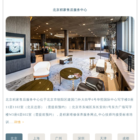
香港特别行政区九龙区油尖旺区弥敦道积家售后服务中心（需提前预约）
北京积家售后服务中心
香港特别行政区铜锣湾区湾仔区轩尼诗道积家售后服务中心（需提前预约）
河南省安阳市文峰区解放大道积家售后服务中心（需提前预约）
河南省鹤壁市淇滨区九州路积家售后服务中心（需提前预约）
河南省济源市沁园街道济水大道积家售后服务中心（需提前预约）
河南省焦作市解放区解放路积家售后服务中心（需提前预约）
河南省开封市鼓楼区中山路积家售后服务中心（需提前预约）
河南省洛阳市西工区中州中路与解放路交叉口积家售后服务中心（需提前预约）
河南省漯河市源汇区交通路积家售后服务中心（需提前预约）
河南省南阳市宛城区范蠡东路与南都路交叉口积家售后服务中心（需提前预约）
河南省平顶山市卫东区建设路积家售后服务中心（需提前预约）
北京积家售后服务中心位于北京市朝阳区建国门外大街甲6号华熙国际中心写字楼D座
上
河南省濮阳市大华龙区开州路绿城路交叉口积家售后服务中心（需提前预约）
11层1102室（北京总部）（需提前预约） | 北京市东城区东长安街1号东方广场写字
（
河南省三门峡市湖滨区和平路积家售后服务中心（需提前预约）
楼W3座6层602室（需提前预约），是积家维修保养服务网点,中心技师均接受标准培
前
河南省商丘市梁园区神火大道积家售后服务中心（需提前预约）
训....
详情 >
河南省新乡市红旗区人民路积家售后服务中心（需提前预约）
河南省信阳市浉河区东方红大道积家售后服务中心（需提前预约）
北京
上海
广州
深圳
天津
成都