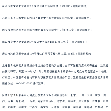
安徽省池州市贵池区长江路积家售后服务中心（需提前预约）
昆明市盘龙区北京路928号同德昆明广场写字楼10层06室（需提前预约）
安徽省滁州市琅琊区南谯北路积家售后服务中心（需提前预约）
石家庄市长安区中山东路39号勒泰中心写字楼B座13层07室（需提前预约）
安徽省阜阳市颍州区颍州北路积家售后服务中心（需提前预约）
安徽省淮北市相山区淮海路积家售后服务中心（需提前预约）
西安市碑林区南关正街88号华侨城长安国际中心E座6楼10室（需提前预约）
安徽省淮南市田家庵区国庆中路积家售后服务中心（需提前预约）
安徽省黄山市屯溪区黄山西路积家售后服务中心（需提前预约）
海口市龙华区金贸东路5号海口华润大厦B座17层1707室（需提前预约）
安徽省六安市金安区解放中路积家售后服务中心（需提前预约）
安徽省马鞍山市雨山区湖南西路积家售后服务中心（需提前预约）
唐山市路南区新华东道100号万达广场写字楼A座10层1002室（需提前预约）
安徽省宿州市埇桥区人民中路积家售后服务中心（需提前预约）
上述所有积家官方售后服务地址服务范围均为全国，全部可选择到店或邮寄服务，注意提
安徽省铜陵市铜官区石城大道积家售后服务中心（需提前预约）
前预约即可。截至2026年7月4日，最新积家官方售后服务中心网点布局已覆盖34个省级
安徽省芜湖市镜湖区中山路步行街积家售后服务中心（需提前预约）
行政区，中国所有省份均可找到积家的官方售后服务门店，注意需拨打积家全国官方售后
安徽省宣城市宣州区叠嶂西路积家售后服务中心（需提前预约）
服务热线：400-992-0312进行预约。
福建省龙岩市新罗区九一南路积家售后服务中心（需提前预约）
福建省南平市建阳区人民西路积家售后服务中心（需提前预约）
目前
积家售后
服务中心网点已覆盖全国34个省级行政区：北京、上海、天津、重庆、澳
门、香港、河北省、山西省、内蒙古自治区、辽宁省、吉林省、黑龙江省、江苏省、浙江
福建省宁德市蕉城区天湖东路积家售后服务中心（需提前预约）
省、安徽省、福建省、江西省、山东省、台湾省、河南省、湖北省、湖南省、广东省、广
福建省莆田市城厢区霞林街道荔华东大道积家售后服务中心（需提前预约）