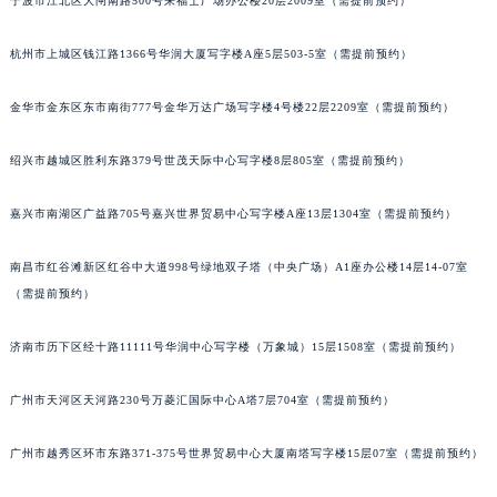
宁波市江北区大闸南路500号来福士广场办公楼20层2009室（需提前预约）
武汉市江汉区解放大道686号世界贸易大厦38层09室（需提前预约）
南宁市青秀区金湖路59号地王大厦12楼1224室（需提前预约）
杭州市上城区钱江路1366号华润大厦写字楼A座5层503-5室（需提前预约）
合肥市蜀山区潜山路111号万象城华润大厦B座12楼03室（需提前预约）
金华市金东区东市南街777号金华万达广场写字楼4号楼22层2209室（需提前预约）
泉州市丰泽区宝洲路729号浦西万达中心写字楼A座7楼709室（需提前预约）
青岛市南区山东路6号华润大厦B座22层04室（需提前预约）
绍兴市越城区胜利东路379号世茂天际中心写字楼8层805室（需提前预约）
烟台市芝罘区胜利路139号万达金融中心A座907室（需提前预约）
长春市朝阳区西安大路727号中银大厦A座(旺进大厦)18层09室（需提前预约）
嘉兴市南湖区广益路705号嘉兴世界贸易中心写字楼A座13层1304室（需提前预约）
贵阳市南明区都司高架桥路33号亨特国际金融中心14楼14D（需提前预约）
南昌市红谷滩新区红谷中大道998号绿地双子塔（中央广场）A1座办公楼14层14-07室
昆明市盘龙区北京路928号同德昆明广场写字楼10层06室（需提前预约）
（需提前预约）
石家庄市长安区中山东路39号勒泰中心写字楼B座13层07室（需提前预约）
西安市碑林区南关正街88号华侨城长安国际中心E座6楼10室（需提前预约）
济南市历下区经十路11111号华润中心写字楼（万象城）15层1508室（需提前预约）
海口市龙华区金贸东路5号海口华润大厦B座17层1707室（需提前预约）
唐山市路南区新华东道100号万达广场写字楼A座10层1002室（需提前预约）
广州市天河区天河路230号万菱汇国际中心A塔7层704室（需提前预约）
台州市椒江区东海大道1800号腾达中心东1幢20楼2002室（需提前预约）
广州市越秀区环市东路371-375号世界贸易中心大厦南塔写字楼15层07室（需提前预约）
内蒙古自治区呼和浩特市玉泉区大学西街70号华润万象城写字楼（鄂尔多斯大厦）23层2326室（需提前预约）
甘肃省兰州市七里河区西津西路16号兰州中心写字楼21层2102室（需提前预约）