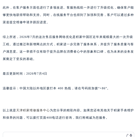
山东省潍坊市奎文区东风东街积家售后服务中心（需提前预约）
此外，在客户服务方面也进行了多项改进。客服热线统一并进行了升级优化，确保客户能
山东省枣庄市滕州市北辛路与善国路交叉口积家售后服务中心（需提前预约）
够更快地获得帮助和支持。同时，在线服务平台也得到了加强和完善，客户可以通过多种
渠道提交维修申请并跟踪进度。
山东省淄博市张店区金晶大道积家售后服务中心（需提前预约）
上海市黄浦区南京东路299号宏伊国际广场写字楼8层806室积家售后服务中心（需提前预约）
综上所述，2026年7月的这次售后服务网络优化是积家中国区近年来规模最大的一次升级
上海市徐汇区虹桥路3号港汇中心2座37层3705室积家售后服务中心（需提前预约）
工程。通过搬迁和新增网点的方式，积家进一步完善了服务体系，并提升了服务质量与客
浙江省杭州市上城区钱江路1366号华润大厦A座5层503-5室积家售后服务中心（需提前预约）
户满意度。这一举措不仅有助于提升品牌在消费者心中的形象和口碑，也为未来的业务发
浙江省湖州市吴兴区劳动路积家售后服务中心（需提前预约）
展奠定了坚实的基础。
浙江省嘉兴市南湖区广益路705号嘉兴世界贸易中心A座13层1304室积家售后服务中心（需提前预约）
最后更新时间：2026年7月4日
浙江省金华市金东区东市南街777号金华万达广场4号楼22楼2209室积家售后服务中心（需提前预约）
浙江省丽水市莲都区解放街积家售后服务中心（需提前预约）
温馨提示：中国大陆以外地区拨打本 400 热线，请在号码前加拨“+86”。
浙江省宁波市江北区大闸南路500号来福士广场办公楼20层2009室积家售后服务中心（需提前预约）
浙江省衢州市柯城区上街积家售后服务中心（需提前预约）
浙江省绍兴市越城区胜利东路379号世茂天际中心写字楼8层805室积家售后服务中心（需提前预约）
以上就是
天津积家维修服务中心
为您分享的精彩内容。如果您还有其他关于积家手表维护
浙江省舟山市定海区解放东路积家售后服务中心（需提前预约）
和保养的问题，可以拨打页面400电话进行咨询，我们将竭诚为您服务。
澳门特别行政区大堂区议事亭前地（新马路）积家售后服务中心（需提前预约）
澳门特别行政区风顺堂区南湾大马路积家售后服务中心（需提前预约）