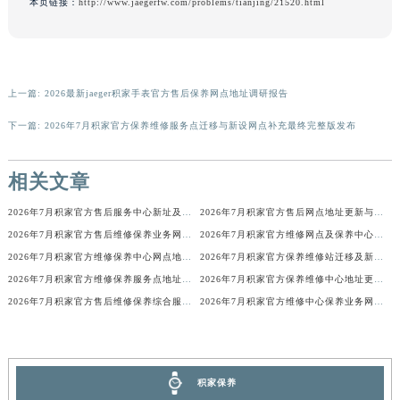
本页链接：
http://www.jaegerfw.com/problems/tianjing/21520.html
广西壮族自治区贺州市八步区城东街道灵峰南路积家售后服务中心（需提前预约）
广西壮族自治区来宾市兴宾区桂中大道积家售后服务中心（需提前预约）
广西壮族自治区柳州市城中区中山中路积家售后服务中心（需提前预约）
广西壮族自治区钦州市钦南区金海湾东大街积家售后服务中心（需提前预约）
上一篇:
2026最新jaeger积家手表官方售后保养网点地址调研报告
广西壮族自治区梧州市万秀区龙湖镇高旺路积家售后服务中心（需提前预约）
下一篇:
2026年7月积家官方保养维修服务点迁移与新设网点补充最终完整版发布
广西壮族自治区玉林市玉州区金玉路积家售后服务中心（需提前预约）
海南省儋州市儋州市那大镇兰洋北路积家售后服务中心（需提前预约）
相关文章
海南省东方市八所镇解放西路积家售后服务中心（需提前预约）
2026年7月积家官方售后服务中心新址及增设站点公告
2026年7月积家官方售后网点地址更新与新增补充速查
海南省琼海市嘉积镇东风路积家售后服务中心（需提前预约）
2026年7月积家官方售后维修保养业务网点重新配置补充最终通知确认文本
2026年7月积家官方维修网点及保养中心变动补充汇总文本内容
海南省三沙市西沙区西沙群岛永兴岛北京路积家售后服务中心（需提前预约）
2026年7月积家官方维修保养中心网点地址变更及新开清单正式发布定稿
2026年7月积家官方保养维修站迁移及新开店说明文本正式对外定稿
海南省三亚市吉阳区迎宾路积家售后服务中心（需提前预约）
2026年7月积家官方维修保养服务点地址变动及新开完整目录文件公布
2026年7月积家官方保养维修中心地址更新及新开站点补充汇总说明
海南省万宁市万城镇解放路积家售后服务中心（需提前预约）
2026年7月积家官方售后维修保养综合服务中心搬迁新开
2026年7月积家官方维修中心保养业务网点最新变动补充确认稿
海南省文昌市文城镇教育东路积家售后服务中心（需提前预约）
海南省五指山市通什镇三月三大道积家售后服务中心（需提前预约）
香港特别行政区尖沙咀区油尖旺区广东道积家售后服务中心（需提前预约）
积家保养
香港特别行政区金钟区中西区金钟道积家售后服务中心（需提前预约）