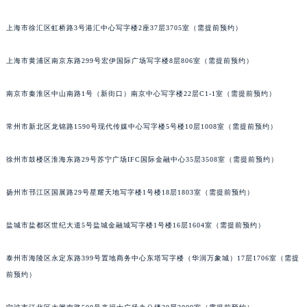
成都市锦江区人民东路6号SAC东原中心写字楼24层2406B室（需提前预约）
上海市徐汇区虹桥路3号港汇中心写字楼2座37层3705室（需提前预约）
重庆市江北区观音桥步行街2号融恒时代广场写字楼9层902室（需提前预约）
长沙市芙蓉区定王台街道建湘路393号世茂环球金融中心写字楼（芙蓉广场）10层13室（需提前预约）
上海市黄浦区南京东路299号宏伊国际广场写字楼8层806室（需提前预约）
郑州市二七区铭功路10号华润大厦写字楼29层2905室（需提前预约）
太原市迎泽区解放路15号亨得利名表服务中心（品牌授权店）3层整层（需提前预约）
南京市秦淮区中山南路1号（新街口）南京中心写字楼22层C1-1室（需提前预约）
沈阳市沈河区中街路137号亨得利名表服务中心（品牌授权店）1层整层（需提前预约）
常州市新北区龙锦路1590号现代传媒中心写字楼5号楼10层1008室（需提前预约）
沈阳市沈河区中街路83号亨得利名表服务中心（品牌授权店）1层整层（需提前预约）
乌鲁木齐市天山区红山路26号时代广场（CCMALL）C座17层17-B（需提前预约）
徐州市鼓楼区淮海东路29号苏宁广场IFC国际金融中心35层3508室（需提前预约）
温州市鹿城区锦绣路1067号置信广场10层1015室（需提前预约）
哈尔滨市道里区友谊西路600号富力中心T2座写字楼29层03室（需提前预约）
扬州市邗江区国展路29号星耀天地写字楼1号楼18层1803室（需提前预约）
大连市中山区人民路15号国际金融大厦7层G室（需提前预约）
佛山市禅城区季华五路57号万科金融中心C座12层1205室（需提前预约）
盐城市盐都区世纪大道5号盐城金融城写字楼1号楼16层1604室（需提前预约）
东莞市东城街道鸿福东路1号民盈国贸中心T1写字楼9层907室（需提前预约）
泰州市海陵区永定东路399号置地商务中心东塔写字楼（华润万象城）17层1706室（需提
无锡市梁溪区人民中路139号恒隆广场写字楼1座11层1104室（需提前预约）
前预约）
南通市崇川区工农路57号圆融广场写字楼16层1603室（需提前预约）
苏州市苏州工业园区星港街199号苏州中心办公楼C座22层08室（需提前预约）