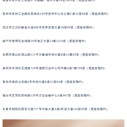
南通市崇川区工农路57号圆融广场写字楼16层1603室（需提前预约）
辽宁省营口市站前区市府路与渤海大街交叉口积家售后服务中心（需提前预约）
辽宁省沈阳市沈河区中街路137号亨得利名表维修授权店1楼积家售后服务中心（需提前预约）
苏州市苏州工业园区星港街199号苏州中心办公楼C座22层08室（需提前预约）
辽宁省沈阳市沈河区中街路83号亨得利名表维修授权店1楼积家售后服务中心（需提前预约）
武汉市江汉区解放大道686号世界贸易大厦38层09室（需提前预约）
北京市朝阳区建国门外大街甲6号华熙国际中心D座11层1102室积家售后服务中心（北京总部）（需提前预约）
北京市东城区东长安街1号王府井东方广场W3座6层602室积家售后服务中心（需提前预约）
南宁市青秀区金湖路59号地王大厦12楼1224室（需提前预约）
河北省保定市竞秀区朝阳北大街北国先天下积家售后服务中心（需提前预约）
内蒙古自治区阿拉善盟市左旗土尔扈特大街积家售后服务中心（需提前预约）
合肥市蜀山区潜山路111号万象城华润大厦B座12楼03室（需提前预约）
内蒙古自治区巴彦淖尔市临河区新华街积家售后服务中心（需提前预约）
泉州市丰泽区宝洲路729号浦西万达中心写字楼A座7楼709室（需提前预约）
内蒙古自治区包头市青山区幸福路甲3号王府井百货名表维修积家售后服务中心（需提前预约）
内蒙古自治区赤峰市红山区哈达街积家售后服务中心（需提前预约）
青岛市南区山东路6号华润大厦B座22层04室（需提前预约）
内蒙古自治区鄂尔多斯市东胜区伊金霍洛街积家售后服务中心（需提前预约）
内蒙古自治区呼伦贝尔市海拉尔区中央街积家售后服务中心（需提前预约）
烟台市芝罘区胜利路139号万达金融中心A座907室（需提前预约）
内蒙古自治区通辽市科尔沁区明仁大街积家售后服务中心（需提前预约）
内蒙古自治区乌海市海勃湾区人民南路积家售后服务中心（需提前预约）
长春市朝阳区西安大路727号中银大厦A座(旺进大厦)18层09室（需提前预约）
内蒙古自治区乌兰察布市集宁区恩和大街积家售后服务中心（需提前预约）
内蒙古自治区锡林郭勒盟市锡林浩特市光明街与额尔敦路交叉口积家售后服务中心（需提前预约）