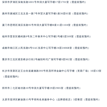
深圳市罗湖区深南东路5001号华润大厦写字楼17层1701室（需提前预约）
重庆市解放碑渝中区民权路28号英利国际金融中心写字楼20层01室（需提前预约）
黑龙江省大庆市萨尔图区会战大街积家售后服务中心（需提前预约）
惠州市惠城区江北文昌一路7号华贸大厦写字楼1座30层05室（需提前预约）
黑龙江省鹤岗市向阳区红军路积家售后服务中心（需提前预约）
黑龙江省黑河市爱辉区中央街积家售后服务中心（需提前预约）
厦门市思明区湖滨东路95号华润大厦写字楼B座11层1104室（需提前预约）
黑龙江省鸡西市鸡冠区红军路积家售后服务中心（需提前预约）
福州市晋安区横屿路9号东二环泰禾中心写字楼2号楼5层509室（需提前预约）
黑龙江省佳木斯市向阳区长安路积家售后服务中心（需提前预约）
黑龙江省牡丹江市东安区太平路积家售后服务中心（需提前预约）
成都市锦江区人民东路6号SAC东原中心写字楼24层2406B室（需提前预约）
黑龙江省七台河市桃山区大同街积家售后服务中心（需提前预约）
黑龙江省齐齐哈尔市龙沙区龙华路积家售后服务中心（需提前预约）
重庆市江北区观音桥步行街2号融恒时代广场写字楼9层902室（需提前预约）
黑龙江省双鸭山市尖山区新兴大街积家售后服务中心（需提前预约）
长沙市芙蓉区定王台街道建湘路393号世茂环球金融中心写字楼（芙蓉广场）10层13室
黑龙江省绥化市北林区新华街与康庄路交叉口积家售后服务中心（需提前预约）
（需提前预约）
黑龙江省伊春市伊美区通河路积家售后服务中心（需提前预约）
吉林省白城市洮北区明仁南街积家售后服务中心（需提前预约）
郑州市二七区铭功路10号华润大厦写字楼29层2905室（需提前预约）
吉林省白山市浑江区浑江大街积家售后服务中心（需提前预约）
吉林省吉林市船营区河南街积家售后服务中心（需提前预约）
太原市迎泽区解放路15号亨得利名表服务中心（品牌授权店）3层整层（需提前预约）
吉林省辽源市龙山区人民大街积家售后服务中心（需提前预约）