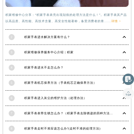
湖南省郴州市北湖区国庆北路积家售后服务中心（需提前预约）
湖南省衡阳市雁峰区解放路积家售后服务中心（需提前预约）
积家维修中心分享：“积家手表表壳出现划痕的处理方法是什么！”。积家手表其产品
以高品质、高性能、高技术含量、高安全性能著称，备受消费者的青......
详情 >
湖南省怀化市鹤城区迎丰中路积家售后服务中心（需提前预约）
湖南省娄底市娄星区长青街积家售后服务中心（需提前预约）
2
积家手表进水解决方案有什么？
湖南省邵阳市双清区东风路积家售后服务中心（需提前预约）
湖南省湘潭市雨湖区莲城大道积家售后服务中心（需提前预约）
3
积家维修保养服务中心介绍 | 积家
湖南省益阳市赫山区桃花仑路积家售后服务中心（需提前预约）
湖南省永州市冷水滩区永州大道与中兴路交叉口积家售后服务中心（需提前预约）
4
积家手表进水不走怎么办？
湖南省岳阳市岳阳楼区东茅岭路积家售后服务中心（需提前预约）

湖南省张家界市永定区解放路积家售后服务中心（需提前预约）
5
积家手表机芯保养方法（手表机芯正确保养方法）
湖南省长沙市芙蓉区建湘路393号世茂环球金融中心写字楼10层1013室积家售后服务中心（需提前预约）

湖南省株洲市芦淞区建设南路积家售后服务中心（需提前预约）
6
积家手表进入灰尘的维护方法（处理办法）
甘肃省白银市白银区北京路积家售后服务中心（需提前预约）
7
积家手表表带生锈怎么办？（积家手表去除锈迹的四种方法）
甘肃省定西市安定区解放路积家售后服务中心（需提前预约）
甘肃省敦煌市沙州镇阳关中路积家售后服务中心（需提前预约）
8
积家手表走时不准应该怎么办?(走时不准的处理方法)
甘肃省合作市人民街积家售后服务中心（需提前预约）