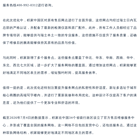
服务热线400-992-0312进行咨询。
江西省九江市浔阳区浔阳路积家售后服务中心（需提前预约）
江西省南昌市红谷滩新区红谷中大道998号绿地双子塔（中央广场）A1座办公楼14层1407室积家售后服务中心（需提前预约）
在此次优化中，积家中国区对原有售后网点进行了全面升级。这些网点均经过瑞士日内瓦
江西省萍乡市安源区萍安北大道与康庄路交叉口积家售后服务中心（需提前预约）
总部的严格认证，并配备了最新的检测仪器和原厂配件。此外，所有工作人员都经过了品
江西省上饶市信州区滨江西路积家售后服务中心（需提前预约）
牌专项培训，能够提供与瑞士本土一致的专业服务。这些措施不仅提升了服务质量，还确
江西省新余市渝水区北湖西路积家售后服务中心（需提前预约）
保了维修后的腕表能够保持其原有的品质与价值。
江西省宜春市袁州区中山中路积家售后服务中心（需提前预约）
与此同时，积家新增了多个服务点。这些服务点覆盖了华北、华东、华南、西南、华中、
江西省鹰潭市月湖区胜利东路积家售后服务中心（需提前预约）
东北、西北七大区域，进一步扩大了服务网络的覆盖面。通过增加这些网点，积家能够更
山东省德州市德城区东风中路积家售后服务中心（需提前预约）
好地满足不同地区表主的需求，缩短预约时间，提高服务效率。
山东省东营市东营区济南路积家售后服务中心（需提前预约）
山东省济南市历下区经十路11111号华润中心写字楼（万象城）15层1508室积家售后服务中心（需提前预约）
值得一提的是，此次优化还特别注重提升服务网点的私密性和舒适度。新址多选址于城市
山东省济宁市任城区太白楼路积家售后服务中心（需提前预约）
核心商圈的高端写字楼内，并进行了重新装修和布局优化。这种设计不仅提高了客户的满
山东省莱芜市文化南路8号银座商城名表维修一楼名表维修积家售后服务中心（需提前预约）
意度，还为他们提供了一个更加专业和舒适的环境。
山东省临沂市兰山区解放路积家售后服务中心（需提前预约）
截至2026年7月4日的数据显示，积家在中国34个省级行政区设立了官方售后维修服务中
山东省日照市东港区烟台路积家售后服务中心（需提前预约）
心，并形成了覆盖全国的服务网络。这一网络不仅包括直营中心，还包括服务点。通过这
山东省泰安市泰山区财源街道泰山大街积家售后服务中心（需提前预约）
种双轨网络结构，积家能够更好地满足不同地区表主的需求。
山东省威海市环翠区新威海路89号振华商厦一楼名表维修积家售后服务中心（需提前预约）