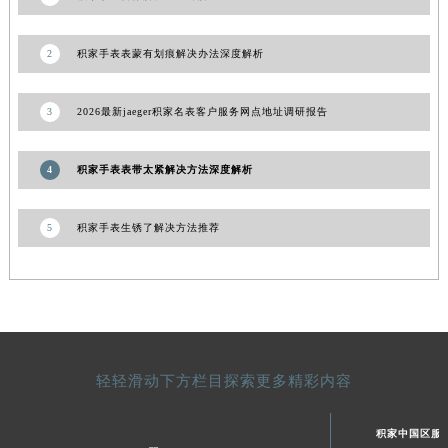
青海省海北藏族自治州海晏县将军路积家售后服务中心（需提前预约）
青海省海东市乐都区滨河路积家售后服务中心（需提前预约）
2
积家手表表蒙有划痕解决办法深度解析
青海省海南藏族自治州共和县青海湖大街积家售后服务中心（需提前预约）
青海省海西蒙古族藏族自治州德令哈市柴达木路积家售后服务中心（需提前预约）
3
2026最新jaeger积家名表客户服务网点地址调研报告
青海省黄南藏族自治州同仁市德合隆路积家售后服务中心（需提前预约）
青海省西宁市城西区海湖新区西关大道积家售后服务中心（需提前预约）
4
积家手表表带太紧解决方法深度解析
青海省玉树藏族自治州结古镇胜利路积家售后服务中心（需提前预约）
陕西省安康市汉滨区金州路积家售后服务中心（需提前预约）
5
积家手表生锈了解决方法推荐
陕西省宝鸡市渭滨区经二路积家售后服务中心（需提前预约）
陕西省汉中市汉台区北大街积家售后服务中心（需提前预约）
陕西省商洛市商州区州城街积家售后服务中心（需提前预约）
陕西省铜川市王益区红旗街积家售后服务中心（需提前预约）
陕西省渭南市临渭区东风大街积家售后服务中心（需提前预约）
轻轻滑动下方栏目探索更多精彩内容
陕西省咸阳市秦都区沣西新城统一西路与白马河路交汇处积家售后服务中心（需提前预约）
陕西省延安市宝塔区中心街积家售后服务中心（需提前预约）
积家中国区服
陕西省榆林市榆阳区长兴路积家售后服务中心（需提前预约）