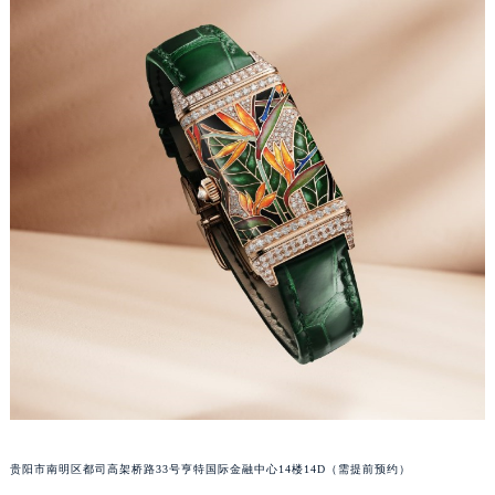
内蒙古自治区兴安盟市乌兰浩特市兴安大街积家售后服务中心（需提前预约）
山西省大同市平城区迎宾街积家售后服务中心（需提前预约）
山西省晋城市城区黄华街积家售后服务中心（需提前预约）
山西省晋中市榆次区顺城街积家售后服务中心（需提前预约）
山西省临汾市尧都区解放路积家售后服务中心（需提前预约）
山西省吕梁市离石区永宁中路与建设街交叉口积家售后服务中心（需提前预约）
山西省朔州市朔城区怡西路与鄯阳西街交汇处积家售后服务中心（需提前预约）
山西省忻州市忻府区和平东街与七一南路交叉口积家售后服务中心（需提前预约）
山西省阳泉市郊区平阳东街与新城大道交叉口积家售后服务中心（需提前预约）
山西省运城市盐湖区河东街积家售后服务中心（需提前预约）
山西省长治市潞州区英雄中路积家售后服务中心（需提前预约）
山西省太原市迎泽区迎泽街道解放路15号亨得利名表维修授权店3楼积家售后服务中心（需提前预约）
天津市和平区赤峰道136号天津国际金融中心26层2603室积家售后服务中心（需提前预约）
安徽省安庆市迎江区人民路积家售后服务中心（需提前预约）
安徽省蚌埠市蚌山区淮河路积家售后服务中心（需提前预约）
贵阳市南明区都司高架桥路33号亨特国际金融中心14楼14D（需提前预约）
安徽省亳州市谯城区魏武大道积家售后服务中心（需提前预约）