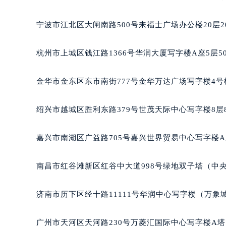
南宁市青秀区金湖路59号地王大厦12
合肥市蜀山区潜山路111号万象城华润
宁波市江北区大闸南路500号来福士广场办公楼20层2
泉州市丰泽区宝洲路729号浦西万达中
青岛市南区山东路6号华润大厦B座2
杭州市上城区钱江路1366号华润大厦写字楼A座5层5
烟台市芝罘区胜利路139号万达金融中
长春市朝阳区西安大路727号中银大厦
金华市金东区东市南街777号金华万达广场写字楼4号楼
贵阳市南明区都司高架桥路33号亨特
昆明市盘龙区北京路928号同德昆明
绍兴市越城区胜利东路379号世茂天际中心写字楼8层
石家庄市长安区中山东路39号勒泰中
西安市碑林区南关正街88号华侨城长
嘉兴市南湖区广益路705号嘉兴世界贸易中心写字楼A座
海口市龙华区金贸东路5号海口华润大厦
唐山市路南区新华东道100号万达广场
南昌市红谷滩新区红谷中大道998号绿地双子塔（中央
台州市椒江区东海大道1800号腾达中
内蒙古自治区呼和浩特市玉泉区大学西
济南市历下区经十路11111号华润中心写字楼（万象城
甘肃省兰州市七里河区西津西路16号兰
重庆市解放碑渝中区民权路28号英利
广州市天河区天河路230号万菱汇国际中心写字楼A塔