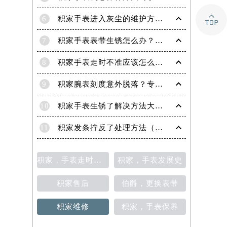

6
积家手表进入灰尘的维护方法（处理办法）
7
积家手表表带生锈怎么办？（积家手表去除锈迹的四种方法）
8
积家手表走时不准应该怎么办?(走时不准的处理方法)
9
积家腕表刻度意外脱落？专业应对策略在这里
10
积家手表生锈了解决方法大全（有效保养与修复指南）
11
积家发条拧反了处理方法（手表维修的正确步骤与技巧）
积家，手表走时不准
积家，手表发展史
积家售后
伯爵，更换表带
积家维修
积家，手表保养