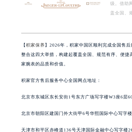
级。借助
盐城市盐都区世纪大道5号盐城金融城写
泰州市海陵区永定东路399号置地商
盖全国、
宁波市江北区大闸南路500号来福士广
后…
杭州市上城区钱江路1366号华润大厦
金华市金东区东市南街777号金华万达
【
积家保养
】2026年，积家中国区顺利完成全国售
绍兴市越城区胜利东路379号世茂天
嘉兴市南湖区广益路705号嘉兴世界贸
整合这四大举措，构建起覆盖全国、规范有序、便捷
南昌市红谷滩新区红谷中大道998号
家腕表的品质和价值。
济南市历下区经十路11111号华润中
广州市天河区天河路230号万菱汇国
积家官方售后服务中心全国网点地址：
广州市越秀区环市东路371-375号
深圳市罗湖区深南东路5001号华润大
北京市东城区东长安街1号东方广场写字楼W3座6层6
惠州市惠城区江北文昌一路7号华贸大
厦门市思明区湖滨东路95号华润大厦写
北京市朝阳区建国门外大街甲6号华熙国际中心写字楼D
福州市鼓楼区五四路128-1号恒力城
成都市锦江区人民东路6号SAC东原中
天津市和平区赤峰道136号天津国际金融中心写字楼26