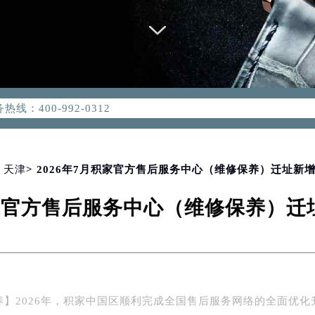
优化升级公告
：400-992-0312
2-0312，服务覆盖中国大陆、香港、澳门、台湾全部区域（非大陆需
点地址：
国际中心写字楼D座11层1102室（北京总部）（需提前预约）
字楼W3座6层602室（需提前预约）
>
天津
> 2026年7月积家官方售后服务中心（维修保养）迁址新
融中心写字楼26层2603室（需提前预约）
积家官方售后服务中心（维修保养）
2座37层3705室（需提前预约）
际广场写字楼8层806室（需提前预约）
南京中心写字楼22层C1-1室（需提前预约）
中心写字楼5号楼10层1008室（需提前预约）
FC国际金融中心写字楼35层3508室（需提前预约）
养】2026年，积家中国区顺利完成全国售后服务网络的全面优化
楼1号楼18层1803室（需提前预约）