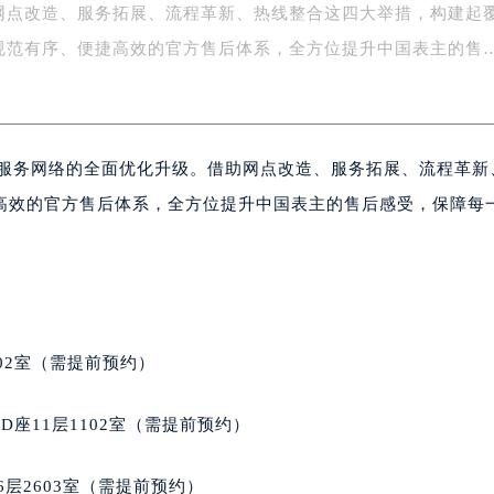
网点改造、服务拓展、流程革新、热线整合这四大举措，构建起
字楼1号楼16层1604室（需提前预约）
务中心东塔写字楼（华润万象城）17层1706室（需提前预约）
规范有序、便捷高效的官方售后体系，全方位提升中国表主的售
场办公楼20层2009室（需提前预约）
写字楼A座5层503-5室（需提前预约）
广场写字楼4号楼22层2209室（需提前预约）
后服务网络的全面优化升级。借助网点改造、服务拓展、流程革新
际中心写字楼8层805室（需提前预约）
易中心写字楼A座13层1304室（需提前预约）
高效的官方售后体系，全方位提升中国表主的售后感受，保障每
绿地双子塔（中央广场）A1座办公楼14层07室（需提前预约）
心写字楼（万象城）15层1508室（需提前预约）
际中心写字楼A塔7层704室（需提前预约）
世界贸易中心大厦南塔写字楼15层07室（需提前预约）
厦写字楼17层1701室（需提前预约）
02室（需提前预约）
厦写字楼1座30层05室（需提前预约）
字楼B座11层1104室（需提前预约）
座11层1102室（需提前预约）
写字楼15层03室（需提前预约）
心写字楼24层2406B室（需提前预约）
层2603室（需提前预约）