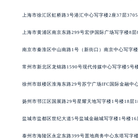
重庆市江北区观音桥步行街2号融恒时
长沙市芙蓉区定王台街道建湘路393
上海市徐汇区虹桥路3号港汇中心写字楼2座37层370
郑州市二七区铭功路10号华润大厦写字
太原市迎泽区解放路15号亨得利名
上海市黄浦区南京东路299号宏伊国际广场写字楼8层
沈阳市沈河区中街路137号亨得利名
沈阳市沈河区中街路83号亨得利名
南京市秦淮区中山南路1号（新街口）南京中心写字楼2
乌鲁木齐市天山区红山路26号时代广场
温州市鹿城区锦绣路1067号置信广场
常州市新北区龙锦路1590号现代传媒中心写字楼5号楼
哈尔滨市道里区友谊西路600号富力中
大连市中山区人民路15号国际金融大
徐州市鼓楼区淮海东路29号苏宁广场IFC国际金融中心
佛山市禅城区季华五路57号万科金融中
东莞市东城街道鸿福东路1号民盈国贸
扬州市邗江区国展路29号星耀天地写字楼1号楼18层1
无锡市梁溪区人民中路139号恒隆广场
南通市崇川区工农路57号圆融广场写字
盐城市盐都区世纪大道5号盐城金融城写字楼1号楼16
苏州市苏州工业园区星港街199号苏州
武汉市江汉区解放大道686号世界贸易
泰州市海陵区永定东路399号置地商务中心东塔写字楼