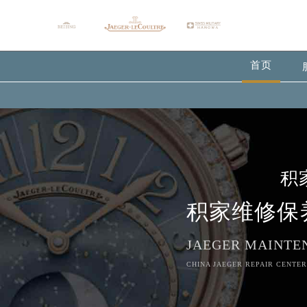
首页
积
积家维修保
JAEGER MAINTE
CHINA JAEGER REPAIR CENTER