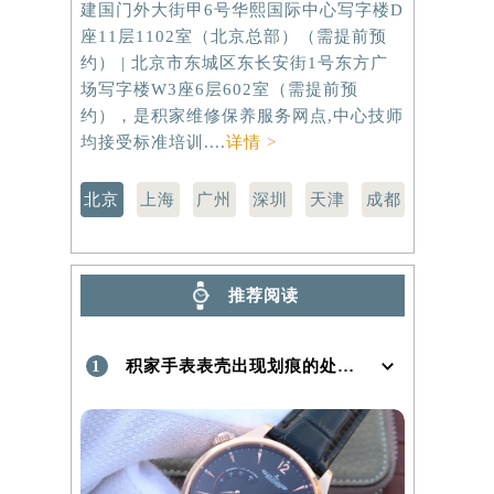
建国门外大街甲6号华熙国际中心写字楼D
虹桥路3号港
座11层1102室（北京总部）（需提前预
室（需提前
）
约） | 北京市东城区东长安街1号东方广
路299号
场写字楼W3座6层602室（需提前预
（需提前预
约），是积家维修保养服务网点,中心技师
点,中心技师
均接受标准培训....
详情 >
北京
上海
广州
深圳
天津
成都
推荐阅读
1
积家手表表壳出现划痕的处理方法是什么！