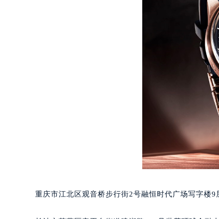
吉林省四平市铁东区紫气大路与南九
吉林省松原市宁江区五环大街积家售
吉林省通化市东昌区环通乡江南大街
吉林省延边市延吉市解放路积家售后
辽宁省鞍山市铁东区站前街积家售后
辽宁省本溪市平山区胜利路积家售后
辽宁省朝阳市双塔区新华路积家售后
辽宁省丹东市振兴区七经街积家售后
辽宁省抚顺市新抚区东一路积家售后
辽宁省阜新市海州区解放大街积家售
辽宁省葫芦岛市连山区中央路积家售
辽宁省锦州市古塔区中央大街积家售
辽宁省辽阳市白塔区新运大街积家售
辽宁省盘锦市兴隆台区石油大街积家
重庆市江北区观音桥步行街2号融恒时代广场写字楼9层
辽宁省铁岭市银州区南马路积家售后
辽宁省营口市站前区市府路与渤海大