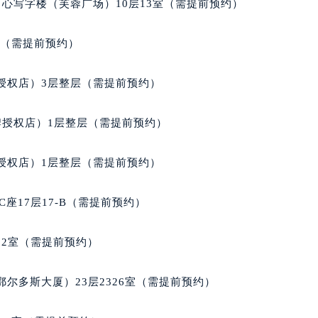
心写字楼（芙蓉广场）10层13室（需提前预约）
得利名表维修授权店1楼积家售后服务中心（需提前预约）
得利名表维修授权店1楼积家售后服务中心（需提前预约）
室（需提前预约）
国际中心D座11层1102室积家售后服务中心（北京总部）（需
广场W3座6层602室积家售后服务中心（需提前预约）
授权店）3层整层（需提前预约）
先天下积家售后服务中心（需提前预约）
特大街积家售后服务中心（需提前预约）
牌授权店）1层整层（需提前预约）
街积家售后服务中心（需提前预约）
3号王府井百货名表维修积家售后服务中心（需提前预约）
授权店）1层整层（需提前预约）
家售后服务中心（需提前预约）
霍洛街积家售后服务中心（需提前预约）
座17层17-B（需提前预约）
央街积家售后服务中心（需提前预约）
街积家售后服务中心（需提前预约）
02室（需提前预约）
路积家售后服务中心（需提前预约）
大街积家售后服务中心（需提前预约）
尔多斯大厦）23层2326室（需提前预约）
市光明街与额尔敦路交叉口积家售后服务中心（需提前预约）
安大街积家售后服务中心（需提前预约）