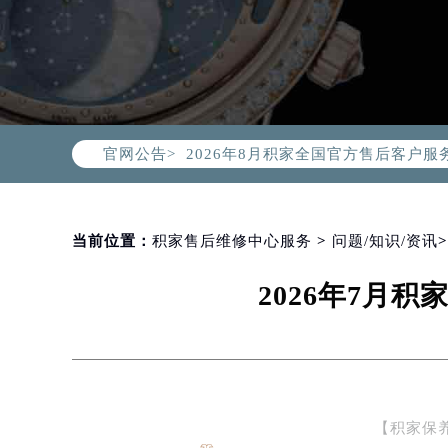
2026年8月积家中国区售后服务网络
2026年8月积家全国官方售后客户服务热线
官网公告>
积家官方全国统一服务热线400-99
2026年8月积家售后服务中心最新网
北京市朝阳区建国门外大街甲6号华熙
北京市东城区东长安街1号东方广场写
当前位置：
积家售后维修中心服务
>
问题/知识/资讯
天津市和平区赤峰道136号天津国际金
2026年7月
上海市徐汇区虹桥路3号港汇中心写字楼
上海市黄浦区南京东路299号宏伊国
南京市秦淮区中山南路1号（新街口）
常州市新北区龙锦路1590号现代传媒
徐州市鼓楼区淮海东路29号苏宁广场I
【积家保
扬州市邗江区国展路29号星耀天地写字