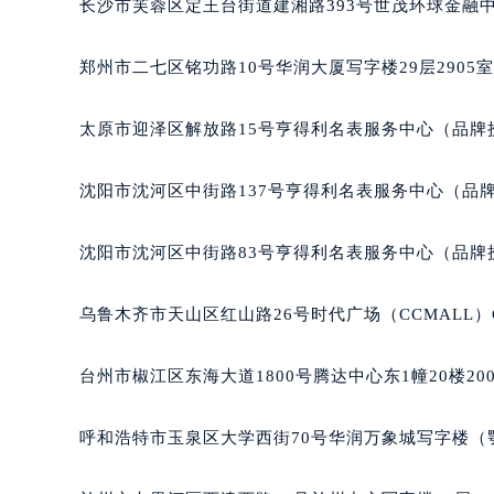
长沙市芙蓉区定王台街道建湘路393号世茂环球金融中
辽宁省沈阳市沈河区中街路137号亨
辽宁省沈阳市沈河区中街路83号亨
郑州市二七区铭功路10号华润大厦写字楼29层2905
北京市朝阳区建国门外大街甲6号华熙
北京市东城区东长安街1号王府井东方
太原市迎泽区解放路15号亨得利名表服务中心（品牌
河北省保定市竞秀区朝阳北大街北国
内蒙古自治区阿拉善盟市左旗土尔扈
沈阳市沈河区中街路137号亨得利名表服务中心（品
内蒙古自治区巴彦淖尔市临河区新华
内蒙古自治区包头市青山区幸福路甲
沈阳市沈河区中街路83号亨得利名表服务中心（品牌
内蒙古自治区赤峰市红山区哈达街积
内蒙古自治区鄂尔多斯市东胜区伊金
乌鲁木齐市天山区红山路26号时代广场（CCMALL）C
内蒙古自治区呼伦贝尔市海拉尔区中
内蒙古自治区通辽市科尔沁区明仁大
台州市椒江区东海大道1800号腾达中心东1幢20楼20
内蒙古自治区乌海市海勃湾区人民南
内蒙古自治区乌兰察布市集宁区恩和
呼和浩特市玉泉区大学西街70号华润万象城写字楼（鄂
内蒙古自治区锡林郭勒盟市锡林浩特
内蒙古自治区兴安盟市乌兰浩特市兴