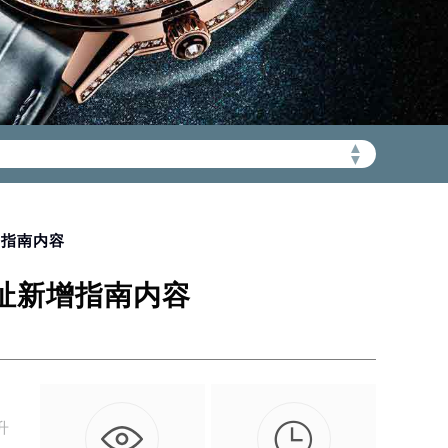
▲
加拨“+86”）
▼
增指南内容
迁址新增指南内容

升