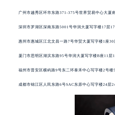
黑龙江省大庆市萨尔图区会战大街积
黑龙江省鹤岗市向阳区红军路积家售
广州市越秀区环市东路371-375号世界贸易中心大厦
黑龙江省黑河市爱辉区中央街积家售
黑龙江省鸡西市鸡冠区红军路积家售
深圳市罗湖区深南东路5001号华润大厦写字楼17层1
黑龙江省佳木斯市向阳区长安路积家
黑龙江省牡丹江市东安区太平路积家
惠州市惠城区江北文昌一路7号华贸大厦写字楼1座30
黑龙江省七台河市桃山区大同街积家
黑龙江省齐齐哈尔市龙沙区龙华路积
厦门市思明区湖滨东路95号华润大厦写字楼B座11层1
黑龙江省双鸭山市尖山区新兴大街积
黑龙江省绥化市北林区新华街与康庄
福州市晋安区横屿路9号东二环泰禾中心写字楼2号楼5
黑龙江省伊春市伊美区通河路积家售
吉林省白城市洮北区明仁南街积家售
成都市锦江区人民东路6号SAC东原中心写字楼24层2
吉林省白山市浑江区浑江大街积家售
吉林省吉林市船营区河南街积家售后
吉林省辽源市龙山区人民大街积家售
吉林省梅河口市新华街道梅河大街积