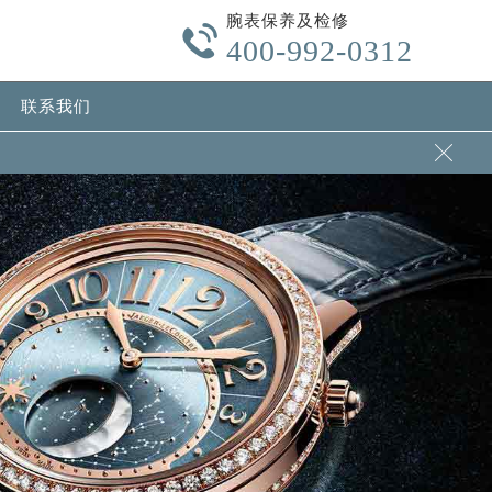
腕表保养及检修

400-992-0312
联系我们
