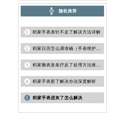
随机推荐
1
积家手表表针不走了解决方法详解
2
积家日历怎么调准确（手表维护与校准技巧详解）
3
积家腕表发条拧反了处理方法推荐（正确调整指南与常见误区解析）
4
积家手表脏了解决办法深度解析
5
积家手表进灰了怎么解决