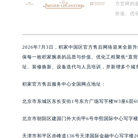
方官网的
盐城市盐都区世纪大道5号盐城金融城写
泰州市海陵区永定东路399号置地商
价值。优
宁波市江北区大闸南路500号来福士广
售…
杭州市上城区钱江路1366号华润大厦
金华市金东区东市南街777号金华万达
2026年7月3日，积家中国区官方售后网络迎来全
绍兴市越城区胜利东路379号世茂天
嘉兴市南湖区广益路705号嘉兴世界贸
保每一枚积家腕表的品质与价值。优化工程聚焦“直
南昌市红谷滩新区红谷中大道998号
址、装修焕新、设备迭代与人员培训，并新增多个城
济南市历下区经十路11111号华润中
广州市天河区天河路230号万菱汇国
积家官方售后服务中心全国网点地址：
广州市越秀区环市东路371-375号
深圳市罗湖区深南东路5001号华润大
北京市东城区东长安街1号东方广场写字楼W3座6层6
惠州市惠城区江北文昌一路7号华贸大
厦门市思明区湖滨东路95号华润大厦写
北京市朝阳区建国门外大街甲6号华熙国际中心写字楼D
福州市鼓楼区五四路128-1号恒力城
成都市锦江区人民东路6号SAC东原中
天津市和平区赤峰道136号天津国际金融中心写字楼26