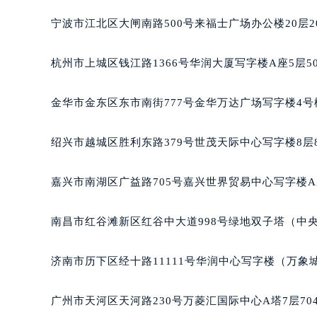
黑龙江省大庆市萨尔图区会战大街积
宁波市江北区大闸南路500号来福士广场办公楼20层2
黑龙江省鹤岗市向阳区红军路积家售
黑龙江省黑河市爱辉区中央街积家售
杭州市上城区钱江路1366号华润大厦写字楼A座5层5
黑龙江省鸡西市鸡冠区红军路积家售
黑龙江省佳木斯市向阳区长安路积家
金华市金东区东市南街777号金华万达广场写字楼4号楼
黑龙江省牡丹江市东安区太平路积家
黑龙江省七台河市桃山区大同街积家
绍兴市越城区胜利东路379号世茂天际中心写字楼8层
黑龙江省齐齐哈尔市龙沙区龙华路积
黑龙江省双鸭山市尖山区新兴大街积
嘉兴市南湖区广益路705号嘉兴世界贸易中心写字楼A座
黑龙江省绥化市北林区新华街与康庄
黑龙江省伊春市伊美区通河路积家售
南昌市红谷滩新区红谷中大道998号绿地双子塔（中央广
吉林省白城市洮北区明仁南街积家售
吉林省白山市浑江区浑江大街积家售
济南市历下区经十路11111号华润中心写字楼（万象城
吉林省吉林市船营区河南街积家售后
吉林省辽源市龙山区人民大街积家售
广州市天河区天河路230号万菱汇国际中心A塔7层7
吉林省梅河口市新华街道梅河大街积