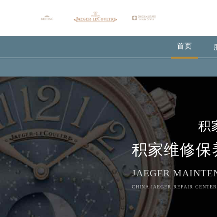
首页
积
积家维修保
JAEGER MAINTE
CHINA JAEGER REPAIR CENTER