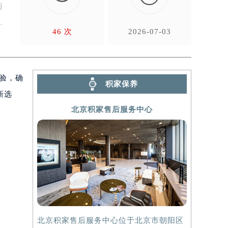
与
46 次
2026-07-03
体验，确
积家保养
新选
北京积家售后服务中心
北京积家售后服务中心位于北京市朝阳区
上海积家售