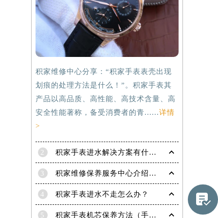
积家维修中心分享：“积家手表表壳出现
划痕的处理方法是什么！”。积家手表其
产品以高品质、高性能、高技术含量、高
安全性能著称，备受消费者的青......
详情
>
2
积家手表进水解决方案有什么？
3
积家维修保养服务中心介绍 | 积家
提前预约）
4
积家手表进水不走怎么办？

5
积家手表机芯保养方法（手表机芯正确保养方法）