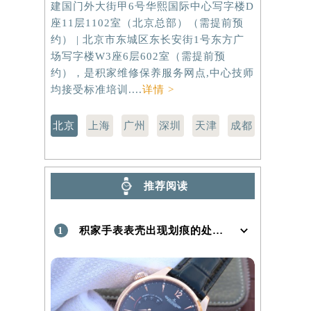
建国门外大街甲6号华熙国际中心写字楼D
虹桥路3号港
座11层1102室（北京总部）（需提前预
室（需提前
）
约） | 北京市东城区东长安街1号东方广
路299号
场写字楼W3座6层602室（需提前预
（需提前预
约），是积家维修保养服务网点,中心技师
点,中心技师
均接受标准培训....
详情 >
北京
上海
广州
深圳
天津
成都
推荐阅读
1
积家手表表壳出现划痕的处理方法是什么！