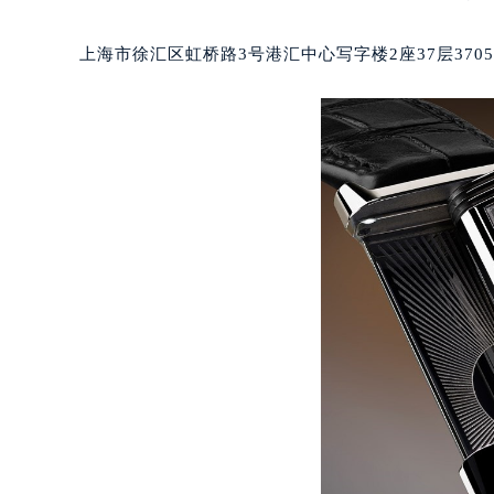
重庆市江北区观音桥步行街2号融恒时
长沙市芙蓉区定王台街道建湘路393
上海市徐汇区虹桥路3号港汇中心写字楼2座37层370
郑州市二七区铭功路10号华润大厦写字
太原市迎泽区解放路15号亨得利名
沈阳市沈河区中街路137号亨得利名
沈阳市沈河区中街路83号亨得利名
乌鲁木齐市天山区红山路26号时代广场
温州市鹿城区锦绣路1067号置信广场
哈尔滨市道里区友谊西路600号富力中
大连市中山区人民路15号国际金融大
佛山市禅城区季华五路57号万科金融中
东莞市东城街道鸿福东路1号民盈国贸
无锡市梁溪区人民中路139号恒隆广场
南通市崇川区工农路57号圆融广场写字
苏州市苏州工业园区星港街199号苏州
武汉市江汉区解放大道686号世界贸易