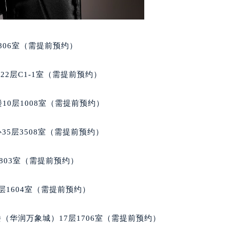
楼1224室（需提前预约）
大厦B座12楼03室（需提前预约）
心写字楼A座7楼709室（需提前预约）
806室（需提前预约）
2层04室（需提前预约）
心A座907室（需提前预约）
2层C1-1室（需提前预约）
A座(旺进大厦)18层09室（需提前预约）
国际金融中心14楼14D（需提前预约）
10层1008室（需提前预约）
广场写字楼10层06室（需提前预约）
心写字楼B座13层07室（需提前预约）
35层3508室（需提前预约）
安国际中心E座6楼10室（需提前预约）
B座17层1707室（需提前预约）
803室（需提前预约）
写字楼A座10层1002室（需提前预约）
心东1幢20楼2002室（需提前预约）
层1604室（需提前预约）
街70号华润万象城写字楼（鄂尔多斯大厦）23层2326室（需
州中心写字楼21层2102室（需提前预约）
（华润万象城）17层1706室（需提前预约）
国际金融中心写字楼20层01室（需提前预约）