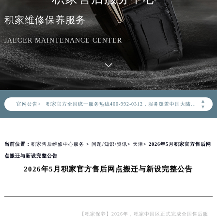
积家维修保养服务
JAEGER MAINTENANCE CENTER
2026年8月积家中国区售后服务网络优化升级公告
2026年8月积家全国官方售后客户服务热线：400-992-0312
▲
官网公告>
积家官方全国统一服务热线400-992-0312，服务覆盖中国大陆、香港、澳门、台湾全部区域（非大陆需加拨“+86”）
▼
2026年8月积家售后服务中心最新网点地址：
北京市朝阳区建国门外大街甲6号华熙国际中心写字楼D座11层1102室（北京总部）（需提前预约）
当前位置：
积家售后维修中心服务
>
问题/知识/资讯
>
天津
> 2026年5月积家官方售后网
北京市东城区东长安街1号东方广场写字楼W3座6层602室（需提前预约）
点搬迁与新设完整公告
天津市和平区赤峰道136号天津国际金融中心写字楼26层2603室（需提前预约）
2026年5月积家官方售后网点搬迁与新设完整公告
上海市徐汇区虹桥路3号港汇中心写字楼2座37层3705室（需提前预约）
上海市黄浦区南京东路299号宏伊国际广场写字楼8层806室（需提前预约）
南京市秦淮区中山南路1号（新街口）南京中心写字楼22层C1-1室（需提前预约）
常州市新北区龙锦路1590号现代传媒中心写字楼5号楼10层1008室（需提前预约）
【积家保养】2026年，积家中国区正式完成全国售后服