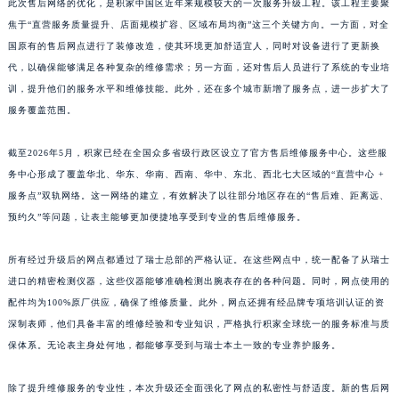
此次售后网络的优化，是积家中国区近年来规模较大的一次服务升级工程。该工程主要聚
江西省景德镇市珠山区珠山中路积家售后服务中心（需提前预约）
焦于“直营服务质量提升、店面规模扩容、区域布局均衡”这三个关键方向。一方面，对全
江西省九江市浔阳区浔阳路积家售后服务中心（需提前预约）
国原有的售后网点进行了装修改造，使其环境更加舒适宜人，同时对设备进行了更新换
江西省南昌市红谷滩新区红谷中大道998号绿地双子塔（中央广场）A1座办公楼14层1407室积家售后服务中心（需提前预约）
代，以确保能够满足各种复杂的维修需求；另一方面，还对售后人员进行了系统的专业培
训，提升他们的服务水平和维修技能。此外，还在多个城市新增了服务点，进一步扩大了
江西省萍乡市安源区萍安北大道与康庄路交叉口积家售后服务中心（需提前预约）
服务覆盖范围。
江西省上饶市信州区滨江西路积家售后服务中心（需提前预约）
江西省新余市渝水区北湖西路积家售后服务中心（需提前预约）
截至2026年5月，积家已经在全国众多省级行政区设立了官方售后维修服务中心。这些服
江西省宜春市袁州区中山中路积家售后服务中心（需提前预约）
务中心形成了覆盖华北、华东、华南、西南、华中、东北、西北七大区域的“直营中心 +
江西省鹰潭市月湖区胜利东路积家售后服务中心（需提前预约）
服务点”双轨网络。这一网络的建立，有效解决了以往部分地区存在的“售后难、距离远、
山东省德州市德城区东风中路积家售后服务中心（需提前预约）
预约久”等问题，让表主能够更加便捷地享受到专业的售后维修服务。
山东省东营市东营区济南路积家售后服务中心（需提前预约）
所有经过升级后的网点都通过了瑞士总部的严格认证。在这些网点中，统一配备了从瑞士
山东省济南市历下区经十路11111号华润中心写字楼（万象城）15层1508室积家售后服务中心（需提前预约）
进口的精密检测仪器，这些仪器能够准确检测出腕表存在的各种问题。同时，网点使用的
山东省济宁市任城区太白楼路积家售后服务中心（需提前预约）
配件均为100%原厂供应，确保了维修质量。此外，网点还拥有经品牌专项培训认证的资
山东省莱芜市文化南路8号银座商城名表维修一楼名表维修积家售后服务中心（需提前预约）
深制表师，他们具备丰富的维修经验和专业知识，严格执行积家全球统一的服务标准与质
山东省临沂市兰山区解放路积家售后服务中心（需提前预约）
保体系。无论表主身处何地，都能够享受到与瑞士本土一致的专业养护服务。
山东省日照市东港区烟台路积家售后服务中心（需提前预约）
除了提升维修服务的专业性，本次升级还全面强化了网点的私密性与舒适度。新的售后网
山东省泰安市泰山区财源街道泰山大街积家售后服务中心（需提前预约）