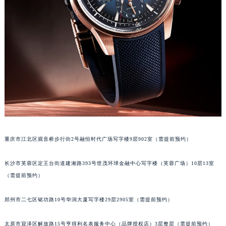
吉林省辽源市龙山区人民大街积家售后服务中心（需提前预约）
吉林省梅河口市新华街道梅河大街积家售后服务中心（需提前预约）
吉林省四平市铁东区紫气大路与南九经街交汇处积家售后服务中心（需提前预约）
吉林省松原市宁江区五环大街积家售后服务中心（需提前预约）
吉林省通化市东昌区环通乡江南大街积家售后服务中心（需提前预约）
吉林省延边市延吉市解放路积家售后服务中心（需提前预约）
辽宁省鞍山市铁东区站前街积家售后服务中心（需提前预约）
辽宁省本溪市平山区胜利路积家售后服务中心（需提前预约）
辽宁省朝阳市双塔区新华路积家售后服务中心（需提前预约）
辽宁省丹东市振兴区七经街积家售后服务中心（需提前预约）
重庆市江北区观音桥步行街2号融恒时代广场写字楼9层902室（需提前预约）
辽宁省抚顺市新抚区东一路积家售后服务中心（需提前预约）
长沙市芙蓉区定王台街道建湘路393号世茂环球金融中心写字楼（芙蓉广场）10层13室
辽宁省阜新市海州区解放大街积家售后服务中心（需提前预约）
（需提前预约）
辽宁省葫芦岛市连山区中央路积家售后服务中心（需提前预约）
辽宁省锦州市古塔区中央大街积家售后服务中心（需提前预约）
郑州市二七区铭功路10号华润大厦写字楼29层2905室（需提前预约）
辽宁省辽阳市白塔区新运大街积家售后服务中心（需提前预约）
辽宁省盘锦市兴隆台区石油大街积家售后服务中心（需提前预约）
太原市迎泽区解放路15号亨得利名表服务中心（品牌授权店）3层整层（需提前预约）