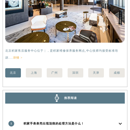
河南省信阳市浉河区东方红大道积家售后服务中心（需提前预约）
河南省许昌市魏都区建安大道与八龙路交叉口积家售后服务中心（需提前预约）
河南省郑州市二七区民主路10号华润大厦29层2905室积家售后服务中心（需提前预约）
河南省周口市川汇区七一路积家售后服务中心（需提前预约）
河南省驻马店市驿城区乐山大道与置地大道交叉口积家售后服务中心（需提前预约）
湖北省鄂州市鄂城区文星大道积家售后服务中心（需提前预约）
北京积家售后服务中心位于 | ，是积家维修保养服务网点,中心技师均接受标准培
上
湖北省黄冈市黄州区赤壁大道积家售后服务中心（需提前预约）
训....
详情 >
训..
湖北省黄石市黄石港区武汉路积家售后服务中心（需提前预约）
湖北省荆门市东宝中天街步行街积家售后服务中心（需提前预约）
北京
上海
广州
深圳
天津
成都
湖北省荆州市荆州区荆中路积家售后服务中心（需提前预约）
湖北省十堰市茅箭区人民北路积家售后服务中心（需提前预约）
湖北省随州市曾都区青年路积家售后服务中心（需提前预约）
推荐阅读
湖北省咸宁市咸安区长安大道积家售后服务中心（需提前预约）
湖北省襄阳市樊城区长虹路与人民路交叉口积家售后服务中心（需提前预约）
湖北省孝感市孝南区复兴大道积家售后服务中心（需提前预约）
1
积家手表表壳出现划痕的处理方法是什么！
湖北省宜昌市西陵区夷陵大道与港窑路积家售后服务中心（需提前预约）