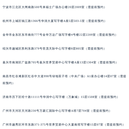
苏州市苏州工业园区星港街199号苏州中心办公楼C座22层08室（需提前预约）
宁波市江北区大闸南路500号来福士广场办公楼20层2009室（需提前预约）
武汉市江汉区解放大道686号世界贸易大厦38层09室（需提前预约）
杭州市上城区钱江路1366号华润大厦写字楼A座5层503-5室（需提前预约）
南宁市青秀区金湖路59号地王大厦12楼1224室（需提前预约）
合肥市蜀山区潜山路111号万象城华润大厦B座12楼03室（需提前预约）
金华市金东区东市南街777号金华万达广场写字楼4号楼22层2209室（需提前预约）
泉州市丰泽区宝洲路729号浦西万达中心写字楼A座7楼709室（需提前预约）
青岛市南区山东路6号华润大厦B座22层04室（需提前预约）
绍兴市越城区胜利东路379号世茂天际中心写字楼8层805室（需提前预约）
烟台市芝罘区胜利路139号万达金融中心A座907室（需提前预约）
长春市朝阳区西安大路727号中银大厦A座(旺进大厦)18层09室（需提前预约）
嘉兴市南湖区广益路705号嘉兴世界贸易中心写字楼A座13层1304室（需提前预约）
贵阳市南明区都司高架桥路33号亨特国际金融中心14楼14D（需提前预约）
南昌市红谷滩新区红谷中大道998号绿地双子塔（中央广场）A1座办公楼14层07室（需提
昆明市盘龙区北京路928号同德昆明广场写字楼10层06室（需提前预约）
前预约）
石家庄市长安区中山东路39号勒泰中心写字楼B座13层07室（需提前预约）
西安市碑林区南关正街88号华侨城长安国际中心E座6楼10室（需提前预约）
济南市历下区经十路11111号华润中心写字楼（万象城）15层1508室（需提前预约）
海口市龙华区金贸东路5号海口华润大厦B座17层1707室（需提前预约）
唐山市路南区新华东道100号万达广场写字楼A座10层1002室（需提前预约）
广州市天河区天河路230号万菱汇国际中心写字楼A塔7层704室（需提前预约）
台州市椒江区东海大道1800号腾达中心东1幢20楼2002室（需提前预约）
广州市越秀区环市东路371-375号世界贸易中心大厦南塔写字楼15层07室（需提前预约）
内蒙古自治区呼和浩特市玉泉区大学西街70号华润万象城写字楼（鄂尔多斯大厦）23层2326室（需提前预约）