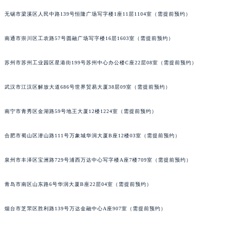
内蒙古自治区锡林郭勒盟市锡林浩特市光明街与额尔敦路交叉口积家售后服务中心（需提前预约）
无锡市梁溪区人民中路139号恒隆广场写字楼1座11层1104室（需提前预约）
内蒙古自治区兴安盟市乌兰浩特市兴安大街积家售后服务中心（需提前预约）
山西省大同市平城区迎宾街积家售后服务中心（需提前预约）
南通市崇川区工农路57号圆融广场写字楼16层1603室（需提前预约）
山西省晋城市城区黄华街积家售后服务中心（需提前预约）
苏州市苏州工业园区星港街199号苏州中心办公楼C座22层08室（需提前预约）
山西省晋中市榆次区顺城街积家售后服务中心（需提前预约）
山西省临汾市尧都区解放路积家售后服务中心（需提前预约）
武汉市江汉区解放大道686号世界贸易大厦38层09室（需提前预约）
山西省吕梁市离石区永宁中路与建设街交叉口积家售后服务中心（需提前预约）
山西省朔州市朔城区怡西路与鄯阳西街交汇处积家售后服务中心（需提前预约）
南宁市青秀区金湖路59号地王大厦12楼1224室（需提前预约）
山西省忻州市忻府区和平东街与七一南路交叉口积家售后服务中心（需提前预约）
合肥市蜀山区潜山路111号万象城华润大厦B座12楼03室（需提前预约）
山西省阳泉市郊区平阳东街与新城大道交叉口积家售后服务中心（需提前预约）
山西省运城市盐湖区河东街积家售后服务中心（需提前预约）
泉州市丰泽区宝洲路729号浦西万达中心写字楼A座7楼709室（需提前预约）
山西省长治市潞州区英雄中路积家售后服务中心（需提前预约）
山西省太原市迎泽区迎泽街道解放路15号亨得利名表维修授权店3楼积家售后服务中心（需提前预约）
青岛市南区山东路6号华润大厦B座22层04室（需提前预约）
天津市和平区赤峰道136号天津国际金融中心26层2603室积家售后服务中心（需提前预约）
安徽省安庆市迎江区人民路积家售后服务中心（需提前预约）
烟台市芝罘区胜利路139号万达金融中心A座907室（需提前预约）
安徽省蚌埠市蚌山区淮河路积家售后服务中心（需提前预约）