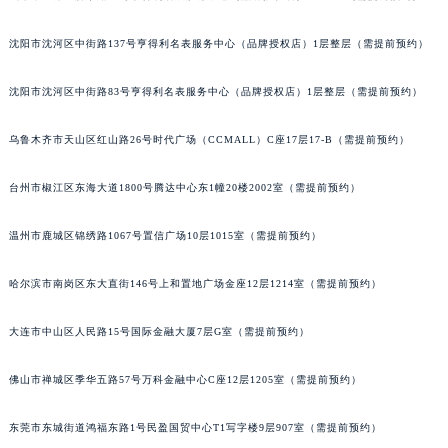
辽宁省铁岭市银州区南马路积家售后服务中心（需提前预约）
沈阳市沈河区中街路137号亨得利名表服务中心（品牌授权店）1层整层（需提前预约）
辽宁省营口市站前区市府路与渤海大街交叉口积家售后服务中心（需提前预约）
辽宁省沈阳市沈河区中街路137号亨得利名表维修授权店1楼积家售后服务中心（需提前预约）
沈阳市沈河区中街路83号亨得利名表服务中心（品牌授权店）1层整层（需提前预约）
辽宁省沈阳市沈河区中街路83号亨得利名表维修授权店1楼积家售后服务中心（需提前预约）
北京市朝阳区建国门外大街甲6号华熙国际中心D座11层1102室积家售后服务中心（北京总部）（需提前预约）
乌鲁木齐市天山区红山路26号时代广场（CCMALL）C座17层17-B（需提前预约）
北京市东城区东长安街1号王府井东方广场W3座6层602室积家售后服务中心（需提前预约）
河北省保定市竞秀区朝阳北大街北国先天下积家售后服务中心（需提前预约）
台州市椒江区东海大道1800号腾达中心东1幢20楼2002室（需提前预约）
内蒙古自治区阿拉善盟市左旗土尔扈特大街积家售后服务中心（需提前预约）
温州市鹿城区锦绣路1067号置信广场10层1015室（需提前预约）
内蒙古自治区巴彦淖尔市临河区新华街积家售后服务中心（需提前预约）
内蒙古自治区包头市青山区幸福路甲3号王府井百货名表维修积家售后服务中心（需提前预约）
哈尔滨市南岗区东大直街146号上和置地广场金座12层1214室（需提前预约）
内蒙古自治区赤峰市红山区哈达街积家售后服务中心（需提前预约）
内蒙古自治区鄂尔多斯市东胜区伊金霍洛街积家售后服务中心（需提前预约）
大连市中山区人民路15号国际金融大厦7层G室（需提前预约）
内蒙古自治区呼伦贝尔市海拉尔区中央街积家售后服务中心（需提前预约）
佛山市禅城区季华五路57号万科金融中心C座12层1205室（需提前预约）
内蒙古自治区通辽市科尔沁区明仁大街积家售后服务中心（需提前预约）
内蒙古自治区乌海市海勃湾区人民南路积家售后服务中心（需提前预约）
东莞市东城街道鸿福东路1号民盈国贸中心T1写字楼9层907室（需提前预约）
内蒙古自治区乌兰察布市集宁区恩和大街积家售后服务中心（需提前预约）