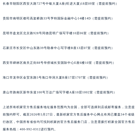
长春市朝阳区西安大路727号中银大厦A座(旺进大厦)18层09室（需提前预约）
安徽省亳州市谯城区魏武大道积家售后服务中心（需提前预约）
安徽省池州市贵池区长江路积家售后服务中心（需提前预约）
贵阳市南明区都司高架桥路33号亨特国际金融中心14楼14D（需提前预约）
安徽省滁州市琅琊区南谯北路积家售后服务中心（需提前预约）
安徽省阜阳市颍州区颍州北路积家售后服务中心（需提前预约）
昆明市盘龙区北京路928号同德昆明广场写字楼10层06室（需提前预约）
安徽省淮北市相山区淮海路积家售后服务中心（需提前预约）
石家庄市长安区中山东路39号勒泰中心写字楼B座13层07室（需提前预约）
安徽省淮南市田家庵区国庆中路积家售后服务中心（需提前预约）
安徽省黄山市屯溪区黄山西路积家售后服务中心（需提前预约）
西安市碑林区南关正街88号华侨城长安国际中心E座6楼10室（需提前预约）
安徽省六安市金安区解放中路积家售后服务中心（需提前预约）
安徽省马鞍山市雨山区湖南西路积家售后服务中心（需提前预约）
海口市龙华区金贸东路5号海口华润大厦B座17层1707室（需提前预约）
安徽省宿州市埇桥区人民中路积家售后服务中心（需提前预约）
安徽省铜陵市铜官区石城大道积家售后服务中心（需提前预约）
唐山市路南区新华东道100号万达广场写字楼A座10层1002室（需提前预约）
安徽省芜湖市镜湖区中山路步行街积家售后服务中心（需提前预约）
上述所有积家官方售后服务地址服务范围均为全国，全部可选择到店或邮寄服务，注意提
安徽省宣城市宣州区叠嶂西路积家售后服务中心（需提前预约）
前预约即可。截至2026年5月27日，最新积家官方售后服务中心网点布局已覆盖34个省级
福建省龙岩市新罗区九一南路积家售后服务中心（需提前预约）
行政区，中国所有省份均可找到积家的官方售后服务门店，注意需拨打积家全国官方售后
福建省南平市建阳区人民西路积家售后服务中心（需提前预约）
服务热线：400-992-0312进行预约。
福建省宁德市蕉城区天湖东路积家售后服务中心（需提前预约）