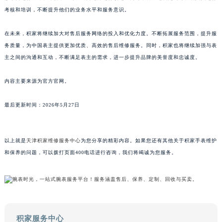
澳门特别行政区风顺堂区南湾大马路积家售后服务中心（需提前预约）
考核和培训，不断提升他们的业务水平和服务意识。
澳门特别行政区花地玛堂区关闸广场积家售后服务中心（需提前预约）
在未来，积家将继续加大对售后服务网络的投入和优化力度。不断拓展服务范围，提升服
澳门特别行政区花王堂区大三巴商圈积家售后服务中心（需提前预约）
务质量，为中国表主提供更加优质、高效的售后维修服务。同时，积家也将继续加强与表
澳门特别行政区嘉模堂区官也街积家售后服务中心（需提前预约）
主之间的沟通和互动，不断满足表主的需求，进一步提升品牌的美誉度和忠诚度。
澳门省路氹城市金光大道积家售后服务中心（需提前预约）
澳门特别行政区望德堂区塔石广场积家售后服务中心（需提前预约）
内容主要来源为官方官网。
福建省福州市鼓楼区五四路128-1号恒力城写字楼15层03室积家售后服务中心（需提前预约）
最后更新时间：2026年5月27日
福建省厦门市思明区湖滨东路95号万象城华润大厦B座11层1104室积家售后服务中心（需提前预约）
广东省潮州市潮安区新风路与潮汕路交汇处积家售后服务中心（需提前预约）
广东省广州市天河区天河路230号万菱汇国际中心A塔7层704室积家售后服务中心（需提前预约）
以上就是
天津积家维修服务中心
为您分享的精彩内容。如果您还有其他关于积家手表维护
广东省广州市越秀区环市东路371-375号世界贸易中心大厦南塔15层1507室积家售后服务中心（需提前预约）
和保养的问题，可以拨打页面400电话进行咨询，我们将竭诚为您服务。
广东省河源市源城区越王大道积家售后服务中心（需提前预约）
广东省惠州市惠城区江北文昌一路7号华贸大厦1座30层3005室积家售后服务中心（需提前预约）
广东省江门市蓬江区广场西路积家售后服务中心（需提前预约）
广东省揭阳市榕城进贤门步行街积家售后服务中心（需提前预约）
积家服务中心
广东省茂名市电白区水东街道迎宾大道积家售后服务中心（需提前预约）