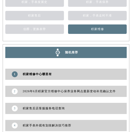
积家，手表发展史
积家，手表保养
青海省果洛藏族自治州玛沁县团结路积家售后服务中心（需提前预约）
青海省海北藏族自治州海晏县将军路积家售后服务中心（需提前预约）
积家售后
积家，手表走时不准
青海省海东市乐都区滨河路积家售后服务中心（需提前预约）
伯爵，更换表带
积家维修
青海省海南藏族自治州共和县青海湖大街积家售后服务中心（需提前预约）
青海省海西蒙古族藏族自治州德令哈市柴达木路积家售后服务中心（需提前预约）
青海省黄南藏族自治州同仁市德合隆路积家售后服务中心（需提前预约）
随机推荐
青海省西宁市城西区海湖新区西关大道积家售后服务中心（需提前预约）
青海省玉树藏族自治州结古镇胜利路积家售后服务中心（需提前预约）
陕西省安康市汉滨区金州路积家售后服务中心（需提前预约）
1
积家维修中心哪里有
陕西省宝鸡市渭滨区经二路积家售后服务中心（需提前预约）
陕西省汉中市汉台区北大街积家售后服务中心（需提前预约）
2
2026年6月积家官方维修中心保养业务网点最新变动补充确认文件
陕西省商洛市商州区州城街积家售后服务中心（需提前预约）
陕西省铜川市王益区红旗街积家售后服务中心（需提前预约）
3
积家售后店客服服务电话查询
陕西省渭南市临渭区东风大街积家售后服务中心（需提前预约）
陕西省咸阳市秦都区沣西新城统一西路与白马河路交汇处积家售后服务中心（需提前预约）
4
积家手表外观有划痕解决技巧推荐
陕西省延安市宝塔区中心街积家售后服务中心（需提前预约）