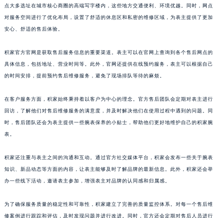
点大多选址在城市核心商圈的高端写字楼内，这些地方交通便利、环境优越。同时，网点
山东省威海市环翠区新威海路89号振华商厦一楼名表维修积家售后服务中心（需提前预约）
对服务空间进行了优化布局，设置了舒适的休息区和私密的维修区域，为表主提供了更加
山东省潍坊市奎文区东风东街积家售后服务中心（需提前预约）
安心、舒适的售后体验。
山东省枣庄市滕州市北辛路与善国路交叉口积家售后服务中心（需提前预约）
山东省淄博市张店区金晶大道积家售后服务中心（需提前预约）
积家官方官网是获取售后服务信息的重要渠道。表主可以在官网上查询到各个售后网点的
上海市黄浦区南京东路299号宏伊国际广场写字楼8层806室积家售后服务中心（需提前预约）
具体信息，包括地址、营业时间等。此外，官网还提供在线预约服务，表主可以根据自己
的时间安排，提前预约售后维修服务，避免了现场排队等待的麻烦。
上海市徐汇区虹桥路3号港汇中心2座37层3705室积家售后服务中心（需提前预约）
浙江省杭州市上城区钱江路1366号华润大厦A座5层503-5室积家售后服务中心（需提前预约）
在客户服务方面，积家始终秉持着以客户为中心的理念。官方售后团队会定期对表主进行
浙江省湖州市吴兴区劳动路积家售后服务中心（需提前预约）
回访，了解他们对售后维修服务的满意度，并及时解决他们在使用过程中遇到的问题。同
浙江省嘉兴市南湖区广益路705号嘉兴世界贸易中心A座13层1304室积家售后服务中心（需提前预约）
时，售后团队还会为表主提供一些腕表保养的小贴士，帮助他们更好地维护自己的积家腕
浙江省金华市金东区东市南街777号金华万达广场4号楼22楼2209室积家售后服务中心（需提前预约）
表。
浙江省丽水市莲都区解放街积家售后服务中心（需提前预约）
积家还注重与表主之间的沟通和互动。通过官方社交媒体平台，积家会发布一些关于腕表
浙江省宁波市江北区大闸南路500号来福士广场办公楼20层2009室积家售后服务中心（需提前预约）
知识、新品动态等方面的内容，让表主能够及时了解品牌的最新信息。此外，积家还会举
浙江省衢州市柯城区上街积家售后服务中心（需提前预约）
办一些线下活动，邀请表主参加，增强表主对品牌的认同感和归属感。
浙江省绍兴市越城区胜利东路379号世茂天际中心写字楼8层805室积家售后服务中心（需提前预约）
浙江省舟山市定海区解放东路积家售后服务中心（需提前预约）
为了确保服务质量的稳定性和可靠性，积家建立了完善的质量监控体系。对每一个售后维
澳门特别行政区大堂区议事亭前地（新马路）积家售后服务中心（需提前预约）
修案例进行跟踪和评估，及时发现问题并进行改进。同时，官方还会定期对售后人员进行