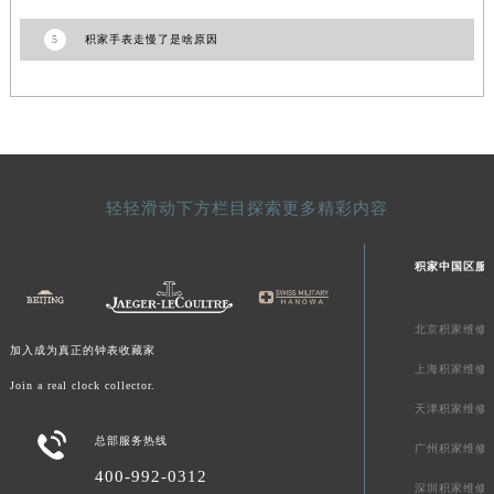
陕西省榆林市榆阳区长兴路积家售后服务中心（需提前预约）
5
积家手表走慢了是啥原因
新疆维吾尔自治区阿克苏市东大街积家售后服务中心（需提前预约）
新疆维吾尔自治区阿拉尔市胜利大道积家售后服务中心（需提前预约）
新疆维吾尔自治区阿拉山口市友好路积家售后服务中心（需提前预约）
新疆维吾尔自治区阿勒泰市解放路积家售后服务中心（需提前预约）
新疆维吾尔自治区阿图什市光明路积家售后服务中心（需提前预约）
新疆维吾尔自治区白杨市军垦路积家售后服务中心（需提前预约）
轻轻滑动下方栏目探索更多精彩内容
新疆维吾尔自治区北屯市团结路积家售后服务中心（需提前预约）
积家中国区服
新疆维吾尔自治区博乐市博乐市北京路积家售后服务中心（需提前预约）
新疆维吾尔自治区昌吉市延安北路积家售后服务中心（需提前预约）
新疆维吾尔自治区阜康市博峰路积家售后服务中心（需提前预约）
北京积家维修
加入成为真正的钟表收藏家
新疆维吾尔自治区哈密市伊州区建国北路积家售后服务中心（需提前预约）
上海积家维修
Join a real clock collector.
新疆维吾尔自治区和田市和田市北京西路积家售后服务中心（需提前预约）
天津积家维修
新疆维吾尔自治区胡杨河市胡杨河市胡杨路积家售后服务中心（需提前预约）

总部服务热线
广州积家维修
新疆维吾尔自治区霍尔果斯市亚欧北路积家售后服务中心（需提前预约）
400-992-0312
新疆维吾尔自治区喀什市解放北路积家售后服务中心（需提前预约）
深圳积家维修