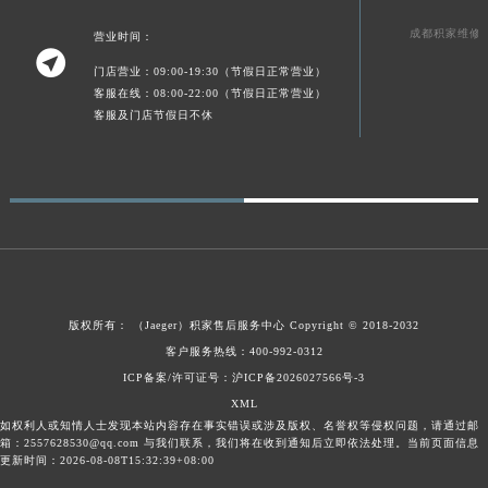
新疆维吾尔自治区可克达拉市幸福路积家售后服务中心（需提前预约）
成都积家维修
营业时间：
新疆维吾尔自治区克拉玛依市克拉玛依区友谊路积家售后服务中心（需提前预约）

门店营业：09:00-19:30（节假日正常营业）
新疆维吾尔自治区库车市库车市文化东路积家售后服务中心（需提前预约）
客服在线：08:00-22:00（节假日正常营业）
新疆维吾尔自治区库尔勒市库尔勒市人民东路积家售后服务中心（需提前预约）
客服及门店节假日不休
新疆维吾尔自治区奎屯市团结西街积家售后服务中心（需提前预约）
新疆维吾尔自治区昆玉市昆泉街积家售后服务中心（需提前预约）
新疆维吾尔自治区沙湾市三道河子镇世纪大道南路积家售后服务中心（需提前预约）
新疆维吾尔自治区石河子市北二路积家售后服务中心（需提前预约）
新疆维吾尔自治区双河市光明路积家售后服务中心（需提前预约）
新疆维吾尔自治区塔城市塔城地区闻琴路积家售后服务中心（需提前预约）
版权所有：
（Jaeger）
积家售后服务中心
Copyright © 2018-2032
新疆维吾尔自治区铁门关市兴疆路积家售后服务中心（需提前预约）
客户服务热线：400-992-0312
新疆维吾尔自治区图木舒克市图木舒克市中兴街积家售后服务中心（需提前预约）
ICP备案/许可证号：沪ICP备2026027566号-3
新疆维吾尔自治区吐鲁番市高昌区文化中路文化中路积家售后服务中心（需提前预约）
XML
新疆维吾尔自治区乌苏市乌鲁木齐北路积家售后服务中心（需提前预约）
如权利人或知情人士发现本站内容存在事实错误或涉及版权、名誉权等侵权问题，请通过邮
箱：2557628530@qq.com 与我们联系，我们将在收到通知后立即依法处理。当前页面信息
新疆维吾尔自治区五家渠市长征西街积家售后服务中心（需提前预约）
更新时间：2026-08-08T15:32:39+08:00
新疆维吾尔自治区新星市东风路积家售后服务中心（需提前预约）