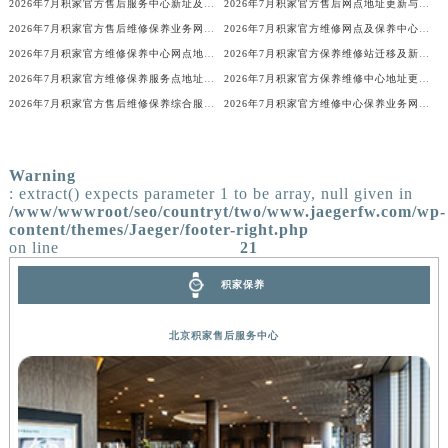
2026年7月积家官方售后服务中心新址及增设站点公告
2026年7月积家官方售后网点地址更新与新增补充速查
香港特别行政区金钟区中西区金钟道积家售后服务中心（需提前预约）
2026年7月积家官方售后维修保养业务网点重新配置补充最终通知确认文本
2026年7月积家官方维修网点及保养中心变动补充汇总文本内容
香港特别行政区九龙区油尖旺区弥敦道积家售后服务中心（需提前预约）
2026年7月积家官方维修保养中心网点地址变更及新开清单正式发布定稿
2026年7月积家官方保养维修站迁移及新开店说明文本正式对外定稿
香港特别行政区铜锣湾区湾仔区轩尼诗道积家售后服务中心（需提前预约）
2026年7月积家官方维修保养服务点地址变动及新开完整目录文件公布
2026年7月积家官方保养维修中心地址更新及新开站点补充汇总说明
河南省安阳市文峰区解放大道积家售后服务中心（需提前预约）
2026年7月积家官方售后维修保养综合服务中心搬迁新开
2026年7月积家官方维修中心保养业务网点最新变动补充确认稿
河南省鹤壁市淇滨区九州路积家售后服务中心（需提前预约）
河南省济源市沁园街道济水大道积家售后服务中心（需提前预约）
Warning
河南省焦作市解放区解放路积家售后服务中心（需提前预约）
: extract() expects parameter 1 to be array, null given in
/www/wwwroot/seo/countryt/two/www.jaegerfw.com/wp-
河南省开封市鼓楼区中山路积家售后服务中心（需提前预约）
content/themes/Jaeger/footer-right.php
河南省洛阳市西工区中州中路与解放路交叉口积家售后服务中心（需提前预约）
on line
21
河南省漯河市源汇区交通路积家售后服务中心（需提前预约）
积家保养
河南省南阳市宛城区范蠡东路与南都路交叉口积家售后服务中心（需提前预约）
河南省平顶山市卫东区建设路积家售后服务中心（需提前预约）
北京积家售后服务中心
河南省濮阳市大华龙区开州路绿城路交叉口积家售后服务中心（需提前预约）
河南省三门峡市湖滨区和平路积家售后服务中心（需提前预约）
河南省商丘市梁园区神火大道积家售后服务中心（需提前预约）
河南省新乡市红旗区人民路积家售后服务中心（需提前预约）