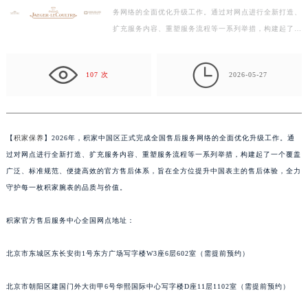
务网络的全面优化升级工作。通过对网点进行全新打造、
徐州市鼓楼区淮海东路29号苏宁广场IFC国际金融中心写字楼35层3508室（需提前预约）
扩充服务内容、重塑服务流程等一系列举措，构建起了一
扬州市邗江区国展路29号星耀天地写字楼1号楼18层1803室（需提前预约）
个覆盖广泛、标准规范、便捷高效的官方售后体系，旨
盐城市盐都区世纪大道5号盐城金融城写字楼1号楼16层1604室（需提前预约）
在…

泰州市海陵区永定东路399号置地商务中心东塔写字楼（华润万象城）17层1706室（需提前预约）
107 次
2026-05-27
宁波市江北区大闸南路500号来福士广场办公楼20层2009室（需提前预约）
杭州市上城区钱江路1366号华润大厦写字楼A座5层503-5室（需提前预约）
金华市金东区东市南街777号金华万达广场写字楼4号楼22层2209室（需提前预约）
【
积家保养
】2026年，积家中国区正式完成全国售后服务网络的全面优化升级工作。通
绍兴市越城区胜利东路379号世茂天际中心写字楼8层805室（需提前预约）
过对网点进行全新打造、扩充服务内容、重塑服务流程等一系列举措，构建起了一个覆盖
嘉兴市南湖区广益路705号嘉兴世界贸易中心写字楼A座13层1304室（需提前预约）
广泛、标准规范、便捷高效的官方售后体系，旨在全方位提升中国表主的售后体验，全力
南昌市红谷滩新区红谷中大道998号绿地双子塔（中央广场）A1座办公楼14层07室（需提前预约）
守护每一枚积家腕表的品质与价值。
济南市历下区经十路11111号华润中心写字楼（万象城）15层1508室（需提前预约）
积家官方售后服务中心全国网点地址：
广州市天河区天河路230号万菱汇国际中心写字楼A塔7层704室（需提前预约）
广州市越秀区环市东路371-375号世界贸易中心大厦南塔写字楼15层07室（需提前预约）
北京市东城区东长安街1号东方广场写字楼W3座6层602室（需提前预约）
深圳市罗湖区深南东路5001号华润大厦写字楼17层1701室（需提前预约）
惠州市惠城区江北文昌一路7号华贸大厦写字楼1座30层05室（需提前预约）
北京市朝阳区建国门外大街甲6号华熙国际中心写字楼D座11层1102室（需提前预约）
厦门市思明区湖滨东路95号华润大厦写字楼B座11层1104室（需提前预约）