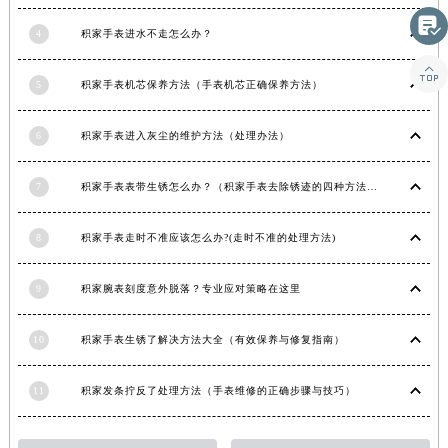
甘肃省合作市人民街积家售后服务中心（需提前预约）

4
积家手表进水不走怎么办？
甘肃省嘉峪关市雄关区新华中路积家售后服务中心（需提前预约）

甘肃省金昌市金川区北京路积家售后服务中心（需提前预约）
5
积家手表机芯保养方法（手表机芯正确保养方法）
甘肃省酒泉市肃州区西大街积家售后服务中心（需提前预约）
甘肃省临夏市城南街道团结路积家售后服务中心（需提前预约）
6
积家手表进入灰尘的维护方法（处理办法）
甘肃省陇南市武都区人民路积家售后服务中心（需提前预约）
甘肃省平凉市崆峒区西大街积家售后服务中心（需提前预约）
7
积家手表表带生锈怎么办？（积家手表去除锈迹的四种方法）
甘肃省庆阳市西峰区南大街积家售后服务中心（需提前预约）
8
积家手表走时不准应该怎么办?(走时不准的处理方法)
甘肃省天水市秦州区民主路积家售后服务中心（需提前预约）
甘肃省武威市凉州区迎宾路积家售后服务中心（需提前预约）
9
积家腕表刻度意外脱落？专业应对策略在这里
甘肃省张掖市甘州区民乐北路积家售后服务中心（需提前预约）
宁夏回族自治区固原市原州区文化街积家售后服务中心（需提前预约）
10
积家手表生锈了解决方法大全（有效保养与修复指南）
宁夏回族自治区石嘴山市大武口区贺兰山路积家售后服务中心（需提前预约）
宁夏回族自治区吴忠市利通区开元大道积家售后服务中心（需提前预约）
11
积家发条拧反了处理方法（手表维修的正确步骤与技巧）
宁夏回族自治区银川市兴庆区新华东路97号新百中心C馆一层C1-18号商铺积家售后服务中心（需提前预约）
宁夏回族自治区中卫市沙坡头区鼓楼东街积家售后服务中心（需提前预约）