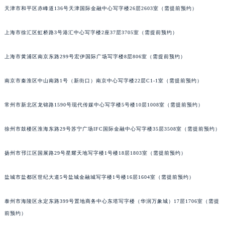
天津市和平区赤峰道136号天津国际金融中心写字楼26层2603室（需提前预约）
福州市鼓楼区五四路128-1号恒力城写字楼15层03室（需提前预约）
成都市锦江区人民东路6号SAC东原中心写字楼24层2406B室（需提前预约）
上海市徐汇区虹桥路3号港汇中心写字楼2座37层3705室（需提前预约）
重庆市江北区观音桥步行街2号融恒时代广场写字楼9层902室（需提前预约）
长沙市芙蓉区定王台街道建湘路393号世茂环球金融中心写字楼（芙蓉广场）10层13室（需提前预约）
上海市黄浦区南京东路299号宏伊国际广场写字楼8层806室（需提前预约）
郑州市二七区铭功路10号华润大厦写字楼29层2905室（需提前预约）
太原市迎泽区解放路15号亨得利名表服务中心（品牌授权店）3层整层（需提前预约）
南京市秦淮区中山南路1号（新街口）南京中心写字楼22层C1-1室（需提前预约）
沈阳市沈河区中街路137号亨得利名表服务中心（品牌授权店）1层整层（需提前预约）
常州市新北区龙锦路1590号现代传媒中心写字楼5号楼10层1008室（需提前预约）
沈阳市沈河区中街路83号亨得利名表服务中心（品牌授权店）1层整层（需提前预约）
乌鲁木齐市天山区红山路26号时代广场（CCMALL）C座17层17-B（需提前预约）
徐州市鼓楼区淮海东路29号苏宁广场IFC国际金融中心写字楼35层3508室（需提前预约）
温州市鹿城区锦绣路1067号置信广场10层1015室（需提前预约）
哈尔滨市道里区友谊西路600号富力中心T2座写字楼29层03室（需提前预约）
扬州市邗江区国展路29号星耀天地写字楼1号楼18层1803室（需提前预约）
大连市中山区人民路15号国际金融大厦7层G室（需提前预约）
盐城市盐都区世纪大道5号盐城金融城写字楼1号楼16层1604室（需提前预约）
佛山市禅城区季华五路57号万科金融中心C座12层1205室（需提前预约）
东莞市东城街道鸿福东路1号民盈国贸中心T1写字楼9层907室（需提前预约）
泰州市海陵区永定东路399号置地商务中心东塔写字楼（华润万象城）17层1706室（需提
无锡市梁溪区人民中路139号恒隆广场写字楼1座11层1104室（需提前预约）
前预约）
南通市崇川区工农路57号圆融广场写字楼16层1603室（需提前预约）