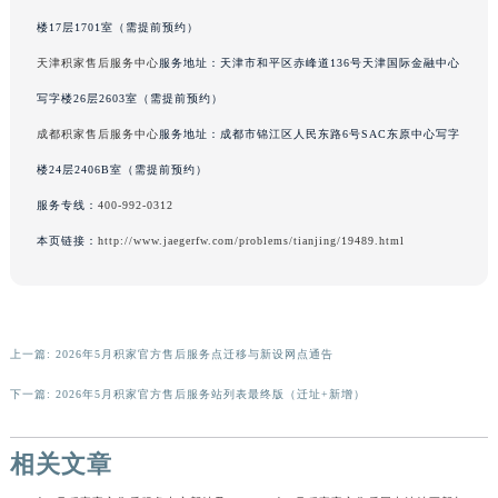
广西壮族自治区河池市金城江区金城江街道朝阳路积家售后服务中心（需提前预约）
楼17层1701室（需提前预约）
广西壮族自治区贺州市八步区城东街道灵峰南路积家售后服务中心（需提前预约）
天津积家售后服务中心
服务地址：天津市和平区赤峰道136号天津国际金融中心
广西壮族自治区来宾市兴宾区桂中大道积家售后服务中心（需提前预约）
写字楼26层2603室（需提前预约）
广西壮族自治区柳州市城中区中山中路积家售后服务中心（需提前预约）
成都积家售后服务中心
服务地址：成都市锦江区人民东路6号SAC东原中心写字
广西壮族自治区钦州市钦南区金海湾东大街积家售后服务中心（需提前预约）
楼24层2406B室（需提前预约）
广西壮族自治区梧州市万秀区龙湖镇高旺路积家售后服务中心（需提前预约）
服务专线：
400-992-0312
广西壮族自治区玉林市玉州区金玉路积家售后服务中心（需提前预约）
海南省儋州市儋州市那大镇兰洋北路积家售后服务中心（需提前预约）
本页链接：
http://www.jaegerfw.com/problems/tianjing/19489.html
海南省东方市八所镇解放西路积家售后服务中心（需提前预约）
海南省琼海市嘉积镇东风路积家售后服务中心（需提前预约）
海南省三沙市西沙区西沙群岛永兴岛北京路积家售后服务中心（需提前预约）
上一篇:
2026年5月积家官方售后服务点迁移与新设网点通告
海南省三亚市吉阳区迎宾路积家售后服务中心（需提前预约）
下一篇:
2026年5月积家官方售后服务站列表最终版（迁址+新增）
海南省万宁市万城镇解放路积家售后服务中心（需提前预约）
海南省文昌市文城镇教育东路积家售后服务中心（需提前预约）
相关文章
海南省五指山市通什镇三月三大道积家售后服务中心（需提前预约）
香港特别行政区尖沙咀区油尖旺区广东道积家售后服务中心（需提前预约）