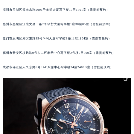
甘肃省兰州市七里河区西津西路16号兰州中心写字楼21层2102室（需提前预约）
深圳市罗湖区深南东路5001号华润大厦写字楼17层1701室（需提前预约）
重庆市解放碑渝中区民权路28号英利国际金融中心写字楼20层01室（需提前预约）
黑龙江省大庆市萨尔图区会战大街积家售后服务中心（需提前预约）
惠州市惠城区江北文昌一路7号华贸大厦写字楼1座30层05室（需提前预约）
黑龙江省鹤岗市向阳区红军路积家售后服务中心（需提前预约）
厦门市思明区湖滨东路95号华润大厦写字楼B座11层1104室（需提前预约）
黑龙江省黑河市爱辉区中央街积家售后服务中心（需提前预约）
黑龙江省鸡西市鸡冠区红军路积家售后服务中心（需提前预约）
福州市晋安区横屿路9号东二环泰禾中心写字楼2号楼5层509室（需提前预约）
黑龙江省佳木斯市向阳区长安路积家售后服务中心（需提前预约）
黑龙江省牡丹江市东安区太平路积家售后服务中心（需提前预约）
成都市锦江区人民东路6号SAC东原中心写字楼24层2406B室（需提前预约）
黑龙江省七台河市桃山区大同街积家售后服务中心（需提前预约）
黑龙江省齐齐哈尔市龙沙区龙华路积家售后服务中心（需提前预约）
黑龙江省双鸭山市尖山区新兴大街积家售后服务中心（需提前预约）
黑龙江省绥化市北林区新华街与康庄路交叉口积家售后服务中心（需提前预约）
黑龙江省伊春市伊美区通河路积家售后服务中心（需提前预约）
吉林省白城市洮北区明仁南街积家售后服务中心（需提前预约）
吉林省白山市浑江区浑江大街积家售后服务中心（需提前预约）
吉林省吉林市船营区河南街积家售后服务中心（需提前预约）