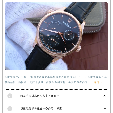
湖南省常德市武陵区人民路积家售后服务中心（需提前预约）
湖南省郴州市北湖区国庆北路积家售后服务中心（需提前预约）
湖南省衡阳市雁峰区解放路积家售后服务中心（需提前预约）
湖南省怀化市鹤城区迎丰中路积家售后服务中心（需提前预约）
湖南省娄底市娄星区长青街积家售后服务中心（需提前预约）
湖南省邵阳市双清区东风路积家售后服务中心（需提前预约）
湖南省湘潭市雨湖区莲城大道积家售后服务中心（需提前预约）
湖南省益阳市赫山区桃花仑路积家售后服务中心（需提前预约）
湖南省永州市冷水滩区永州大道与中兴路交叉口积家售后服务中心（需提前预约）
湖南省岳阳市岳阳楼区东茅岭路积家售后服务中心（需提前预约）
湖南省张家界市永定区解放路积家售后服务中心（需提前预约）
积家维修中心分享：“积家手表表壳出现划痕的处理方法是什么！”。积家手表其产品
湖南省长沙市芙蓉区建湘路393号世茂环球金融中心写字楼10层1013室积家售后服务中心（需提前预约）
以高品质、高性能、高技术含量、高安全性能著称，备受消费者的青......
详情 >
湖南省株洲市芦淞区建设南路积家售后服务中心（需提前预约）
2
积家手表进水解决方案有什么？
甘肃省白银市白银区北京路积家售后服务中心（需提前预约）
甘肃省定西市安定区解放路积家售后服务中心（需提前预约）
3
积家维修保养服务中心介绍 | 积家
甘肃省敦煌市沙州镇阳关中路积家售后服务中心（需提前预约）