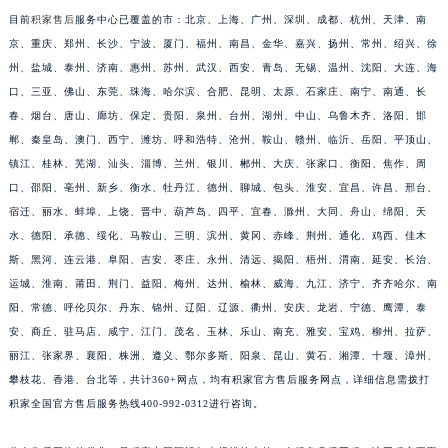
福建省莆田市城厢区霞林街道荔华东大道积家售后服务中心（需提前预约）
目前
积家售后
服务中心已覆盖的市：北京、上海、广州、深圳、成都、杭州、天津、南
京、重庆、郑州、长沙、宁波、厦门、福州、南昌、金华、嘉兴、扬州、常州、绍兴、徐
福建省三明市三元区东乾二路积家售后服务中心（需提前预约）
州、盐城、泰州、济南、惠州、苏州、武汉、西安、青岛、无锡、温州、沈阳、大连、海
福建省漳州市龙文区步港路积家售后服务中心（需提前预约）
口、三亚、佛山、东莞、珠海、哈尔滨、合肥、昆明、太原、石家庄、南宁、南通、长
江苏省常州市新北区龙锦路1590号现代传媒中心5号楼10层1008室积家售后服务中心（需提前预约）
春、烟台、唐山、廊坊、保定、贵阳、泉州、台州、湖州、中山、乌鲁木齐、洛阳、邯
江苏省淮安市清江浦区淮海北路积家售后服务中心（需提前预约）
郸、秦皇岛、澳门、西宁、潍坊、呼和浩特、沧州、鞍山、赣州、临沂、岳阳、平顶山、
江苏省连云港市海州区通灌北路积家售后服务中心（需提前预约）
镇江、桂林、芜湖、汕头、淄博、兰州、银川、郴州、大庆、张家口、衡阳、焦作、周
江苏省南京市秦淮区中山南路1号南京中心22层22-C1-C3室积家售后服务中心（需提前预约）
口、邵阳、亳州、新乡、衡水、牡丹江、德州、聊城、包头、淮安、宜昌、许昌、邢台、
宿迁、丽水、蚌埠、上饶、晋中、葫芦岛、四平、宜春、滁州、大同、舟山、绵阳、天
江苏省宿迁市宿城区西湖路积家售后服务中心（需提前预约）
水、德阳、承德、绥化、马鞍山、三明、滨州、黄冈、赤峰、荆州、通化、鸡西、佳木
江苏省泰州市海陵区永定东路399号置地商务中心东塔（华润万象城）17层1706室积家售后服务中心（需提前预约）
斯、黑河、连云港、阜阳、吉安、枣庄、永州、清远、揭阳、梧州、渭南、延安、长治、
江苏省徐州市鼓楼区淮海东路29号苏宁广场IFC国际金融中心35层3508室积家售后服务中心（需提前预约）
运城、淮南、莆田、荆门、益阳、梅州、达州、榆林、威海、九江、济宁、齐齐哈尔、南
江苏省盐城市盐都区世纪大道5号盐城金融城写字楼1号楼16层1604室积家售后服务中心（需提前预约）
阳、常德、呼伦贝尔、丹东、锦州、辽阳、辽源、衢州、安庆、龙岩、宁德、鹰潭、泰
江苏省扬州市邗江区国展路29号星耀天地写字楼1号楼18层1803室积家售后服务中心（需提前预约）
安、商丘、驻马店、咸宁、江门、茂名、玉林、乐山、南充、雅安、宝鸡、柳州、拉萨、
江苏省镇江市京口区中山东路积家售后服务中心（需提前预约）
丽江、张家界、襄阳、株洲、遵义、鄂尔多斯、阳泉、昆山、黄石、湘潭、十堰、漳州、
攀枝花、香港、台北等，共计360+网点，均有积家官方售后服务网点，详细信息需拨打
江西省抚州市临川区赣东大道积家售后服务中心（需提前预约）
积家全国官方售后服务热线400-992-0312进行咨询。
江西省赣州市章贡区文清路积家售后服务中心（需提前预约）
江西省吉安市吉州区井冈山大道积家售后服务中心（需提前预约）