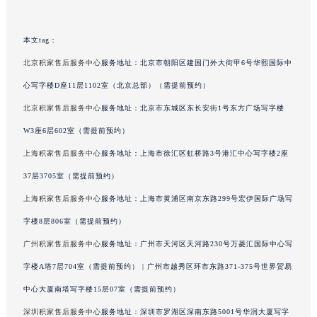
广东省梅州市梅江区金燕大道积家售后服务中心（需提前预约）
广东省清远市清城区湖西路积家售后服务中心（需提前预约）
本文tag：
广东省汕头市龙湖区长平路积家售后服务中心（需提前预约）
北京积家售后服务中心
服务地址：北京市朝阳区建国门外大街甲6号华熙国际中
广东省汕尾市城区香洲街道园林社区翠园街积家售后服务中心（需提前预约）
心写字楼D座11层1102室（北京总部）（需提前预约）
广东省韶关市武江区芙蓉新区与老城中心交汇处积家售后服务中心（需提前预约）
北京积家售后服务中心
服务地址：北京市东城区东长安街1号东方广场写字楼
广东省深圳市罗湖区深南东路5001号华润大厦17层1701室积家售后服务中心（需提前预约）
W3座6层602室（需提前预约）
广东省阳江市江城区东风一路积家售后服务中心（需提前预约）
广东省云浮市云城区金山路积家售后服务中心（需提前预约）
上海积家售后服务中心
服务地址：上海市徐汇区虹桥路3号港汇中心写字楼2座
广东省湛江市赤坎区观海北路积家售后服务中心（需提前预约）
37层3705室（需提前预约）
广东省肇庆市端州区信安大道与砚都大道交汇处积家售后服务中心（需提前预约）
上海积家售后服务中心
服务地址：上海市黄浦区南京东路299号宏伊国际广场写
广西壮族自治区百色市右江区中山二路积家售后服务中心（需提前预约）
字楼8层806室（需提前预约）
广西壮族自治区北海市海城区北京路积家售后服务中心（需提前预约）
广州积家售后服务中心
服务地址：广州市天河区天河路230号万菱汇国际中心写
广西壮族自治区崇左市江州区石景林街道友谊大道与丽川路交汇处积家售后服务中心（需提前预约）
字楼A塔7层704室（需提前预约） | 广州市越秀区环市东路371-375号世界贸易
广西壮族自治区防城港市港口区金花茶大道积家售后服务中心（需提前预约）
中心大厦南塔写字楼15层07室（需提前预约）
广西壮族自治区贵港市港北区港城街道布山大道与仙衣路交叉口积家售后服务中心（需提前预约）
广西壮族自治区桂林市秀峰区红岭路积家售后服务中心（需提前预约）
深圳积家售后服务中心
服务地址：深圳市罗湖区深南东路5001号华润大厦写字