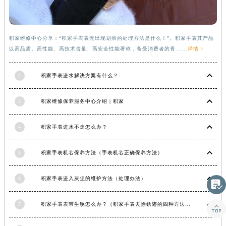
河南省信阳市浉河区东方红大道积家售后服务中心（需提前预约）
河南省许昌市魏都区建安大道与八龙路交叉口积家售后服务中心（需提前预约）
河南省郑州市二七区民主路10号华润大厦29层2905室积家售后服务中心（需提前预约）
积家维修中心分享：“积家手表表壳出现划痕的处理方法是什么！”。积家手表其产品
以高品质、高性能、高技术含量、高安全性能著称，备受消费者的青......
详情 >
河南省周口市川汇区七一路积家售后服务中心（需提前预约）
河南省驻马店市驿城区乐山大道与置地大道交叉口积家售后服务中心（需提前预约）
2
积家手表进水解决方案有什么？
湖北省鄂州市鄂城区文星大道积家售后服务中心（需提前预约）
湖北省黄冈市黄州区赤壁大道积家售后服务中心（需提前预约）
3
积家维修保养服务中心介绍 | 积家
湖北省黄石市黄石港区武汉路积家售后服务中心（需提前预约）
湖北省荆门市东宝中天街步行街积家售后服务中心（需提前预约）
4
积家手表进水不走怎么办？
湖北省荆州市荆州区荆中路积家售后服务中心（需提前预约）
湖北省十堰市茅箭区人民北路积家售后服务中心（需提前预约）
5
积家手表机芯保养方法（手表机芯正确保养方法）
湖北省随州市曾都区青年路积家售后服务中心（需提前预约）
6
积家手表进入灰尘的维护方法（处理办法）
湖北省咸宁市咸安区长安大道积家售后服务中心（需提前预约）

湖北省襄阳市樊城区长虹路与人民路交叉口积家售后服务中心（需提前预约）
7
积家手表表带生锈怎么办？（积家手表去除锈迹的四种方法）

湖北省孝感市孝南区复兴大道积家售后服务中心（需提前预约）
湖北省宜昌市西陵区夷陵大道与港窑路积家售后服务中心（需提前预约）