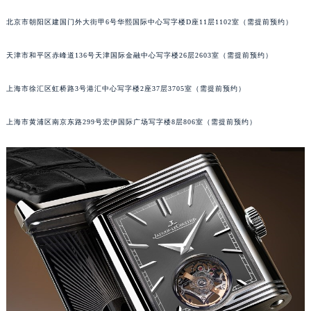
福州市鼓楼区五四路128-1号恒力城写字楼15层03室（需提前预约）
北京市朝阳区建国门外大街甲6号华熙国际中心写字楼D座11层1102室（需提前预约）
成都市锦江区人民东路6号SAC东原中心写字楼24层2406B室（需提前预约）
重庆市江北区观音桥步行街2号融恒时代广场写字楼9层902室（需提前预约）
天津市和平区赤峰道136号天津国际金融中心写字楼26层2603室（需提前预约）
长沙市芙蓉区定王台街道建湘路393号世茂环球金融中心写字楼（芙蓉广场）10层13室（需提前预约）
上海市徐汇区虹桥路3号港汇中心写字楼2座37层3705室（需提前预约）
郑州市二七区铭功路10号华润大厦写字楼29层2905室（需提前预约）
太原市迎泽区解放路15号亨得利名表服务中心（品牌授权店）3层整层（需提前预约）
上海市黄浦区南京东路299号宏伊国际广场写字楼8层806室（需提前预约）
沈阳市沈河区中街路137号亨得利名表服务中心（品牌授权店）1层整层（需提前预约）
沈阳市沈河区中街路83号亨得利名表服务中心（品牌授权店）1层整层（需提前预约）
乌鲁木齐市天山区红山路26号时代广场（CCMALL）C座17层17-B（需提前预约）
温州市鹿城区锦绣路1067号置信广场10层1015室（需提前预约）
哈尔滨市道里区友谊西路600号富力中心T2座写字楼29层03室（需提前预约）
大连市中山区人民路15号国际金融大厦7层G室（需提前预约）
佛山市禅城区季华五路57号万科金融中心C座12层1205室（需提前预约）
东莞市东城街道鸿福东路1号民盈国贸中心T1写字楼9层907室（需提前预约）
无锡市梁溪区人民中路139号恒隆广场写字楼1座11层1104室（需提前预约）
南通市崇川区工农路57号圆融广场写字楼16层1603室（需提前预约）