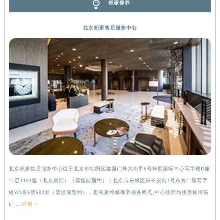
积家保养
广西壮族自治区河池市金城江区金城江街道朝阳路积家售后服务中心（需提前预约）
广西壮族自治区贺州市八步区城东街道灵峰南路积家售后服务中心（需提前预约）
北京积家售后服务中心
广西壮族自治区来宾市兴宾区桂中大道积家售后服务中心（需提前预约）
广西壮族自治区柳州市城中区中山中路积家售后服务中心（需提前预约）
广西壮族自治区钦州市钦南区金海湾东大街积家售后服务中心（需提前预约）
广西壮族自治区梧州市万秀区龙湖镇高旺路积家售后服务中心（需提前预约）
广西壮族自治区玉林市玉州区金玉路积家售后服务中心（需提前预约）
海南省儋州市儋州市那大镇兰洋北路积家售后服务中心（需提前预约）
海南省东方市八所镇解放西路积家售后服务中心（需提前预约）
海南省琼海市嘉积镇东风路积家售后服务中心（需提前预约）
海南省三沙市西沙区西沙群岛永兴岛北京路积家售后服务中心（需提前预约）
海南省三亚市吉阳区迎宾路积家售后服务中心（需提前预约）
北京积家售后服务中心位于北京市朝阳区建国门外大街甲6号华熙国际中心写字楼D座
上
海南省万宁市万城镇解放路积家售后服务中心（需提前预约）
11层1102室（北京总部）（需提前预约） | 北京市东城区东长安街1号东方广场写字
（
海南省文昌市文城镇教育东路积家售后服务中心（需提前预约）
楼W3座6层602室（需提前预约），是积家维修保养服务网点,中心技师均接受标准培
前
海南省五指山市通什镇三月三大道积家售后服务中心（需提前预约）
训....
详情 >
香港特别行政区尖沙咀区油尖旺区广东道积家售后服务中心（需提前预约）