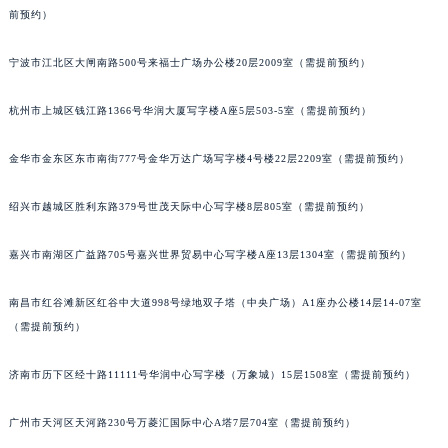
前预约）
甘肃省兰州市七里河区西津西路16号兰州中心写字楼21层2102室（需提前预约）
重庆市解放碑渝中区民权路28号英利国际金融中心写字楼20层01室（需提前预约）
宁波市江北区大闸南路500号来福士广场办公楼20层2009室（需提前预约）
黑龙江省大庆市萨尔图区会战大街积家售后服务中心（需提前预约）
黑龙江省鹤岗市向阳区红军路积家售后服务中心（需提前预约）
杭州市上城区钱江路1366号华润大厦写字楼A座5层503-5室（需提前预约）
黑龙江省黑河市爱辉区中央街积家售后服务中心（需提前预约）
金华市金东区东市南街777号金华万达广场写字楼4号楼22层2209室（需提前预约）
黑龙江省鸡西市鸡冠区红军路积家售后服务中心（需提前预约）
黑龙江省佳木斯市向阳区长安路积家售后服务中心（需提前预约）
绍兴市越城区胜利东路379号世茂天际中心写字楼8层805室（需提前预约）
黑龙江省牡丹江市东安区太平路积家售后服务中心（需提前预约）
黑龙江省七台河市桃山区大同街积家售后服务中心（需提前预约）
嘉兴市南湖区广益路705号嘉兴世界贸易中心写字楼A座13层1304室（需提前预约）
黑龙江省齐齐哈尔市龙沙区龙华路积家售后服务中心（需提前预约）
黑龙江省双鸭山市尖山区新兴大街积家售后服务中心（需提前预约）
南昌市红谷滩新区红谷中大道998号绿地双子塔（中央广场）A1座办公楼14层14-07室
（需提前预约）
黑龙江省绥化市北林区新华街与康庄路交叉口积家售后服务中心（需提前预约）
黑龙江省伊春市伊美区通河路积家售后服务中心（需提前预约）
济南市历下区经十路11111号华润中心写字楼（万象城）15层1508室（需提前预约）
吉林省白城市洮北区明仁南街积家售后服务中心（需提前预约）
吉林省白山市浑江区浑江大街积家售后服务中心（需提前预约）
广州市天河区天河路230号万菱汇国际中心A塔7层704室（需提前预约）
吉林省吉林市船营区河南街积家售后服务中心（需提前预约）