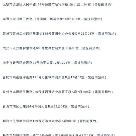
无锡市梁溪区人民中路139号恒隆广场写字楼1座11层1104室（需提前预约）
内蒙古自治区锡林郭勒盟市锡林浩特市光明街与额尔敦路交叉口积家售后服务中心（需提前预约）
内蒙古自治区兴安盟市乌兰浩特市兴安大街积家售后服务中心（需提前预约）
南通市崇川区工农路57号圆融广场写字楼16层1603室（需提前预约）
山西省大同市平城区迎宾街积家售后服务中心（需提前预约）
山西省晋城市城区黄华街积家售后服务中心（需提前预约）
苏州市苏州工业园区星港街199号苏州中心办公楼C座22层08室（需提前预约）
山西省晋中市榆次区顺城街积家售后服务中心（需提前预约）
武汉市江汉区解放大道686号世界贸易大厦38层09室（需提前预约）
山西省临汾市尧都区解放路积家售后服务中心（需提前预约）
山西省吕梁市离石区永宁中路与建设街交叉口积家售后服务中心（需提前预约）
南宁市青秀区金湖路59号地王大厦12楼1224室（需提前预约）
山西省朔州市朔城区怡西路与鄯阳西街交汇处积家售后服务中心（需提前预约）
山西省忻州市忻府区和平东街与七一南路交叉口积家售后服务中心（需提前预约）
合肥市蜀山区潜山路111号万象城华润大厦B座12楼03室（需提前预约）
山西省阳泉市郊区平阳东街与新城大道交叉口积家售后服务中心（需提前预约）
山西省运城市盐湖区河东街积家售后服务中心（需提前预约）
泉州市丰泽区宝洲路729号浦西万达中心写字楼A座7楼709室（需提前预约）
山西省长治市潞州区英雄中路积家售后服务中心（需提前预约）
青岛市南区山东路6号华润大厦B座22层04室（需提前预约）
山西省太原市迎泽区迎泽街道解放路15号亨得利名表维修授权店3楼积家售后服务中心（需提前预约）
天津市和平区赤峰道136号天津国际金融中心26层2603室积家售后服务中心（需提前预约）
烟台市芝罘区胜利路139号万达金融中心A座907室（需提前预约）
安徽省安庆市迎江区人民路积家售后服务中心（需提前预约）
安徽省蚌埠市蚌山区淮河路积家售后服务中心（需提前预约）
长春市朝阳区西安大路727号中银大厦A座(旺进大厦)18层09室（需提前预约）