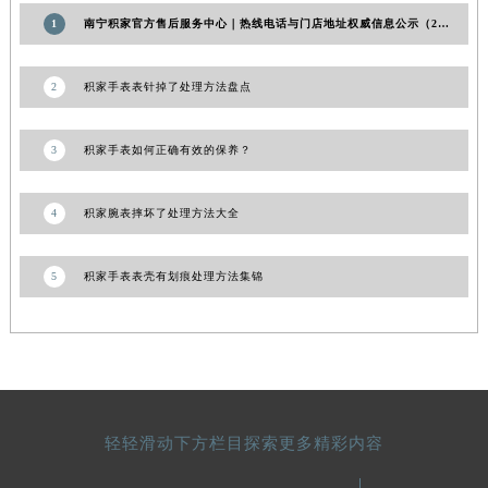
甘肃省合作市人民街积家售后服务中心（需提前预约）
1
南宁积家官方售后服务中心｜热线电话与门店地址权威信息公示（2026年7月更新）
甘肃省嘉峪关市雄关区新华中路积家售后服务中心（需提前预约）
甘肃省金昌市金川区北京路积家售后服务中心（需提前预约）
2
积家手表表针掉了处理方法盘点
甘肃省酒泉市肃州区西大街积家售后服务中心（需提前预约）
甘肃省临夏市城南街道团结路积家售后服务中心（需提前预约）
3
积家手表如何正确有效的保养？
甘肃省陇南市武都区人民路积家售后服务中心（需提前预约）
甘肃省平凉市崆峒区西大街积家售后服务中心（需提前预约）
4
积家腕表摔坏了处理方法大全
甘肃省庆阳市西峰区南大街积家售后服务中心（需提前预约）
甘肃省天水市秦州区民主路积家售后服务中心（需提前预约）
5
积家手表表壳有划痕处理方法集锦
甘肃省武威市凉州区迎宾路积家售后服务中心（需提前预约）
甘肃省张掖市甘州区民乐北路积家售后服务中心（需提前预约）
宁夏回族自治区固原市原州区文化街积家售后服务中心（需提前预约）
宁夏回族自治区石嘴山市大武口区贺兰山路积家售后服务中心（需提前预约）
宁夏回族自治区吴忠市利通区开元大道积家售后服务中心（需提前预约）
轻轻滑动下方栏目探索更多精彩内容
宁夏回族自治区银川市兴庆区新华东路97号新百中心C馆一层C1-18号商铺积家售后服务中心（需提前预约）
宁夏回族自治区中卫市沙坡头区鼓楼东街积家售后服务中心（需提前预约）