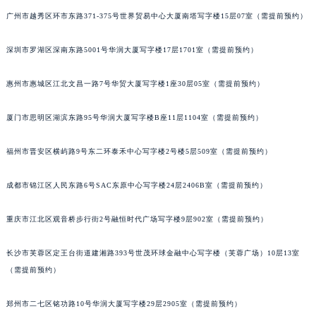
吉林省辽源市龙山区人民大街积家售后服务中心（需提前预约）
广州市越秀区环市东路371-375号世界贸易中心大厦南塔写字楼15层07室（需提前预约）
吉林省梅河口市新华街道梅河大街积家售后服务中心（需提前预约）
深圳市罗湖区深南东路5001号华润大厦写字楼17层1701室（需提前预约）
吉林省四平市铁东区紫气大路与南九经街交汇处积家售后服务中心（需提前预约）
吉林省松原市宁江区五环大街积家售后服务中心（需提前预约）
惠州市惠城区江北文昌一路7号华贸大厦写字楼1座30层05室（需提前预约）
吉林省通化市东昌区环通乡江南大街积家售后服务中心（需提前预约）
吉林省延边市延吉市解放路积家售后服务中心（需提前预约）
厦门市思明区湖滨东路95号华润大厦写字楼B座11层1104室（需提前预约）
辽宁省鞍山市铁东区站前街积家售后服务中心（需提前预约）
福州市晋安区横屿路9号东二环泰禾中心写字楼2号楼5层509室（需提前预约）
辽宁省本溪市平山区胜利路积家售后服务中心（需提前预约）
辽宁省朝阳市双塔区新华路积家售后服务中心（需提前预约）
成都市锦江区人民东路6号SAC东原中心写字楼24层2406B室（需提前预约）
辽宁省丹东市振兴区七经街积家售后服务中心（需提前预约）
辽宁省抚顺市新抚区东一路积家售后服务中心（需提前预约）
重庆市江北区观音桥步行街2号融恒时代广场写字楼9层902室（需提前预约）
辽宁省阜新市海州区解放大街积家售后服务中心（需提前预约）
辽宁省葫芦岛市连山区中央路积家售后服务中心（需提前预约）
长沙市芙蓉区定王台街道建湘路393号世茂环球金融中心写字楼（芙蓉广场）10层13室
（需提前预约）
辽宁省锦州市古塔区中央大街积家售后服务中心（需提前预约）
辽宁省辽阳市白塔区新运大街积家售后服务中心（需提前预约）
郑州市二七区铭功路10号华润大厦写字楼29层2905室（需提前预约）
辽宁省盘锦市兴隆台区石油大街积家售后服务中心（需提前预约）