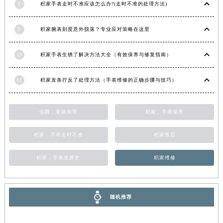
8
积家手表走时不准应该怎么办?(走时不准的处理方法)
湖南省常德市武陵区人民路积家售后服务中心（需提前预约）
湖南省郴州市北湖区国庆北路积家售后服务中心（需提前预约）
9
积家腕表刻度意外脱落？专业应对策略在这里
湖南省衡阳市雁峰区解放路积家售后服务中心（需提前预约）
湖南省怀化市鹤城区迎丰中路积家售后服务中心（需提前预约）
10
积家手表生锈了解决方法大全（有效保养与修复指南）
湖南省娄底市娄星区长青街积家售后服务中心（需提前预约）
湖南省邵阳市双清区东风路积家售后服务中心（需提前预约）
11
积家发条拧反了处理方法（手表维修的正确步骤与技巧）
湖南省湘潭市雨湖区莲城大道积家售后服务中心（需提前预约）
湖南省益阳市赫山区桃花仑路积家售后服务中心（需提前预约）
伯爵，更换表带
积家，手表保养
湖南省永州市冷水滩区永州大道与中兴路交叉口积家售后服务中心（需提前预约）
积家，手表走时不准
积家售后
湖南省岳阳市岳阳楼区东茅岭路积家售后服务中心（需提前预约）
湖南省张家界市永定区解放路积家售后服务中心（需提前预约）
积家，手表发展史
积家维修
湖南省长沙市芙蓉区建湘路393号世茂环球金融中心写字楼10层1013室积家售后服务中心（需提前预约）
湖南省株洲市芦淞区建设南路积家售后服务中心（需提前预约）
甘肃省白银市白银区北京路积家售后服务中心（需提前预约）
随机推荐
甘肃省定西市安定区解放路积家售后服务中心（需提前预约）
甘肃省敦煌市沙州镇阳关中路积家售后服务中心（需提前预约）