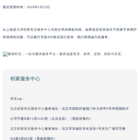
山东省威海市环翠区新威海路89号振华商厦一楼名表维修积家售后服务中心（需提前预约）
最后更新时间：2026年5月25日
山东省潍坊市奎文区东风东街积家售后服务中心（需提前预约）
山东省枣庄市滕州市北辛路与善国路交叉口积家售后服务中心（需提前预约）
以上就是
天津积家售后服务中心
为您分享的精彩内容。如果您还有其他关于积家手表维护
山东省淄博市张店区金晶大道积家售后服务中心（需提前预约）
和保养的问题，可以拨打页面400电话进行咨询，我们将竭诚为您服务。
上海市黄浦区南京东路299号宏伊国际广场写字楼8层806室积家售后服务中心（需提前预约）
上海市徐汇区虹桥路3号港汇中心2座37层3705室积家售后服务中心（需提前预约）
浙江省杭州市上城区钱江路1366号华润大厦A座5层503-5室积家售后服务中心（需提前预约）
浙江省湖州市吴兴区劳动路积家售后服务中心（需提前预约）
浙江省嘉兴市南湖区广益路705号嘉兴世界贸易中心A座13层1304室积家售后服务中心（需提前预约）
积家服务中心
浙江省金华市金东区东市南街777号金华万达广场4号楼22楼2209室积家售后服务中心（需提前预约）
浙江省丽水市莲都区解放街积家售后服务中心（需提前预约）
本文tag：
浙江省宁波市江北区大闸南路500号来福士广场办公楼20层2009室积家售后服务中心（需提前预约）
北京积家售后服务中心
服务地址：北京市朝阳区建国门外大街甲6号华熙国际中
浙江省衢州市柯城区上街积家售后服务中心（需提前预约）
心写字楼D座11层1102室（北京总部）（需提前预约）
浙江省绍兴市越城区胜利东路379号世茂天际中心写字楼8层805室积家售后服务中心（需提前预约）
浙江省舟山市定海区解放东路积家售后服务中心（需提前预约）
北京积家售后服务中心
服务地址：北京市东城区东长安街1号东方广场写字楼
澳门特别行政区大堂区议事亭前地（新马路）积家售后服务中心（需提前预约）
W3座6层602室（需提前预约）