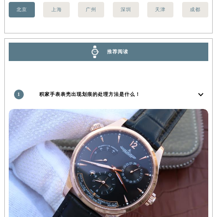
香港特别行政区金钟区中西区金钟道积家售后服务中心（需提前预约）
北京
上海
广州
深圳
天津
成都
香港特别行政区九龙区油尖旺区弥敦道积家售后服务中心（需提前预约）
香港特别行政区铜锣湾区湾仔区轩尼诗道积家售后服务中心（需提前预约）
河南省安阳市文峰区解放大道积家售后服务中心（需提前预约）
推荐阅读
河南省鹤壁市淇滨区九州路积家售后服务中心（需提前预约）
河南省济源市沁园街道济水大道积家售后服务中心（需提前预约）
河南省焦作市解放区解放路积家售后服务中心（需提前预约）
1
积家手表表壳出现划痕的处理方法是什么！
河南省开封市鼓楼区中山路积家售后服务中心（需提前预约）
河南省洛阳市西工区中州中路与解放路交叉口积家售后服务中心（需提前预约）
河南省漯河市源汇区交通路积家售后服务中心（需提前预约）
河南省南阳市宛城区范蠡东路与南都路交叉口积家售后服务中心（需提前预约）
河南省平顶山市卫东区建设路积家售后服务中心（需提前预约）
河南省濮阳市大华龙区开州路绿城路交叉口积家售后服务中心（需提前预约）
河南省三门峡市湖滨区和平路积家售后服务中心（需提前预约）
河南省商丘市梁园区神火大道积家售后服务中心（需提前预约）
河南省新乡市红旗区人民路积家售后服务中心（需提前预约）