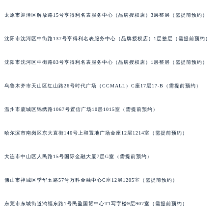
辽宁省铁岭市银州区南马路积家售后服务中心（需提前预约）
太原市迎泽区解放路15号亨得利名表服务中心（品牌授权店）3层整层（需提前预约）
辽宁省营口市站前区市府路与渤海大街交叉口积家售后服务中心（需提前预约）
辽宁省沈阳市沈河区中街路137号亨得利名表维修授权店1楼积家售后服务中心（需提前预约）
沈阳市沈河区中街路137号亨得利名表服务中心（品牌授权店）1层整层（需提前预约）
辽宁省沈阳市沈河区中街路83号亨得利名表维修授权店1楼积家售后服务中心（需提前预约）
沈阳市沈河区中街路83号亨得利名表服务中心（品牌授权店）1层整层（需提前预约）
北京市朝阳区建国门外大街甲6号华熙国际中心D座11层1102室积家售后服务中心（北京总部）（需提前预约）
北京市东城区东长安街1号王府井东方广场W3座6层602室积家售后服务中心（需提前预约）
乌鲁木齐市天山区红山路26号时代广场（CCMALL）C座17层17-B（需提前预约）
河北省保定市竞秀区朝阳北大街北国先天下积家售后服务中心（需提前预约）
内蒙古自治区阿拉善盟市左旗土尔扈特大街积家售后服务中心（需提前预约）
温州市鹿城区锦绣路1067号置信广场10层1015室（需提前预约）
内蒙古自治区巴彦淖尔市临河区新华街积家售后服务中心（需提前预约）
哈尔滨市南岗区东大直街146号上和置地广场金座12层1214室（需提前预约）
内蒙古自治区包头市青山区幸福路甲3号王府井百货名表维修积家售后服务中心（需提前预约）
内蒙古自治区赤峰市红山区哈达街积家售后服务中心（需提前预约）
大连市中山区人民路15号国际金融大厦7层G室（需提前预约）
内蒙古自治区鄂尔多斯市东胜区伊金霍洛街积家售后服务中心（需提前预约）
内蒙古自治区呼伦贝尔市海拉尔区中央街积家售后服务中心（需提前预约）
佛山市禅城区季华五路57号万科金融中心C座12层1205室（需提前预约）
内蒙古自治区通辽市科尔沁区明仁大街积家售后服务中心（需提前预约）
内蒙古自治区乌海市海勃湾区人民南路积家售后服务中心（需提前预约）
东莞市东城街道鸿福东路1号民盈国贸中心T1写字楼9层907室（需提前预约）
内蒙古自治区乌兰察布市集宁区恩和大街积家售后服务中心（需提前预约）