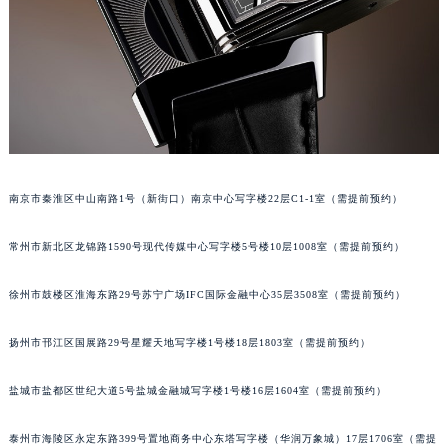
苏州市苏州工业园区星港街199号苏州中心办公楼C座22层08室（需提前预约）
武汉市江汉区解放大道686号世界贸易大厦38层09室（需提前预约）
南宁市青秀区金湖路59号地王大厦12楼1224室（需提前预约）
合肥市蜀山区潜山路111号万象城华润大厦B座12楼03室（需提前预约）
泉州市丰泽区宝洲路729号浦西万达中心写字楼A座7楼709室（需提前预约）
青岛市南区山东路6号华润大厦B座22层04室（需提前预约）
烟台市芝罘区胜利路139号万达金融中心A座907室（需提前预约）
南京市秦淮区中山南路1号（新街口）南京中心写字楼22层C1-1室（需提前预约）
长春市朝阳区西安大路727号中银大厦A座(旺进大厦)18层09室（需提前预约）
贵阳市南明区都司高架桥路33号亨特国际金融中心14楼14D（需提前预约）
常州市新北区龙锦路1590号现代传媒中心写字楼5号楼10层1008室（需提前预约）
昆明市盘龙区北京路928号同德昆明广场写字楼10层06室（需提前预约）
徐州市鼓楼区淮海东路29号苏宁广场IFC国际金融中心35层3508室（需提前预约）
石家庄市长安区中山东路39号勒泰中心写字楼B座13层07室（需提前预约）
西安市碑林区南关正街88号华侨城长安国际中心E座6楼10室（需提前预约）
扬州市邗江区国展路29号星耀天地写字楼1号楼18层1803室（需提前预约）
海口市龙华区金贸东路5号海口华润大厦B座17层1707室（需提前预约）
唐山市路南区新华东道100号万达广场写字楼A座10层1002室（需提前预约）
盐城市盐都区世纪大道5号盐城金融城写字楼1号楼16层1604室（需提前预约）
台州市椒江区东海大道1800号腾达中心东1幢20楼2002室（需提前预约）
泰州市海陵区永定东路399号置地商务中心东塔写字楼（华润万象城）17层1706室（需提
内蒙古自治区呼和浩特市玉泉区大学西街70号华润万象城写字楼（鄂尔多斯大厦）23层2326室（需提前预约）