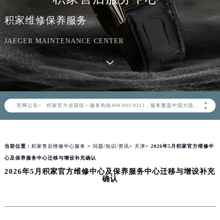
积家维修保养服务
JAEGER MAINTENANCE CENTER
2026年8月积家中国区售后服务网络优化升级公告
2026年8月积家全国官方售后客户服务热线：400-992-0312
▲
官网公告>
积家官方全国统一服务热线400-992-0312，服务覆盖中国大陆、香港、澳门、台湾全部区域（非大陆需加拨“+86”）
▼
2026年8月积家售后服务中心最新网点地址：
北京市朝阳区建国门外大街甲6号华熙国际中心写字楼D座11层1102室（北京总部）（需提前预约）
当前位置：
积家售后维修中心服务
>
问题/知识/资讯
>
天津
> 2026年5月积家官方维修中
北京市东城区东长安街1号东方广场写字楼W3座6层602室（需提前预约）
心及保养服务中心迁移与增设补充确认
天津市和平区赤峰道136号天津国际金融中心写字楼26层2603室（需提前预约）
2026年5月积家官方维修中心及保养服务中心迁移与增设补充
上海市徐汇区虹桥路3号港汇中心写字楼2座37层3705室（需提前预约）
确认
上海市黄浦区南京东路299号宏伊国际广场写字楼8层806室（需提前预约）
南京市秦淮区中山南路1号（新街口）南京中心写字楼22层C1-1室（需提前预约）
常州市新北区龙锦路1590号现代传媒中心写字楼5号楼10层1008室（需提前预约）