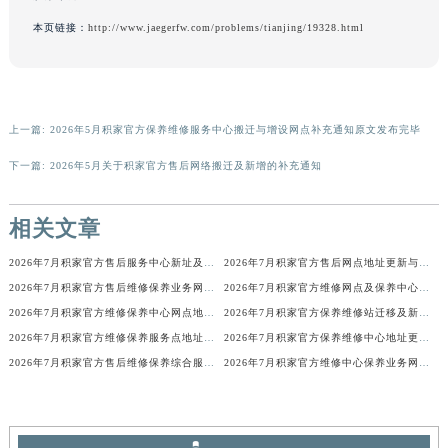
广东省梅州市梅江区金燕大道积家售后服务中心（需提前预约）
本页链接：
http://www.jaegerfw.com/problems/tianjing/19328.html
广东省清远市清城区湖西路积家售后服务中心（需提前预约）
广东省汕头市龙湖区长平路积家售后服务中心（需提前预约）
广东省汕尾市城区香洲街道园林社区翠园街积家售后服务中心（需提前预约）
上一篇:
2026年5月积家官方保养维修服务中心搬迁与增设网点补充通知原文发布完毕
广东省韶关市武江区芙蓉新区与老城中心交汇处积家售后服务中心（需提前预约）
广东省深圳市罗湖区深南东路5001号华润大厦17层1701室积家售后服务中心（需提前预约）
下一篇:
2026年5月关于积家官方售后网络搬迁及新增的补充通知
广东省阳江市江城区东风一路积家售后服务中心（需提前预约）
广东省云浮市云城区金山路积家售后服务中心（需提前预约）
相关文章
广东省湛江市赤坎区观海北路积家售后服务中心（需提前预约）
2026年7月积家官方售后服务中心新址及增设站点公告
2026年7月积家官方售后网点地址更新与新增补充速查
广东省肇庆市端州区信安大道与砚都大道交汇处积家售后服务中心（需提前预约）
2026年7月积家官方售后维修保养业务网点重新配置补充最终通知确认文本
2026年7月积家官方维修网点及保养中心变动补充汇总文本内容
广西壮族自治区百色市右江区中山二路积家售后服务中心（需提前预约）
2026年7月积家官方维修保养中心网点地址变更及新开清单正式发布定稿
2026年7月积家官方保养维修站迁移及新开店说明文本正式对外定稿
广西壮族自治区北海市海城区北京路积家售后服务中心（需提前预约）
2026年7月积家官方维修保养服务点地址变动及新开完整目录文件公布
2026年7月积家官方保养维修中心地址更新及新开站点补充汇总说明
广西壮族自治区崇左市江州区石景林街道友谊大道与丽川路交汇处积家售后服务中心（需提前预约）
2026年7月积家官方售后维修保养综合服务中心搬迁新开
2026年7月积家官方维修中心保养业务网点最新变动补充确认稿
广西壮族自治区防城港市港口区金花茶大道积家售后服务中心（需提前预约）
广西壮族自治区贵港市港北区港城街道布山大道与仙衣路交叉口积家售后服务中心（需提前预约）
广西壮族自治区桂林市秀峰区红岭路积家售后服务中心（需提前预约）