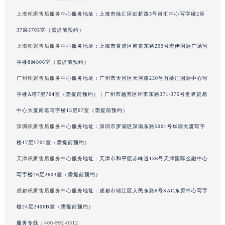
澳门特别行政区风顺堂区南湾大马路积家售后服务中心（需提前预约）
上海积家售后服务中心
服务地址：上海市徐汇区虹桥路3号港汇中心写字楼2座
澳门特别行政区花地玛堂区关闸广场积家售后服务中心（需提前预约）
37层3705室（需提前预约）
澳门特别行政区花王堂区大三巴商圈积家售后服务中心（需提前预约）
上海积家售后服务中心
服务地址：上海市黄浦区南京东路299号宏伊国际广场写
澳门特别行政区嘉模堂区官也街积家售后服务中心（需提前预约）
字楼8层806室（需提前预约）
澳门省路氹城市金光大道积家售后服务中心（需提前预约）
广州积家售后服务中心
服务地址：广州市天河区天河路230号万菱汇国际中心写
澳门特别行政区望德堂区塔石广场积家售后服务中心（需提前预约）
福建省福州市鼓楼区五四路128-1号恒力城写字楼15层03室积家售后服务中心（需提前预约）
字楼A塔7层704室（需提前预约） | 广州市越秀区环市东路371-375号世界贸易
福建省厦门市思明区湖滨东路95号万象城华润大厦B座11层1104室积家售后服务中心（需提前预约）
中心大厦南塔写字楼15层07室（需提前预约）
广东省潮州市潮安区新风路与潮汕路交汇处积家售后服务中心（需提前预约）
深圳积家售后服务中心
服务地址：深圳市罗湖区深南东路5001号华润大厦写字
广东省广州市天河区天河路230号万菱汇国际中心A塔7层704室积家售后服务中心（需提前预约）
楼17层1701室（需提前预约）
广东省广州市越秀区环市东路371-375号世界贸易中心大厦南塔15层1507室积家售后服务中心（需提前预约）
天津积家售后服务中心
服务地址：天津市和平区赤峰道136号天津国际金融中心
广东省河源市源城区越王大道积家售后服务中心（需提前预约）
写字楼26层2603室（需提前预约）
广东省惠州市惠城区江北文昌一路7号华贸大厦1座30层3005室积家售后服务中心（需提前预约）
成都积家售后服务中心
服务地址：成都市锦江区人民东路6号SAC东原中心写字
广东省江门市蓬江区广场西路积家售后服务中心（需提前预约）
广东省揭阳市榕城进贤门步行街积家售后服务中心（需提前预约）
楼24层2406B室（需提前预约）
广东省茂名市电白区水东街道迎宾大道积家售后服务中心（需提前预约）
服务专线：
400-992-0312