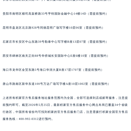
安徽省亳州市谯城区魏武大道积家售后服务中心（需提前预约）
贵阳市南明区都司高架桥路33号亨特国际金融中心14楼14D（需提前预约）
安徽省池州市贵池区长江路积家售后服务中心（需提前预约）
安徽省滁州市琅琊区南谯北路积家售后服务中心（需提前预约）
昆明市盘龙区北京路928号同德昆明广场写字楼10层06室（需提前预约）
安徽省阜阳市颍州区颍州北路积家售后服务中心（需提前预约）
安徽省淮北市相山区淮海路积家售后服务中心（需提前预约）
石家庄市长安区中山东路39号勒泰中心写字楼B座13层07室（需提前预约）
安徽省淮南市田家庵区国庆中路积家售后服务中心（需提前预约）
安徽省黄山市屯溪区黄山西路积家售后服务中心（需提前预约）
西安市碑林区南关正街88号华侨城长安国际中心E座6楼10室（需提前预约）
安徽省六安市金安区解放中路积家售后服务中心（需提前预约）
海口市龙华区金贸东路5号海口华润大厦B座17层1707室（需提前预约）
安徽省马鞍山市雨山区湖南西路积家售后服务中心（需提前预约）
安徽省宿州市埇桥区人民中路积家售后服务中心（需提前预约）
唐山市路南区新华东道100号万达广场写字楼A座10层1002室（需提前预约）
安徽省铜陵市铜官区石城大道积家售后服务中心（需提前预约）
安徽省芜湖市镜湖区中山路步行街积家售后服务中心（需提前预约）
上述所有积家官方售后服务地址服务范围均为全国，全部可选择到店或邮寄服务，注意提
安徽省宣城市宣州区叠嶂西路积家售后服务中心（需提前预约）
前预约即可。截至2026年5月25日，最新积家官方售后服务中心网点布局已覆盖34个省级
行政区，中国所有省份均可找到积家的官方售后服务门店，注意需拨打积家全国官方售后
福建省龙岩市新罗区九一南路积家售后服务中心（需提前预约）
服务热线：400-992-0312进行预约。
福建省南平市建阳区人民西路积家售后服务中心（需提前预约）
福建省宁德市蕉城区天湖东路积家售后服务中心（需提前预约）