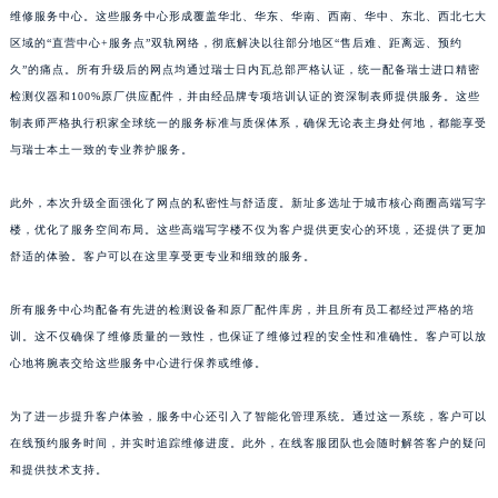
维修服务中心。这些服务中心形成覆盖华北、华东、华南、西南、华中、东北、西北七大
江西省景德镇市珠山区珠山中路积家售后服务中心（需提前预约）
区域的“直营中心+服务点”双轨网络，彻底解决以往部分地区“售后难、距离远、预约
江西省九江市浔阳区浔阳路积家售后服务中心（需提前预约）
久”的痛点。所有升级后的网点均通过瑞士日内瓦总部严格认证，统一配备瑞士进口精密
江西省南昌市红谷滩新区红谷中大道998号绿地双子塔（中央广场）A1座办公楼14层1407室积家售后服务中心（需提前预约）
检测仪器和100%原厂供应配件，并由经品牌专项培训认证的资深制表师提供服务。这些
江西省萍乡市安源区萍安北大道与康庄路交叉口积家售后服务中心（需提前预约）
制表师严格执行积家全球统一的服务标准与质保体系，确保无论表主身处何地，都能享受
江西省上饶市信州区滨江西路积家售后服务中心（需提前预约）
与瑞士本土一致的专业养护服务。
江西省新余市渝水区北湖西路积家售后服务中心（需提前预约）
此外，本次升级全面强化了网点的私密性与舒适度。新址多选址于城市核心商圈高端写字
江西省宜春市袁州区中山中路积家售后服务中心（需提前预约）
楼，优化了服务空间布局。这些高端写字楼不仅为客户提供更安心的环境，还提供了更加
江西省鹰潭市月湖区胜利东路积家售后服务中心（需提前预约）
舒适的体验。客户可以在这里享受更专业和细致的服务。
山东省德州市德城区东风中路积家售后服务中心（需提前预约）
山东省东营市东营区济南路积家售后服务中心（需提前预约）
所有服务中心均配备有先进的检测设备和原厂配件库房，并且所有员工都经过严格的培
山东省济南市历下区经十路11111号华润中心写字楼（万象城）15层1508室积家售后服务中心（需提前预约）
训。这不仅确保了维修质量的一致性，也保证了维修过程的安全性和准确性。客户可以放
心地将腕表交给这些服务中心进行保养或维修。
山东省济宁市任城区太白楼路积家售后服务中心（需提前预约）
山东省莱芜市文化南路8号银座商城名表维修一楼名表维修积家售后服务中心（需提前预约）
为了进一步提升客户体验，服务中心还引入了智能化管理系统。通过这一系统，客户可以
山东省临沂市兰山区解放路积家售后服务中心（需提前预约）
在线预约服务时间，并实时追踪维修进度。此外，在线客服团队也会随时解答客户的疑问
山东省日照市东港区烟台路积家售后服务中心（需提前预约）
和提供技术支持。
山东省泰安市泰山区财源街道泰山大街积家售后服务中心（需提前预约）