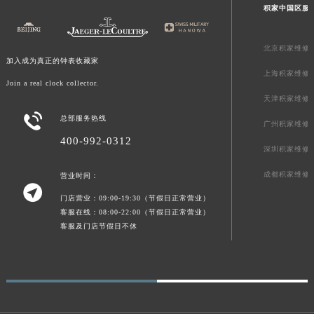
积家中国区服
青海省果洛藏族自治州玛沁县团结路积家售后服务中心（需提前预约）
青海省海北藏族自治州海晏县将军路积家售后服务中心（需提前预约）
北京积家维修
青海省海东市乐都区滨河路积家售后服务中心（需提前预约）
加入成为真正的钟表收藏家
青海省海南藏族自治州共和县青海湖大街积家售后服务中心（需提前预约）
上海积家维修
Join a real clock collector.
青海省海西蒙古族藏族自治州德令哈市柴达木路积家售后服务中心（需提前预约）
天津积家维修
青海省黄南藏族自治州同仁市德合隆路积家售后服务中心（需提前预约）

总部服务热线
广州积家维修
青海省西宁市城西区海湖新区西关大道积家售后服务中心（需提前预约）
400-992-0312
深圳积家维修
青海省玉树藏族自治州结古镇胜利路积家售后服务中心（需提前预约）
陕西省安康市汉滨区金州路积家售后服务中心（需提前预约）
成都积家维修
营业时间：

陕西省宝鸡市渭滨区经二路积家售后服务中心（需提前预约）
门店营业：09:00-19:30（节假日正常营业）
陕西省汉中市汉台区北大街积家售后服务中心（需提前预约）
客服在线：08:00-22:00（节假日正常营业）
客服及门店节假日不休
陕西省商洛市商州区州城街积家售后服务中心（需提前预约）
陕西省铜川市王益区红旗街积家售后服务中心（需提前预约）
陕西省渭南市临渭区东风大街积家售后服务中心（需提前预约）
陕西省咸阳市秦都区沣西新城统一西路与白马河路交汇处积家售后服务中心（需提前预约）
陕西省延安市宝塔区中心街积家售后服务中心（需提前预约）