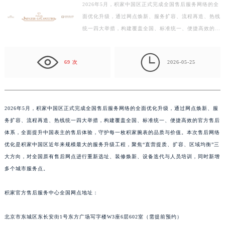
2026年5月，积家中国区正式完成全国售后服务网络的全
徐州市鼓楼区淮海东路29号苏宁广场IFC国际金融中心写字楼35层3508室（需提前预约）
面优化升级，通过网点焕新、服务扩容、流程再造、热线
扬州市邗江区国展路29号星耀天地写字楼1号楼18层1803室（需提前预约）
统一四大举措，构建覆盖全国、标准统一、便捷高效的官
盐城市盐都区世纪大道5号盐城金融城写字楼1号楼16层1604室（需提前预约）
方售后体系，全面提升中国表主的售后体验，守护每一
泰州市海陵区永定东路399号置地商务中心东塔写字楼（华润万象城）17层1706室（需提前预约）
枚…

69 次
2026-05-25
宁波市江北区大闸南路500号来福士广场办公楼20层2009室（需提前预约）
杭州市上城区钱江路1366号华润大厦写字楼A座5层503-5室（需提前预约）
金华市金东区东市南街777号金华万达广场写字楼4号楼22层2209室（需提前预约）
绍兴市越城区胜利东路379号世茂天际中心写字楼8层805室（需提前预约）
2026年5月，积家中国区正式完成全国售后服务网络的全面优化升级，通过网点焕新、服
务扩容、流程再造、热线统一四大举措，构建覆盖全国、标准统一、便捷高效的官方售后
嘉兴市南湖区广益路705号嘉兴世界贸易中心写字楼A座13层1304室（需提前预约）
体系，全面提升中国表主的售后体验，守护每一枚积家腕表的品质与价值。本次售后网络
南昌市红谷滩新区红谷中大道998号绿地双子塔（中央广场）A1座办公楼14层07室（需提前预约）
优化是积家中国区近年来规模最大的服务升级工程，聚焦“直营提质、扩容、区域均衡”三
济南市历下区经十路11111号华润中心写字楼（万象城）15层1508室（需提前预约）
大方向，对全国原有售后网点进行重新选址、装修焕新、设备迭代与人员培训，同时新增
广州市天河区天河路230号万菱汇国际中心写字楼A塔7层704室（需提前预约）
多个城市服务点。
广州市越秀区环市东路371-375号世界贸易中心大厦南塔写字楼15层07室（需提前预约）
深圳市罗湖区深南东路5001号华润大厦写字楼17层1701室（需提前预约）
积家官方售后服务中心全国网点地址：
惠州市惠城区江北文昌一路7号华贸大厦写字楼1座30层05室（需提前预约）
北京市东城区东长安街1号东方广场写字楼W3座6层602室（需提前预约）
厦门市思明区湖滨东路95号华润大厦写字楼B座11层1104室（需提前预约）