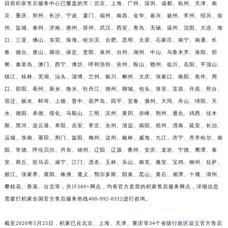
目前
积家售后
服务中心已覆盖的市：北京、上海、广州、深圳、成都、杭州、天津、南
福建省莆田市城厢区霞林街道荔华东大道积家售后服务中心（需提前预约）
京、重庆、郑州、长沙、宁波、厦门、福州、南昌、金华、嘉兴、扬州、常州、绍兴、徐
福建省三明市三元区东乾二路积家售后服务中心（需提前预约）
州、盐城、泰州、济南、惠州、苏州、武汉、西安、青岛、无锡、温州、沈阳、大连、海
福建省漳州市龙文区步港路积家售后服务中心（需提前预约）
口、三亚、佛山、东莞、珠海、哈尔滨、合肥、昆明、太原、石家庄、南宁、南通、长
春、烟台、唐山、廊坊、保定、贵阳、泉州、台州、湖州、中山、乌鲁木齐、洛阳、邯
江苏省常州市新北区龙锦路1590号现代传媒中心5号楼10层1008室积家售后服务中心（需提前预约）
郸、秦皇岛、澳门、西宁、潍坊、呼和浩特、沧州、鞍山、赣州、临沂、岳阳、平顶山、
江苏省淮安市清江浦区淮海北路积家售后服务中心（需提前预约）
镇江、桂林、芜湖、汕头、淄博、兰州、银川、郴州、大庆、张家口、衡阳、焦作、周
江苏省连云港市海州区通灌北路积家售后服务中心（需提前预约）
口、邵阳、亳州、新乡、衡水、牡丹江、德州、聊城、包头、淮安、宜昌、许昌、邢台、
江苏省南京市秦淮区中山南路1号南京中心22层22-C1-C3室积家售后服务中心（需提前预约）
宿迁、丽水、蚌埠、上饶、晋中、葫芦岛、四平、宜春、滁州、大同、舟山、绵阳、天
江苏省宿迁市宿城区西湖路积家售后服务中心（需提前预约）
水、德阳、承德、绥化、马鞍山、三明、滨州、黄冈、赤峰、荆州、通化、鸡西、佳木
江苏省泰州市海陵区永定东路399号置地商务中心东塔（华润万象城）17层1706室积家售后服务中心（需提前预约）
斯、黑河、连云港、阜阳、吉安、枣庄、永州、清远、揭阳、梧州、渭南、延安、长治、
运城、淮南、莆田、荆门、益阳、梅州、达州、榆林、威海、九江、济宁、齐齐哈尔、南
江苏省徐州市鼓楼区淮海东路29号苏宁广场IFC国际金融中心35层3508室积家售后服务中心（需提前预约）
阳、常德、呼伦贝尔、丹东、锦州、辽阳、辽源、衢州、安庆、龙岩、宁德、鹰潭、泰
江苏省盐城市盐都区世纪大道5号盐城金融城写字楼1号楼16层1604室积家售后服务中心（需提前预约）
安、商丘、驻马店、咸宁、江门、茂名、玉林、乐山、南充、雅安、宝鸡、柳州、拉萨、
江苏省扬州市邗江区国展路29号星耀天地写字楼1号楼18层1803室积家售后服务中心（需提前预约）
丽江、张家界、襄阳、株洲、遵义、鄂尔多斯、阳泉、昆山、黄石、湘潭、十堰、漳州、
江苏省镇江市京口区中山东路积家售后服务中心（需提前预约）
攀枝花、香港、台北等，共计360+网点，均有官方直营的积家售后服务网点，详细信息
江西省抚州市临川区赣东大道积家售后服务中心（需提前预约）
需拨打积家全国官方售后服务热线400-992-0312进行咨询。
江西省赣州市章贡区文清路积家售后服务中心（需提前预约）
截至2026年5月25日，积家已在北京、上海、天津、重庆等34个省级行政区设立官方售后
江西省吉安市吉州区井冈山大道积家售后服务中心（需提前预约）