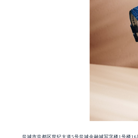
武汉市江汉区解放大道686号世界贸易
南宁市青秀区金湖路59号地王大厦12
合肥市蜀山区潜山路111号万象城华润
泉州市丰泽区宝洲路729号浦西万达中
青岛市南区山东路6号华润大厦B座2
烟台市芝罘区胜利路139号万达金融中
长春市朝阳区西安大路727号中银大厦
贵阳市南明区都司高架桥路33号亨特
昆明市盘龙区北京路928号同德昆明
石家庄市长安区中山东路39号勒泰中
西安市碑林区南关正街88号华侨城长
海口市龙华区金贸东路5号海口华润大厦
唐山市路南区新华东道100号万达广场
台州市椒江区东海大道1800号腾达中
内蒙古自治区呼和浩特市玉泉区大学西
甘肃省兰州市七里河区西津西路16号兰