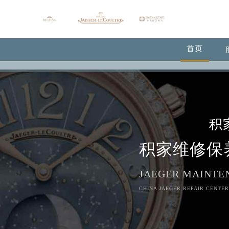
首页
积
积家维修保
JAEGER MAINTE
CHINA JAEGER REPAIR CENTER