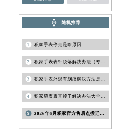
积家维修
积家售后
随机推荐
1
积家手表停走是啥原因
2
积家手表表针脱落解决办法（专业维修指南与日常保养提示）
3
积家手表外观有划痕解决方法是什么
4
积家腕表表耳掉了解决办法大全（专业修复指南与常见误区避雷）
5
2026年6月积家官方售后点搬迁及新开信息汇总