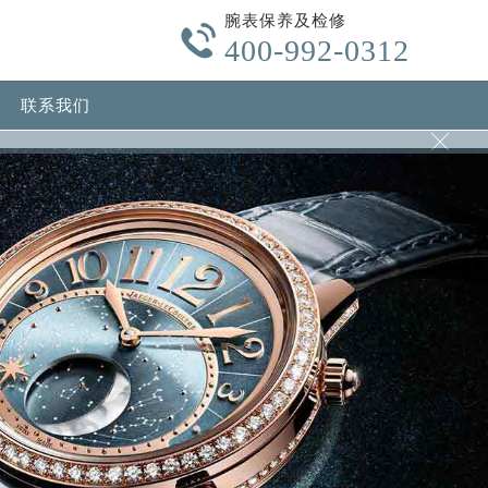
腕表保养及检修

400-992-0312
联系我们
