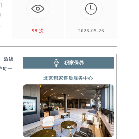

升
覆
98 次
2026-05-26
、热线
积家保养
护每一
北京积家售后服务中心