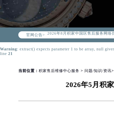
2026年8月积家中国区售后服务网络
官网公告>
2026年8月积家全国官方售后客户服务热线
积家官方全国统一服务热线400-99
Warning
: extract() expects parameter 1 to be array, null give
2026年8月积家售后服务中心最新网
line
21
北京市朝阳区建国门外大街甲6号华熙
北京市东城区东长安街1号东方广场写
天津市和平区赤峰道136号天津国际金
当前位置：
积家售后维修中心服务
>
问题/知识/资讯
上海市徐汇区虹桥路3号港汇中心写字楼
2026年5月
上海市黄浦区南京东路299号宏伊国
南京市秦淮区中山南路1号（新街口）
常州市新北区龙锦路1590号现代传媒
徐州市鼓楼区淮海东路29号苏宁广场I