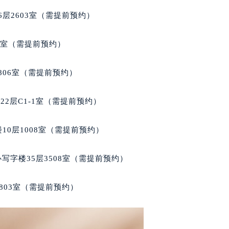
心写字楼24层2406B室（需提前预约）
代广场写字楼9层902室（需提前预约）
层2603室（需提前预约）
号世茂环球金融中心写字楼（芙蓉广场）10层13室（需提前预约
楼29层2905室（需提前预约）
5室（需提前预约）
表服务中心（品牌授权店）3层整层（需提前预约）
表服务中心（品牌授权店）1层整层（需提前预约）
806室（需提前预约）
表服务中心（品牌授权店）1层整层（需提前预约）
（CCMALL）C座17层17-B（需提前预约）
2层C1-1室（需提前预约）
10层1015室（需提前预约）
心T2座写字楼29层03室（需提前预约）
10层1008室（需提前预约）
厦7层G室（需提前预约）
心C座12层1205室（需提前预约）
写字楼35层3508室（需提前预约）
中心T1写字楼9层907室（需提前预约）
写字楼1座11层1104室（需提前预约）
803室（需提前预约）
楼16层1603室（需提前预约）
中心办公楼C座22层08室（需提前预约）