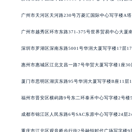
济南市历下区经十路11111号华润中心写字楼（万象城
吉林省梅河口市新华街道梅河大街积
吉林省四平市铁东区紫气大路与南九
广州市天河区天河路230号万菱汇国际中心写字楼A塔
吉林省松原市宁江区五环大街积家售
吉林省通化市东昌区环通乡江南大街
广州市越秀区环市东路371-375号世界贸易中心大厦
吉林省延边市延吉市解放路积家售后
辽宁省鞍山市铁东区站前街积家售后
深圳市罗湖区深南东路5001号华润大厦写字楼17层1
辽宁省本溪市平山区胜利路积家售后
辽宁省朝阳市双塔区新华路积家售后
惠州市惠城区江北文昌一路7号华贸大厦写字楼1座30
辽宁省丹东市振兴区七经街积家售后
辽宁省抚顺市新抚区东一路积家售后
厦门市思明区湖滨东路95号华润大厦写字楼B座11层1
辽宁省阜新市海州区解放大街积家售
辽宁省葫芦岛市连山区中央路积家售
福州市晋安区横屿路9号东二环泰禾中心写字楼2号楼5
辽宁省锦州市古塔区中央大街积家售
辽宁省辽阳市白塔区新运大街积家售
成都市锦江区人民东路6号SAC东原中心写字楼24层2
辽宁省盘锦市兴隆台区石油大街积家
辽宁省铁岭市银州区南马路积家售后