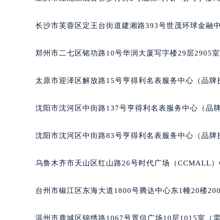
重庆市江北区观音桥步行街2号融恒时代广场写字楼9层
辽宁省营口市站前区市府路与渤海大
辽宁省沈阳市沈河区中街路137号亨
长沙市芙蓉区定王台街道建湘路393号世茂环球金融中
辽宁省沈阳市沈河区中街路83号亨
北京市朝阳区建国门外大街甲6号华熙
郑州市二七区铭功路10号华润大厦写字楼29层2905
北京市东城区东长安街1号王府井东方
河北省保定市竞秀区朝阳北大街北国
太原市迎泽区解放路15号亨得利名表服务中心（品牌
内蒙古自治区阿拉善盟市左旗土尔扈
内蒙古自治区巴彦淖尔市临河区新华
沈阳市沈河区中街路137号亨得利名表服务中心（品
内蒙古自治区包头市青山区幸福路甲
内蒙古自治区赤峰市红山区哈达街积
沈阳市沈河区中街路83号亨得利名表服务中心（品牌
内蒙古自治区鄂尔多斯市东胜区伊金
内蒙古自治区呼伦贝尔市海拉尔区中
乌鲁木齐市天山区红山路26号时代广场（CCMALL）C
内蒙古自治区通辽市科尔沁区明仁大
内蒙古自治区乌海市海勃湾区人民南
台州市椒江区东海大道1800号腾达中心东1幢20楼20
内蒙古自治区乌兰察布市集宁区恩和
内蒙古自治区锡林郭勒盟市锡林浩特