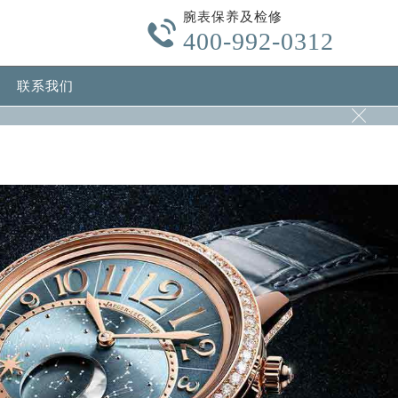
腕表保养及检修
-content/themes/Jaeger/header.php
on line
24

400-992-0312
w.com/wp-content/themes/Jaeger/header.php
on line
32
联系我们
