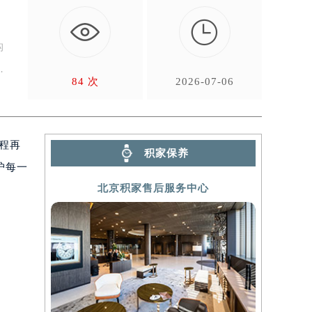

构
的
84 次
2026-07-06
程再
积家保养
护每一
北京积家售后服务中心