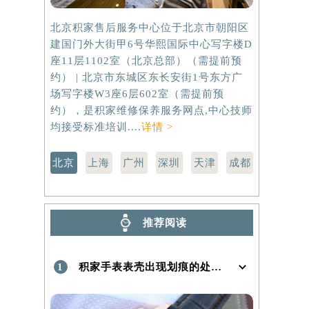
北京积家售后服务中心位于北京市朝阳区
上海积家售
建国门外大街甲6号华熙国际中心写字楼D
虹桥路3号港
座11层1102室（北京总部）（需提前预
室（需提前
约） | 北京市东城区东长安街1号东方广
路299号
场写字楼W3座6层602室（需提前预
（需提前预
约），是积家维修保养服务网点,中心技师
点,中心技师
均接受标准培训....
详情 >
北京
上海
广州
深圳
天津
成都
推荐阅读
1
积家手表表壳出现划痕的处理方法是什么！