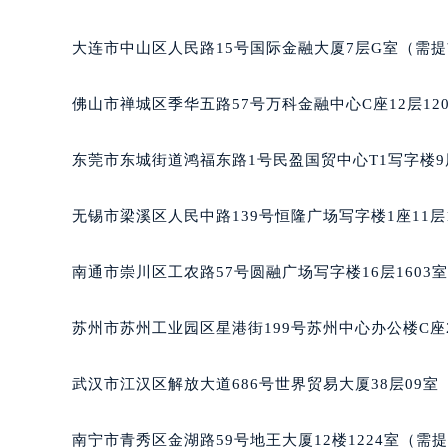
哈尔滨市南岗区东大直街146号上和置地广场金座12层
大连市中山区人民路15号国际金融大厦7层G室（需
佛山市禅城区季华五路57号万科金融中心C座12层12
东莞市东城街道鸿福东路1号民盈国贸中心T1写字楼9
无锡市梁溪区人民中路139号恒隆广场写字楼1座11层
南通市崇川区工农路57号圆融广场写字楼16层1603
苏州市苏州工业园区星港街199号苏州中心办公楼C座
武汉市江汉区解放大道686号世界贸易大厦38层09