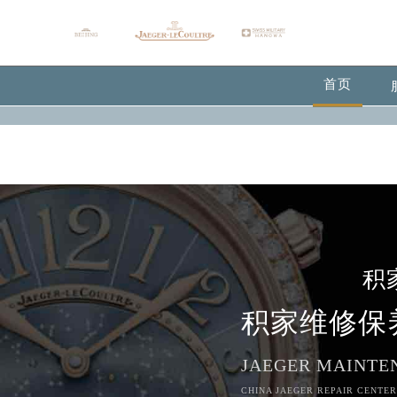
Warning
: extract() expects parameter 1 to be array, null give
Warning
: array_map(): Expected parameter 2 to be an array, 
首页
积
积家维修保
JAEGER MAINTE