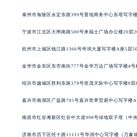
盐城市盐都区世纪大道5号盐城金融城写字楼1号楼16
泰州市海陵区永定东路399号置地商务中心东塔写字楼
宁波市江北区大闸南路500号来福士广场办公楼20层2
杭州市上城区钱江路1366号华润大厦写字楼A座5层5
金华市金东区东市南街777号金华万达广场写字楼4号楼
绍兴市越城区胜利东路379号世茂天际中心写字楼8层
嘉兴市南湖区广益路705号嘉兴世界贸易中心写字楼A座
南昌市红谷滩新区红谷中大道998号绿地双子塔（中央广