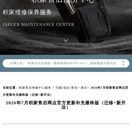
积家维修保养服务
JAEGER MAINTENANCE CENTER
2026年8月积家中国区售后服务网络优化升级公告
2026年8月积家全国官方售后客户服务热线：400-992-0312
▲
官网公告>
积家官方全国统一服务热线400-992-0312，服务覆盖中国大陆、香港、澳门、台湾全部区域（非大陆需加拨“+86”）
▼
2026年8月积家售后服务中心最新网点地址：
北京市朝阳区建国门外大街甲6号华熙国际中心写字楼D座11层1102室（北京总部）（需提前预约）
当前位置：
积家售后维修中心服务
>
问题/知识/资讯
>
南京
> 2026年7月积家售后网点官
北京市东城区东长安街1号东方广场写字楼W3座6层602室（需提前预约）
方更新补充最终版（迁移+新开业）
天津市和平区赤峰道136号天津国际金融中心写字楼26层2603室（需提前预约）
2026年7月积家售后网点官方更新补充最终版（迁移+新开
上海市徐汇区虹桥路3号港汇中心写字楼2座37层3705室（需提前预约）
业）
上海市黄浦区南京东路299号宏伊国际广场写字楼8层806室（需提前预约）
南京市秦淮区中山南路1号（新街口）南京中心写字楼22层C1-1室（需提前预约）
常州市新北区龙锦路1590号现代传媒中心写字楼5号楼10层1008室（需提前预约）