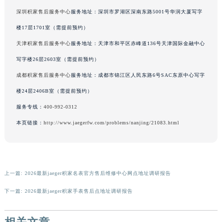
广东省梅州市梅江区金燕大道积家售后服务中心（需提前预约）
深圳积家售后服务中心
服务地址：深圳市罗湖区深南东路5001号华润大厦写字
广东省清远市清城区湖西路积家售后服务中心（需提前预约）
楼17层1701室（需提前预约）
广东省汕头市龙湖区长平路积家售后服务中心（需提前预约）
天津积家售后服务中心
服务地址：天津市和平区赤峰道136号天津国际金融中心
广东省汕尾市城区香洲街道园林社区翠园街积家售后服务中心（需提前预约）
写字楼26层2603室（需提前预约）
广东省韶关市武江区芙蓉新区与老城中心交汇处积家售后服务中心（需提前预约）
成都积家售后服务中心
服务地址：成都市锦江区人民东路6号SAC东原中心写字
广东省深圳市罗湖区深南东路5001号华润大厦17层1701室积家售后服务中心（需提前预约）
楼24层2406B室（需提前预约）
广东省阳江市江城区东风一路积家售后服务中心（需提前预约）
广东省云浮市云城区金山路积家售后服务中心（需提前预约）
服务专线：
400-992-0312
广东省湛江市赤坎区观海北路积家售后服务中心（需提前预约）
本页链接：
http://www.jaegerfw.com/problems/nanjing/21083.html
广东省肇庆市端州区信安大道与砚都大道交汇处积家售后服务中心（需提前预约）
广西壮族自治区百色市右江区中山二路积家售后服务中心（需提前预约）
广西壮族自治区北海市海城区北京路积家售后服务中心（需提前预约）
上一篇:
2026最新jaeger积家名表官方售后维修中心网点地址调研报告
广西壮族自治区崇左市江州区石景林街道友谊大道与丽川路交汇处积家售后服务中心（需提前预约）
广西壮族自治区防城港市港口区金花茶大道积家售后服务中心（需提前预约）
下一篇:
2026最新jaeger积家手表售后点地址调研报告
广西壮族自治区贵港市港北区港城街道布山大道与仙衣路交叉口积家售后服务中心（需提前预约）
广西壮族自治区桂林市秀峰区红岭路积家售后服务中心（需提前预约）