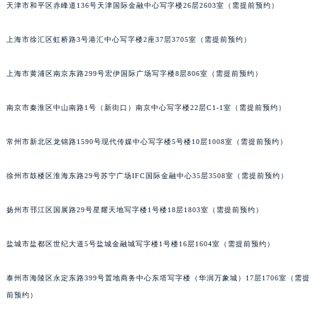
天津市和平区赤峰道136号天津国际金融中心写字楼26层2603室（需提前预约）
福州市鼓楼区五四路128-1号恒力城写字楼15层03室（需提前预约）
成都市锦江区人民东路6号SAC东原中心写字楼24层2406B室（需提前预约）
上海市徐汇区虹桥路3号港汇中心写字楼2座37层3705室（需提前预约）
重庆市江北区观音桥步行街2号融恒时代广场写字楼9层902室（需提前预约）
长沙市芙蓉区定王台街道建湘路393号世茂环球金融中心写字楼（芙蓉广场）10层13室（需提前预约）
上海市黄浦区南京东路299号宏伊国际广场写字楼8层806室（需提前预约）
郑州市二七区铭功路10号华润大厦写字楼29层2905室（需提前预约）
南京市秦淮区中山南路1号（新街口）南京中心写字楼22层C1-1室（需提前预约）
太原市迎泽区解放路15号亨得利名表服务中心（品牌授权店）3层整层（需提前预约）
沈阳市沈河区中街路137号亨得利名表服务中心（品牌授权店）1层整层（需提前预约）
常州市新北区龙锦路1590号现代传媒中心写字楼5号楼10层1008室（需提前预约）
沈阳市沈河区中街路83号亨得利名表服务中心（品牌授权店）1层整层（需提前预约）
乌鲁木齐市天山区红山路26号时代广场（CCMALL）C座17层17-B（需提前预约）
徐州市鼓楼区淮海东路29号苏宁广场IFC国际金融中心35层3508室（需提前预约）
温州市鹿城区锦绣路1067号置信广场10层1015室（需提前预约）
扬州市邗江区国展路29号星耀天地写字楼1号楼18层1803室（需提前预约）
哈尔滨市道里区友谊西路600号富力中心T2座写字楼29层03室（需提前预约）
大连市中山区人民路15号国际金融大厦7层G室（需提前预约）
盐城市盐都区世纪大道5号盐城金融城写字楼1号楼16层1604室（需提前预约）
佛山市禅城区季华五路57号万科金融中心C座12层1205室（需提前预约）
东莞市东城街道鸿福东路1号民盈国贸中心T1写字楼9层907室（需提前预约）
泰州市海陵区永定东路399号置地商务中心东塔写字楼（华润万象城）17层1706室（需提
无锡市梁溪区人民中路139号恒隆广场写字楼1座11层1104室（需提前预约）
前预约）
南通市崇川区工农路57号圆融广场写字楼16层1603室（需提前预约）