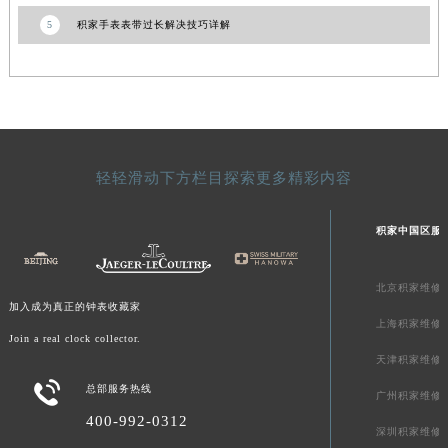
青海省果洛藏族自治州玛沁县团结路积家售后服务中心（需提前预约）
5
积家手表表带过长解决技巧详解
青海省海北藏族自治州海晏县将军路积家售后服务中心（需提前预约）
青海省海东市乐都区滨河路积家售后服务中心（需提前预约）
青海省海南藏族自治州共和县青海湖大街积家售后服务中心（需提前预约）
青海省海西蒙古族藏族自治州德令哈市柴达木路积家售后服务中心（需提前预约）
青海省黄南藏族自治州同仁市德合隆路积家售后服务中心（需提前预约）
轻轻滑动下方栏目探索更多精彩内容
青海省西宁市城西区海湖新区西关大道积家售后服务中心（需提前预约）
青海省玉树藏族自治州结古镇胜利路积家售后服务中心（需提前预约）
积家中国区服
陕西省安康市汉滨区金州路积家售后服务中心（需提前预约）
陕西省宝鸡市渭滨区经二路积家售后服务中心（需提前预约）
北京积家维修
陕西省汉中市汉台区北大街积家售后服务中心（需提前预约）
加入成为真正的钟表收藏家
上海积家维修
陕西省商洛市商州区州城街积家售后服务中心（需提前预约）
Join a real clock collector.
陕西省铜川市王益区红旗街积家售后服务中心（需提前预约）
天津积家维修
陕西省渭南市临渭区东风大街积家售后服务中心（需提前预约）

总部服务热线
广州积家维修
陕西省咸阳市秦都区沣西新城统一西路与白马河路交汇处积家售后服务中心（需提前预约）
400-992-0312
深圳积家维修
陕西省延安市宝塔区中心街积家售后服务中心（需提前预约）