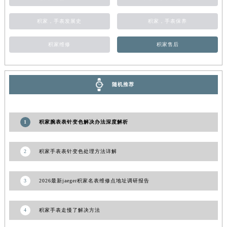
甘肃省合作市人民街积家售后服务中心（需提前预约）
积家，手表发展史
积家，手表保养
甘肃省嘉峪关市雄关区新华中路积家售后服务中心（需提前预约）
甘肃省金昌市金川区北京路积家售后服务中心（需提前预约）
积家维修
积家售后
甘肃省酒泉市肃州区西大街积家售后服务中心（需提前预约）
甘肃省临夏市城南街道团结路积家售后服务中心（需提前预约）
甘肃省陇南市武都区人民路积家售后服务中心（需提前预约）
随机推荐
甘肃省平凉市崆峒区西大街积家售后服务中心（需提前预约）
甘肃省庆阳市西峰区南大街积家售后服务中心（需提前预约）
1
积家腕表表针变色解决办法深度解析
甘肃省天水市秦州区民主路积家售后服务中心（需提前预约）
甘肃省武威市凉州区迎宾路积家售后服务中心（需提前预约）
甘肃省张掖市甘州区民乐北路积家售后服务中心（需提前预约）
2
积家手表表针变色处理方法详解
宁夏回族自治区固原市原州区文化街积家售后服务中心（需提前预约）
宁夏回族自治区石嘴山市大武口区贺兰山路积家售后服务中心（需提前预约）
3
2026最新jaeger积家名表维修点地址调研报告
宁夏回族自治区吴忠市利通区开元大道积家售后服务中心（需提前预约）
宁夏回族自治区银川市兴庆区新华东路97号新百中心C馆一层C1-18号商铺积家售后服务中心（需提前预约）
4
积家手表走慢了解决方法
宁夏回族自治区中卫市沙坡头区鼓楼东街积家售后服务中心（需提前预约）