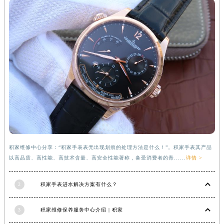
河南省信阳市浉河区东方红大道积家售后服务中心（需提前预约）
河南省许昌市魏都区建安大道与八龙路交叉口积家售后服务中心（需提前预约）
河南省郑州市二七区民主路10号华润大厦29层2905室积家售后服务中心（需提前预约）
河南省周口市川汇区七一路积家售后服务中心（需提前预约）
河南省驻马店市驿城区乐山大道与置地大道交叉口积家售后服务中心（需提前预约）
湖北省鄂州市鄂城区文星大道积家售后服务中心（需提前预约）
湖北省黄冈市黄州区赤壁大道积家售后服务中心（需提前预约）
湖北省黄石市黄石港区武汉路积家售后服务中心（需提前预约）
湖北省荆门市东宝中天街步行街积家售后服务中心（需提前预约）
湖北省荆州市荆州区荆中路积家售后服务中心（需提前预约）
积家维修中心分享：“积家手表表壳出现划痕的处理方法是什么！”。积家手表其产品
湖北省十堰市茅箭区人民北路积家售后服务中心（需提前预约）
以高品质、高性能、高技术含量、高安全性能著称，备受消费者的青......
详情 >
湖北省随州市曾都区青年路积家售后服务中心（需提前预约）
湖北省咸宁市咸安区长安大道积家售后服务中心（需提前预约）
2
积家手表进水解决方案有什么？
湖北省襄阳市樊城区长虹路与人民路交叉口积家售后服务中心（需提前预约）
湖北省孝感市孝南区复兴大道积家售后服务中心（需提前预约）
3
积家维修保养服务中心介绍 | 积家
湖北省宜昌市西陵区夷陵大道与港窑路积家售后服务中心（需提前预约）