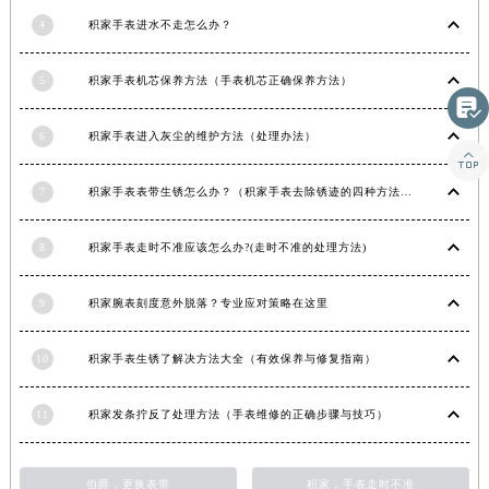
湖南省常德市武陵区人民路积家售后服务中心（需提前预约）
4
积家手表进水不走怎么办？
湖南省郴州市北湖区国庆北路积家售后服务中心（需提前预约）
5
积家手表机芯保养方法（手表机芯正确保养方法）
湖南省衡阳市雁峰区解放路积家售后服务中心（需提前预约）

湖南省怀化市鹤城区迎丰中路积家售后服务中心（需提前预约）
6
积家手表进入灰尘的维护方法（处理办法）
湖南省娄底市娄星区长青街积家售后服务中心（需提前预约）

湖南省邵阳市双清区东风路积家售后服务中心（需提前预约）
7
积家手表表带生锈怎么办？（积家手表去除锈迹的四种方法）
湖南省湘潭市雨湖区莲城大道积家售后服务中心（需提前预约）
湖南省益阳市赫山区桃花仑路积家售后服务中心（需提前预约）
8
积家手表走时不准应该怎么办?(走时不准的处理方法)
湖南省永州市冷水滩区永州大道与中兴路交叉口积家售后服务中心（需提前预约）
湖南省岳阳市岳阳楼区东茅岭路积家售后服务中心（需提前预约）
9
积家腕表刻度意外脱落？专业应对策略在这里
湖南省张家界市永定区解放路积家售后服务中心（需提前预约）
湖南省长沙市芙蓉区建湘路393号世茂环球金融中心写字楼10层1013室积家售后服务中心（需提前预约）
10
积家手表生锈了解决方法大全（有效保养与修复指南）
湖南省株洲市芦淞区建设南路积家售后服务中心（需提前预约）
11
积家发条拧反了处理方法（手表维修的正确步骤与技巧）
甘肃省白银市白银区北京路积家售后服务中心（需提前预约）
甘肃省定西市安定区解放路积家售后服务中心（需提前预约）
甘肃省敦煌市沙州镇阳关中路积家售后服务中心（需提前预约）
伯爵，更换表带
积家，手表走时不准