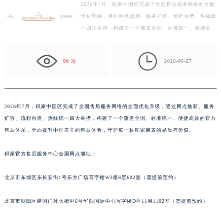
2026年7月，积家中国区完成了全国售后服务网络的全面
徐州市鼓楼区淮海东路29号苏宁广场IFC国际金融中心写字楼35层3508室（需提前预约）
优化升级，通过网点焕新、服务扩容、流程再造、热线统
扬州市邗江区国展路29号星耀天地写字楼1号楼18层1803室（需提前预约）
一四大举措，构建了一个覆盖全国、标准统一、便捷高效
盐城市盐都区世纪大道5号盐城金融城写字楼1号楼16层1604室（需提前预约）
的官方售后体系，全面提升中国表主的售后体验，守护
泰州市海陵区永定东路399号置地商务中心东塔写字楼（华润万象城）17层1706室（需提前预约）
每…

90 次
2026-06-27
宁波市江北区大闸南路500号来福士广场办公楼20层2009室（需提前预约）
杭州市上城区钱江路1366号华润大厦写字楼A座5层503-5室（需提前预约）
金华市金东区东市南街777号金华万达广场写字楼4号楼22层2209室（需提前预约）
绍兴市越城区胜利东路379号世茂天际中心写字楼8层805室（需提前预约）
2026年7月，积家中国区完成了全国售后服务网络的全面优化升级，通过网点焕新、服务
扩容、流程再造、热线统一四大举措，构建了一个覆盖全国、标准统一、便捷高效的官方
嘉兴市南湖区广益路705号嘉兴世界贸易中心写字楼A座13层1304室（需提前预约）
售后体系，全面提升中国表主的售后体验，守护每一枚积家腕表的品质与价值。
南昌市红谷滩新区红谷中大道998号绿地双子塔（中央广场）A1座办公楼14层07室（需提前预约）
济南市历下区经十路11111号华润中心写字楼（万象城）15层1508室（需提前预约）
积家官方售后服务中心全国网点地址：
广州市天河区天河路230号万菱汇国际中心写字楼A塔7层704室（需提前预约）
广州市越秀区环市东路371-375号世界贸易中心大厦南塔写字楼15层07室（需提前预约）
北京市东城区东长安街1号东方广场写字楼W3座6层602室（需提前预约）
深圳市罗湖区深南东路5001号华润大厦写字楼17层1701室（需提前预约）
北京市朝阳区建国门外大街甲6号华熙国际中心写字楼D座11层1102室（需提前预约）
惠州市惠城区江北文昌一路7号华贸大厦写字楼1座30层05室（需提前预约）
厦门市思明区湖滨东路95号华润大厦写字楼B座11层1104室（需提前预约）