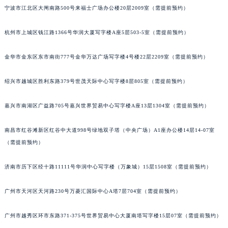
宁波市江北区大闸南路500号来福士广场办公楼20层2009室（需提前预约）
苏州市苏州工业园区星港街199号苏州中心办公楼C座22层08室（需提前预约）
武汉市江汉区解放大道686号世界贸易大厦38层09室（需提前预约）
杭州市上城区钱江路1366号华润大厦写字楼A座5层503-5室（需提前预约）
南宁市青秀区金湖路59号地王大厦12楼1224室（需提前预约）
合肥市蜀山区潜山路111号万象城华润大厦B座12楼03室（需提前预约）
金华市金东区东市南街777号金华万达广场写字楼4号楼22层2209室（需提前预约）
泉州市丰泽区宝洲路729号浦西万达中心写字楼A座7楼709室（需提前预约）
青岛市南区山东路6号华润大厦B座22层04室（需提前预约）
绍兴市越城区胜利东路379号世茂天际中心写字楼8层805室（需提前预约）
烟台市芝罘区胜利路139号万达金融中心A座907室（需提前预约）
嘉兴市南湖区广益路705号嘉兴世界贸易中心写字楼A座13层1304室（需提前预约）
长春市朝阳区西安大路727号中银大厦A座(旺进大厦)18层09室（需提前预约）
贵阳市南明区都司高架桥路33号亨特国际金融中心14楼14D（需提前预约）
南昌市红谷滩新区红谷中大道998号绿地双子塔（中央广场）A1座办公楼14层14-07室
昆明市盘龙区北京路928号同德昆明广场写字楼10层06室（需提前预约）
（需提前预约）
石家庄市长安区中山东路39号勒泰中心写字楼B座13层07室（需提前预约）
西安市碑林区南关正街88号华侨城长安国际中心E座6楼10室（需提前预约）
济南市历下区经十路11111号华润中心写字楼（万象城）15层1508室（需提前预约）
海口市龙华区金贸东路5号海口华润大厦B座17层1707室（需提前预约）
广州市天河区天河路230号万菱汇国际中心A塔7层704室（需提前预约）
唐山市路南区新华东道100号万达广场写字楼A座10层1002室（需提前预约）
台州市椒江区东海大道1800号腾达中心东1幢20楼2002室（需提前预约）
广州市越秀区环市东路371-375号世界贸易中心大厦南塔写字楼15层07室（需提前预约）
内蒙古自治区呼和浩特市玉泉区大学西街70号华润万象城写字楼（鄂尔多斯大厦）23层2326室（需提前预约）