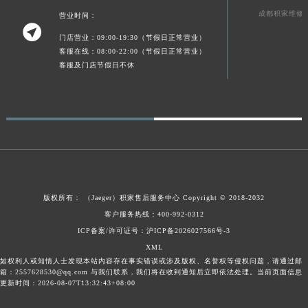
陕西省榆林市榆阳区长兴路积家售后服务中心（需提前预约）
成都积家维修
营业时间：

新疆维吾尔自治区阿克苏市东大街积家售后服务中心（需提前预约）
门店营业：09:00-19:30（节假日正常营业）
客服在线：08:00-22:00（节假日正常营业）
新疆维吾尔自治区阿拉尔市胜利大道积家售后服务中心（需提前预约）
客服及门店节假日不休
新疆维吾尔自治区阿拉山口市友好路积家售后服务中心（需提前预约）
新疆维吾尔自治区阿勒泰市解放路积家售后服务中心（需提前预约）
新疆维吾尔自治区阿图什市光明路积家售后服务中心（需提前预约）
新疆维吾尔自治区白杨市军垦路积家售后服务中心（需提前预约）
新疆维吾尔自治区北屯市团结路积家售后服务中心（需提前预约）
新疆维吾尔自治区博乐市博乐市北京路积家售后服务中心（需提前预约）
新疆维吾尔自治区昌吉市延安北路积家售后服务中心（需提前预约）
版权所有：
（Jaeger）
积家售后服务中心
Copyright © 2018-2032
新疆维吾尔自治区阜康市博峰路积家售后服务中心（需提前预约）
客户服务热线：400-992-0312
新疆维吾尔自治区哈密市伊州区建国北路积家售后服务中心（需提前预约）
ICP备案/许可证号：沪ICP备2026027566号-3
新疆维吾尔自治区和田市和田市北京西路积家售后服务中心（需提前预约）
XML
如权利人或知情人士发现本站内容存在事实错误或涉及版权、名誉权等侵权问题，请通过邮
新疆维吾尔自治区胡杨河市胡杨河市胡杨路积家售后服务中心（需提前预约）
箱：2557628530@qq.com 与我们联系，我们将在收到通知后立即依法处理。当前页面信息
新疆维吾尔自治区霍尔果斯市亚欧北路积家售后服务中心（需提前预约）
更新时间：2026-08-07T13:32:43+08:00
新疆维吾尔自治区喀什市解放北路积家售后服务中心（需提前预约）