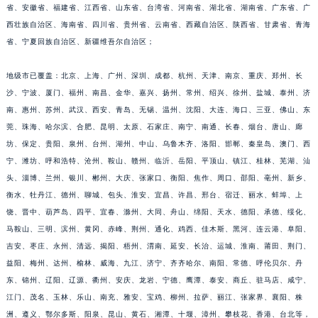
省、安徽省、福建省、江西省、山东省、台湾省、河南省、湖北省、湖南省、广东省、广
福建省莆田市城厢区霞林街道荔华东大道积家售后服务中心（需提前预约）
西壮族自治区、海南省、四川省、贵州省、云南省、西藏自治区、陕西省、甘肃省、青海
福建省三明市三元区东乾二路积家售后服务中心（需提前预约）
省、宁夏回族自治区、新疆维吾尔自治区；
福建省漳州市龙文区步港路积家售后服务中心（需提前预约）
江苏省常州市新北区龙锦路1590号现代传媒中心5号楼10层1008室积家售后服务中心（需提前预约）
地级市已覆盖：北京、上海、广州、深圳、成都、杭州、天津、南京、重庆、郑州、长
沙、宁波、厦门、福州、南昌、金华、嘉兴、扬州、常州、绍兴、徐州、盐城、泰州、济
江苏省淮安市清江浦区淮海北路积家售后服务中心（需提前预约）
南、惠州、苏州、武汉、西安、青岛、无锡、温州、沈阳、大连、海口、三亚、佛山、东
江苏省连云港市海州区通灌北路积家售后服务中心（需提前预约）
莞、珠海、哈尔滨、合肥、昆明、太原、石家庄、南宁、南通、长春、烟台、唐山、廊
江苏省南京市秦淮区中山南路1号南京中心22层22-C1-C3室积家售后服务中心（需提前预约）
坊、保定、贵阳、泉州、台州、湖州、中山、乌鲁木齐、洛阳、邯郸、秦皇岛、澳门、西
江苏省宿迁市宿城区西湖路积家售后服务中心（需提前预约）
宁、潍坊、呼和浩特、沧州、鞍山、赣州、临沂、岳阳、平顶山、镇江、桂林、芜湖、汕
江苏省泰州市海陵区永定东路399号置地商务中心东塔（华润万象城）17层1706室积家售后服务中心（需提前预约）
头、淄博、兰州、银川、郴州、大庆、张家口、衡阳、焦作、周口、邵阳、亳州、新乡、
江苏省徐州市鼓楼区淮海东路29号苏宁广场IFC国际金融中心35层3508室积家售后服务中心（需提前预约）
衡水、牡丹江、德州、聊城、包头、淮安、宜昌、许昌、邢台、宿迁、丽水、蚌埠、上
饶、晋中、葫芦岛、四平、宜春、滁州、大同、舟山、绵阳、天水、德阳、承德、绥化、
江苏省盐城市盐都区世纪大道5号盐城金融城写字楼1号楼16层1604室积家售后服务中心（需提前预约）
马鞍山、三明、滨州、黄冈、赤峰、荆州、通化、鸡西、佳木斯、黑河、连云港、阜阳、
江苏省扬州市邗江区国展路29号星耀天地写字楼1号楼18层1803室积家售后服务中心（需提前预约）
吉安、枣庄、永州、清远、揭阳、梧州、渭南、延安、长治、运城、淮南、莆田、荆门、
江苏省镇江市京口区中山东路积家售后服务中心（需提前预约）
益阳、梅州、达州、榆林、威海、九江、济宁、齐齐哈尔、南阳、常德、呼伦贝尔、丹
江西省抚州市临川区赣东大道积家售后服务中心（需提前预约）
东、锦州、辽阳、辽源、衢州、安庆、龙岩、宁德、鹰潭、泰安、商丘、驻马店、咸宁、
江西省赣州市章贡区文清路积家售后服务中心（需提前预约）
江门、茂名、玉林、乐山、南充、雅安、宝鸡、柳州、拉萨、丽江、张家界、襄阳、株
江西省吉安市吉州区井冈山大道积家售后服务中心（需提前预约）
洲、遵义、鄂尔多斯、阳泉、昆山、黄石、湘潭、十堰、漳州、攀枝花、香港、台北等，