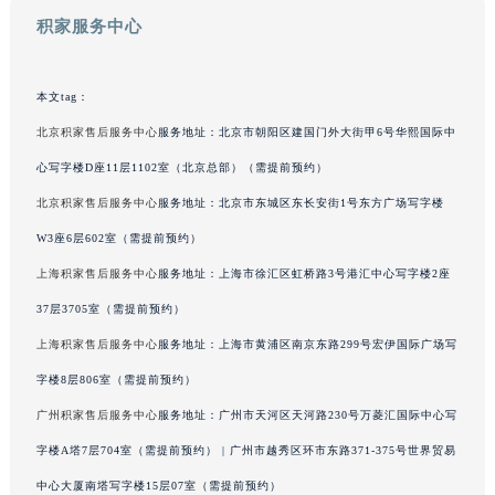
澳门特别行政区风顺堂区南湾大马路积家售后服务中心（需提前预约）
积家服务中心
澳门特别行政区花地玛堂区关闸广场积家售后服务中心（需提前预约）
澳门特别行政区花王堂区大三巴商圈积家售后服务中心（需提前预约）
本文tag：
澳门特别行政区嘉模堂区官也街积家售后服务中心（需提前预约）
北京积家售后服务中心
服务地址：北京市朝阳区建国门外大街甲6号华熙国际中
澳门省路氹城市金光大道积家售后服务中心（需提前预约）
心写字楼D座11层1102室（北京总部）（需提前预约）
澳门特别行政区望德堂区塔石广场积家售后服务中心（需提前预约）
北京积家售后服务中心
服务地址：北京市东城区东长安街1号东方广场写字楼
福建省福州市鼓楼区五四路128-1号恒力城写字楼15层03室积家售后服务中心（需提前预约）
福建省厦门市思明区湖滨东路95号万象城华润大厦B座11层1104室积家售后服务中心（需提前预约）
W3座6层602室（需提前预约）
广东省潮州市潮安区新风路与潮汕路交汇处积家售后服务中心（需提前预约）
上海积家售后服务中心
服务地址：上海市徐汇区虹桥路3号港汇中心写字楼2座
广东省广州市天河区天河路230号万菱汇国际中心A塔7层704室积家售后服务中心（需提前预约）
37层3705室（需提前预约）
广东省广州市越秀区环市东路371-375号世界贸易中心大厦南塔15层1507室积家售后服务中心（需提前预约）
上海积家售后服务中心
服务地址：上海市黄浦区南京东路299号宏伊国际广场写
广东省河源市源城区越王大道积家售后服务中心（需提前预约）
字楼8层806室（需提前预约）
广东省惠州市惠城区江北文昌一路7号华贸大厦1座30层3005室积家售后服务中心（需提前预约）
广州积家售后服务中心
服务地址：广州市天河区天河路230号万菱汇国际中心写
广东省江门市蓬江区广场西路积家售后服务中心（需提前预约）
字楼A塔7层704室（需提前预约） | 广州市越秀区环市东路371-375号世界贸易
广东省揭阳市榕城进贤门步行街积家售后服务中心（需提前预约）
广东省茂名市电白区水东街道迎宾大道积家售后服务中心（需提前预约）
中心大厦南塔写字楼15层07室（需提前预约）