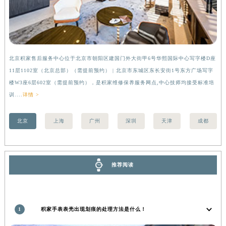
香港特别行政区金钟区中西区金钟道积家售后服务中心（需提前预约）
香港特别行政区九龙区油尖旺区弥敦道积家售后服务中心（需提前预约）
香港特别行政区铜锣湾区湾仔区轩尼诗道积家售后服务中心（需提前预约）
河南省安阳市文峰区解放大道积家售后服务中心（需提前预约）
北京积家售后服务中心位于北京市朝阳区建国门外大街甲6号华熙国际中心写字楼D座
上
河南省鹤壁市淇滨区九州路积家售后服务中心（需提前预约）
11层1102室（北京总部）（需提前预约） | 北京市东城区东长安街1号东方广场写字
（
河南省济源市沁园街道济水大道积家售后服务中心（需提前预约）
楼W3座6层602室（需提前预约），是积家维修保养服务网点,中心技师均接受标准培
前
河南省焦作市解放区解放路积家售后服务中心（需提前预约）
训....
详情 >
河南省开封市鼓楼区中山路积家售后服务中心（需提前预约）
北京
上海
广州
深圳
天津
成都
河南省洛阳市西工区中州中路与解放路交叉口积家售后服务中心（需提前预约）
河南省漯河市源汇区交通路积家售后服务中心（需提前预约）
河南省南阳市宛城区范蠡东路与南都路交叉口积家售后服务中心（需提前预约）
推荐阅读
河南省平顶山市卫东区建设路积家售后服务中心（需提前预约）
河南省濮阳市大华龙区开州路绿城路交叉口积家售后服务中心（需提前预约）
河南省三门峡市湖滨区和平路积家售后服务中心（需提前预约）
河南省商丘市梁园区神火大道积家售后服务中心（需提前预约）
1
积家手表表壳出现划痕的处理方法是什么！
河南省新乡市红旗区人民路积家售后服务中心（需提前预约）