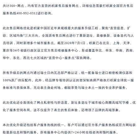
共计360+网点，均有官方直营的积家售后服务网点，详细信息需拨打积家全国官方售后
江西省景德镇市珠山区珠山中路积家售后服务中心（需提前预约）
服务热线400-992-0312进行咨询。
江西省九江市浔阳区浔阳路积家售后服务中心（需提前预约）
江西省南昌市红谷滩新区红谷中大道998号绿地双子塔（中央广场）A1座办公楼14层1407室积家售后服务中心（需提前预约）
此次售后网络优化是积家中国区近年来规模最大的服务升级工程，聚焦“直营提质、扩
江西省萍乡市安源区萍安北大道与康庄路交叉口积家售后服务中心（需提前预约）
容、区域均衡”三大方向。全国原有售后网点进行了重新选址、装修焕新、设备迭代与人
江西省上饶市信州区滨江西路积家售后服务中心（需提前预约）
员培训，同时新增多个城市服务点。截至2026年7月1日，积家已在北京、上海、天津、
江西省新余市渝水区北湖西路积家售后服务中心（需提前预约）
重庆等34个省级行政区设立官方售后维修服务中心，形成覆盖华北、华东、华南、西南、
华中、东北、西北七大区域的“直营中心+服务点”双轨网络。
江西省宜春市袁州区中山中路积家售后服务中心（需提前预约）
江西省鹰潭市月湖区胜利东路积家售后服务中心（需提前预约）
所有升级后的网点均通过瑞士日内瓦总部严格认证，统一配备瑞士进口精密检测仪器和
山东省德州市德城区东风中路积家售后服务中心（需提前预约）
100%原厂供应配件。此外，经品牌专项培训认证的资深制表师严格执行积家全球统一服
山东省东营市东营区济南路积家售后服务中心（需提前预约）
务标准与质保体系。无论表主身处何地，都能享受与瑞士本土一致的专业养护服务。
山东省济南市历下区经十路11111号华润中心写字楼（万象城）15层1508室积家售后服务中心（需提前预约）
山东省济宁市任城区太白楼路积家售后服务中心（需提前预约）
此次优化还全面强化了网点私密性与舒适度。新址多选址于城市核心商圈高端写字楼，优
化了服务空间布局。这不仅提升了表主的售后体验，还增强了品牌的高端形象。
山东省莱芜市文化南路8号银座商城名表维修一楼名表维修积家售后服务中心（需提前预约）
山东省临沂市兰山区解放路积家售后服务中心（需提前预约）
本次优化升级还包括客户服务热线的统一。客户可以通过官方客户服务热线或官方网站获
山东省日照市东港区烟台路积家售后服务中心（需提前预约）
取最新信息和预约服务。所有服务中心均提供7×24小时在线咨询和预约服务。
山东省泰安市泰山区财源街道泰山大街积家售后服务中心（需提前预约）