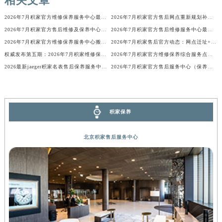
相关文章
广西壮族自治区河池市金城江区金城江街道朝阳路积家售后服务中心（需提前预约）
2026年7月积家官方维修保养服务中心最终搬迁与新设点确认通告
2026年7月积家官方售后网点重新规划补充公告（迁址及新开）
广西壮族自治区贺州市八步区城东街道灵峰南路积家售后服务中心（需提前预约）
2026年7月积家官方售后维修及保养中心网点更新补充最终汇总
2026年7月积家官方售后维修服务中心最新公告（含迁址与新增）
广西壮族自治区来宾市兴宾区桂中大道积家售后服务中心（需提前预约）
2026年7月积家官方维修保养服务中心搬迁与新设点最终确认通告
2026年7月积家售后官方动态：网点迁址+新店开业
广西壮族自治区柳州市城中区中山中路积家售后服务中心（需提前预约）
权威发布第五期：2026年7月积家维修保养中心迁址与新增
2026年7月积家官方维修保养综合服务点迁址及新增网点快报文本
广西壮族自治区钦州市钦南区金海湾东大街积家售后服务中心（需提前预约）
2026最新jaeger积家名表售后保养服务中心网点地址考察报告
2026年7月积家官方售后服务中心（保养维修）迁址与增设信息文本发布
广西壮族自治区梧州市万秀区龙湖镇高旺路积家售后服务中心（需提前预约）
广西壮族自治区玉林市玉州区金玉路积家售后服务中心（需提前预约）
海南省儋州市儋州市那大镇兰洋北路积家售后服务中心（需提前预约）
积家保养
海南省东方市八所镇解放西路积家售后服务中心（需提前预约）
海南省琼海市嘉积镇东风路积家售后服务中心（需提前预约）
北京积家售后服务中心
海南省三沙市西沙区西沙群岛永兴岛北京路积家售后服务中心（需提前预约）
海南省三亚市吉阳区迎宾路积家售后服务中心（需提前预约）
海南省万宁市万城镇解放路积家售后服务中心（需提前预约）
海南省文昌市文城镇教育东路积家售后服务中心（需提前预约）
海南省五指山市通什镇三月三大道积家售后服务中心（需提前预约）
香港特别行政区尖沙咀区油尖旺区广东道积家售后服务中心（需提前预约）