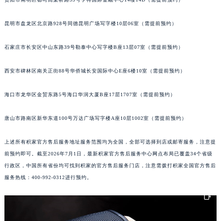
内蒙古自治区锡林郭勒盟市锡林浩特市光明街与额尔敦路交叉口积家售后服务中心（需提前预约）
内蒙古自治区兴安盟市乌兰浩特市兴安大街积家售后服务中心（需提前预约）
昆明市盘龙区北京路928号同德昆明广场写字楼10层06室（需提前预约）
山西省大同市平城区迎宾街积家售后服务中心（需提前预约）
石家庄市长安区中山东路39号勒泰中心写字楼B座13层07室（需提前预约）
山西省晋城市城区黄华街积家售后服务中心（需提前预约）
山西省晋中市榆次区顺城街积家售后服务中心（需提前预约）
西安市碑林区南关正街88号华侨城长安国际中心E座6楼10室（需提前预约）
山西省临汾市尧都区解放路积家售后服务中心（需提前预约）
山西省吕梁市离石区永宁中路与建设街交叉口积家售后服务中心（需提前预约）
海口市龙华区金贸东路5号海口华润大厦B座17层1707室（需提前预约）
山西省朔州市朔城区怡西路与鄯阳西街交汇处积家售后服务中心（需提前预约）
唐山市路南区新华东道100号万达广场写字楼A座10层1002室（需提前预约）
山西省忻州市忻府区和平东街与七一南路交叉口积家售后服务中心（需提前预约）
山西省阳泉市郊区平阳东街与新城大道交叉口积家售后服务中心（需提前预约）
上述所有积家官方售后服务地址服务范围均为全国，全部可选择到店或邮寄服务，注意提
山西省运城市盐湖区河东街积家售后服务中心（需提前预约）
前预约即可。截至2026年7月1日，最新积家官方售后服务中心网点布局已覆盖34个省级
山西省长治市潞州区英雄中路积家售后服务中心（需提前预约）
行政区，中国所有省份均可找到积家的官方售后服务门店，注意需拨打积家全国官方售后
山西省太原市迎泽区迎泽街道解放路15号亨得利名表维修授权店3楼积家售后服务中心（需提前预约）
服务热线：400-992-0312进行预约。
天津市和平区赤峰道136号天津国际金融中心26层2603室积家售后服务中心（需提前预约）
安徽省安庆市迎江区人民路积家售后服务中心（需提前预约）
安徽省蚌埠市蚌山区淮河路积家售后服务中心（需提前预约）