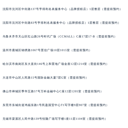
吉林省辽源市龙山区人民大街积家售后服务中心（需提前预约）
沈阳市沈河区中街路137号亨得利名表服务中心（品牌授权店）1层整层（需提前预约）
吉林省梅河口市新华街道梅河大街积家售后服务中心（需提前预约）
吉林省四平市铁东区紫气大路与南九经街交汇处积家售后服务中心（需提前预约）
沈阳市沈河区中街路83号亨得利名表服务中心（品牌授权店）1层整层（需提前预约）
吉林省松原市宁江区五环大街积家售后服务中心（需提前预约）
乌鲁木齐市天山区红山路26号时代广场（CCMALL）C座17层17-B（需提前预约）
吉林省通化市东昌区环通乡江南大街积家售后服务中心（需提前预约）
吉林省延边市延吉市解放路积家售后服务中心（需提前预约）
温州市鹿城区锦绣路1067号置信广场10层1015室（需提前预约）
辽宁省鞍山市铁东区站前街积家售后服务中心（需提前预约）
辽宁省本溪市平山区胜利路积家售后服务中心（需提前预约）
哈尔滨市南岗区东大直街146号上和置地广场金座12层1214室（需提前预约）
辽宁省朝阳市双塔区新华路积家售后服务中心（需提前预约）
辽宁省丹东市振兴区七经街积家售后服务中心（需提前预约）
大连市中山区人民路15号国际金融大厦7层G室（需提前预约）
辽宁省抚顺市新抚区东一路积家售后服务中心（需提前预约）
佛山市禅城区季华五路57号万科金融中心C座12层1205室（需提前预约）
辽宁省阜新市海州区解放大街积家售后服务中心（需提前预约）
辽宁省葫芦岛市连山区中央路积家售后服务中心（需提前预约）
东莞市东城街道鸿福东路1号民盈国贸中心T1写字楼9层907室（需提前预约）
辽宁省锦州市古塔区中央大街积家售后服务中心（需提前预约）
辽宁省辽阳市白塔区新运大街积家售后服务中心（需提前预约）
无锡市梁溪区人民中路139号恒隆广场写字楼1座11层1104室（需提前预约）
辽宁省盘锦市兴隆台区石油大街积家售后服务中心（需提前预约）