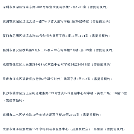
甘肃省兰州市七里河区西津西路16号兰州中心写字楼21层2102室（需提前预约）
深圳市罗湖区深南东路5001号华润大厦写字楼17层1701室（需提前预约）
重庆市解放碑渝中区民权路28号英利国际金融中心写字楼20层01室（需提前预约）
惠州市惠城区江北文昌一路7号华贸大厦写字楼1座30层05室（需提前预约）
黑龙江省大庆市萨尔图区会战大街积家售后服务中心（需提前预约）
黑龙江省鹤岗市向阳区红军路积家售后服务中心（需提前预约）
厦门市思明区湖滨东路95号华润大厦写字楼B座11层1104室（需提前预约）
黑龙江省黑河市爱辉区中央街积家售后服务中心（需提前预约）
黑龙江省鸡西市鸡冠区红军路积家售后服务中心（需提前预约）
福州市晋安区横屿路9号东二环泰禾中心写字楼2号楼5层509室（需提前预约）
黑龙江省佳木斯市向阳区长安路积家售后服务中心（需提前预约）
黑龙江省牡丹江市东安区太平路积家售后服务中心（需提前预约）
成都市锦江区人民东路6号SAC东原中心写字楼24层2406B室（需提前预约）
黑龙江省七台河市桃山区大同街积家售后服务中心（需提前预约）
重庆市江北区观音桥步行街2号融恒时代广场写字楼9层902室（需提前预约）
黑龙江省齐齐哈尔市龙沙区龙华路积家售后服务中心（需提前预约）
黑龙江省双鸭山市尖山区新兴大街积家售后服务中心（需提前预约）
长沙市芙蓉区定王台街道建湘路393号世茂环球金融中心写字楼（芙蓉广场）10层13室
黑龙江省绥化市北林区新华街与康庄路交叉口积家售后服务中心（需提前预约）
（需提前预约）
黑龙江省伊春市伊美区通河路积家售后服务中心（需提前预约）
吉林省白城市洮北区明仁南街积家售后服务中心（需提前预约）
郑州市二七区铭功路10号华润大厦写字楼29层2905室（需提前预约）
吉林省白山市浑江区浑江大街积家售后服务中心（需提前预约）
太原市迎泽区解放路15号亨得利名表服务中心（品牌授权店）3层整层（需提前预约）
吉林省吉林市船营区河南街积家售后服务中心（需提前预约）