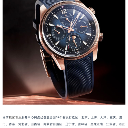
安徽省亳州市谯城区魏武大道积家售后服务中心（需提前预约）
安徽省池州市贵池区长江路积家售后服务中心（需提前预约）
安徽省滁州市琅琊区南谯北路积家售后服务中心（需提前预约）
安徽省阜阳市颍州区颍州北路积家售后服务中心（需提前预约）
安徽省淮北市相山区淮海路积家售后服务中心（需提前预约）
安徽省淮南市田家庵区国庆中路积家售后服务中心（需提前预约）
安徽省黄山市屯溪区黄山西路积家售后服务中心（需提前预约）
安徽省六安市金安区解放中路积家售后服务中心（需提前预约）
安徽省马鞍山市雨山区湖南西路积家售后服务中心（需提前预约）
安徽省宿州市埇桥区人民中路积家售后服务中心（需提前预约）
安徽省铜陵市铜官区石城大道积家售后服务中心（需提前预约）
安徽省芜湖市镜湖区中山路步行街积家售后服务中心（需提前预约）
安徽省宣城市宣州区叠嶂西路积家售后服务中心（需提前预约）
福建省龙岩市新罗区九一南路积家售后服务中心（需提前预约）
目前
积家售后
服务中心网点已覆盖全国34个省级行政区：北京、上海、天津、重庆、澳
福建省南平市建阳区人民西路积家售后服务中心（需提前预约）
门、香港、河北省、山西省、内蒙古自治区、辽宁省、吉林省、黑龙江省、江苏省、浙江
福建省宁德市蕉城区天湖东路积家售后服务中心（需提前预约）