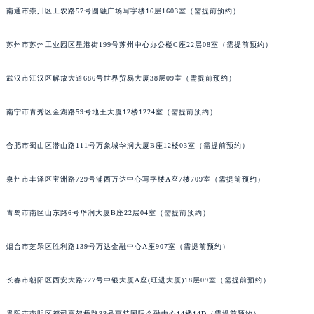
南通市崇川区工农路57号圆融广场写字楼16层1603室（需提前预约）
辽宁省铁岭市银州区南马路积家售后服务中心（需提前预约）
辽宁省营口市站前区市府路与渤海大街交叉口积家售后服务中心（需提前预约）
苏州市苏州工业园区星港街199号苏州中心办公楼C座22层08室（需提前预约）
辽宁省沈阳市沈河区中街路137号亨得利名表维修授权店1楼积家售后服务中心（需提前预约）
辽宁省沈阳市沈河区中街路83号亨得利名表维修授权店1楼积家售后服务中心（需提前预约）
武汉市江汉区解放大道686号世界贸易大厦38层09室（需提前预约）
北京市朝阳区建国门外大街甲6号华熙国际中心D座11层1102室积家售后服务中心（北京总部）（需提前预约）
北京市东城区东长安街1号王府井东方广场W3座6层602室积家售后服务中心（需提前预约）
南宁市青秀区金湖路59号地王大厦12楼1224室（需提前预约）
河北省保定市竞秀区朝阳北大街北国先天下积家售后服务中心（需提前预约）
合肥市蜀山区潜山路111号万象城华润大厦B座12楼03室（需提前预约）
内蒙古自治区阿拉善盟市左旗土尔扈特大街积家售后服务中心（需提前预约）
内蒙古自治区巴彦淖尔市临河区新华街积家售后服务中心（需提前预约）
泉州市丰泽区宝洲路729号浦西万达中心写字楼A座7楼709室（需提前预约）
内蒙古自治区包头市青山区幸福路甲3号王府井百货名表维修积家售后服务中心（需提前预约）
内蒙古自治区赤峰市红山区哈达街积家售后服务中心（需提前预约）
青岛市南区山东路6号华润大厦B座22层04室（需提前预约）
内蒙古自治区鄂尔多斯市东胜区伊金霍洛街积家售后服务中心（需提前预约）
烟台市芝罘区胜利路139号万达金融中心A座907室（需提前预约）
内蒙古自治区呼伦贝尔市海拉尔区中央街积家售后服务中心（需提前预约）
内蒙古自治区通辽市科尔沁区明仁大街积家售后服务中心（需提前预约）
长春市朝阳区西安大路727号中银大厦A座(旺进大厦)18层09室（需提前预约）
内蒙古自治区乌海市海勃湾区人民南路积家售后服务中心（需提前预约）
内蒙古自治区乌兰察布市集宁区恩和大街积家售后服务中心（需提前预约）
贵阳市南明区都司高架桥路33号亨特国际金融中心14楼14D（需提前预约）