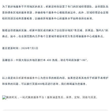
山东省威海市环翠区新威海路89号振华商厦一楼名表维修积家售后服务中心（需提前预约）
为了更好地服务于不同地区的表主，积家还特别设置了专门的区域经理团队。这些团队负
山东省潍坊市奎文区东风东街积家售后服务中心（需提前预约）
责协调各区域的服务资源，并确保每个服务中心都能高效运作。此外，区域经理还会定期
组织培训活动和质量检查，以确保所有服务中心的服务水平始终保持在标准。
山东省枣庄市滕州市北辛路与善国路交叉口积家售后服务中心（需提前预约）
山东省淄博市张店区金晶大道积家售后服务中心（需提前预约）
随着这些措施的实施，积家中国区成功解决了以往部分地区“售后难、距离远、预约久”的
上海市黄浦区南京东路299号宏伊国际广场写字楼8层806室积家售后服务中心（需提前预约）
痛点。如今，在全国范围内几乎每个主要城市都设有官方售后维修服务中心或服务点。
上海市徐汇区虹桥路3号港汇中心2座37层3705室积家售后服务中心（需提前预约）
浙江省杭州市上城区钱江路1366号华润大厦A座5层503-5室积家售后服务中心（需提前预约）
最后更新时间：2026年7月1日
浙江省湖州市吴兴区劳动路积家售后服务中心（需提前预约）
温馨提示：中国大陆以外地区拨打本 400 热线，请在号码前加拨“+86”。
浙江省嘉兴市南湖区广益路705号嘉兴世界贸易中心A座13层1304室积家售后服务中心（需提前预约）
浙江省金华市金东区东市南街777号金华万达广场4号楼22楼2209室积家售后服务中心（需提前预约）
浙江省丽水市莲都区解放街积家售后服务中心（需提前预约）
以上就是
南京积家维修服务中心
为您分享的精彩内容。如果您还有其他关于积家手表维护
浙江省宁波市江北区大闸南路500号来福士广场办公楼20层2009室积家售后服务中心（需提前预约）
和保养的问题，可以拨打页面400电话进行咨询，我们将竭诚为您服务。
浙江省衢州市柯城区上街积家售后服务中心（需提前预约）
浙江省绍兴市越城区胜利东路379号世茂天际中心写字楼8层805室积家售后服务中心（需提前预约）
浙江省舟山市定海区解放东路积家售后服务中心（需提前预约）
澳门特别行政区大堂区议事亭前地（新马路）积家售后服务中心（需提前预约）