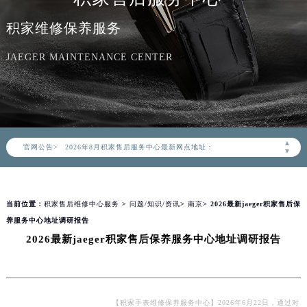
积家维修保养服务
JAEGER MAINTENANCE CENTER
2026年8月积家中国区售后服务网络优化升级公告
2026年8月积家全国官方售后客户服务热线：400-992-0312
积家官方全国统一服务热线400-992-0312，服务覆盖中国大陆、香港、澳门、台湾全部区域（非大陆需加拨“+86”）
▲
官网公告>
2026年8月积家售后服务中心最新网点地址：
▼
北京市朝阳区建国门外大街甲6号华熙国际中心写字楼D座11层1102室（北京总部）（需提前预约）
北京市东城区东长安街1号东方广场写字楼W3座6层602室（需提前预约）
当前位置：
积家售后维修中心服务
>
问题/知识/资讯
>
南京
> 2026最新jaeger积家售后保
天津市和平区赤峰道136号天津国际金融中心写字楼26层2603室（需提前预约）
养服务中心地址调研报告
上海市徐汇区虹桥路3号港汇中心写字楼2座37层3705室（需提前预约）
2026最新jaeger积家售后保养服务中心地址调研报告
上海市黄浦区南京东路299号宏伊国际广场写字楼8层806室（需提前预约）
南京市秦淮区中山南路1号（新街口）南京中心写字楼22层C1-1室（需提前预约）
常州市新北区龙锦路1590号现代传媒中心写字楼5号楼10层1008室（需提前预约）
徐州市鼓楼区淮海东路29号苏宁广场IFC国际金融中心写字楼35层3508室（需提前预约）
【积家手表维修保养服务中心】2026年6月22日，通过对