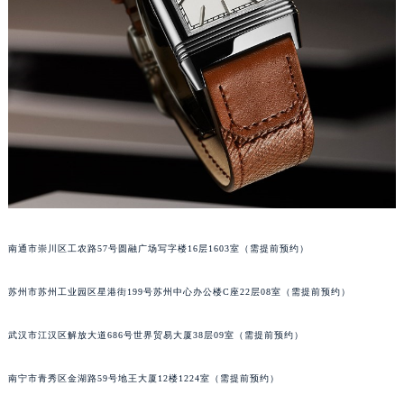
辽宁省营口市站前区市府路与渤海大街交叉口积家售后服务中心（需提前预约）
辽宁省沈阳市沈河区中街路137号亨得利名表维修授权店1楼积家售后服务中心（需提前预约）
辽宁省沈阳市沈河区中街路83号亨得利名表维修授权店1楼积家售后服务中心（需提前预约）
北京市朝阳区建国门外大街甲6号华熙国际中心D座11层1102室积家售后服务中心（北京总部）（需提前预约）
北京市东城区东长安街1号王府井东方广场W3座6层602室积家售后服务中心（需提前预约）
河北省保定市竞秀区朝阳北大街北国先天下积家售后服务中心（需提前预约）
内蒙古自治区阿拉善盟市左旗土尔扈特大街积家售后服务中心（需提前预约）
内蒙古自治区巴彦淖尔市临河区新华街积家售后服务中心（需提前预约）
内蒙古自治区包头市青山区幸福路甲3号王府井百货名表维修积家售后服务中心（需提前预约）
内蒙古自治区赤峰市红山区哈达街积家售后服务中心（需提前预约）
南通市崇川区工农路57号圆融广场写字楼16层1603室（需提前预约）
内蒙古自治区鄂尔多斯市东胜区伊金霍洛街积家售后服务中心（需提前预约）
苏州市苏州工业园区星港街199号苏州中心办公楼C座22层08室（需提前预约）
内蒙古自治区呼伦贝尔市海拉尔区中央街积家售后服务中心（需提前预约）
内蒙古自治区通辽市科尔沁区明仁大街积家售后服务中心（需提前预约）
武汉市江汉区解放大道686号世界贸易大厦38层09室（需提前预约）
内蒙古自治区乌海市海勃湾区人民南路积家售后服务中心（需提前预约）
内蒙古自治区乌兰察布市集宁区恩和大街积家售后服务中心（需提前预约）
南宁市青秀区金湖路59号地王大厦12楼1224室（需提前预约）
内蒙古自治区锡林郭勒盟市锡林浩特市光明街与额尔敦路交叉口积家售后服务中心（需提前预约）