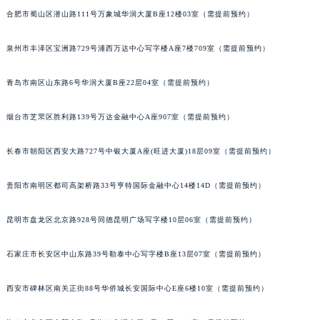
内蒙古自治区兴安盟市乌兰浩特市兴安大街积家售后服务中心（需提前预约）
合肥市蜀山区潜山路111号万象城华润大厦B座12楼03室（需提前预约）
山西省大同市平城区迎宾街积家售后服务中心（需提前预约）
泉州市丰泽区宝洲路729号浦西万达中心写字楼A座7楼709室（需提前预约）
山西省晋城市城区黄华街积家售后服务中心（需提前预约）
山西省晋中市榆次区顺城街积家售后服务中心（需提前预约）
青岛市南区山东路6号华润大厦B座22层04室（需提前预约）
山西省临汾市尧都区解放路积家售后服务中心（需提前预约）
山西省吕梁市离石区永宁中路与建设街交叉口积家售后服务中心（需提前预约）
烟台市芝罘区胜利路139号万达金融中心A座907室（需提前预约）
山西省朔州市朔城区怡西路与鄯阳西街交汇处积家售后服务中心（需提前预约）
长春市朝阳区西安大路727号中银大厦A座(旺进大厦)18层09室（需提前预约）
山西省忻州市忻府区和平东街与七一南路交叉口积家售后服务中心（需提前预约）
山西省阳泉市郊区平阳东街与新城大道交叉口积家售后服务中心（需提前预约）
贵阳市南明区都司高架桥路33号亨特国际金融中心14楼14D（需提前预约）
山西省运城市盐湖区河东街积家售后服务中心（需提前预约）
山西省长治市潞州区英雄中路积家售后服务中心（需提前预约）
昆明市盘龙区北京路928号同德昆明广场写字楼10层06室（需提前预约）
山西省太原市迎泽区迎泽街道解放路15号亨得利名表维修授权店3楼积家售后服务中心（需提前预约）
天津市和平区赤峰道136号天津国际金融中心26层2603室积家售后服务中心（需提前预约）
石家庄市长安区中山东路39号勒泰中心写字楼B座13层07室（需提前预约）
安徽省安庆市迎江区人民路积家售后服务中心（需提前预约）
西安市碑林区南关正街88号华侨城长安国际中心E座6楼10室（需提前预约）
安徽省蚌埠市蚌山区淮河路积家售后服务中心（需提前预约）
安徽省亳州市谯城区魏武大道积家售后服务中心（需提前预约）