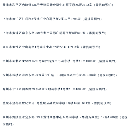
天津市和平区赤峰道136号天津国际金融中心写字楼26层2603室（需提前预约）
成都市锦江区人民东路6号SAC东原中心写字楼24层2406B室（需提前预约）
重庆市江北区观音桥步行街2号融恒时代广场写字楼9层902室（需提前预约）
上海市徐汇区虹桥路3号港汇中心写字楼2座37层3705室（需提前预约）
长沙市芙蓉区定王台街道建湘路393号世茂环球金融中心写字楼（芙蓉广场）10层13室（需提前预约）
郑州市二七区铭功路10号华润大厦写字楼29层2905室（需提前预约）
上海市黄浦区南京东路299号宏伊国际广场写字楼8层806室（需提前预约）
太原市迎泽区解放路15号亨得利名表服务中心（品牌授权店）3层整层（需提前预约）
沈阳市沈河区中街路137号亨得利名表服务中心（品牌授权店）1层整层（需提前预约）
南京市秦淮区中山南路1号南京中心22层22-C1C2C3室（需提前预约）
沈阳市沈河区中街路83号亨得利名表服务中心（品牌授权店）1层整层（需提前预约）
常州市新北区龙锦路1590号现代传媒中心写字楼5号楼10层1008室（需提前预约）
乌鲁木齐市天山区红山路26号时代广场（CCMALL）C座17层17-B（需提前预约）
温州市鹿城区锦绣路1067号置信广场10层1015室（需提前预约）
徐州市鼓楼区淮海东路29号苏宁广场IFC国际金融中心35层3508室（需提前预约）
哈尔滨市道里区友谊西路600号富力中心T2座写字楼29层03室（需提前预约）
大连市中山区人民路15号国际金融大厦7层G室（需提前预约）
扬州市邗江区国展路29号星耀天地写字楼1号楼18层1803室（需提前预约）
佛山市禅城区季华五路57号万科金融中心C座12层1205室（需提前预约）
盐城市盐都区世纪大道5号盐城金融城写字楼1号楼16层1604室（需提前预约）
东莞市东城街道鸿福东路1号民盈国贸中心T1写字楼9层907室（需提前预约）
无锡市梁溪区人民中路139号恒隆广场写字楼1座11层1104室（需提前预约）
泰州市海陵区永定东路399号置地商务中心东塔写字楼（华润万象城）17层1706室（需提
南通市崇川区工农路57号圆融广场写字楼16层1603室（需提前预约）
前预约）
苏州市苏州工业园区星港街199号苏州中心办公楼C座22层08室（需提前预约）