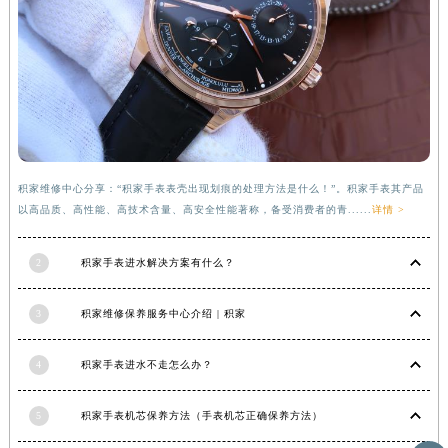
河南省许昌市魏都区建安大道与八龙路交叉口积家售后服务中心（需提前预约）
河南省郑州市二七区民主路10号华润大厦29层2905室积家售后服务中心（需提前预约）
河南省周口市川汇区七一路积家售后服务中心（需提前预约）
河南省驻马店市驿城区乐山大道与置地大道交叉口积家售后服务中心（需提前预约）
湖北省鄂州市鄂城区文星大道积家售后服务中心（需提前预约）
湖北省黄冈市黄州区赤壁大道积家售后服务中心（需提前预约）
湖北省黄石市黄石港区武汉路积家售后服务中心（需提前预约）
积家维修中心分享：“积家手表表壳出现划痕的处理方法是什么！”。积家手表其产品
以高品质、高性能、高技术含量、高安全性能著称，备受消费者的青......
详情 >
湖北省荆门市东宝中天街步行街积家售后服务中心（需提前预约）
湖北省荆州市荆州区荆中路积家售后服务中心（需提前预约）
2
积家手表进水解决方案有什么？
湖北省十堰市茅箭区人民北路积家售后服务中心（需提前预约）
湖北省随州市曾都区青年路积家售后服务中心（需提前预约）
3
积家维修保养服务中心介绍 | 积家
湖北省咸宁市咸安区长安大道积家售后服务中心（需提前预约）
湖北省襄阳市樊城区长虹路与人民路交叉口积家售后服务中心（需提前预约）
4
积家手表进水不走怎么办？
湖北省孝感市孝南区复兴大道积家售后服务中心（需提前预约）
湖北省宜昌市西陵区夷陵大道与港窑路积家售后服务中心（需提前预约）
5
积家手表机芯保养方法（手表机芯正确保养方法）
湖南省常德市武陵区人民路积家售后服务中心（需提前预约）