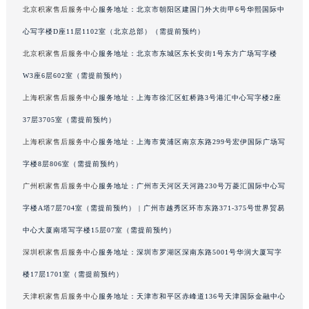
北京积家售后服务中心
服务地址：北京市朝阳区建国门外大街甲6号华熙国际中
澳门特别行政区花地玛堂区关闸广场积家售后服务中心（需提前预约）
心写字楼D座11层1102室（北京总部）（需提前预约）
澳门特别行政区花王堂区大三巴商圈积家售后服务中心（需提前预约）
澳门特别行政区嘉模堂区官也街积家售后服务中心（需提前预约）
北京积家售后服务中心
服务地址：北京市东城区东长安街1号东方广场写字楼
澳门省路氹城市金光大道积家售后服务中心（需提前预约）
W3座6层602室（需提前预约）
澳门特别行政区望德堂区塔石广场积家售后服务中心（需提前预约）
上海积家售后服务中心
服务地址：上海市徐汇区虹桥路3号港汇中心写字楼2座
福建省福州市鼓楼区五四路128-1号恒力城写字楼15层03室积家售后服务中心（需提前预约）
37层3705室（需提前预约）
福建省厦门市思明区湖滨东路95号万象城华润大厦B座11层1104室积家售后服务中心（需提前预约）
上海积家售后服务中心
服务地址：上海市黄浦区南京东路299号宏伊国际广场写
广东省潮州市潮安区新风路与潮汕路交汇处积家售后服务中心（需提前预约）
字楼8层806室（需提前预约）
广东省广州市天河区天河路230号万菱汇国际中心A塔7层704室积家售后服务中心（需提前预约）
广州积家售后服务中心
服务地址：广州市天河区天河路230号万菱汇国际中心写
广东省广州市越秀区环市东路371-375号世界贸易中心大厦南塔15层1507室积家售后服务中心（需提前预约）
广东省河源市源城区越王大道积家售后服务中心（需提前预约）
字楼A塔7层704室（需提前预约） | 广州市越秀区环市东路371-375号世界贸易
广东省惠州市惠城区江北文昌一路7号华贸大厦1座30层3005室积家售后服务中心（需提前预约）
中心大厦南塔写字楼15层07室（需提前预约）
广东省江门市蓬江区广场西路积家售后服务中心（需提前预约）
深圳积家售后服务中心
服务地址：深圳市罗湖区深南东路5001号华润大厦写字
广东省揭阳市榕城进贤门步行街积家售后服务中心（需提前预约）
楼17层1701室（需提前预约）
广东省茂名市电白区水东街道迎宾大道积家售后服务中心（需提前预约）
天津积家售后服务中心
服务地址：天津市和平区赤峰道136号天津国际金融中心
广东省梅州市梅江区金燕大道积家售后服务中心（需提前预约）