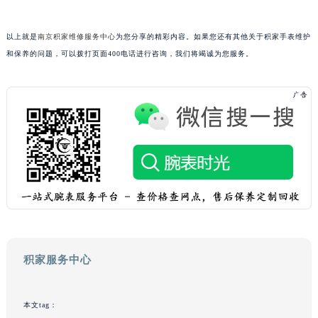
山东省潍坊市奎文区东风东街积家售后服务中心（需提前预约）
山东省枣庄市滕州市北辛路与善国路交叉口积家售后服务中心（需提前预约）
以上就是
南京积家维修服务中心
为您分享的精彩内容。如果您还有其他关于积家手表维护
山东省淄博市张店区金晶大道积家售后服务中心（需提前预约）
和保养的问题，可以拨打页面400电话进行咨询，我们将竭诚为您服务。
上海市黄浦区南京东路299号宏伊国际广场写字楼8层806室积家售后服务中心（需提前预约）
上海市徐汇区虹桥路3号港汇中心2座37层3705室积家售后服务中心（需提前预约）
浙江省杭州市上城区钱江路1366号华润大厦A座5层503-5室积家售后服务中心（需提前预约）
浙江省湖州市吴兴区劳动路积家售后服务中心（需提前预约）
浙江省嘉兴市南湖区广益路705号嘉兴世界贸易中心A座13层1304室积家售后服务中心（需提前预约）
浙江省金华市金东区东市南街777号金华万达广场4号楼22楼2209室积家售后服务中心（需提前预约）
浙江省丽水市莲都区解放街积家售后服务中心（需提前预约）
浙江省宁波市江北区大闸南路500号来福士广场办公楼20层2009室积家售后服务中心（需提前预约）
浙江省衢州市柯城区上街积家售后服务中心（需提前预约）
浙江省绍兴市越城区胜利东路379号世茂天际中心写字楼8层805室积家售后服务中心（需提前预约）
积家服务中心
浙江省舟山市定海区解放东路积家售后服务中心（需提前预约）
澳门特别行政区大堂区议事亭前地（新马路）积家售后服务中心（需提前预约）
本文tag：
澳门特别行政区风顺堂区南湾大马路积家售后服务中心（需提前预约）