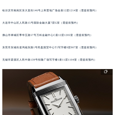
吉林省梅河口市新华街道梅河大街积家售后服务中心（需提前预约）
哈尔滨市南岗区东大直街146号上和置地广场金座12层1214室（需提前预约）
吉林省四平市铁东区紫气大路与南九经街交汇处积家售后服务中心（需提前预约）
吉林省松原市宁江区五环大街积家售后服务中心（需提前预约）
大连市中山区人民路15号国际金融大厦7层G室（需提前预约）
吉林省通化市东昌区环通乡江南大街积家售后服务中心（需提前预约）
吉林省延边市延吉市解放路积家售后服务中心（需提前预约）
佛山市禅城区季华五路57号万科金融中心C座12层1205室（需提前预约）
辽宁省鞍山市铁东区站前街积家售后服务中心（需提前预约）
东莞市东城街道鸿福东路1号民盈国贸中心T1写字楼9层907室（需提前预约）
辽宁省本溪市平山区胜利路积家售后服务中心（需提前预约）
辽宁省朝阳市双塔区新华路积家售后服务中心（需提前预约）
无锡市梁溪区人民中路139号恒隆广场写字楼1座11层1104室（需提前预约）
辽宁省丹东市振兴区七经街积家售后服务中心（需提前预约）
辽宁省抚顺市新抚区东一路积家售后服务中心（需提前预约）
辽宁省阜新市海州区解放大街积家售后服务中心（需提前预约）
辽宁省葫芦岛市连山区中央路积家售后服务中心（需提前预约）
辽宁省锦州市古塔区中央大街积家售后服务中心（需提前预约）
辽宁省辽阳市白塔区新运大街积家售后服务中心（需提前预约）
辽宁省盘锦市兴隆台区石油大街积家售后服务中心（需提前预约）
辽宁省铁岭市银州区南马路积家售后服务中心（需提前预约）