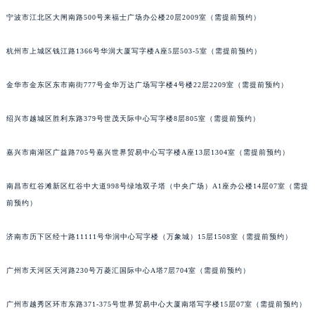
武汉市江汉区解放大道686号世界贸易大厦38层09室（需提前预约）
宁波市江北区大闸南路500号来福士广场办公楼20层2009室（需提前预约）
南宁市青秀区金湖路59号地王大厦12楼1224室（需提前预约）
杭州市上城区钱江路1366号华润大厦写字楼A座5层503-5室（需提前预约）
合肥市蜀山区潜山路111号万象城华润大厦B座12楼03室（需提前预约）
泉州市丰泽区宝洲路729号浦西万达中心写字楼A座7楼709室（需提前预约）
金华市金东区东市南街777号金华万达广场写字楼4号楼22层2209室（需提前预约）
青岛市南区山东路6号华润大厦B座22层04室（需提前预约）
烟台市芝罘区胜利路139号万达金融中心A座907室（需提前预约）
绍兴市越城区胜利东路379号世茂天际中心写字楼8层805室（需提前预约）
长春市朝阳区西安大路727号中银大厦A座(旺进大厦)18层09室（需提前预约）
贵阳市南明区都司高架桥路33号亨特国际金融中心14楼14D（需提前预约）
嘉兴市南湖区广益路705号嘉兴世界贸易中心写字楼A座13层1304室（需提前预约）
昆明市盘龙区北京路928号同德昆明广场写字楼10层06室（需提前预约）
南昌市红谷滩新区红谷中大道998号绿地双子塔（中央广场）A1座办公楼14层07室（需提
石家庄市长安区中山东路39号勒泰中心写字楼B座13层07室（需提前预约）
前预约）
西安市碑林区南关正街88号华侨城长安国际中心E座6楼10室（需提前预约）
海口市龙华区金贸东路5号海口华润大厦B座17层1707室（需提前预约）
济南市历下区经十路11111号华润中心写字楼（万象城）15层1508室（需提前预约）
唐山市路南区新华东道100号万达广场写字楼A座10层1002室（需提前预约）
台州市椒江区东海大道1800号腾达中心东1幢20楼2002室（需提前预约）
广州市天河区天河路230号万菱汇国际中心A塔7层704室（需提前预约）
内蒙古自治区呼和浩特市玉泉区大学西街70号华润万象城写字楼（鄂尔多斯大厦）23层2326室（需提前预约）
广州市越秀区环市东路371-375号世界贸易中心大厦南塔写字楼15层07室（需提前预约）
甘肃省兰州市七里河区西津西路16号兰州中心写字楼21层2102室（需提前预约）