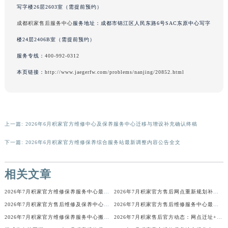
写字楼26层2603室（需提前预约）
广东省清远市清城区湖西路积家售后服务中心（需提前预约）
成都积家售后服务中心
服务地址：成都市锦江区人民东路6号SAC东原中心写字
广东省汕头市龙湖区长平路积家售后服务中心（需提前预约）
广东省汕尾市城区香洲街道园林社区翠园街积家售后服务中心（需提前预约）
楼24层2406B室（需提前预约）
广东省韶关市武江区芙蓉新区与老城中心交汇处积家售后服务中心（需提前预约）
服务专线：
400-992-0312
广东省深圳市罗湖区深南东路5001号华润大厦17层1701室积家售后服务中心（需提前预约）
本页链接：
http://www.jaegerfw.com/problems/nanjing/20852.html
广东省阳江市江城区东风一路积家售后服务中心（需提前预约）
广东省云浮市云城区金山路积家售后服务中心（需提前预约）
广东省湛江市赤坎区观海北路积家售后服务中心（需提前预约）
广东省肇庆市端州区信安大道与砚都大道交汇处积家售后服务中心（需提前预约）
上一篇:
2026年6月积家官方维修中心及保养服务中心迁移与增设补充确认终稿
广西壮族自治区百色市右江区中山二路积家售后服务中心（需提前预约）
下一篇:
2026年6月积家官方维修保养综合服务站最新调整内容公告全文
广西壮族自治区北海市海城区北京路积家售后服务中心（需提前预约）
广西壮族自治区崇左市江州区石景林街道友谊大道与丽川路交汇处积家售后服务中心（需提前预约）
相关文章
广西壮族自治区防城港市港口区金花茶大道积家售后服务中心（需提前预约）
2026年7月积家官方维修保养服务中心最终搬迁与新设点确认通告
2026年7月积家官方售后网点重新规划补充公告（迁址及新开）
广西壮族自治区贵港市港北区港城街道布山大道与仙衣路交叉口积家售后服务中心（需提前预约）
2026年7月积家官方售后维修及保养中心网点更新补充最终汇总
2026年7月积家官方售后维修服务中心最新公告（含迁址与新增）
广西壮族自治区桂林市秀峰区红岭路积家售后服务中心（需提前预约）
2026年7月积家官方维修保养服务中心搬迁与新设点最终确认通告
2026年7月积家售后官方动态：网点迁址+新店开业
广西壮族自治区河池市金城江区金城江街道朝阳路积家售后服务中心（需提前预约）