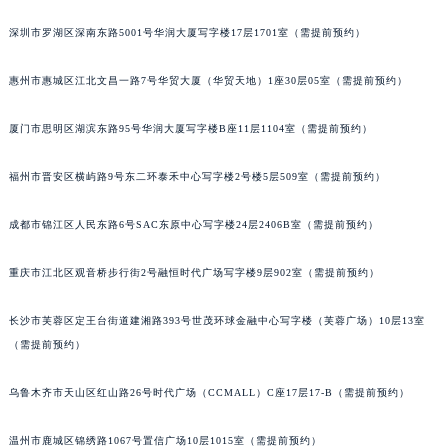
重庆市解放碑渝中区民权路28号英利国际金融中心写字楼20层01室（需提前预约）
深圳市罗湖区深南东路5001号华润大厦写字楼17层1701室（需提前预约）
黑龙江省大庆市萨尔图区会战大街积家售后服务中心（需提前预约）
黑龙江省鹤岗市向阳区红军路积家售后服务中心（需提前预约）
惠州市惠城区江北文昌一路7号华贸大厦（华贸天地）1座30层05室（需提前预约）
黑龙江省黑河市爱辉区中央街积家售后服务中心（需提前预约）
厦门市思明区湖滨东路95号华润大厦写字楼B座11层1104室（需提前预约）
黑龙江省鸡西市鸡冠区红军路积家售后服务中心（需提前预约）
黑龙江省佳木斯市向阳区长安路积家售后服务中心（需提前预约）
福州市晋安区横屿路9号东二环泰禾中心写字楼2号楼5层509室（需提前预约）
黑龙江省牡丹江市东安区太平路积家售后服务中心（需提前预约）
黑龙江省七台河市桃山区大同街积家售后服务中心（需提前预约）
成都市锦江区人民东路6号SAC东原中心写字楼24层2406B室（需提前预约）
黑龙江省齐齐哈尔市龙沙区龙华路积家售后服务中心（需提前预约）
黑龙江省双鸭山市尖山区新兴大街积家售后服务中心（需提前预约）
重庆市江北区观音桥步行街2号融恒时代广场写字楼9层902室（需提前预约）
黑龙江省绥化市北林区新华街与康庄路交叉口积家售后服务中心（需提前预约）
长沙市芙蓉区定王台街道建湘路393号世茂环球金融中心写字楼（芙蓉广场）10层13室
黑龙江省伊春市伊美区通河路积家售后服务中心（需提前预约）
（需提前预约）
吉林省白城市洮北区明仁南街积家售后服务中心（需提前预约）
吉林省白山市浑江区浑江大街积家售后服务中心（需提前预约）
乌鲁木齐市天山区红山路26号时代广场（CCMALL）C座17层17-B（需提前预约）
吉林省吉林市船营区河南街积家售后服务中心（需提前预约）
吉林省辽源市龙山区人民大街积家售后服务中心（需提前预约）
温州市鹿城区锦绣路1067号置信广场10层1015室（需提前预约）