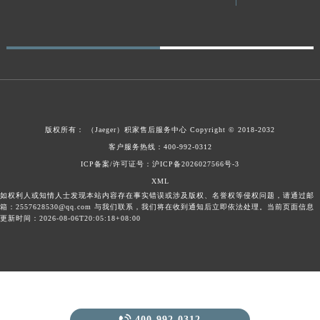
新疆维吾尔自治区阿克苏市东大街积家售后服务中心（需提前预约）
新疆维吾尔自治区阿拉尔市胜利大道积家售后服务中心（需提前预约）
新疆维吾尔自治区阿拉山口市友好路积家售后服务中心（需提前预约）
新疆维吾尔自治区阿勒泰市解放路积家售后服务中心（需提前预约）
新疆维吾尔自治区阿图什市光明路积家售后服务中心（需提前预约）
新疆维吾尔自治区白杨市军垦路积家售后服务中心（需提前预约）
版权所有：
（Jaeger）
积家售后服务中心
Copyright © 2018-2032
新疆维吾尔自治区北屯市团结路积家售后服务中心（需提前预约）
客户服务热线：400-992-0312
新疆维吾尔自治区博乐市博乐市北京路积家售后服务中心（需提前预约）
ICP备案/许可证号：沪ICP备2026027566号-3
新疆维吾尔自治区昌吉市延安北路积家售后服务中心（需提前预约）
XML
新疆维吾尔自治区阜康市博峰路积家售后服务中心（需提前预约）
如权利人或知情人士发现本站内容存在事实错误或涉及版权、名誉权等侵权问题，请通过邮
箱：2557628530@qq.com 与我们联系，我们将在收到通知后立即依法处理。当前页面信息
新疆维吾尔自治区哈密市伊州区建国北路积家售后服务中心（需提前预约）
更新时间：2026-08-06T20:05:18+08:00
新疆维吾尔自治区和田市和田市北京西路积家售后服务中心（需提前预约）
新疆维吾尔自治区胡杨河市胡杨河市胡杨路积家售后服务中心（需提前预约）
新疆维吾尔自治区霍尔果斯市亚欧北路积家售后服务中心（需提前预约）
新疆维吾尔自治区喀什市解放北路积家售后服务中心（需提前预约）
新疆维吾尔自治区可克达拉市幸福路积家售后服务中心（需提前预约）
400-992-0312