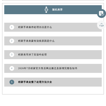
山东省泰安市泰山区财源街道泰山大街积家售后服务中心（需提前预约）
山东省威海市环翠区新威海路89号振华商厦一楼名表维修积家售后服务中心（需提前预约）

随机推荐
山东省潍坊市奎文区东风东街积家售后服务中心（需提前预约）

山东省枣庄市滕州市北辛路与善国路交叉口积家售后服务中心（需提前预约）
山东省淄博市张店区金晶大道积家售后服务中心（需提前预约）
1
积家手表偷停处理办法是什么
上海市黄浦区南京东路299号宏伊国际广场写字楼8层806室积家售后服务中心（需提前预约）
上海市徐汇区虹桥路3号港汇中心2座37层3705室积家售后服务中心（需提前预约）
2
积家手表表蒙有划痕原因是什么
浙江省杭州市上城区钱江路1366号华润大厦A座5层503-5室积家售后服务中心（需提前预约）
浙江省湖州市吴兴区劳动路积家售后服务中心（需提前预约）
3
积家表耳掉了应该咋处理
浙江省嘉兴市南湖区广益路705号嘉兴世界贸易中心A座13层1304室积家售后服务中心（需提前预约）
浙江省金华市金东区东市南街777号金华万达广场4号楼22楼2209室积家售后服务中心（需提前预约）
4
2026年7月积家官方售后网点搬迁及新增完整告知书
浙江省丽水市莲都区解放街积家售后服务中心（需提前预约）
浙江省宁波市江北区大闸南路500号来福士广场办公楼20层2009室积家售后服务中心（需提前预约）
5
积家手表走慢了处理方法大全
浙江省衢州市柯城区上街积家售后服务中心（需提前预约）
浙江省绍兴市越城区胜利东路379号世茂天际中心写字楼8层805室积家售后服务中心（需提前预约）
浙江省舟山市定海区解放东路积家售后服务中心（需提前预约）