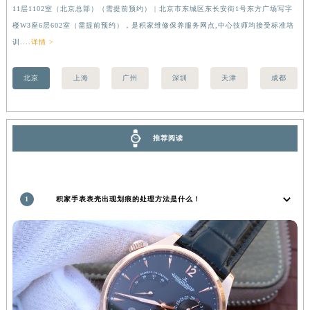
北京积家售后服务中心位于北京市朝阳区建国门外大街甲6号华熙国际中心写字楼D座
上
安徽省蚌埠市蚌山区淮河路积家售后服务中心（需提前预约）
11层1102室（北京总部）（需提前预约） | 北京市东城区东长安街1号东方广场写字
（
安徽省亳州市谯城区魏武大道积家售后服务中心（需提前预约）
楼W3座6层602室（需提前预约），是积家维修保养服务网点,中心技师均接受标准培
前
安徽省池州市贵池区长江路积家售后服务中心（需提前预约）
训....
详情 >
安徽省滁州市琅琊区南谯北路积家售后服务中心（需提前预约）
北京
上海
广州
深圳
天津
成都
安徽省阜阳市颍州区颍州北路积家售后服务中心（需提前预约）
安徽省淮北市相山区淮海路积家售后服务中心（需提前预约）
安徽省淮南市田家庵区国庆中路积家售后服务中心（需提前预约）
安徽省黄山市屯溪区黄山西路积家售后服务中心（需提前预约）
推荐阅读
安徽省六安市金安区解放中路积家售后服务中心（需提前预约）
安徽省马鞍山市雨山区湖南西路积家售后服务中心（需提前预约）
安徽省宿州市埇桥区人民中路积家售后服务中心（需提前预约）
1
积家手表表壳出现划痕的处理方法是什么！
安徽省铜陵市铜官区石城大道积家售后服务中心（需提前预约）
安徽省芜湖市镜湖区中山路步行街积家售后服务中心（需提前预约）
安徽省宣城市宣州区叠嶂西路积家售后服务中心（需提前预约）
福建省龙岩市新罗区九一南路积家售后服务中心（需提前预约）
福建省南平市建阳区人民西路积家售后服务中心（需提前预约）