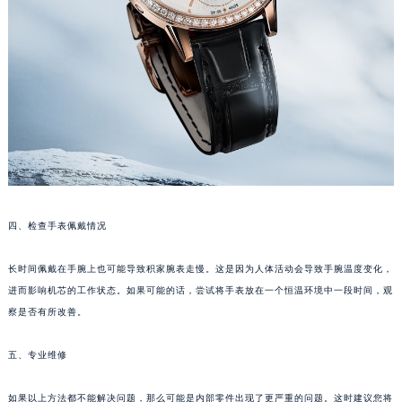
南通市崇川区工农路57号圆融广场写字楼16层1603室（需提前预约）
苏州市苏州工业园区星港街199号苏州中心办公楼C座22层08室（需提前预约）
武汉市江汉区解放大道686号世界贸易大厦38层09室（需提前预约）
南宁市青秀区金湖路59号地王大厦12楼1224室（需提前预约）
合肥市蜀山区潜山路111号万象城华润大厦B座12楼03室（需提前预约）
泉州市丰泽区宝洲路729号浦西万达中心写字楼A座7楼709室（需提前预约）
青岛市南区山东路6号华润大厦B座22层04室（需提前预约）
烟台市芝罘区胜利路139号万达金融中心A座907室（需提前预约）
长春市朝阳区西安大路727号中银大厦A座(旺进大厦)18层09室（需提前预约）
四、检查手表佩戴情况
贵阳市南明区都司高架桥路33号亨特国际金融中心14楼14D（需提前预约）
昆明市盘龙区北京路928号同德昆明广场写字楼10层06室（需提前预约）
长时间佩戴在手腕上也可能导致积家腕表走慢。这是因为人体活动会导致手腕温度变化，
石家庄市长安区中山东路39号勒泰中心写字楼B座13层07室（需提前预约）
进而影响机芯的工作状态。如果可能的话，尝试将手表放在一个恒温环境中一段时间，观
西安市碑林区南关正街88号华侨城长安国际中心E座6楼10室（需提前预约）
察是否有所改善。
海口市龙华区金贸东路5号海口华润大厦B座17层1707室（需提前预约）
唐山市路南区新华东道100号万达广场写字楼A座10层1002室（需提前预约）
五、专业维修
台州市椒江区东海大道1800号腾达中心东1幢20楼2002室（需提前预约）