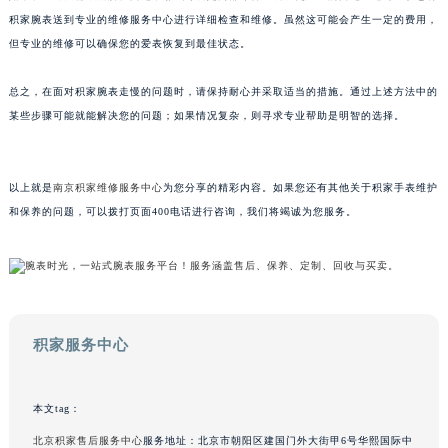
如果以上方法都不能解决问题，那么可能是内部零件出现了更严重的问题。这时建议您将
内蒙古自治区呼和浩特市玉泉区大学西街70号华润万象城写字楼（鄂尔多斯大厦）23层2326室（需提前预约）
积家腕表送到专业的维修服务中心进行详细检查和维修。虽然这可能会产生一定的费用，
甘肃省兰州市七里河区西津西路16号兰州中心写字楼21层2102室（需提前预约）
但专业的维修可以确保您的爱表恢复到最佳状态。
重庆市解放碑渝中区民权路28号英利国际金融中心写字楼20层01室（需提前预约）
黑龙江省大庆市萨尔图区会战大街积家售后服务中心（需提前预约）
总之，在面对积家腕表走慢的问题时，请保持耐心并采取适当的措施。通过上述方法中的
黑龙江省鹤岗市向阳区红军路积家售后服务中心（需提前预约）
某些步骤可能就能解决您的问题；如果情况复杂，则寻求专业帮助是明智的选择。
黑龙江省黑河市爱辉区中央街积家售后服务中心（需提前预约）
黑龙江省鸡西市鸡冠区红军路积家售后服务中心（需提前预约）
以上就是
南京积家维修服务中心
为您分享的精彩内容。如果您还有其他关于积家手表维护
黑龙江省佳木斯市向阳区长安路积家售后服务中心（需提前预约）
和保养的问题，可以拨打页面400电话进行咨询，我们将竭诚为您服务。
黑龙江省牡丹江市东安区太平路积家售后服务中心（需提前预约）
黑龙江省七台河市桃山区大同街积家售后服务中心（需提前预约）
黑龙江省齐齐哈尔市龙沙区龙华路积家售后服务中心（需提前预约）
黑龙江省双鸭山市尖山区新兴大街积家售后服务中心（需提前预约）
黑龙江省绥化市北林区新华街与康庄路交叉口积家售后服务中心（需提前预约）
积家服务中心
黑龙江省伊春市伊美区通河路积家售后服务中心（需提前预约）
吉林省白城市洮北区明仁南街积家售后服务中心（需提前预约）
本文tag：
吉林省白山市浑江区浑江大街积家售后服务中心（需提前预约）