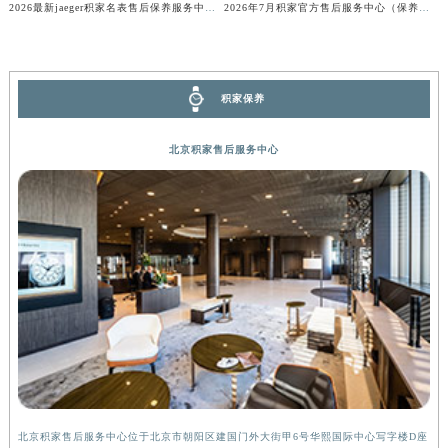
内蒙古自治区乌兰察布市集宁区恩和大街积家售后服务中心（需提前预约）
2026最新jaeger积家名表售后保养服务中心网点地址考察报告
2026年7月积家官方售后服务中心（保养维修）迁址与增设信息文本发布
内蒙古自治区锡林郭勒盟市锡林浩特市光明街与额尔敦路交叉口积家售后服务中心（需提前预约）
内蒙古自治区兴安盟市乌兰浩特市兴安大街积家售后服务中心（需提前预约）
山西省大同市平城区迎宾街积家售后服务中心（需提前预约）
积家保养
山西省晋城市城区黄华街积家售后服务中心（需提前预约）
山西省晋中市榆次区顺城街积家售后服务中心（需提前预约）
北京积家售后服务中心
山西省临汾市尧都区解放路积家售后服务中心（需提前预约）
山西省吕梁市离石区永宁中路与建设街交叉口积家售后服务中心（需提前预约）
山西省朔州市朔城区怡西路与鄯阳西街交汇处积家售后服务中心（需提前预约）
山西省忻州市忻府区和平东街与七一南路交叉口积家售后服务中心（需提前预约）
山西省阳泉市郊区平阳东街与新城大道交叉口积家售后服务中心（需提前预约）
山西省运城市盐湖区河东街积家售后服务中心（需提前预约）
山西省长治市潞州区英雄中路积家售后服务中心（需提前预约）
山西省太原市迎泽区迎泽街道解放路15号亨得利名表维修授权店3楼积家售后服务中心（需提前预约）
天津市和平区赤峰道136号天津国际金融中心26层2603室积家售后服务中心（需提前预约）
安徽省安庆市迎江区人民路积家售后服务中心（需提前预约）