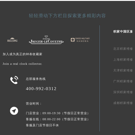
澳门特别行政区大堂区议事亭前地（新马路）积家售后服务中心（需提前预约）
澳门特别行政区风顺堂区南湾大马路积家售后服务中心（需提前预约）
轻轻滑动下方栏目探索更多精彩内容
澳门特别行政区花地玛堂区关闸广场积家售后服务中心（需提前预约）
澳门特别行政区花王堂区大三巴商圈积家售后服务中心（需提前预约）
积家中国区服
澳门特别行政区嘉模堂区官也街积家售后服务中心（需提前预约）
澳门省路氹城市金光大道积家售后服务中心（需提前预约）
北京积家维修
澳门特别行政区望德堂区塔石广场积家售后服务中心（需提前预约）
加入成为真正的钟表收藏家
上海积家维修
福建省福州市鼓楼区五四路128-1号恒力城写字楼15层03室积家售后服务中心（需提前预约）
Join a real clock collector.
福建省厦门市思明区湖滨东路95号万象城华润大厦B座11层1104室积家售后服务中心（需提前预约）
天津积家维修
广东省潮州市潮安区新风路与潮汕路交汇处积家售后服务中心（需提前预约）

总部服务热线
广州积家维修
广东省广州市天河区天河路230号万菱汇国际中心A塔7层704室积家售后服务中心（需提前预约）
400-992-0312
深圳积家维修
广东省广州市越秀区环市东路371-375号世界贸易中心大厦南塔15层1507室积家售后服务中心（需提前预约）
广东省河源市源城区越王大道积家售后服务中心（需提前预约）
成都积家维修
营业时间：

广东省惠州市惠城区江北文昌一路7号华贸大厦1座30层3005室积家售后服务中心（需提前预约）
门店营业：09:00-19:30（节假日正常营业）
广东省江门市蓬江区广场西路积家售后服务中心（需提前预约）
客服在线：08:00-22:00（节假日正常营业）
客服及门店节假日不休
广东省揭阳市榕城进贤门步行街积家售后服务中心（需提前预约）