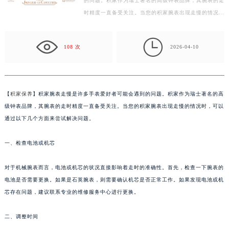
的问题。积家作为瑞士著名的高级钟表品牌，其腕表的走
常州市新北区龙锦路1590号现代传媒中心写字楼5号楼10层1008室（需提前预约）
时精度一直备受关注。当您的积家腕表出现走慢的情况
徐州市鼓楼区淮海东路29号苏宁广场IFC国际金融中心写字楼35层3508室（需提前预约）
时，可以通过以下几个方面来尝试解决问题。 一、检查
扬州市邗江区国展路29号星耀天地写字楼1号楼18层1803室（需提前预约）
电…

盐城市盐都区世纪大道5号盐城金融城写字楼1号楼16层1604室（需提前预约）
108 次
2026-04-10
泰州市海陵区永定东路399号置地商务中心东塔写字楼（华润万象城）17层1706室（需提前预约）
宁波市江北区大闸南路500号来福士广场办公楼20层2009室（需提前预约）
杭州市上城区钱江路1366号华润大厦写字楼A座5层503-5室（需提前预约）
【
积家保养
】积家腕表走慢是许多手表爱好者可能会遇到的问题。积家作为瑞士著名的高
金华市金东区东市南街777号金华万达广场写字楼4号楼22层2209室（需提前预约）
级钟表品牌，其腕表的走时精度一直备受关注。当您的积家腕表出现走慢的情况时，可以
绍兴市越城区胜利东路379号世茂天际中心写字楼8层805室（需提前预约）
通过以下几个方面来尝试解决问题。
嘉兴市南湖区广益路705号嘉兴世界贸易中心写字楼A座13层1304室（需提前预约）
一、检查电池或机芯
南昌市红谷滩新区红谷中大道998号绿地双子塔（中央广场）A1座办公楼14层07室（需提前预约）
济南市历下区经十路11111号华润中心写字楼（万象城）15层1508室（需提前预约）
对于机械腕表而言，电池或机芯的状况直接影响着走时的准确性。首先，检查一下腕表的
广州市天河区天河路230号万菱汇国际中心写字楼A塔7层704室（需提前预约）
电池是否需要更换。如果是石英腕表，则需要确认机芯是否正常工作。如果发现电池或机
广州市越秀区环市东路371-375号世界贸易中心大厦南塔写字楼15层07室（需提前预约）
芯存在问题，建议联系专业的维修服务中心进行更换。
深圳市罗湖区深南东路5001号华润大厦写字楼17层1701室（需提前预约）
惠州市惠城区江北文昌一路7号华贸大厦写字楼1座30层05室（需提前预约）
二、调整时间