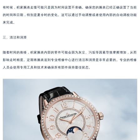
厦门市思明区湖滨东路95号华润大厦写字楼B座11层1104室（需提前预约）
有时候，积家腕表走慢可能只是因为时间设置不准确。确保您的腕表已经正确设置了当前
福州市鼓楼区五四路128-1号恒力城写字楼15层03室（需提前预约）
的时间和日期，特别是夏令时的变化。这可以通过手动调整或者使用内部的自动调校功能
成都市锦江区人民东路6号SAC东原中心写字楼24层2406B室（需提前预约）
来完成。
重庆市江北区观音桥步行街2号融恒时代广场写字楼9层902室（需提前预约）
长沙市芙蓉区定王台街道建湘路393号世茂环球金融中心写字楼（芙蓉广场）10层13室（需提前预约）
三、清洁和润滑
郑州市二七区铭功路10号华润大厦写字楼29层2905室（需提前预约）
随着时间的推移，积家腕表内部的零件可能会因为灰尘、污垢等因素导致摩擦增加，从而
太原市迎泽区解放路15号亨得利名表服务中心（品牌授权店）3层整层（需提前预约）
影响走时精度。定期将腕表送到专业维修中心进行清洁和润滑是非常必要的。专业的维修
沈阳市沈河区中街路137号亨得利名表服务中心（品牌授权店）1层整层（需提前预约）
人员会使用专用工具和技术来确保所有部件保持最佳状态。
沈阳市沈河区中街路83号亨得利名表服务中心（品牌授权店）1层整层（需提前预约）
乌鲁木齐市天山区红山路26号时代广场（CCMALL）C座17层17-B（需提前预约）
温州市鹿城区锦绣路1067号置信广场10层1015室（需提前预约）
哈尔滨市道里区友谊西路600号富力中心T2座写字楼29层03室（需提前预约）
大连市中山区人民路15号国际金融大厦7层G室（需提前预约）
佛山市禅城区季华五路57号万科金融中心C座12层1205室（需提前预约）
东莞市东城街道鸿福东路1号民盈国贸中心T1写字楼9层907室（需提前预约）
无锡市梁溪区人民中路139号恒隆广场写字楼1座11层1104室（需提前预约）