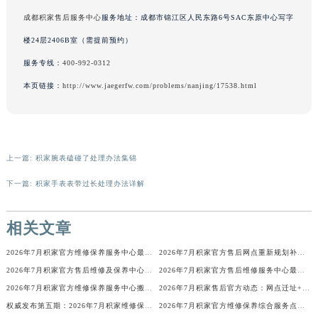
写字楼26层2603室（需提前预约）
辽宁省盘锦市兴隆台区石油大街积家售后服务中心（需提前预约）
成都积家售后服务中心
服务地址：成都市锦江区人民东路6号SAC东原中心写字
辽宁省铁岭市银州区南马路积家售后服务中心（需提前预约）
楼24层2406B室（需提前预约）
辽宁省营口市站前区市府路与渤海大街交叉口积家售后服务中心（需提前预约）
辽宁省沈阳市沈河区中街路137号亨得利名表维修授权店1楼积家售后服务中心（需提前预约）
服务专线：
400-992-0312
辽宁省沈阳市沈河区中街路83号亨得利名表维修授权店1楼积家售后服务中心（需提前预约）
本页链接：
http://www.jaegerfw.com/problems/nanjing/17538.html
北京市朝阳区建国门外大街甲6号华熙国际中心D座11层1102室积家售后服务中心（北京总部）（需提前预约）
北京市东城区东长安街1号王府井东方广场W3座6层602室积家售后服务中心（需提前预约）
河北省保定市竞秀区朝阳北大街北国先天下积家售后服务中心（需提前预约）
上一篇:
积家腕表磕碰了处理办法集锦
内蒙古自治区阿拉善盟市左旗土尔扈特大街积家售后服务中心（需提前预约）
内蒙古自治区巴彦淖尔市临河区新华街积家售后服务中心（需提前预约）
下一篇:
积家手表表带过长处理办法详解
内蒙古自治区包头市青山区幸福路甲3号王府井百货名表维修积家售后服务中心（需提前预约）
内蒙古自治区赤峰市红山区哈达街积家售后服务中心（需提前预约）
相关文章
内蒙古自治区鄂尔多斯市东胜区伊金霍洛街积家售后服务中心（需提前预约）
2026年7月积家官方维修保养服务中心最终搬迁与新设点确认通告
2026年7月积家官方售后网点重新规划补充公告（迁址及新开）
内蒙古自治区呼伦贝尔市海拉尔区中央街积家售后服务中心（需提前预约）
2026年7月积家官方售后维修及保养中心网点更新补充最终汇总
2026年7月积家官方售后维修服务中心最新公告（含迁址与新增）
内蒙古自治区通辽市科尔沁区明仁大街积家售后服务中心（需提前预约）
2026年7月积家官方维修保养服务中心搬迁与新设点最终确认通告
2026年7月积家售后官方动态：网点迁址+新店开业
内蒙古自治区乌海市海勃湾区人民南路积家售后服务中心（需提前预约）
权威发布第五期：2026年7月积家维修保养中心迁址与新增
2026年7月积家官方维修保养综合服务点迁址及新增网点快报文本