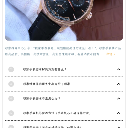
福建省宁德市蕉城区天湖东路积家售后服务中心（需提前预约）
福建省莆田市城厢区霞林街道荔华东大道积家售后服务中心（需提前预约）
福建省三明市三元区东乾二路积家售后服务中心（需提前预约）
福建省漳州市龙文区步港路积家售后服务中心（需提前预约）
江苏省常州市新北区龙锦路1590号现代传媒中心5号楼10层1008室积家售后服务中心（需提前预约）
江苏省淮安市清江浦区淮海北路积家售后服务中心（需提前预约）
积家维修中心分享：“积家手表表壳出现划痕的处理方法是什么！”。积家手表其产品
江苏省连云港市海州区通灌北路积家售后服务中心（需提前预约）
以高品质、高性能、高技术含量、高安全性能著称，备受消费者的青......
详情 >
江苏省南京市秦淮区中山南路1号南京中心22层22-C1-C3室积家售后服务中心（需提前预约）
江苏省宿迁市宿城区西湖路积家售后服务中心（需提前预约）
2
积家手表进水解决方案有什么？
江苏省泰州市海陵区永定东路399号置地商务中心东塔（华润万象城）17层1706室积家售后服务中心（需提前预约）
江苏省徐州市鼓楼区淮海东路29号苏宁广场IFC国际金融中心35层3508室积家售后服务中心（需提前预约）
3
积家维修保养服务中心介绍 | 积家
江苏省盐城市盐都区世纪大道5号盐城金融城写字楼1号楼16层1604室积家售后服务中心（需提前预约）
江苏省扬州市邗江区国展路29号星耀天地写字楼1号楼18层1803室积家售后服务中心（需提前预约）
4
积家手表进水不走怎么办？
江苏省镇江市京口区中山东路积家售后服务中心（需提前预约）
江西省抚州市临川区赣东大道积家售后服务中心（需提前预约）
5
积家手表机芯保养方法（手表机芯正确保养方法）
江西省赣州市章贡区文清路积家售后服务中心（需提前预约）