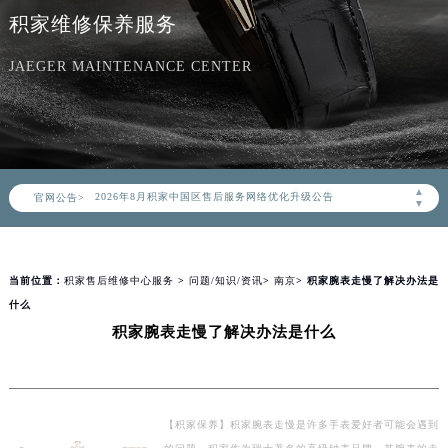
积家维修保养服务
JAEGER MAINTENANCE CENTER
2026年8月积家中国区售后服务网络优化升级公告
▲
官网公告>
2026年8月积家全国官方售后客户服务热线：400-992-0312
▼
积家官方全国统一服务热线400-992-0312，服务覆盖中国大陆、香港、澳门、台湾全部区域（非大陆需加拨“+86”）
2026年8月积家售后服务中心最新网点地址：
当前位置：
积家售后维修中心服务
>
问题/知识/资讯
>
南京
> 积家腕表走慢了解决办法是
北京市朝阳区建国门外大街甲6号华熙国际中心写字楼D座11层1102室（北京总部）（需提前预约）
什么
北京市东城区东长安街1号东方广场写字楼W3座6层602室（需提前预约）
积家腕表走慢了解决办法是什么
天津市和平区赤峰道136号天津国际金融中心写字楼26层2603室（需提前预约）
上海市徐汇区虹桥路3号港汇中心写字楼2座37层3705室（需提前预约）
上海市黄浦区南京东路299号宏伊国际广场写字楼8层806室（需提前预约）
南京市秦淮区中山南路1号（新街口）南京中心写字楼22层C1-1室（需提前预约）
【积家保养】积家腕表走慢是许多手表爱好者可能会遇到