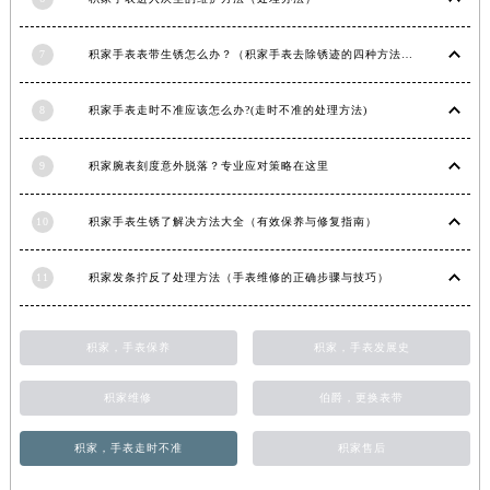
6
积家手表进入灰尘的维护方法（处理办法）
江西省吉安市吉州区井冈山大道积家售后服务中心（需提前预约）
江西省景德镇市珠山区珠山中路积家售后服务中心（需提前预约）
7
积家手表表带生锈怎么办？（积家手表去除锈迹的四种方法）
江西省九江市浔阳区浔阳路积家售后服务中心（需提前预约）
江西省南昌市红谷滩新区红谷中大道998号绿地双子塔（中央广场）A1座办公楼14层1407室积家售后服务中心（需提前预约）
8
积家手表走时不准应该怎么办?(走时不准的处理方法)
江西省萍乡市安源区萍安北大道与康庄路交叉口积家售后服务中心（需提前预约）
江西省上饶市信州区滨江西路积家售后服务中心（需提前预约）
9
积家腕表刻度意外脱落？专业应对策略在这里
江西省新余市渝水区北湖西路积家售后服务中心（需提前预约）
江西省宜春市袁州区中山中路积家售后服务中心（需提前预约）
10
积家手表生锈了解决方法大全（有效保养与修复指南）
江西省鹰潭市月湖区胜利东路积家售后服务中心（需提前预约）
11
积家发条拧反了处理方法（手表维修的正确步骤与技巧）
山东省德州市德城区东风中路积家售后服务中心（需提前预约）
山东省东营市东营区济南路积家售后服务中心（需提前预约）
山东省济南市历下区经十路11111号华润中心写字楼（万象城）15层1508室积家售后服务中心（需提前预约）
积家，手表保养
积家，手表发展史
山东省济宁市任城区太白楼路积家售后服务中心（需提前预约）
积家维修
伯爵，更换表带
山东省莱芜市文化南路8号银座商城名表维修一楼名表维修积家售后服务中心（需提前预约）
山东省临沂市兰山区解放路积家售后服务中心（需提前预约）
积家，手表走时不准
积家售后
山东省日照市东港区烟台路积家售后服务中心（需提前预约）