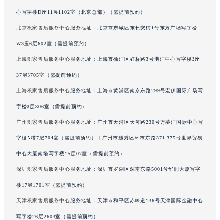
北京积家售后服务中心
服务地址：北京市朝阳区建国门外大街甲6号华熙国际中
吉林省吉林市船营区河南街积家售后服务中心（需提前预约）
心写字楼D座11层1102室（北京总部）（需提前预约）
吉林省辽源市龙山区人民大街积家售后服务中心（需提前预约）
北京积家售后服务中心
服务地址：北京市东城区东长安街1号东方广场写字楼
吉林省梅河口市新华街道梅河大街积家售后服务中心（需提前预约）
吉林省四平市铁东区紫气大路与南九经街交汇处积家售后服务中心（需提前预约）
W3座6层602室（需提前预约）
吉林省松原市宁江区五环大街积家售后服务中心（需提前预约）
上海积家售后服务中心
服务地址：上海市徐汇区虹桥路3号港汇中心写字楼2座
吉林省通化市东昌区环通乡江南大街积家售后服务中心（需提前预约）
37层3705室（需提前预约）
吉林省延边市延吉市解放路积家售后服务中心（需提前预约）
上海积家售后服务中心
服务地址：上海市黄浦区南京东路299号宏伊国际广场写
辽宁省鞍山市铁东区站前街积家售后服务中心（需提前预约）
字楼8层806室（需提前预约）
辽宁省本溪市平山区胜利路积家售后服务中心（需提前预约）
广州积家售后服务中心
服务地址：广州市天河区天河路230号万菱汇国际中心写
辽宁省朝阳市双塔区新华路积家售后服务中心（需提前预约）
字楼A塔7层704室（需提前预约） | 广州市越秀区环市东路371-375号世界贸易
辽宁省丹东市振兴区七经街积家售后服务中心（需提前预约）
辽宁省抚顺市新抚区东一路积家售后服务中心（需提前预约）
中心大厦南塔写字楼15层07室（需提前预约）
辽宁省阜新市海州区解放大街积家售后服务中心（需提前预约）
深圳积家售后服务中心
服务地址：深圳市罗湖区深南东路5001号华润大厦写字
辽宁省葫芦岛市连山区中央路积家售后服务中心（需提前预约）
楼17层1701室（需提前预约）
辽宁省锦州市古塔区中央大街积家售后服务中心（需提前预约）
天津积家售后服务中心
服务地址：天津市和平区赤峰道136号天津国际金融中心
辽宁省辽阳市白塔区新运大街积家售后服务中心（需提前预约）