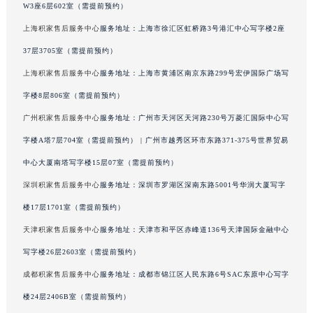
W3座6层602室（需提前预约）
吉林省辽源市龙山区人民大街积家售后服务中心（需提前预约）
上海积家售后服务中心
服务地址：上海市徐汇区虹桥路3号港汇中心写字楼2座
吉林省梅河口市新华街道梅河大街积家售后服务中心（需提前预约）
37层3705室（需提前预约）
吉林省四平市铁东区紫气大路与南九经街交汇处积家售后服务中心（需提前预约）
吉林省松原市宁江区五环大街积家售后服务中心（需提前预约）
上海积家售后服务中心
服务地址：上海市黄浦区南京东路299号宏伊国际广场写
吉林省通化市东昌区环通乡江南大街积家售后服务中心（需提前预约）
字楼8层806室（需提前预约）
吉林省延边市延吉市解放路积家售后服务中心（需提前预约）
广州积家售后服务中心
服务地址：广州市天河区天河路230号万菱汇国际中心写
辽宁省鞍山市铁东区站前街积家售后服务中心（需提前预约）
字楼A塔7层704室（需提前预约） | 广州市越秀区环市东路371-375号世界贸易
辽宁省本溪市平山区胜利路积家售后服务中心（需提前预约）
中心大厦南塔写字楼15层07室（需提前预约）
辽宁省朝阳市双塔区新华路积家售后服务中心（需提前预约）
深圳积家售后服务中心
服务地址：深圳市罗湖区深南东路5001号华润大厦写字
辽宁省丹东市振兴区七经街积家售后服务中心（需提前预约）
楼17层1701室（需提前预约）
辽宁省抚顺市新抚区东一路积家售后服务中心（需提前预约）
辽宁省阜新市海州区解放大街积家售后服务中心（需提前预约）
天津积家售后服务中心
服务地址：天津市和平区赤峰道136号天津国际金融中心
辽宁省葫芦岛市连山区中央路积家售后服务中心（需提前预约）
写字楼26层2603室（需提前预约）
辽宁省锦州市古塔区中央大街积家售后服务中心（需提前预约）
成都积家售后服务中心
服务地址：成都市锦江区人民东路6号SAC东原中心写字
辽宁省辽阳市白塔区新运大街积家售后服务中心（需提前预约）
楼24层2406B室（需提前预约）
辽宁省盘锦市兴隆台区石油大街积家售后服务中心（需提前预约）