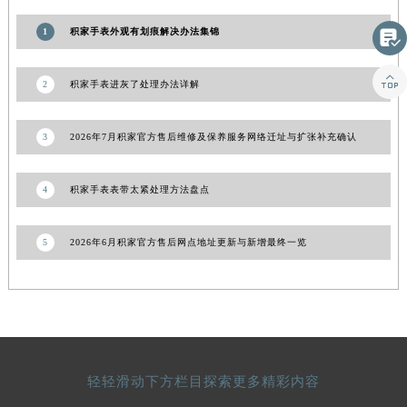
山东省威海市环翠区新威海路89号振华商厦一楼名表维修积家售后服务中心（需提前预约）
1
积家手表外观有划痕解决办法集锦

山东省潍坊市奎文区东风东街积家售后服务中心（需提前预约）
山东省枣庄市滕州市北辛路与善国路交叉口积家售后服务中心（需提前预约）

2
积家手表进灰了处理办法详解
山东省淄博市张店区金晶大道积家售后服务中心（需提前预约）
上海市黄浦区南京东路299号宏伊国际广场写字楼8层806室积家售后服务中心（需提前预约）
3
2026年7月积家官方售后维修及保养服务网络迁址与扩张补充确认
上海市徐汇区虹桥路3号港汇中心2座37层3705室积家售后服务中心（需提前预约）
浙江省杭州市上城区钱江路1366号华润大厦A座5层503-5室积家售后服务中心（需提前预约）
4
积家手表表带太紧处理方法盘点
浙江省湖州市吴兴区劳动路积家售后服务中心（需提前预约）
浙江省嘉兴市南湖区广益路705号嘉兴世界贸易中心A座13层1304室积家售后服务中心（需提前预约）
5
2026年6月积家官方售后网点地址更新与新增最终一览
浙江省金华市金东区东市南街777号金华万达广场4号楼22楼2209室积家售后服务中心（需提前预约）
浙江省丽水市莲都区解放街积家售后服务中心（需提前预约）
浙江省宁波市江北区大闸南路500号来福士广场办公楼20层2009室积家售后服务中心（需提前预约）
浙江省衢州市柯城区上街积家售后服务中心（需提前预约）
浙江省绍兴市越城区胜利东路379号世茂天际中心写字楼8层805室积家售后服务中心（需提前预约）
浙江省舟山市定海区解放东路积家售后服务中心（需提前预约）
轻轻滑动下方栏目探索更多精彩内容
澳门特别行政区大堂区议事亭前地（新马路）积家售后服务中心（需提前预约）