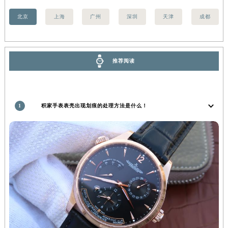
安徽省亳州市谯城区魏武大道积家售后服务中心（需提前预约）
北京
上海
广州
深圳
天津
成都
安徽省池州市贵池区长江路积家售后服务中心（需提前预约）
安徽省滁州市琅琊区南谯北路积家售后服务中心（需提前预约）
安徽省阜阳市颍州区颍州北路积家售后服务中心（需提前预约）
推荐阅读
安徽省淮北市相山区淮海路积家售后服务中心（需提前预约）
安徽省淮南市田家庵区国庆中路积家售后服务中心（需提前预约）
安徽省黄山市屯溪区黄山西路积家售后服务中心（需提前预约）
1
积家手表表壳出现划痕的处理方法是什么！
安徽省六安市金安区解放中路积家售后服务中心（需提前预约）
安徽省马鞍山市雨山区湖南西路积家售后服务中心（需提前预约）
安徽省宿州市埇桥区人民中路积家售后服务中心（需提前预约）
安徽省铜陵市铜官区石城大道积家售后服务中心（需提前预约）
安徽省芜湖市镜湖区中山路步行街积家售后服务中心（需提前预约）
安徽省宣城市宣州区叠嶂西路积家售后服务中心（需提前预约）
福建省龙岩市新罗区九一南路积家售后服务中心（需提前预约）
福建省南平市建阳区人民西路积家售后服务中心（需提前预约）
福建省宁德市蕉城区天湖东路积家售后服务中心（需提前预约）