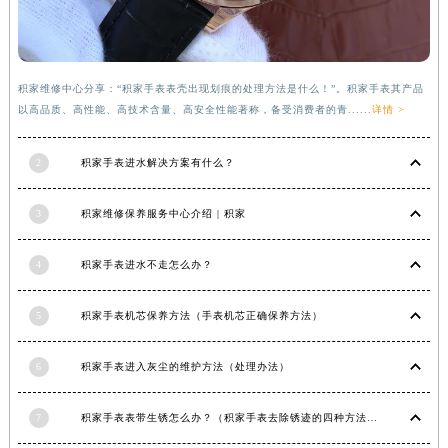
福建省莆田市城厢区霞林街道荔华东大道积家售后服务中心（需提前预约）
福建省三明市三元区东乾二路积家售后服务中心（需提前预约）
福建省漳州市龙文区步港路积家售后服务中心（需提前预约）
积家维修中心分享：“积家手表表壳出现划痕的处理方法是什么！”。积家手表其产品
江苏省常州市新北区龙锦路1590号现代传媒中心5号楼10层1008室积家售后服务中心（需提前预约）
以高品质、高性能、高技术含量、高安全性能著称，备受消费者的青......
详情 >
江苏省淮安市清江浦区淮海北路积家售后服务中心（需提前预约）
江苏省连云港市海州区通灌北路积家售后服务中心（需提前预约）
2
积家手表进水解决方案有什么？
江苏省南京市秦淮区中山南路1号南京中心22层22-C1-C3室积家售后服务中心（需提前预约）
3
积家维修保养服务中心介绍 | 积家
江苏省宿迁市宿城区西湖路积家售后服务中心（需提前预约）
江苏省泰州市海陵区永定东路399号置地商务中心东塔（华润万象城）17层1706室积家售后服务中心（需提前预约）
4
积家手表进水不走怎么办？
江苏省徐州市鼓楼区淮海东路29号苏宁广场IFC国际金融中心35层3508室积家售后服务中心（需提前预约）
江苏省盐城市盐都区世纪大道5号盐城金融城写字楼1号楼16层1604室积家售后服务中心（需提前预约）
5
积家手表机芯保养方法（手表机芯正确保养方法）
江苏省扬州市邗江区国展路29号星耀天地写字楼1号楼18层1803室积家售后服务中心（需提前预约）
江苏省镇江市京口区中山东路积家售后服务中心（需提前预约）
6
积家手表进入灰尘的维护方法（处理办法）
江西省抚州市临川区赣东大道积家售后服务中心（需提前预约）
江西省赣州市章贡区文清路积家售后服务中心（需提前预约）
7
积家手表表带生锈怎么办？（积家手表去除锈迹的四种方法）
江西省吉安市吉州区井冈山大道积家售后服务中心（需提前预约）