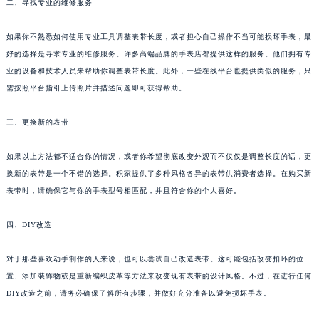
二、寻找专业的维修服务
苏州市苏州工业园区星港街199号苏州中心办公楼C座22层08室（需提前预约）
武汉市江汉区解放大道686号世界贸易大厦38层09室（需提前预约）
如果你不熟悉如何使用专业工具调整表带长度，或者担心自己操作不当可能损坏手表，最
南宁市青秀区金湖路59号地王大厦12楼1224室（需提前预约）
好的选择是寻求专业的维修服务。许多高端品牌的手表店都提供这样的服务。他们拥有专
业的设备和技术人员来帮助你调整表带长度。此外，一些在线平台也提供类似的服务，只
合肥市蜀山区潜山路111号万象城华润大厦B座12楼03室（需提前预约）
需按照平台指引上传照片并描述问题即可获得帮助。
泉州市丰泽区宝洲路729号浦西万达中心写字楼A座7楼709室（需提前预约）
青岛市南区山东路6号华润大厦B座22层04室（需提前预约）
三、更换新的表带
烟台市芝罘区胜利路139号万达金融中心A座907室（需提前预约）
长春市朝阳区西安大路727号中银大厦A座(旺进大厦)18层09室（需提前预约）
如果以上方法都不适合你的情况，或者你希望彻底改变外观而不仅仅是调整长度的话，更
贵阳市南明区都司高架桥路33号亨特国际金融中心14楼14D（需提前预约）
换新的表带是一个不错的选择。积家提供了多种风格各异的表带供消费者选择。在购买新
表带时，请确保它与你的手表型号相匹配，并且符合你的个人喜好。
昆明市盘龙区北京路928号同德昆明广场写字楼10层06室（需提前预约）
石家庄市长安区中山东路39号勒泰中心写字楼B座13层07室（需提前预约）
四、DIY改造
西安市碑林区南关正街88号华侨城长安国际中心E座6楼10室（需提前预约）
海口市龙华区金贸东路5号海口华润大厦B座17层1707室（需提前预约）
对于那些喜欢动手制作的人来说，也可以尝试自己改造表带。这可能包括改变扣环的位
唐山市路南区新华东道100号万达广场写字楼A座10层1002室（需提前预约）
置、添加装饰物或是重新编织皮革等方法来改变现有表带的设计风格。不过，在进行任何
台州市椒江区东海大道1800号腾达中心东1幢20楼2002室（需提前预约）
DIY改造之前，请务必确保了解所有步骤，并做好充分准备以避免损坏手表。
内蒙古自治区呼和浩特市玉泉区大学西街70号华润万象城写字楼（鄂尔多斯大厦）23层2326室（需提前预约）