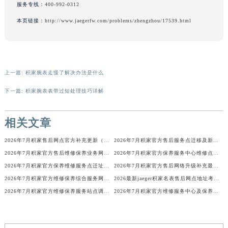
服务专线：
400-992-0312
辽宁省铁岭市银州区南马路积家售后服务中心（需提前预约）
本页链接：
http://www.jaegerfw.com/problems/zhengzhou/17539.html
辽宁省营口市站前区市府路与渤海大街交叉口积家售后服务中心（需提前预约）
辽宁省沈阳市沈河区中街路137号亨得利名表维修授权店1楼积家售后服务中心（需提前预约）
辽宁省沈阳市沈河区中街路83号亨得利名表维修授权店1楼积家售后服务中心（需提前预约）
北京市朝阳区建国门外大街甲6号华熙国际中心D座11层1102室积家售后服务中心（北京总部）（需提前预约）
上一篇:
积家腕表走慢了解决办法是什么
北京市东城区东长安街1号王府井东方广场W3座6层602室积家售后服务中心（需提前预约）
下一篇:
积家腕表表带过短处理技巧详解
河北省保定市竞秀区朝阳北大街北国先天下积家售后服务中心（需提前预约）
内蒙古自治区阿拉善盟市左旗土尔扈特大街积家售后服务中心（需提前预约）
相关文章
内蒙古自治区巴彦淖尔市临河区新华街积家售后服务中心（需提前预约）
内蒙古自治区包头市青山区幸福路甲3号王府井百货名表维修积家售后服务中心（需提前预约）
2026年7月积家售后网点官方补充更新（迁移+新开业）
2026年7月积家官方售后服务点迁移及新开业完整补充总览
内蒙古自治区赤峰市红山区哈达街积家售后服务中心（需提前预约）
2026年7月积家官方售后维修保养业务网点重新配置补充最终通知
2026年7月积家官方保养服务中心维修点搬迁新开补充详情文件
2026年7月积家官方保养维修服务点迁址与新开业信息补充速报
2026年7月积家官方售后网络升级补充最终公告（迁址+新增）
内蒙古自治区鄂尔多斯市东胜区伊金霍洛街积家售后服务中心（需提前预约）
2026年7月积家官方维修保养综合服务网迁址及新增网点速报
2026最新jaeger积家名表售后网点地址考察报告
内蒙古自治区呼伦贝尔市海拉尔区中央街积家售后服务中心（需提前预约）
2026年7月积家官方维修保养服务站点调整补充最终定稿确认内容公开
2026年7月积家官方维修服务中心及保养站最新调整补充确认终稿
内蒙古自治区通辽市科尔沁区明仁大街积家售后服务中心（需提前预约）
内蒙古自治区乌海市海勃湾区人民南路积家售后服务中心（需提前预约）
内蒙古自治区乌兰察布市集宁区恩和大街积家售后服务中心（需提前预约）