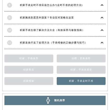
江西省景德镇市珠山区珠山中路积家售后服务中心（需提前预约）
8
积家手表走时不准应该怎么办?(走时不准的处理方法)
江西省九江市浔阳区浔阳路积家售后服务中心（需提前预约）
9
积家腕表刻度意外脱落？专业应对策略在这里
江西省南昌市红谷滩新区红谷中大道998号绿地双子塔（中央广场）A1座办公楼14层1407室积家售后服务中心（需提前预约）
江西省萍乡市安源区萍安北大道与康庄路交叉口积家售后服务中心（需提前预约）
10
积家手表生锈了解决方法大全（有效保养与修复指南）
江西省上饶市信州区滨江西路积家售后服务中心（需提前预约）
江西省新余市渝水区北湖西路积家售后服务中心（需提前预约）
11
积家发条拧反了处理方法（手表维修的正确步骤与技巧）
江西省宜春市袁州区中山中路积家售后服务中心（需提前预约）
江西省鹰潭市月湖区胜利东路积家售后服务中心（需提前预约）
积家，手表保养
伯爵，更换表带
山东省德州市德城区东风中路积家售后服务中心（需提前预约）
山东省东营市东营区济南路积家售后服务中心（需提前预约）
积家售后
积家，手表发展史
山东省济南市历下区经十路11111号华润中心写字楼（万象城）15层1508室积家售后服务中心（需提前预约）
山东省济宁市任城区太白楼路积家售后服务中心（需提前预约）
积家维修
积家，手表走时不准
山东省莱芜市文化南路8号银座商城名表维修一楼名表维修积家售后服务中心（需提前预约）
山东省临沂市兰山区解放路积家售后服务中心（需提前预约）
随机推荐
山东省日照市东港区烟台路积家售后服务中心（需提前预约）
山东省泰安市泰山区财源街道泰山大街积家售后服务中心（需提前预约）