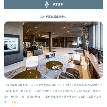
积家保养
内蒙古自治区锡林郭勒盟市锡林浩特市光明街与额尔敦路交叉口积家售后服务中心（需提前预约）
内蒙古自治区兴安盟市乌兰浩特市兴安大街积家售后服务中心（需提前预约）
北京积家售后服务中心
山西省大同市平城区迎宾街积家售后服务中心（需提前预约）
山西省晋城市城区黄华街积家售后服务中心（需提前预约）
山西省晋中市榆次区顺城街积家售后服务中心（需提前预约）
山西省临汾市尧都区解放路积家售后服务中心（需提前预约）
山西省吕梁市离石区永宁中路与建设街交叉口积家售后服务中心（需提前预约）
山西省朔州市朔城区怡西路与鄯阳西街交汇处积家售后服务中心（需提前预约）
山西省忻州市忻府区和平东街与七一南路交叉口积家售后服务中心（需提前预约）
山西省阳泉市郊区平阳东街与新城大道交叉口积家售后服务中心（需提前预约）
山西省运城市盐湖区河东街积家售后服务中心（需提前预约）
山西省长治市潞州区英雄中路积家售后服务中心（需提前预约）
山西省太原市迎泽区迎泽街道解放路15号亨得利名表维修授权店3楼积家售后服务中心（需提前预约）
北京积家售后服务中心位于北京市朝阳区建国门外大街甲6号华熙国际中心写字楼D座
上
11层1102室（北京总部）（需提前预约） | 北京市东城区东长安街1号东方广场写字
（
天津市和平区赤峰道136号天津国际金融中心26层2603室积家售后服务中心（需提前预约）
楼W3座6层602室（需提前预约），是积家维修保养服务网点,中心技师均接受标准培
前
安徽省安庆市迎江区人民路积家售后服务中心（需提前预约）
训....
详情 >
安徽省蚌埠市蚌山区淮河路积家售后服务中心（需提前预约）