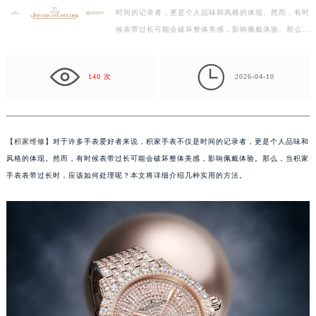
时间的记录者，更是个人品味和风格的体现。然而，有时
徐州市鼓楼区淮海东路29号苏宁广场IFC国际金融中心写字楼35层3508室（需提前预约）
候表带过长可能会破坏整体美感，影响佩戴体验。那么，
扬州市邗江区国展路29号星耀天地写字楼1号楼18层1803室（需提前预约）
当积家手表表带过长时，应该如何处理呢？本文将详细…
盐城市盐都区世纪大道5号盐城金融城写字楼1号楼16层1604室（需提前预约）

泰州市海陵区永定东路399号置地商务中心东塔写字楼（华润万象城）17层1706室（需提前预约）
140 次
2026-04-10
宁波市江北区大闸南路500号来福士广场办公楼20层2009室（需提前预约）
杭州市上城区钱江路1366号华润大厦写字楼A座5层503-5室（需提前预约）
金华市金东区东市南街777号金华万达广场写字楼4号楼22层2209室（需提前预约）
【
积家维修
】对于许多手表爱好者来说，积家手表不仅是时间的记录者，更是个人品味和
绍兴市越城区胜利东路379号世茂天际中心写字楼8层805室（需提前预约）
风格的体现。然而，有时候表带过长可能会破坏整体美感，影响佩戴体验。那么，当积家
嘉兴市南湖区广益路705号嘉兴世界贸易中心写字楼A座13层1304室（需提前预约）
手表表带过长时，应该如何处理呢？本文将详细介绍几种实用的方法。
南昌市红谷滩新区红谷中大道998号绿地双子塔（中央广场）A1座办公楼14层07室（需提前预约）
济南市历下区经十路11111号华润中心写字楼（万象城）15层1508室（需提前预约）
广州市天河区天河路230号万菱汇国际中心写字楼A塔7层704室（需提前预约）
广州市越秀区环市东路371-375号世界贸易中心大厦南塔写字楼15层07室（需提前预约）
深圳市罗湖区深南东路5001号华润大厦写字楼17层1701室（需提前预约）
惠州市惠城区江北文昌一路7号华贸大厦写字楼1座30层05室（需提前预约）
厦门市思明区湖滨东路95号华润大厦写字楼B座11层1104室（需提前预约）