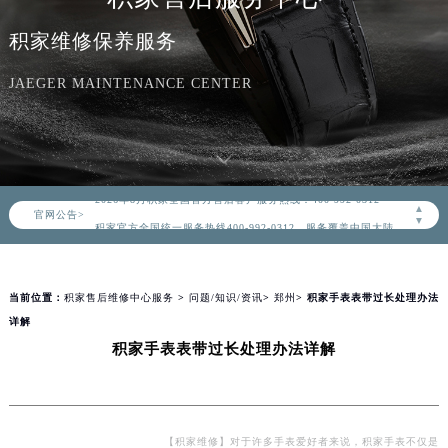
积家维修保养服务
JAEGER MAINTENANCE CENTER
2026年8月积家中国区售后服务网络优化升级公告
2026年8月积家全国官方售后客户服务热线：400-992-0312
▲
官网公告>
积家官方全国统一服务热线400-992-0312，服务覆盖中国大陆、香港、澳门、台湾全部区域（非大陆需加拨“+86”）
▼
2026年8月积家售后服务中心最新网点地址：
北京市朝阳区建国门外大街甲6号华熙国际中心写字楼D座11层1102室（北京总部）（需提前预约）
当前位置：
积家售后维修中心服务
>
问题/知识/资讯
>
郑州
> 积家手表表带过长处理办法
北京市东城区东长安街1号东方广场写字楼W3座6层602室（需提前预约）
详解
天津市和平区赤峰道136号天津国际金融中心写字楼26层2603室（需提前预约）
积家手表表带过长处理办法详解
上海市徐汇区虹桥路3号港汇中心写字楼2座37层3705室（需提前预约）
上海市黄浦区南京东路299号宏伊国际广场写字楼8层806室（需提前预约）
南京市秦淮区中山南路1号（新街口）南京中心写字楼22层C1-1室（需提前预约）
常州市新北区龙锦路1590号现代传媒中心写字楼5号楼10层1008室（需提前预约）
【积家维修】对于许多手表爱好者来说，积家手表不仅是