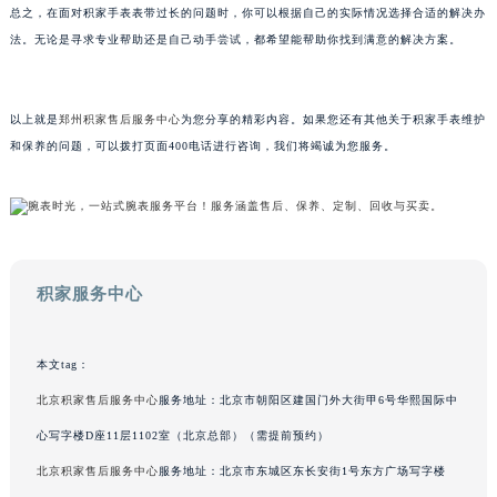
总之，在面对积家手表表带过长的问题时，你可以根据自己的实际情况选择合适的解决办
甘肃省兰州市七里河区西津西路16号兰州中心写字楼21层2102室（需提前预约）
法。无论是寻求专业帮助还是自己动手尝试，都希望能帮助你找到满意的解决方案。
重庆市解放碑渝中区民权路28号英利国际金融中心写字楼20层01室（需提前预约）
黑龙江省大庆市萨尔图区会战大街积家售后服务中心（需提前预约）
黑龙江省鹤岗市向阳区红军路积家售后服务中心（需提前预约）
以上就是
郑州积家售后服务中心
为您分享的精彩内容。如果您还有其他关于积家手表维护
黑龙江省黑河市爱辉区中央街积家售后服务中心（需提前预约）
和保养的问题，可以拨打页面400电话进行咨询，我们将竭诚为您服务。
黑龙江省鸡西市鸡冠区红军路积家售后服务中心（需提前预约）
黑龙江省佳木斯市向阳区长安路积家售后服务中心（需提前预约）
黑龙江省牡丹江市东安区太平路积家售后服务中心（需提前预约）
黑龙江省七台河市桃山区大同街积家售后服务中心（需提前预约）
积家服务中心
黑龙江省齐齐哈尔市龙沙区龙华路积家售后服务中心（需提前预约）
黑龙江省双鸭山市尖山区新兴大街积家售后服务中心（需提前预约）
黑龙江省绥化市北林区新华街与康庄路交叉口积家售后服务中心（需提前预约）
本文tag：
黑龙江省伊春市伊美区通河路积家售后服务中心（需提前预约）
北京积家售后服务中心
服务地址：北京市朝阳区建国门外大街甲6号华熙国际中
吉林省白城市洮北区明仁南街积家售后服务中心（需提前预约）
心写字楼D座11层1102室（北京总部）（需提前预约）
吉林省白山市浑江区浑江大街积家售后服务中心（需提前预约）
北京积家售后服务中心
服务地址：北京市东城区东长安街1号东方广场写字楼
吉林省吉林市船营区河南街积家售后服务中心（需提前预约）