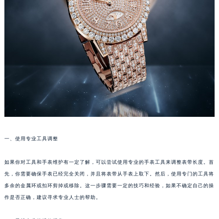
福州市鼓楼区五四路128-1号恒力城写字楼15层03室（需提前预约）
成都市锦江区人民东路6号SAC东原中心写字楼24层2406B室（需提前预约）
重庆市江北区观音桥步行街2号融恒时代广场写字楼9层902室（需提前预约）
长沙市芙蓉区定王台街道建湘路393号世茂环球金融中心写字楼（芙蓉广场）10层13室（需提前预约）
郑州市二七区铭功路10号华润大厦写字楼29层2905室（需提前预约）
太原市迎泽区解放路15号亨得利名表服务中心（品牌授权店）3层整层（需提前预约）
沈阳市沈河区中街路137号亨得利名表服务中心（品牌授权店）1层整层（需提前预约）
沈阳市沈河区中街路83号亨得利名表服务中心（品牌授权店）1层整层（需提前预约）
乌鲁木齐市天山区红山路26号时代广场（CCMALL）C座17层17-B（需提前预约）
温州市鹿城区锦绣路1067号置信广场10层1015室（需提前预约）
一、使用专业工具调整
哈尔滨市道里区友谊西路600号富力中心T2座写字楼29层03室（需提前预约）
大连市中山区人民路15号国际金融大厦7层G室（需提前预约）
如果你对工具和手表维护有一定了解，可以尝试使用专业的手表工具来调整表带长度。首
佛山市禅城区季华五路57号万科金融中心C座12层1205室（需提前预约）
先，你需要确保手表已经完全关闭，并且将表带从手表上取下。然后，使用专门的工具将
多余的金属环或扣环剪掉或移除。这一步骤需要一定的技巧和经验，如果不确定自己的操
东莞市东城街道鸿福东路1号民盈国贸中心T1写字楼9层907室（需提前预约）
作是否正确，建议寻求专业人士的帮助。
无锡市梁溪区人民中路139号恒隆广场写字楼1座11层1104室（需提前预约）
南通市崇川区工农路57号圆融广场写字楼16层1603室（需提前预约）