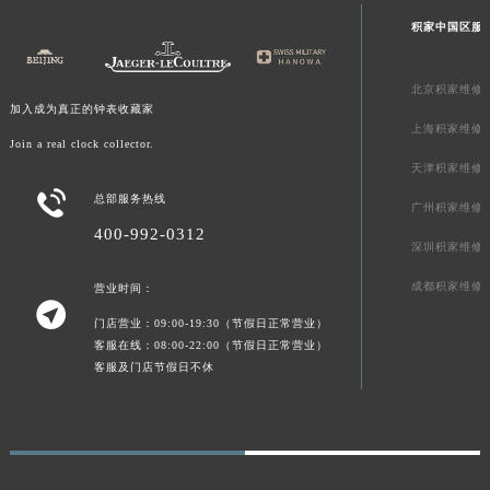
澳门特别行政区风顺堂区南湾大马路积家售后服务中心（需提前预约）
积家中国区服
澳门特别行政区花地玛堂区关闸广场积家售后服务中心（需提前预约）
澳门特别行政区花王堂区大三巴商圈积家售后服务中心（需提前预约）
北京积家维修
加入成为真正的钟表收藏家
澳门特别行政区嘉模堂区官也街积家售后服务中心（需提前预约）
上海积家维修
澳门省路氹城市金光大道积家售后服务中心（需提前预约）
Join a real clock collector.
天津积家维修
澳门特别行政区望德堂区塔石广场积家售后服务中心（需提前预约）

总部服务热线
福建省福州市鼓楼区五四路128-1号恒力城写字楼15层03室积家售后服务中心（需提前预约）
广州积家维修
400-992-0312
福建省厦门市思明区湖滨东路95号万象城华润大厦B座11层1104室积家售后服务中心（需提前预约）
深圳积家维修
广东省潮州市潮安区新风路与潮汕路交汇处积家售后服务中心（需提前预约）
成都积家维修
营业时间：
广东省广州市天河区天河路230号万菱汇国际中心A塔7层704室积家售后服务中心（需提前预约）

门店营业：09:00-19:30（节假日正常营业）
广东省广州市越秀区环市东路371-375号世界贸易中心大厦南塔15层1507室积家售后服务中心（需提前预约）
客服在线：08:00-22:00（节假日正常营业）
广东省河源市源城区越王大道积家售后服务中心（需提前预约）
客服及门店节假日不休
广东省惠州市惠城区江北文昌一路7号华贸大厦1座30层3005室积家售后服务中心（需提前预约）
广东省江门市蓬江区广场西路积家售后服务中心（需提前预约）
广东省揭阳市榕城进贤门步行街积家售后服务中心（需提前预约）
广东省茂名市电白区水东街道迎宾大道积家售后服务中心（需提前预约）