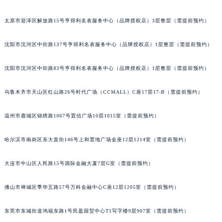
辽宁省营口市站前区市府路与渤海大街交叉口积家售后服务中心（需提前预约）
太原市迎泽区解放路15号亨得利名表服务中心（品牌授权店）3层整层（需提前预约）
辽宁省沈阳市沈河区中街路137号亨得利名表维修授权店1楼积家售后服务中心（需提前预约）
辽宁省沈阳市沈河区中街路83号亨得利名表维修授权店1楼积家售后服务中心（需提前预约）
沈阳市沈河区中街路137号亨得利名表服务中心（品牌授权店）1层整层（需提前预约）
北京市朝阳区建国门外大街甲6号华熙国际中心D座11层1102室积家售后服务中心（北京总部）（需提前预约）
北京市东城区东长安街1号王府井东方广场W3座6层602室积家售后服务中心（需提前预约）
沈阳市沈河区中街路83号亨得利名表服务中心（品牌授权店）1层整层（需提前预约）
河北省保定市竞秀区朝阳北大街北国先天下积家售后服务中心（需提前预约）
乌鲁木齐市天山区红山路26号时代广场（CCMALL）C座17层17-B（需提前预约）
内蒙古自治区阿拉善盟市左旗土尔扈特大街积家售后服务中心（需提前预约）
内蒙古自治区巴彦淖尔市临河区新华街积家售后服务中心（需提前预约）
温州市鹿城区锦绣路1067号置信广场10层1015室（需提前预约）
内蒙古自治区包头市青山区幸福路甲3号王府井百货名表维修积家售后服务中心（需提前预约）
内蒙古自治区赤峰市红山区哈达街积家售后服务中心（需提前预约）
哈尔滨市南岗区东大直街146号上和置地广场金座12层1214室（需提前预约）
内蒙古自治区鄂尔多斯市东胜区伊金霍洛街积家售后服务中心（需提前预约）
内蒙古自治区呼伦贝尔市海拉尔区中央街积家售后服务中心（需提前预约）
大连市中山区人民路15号国际金融大厦7层G室（需提前预约）
内蒙古自治区通辽市科尔沁区明仁大街积家售后服务中心（需提前预约）
佛山市禅城区季华五路57号万科金融中心C座12层1205室（需提前预约）
内蒙古自治区乌海市海勃湾区人民南路积家售后服务中心（需提前预约）
内蒙古自治区乌兰察布市集宁区恩和大街积家售后服务中心（需提前预约）
东莞市东城街道鸿福东路1号民盈国贸中心T1写字楼9层907室（需提前预约）
内蒙古自治区锡林郭勒盟市锡林浩特市光明街与额尔敦路交叉口积家售后服务中心（需提前预约）