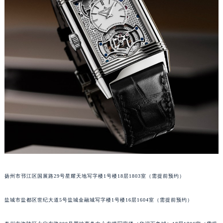
武汉市江汉区解放大道686号世界贸易大厦38层09室（需提前预约）
南宁市青秀区金湖路59号地王大厦12楼1224室（需提前预约）
合肥市蜀山区潜山路111号万象城华润大厦B座12楼03室（需提前预约）
泉州市丰泽区宝洲路729号浦西万达中心写字楼A座7楼709室（需提前预约）
青岛市南区山东路6号华润大厦B座22层04室（需提前预约）
烟台市芝罘区胜利路139号万达金融中心A座907室（需提前预约）
长春市朝阳区西安大路727号中银大厦A座(旺进大厦)18层09室（需提前预约）
贵阳市南明区都司高架桥路33号亨特国际金融中心14楼14D（需提前预约）
昆明市盘龙区北京路928号同德昆明广场写字楼10层06室（需提前预约）
石家庄市长安区中山东路39号勒泰中心写字楼B座13层07室（需提前预约）
西安市碑林区南关正街88号华侨城长安国际中心E座6楼10室（需提前预约）
海口市龙华区金贸东路5号海口华润大厦B座17层1707室（需提前预约）
扬州市邗江区国展路29号星耀天地写字楼1号楼18层1803室（需提前预约）
唐山市路南区新华东道100号万达广场写字楼A座10层1002室（需提前预约）
台州市椒江区东海大道1800号腾达中心东1幢20楼2002室（需提前预约）
盐城市盐都区世纪大道5号盐城金融城写字楼1号楼16层1604室（需提前预约）
内蒙古自治区呼和浩特市玉泉区大学西街70号华润万象城写字楼（鄂尔多斯大厦）23层2326室（需提前预约）
甘肃省兰州市七里河区西津西路16号兰州中心写字楼21层2102室（需提前预约）