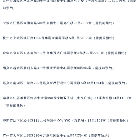
泰州市海陵区永定东路399号置地商务中心东塔写字楼（华润万象城）17层1706室（需提
重庆市解放碑渝中区民权路28号英利国际金融中心写字楼20层01室（需提前预约）
前预约）
黑龙江省大庆市萨尔图区会战大街积家售后服务中心（需提前预约）
宁波市江北区大闸南路500号来福士广场办公楼20层2009室（需提前预约）
黑龙江省鹤岗市向阳区红军路积家售后服务中心（需提前预约）
黑龙江省黑河市爱辉区中央街积家售后服务中心（需提前预约）
杭州市上城区钱江路1366号华润大厦写字楼A座5层503-5室（需提前预约）
黑龙江省鸡西市鸡冠区红军路积家售后服务中心（需提前预约）
黑龙江省佳木斯市向阳区长安路积家售后服务中心（需提前预约）
金华市金东区东市南街777号金华万达广场写字楼4号楼22层2209室（需提前预约）
黑龙江省牡丹江市东安区太平路积家售后服务中心（需提前预约）
黑龙江省七台河市桃山区大同街积家售后服务中心（需提前预约）
绍兴市越城区胜利东路379号世茂天际中心写字楼8层805室（需提前预约）
黑龙江省齐齐哈尔市龙沙区龙华路积家售后服务中心（需提前预约）
嘉兴市南湖区广益路705号嘉兴世界贸易中心写字楼A座13层1304室（需提前预约）
黑龙江省双鸭山市尖山区新兴大街积家售后服务中心（需提前预约）
黑龙江省绥化市北林区新华街与康庄路交叉口积家售后服务中心（需提前预约）
南昌市红谷滩新区红谷中大道998号绿地双子塔（中央广场）A1座办公楼14层14-07室
黑龙江省伊春市伊美区通河路积家售后服务中心（需提前预约）
（需提前预约）
吉林省白城市洮北区明仁南街积家售后服务中心（需提前预约）
吉林省白山市浑江区浑江大街积家售后服务中心（需提前预约）
济南市历下区经十路11111号华润中心写字楼（万象城）15层1508室（需提前预约）
吉林省吉林市船营区河南街积家售后服务中心（需提前预约）
广州市天河区天河路230号万菱汇国际中心A塔7层704室（需提前预约）
吉林省辽源市龙山区人民大街积家售后服务中心（需提前预约）