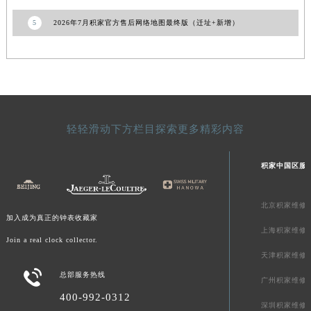
青海省海北藏族自治州海晏县将军路积家售后服务中心（需提前预约）
5
2026年7月积家官方售后网络地图最终版（迁址+新增）
青海省海东市乐都区滨河路积家售后服务中心（需提前预约）
青海省海南藏族自治州共和县青海湖大街积家售后服务中心（需提前预约）
青海省海西蒙古族藏族自治州德令哈市柴达木路积家售后服务中心（需提前预约）
青海省黄南藏族自治州同仁市德合隆路积家售后服务中心（需提前预约）
青海省西宁市城西区海湖新区西关大道积家售后服务中心（需提前预约）
轻轻滑动下方栏目探索更多精彩内容
青海省玉树藏族自治州结古镇胜利路积家售后服务中心（需提前预约）
陕西省安康市汉滨区金州路积家售后服务中心（需提前预约）
积家中国区服
陕西省宝鸡市渭滨区经二路积家售后服务中心（需提前预约）
陕西省汉中市汉台区北大街积家售后服务中心（需提前预约）
北京积家维修
陕西省商洛市商州区州城街积家售后服务中心（需提前预约）
加入成为真正的钟表收藏家
陕西省铜川市王益区红旗街积家售后服务中心（需提前预约）
上海积家维修
Join a real clock collector.
陕西省渭南市临渭区东风大街积家售后服务中心（需提前预约）
天津积家维修
陕西省咸阳市秦都区沣西新城统一西路与白马河路交汇处积家售后服务中心（需提前预约）

总部服务热线
广州积家维修
陕西省延安市宝塔区中心街积家售后服务中心（需提前预约）
400-992-0312
陕西省榆林市榆阳区长兴路积家售后服务中心（需提前预约）
深圳积家维修