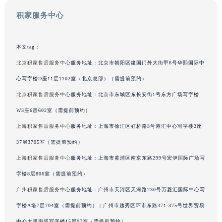
澳门特别行政区花地玛堂区关闸广场积家售后服务中心（需提前预约）
积家服务中心
澳门特别行政区花王堂区大三巴商圈积家售后服务中心（需提前预约）
澳门特别行政区嘉模堂区官也街积家售后服务中心（需提前预约）
本文tag：
澳门省路氹城市金光大道积家售后服务中心（需提前预约）
北京积家售后服务中心
服务地址：北京市朝阳区建国门外大街甲6号华熙国际中
澳门特别行政区望德堂区塔石广场积家售后服务中心（需提前预约）
心写字楼D座11层1102室（北京总部）（需提前预约）
福建省福州市鼓楼区五四路128-1号恒力城写字楼15层03室积家售后服务中心（需提前预约）
福建省厦门市思明区湖滨东路95号万象城华润大厦B座11层1104室积家售后服务中心（需提前预约）
北京积家售后服务中心
服务地址：北京市东城区东长安街1号东方广场写字楼
广东省潮州市潮安区新风路与潮汕路交汇处积家售后服务中心（需提前预约）
W3座6层602室（需提前预约）
广东省广州市天河区天河路230号万菱汇国际中心A塔7层704室积家售后服务中心（需提前预约）
上海积家售后服务中心
服务地址：上海市徐汇区虹桥路3号港汇中心写字楼2座
广东省广州市越秀区环市东路371-375号世界贸易中心大厦南塔15层1507室积家售后服务中心（需提前预约）
37层3705室（需提前预约）
广东省河源市源城区越王大道积家售后服务中心（需提前预约）
上海积家售后服务中心
服务地址：上海市黄浦区南京东路299号宏伊国际广场写
广东省惠州市惠城区江北文昌一路7号华贸大厦1座30层3005室积家售后服务中心（需提前预约）
字楼8层806室（需提前预约）
广东省江门市蓬江区广场西路积家售后服务中心（需提前预约）
广州积家售后服务中心
服务地址：广州市天河区天河路230号万菱汇国际中心写
广东省揭阳市榕城进贤门步行街积家售后服务中心（需提前预约）
广东省茂名市电白区水东街道迎宾大道积家售后服务中心（需提前预约）
字楼A塔7层704室（需提前预约） | 广州市越秀区环市东路371-375号世界贸易
广东省梅州市梅江区金燕大道积家售后服务中心（需提前预约）
中心大厦南塔写字楼15层07室（需提前预约）