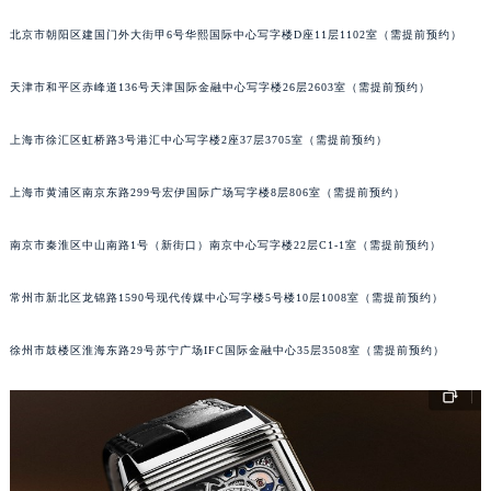
成都市锦江区人民东路6号SAC东原中心写字楼24层2406B室（需提前预约）
北京市朝阳区建国门外大街甲6号华熙国际中心写字楼D座11层1102室（需提前预约）
重庆市江北区观音桥步行街2号融恒时代广场写字楼9层902室（需提前预约）
长沙市芙蓉区定王台街道建湘路393号世茂环球金融中心写字楼（芙蓉广场）10层13室（需提前预约）
天津市和平区赤峰道136号天津国际金融中心写字楼26层2603室（需提前预约）
郑州市二七区铭功路10号华润大厦写字楼29层2905室（需提前预约）
上海市徐汇区虹桥路3号港汇中心写字楼2座37层3705室（需提前预约）
太原市迎泽区解放路15号亨得利名表服务中心（品牌授权店）3层整层（需提前预约）
沈阳市沈河区中街路137号亨得利名表服务中心（品牌授权店）1层整层（需提前预约）
上海市黄浦区南京东路299号宏伊国际广场写字楼8层806室（需提前预约）
沈阳市沈河区中街路83号亨得利名表服务中心（品牌授权店）1层整层（需提前预约）
乌鲁木齐市天山区红山路26号时代广场（CCMALL）C座17层17-B（需提前预约）
南京市秦淮区中山南路1号（新街口）南京中心写字楼22层C1-1室（需提前预约）
温州市鹿城区锦绣路1067号置信广场10层1015室（需提前预约）
哈尔滨市道里区友谊西路600号富力中心T2座写字楼29层03室（需提前预约）
常州市新北区龙锦路1590号现代传媒中心写字楼5号楼10层1008室（需提前预约）
大连市中山区人民路15号国际金融大厦7层G室（需提前预约）
徐州市鼓楼区淮海东路29号苏宁广场IFC国际金融中心35层3508室（需提前预约）
佛山市禅城区季华五路57号万科金融中心C座12层1205室（需提前预约）
东莞市东城街道鸿福东路1号民盈国贸中心T1写字楼9层907室（需提前预约）
无锡市梁溪区人民中路139号恒隆广场写字楼1座11层1104室（需提前预约）
南通市崇川区工农路57号圆融广场写字楼16层1603室（需提前预约）
苏州市苏州工业园区星港街199号苏州中心办公楼C座22层08室（需提前预约）