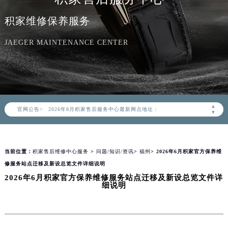
积家维修保养服务
JAEGER MAINTENANCE CENTER
2026年8月积家中国区售后服务网络优化升级公告
2026年8月积家全国官方售后客户服务热线：400-992-0312
积家官方全国统一服务热线400-992-0312，服务覆盖中国大陆、香港、澳门、台湾全部区域（非大陆需加拨“+86”）
▲
官网公告>
2026年8月积家售后服务中心最新网点地址：
▼
北京市朝阳区建国门外大街甲6号华熙国际中心写字楼D座11层1102室（北京总部）（需提前预约）
北京市东城区东长安街1号东方广场写字楼W3座6层602室（需提前预约）
当前位置：
积家售后维修中心服务
>
问题/知识/资讯
>
福州
> 2026年6月积家官方保养维
天津市和平区赤峰道136号天津国际金融中心写字楼26层2603室（需提前预约）
修服务站点迁移及新设总览文件详细说明
上海市徐汇区虹桥路3号港汇中心写字楼2座37层3705室（需提前预约）
2026年6月积家官方保养维修服务站点迁移及新设总览文件详
上海市黄浦区南京东路299号宏伊国际广场写字楼8层806室（需提前预约）
细说明
南京市秦淮区中山南路1号（新街口）南京中心写字楼22层C1-1室（需提前预约）
常州市新北区龙锦路1590号现代传媒中心写字楼5号楼10层1008室（需提前预约）
徐州市鼓楼区淮海东路29号苏宁广场IFC国际金融中心写字楼35层3508室（需提前预约）