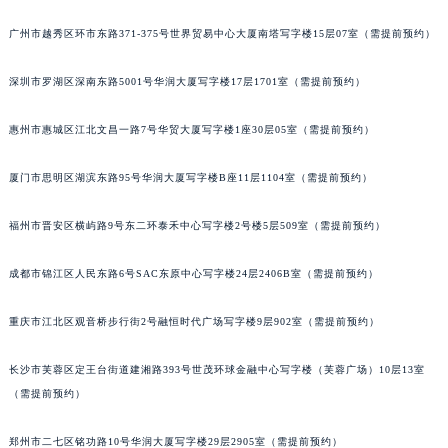
吉林省梅河口市新华街道梅河大街积家售后服务中心（需提前预约）
广州市越秀区环市东路371-375号世界贸易中心大厦南塔写字楼15层07室（需提前预约）
吉林省四平市铁东区紫气大路与南九经街交汇处积家售后服务中心（需提前预约）
吉林省松原市宁江区五环大街积家售后服务中心（需提前预约）
深圳市罗湖区深南东路5001号华润大厦写字楼17层1701室（需提前预约）
吉林省通化市东昌区环通乡江南大街积家售后服务中心（需提前预约）
惠州市惠城区江北文昌一路7号华贸大厦写字楼1座30层05室（需提前预约）
吉林省延边市延吉市解放路积家售后服务中心（需提前预约）
辽宁省鞍山市铁东区站前街积家售后服务中心（需提前预约）
厦门市思明区湖滨东路95号华润大厦写字楼B座11层1104室（需提前预约）
辽宁省本溪市平山区胜利路积家售后服务中心（需提前预约）
辽宁省朝阳市双塔区新华路积家售后服务中心（需提前预约）
福州市晋安区横屿路9号东二环泰禾中心写字楼2号楼5层509室（需提前预约）
辽宁省丹东市振兴区七经街积家售后服务中心（需提前预约）
辽宁省抚顺市新抚区东一路积家售后服务中心（需提前预约）
成都市锦江区人民东路6号SAC东原中心写字楼24层2406B室（需提前预约）
辽宁省阜新市海州区解放大街积家售后服务中心（需提前预约）
重庆市江北区观音桥步行街2号融恒时代广场写字楼9层902室（需提前预约）
辽宁省葫芦岛市连山区中央路积家售后服务中心（需提前预约）
辽宁省锦州市古塔区中央大街积家售后服务中心（需提前预约）
长沙市芙蓉区定王台街道建湘路393号世茂环球金融中心写字楼（芙蓉广场）10层13室
辽宁省辽阳市白塔区新运大街积家售后服务中心（需提前预约）
（需提前预约）
辽宁省盘锦市兴隆台区石油大街积家售后服务中心（需提前预约）
辽宁省铁岭市银州区南马路积家售后服务中心（需提前预约）
郑州市二七区铭功路10号华润大厦写字楼29层2905室（需提前预约）