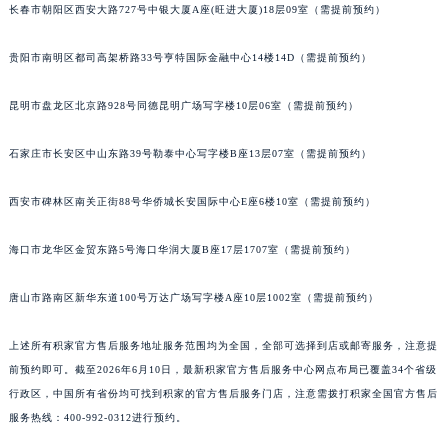
长春市朝阳区西安大路727号中银大厦A座(旺进大厦)18层09室（需提前预约）
安徽省池州市贵池区长江路积家售后服务中心（需提前预约）
安徽省滁州市琅琊区南谯北路积家售后服务中心（需提前预约）
贵阳市南明区都司高架桥路33号亨特国际金融中心14楼14D（需提前预约）
安徽省阜阳市颍州区颍州北路积家售后服务中心（需提前预约）
安徽省淮北市相山区淮海路积家售后服务中心（需提前预约）
昆明市盘龙区北京路928号同德昆明广场写字楼10层06室（需提前预约）
安徽省淮南市田家庵区国庆中路积家售后服务中心（需提前预约）
石家庄市长安区中山东路39号勒泰中心写字楼B座13层07室（需提前预约）
安徽省黄山市屯溪区黄山西路积家售后服务中心（需提前预约）
安徽省六安市金安区解放中路积家售后服务中心（需提前预约）
西安市碑林区南关正街88号华侨城长安国际中心E座6楼10室（需提前预约）
安徽省马鞍山市雨山区湖南西路积家售后服务中心（需提前预约）
安徽省宿州市埇桥区人民中路积家售后服务中心（需提前预约）
海口市龙华区金贸东路5号海口华润大厦B座17层1707室（需提前预约）
安徽省铜陵市铜官区石城大道积家售后服务中心（需提前预约）
唐山市路南区新华东道100号万达广场写字楼A座10层1002室（需提前预约）
安徽省芜湖市镜湖区中山路步行街积家售后服务中心（需提前预约）
安徽省宣城市宣州区叠嶂西路积家售后服务中心（需提前预约）
上述所有积家官方售后服务地址服务范围均为全国，全部可选择到店或邮寄服务，注意提
福建省龙岩市新罗区九一南路积家售后服务中心（需提前预约）
前预约即可。截至2026年6月10日，最新积家官方售后服务中心网点布局已覆盖34个省级
福建省南平市建阳区人民西路积家售后服务中心（需提前预约）
行政区，中国所有省份均可找到积家的官方售后服务门店，注意需拨打积家全国官方售后
福建省宁德市蕉城区天湖东路积家售后服务中心（需提前预约）
服务热线：400-992-0312进行预约。
福建省莆田市城厢区霞林街道荔华东大道积家售后服务中心（需提前预约）