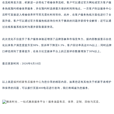
在流程再造方面，积家进一步简化了维修保养流程。客户可以通过官方网站或官方客户服
山东省潍坊市奎文区东风东街积家售后服务中心（需提前预约）
务热线预约维修保养服务，并在预约时选择最方便的时间和地点。一旦客户到达服务中心
山东省枣庄市滕州市北辛路与善国路交叉口积家售后服务中心（需提前预约）
后即可直接进入维修保养环节而无需长时间等待。此外，在客户服务热线方面也进行了全
山东省淄博市张店区金晶大道积家售后服务中心（需提前预约）
面升级。客户可以通过官方客服热线咨询任何关于腕表的问题并获得专业解答；还可以通
上海市黄浦区南京东路299号宏伊国际广场写字楼8层806室积家售后服务中心（需提前预约）
过在线客服系统实时沟通并获取最新资讯。
上海市徐汇区虹桥路3号港汇中心2座37层3705室积家售后服务中心（需提前预约）
此次优化不仅提升了客户服务体验还增强了品牌形象和市场竞争力。据内部数据显示自优
浙江省杭州市上城区钱江路1366号华润大厦A座5层503-5室积家售后服务中心（需提前预约）
化以来客户满意度提升至98%，投诉率下降至0.3%，客户回访率高达95%以上；同时品牌
浙江省湖州市吴兴区劳动路积家售后服务中心（需提前预约）
口碑也得到了显著提升，在各大社交媒体平台上的正面评价数量增加了30%以上。
浙江省嘉兴市南湖区广益路705号嘉兴世界贸易中心A座13层1304室积家售后服务中心（需提前预约）
浙江省金华市金东区东市南街777号金华万达广场4号楼22楼2209室积家售后服务中心（需提前预约）
最后更新时间：2026年6月10日
浙江省丽水市莲都区解放街积家售后服务中心（需提前预约）
浙江省宁波市江北区大闸南路500号来福士广场办公楼20层2009室积家售后服务中心（需提前预约）
以上就是
福州积家售后服务中心
为您分享的精彩内容。如果您还有其他关于积家手表维护
浙江省衢州市柯城区上街积家售后服务中心（需提前预约）
和保养的问题，可以拨打页面400电话进行咨询，我们将竭诚为您服务。
浙江省绍兴市越城区胜利东路379号世茂天际中心写字楼8层805室积家售后服务中心（需提前预约）
浙江省舟山市定海区解放东路积家售后服务中心（需提前预约）
澳门特别行政区大堂区议事亭前地（新马路）积家售后服务中心（需提前预约）
澳门特别行政区风顺堂区南湾大马路积家售后服务中心（需提前预约）