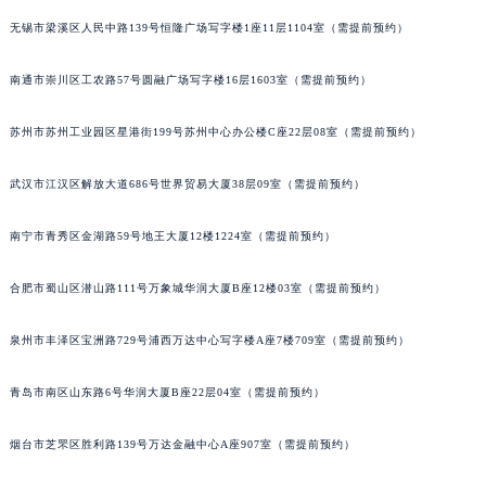
内蒙古自治区兴安盟市乌兰浩特市兴安大街积家售后服务中心（需提前预约）
无锡市梁溪区人民中路139号恒隆广场写字楼1座11层1104室（需提前预约）
山西省大同市平城区迎宾街积家售后服务中心（需提前预约）
南通市崇川区工农路57号圆融广场写字楼16层1603室（需提前预约）
山西省晋城市城区黄华街积家售后服务中心（需提前预约）
山西省晋中市榆次区顺城街积家售后服务中心（需提前预约）
苏州市苏州工业园区星港街199号苏州中心办公楼C座22层08室（需提前预约）
山西省临汾市尧都区解放路积家售后服务中心（需提前预约）
山西省吕梁市离石区永宁中路与建设街交叉口积家售后服务中心（需提前预约）
武汉市江汉区解放大道686号世界贸易大厦38层09室（需提前预约）
山西省朔州市朔城区怡西路与鄯阳西街交汇处积家售后服务中心（需提前预约）
山西省忻州市忻府区和平东街与七一南路交叉口积家售后服务中心（需提前预约）
南宁市青秀区金湖路59号地王大厦12楼1224室（需提前预约）
山西省阳泉市郊区平阳东街与新城大道交叉口积家售后服务中心（需提前预约）
合肥市蜀山区潜山路111号万象城华润大厦B座12楼03室（需提前预约）
山西省运城市盐湖区河东街积家售后服务中心（需提前预约）
山西省长治市潞州区英雄中路积家售后服务中心（需提前预约）
泉州市丰泽区宝洲路729号浦西万达中心写字楼A座7楼709室（需提前预约）
山西省太原市迎泽区迎泽街道解放路15号亨得利名表维修授权店3楼积家售后服务中心（需提前预约）
天津市和平区赤峰道136号天津国际金融中心26层2603室积家售后服务中心（需提前预约）
青岛市南区山东路6号华润大厦B座22层04室（需提前预约）
安徽省安庆市迎江区人民路积家售后服务中心（需提前预约）
烟台市芝罘区胜利路139号万达金融中心A座907室（需提前预约）
安徽省蚌埠市蚌山区淮河路积家售后服务中心（需提前预约）
安徽省亳州市谯城区魏武大道积家售后服务中心（需提前预约）