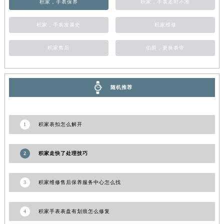
积家，手表保养
积家，手表走时不准
甘肃省嘉峪关市雄关区新华中路积家售后服务中心（需提前预约）
甘肃省金昌市金川区北京路积家售后服务中心（需提前预约）
积家，手表发展史
积家维修
甘肃省酒泉市肃州区西大街积家售后服务中心（需提前预约）
积家售后
伯爵，更换表带
甘肃省临夏市城南街道团结路积家售后服务中心（需提前预约）
甘肃省陇南市武都区人民路积家售后服务中心（需提前预约）
甘肃省平凉市崆峒区西大街积家售后服务中心（需提前预约）
随机推荐
甘肃省庆阳市西峰区南大街积家售后服务中心（需提前预约）
甘肃省天水市秦州区民主路积家售后服务中心（需提前预约）
甘肃省武威市凉州区迎宾路积家售后服务中心（需提前预约）
1
积家表扣怎么解开
甘肃省张掖市甘州区民乐北路积家售后服务中心（需提前预约）
宁夏回族自治区固原市原州区文化街积家售后服务中心（需提前预约）
2
积家走快了处理技巧
宁夏回族自治区石嘴山市大武口区贺兰山路积家售后服务中心（需提前预约）
宁夏回族自治区吴忠市利通区开元大道积家售后服务中心（需提前预约）
3
积家维修售后保养服务中心怎么找
宁夏回族自治区银川市兴庆区新华东路97号新百中心C馆一层C1-18号商铺积家售后服务中心（需提前预约）
宁夏回族自治区中卫市沙坡头区鼓楼东街积家售后服务中心（需提前预约）
4
积家手表表盘有划痕怎么修复
青海省果洛藏族自治州玛沁县团结路积家售后服务中心（需提前预约）