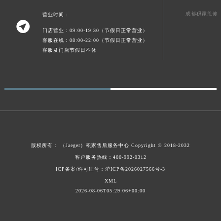
新疆维吾尔自治区阿克苏市东大街积家售后服务中心（需提前预约）
成都积家维修
营业时间：

新疆维吾尔自治区阿拉尔市胜利大道积家售后服务中心（需提前预约）
门店营业：09:00-19:30（节假日正常营业）
新疆维吾尔自治区阿拉山口市友好路积家售后服务中心（需提前预约）
客服在线：08:00-22:00（节假日正常营业）
客服及门店节假日不休
新疆维吾尔自治区阿勒泰市解放路积家售后服务中心（需提前预约）
新疆维吾尔自治区阿图什市光明路积家售后服务中心（需提前预约）
新疆维吾尔自治区白杨市军垦路积家售后服务中心（需提前预约）
新疆维吾尔自治区北屯市团结路积家售后服务中心（需提前预约）
新疆维吾尔自治区博乐市博乐市北京路积家售后服务中心（需提前预约）
新疆维吾尔自治区昌吉市延安北路积家售后服务中心（需提前预约）
新疆维吾尔自治区阜康市博峰路积家售后服务中心（需提前预约）
版权所有：
（Jaeger）
积家售后服务中心
Copyright © 2018-2032
新疆维吾尔自治区哈密市伊州区建国北路积家售后服务中心（需提前预约）
客户服务热线：400-992-0312
新疆维吾尔自治区和田市和田市北京西路积家售后服务中心（需提前预约）
ICP备案/许可证号：沪ICP备2026027566号-3
新疆维吾尔自治区胡杨河市胡杨河市胡杨路积家售后服务中心（需提前预约）
XML
新疆维吾尔自治区霍尔果斯市亚欧北路积家售后服务中心（需提前预约）
2026-08-06T05:29:06+00:00
新疆维吾尔自治区喀什市解放北路积家售后服务中心（需提前预约）
新疆维吾尔自治区可克达拉市幸福路积家售后服务中心（需提前预约）