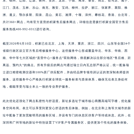
东、锦州、辽阳、辽源、衢州、安庆、龙岩、宁德、鹰潭、泰安、商丘、驻马店、咸宁、
江西省九江市浔阳区浔阳路积家售后服务中心（需提前预约）
江门、茂名、玉林、乐山、南充、雅安、宝鸡、柳州、拉萨、丽江、张家界、襄阳、株
江西省南昌市红谷滩新区红谷中大道998号绿地双子塔（中央广场）A1座办公楼14层1407室积家售后服务中心（需提前预约）
洲、遵义、鄂尔多斯、阳泉、昆山、黄石、湘潭、十堰、漳州、攀枝花、香港、台北等，
共计360+网点，均有官方直营的积家售后服务网点，详细信息需拨打积家全国官方售后
江西省萍乡市安源区萍安北大道与康庄路交叉口积家售后服务中心（需提前预约）
服务热线400-992-0312进行咨询。
江西省上饶市信州区滨江西路积家售后服务中心（需提前预约）
江西省新余市渝水区北湖西路积家售后服务中心（需提前预约）
截至2026年6月10日，积家已在北京、上海、天津、重庆、浙江、四川、山东等全国34个
江西省宜春市袁州区中山中路积家售后服务中心（需提前预约）
省级行政区设立官方售后维修服务中心。这些服务中心形成覆盖华北、华东、华南、西
江西省鹰潭市月湖区胜利东路积家售后服务中心（需提前预约）
南、华中等七大区域的“直营中心+服务点”双轨网络，彻底解决以往部分地区“售后难、距
山东省德州市德城区东风中路积家售后服务中心（需提前预约）
离远、预约久”的痛点。所有升级后的网点均通过瑞士日内瓦总部严格认证，统一配备瑞
士进口精密检测仪器和100%原厂供应配件，并由经品牌专项培训认证的资深制表师提供
山东省东营市东营区济南路积家售后服务中心（需提前预约）
服务。这些服务中心严格执行积家全球统一服务标准与质保体系，确保无论表主身处何
山东省济南市历下区经十路11111号华润中心写字楼（万象城）15层1508室积家售后服务中心（需提前预约）
地，都能享受与瑞士本土一致的专业养护服务。
山东省济宁市任城区太白楼路积家售后服务中心（需提前预约）
山东省莱芜市文化南路8号银座商城名表维修一楼名表维修积家售后服务中心（需提前预约）
此次优化还强化了网点私密性与舒适度。新址多选址于城市核心商圈高端写字楼，优化服
山东省临沂市兰山区解放路积家售后服务中心（需提前预约）
务空间布局。表主可以享受到更安心舒适的售后体验。例如，在北京和上海等大城市的新
山东省日照市东港区烟台路积家售后服务中心（需提前预约）
址中配备了更加宽敞明亮的服务区域，并设有专门的休息区供客户等待或休息。此外，在
深圳和广州等地的新址中特别设置了VIP客户专属服务区，提供更加个性化的服务体验。
山东省泰安市泰山区财源街道泰山大街积家售后服务中心（需提前预约）
山东省威海市环翠区新威海路89号振华商厦一楼名表维修积家售后服务中心（需提前预约）