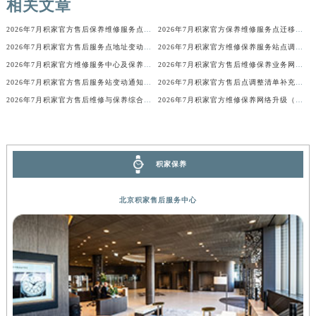
相关文章
广西壮族自治区贺州市八步区城东街道灵峰南路积家售后服务中心（需提前预约）
2026年7月积家官方售后保养维修服务点迁址与新增网点正式说明对外发布
2026年7月积家官方保养维修服务点迁移与新设网点补充完整版文件定稿
广西壮族自治区来宾市兴宾区桂中大道积家售后服务中心（需提前预约）
2026年7月积家官方售后服务点地址变动及新开简明补充通告
2026年7月积家官方维修保养服务站点调整补充确认说明发布
广西壮族自治区柳州市城中区中山中路积家售后服务中心（需提前预约）
2026年7月积家官方维修服务中心及保养站最新调整补充最终明细表内容
2026年7月积家官方售后维修保养业务网点重新配置补充通知文本
广西壮族自治区钦州市钦南区金海湾东大街积家售后服务中心（需提前预约）
2026年7月积家官方售后服务站变动通知（搬迁及新增）
2026年7月积家官方售后点调整清单补充版（迁址+新开业）
广西壮族自治区梧州市万秀区龙湖镇高旺路积家售后服务中心（需提前预约）
2026年7月积家官方售后维修与保养综合服务中心迁址补充最终确认文件
2026年7月积家官方维修保养网络升级（搬迁新店）公告原文内容公示
广西壮族自治区玉林市玉州区金玉路积家售后服务中心（需提前预约）
海南省儋州市儋州市那大镇兰洋北路积家售后服务中心（需提前预约）
海南省东方市八所镇解放西路积家售后服务中心（需提前预约）
积家保养
海南省琼海市嘉积镇东风路积家售后服务中心（需提前预约）
海南省三沙市西沙区西沙群岛永兴岛北京路积家售后服务中心（需提前预约）
北京积家售后服务中心
海南省三亚市吉阳区迎宾路积家售后服务中心（需提前预约）
海南省万宁市万城镇解放路积家售后服务中心（需提前预约）
海南省文昌市文城镇教育东路积家售后服务中心（需提前预约）
海南省五指山市通什镇三月三大道积家售后服务中心（需提前预约）
香港特别行政区尖沙咀区油尖旺区广东道积家售后服务中心（需提前预约）
香港特别行政区金钟区中西区金钟道积家售后服务中心（需提前预约）