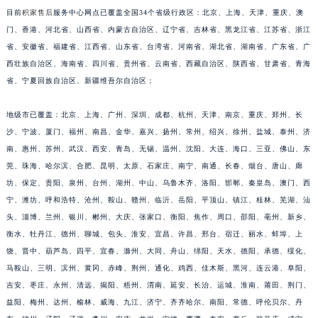
目前
积家售后
服务中心网点已覆盖全国34个省级行政区：北京、上海、天津、重庆、澳
福建省三明市三元区东乾二路积家售后服务中心（需提前预约）
门、香港、河北省、山西省、内蒙古自治区、辽宁省、吉林省、黑龙江省、江苏省、浙江
福建省漳州市龙文区步港路积家售后服务中心（需提前预约）
省、安徽省、福建省、江西省、山东省、台湾省、河南省、湖北省、湖南省、广东省、广
江苏省常州市新北区龙锦路1590号现代传媒中心5号楼10层1008室积家售后服务中心（需提前预约）
西壮族自治区、海南省、四川省、贵州省、云南省、西藏自治区、陕西省、甘肃省、青海
江苏省淮安市清江浦区淮海北路积家售后服务中心（需提前预约）
省、宁夏回族自治区、新疆维吾尔自治区；
江苏省连云港市海州区通灌北路积家售后服务中心（需提前预约）
江苏省南京市秦淮区中山南路1号南京中心22层22-C1-C3室积家售后服务中心（需提前预约）
地级市已覆盖：北京、上海、广州、深圳、成都、杭州、天津、南京、重庆、郑州、长
沙、宁波、厦门、福州、南昌、金华、嘉兴、扬州、常州、绍兴、徐州、盐城、泰州、济
江苏省宿迁市宿城区西湖路积家售后服务中心（需提前预约）
南、惠州、苏州、武汉、西安、青岛、无锡、温州、沈阳、大连、海口、三亚、佛山、东
江苏省泰州市海陵区永定东路399号置地商务中心东塔（华润万象城）17层1706室积家售后服务中心（需提前预约）
莞、珠海、哈尔滨、合肥、昆明、太原、石家庄、南宁、南通、长春、烟台、唐山、廊
江苏省徐州市鼓楼区淮海东路29号苏宁广场IFC国际金融中心35层3508室积家售后服务中心（需提前预约）
坊、保定、贵阳、泉州、台州、湖州、中山、乌鲁木齐、洛阳、邯郸、秦皇岛、澳门、西
江苏省盐城市盐都区世纪大道5号盐城金融城写字楼1号楼16层1604室积家售后服务中心（需提前预约）
宁、潍坊、呼和浩特、沧州、鞍山、赣州、临沂、岳阳、平顶山、镇江、桂林、芜湖、汕
江苏省扬州市邗江区国展路29号星耀天地写字楼1号楼18层1803室积家售后服务中心（需提前预约）
头、淄博、兰州、银川、郴州、大庆、张家口、衡阳、焦作、周口、邵阳、亳州、新乡、
江苏省镇江市京口区中山东路积家售后服务中心（需提前预约）
衡水、牡丹江、德州、聊城、包头、淮安、宜昌、许昌、邢台、宿迁、丽水、蚌埠、上
饶、晋中、葫芦岛、四平、宜春、滁州、大同、舟山、绵阳、天水、德阳、承德、绥化、
江西省抚州市临川区赣东大道积家售后服务中心（需提前预约）
马鞍山、三明、滨州、黄冈、赤峰、荆州、通化、鸡西、佳木斯、黑河、连云港、阜阳、
江西省赣州市章贡区文清路积家售后服务中心（需提前预约）
吉安、枣庄、永州、清远、揭阳、梧州、渭南、延安、长治、运城、淮南、莆田、荆门、
江西省吉安市吉州区井冈山大道积家售后服务中心（需提前预约）
益阳、梅州、达州、榆林、威海、九江、济宁、齐齐哈尔、南阳、常德、呼伦贝尔、丹
江西省景德镇市珠山区珠山中路积家售后服务中心（需提前预约）