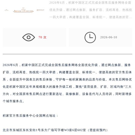
2026年6月，积家中国区正式完成全国售后服务网络全面
扬州市邗江区国展路29号星耀天地写字楼1号楼18层1803室（需提前预约）
优化升级，通过网点焕新、服务扩容、流程再造、热线统
盐城市盐都区世纪大道5号盐城金融城写字楼1号楼16层1604室（需提前预约）
一四大举措，构建覆盖全国、标准统一、便捷高效的官方
泰州市海陵区永定东路399号置地商务中心东塔写字楼（华润万象城）17层1706室（需提前预约）
售后体系，全面提升中国表主的售后体验，守护每一枚
宁波市江北区大闸南路500号来福士广场办公楼20层2009室（需提前预约）
积…

70 次
2026-06-10
杭州市上城区钱江路1366号华润大厦写字楼A座5层503-5室（需提前预约）
金华市金东区东市南街777号金华万达广场写字楼4号楼22层2209室（需提前预约）
绍兴市越城区胜利东路379号世茂天际中心写字楼8层805室（需提前预约）
嘉兴市南湖区广益路705号嘉兴世界贸易中心写字楼A座13层1304室（需提前预约）
2026年6月，积家中国区正式完成全国售后服务网络全面优化升级，通过网点焕新、服务
扩容、流程再造、热线统一四大举措，构建覆盖全国、标准统一、便捷高效的官方售后体
南昌市红谷滩新区红谷中大道998号绿地双子塔（中央广场）A1座办公楼14层07室（需提前预约）
系，全面提升中国表主的售后体验，守护每一枚积家腕表的品质与价值。本次售后网络优
济南市历下区经十路11111号华润中心写字楼（万象城）15层1508室（需提前预约）
化是积家中国区近年来规模最大的服务升级工程，聚焦“直营提质、扩容、区域均衡”三大
广州市天河区天河路230号万菱汇国际中心写字楼A塔7层704室（需提前预约）
方向，对全国原有售后网点进行重新选址、装修焕新、设备迭代与人员培训，同时新增多
广州市越秀区环市东路371-375号世界贸易中心大厦南塔写字楼15层07室（需提前预约）
个城市服务点。
深圳市罗湖区深南东路5001号华润大厦写字楼17层1701室（需提前预约）
惠州市惠城区江北文昌一路7号华贸大厦写字楼1座30层05室（需提前预约）
积家官方售后服务中心全国网点地址：
厦门市思明区湖滨东路95号华润大厦写字楼B座11层1104室（需提前预约）
北京市东城区东长安街1号东方广场写字楼W3座6层602室（需提前预约）
福州市鼓楼区五四路128-1号恒力城写字楼15层03室（需提前预约）