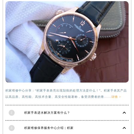
河南省许昌市魏都区建安大道与八龙路交叉口积家售后服务中心（需提前预约）
河南省郑州市二七区民主路10号华润大厦29层2905室积家售后服务中心（需提前预约）
河南省周口市川汇区七一路积家售后服务中心（需提前预约）
河南省驻马店市驿城区乐山大道与置地大道交叉口积家售后服务中心（需提前预约）
湖北省鄂州市鄂城区文星大道积家售后服务中心（需提前预约）
湖北省黄冈市黄州区赤壁大道积家售后服务中心（需提前预约）
湖北省黄石市黄石港区武汉路积家售后服务中心（需提前预约）
湖北省荆门市东宝中天街步行街积家售后服务中心（需提前预约）
湖北省荆州市荆州区荆中路积家售后服务中心（需提前预约）
湖北省十堰市茅箭区人民北路积家售后服务中心（需提前预约）
湖北省随州市曾都区青年路积家售后服务中心（需提前预约）
积家维修中心分享：“积家手表表壳出现划痕的处理方法是什么！”。积家手表其产品
以高品质、高性能、高技术含量、高安全性能著称，备受消费者的青......
详情 >
湖北省咸宁市咸安区长安大道积家售后服务中心（需提前预约）
湖北省襄阳市樊城区长虹路与人民路交叉口积家售后服务中心（需提前预约）
2
积家手表进水解决方案有什么？
湖北省孝感市孝南区复兴大道积家售后服务中心（需提前预约）
湖北省宜昌市西陵区夷陵大道与港窑路积家售后服务中心（需提前预约）
3
积家维修保养服务中心介绍 | 积家
湖南省常德市武陵区人民路积家售后服务中心（需提前预约）