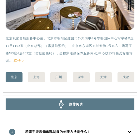
香港特别行政区九龙区油尖旺区弥敦道积家售后服务中心（需提前预约）
香港特别行政区铜锣湾区湾仔区轩尼诗道积家售后服务中心（需提前预约）
河南省安阳市文峰区解放大道积家售后服务中心（需提前预约）
河南省鹤壁市淇滨区九州路积家售后服务中心（需提前预约）
北京积家售后服务中心位于北京市朝阳区建国门外大街甲6号华熙国际中心写字楼D座
上
河南省济源市沁园街道济水大道积家售后服务中心（需提前预约）
11层1102室（北京总部）（需提前预约） | 北京市东城区东长安街1号东方广场写字
（
河南省焦作市解放区解放路积家售后服务中心（需提前预约）
楼W3座6层602室（需提前预约），是积家维修保养服务网点,中心技师均接受标准培
前
河南省开封市鼓楼区中山路积家售后服务中心（需提前预约）
训....
详情 >
河南省洛阳市西工区中州中路与解放路交叉口积家售后服务中心（需提前预约）
河南省漯河市源汇区交通路积家售后服务中心（需提前预约）
北京
上海
广州
深圳
天津
成都
河南省南阳市宛城区范蠡东路与南都路交叉口积家售后服务中心（需提前预约）
河南省平顶山市卫东区建设路积家售后服务中心（需提前预约）
河南省濮阳市大华龙区开州路绿城路交叉口积家售后服务中心（需提前预约）
推荐阅读
河南省三门峡市湖滨区和平路积家售后服务中心（需提前预约）
河南省商丘市梁园区神火大道积家售后服务中心（需提前预约）
河南省新乡市红旗区人民路积家售后服务中心（需提前预约）
1
积家手表表壳出现划痕的处理方法是什么！
河南省信阳市浉河区东方红大道积家售后服务中心（需提前预约）