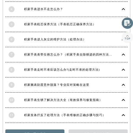
湖南省郴州市北湖区国庆北路积家售后服务中心（需提前预约）
4
积家手表进水不走怎么办？
湖南省衡阳市雁峰区解放路积家售后服务中心（需提前预约）

湖南省怀化市鹤城区迎丰中路积家售后服务中心（需提前预约）
5
积家手表机芯保养方法（手表机芯正确保养方法）
湖南省娄底市娄星区长青街积家售后服务中心（需提前预约）

湖南省邵阳市双清区东风路积家售后服务中心（需提前预约）
6
积家手表进入灰尘的维护方法（处理办法）
湖南省湘潭市雨湖区莲城大道积家售后服务中心（需提前预约）
7
积家手表表带生锈怎么办？（积家手表去除锈迹的四种方法）
湖南省益阳市赫山区桃花仑路积家售后服务中心（需提前预约）
湖南省永州市冷水滩区永州大道与中兴路交叉口积家售后服务中心（需提前预约）
8
积家手表走时不准应该怎么办?(走时不准的处理方法)
湖南省岳阳市岳阳楼区东茅岭路积家售后服务中心（需提前预约）
湖南省张家界市永定区解放路积家售后服务中心（需提前预约）
9
积家腕表刻度意外脱落？专业应对策略在这里
湖南省长沙市芙蓉区建湘路393号世茂环球金融中心写字楼10层1013室积家售后服务中心（需提前预约）
湖南省株洲市芦淞区建设南路积家售后服务中心（需提前预约）
10
积家手表生锈了解决方法大全（有效保养与修复指南）
甘肃省白银市白银区北京路积家售后服务中心（需提前预约）
甘肃省定西市安定区解放路积家售后服务中心（需提前预约）
11
积家发条拧反了处理方法（手表维修的正确步骤与技巧）
甘肃省敦煌市沙州镇阳关中路积家售后服务中心（需提前预约）
甘肃省合作市人民街积家售后服务中心（需提前预约）