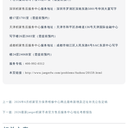
广东省清远市清城区湖西路积家售后服务中心（需提前预约）
深圳积家售后服务中心
服务地址：深圳市罗湖区深南东路5001号华润大厦写字
广东省汕头市龙湖区长平路积家售后服务中心（需提前预约）
楼17层1701室（需提前预约）
广东省汕尾市城区香洲街道园林社区翠园街积家售后服务中心（需提前预约）
天津积家售后服务中心
服务地址：天津市和平区赤峰道136号天津国际金融中心
广东省韶关市武江区芙蓉新区与老城中心交汇处积家售后服务中心（需提前预约）
写字楼26层2603室（需提前预约）
广东省深圳市罗湖区深南东路5001号华润大厦17层1701室积家售后服务中心（需提前预约）
成都积家售后服务中心
服务地址：成都市锦江区人民东路6号SAC东原中心写字
广东省阳江市江城区东风一路积家售后服务中心（需提前预约）
广东省云浮市云城区金山路积家售后服务中心（需提前预约）
楼24层2406B室（需提前预约）
广东省湛江市赤坎区观海北路积家售后服务中心（需提前预约）
服务专线：
400-992-0312
广东省肇庆市端州区信安大道与砚都大道交汇处积家售后服务中心（需提前预约）
本页链接：
http://www.jaegerfw.com/problems/fuzhou/20159.html
广西壮族自治区百色市右江区中山二路积家售后服务中心（需提前预约）
广西壮族自治区北海市海城区北京路积家售后服务中心（需提前预约）
广西壮族自治区崇左市江州区石景林街道友谊大道与丽川路交汇处积家售后服务中心（需提前预约）
广西壮族自治区防城港市港口区金花茶大道积家售后服务中心（需提前预约）
上一篇:
2026年6月积家官方保养维修中心网点最终新增及迁址补充公告定稿
广西壮族自治区贵港市港北区港城街道布山大道与仙衣路交叉口积家售后服务中心（需提前预约）
下一篇:
2026最新jaeger积家手表官方售后服务中心地址考察报告
广西壮族自治区桂林市秀峰区红岭路积家售后服务中心（需提前预约）
广西壮族自治区河池市金城江区金城江街道朝阳路积家售后服务中心（需提前预约）