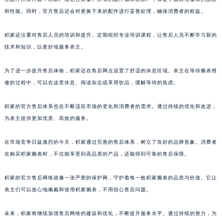
澳门特别行政区风顺堂区南湾大马路积家售后服务中心（需提前预约）
和性能。同时，官方售后还会对更换下来的配件进行妥善处理，确保消费者的权益。
澳门特别行政区花地玛堂区关闸广场积家售后服务中心（需提前预约）
积家还注重对售后人员的培训和提升。定期组织专业培训课程，让售后人员不断学习新的
澳门特别行政区花王堂区大三巴商圈积家售后服务中心（需提前预约）
技术和知识，以更好地服务表主。
澳门特别行政区嘉模堂区官也街积家售后服务中心（需提前预约）
澳门省路氹城市金光大道积家售后服务中心（需提前预约）
为了进一步提升售后体验，积家还在售后网点设置了舒适的休息区域。表主在等待腕表维
澳门特别行政区望德堂区塔石广场积家售后服务中心（需提前预约）
修的过程中，可以在这里休息、阅读杂志或享用饮品，缓解等待的焦虑。
福建省福州市鼓楼区五四路128-1号恒力城写字楼15层03室积家售后服务中心（需提前预约）
积家的官方售后体系也在不断适应市场的变化和消费者的需求。通过持续的优化和改进，
福建省厦门市思明区湖滨东路95号万象城华润大厦B座11层1104室积家售后服务中心（需提前预约）
为表主提供更加优质、高效的服务。
广东省潮州市潮安区新风路与潮汕路交汇处积家售后服务中心（需提前预约）
广东省广州市天河区天河路230号万菱汇国际中心A塔7层704室积家售后服务中心（需提前预约）
在市场竞争日益激烈的今天，积家通过完善的售后体系，树立了良好的品牌形象。消费者
广东省广州市越秀区环市东路371-375号世界贸易中心大厦南塔15层1507室积家售后服务中心（需提前预约）
在购买积家腕表时，不仅能享受到高品质的产品，还能得到可靠的售后保障。
广东省河源市源城区越王大道积家售后服务中心（需提前预约）
广东省惠州市惠城区江北文昌一路7号华贸大厦1座30层3005室积家售后服务中心（需提前预约）
积家的官方售后网络就像一张严密的保护网，守护着每一枚积家腕表的品质与价值。它让
表主们可以放心地佩戴和使用积家腕表，不用担心售后问题。
广东省江门市蓬江区广场西路积家售后服务中心（需提前预约）
广东省揭阳市榕城进贤门步行街积家售后服务中心（需提前预约）
未来，积家将继续加强售后网络的建设和优化，不断提升服务水平。通过持续的努力，为
广东省茂名市电白区水东街道迎宾大道积家售后服务中心（需提前预约）