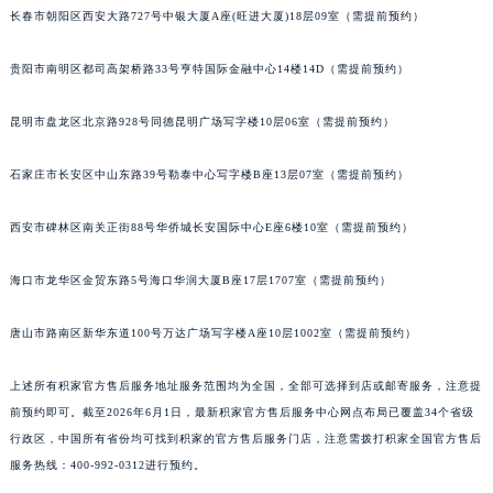
长春市朝阳区西安大路727号中银大厦A座(旺进大厦)18层09室（需提前预约）
安徽省亳州市谯城区魏武大道积家售后服务中心（需提前预约）
安徽省池州市贵池区长江路积家售后服务中心（需提前预约）
贵阳市南明区都司高架桥路33号亨特国际金融中心14楼14D（需提前预约）
安徽省滁州市琅琊区南谯北路积家售后服务中心（需提前预约）
安徽省阜阳市颍州区颍州北路积家售后服务中心（需提前预约）
昆明市盘龙区北京路928号同德昆明广场写字楼10层06室（需提前预约）
安徽省淮北市相山区淮海路积家售后服务中心（需提前预约）
石家庄市长安区中山东路39号勒泰中心写字楼B座13层07室（需提前预约）
安徽省淮南市田家庵区国庆中路积家售后服务中心（需提前预约）
安徽省黄山市屯溪区黄山西路积家售后服务中心（需提前预约）
西安市碑林区南关正街88号华侨城长安国际中心E座6楼10室（需提前预约）
安徽省六安市金安区解放中路积家售后服务中心（需提前预约）
安徽省马鞍山市雨山区湖南西路积家售后服务中心（需提前预约）
海口市龙华区金贸东路5号海口华润大厦B座17层1707室（需提前预约）
安徽省宿州市埇桥区人民中路积家售后服务中心（需提前预约）
安徽省铜陵市铜官区石城大道积家售后服务中心（需提前预约）
唐山市路南区新华东道100号万达广场写字楼A座10层1002室（需提前预约）
安徽省芜湖市镜湖区中山路步行街积家售后服务中心（需提前预约）
上述所有积家官方售后服务地址服务范围均为全国，全部可选择到店或邮寄服务，注意提
安徽省宣城市宣州区叠嶂西路积家售后服务中心（需提前预约）
前预约即可。截至2026年6月1日，最新积家官方售后服务中心网点布局已覆盖34个省级
福建省龙岩市新罗区九一南路积家售后服务中心（需提前预约）
行政区，中国所有省份均可找到积家的官方售后服务门店，注意需拨打积家全国官方售后
福建省南平市建阳区人民西路积家售后服务中心（需提前预约）
服务热线：400-992-0312进行预约。
福建省宁德市蕉城区天湖东路积家售后服务中心（需提前预约）