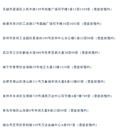
内蒙古自治区锡林郭勒盟市锡林浩特市光明街与额尔敦路交叉口积家售后服务中心（需提前预约）
无锡市梁溪区人民中路139号恒隆广场写字楼1座11层1104室（需提前预约）
内蒙古自治区兴安盟市乌兰浩特市兴安大街积家售后服务中心（需提前预约）
山西省大同市平城区迎宾街积家售后服务中心（需提前预约）
南通市崇川区工农路57号圆融广场写字楼16层1603室（需提前预约）
山西省晋城市城区黄华街积家售后服务中心（需提前预约）
苏州市苏州工业园区星港街199号苏州中心办公楼C座22层08室（需提前预约）
山西省晋中市榆次区顺城街积家售后服务中心（需提前预约）
山西省临汾市尧都区解放路积家售后服务中心（需提前预约）
武汉市江汉区解放大道686号世界贸易大厦38层09室（需提前预约）
山西省吕梁市离石区永宁中路与建设街交叉口积家售后服务中心（需提前预约）
山西省朔州市朔城区怡西路与鄯阳西街交汇处积家售后服务中心（需提前预约）
南宁市青秀区金湖路59号地王大厦12楼1224室（需提前预约）
山西省忻州市忻府区和平东街与七一南路交叉口积家售后服务中心（需提前预约）
合肥市蜀山区潜山路111号万象城华润大厦B座12楼03室（需提前预约）
山西省阳泉市郊区平阳东街与新城大道交叉口积家售后服务中心（需提前预约）
山西省运城市盐湖区河东街积家售后服务中心（需提前预约）
泉州市丰泽区宝洲路729号浦西万达中心写字楼A座7楼709室（需提前预约）
山西省长治市潞州区英雄中路积家售后服务中心（需提前预约）
山西省太原市迎泽区迎泽街道解放路15号亨得利名表维修授权店3楼积家售后服务中心（需提前预约）
青岛市南区山东路6号华润大厦B座22层04室（需提前预约）
天津市和平区赤峰道136号天津国际金融中心26层2603室积家售后服务中心（需提前预约）
安徽省安庆市迎江区人民路积家售后服务中心（需提前预约）
烟台市芝罘区胜利路139号万达金融中心A座907室（需提前预约）
安徽省蚌埠市蚌山区淮河路积家售后服务中心（需提前预约）