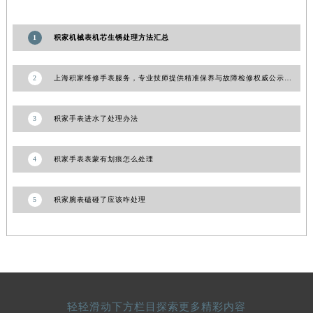
陕西省榆林市榆阳区长兴路积家售后服务中心（需提前预约）
新疆维吾尔自治区阿克苏市东大街积家售后服务中心（需提前预约）
1
积家机械表机芯生锈处理方法汇总
新疆维吾尔自治区阿拉尔市胜利大道积家售后服务中心（需提前预约）
新疆维吾尔自治区阿拉山口市友好路积家售后服务中心（需提前预约）
2
上海积家维修手表服务，专业技师提供精准保养与故障检修权威公示（2026年7月最新）
新疆维吾尔自治区阿勒泰市解放路积家售后服务中心（需提前预约）
新疆维吾尔自治区阿图什市光明路积家售后服务中心（需提前预约）
3
积家手表进水了处理办法
新疆维吾尔自治区白杨市军垦路积家售后服务中心（需提前预约）
新疆维吾尔自治区北屯市团结路积家售后服务中心（需提前预约）
4
积家手表表蒙有划痕怎么处理
新疆维吾尔自治区博乐市博乐市北京路积家售后服务中心（需提前预约）
新疆维吾尔自治区昌吉市延安北路积家售后服务中心（需提前预约）
5
积家腕表磕碰了应该咋处理
新疆维吾尔自治区阜康市博峰路积家售后服务中心（需提前预约）
新疆维吾尔自治区哈密市伊州区建国北路积家售后服务中心（需提前预约）
新疆维吾尔自治区和田市和田市北京西路积家售后服务中心（需提前预约）
新疆维吾尔自治区胡杨河市胡杨河市胡杨路积家售后服务中心（需提前预约）
新疆维吾尔自治区霍尔果斯市亚欧北路积家售后服务中心（需提前预约）
轻轻滑动下方栏目探索更多精彩内容
新疆维吾尔自治区喀什市解放北路积家售后服务中心（需提前预约）