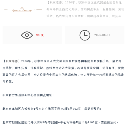
【积家维修】2026年，积家中国区正式完成全国售后服
徐州市鼓楼区淮海东路29号苏宁广场IFC国际金融中心写字楼35层3508室（需提前预约）
务网络的全面优化升级。借助网点革新、服务拓展、流程
扬州市邗江区国展路29号星耀天地写字楼1号楼18层1803室（需提前预约）
重塑、热线整合这四大举措，构建起覆盖全国、规范有
盐城市盐都区世纪大道5号盐城金融城写字楼1号楼16层1604室（需提前预约）
序、便捷高效的官方售后体系，全方位提升中国表主的售
泰州市海陵区永定东路399号置地商务中心东塔写字楼（华润万象城）17层1706室（需提前预约）
后…

98 次
2026-06-01
宁波市江北区大闸南路500号来福士广场办公楼20层2009室（需提前预约）
杭州市上城区钱江路1366号华润大厦写字楼A座5层503-5室（需提前预约）
金华市金东区东市南街777号金华万达广场写字楼4号楼22层2209室（需提前预约）
绍兴市越城区胜利东路379号世茂天际中心写字楼8层805室（需提前预约）
【
积家维修
】2026年，积家中国区正式完成全国售后服务网络的全面优化升级。借助网
点革新、服务拓展、流程重塑、热线整合这四大举措，构建起覆盖全国、规范有序、便捷
嘉兴市南湖区广益路705号嘉兴世界贸易中心写字楼A座13层1304室（需提前预约）
高效的官方售后体系，全方位提升中国表主的售后体验，全力守护每一枚积家腕表的品质
南昌市红谷滩新区红谷中大道998号绿地双子塔（中央广场）A1座办公楼14层07室（需提前预约）
与价值。
济南市历下区经十路11111号华润中心写字楼（万象城）15层1508室（需提前预约）
广州市天河区天河路230号万菱汇国际中心写字楼A塔7层704室（需提前预约）
积家官方售后服务中心全国网点地址：
广州市越秀区环市东路371-375号世界贸易中心大厦南塔写字楼15层07室（需提前预约）
深圳市罗湖区深南东路5001号华润大厦写字楼17层1701室（需提前预约）
北京市东城区东长安街1号东方广场写字楼W3座6层602室（需提前预约）
惠州市惠城区江北文昌一路7号华贸大厦写字楼1座30层05室（需提前预约）
北京市朝阳区建国门外大街甲6号华熙国际中心写字楼D座11层1102室（需提前预约）
厦门市思明区湖滨东路95号华润大厦写字楼B座11层1104室（需提前预约）