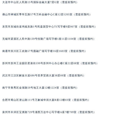
大连市中山区人民路15号国际金融大厦7层G室（需提前预约）
内蒙古自治区兴安盟市乌兰浩特市兴安大街积家售后服务中心（需提前预约）
山西省大同市平城区迎宾街积家售后服务中心（需提前预约）
佛山市禅城区季华五路57号万科金融中心C座12层1205室（需提前预约）
山西省晋城市城区黄华街积家售后服务中心（需提前预约）
山西省晋中市榆次区顺城街积家售后服务中心（需提前预约）
东莞市东城街道鸿福东路1号民盈国贸中心T1写字楼9层907室（需提前预约）
山西省临汾市尧都区解放路积家售后服务中心（需提前预约）
无锡市梁溪区人民中路139号恒隆广场写字楼1座11层1104室（需提前预约）
山西省吕梁市离石区永宁中路与建设街交叉口积家售后服务中心（需提前预约）
山西省朔州市朔城区怡西路与鄯阳西街交汇处积家售后服务中心（需提前预约）
南通市崇川区工农路57号圆融广场写字楼16层1603室（需提前预约）
山西省忻州市忻府区和平东街与七一南路交叉口积家售后服务中心（需提前预约）
山西省阳泉市郊区平阳东街与新城大道交叉口积家售后服务中心（需提前预约）
苏州市苏州工业园区星港街199号苏州中心办公楼C座22层08室（需提前预约）
山西省运城市盐湖区河东街积家售后服务中心（需提前预约）
武汉市江汉区解放大道686号世界贸易大厦38层09室（需提前预约）
山西省长治市潞州区英雄中路积家售后服务中心（需提前预约）
山西省太原市迎泽区迎泽街道解放路15号亨得利名表维修授权店3楼积家售后服务中心（需提前预约）
南宁市青秀区金湖路59号地王大厦12楼1224室（需提前预约）
天津市和平区赤峰道136号天津国际金融中心26层2603室积家售后服务中心（需提前预约）
安徽省安庆市迎江区人民路积家售后服务中心（需提前预约）
合肥市蜀山区潜山路111号万象城华润大厦B座12楼03室（需提前预约）
安徽省蚌埠市蚌山区淮河路积家售后服务中心（需提前预约）
安徽省亳州市谯城区魏武大道积家售后服务中心（需提前预约）
泉州市丰泽区宝洲路729号浦西万达中心写字楼A座7楼709室（需提前预约）