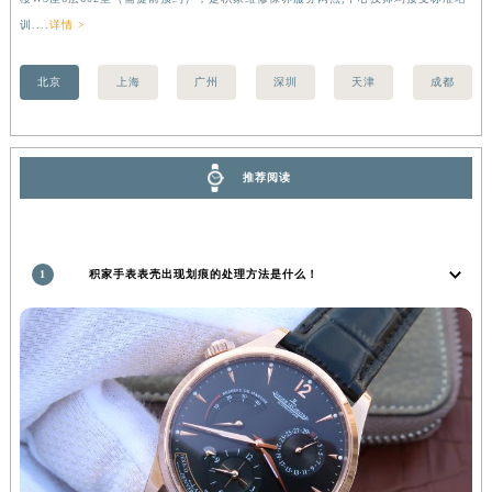
甘肃省嘉峪关市雄关区新华中路积家售后服务中心（需提前预约）
训....
详情 >
甘肃省金昌市金川区北京路积家售后服务中心（需提前预约）
北京
上海
广州
深圳
天津
成都
甘肃省酒泉市肃州区西大街积家售后服务中心（需提前预约）
甘肃省临夏市城南街道团结路积家售后服务中心（需提前预约）
甘肃省陇南市武都区人民路积家售后服务中心（需提前预约）
甘肃省平凉市崆峒区西大街积家售后服务中心（需提前预约）
推荐阅读
甘肃省庆阳市西峰区南大街积家售后服务中心（需提前预约）
甘肃省天水市秦州区民主路积家售后服务中心（需提前预约）
甘肃省武威市凉州区迎宾路积家售后服务中心（需提前预约）
1
积家手表表壳出现划痕的处理方法是什么！
甘肃省张掖市甘州区民乐北路积家售后服务中心（需提前预约）
宁夏回族自治区固原市原州区文化街积家售后服务中心（需提前预约）
宁夏回族自治区石嘴山市大武口区贺兰山路积家售后服务中心（需提前预约）
宁夏回族自治区吴忠市利通区开元大道积家售后服务中心（需提前预约）
宁夏回族自治区银川市兴庆区新华东路97号新百中心C馆一层C1-18号商铺积家售后服务中心（需提前预约）
宁夏回族自治区中卫市沙坡头区鼓楼东街积家售后服务中心（需提前预约）
青海省果洛藏族自治州玛沁县团结路积家售后服务中心（需提前预约）