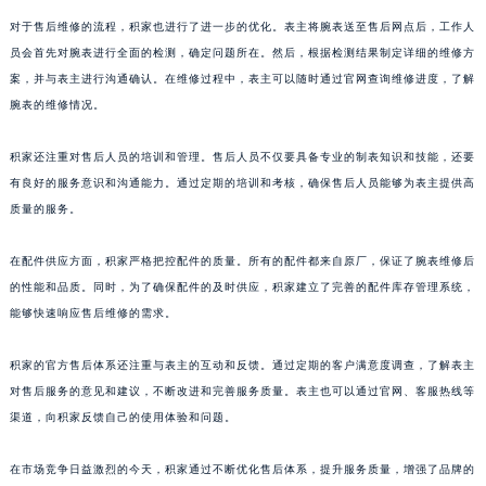
澳门特别行政区花地玛堂区关闸广场积家售后服务中心（需提前预约）
对于售后维修的流程，积家也进行了进一步的优化。表主将腕表送至售后网点后，工作人
澳门特别行政区花王堂区大三巴商圈积家售后服务中心（需提前预约）
员会首先对腕表进行全面的检测，确定问题所在。然后，根据检测结果制定详细的维修方
案，并与表主进行沟通确认。在维修过程中，表主可以随时通过官网查询维修进度，了解
澳门特别行政区嘉模堂区官也街积家售后服务中心（需提前预约）
腕表的维修情况。
澳门省路氹城市金光大道积家售后服务中心（需提前预约）
澳门特别行政区望德堂区塔石广场积家售后服务中心（需提前预约）
积家还注重对售后人员的培训和管理。售后人员不仅要具备专业的制表知识和技能，还要
福建省福州市鼓楼区五四路128-1号恒力城写字楼15层03室积家售后服务中心（需提前预约）
有良好的服务意识和沟通能力。通过定期的培训和考核，确保售后人员能够为表主提供高
福建省厦门市思明区湖滨东路95号万象城华润大厦B座11层1104室积家售后服务中心（需提前预约）
质量的服务。
广东省潮州市潮安区新风路与潮汕路交汇处积家售后服务中心（需提前预约）
在配件供应方面，积家严格把控配件的质量。所有的配件都来自原厂，保证了腕表维修后
广东省广州市天河区天河路230号万菱汇国际中心A塔7层704室积家售后服务中心（需提前预约）
的性能和品质。同时，为了确保配件的及时供应，积家建立了完善的配件库存管理系统，
广东省广州市越秀区环市东路371-375号世界贸易中心大厦南塔15层1507室积家售后服务中心（需提前预约）
能够快速响应售后维修的需求。
广东省河源市源城区越王大道积家售后服务中心（需提前预约）
广东省惠州市惠城区江北文昌一路7号华贸大厦1座30层3005室积家售后服务中心（需提前预约）
积家的官方售后体系还注重与表主的互动和反馈。通过定期的客户满意度调查，了解表主
广东省江门市蓬江区广场西路积家售后服务中心（需提前预约）
对售后服务的意见和建议，不断改进和完善服务质量。表主也可以通过官网、客服热线等
广东省揭阳市榕城进贤门步行街积家售后服务中心（需提前预约）
渠道，向积家反馈自己的使用体验和问题。
广东省茂名市电白区水东街道迎宾大道积家售后服务中心（需提前预约）
在市场竞争日益激烈的今天，积家通过不断优化售后体系，提升服务质量，增强了品牌的
广东省梅州市梅江区金燕大道积家售后服务中心（需提前预约）