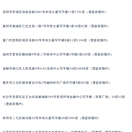
吉林省梅河口市新华街道梅河大街积家售后服务中心（需提前预约）
深圳市罗湖区深南东路5001号华润大厦写字楼17层1701室（需提前预约）
吉林省四平市铁东区紫气大路与南九经街交汇处积家售后服务中心（需提前预约）
吉林省松原市宁江区五环大街积家售后服务中心（需提前预约）
惠州市惠城区江北文昌一路7号华贸大厦写字楼1座30层05室（需提前预约）
吉林省通化市东昌区环通乡江南大街积家售后服务中心（需提前预约）
吉林省延边市延吉市解放路积家售后服务中心（需提前预约）
厦门市思明区湖滨东路95号华润大厦写字楼B座11层1104室（需提前预约）
辽宁省鞍山市铁东区站前街积家售后服务中心（需提前预约）
福州市晋安区横屿路9号东二环泰禾中心写字楼2号楼5层509室（需提前预约）
辽宁省本溪市平山区胜利路积家售后服务中心（需提前预约）
辽宁省朝阳市双塔区新华路积家售后服务中心（需提前预约）
成都市锦江区人民东路6号SAC东原中心写字楼24层2406B室（需提前预约）
辽宁省丹东市振兴区七经街积家售后服务中心（需提前预约）
辽宁省抚顺市新抚区东一路积家售后服务中心（需提前预约）
重庆市江北区观音桥步行街2号融恒时代广场写字楼9层902室（需提前预约）
辽宁省阜新市海州区解放大街积家售后服务中心（需提前预约）
辽宁省葫芦岛市连山区中央路积家售后服务中心（需提前预约）
长沙市芙蓉区定王台街道建湘路393号世茂环球金融中心写字楼（芙蓉广场）10层13室
（需提前预约）
辽宁省锦州市古塔区中央大街积家售后服务中心（需提前预约）
辽宁省辽阳市白塔区新运大街积家售后服务中心（需提前预约）
郑州市二七区铭功路10号华润大厦写字楼29层2905室（需提前预约）
辽宁省盘锦市兴隆台区石油大街积家售后服务中心（需提前预约）
辽宁省铁岭市银州区南马路积家售后服务中心（需提前预约）