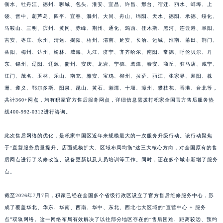
衡水、牡丹江、德州、聊城、包头、淮安、宜昌、许昌、邢台、宿迁、丽水、蚌埠、上
江西省九江市浔阳区浔阳路积家售后服务中心（需提前预约）
饶、晋中、葫芦岛、四平、宜春、滁州、大同、舟山、绵阳、天水、德阳、承德、绥化、
江西省南昌市红谷滩新区红谷中大道998号绿地双子塔（中央广场）A1座办公楼14层1407室积家售后服务中心（需提前预约）
马鞍山、三明、滨州、黄冈、赤峰、荆州、通化、鸡西、佳木斯、黑河、连云港、阜阳、
江西省萍乡市安源区萍安北大道与康庄路交叉口积家售后服务中心（需提前预约）
吉安、枣庄、永州、清远、揭阳、梧州、渭南、延安、长治、运城、淮南、莆田、荆门、
江西省上饶市信州区滨江西路积家售后服务中心（需提前预约）
益阳、梅州、达州、榆林、威海、九江、济宁、齐齐哈尔、南阳、常德、呼伦贝尔、丹
东、锦州、辽阳、辽源、衢州、安庆、龙岩、宁德、鹰潭、泰安、商丘、驻马店、咸宁、
江西省新余市渝水区北湖西路积家售后服务中心（需提前预约）
江门、茂名、玉林、乐山、南充、雅安、宝鸡、柳州、拉萨、丽江、张家界、襄阳、株
江西省宜春市袁州区中山中路积家售后服务中心（需提前预约）
洲、遵义、鄂尔多斯、阳泉、昆山、黄石、湘潭、十堰、漳州、攀枝花、香港、台北等，
江西省鹰潭市月湖区胜利东路积家售后服务中心（需提前预约）
共计360+网点，均有积家官方售后服务网点，详细信息需拨打积家全国官方售后服务热
山东省德州市德城区东风中路积家售后服务中心（需提前预约）
线400-992-0312进行咨询。
山东省东营市东营区济南路积家售后服务中心（需提前预约）
山东省济南市历下区经十路11111号华润中心写字楼（万象城）15层1508室积家售后服务中心（需提前预约）
此次售后网络的优化，是积家中国区近年来规模最大的一次服务升级行动。该行动聚焦
于“直营服务质量提升、店面规模扩大、区域布局均衡”这三大核心方向，对全国原有的售
山东省济宁市任城区太白楼路积家售后服务中心（需提前预约）
后网点进行了装修改造、设备更新以及人员培训等工作。同时，还在多个城市新增了服务
山东省莱芜市文化南路8号银座商城名表维修一楼名表维修积家售后服务中心（需提前预约）
点。
山东省临沂市兰山区解放路积家售后服务中心（需提前预约）
山东省日照市东港区烟台路积家售后服务中心（需提前预约）
截至2026年7月7日，积家已经在全国多个省级行政区设立了官方售后维修服务中心，形
山东省泰安市泰山区财源街道泰山大街积家售后服务中心（需提前预约）
成了覆盖华北、华东、华南、西南、华中、东北、西北七大区域的“直营中心 + 服务
山东省威海市环翠区新威海路89号振华商厦一楼名表维修积家售后服务中心（需提前预约）
点”双轨网络。这一网络布局有效解决了以往部分地区存在的“售后困难、距离较远、预约