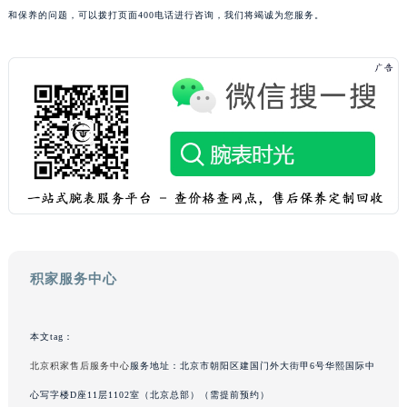
和保养的问题，可以拨打页面400电话进行咨询，我们将竭诚为您服务。
广西壮族自治区贺州市八步区城东街道灵峰南路积家售后服务中心（需提前预约）
广西壮族自治区来宾市兴宾区桂中大道积家售后服务中心（需提前预约）
广西壮族自治区柳州市城中区中山中路积家售后服务中心（需提前预约）
广西壮族自治区钦州市钦南区金海湾东大街积家售后服务中心（需提前预约）
广西壮族自治区梧州市万秀区龙湖镇高旺路积家售后服务中心（需提前预约）
广西壮族自治区玉林市玉州区金玉路积家售后服务中心（需提前预约）
海南省儋州市儋州市那大镇兰洋北路积家售后服务中心（需提前预约）
海南省东方市八所镇解放西路积家售后服务中心（需提前预约）
海南省琼海市嘉积镇东风路积家售后服务中心（需提前预约）
海南省三沙市西沙区西沙群岛永兴岛北京路积家售后服务中心（需提前预约）
海南省三亚市吉阳区迎宾路积家售后服务中心（需提前预约）
积家服务中心
海南省万宁市万城镇解放路积家售后服务中心（需提前预约）
海南省文昌市文城镇教育东路积家售后服务中心（需提前预约）
本文tag：
海南省五指山市通什镇三月三大道积家售后服务中心（需提前预约）
北京积家售后服务中心
服务地址：北京市朝阳区建国门外大街甲6号华熙国际中
香港特别行政区尖沙咀区油尖旺区广东道积家售后服务中心（需提前预约）
心写字楼D座11层1102室（北京总部）（需提前预约）
香港特别行政区金钟区中西区金钟道积家售后服务中心（需提前预约）