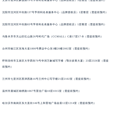
太原市迎泽区解放路15号亨得利名表服务中心（品牌授权店）3层整层（需提前预约）
辽宁省营口市站前区市府路与渤海大街交叉口积家售后服务中心（需提前预约）
辽宁省沈阳市沈河区中街路137号亨得利名表维修授权店1楼积家售后服务中心（需提前预约）
沈阳市沈河区中街路137号亨得利名表服务中心（品牌授权店）1层整层（需提前预约）
辽宁省沈阳市沈河区中街路83号亨得利名表维修授权店1楼积家售后服务中心（需提前预约）
沈阳市沈河区中街路83号亨得利名表服务中心（品牌授权店）1层整层（需提前预约）
北京市朝阳区建国门外大街甲6号华熙国际中心D座11层1102室积家售后服务中心（北京总部）（需提前预约）
北京市东城区东长安街1号王府井东方广场W3座6层602室积家售后服务中心（需提前预约）
乌鲁木齐市天山区红山路26号时代广场（CCMALL）C座17层17-B（需提前预约）
河北省保定市竞秀区朝阳北大街北国先天下积家售后服务中心（需提前预约）
内蒙古自治区阿拉善盟市左旗土尔扈特大街积家售后服务中心（需提前预约）
台州市椒江区东海大道1800号腾达中心东1幢20楼2002室（需提前预约）
内蒙古自治区巴彦淖尔市临河区新华街积家售后服务中心（需提前预约）
呼和浩特市玉泉区大学西街70号华润万象城写字楼（鄂尔多斯大厦）23层2326室（需提
内蒙古自治区包头市青山区幸福路甲3号王府井百货名表维修积家售后服务中心（需提前预约）
前预约）
内蒙古自治区赤峰市红山区哈达街积家售后服务中心（需提前预约）
内蒙古自治区鄂尔多斯市东胜区伊金霍洛街积家售后服务中心（需提前预约）
兰州市七里河区西津西路16号兰州中心写字楼21层2102室（需提前预约）
内蒙古自治区呼伦贝尔市海拉尔区中央街积家售后服务中心（需提前预约）
内蒙古自治区通辽市科尔沁区明仁大街积家售后服务中心（需提前预约）
温州市鹿城区锦绣路1067号置信广场10层1015室（需提前预约）
内蒙古自治区乌海市海勃湾区人民南路积家售后服务中心（需提前预约）
哈尔滨市南岗区东大直街146号上和置地广场金座12层1214室（需提前预约）
内蒙古自治区乌兰察布市集宁区恩和大街积家售后服务中心（需提前预约）
内蒙古自治区锡林郭勒盟市锡林浩特市光明街与额尔敦路交叉口积家售后服务中心（需提前预约）