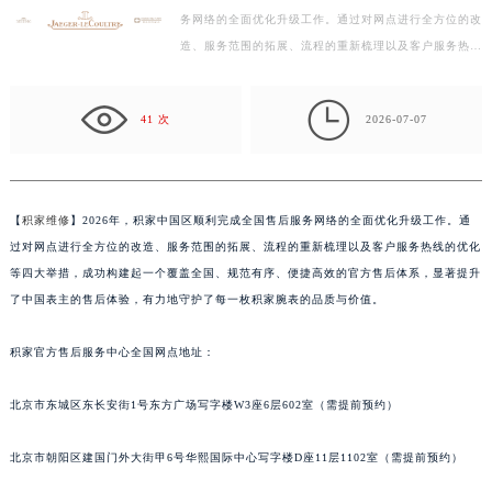
务网络的全面优化升级工作。通过对网点进行全方位的改
扬州市邗江区国展路29号星耀天地写字楼1号楼18层1803室（需提前预约）
造、服务范围的拓展、流程的重新梳理以及客户服务热线
盐城市盐都区世纪大道5号盐城金融城写字楼1号楼16层1604室（需提前预约）
的优化等四大举措，成功构建起一个覆盖全国、规范有
泰州市海陵区永定东路399号置地商务中心东塔写字楼（华润万象城）17层1706室（需提前预约）
序…

宁波市江北区大闸南路500号来福士广场办公楼20层2009室（需提前预约）
41 次
2026-07-07
杭州市上城区钱江路1366号华润大厦写字楼A座5层503-5室（需提前预约）
金华市金东区东市南街777号金华万达广场写字楼4号楼22层2209室（需提前预约）
绍兴市越城区胜利东路379号世茂天际中心写字楼8层805室（需提前预约）
【
积家维修
】2026年，积家中国区顺利完成全国售后服务网络的全面优化升级工作。通
嘉兴市南湖区广益路705号嘉兴世界贸易中心写字楼A座13层1304室（需提前预约）
过对网点进行全方位的改造、服务范围的拓展、流程的重新梳理以及客户服务热线的优化
南昌市红谷滩新区红谷中大道998号绿地双子塔（中央广场）A1座办公楼14层07室（需提前预约）
等四大举措，成功构建起一个覆盖全国、规范有序、便捷高效的官方售后体系，显著提升
济南市历下区经十路11111号华润中心写字楼（万象城）15层1508室（需提前预约）
了中国表主的售后体验，有力地守护了每一枚积家腕表的品质与价值。
广州市天河区天河路230号万菱汇国际中心写字楼A塔7层704室（需提前预约）
积家官方售后服务中心全国网点地址：
广州市越秀区环市东路371-375号世界贸易中心大厦南塔写字楼15层07室（需提前预约）
深圳市罗湖区深南东路5001号华润大厦写字楼17层1701室（需提前预约）
北京市东城区东长安街1号东方广场写字楼W3座6层602室（需提前预约）
惠州市惠城区江北文昌一路7号华贸大厦写字楼1座30层05室（需提前预约）
厦门市思明区湖滨东路95号华润大厦写字楼B座11层1104室（需提前预约）
北京市朝阳区建国门外大街甲6号华熙国际中心写字楼D座11层1102室（需提前预约）
福州市鼓楼区五四路128-1号恒力城写字楼15层03室（需提前预约）