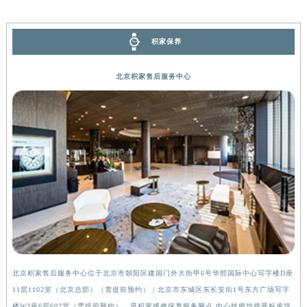
湖南省郴州市北湖区国庆北路积家售后服务中心（需提前预约）
湖南省衡阳市雁峰区解放路积家售后服务中心（需提前预约）
积家保养
湖南省怀化市鹤城区迎丰中路积家售后服务中心（需提前预约）
湖南省娄底市娄星区长青街积家售后服务中心（需提前预约）
北京积家售后服务中心
湖南省邵阳市双清区东风路积家售后服务中心（需提前预约）
湖南省湘潭市雨湖区莲城大道积家售后服务中心（需提前预约）
湖南省益阳市赫山区桃花仑路积家售后服务中心（需提前预约）
湖南省永州市冷水滩区永州大道与中兴路交叉口积家售后服务中心（需提前预约）
湖南省岳阳市岳阳楼区东茅岭路积家售后服务中心（需提前预约）
湖南省张家界市永定区解放路积家售后服务中心（需提前预约）
湖南省长沙市芙蓉区建湘路393号世茂环球金融中心写字楼10层1013室积家售后服务中心（需提前预约）
湖南省株洲市芦淞区建设南路积家售后服务中心（需提前预约）
甘肃省白银市白银区北京路积家售后服务中心（需提前预约）
甘肃省定西市安定区解放路积家售后服务中心（需提前预约）
北京积家售后服务中心位于北京市朝阳区建国门外大街甲6号华熙国际中心写字楼D座
上
甘肃省敦煌市沙州镇阳关中路积家售后服务中心（需提前预约）
11层1102室（北京总部）（需提前预约） | 北京市东城区东长安街1号东方广场写字
（
甘肃省合作市人民街积家售后服务中心（需提前预约）
楼W3座6层602室（需提前预约），是积家维修保养服务网点,中心技师均接受标准培
前