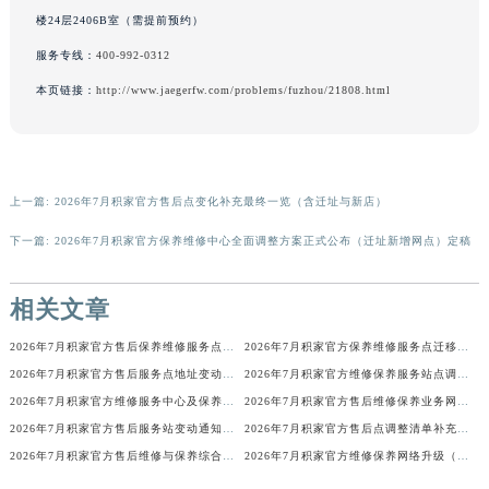
楼24层2406B室（需提前预约）
河南省许昌市魏都区建安大道与八龙路交叉口积家售后服务中心（需提前预约）
河南省郑州市二七区民主路10号华润大厦29层2905室积家售后服务中心（需提前预约）
服务专线：
400-992-0312
河南省周口市川汇区七一路积家售后服务中心（需提前预约）
本页链接：
http://www.jaegerfw.com/problems/fuzhou/21808.html
河南省驻马店市驿城区乐山大道与置地大道交叉口积家售后服务中心（需提前预约）
湖北省鄂州市鄂城区文星大道积家售后服务中心（需提前预约）
湖北省黄冈市黄州区赤壁大道积家售后服务中心（需提前预约）
上一篇:
2026年7月积家官方售后点变化补充最终一览（含迁址与新店）
湖北省黄石市黄石港区武汉路积家售后服务中心（需提前预约）
湖北省荆门市东宝中天街步行街积家售后服务中心（需提前预约）
下一篇:
2026年7月积家官方保养维修中心全面调整方案正式公布（迁址新增网点）定稿
湖北省荆州市荆州区荆中路积家售后服务中心（需提前预约）
湖北省十堰市茅箭区人民北路积家售后服务中心（需提前预约）
相关文章
湖北省随州市曾都区青年路积家售后服务中心（需提前预约）
2026年7月积家官方售后保养维修服务点迁址与新增网点正式说明对外发布
2026年7月积家官方保养维修服务点迁移与新设网点补充完整版文件定稿
湖北省咸宁市咸安区长安大道积家售后服务中心（需提前预约）
2026年7月积家官方售后服务点地址变动及新开简明补充通告
2026年7月积家官方维修保养服务站点调整补充确认说明发布
湖北省襄阳市樊城区长虹路与人民路交叉口积家售后服务中心（需提前预约）
2026年7月积家官方维修服务中心及保养站最新调整补充最终明细表内容
2026年7月积家官方售后维修保养业务网点重新配置补充通知文本
湖北省孝感市孝南区复兴大道积家售后服务中心（需提前预约）
2026年7月积家官方售后服务站变动通知（搬迁及新增）
2026年7月积家官方售后点调整清单补充版（迁址+新开业）
湖北省宜昌市西陵区夷陵大道与港窑路积家售后服务中心（需提前预约）
2026年7月积家官方售后维修与保养综合服务中心迁址补充最终确认文件
2026年7月积家官方维修保养网络升级（搬迁新店）公告原文内容公示
湖南省常德市武陵区人民路积家售后服务中心（需提前预约）