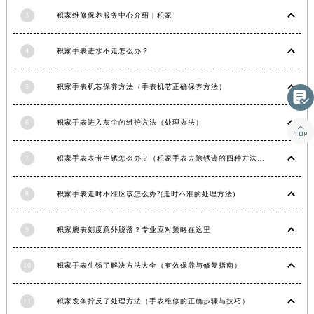
湖南省常德市武陵区人民路积家售后服务中心（需提前预约）
3
积家维修保养服务中心介绍 | 积家
湖南省郴州市北湖区国庆北路积家售后服务中心（需提前预约）
4
积家手表进水不走怎么办？
湖南省衡阳市雁峰区解放路积家售后服务中心（需提前预约）
湖南省怀化市鹤城区迎丰中路积家售后服务中心（需提前预约）
5
积家手表机芯保养方法（手表机芯正确保养方法）
湖南省娄底市娄星区长青街积家售后服务中心（需提前预约）

湖南省邵阳市双清区东风路积家售后服务中心（需提前预约）
6
积家手表进入灰尘的维护方法（处理办法）

湖南省湘潭市雨湖区莲城大道积家售后服务中心（需提前预约）
湖南省益阳市赫山区桃花仑路积家售后服务中心（需提前预约）
7
积家手表表带生锈怎么办？（积家手表去除锈迹的四种方法）
湖南省永州市冷水滩区永州大道与中兴路交叉口积家售后服务中心（需提前预约）
湖南省岳阳市岳阳楼区东茅岭路积家售后服务中心（需提前预约）
8
积家手表走时不准应该怎么办?(走时不准的处理方法)
湖南省张家界市永定区解放路积家售后服务中心（需提前预约）
湖南省长沙市芙蓉区建湘路393号世茂环球金融中心写字楼10层1013室积家售后服务中心（需提前预约）
9
积家腕表刻度意外脱落？专业应对策略在这里
湖南省株洲市芦淞区建设南路积家售后服务中心（需提前预约）
10
积家手表生锈了解决方法大全（有效保养与修复指南）
甘肃省白银市白银区北京路积家售后服务中心（需提前预约）
甘肃省定西市安定区解放路积家售后服务中心（需提前预约）
11
积家发条拧反了处理方法（手表维修的正确步骤与技巧）
甘肃省敦煌市沙州镇阳关中路积家售后服务中心（需提前预约）