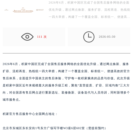
2026年6月，积家中国区完成了全国售后服务网络的全面
徐州市鼓楼区淮海东路29号苏宁广场IFC国际金融中心写字楼35层3508室（需提前预约）
优化升级，通过网点焕新、服务扩容、流程再造、热线统
扬州市邗江区国展路29号星耀天地写字楼1号楼18层1803室（需提前预约）
一四大举措，构建了一个覆盖全国、标准统一、便捷高效
盐城市盐都区世纪大道5号盐城金融城写字楼1号楼16层1604室（需提前预约）
的官方售后体系，全面提升中国表主的售后体验，守护
泰州市海陵区永定东路399号置地商务中心东塔写字楼（华润万象城）17层1706室（需提前预约）
每…

111 次
2026-05-30
宁波市江北区大闸南路500号来福士广场办公楼20层2009室（需提前预约）
杭州市上城区钱江路1366号华润大厦写字楼A座5层503-5室（需提前预约）
金华市金东区东市南街777号金华万达广场写字楼4号楼22层2209室（需提前预约）
绍兴市越城区胜利东路379号世茂天际中心写字楼8层805室（需提前预约）
2026年6月，积家中国区完成了全国售后服务网络的全面优化升级，通过网点焕新、服务
扩容、流程再造、热线统一四大举措，构建了一个覆盖全国、标准统一、便捷高效的官方
嘉兴市南湖区广益路705号嘉兴世界贸易中心写字楼A座13层1304室（需提前预约）
售后体系，全面提升中国表主的售后体验，守护每一枚积家腕表的品质与价值。此次升级
南昌市红谷滩新区红谷中大道998号绿地双子塔（中央广场）A1座办公楼14层07室（需提前预约）
是积家中国区近年来规模最大的服务升级工程，聚焦“直营提质、扩容、区域均衡”三大方
济南市历下区经十路11111号华润中心写字楼（万象城）15层1508室（需提前预约）
向，对全国原有售后网点进行重新选址、装修焕新、设备迭代与人员培训，同时新增多个
广州市天河区天河路230号万菱汇国际中心写字楼A塔7层704室（需提前预约）
城市服务点。
广州市越秀区环市东路371-375号世界贸易中心大厦南塔写字楼15层07室（需提前预约）
深圳市罗湖区深南东路5001号华润大厦写字楼17层1701室（需提前预约）
积家官方售后服务中心全国网点地址：
惠州市惠城区江北文昌一路7号华贸大厦写字楼1座30层05室（需提前预约）
北京市东城区东长安街1号东方广场写字楼W3座6层602室（需提前预约）
厦门市思明区湖滨东路95号华润大厦写字楼B座11层1104室（需提前预约）