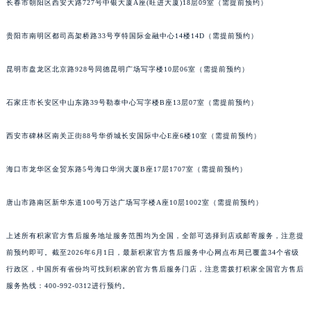
长春市朝阳区西安大路727号中银大厦A座(旺进大厦)18层09室（需提前预约）
安徽省亳州市谯城区魏武大道积家售后服务中心（需提前预约）
安徽省池州市贵池区长江路积家售后服务中心（需提前预约）
贵阳市南明区都司高架桥路33号亨特国际金融中心14楼14D（需提前预约）
安徽省滁州市琅琊区南谯北路积家售后服务中心（需提前预约）
昆明市盘龙区北京路928号同德昆明广场写字楼10层06室（需提前预约）
安徽省阜阳市颍州区颍州北路积家售后服务中心（需提前预约）
安徽省淮北市相山区淮海路积家售后服务中心（需提前预约）
石家庄市长安区中山东路39号勒泰中心写字楼B座13层07室（需提前预约）
安徽省淮南市田家庵区国庆中路积家售后服务中心（需提前预约）
安徽省黄山市屯溪区黄山西路积家售后服务中心（需提前预约）
西安市碑林区南关正街88号华侨城长安国际中心E座6楼10室（需提前预约）
安徽省六安市金安区解放中路积家售后服务中心（需提前预约）
安徽省马鞍山市雨山区湖南西路积家售后服务中心（需提前预约）
海口市龙华区金贸东路5号海口华润大厦B座17层1707室（需提前预约）
安徽省宿州市埇桥区人民中路积家售后服务中心（需提前预约）
唐山市路南区新华东道100号万达广场写字楼A座10层1002室（需提前预约）
安徽省铜陵市铜官区石城大道积家售后服务中心（需提前预约）
安徽省芜湖市镜湖区中山路步行街积家售后服务中心（需提前预约）
上述所有积家官方售后服务地址服务范围均为全国，全部可选择到店或邮寄服务，注意提
安徽省宣城市宣州区叠嶂西路积家售后服务中心（需提前预约）
前预约即可。截至2026年6月1日，最新积家官方售后服务中心网点布局已覆盖34个省级
福建省龙岩市新罗区九一南路积家售后服务中心（需提前预约）
行政区，中国所有省份均可找到积家的官方售后服务门店，注意需拨打积家全国官方售后
福建省南平市建阳区人民西路积家售后服务中心（需提前预约）
服务热线：400-992-0312进行预约。
福建省宁德市蕉城区天湖东路积家售后服务中心（需提前预约）