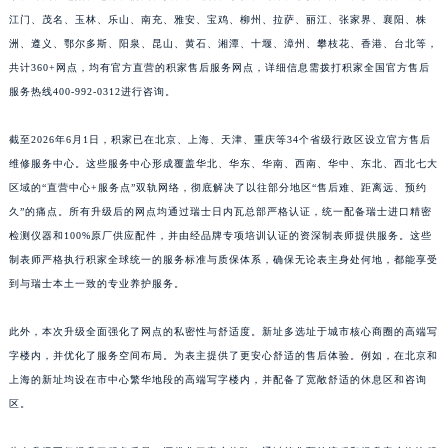
江西省景德镇市珠山区珠山中路积家售后服务中心（需提前预约）
江门、茂名、玉林、乐山、南充、雅安、宝鸡、柳州、拉萨、丽江、张家界、襄阳、株
洲、遵义、鄂尔多斯、阳泉、昆山、黄石、湘潭、十堰、漳州、攀枝花、香港、台北等，
江西省九江市浔阳区浔阳路积家售后服务中心（需提前预约）
共计360+网点，均有官方直营的积家售后服务网点，详细信息需拨打积家全国官方售后
江西省南昌市红谷滩新区红谷中大道998号绿地双子塔（中央广场）A1座办公楼14层1407室积家售后服务中心（需提前预约）
服务热线400-992-0312进行咨询。
江西省萍乡市安源区萍安北大道与康庄路交叉口积家售后服务中心（需提前预约）
江西省上饶市信州区滨江西路积家售后服务中心（需提前预约）
截至2026年6月1日，积家已在北京、上海、天津、重庆等34个省级行政区设立官方售后
江西省新余市渝水区北湖西路积家售后服务中心（需提前预约）
维修服务中心。这些服务中心形成覆盖华北、华东、华南、西南、华中、东北、西北七大
江西省宜春市袁州区中山中路积家售后服务中心（需提前预约）
区域的“直营中心+服务点”双轨网络，彻底解决了以往部分地区“售后难、距离远、预约
久”的痛点。所有升级后的网点均通过瑞士日内瓦总部严格认证，统一配备瑞士进口精密
江西省鹰潭市月湖区胜利东路积家售后服务中心（需提前预约）
检测仪器和100%原厂供应配件，并由经品牌专项培训认证的资深制表师提供服务。这些
山东省德州市德城区东风中路积家售后服务中心（需提前预约）
制表师严格执行积家全球统一的服务标准与质保体系，确保无论表主身处何地，都能享受
山东省东营市东营区济南路积家售后服务中心（需提前预约）
到与瑞士本土一致的专业养护服务。
山东省济南市历下区经十路11111号华润中心写字楼（万象城）15层1508室积家售后服务中心（需提前预约）
山东省济宁市任城区太白楼路积家售后服务中心（需提前预约）
此外，本次升级全面强化了网点的私密性与舒适度。新址多选址于城市核心商圈的高端写
山东省莱芜市文化南路8号银座商城名表维修一楼名表维修积家售后服务中心（需提前预约）
字楼内，并优化了服务空间布局。为表主提供了更安心舒适的售后体验。例如，在北京和
上海的新址均设在市中心繁华地段的高端写字楼内，并配备了宽敞舒适的休息区和咨询
山东省临沂市兰山区解放路积家售后服务中心（需提前预约）
区。
山东省日照市东港区烟台路积家售后服务中心（需提前预约）
山东省泰安市泰山区财源街道泰山大街积家售后服务中心（需提前预约）