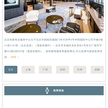
香港特别行政区金钟区中西区金钟道积家售后服务中心（需提前预约）
香港特别行政区九龙区油尖旺区弥敦道积家售后服务中心（需提前预约）
香港特别行政区铜锣湾区湾仔区轩尼诗道积家售后服务中心（需提前预约）
河南省安阳市文峰区解放大道积家售后服务中心（需提前预约）
河南省鹤壁市淇滨区九州路积家售后服务中心（需提前预约）
河南省济源市沁园街道济水大道积家售后服务中心（需提前预约）
北京积家售后服务中心位于北京市朝阳区建国门外大街甲6号华熙国际中心写字楼D座
上
河南省焦作市解放区解放路积家售后服务中心（需提前预约）
11层1102室（北京总部）（需提前预约） | 北京市东城区东长安街1号东方广场写字
（
楼W3座6层602室（需提前预约），是积家维修保养服务网点,中心技师均接受标准培
前
河南省开封市鼓楼区中山路积家售后服务中心（需提前预约）
训....
详情 >
河南省洛阳市西工区中州中路与解放路交叉口积家售后服务中心（需提前预约）
河南省漯河市源汇区交通路积家售后服务中心（需提前预约）
北京
上海
广州
深圳
天津
成都
河南省南阳市宛城区范蠡东路与南都路交叉口积家售后服务中心（需提前预约）
河南省平顶山市卫东区建设路积家售后服务中心（需提前预约）
河南省濮阳市大华龙区开州路绿城路交叉口积家售后服务中心（需提前预约）
推荐阅读
河南省三门峡市湖滨区和平路积家售后服务中心（需提前预约）
河南省商丘市梁园区神火大道积家售后服务中心（需提前预约）
河南省新乡市红旗区人民路积家售后服务中心（需提前预约）