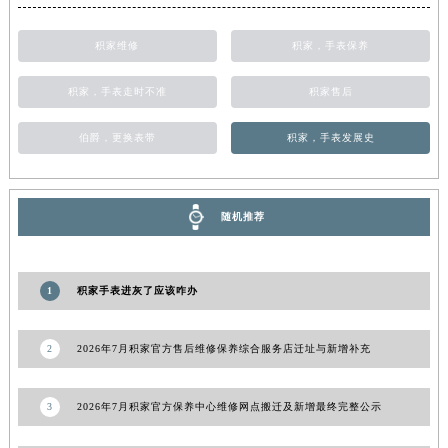
甘肃省合作市人民街积家售后服务中心（需提前预约）
积家维修
积家，手表保养
甘肃省嘉峪关市雄关区新华中路积家售后服务中心（需提前预约）
甘肃省金昌市金川区北京路积家售后服务中心（需提前预约）
积家，手表走时不准
积家售后
甘肃省酒泉市肃州区西大街积家售后服务中心（需提前预约）
甘肃省临夏市城南街道团结路积家售后服务中心（需提前预约）
伯爵，更换表带
积家，手表发展史
甘肃省陇南市武都区人民路积家售后服务中心（需提前预约）
甘肃省平凉市崆峒区西大街积家售后服务中心（需提前预约）
甘肃省庆阳市西峰区南大街积家售后服务中心（需提前预约）
随机推荐
甘肃省天水市秦州区民主路积家售后服务中心（需提前预约）
甘肃省武威市凉州区迎宾路积家售后服务中心（需提前预约）
1
积家手表进灰了应该咋办
甘肃省张掖市甘州区民乐北路积家售后服务中心（需提前预约）
宁夏回族自治区固原市原州区文化街积家售后服务中心（需提前预约）
2
2026年7月积家官方售后维修保养综合服务店迁址与新增补充
宁夏回族自治区石嘴山市大武口区贺兰山路积家售后服务中心（需提前预约）
宁夏回族自治区吴忠市利通区开元大道积家售后服务中心（需提前预约）
3
2026年7月积家官方保养中心维修网点搬迁及新增最终完整公示
宁夏回族自治区银川市兴庆区新华东路97号新百中心C馆一层C1-18号商铺积家售后服务中心（需提前预约）
宁夏回族自治区中卫市沙坡头区鼓楼东街积家售后服务中心（需提前预约）