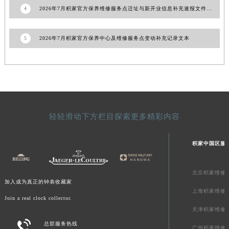
4
2026年7月积家官方保养维修服务点迁址与新开业信息补充速报文件内容
青海省果洛藏族自治州玛沁县团结路积家售后服务中心（需提前预约）
青海省海北藏族自治州海晏县将军路积家售后服务中心（需提前预约）
5
2026年7月积家官方保养中心及维修服务点变动补充记录文本
青海省海东市乐都区滨河路积家售后服务中心（需提前预约）
青海省海南藏族自治州共和县青海湖大街积家售后服务中心（需提前预约）
青海省海西蒙古族藏族自治州德令哈市柴达木路积家售后服务中心（需提前预约）
青海省黄南藏族自治州同仁市德合隆路积家售后服务中心（需提前预约）
青海省西宁市城西区海湖新区西关大道积家售后服务中心（需提前预约）
青海省玉树藏族自治州结古镇胜利路积家售后服务中心（需提前预约）
轻轻滑动下方栏目探索更多精彩内容
陕西省安康市汉滨区金州路积家售后服务中心（需提前预约）
陕西省宝鸡市渭滨区经二路积家售后服务中心（需提前预约）
积家中国区服
陕西省汉中市汉台区北大街积家售后服务中心（需提前预约）
陕西省商洛市商州区州城街积家售后服务中心（需提前预约）
北京积家维修
陕西省铜川市王益区红旗街积家售后服务中心（需提前预约）
加入成为真正的钟表收藏家
上海积家维修
陕西省渭南市临渭区东风大街积家售后服务中心（需提前预约）
Join a real clock collector.
天津积家维修
陕西省咸阳市秦都区沣西新城统一西路与白马河路交汇处积家售后服务中心（需提前预约）

总部服务热线
陕西省延安市宝塔区中心街积家售后服务中心（需提前预约）
广州积家维修