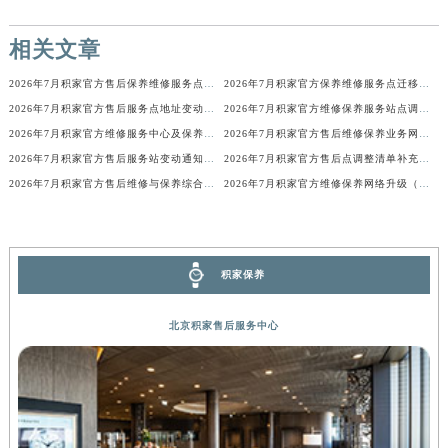
广西壮族自治区河池市金城江区金城江街道朝阳路积家售后服务中心（需提前预约）
相关文章
广西壮族自治区贺州市八步区城东街道灵峰南路积家售后服务中心（需提前预约）
广西壮族自治区来宾市兴宾区桂中大道积家售后服务中心（需提前预约）
2026年7月积家官方售后保养维修服务点迁址与新增网点正式说明对外发布
2026年7月积家官方保养维修服务点迁移与新设网点补充完整版文件定稿
广西壮族自治区柳州市城中区中山中路积家售后服务中心（需提前预约）
2026年7月积家官方售后服务点地址变动及新开简明补充通告
2026年7月积家官方维修保养服务站点调整补充确认说明发布
广西壮族自治区钦州市钦南区金海湾东大街积家售后服务中心（需提前预约）
2026年7月积家官方维修服务中心及保养站最新调整补充最终明细表内容
2026年7月积家官方售后维修保养业务网点重新配置补充通知文本
2026年7月积家官方售后服务站变动通知（搬迁及新增）
2026年7月积家官方售后点调整清单补充版（迁址+新开业）
广西壮族自治区梧州市万秀区龙湖镇高旺路积家售后服务中心（需提前预约）
2026年7月积家官方售后维修与保养综合服务中心迁址补充最终确认文件
2026年7月积家官方维修保养网络升级（搬迁新店）公告原文内容公示
广西壮族自治区玉林市玉州区金玉路积家售后服务中心（需提前预约）
海南省儋州市儋州市那大镇兰洋北路积家售后服务中心（需提前预约）
海南省东方市八所镇解放西路积家售后服务中心（需提前预约）
海南省琼海市嘉积镇东风路积家售后服务中心（需提前预约）
积家保养
海南省三沙市西沙区西沙群岛永兴岛北京路积家售后服务中心（需提前预约）
北京积家售后服务中心
海南省三亚市吉阳区迎宾路积家售后服务中心（需提前预约）
海南省万宁市万城镇解放路积家售后服务中心（需提前预约）
海南省文昌市文城镇教育东路积家售后服务中心（需提前预约）
海南省五指山市通什镇三月三大道积家售后服务中心（需提前预约）
香港特别行政区尖沙咀区油尖旺区广东道积家售后服务中心（需提前预约）