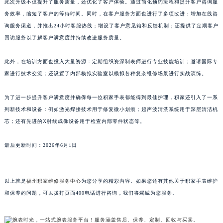
此次升级不仅提升了服务质量，还优化了客户体验。通过简化预约流程和提升客户咨询服
山东省威海市环翠区新威海路89号振华商厦一楼名表维修积家售后服务中心（需提前预约）
务效率，缩短了客户的等待时间。同时，在客户服务方面也进行了多项改进：增加在线咨
山东省潍坊市奎文区东风东街积家售后服务中心（需提前预约）
询服务渠道，并推出24小时客服热线；增设了客户意见箱和反馈机制；还提供了定期客户
山东省枣庄市滕州市北辛路与善国路交叉口积家售后服务中心（需提前预约）
回访服务以了解客户满意度并持续改进服务质量。
山东省淄博市张店区金晶大道积家售后服务中心（需提前预约）
此外，在培训方面也投入大量资源：定期组织资深制表师进行专业技能培训；邀请国际专
上海市黄浦区南京东路299号宏伊国际广场写字楼8层806室积家售后服务中心（需提前预约）
家进行技术交流；还设置了内部模拟实验室以模拟各种复杂维修场景进行实战演练。
上海市徐汇区虹桥路3号港汇中心2座37层3705室积家售后服务中心（需提前预约）
浙江省杭州市上城区钱江路1366号华润大厦A座5层503-5室积家售后服务中心（需提前预约）
为了进一步提升客户满意度并确保每一位积家手表都能得到最佳护理，积家还引入了一系
浙江省湖州市吴兴区劳动路积家售后服务中心（需提前预约）
列新技术和设备：例如激光焊接技术用于修复微小划痕；超声波清洗系统用于深层清洁机
浙江省嘉兴市南湖区广益路705号嘉兴世界贸易中心A座13层1304室积家售后服务中心（需提前预约）
芯；还有先进的X射线成像设备用于检查内部零件状态等。
浙江省金华市金东区东市南街777号金华万达广场4号楼22楼2209室积家售后服务中心（需提前预约）
最后更新时间：2026年6月1日
浙江省丽水市莲都区解放街积家售后服务中心（需提前预约）
浙江省宁波市江北区大闸南路500号来福士广场办公楼20层2009室积家售后服务中心（需提前预约）
浙江省衢州市柯城区上街积家售后服务中心（需提前预约）
以上就是
福州积家维修服务中心
为您分享的精彩内容。如果您还有其他关于积家手表维护
浙江省绍兴市越城区胜利东路379号世茂天际中心写字楼8层805室积家售后服务中心（需提前预约）
和保养的问题，可以拨打页面400电话进行咨询，我们将竭诚为您服务。
浙江省舟山市定海区解放东路积家售后服务中心（需提前预约）
澳门特别行政区大堂区议事亭前地（新马路）积家售后服务中心（需提前预约）