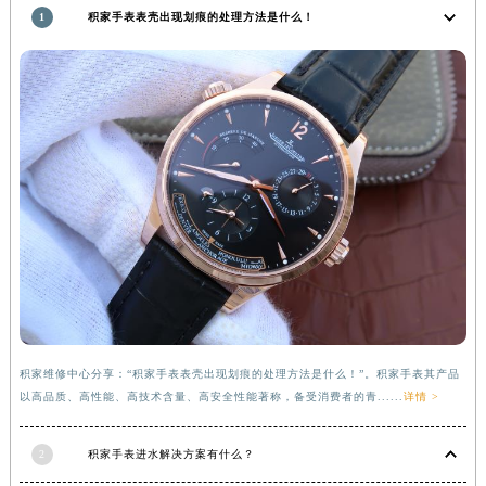
1
积家手表表壳出现划痕的处理方法是什么！
河南省信阳市浉河区东方红大道积家售后服务中心（需提前预约）
河南省许昌市魏都区建安大道与八龙路交叉口积家售后服务中心（需提前预约）
河南省郑州市二七区民主路10号华润大厦29层2905室积家售后服务中心（需提前预约）
河南省周口市川汇区七一路积家售后服务中心（需提前预约）
河南省驻马店市驿城区乐山大道与置地大道交叉口积家售后服务中心（需提前预约）
湖北省鄂州市鄂城区文星大道积家售后服务中心（需提前预约）
湖北省黄冈市黄州区赤壁大道积家售后服务中心（需提前预约）
湖北省黄石市黄石港区武汉路积家售后服务中心（需提前预约）
湖北省荆门市东宝中天街步行街积家售后服务中心（需提前预约）
湖北省荆州市荆州区荆中路积家售后服务中心（需提前预约）
湖北省十堰市茅箭区人民北路积家售后服务中心（需提前预约）
湖北省随州市曾都区青年路积家售后服务中心（需提前预约）
积家维修中心分享：“积家手表表壳出现划痕的处理方法是什么！”。积家手表其产品
湖北省咸宁市咸安区长安大道积家售后服务中心（需提前预约）
以高品质、高性能、高技术含量、高安全性能著称，备受消费者的青......
详情 >
湖北省襄阳市樊城区长虹路与人民路交叉口积家售后服务中心（需提前预约）
湖北省孝感市孝南区复兴大道积家售后服务中心（需提前预约）
2
积家手表进水解决方案有什么？
湖北省宜昌市西陵区夷陵大道与港窑路积家售后服务中心（需提前预约）