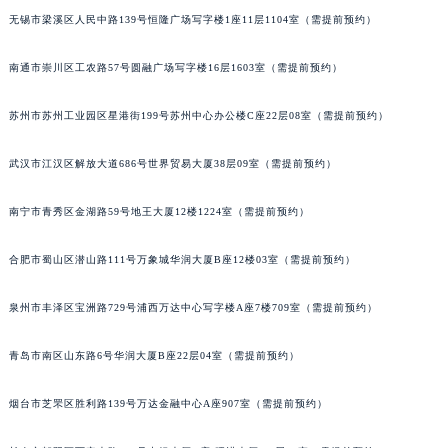
内蒙古自治区锡林郭勒盟市锡林浩特市光明街与额尔敦路交叉口积家售后服务中心（需提前预约）
无锡市梁溪区人民中路139号恒隆广场写字楼1座11层1104室（需提前预约）
内蒙古自治区兴安盟市乌兰浩特市兴安大街积家售后服务中心（需提前预约）
南通市崇川区工农路57号圆融广场写字楼16层1603室（需提前预约）
山西省大同市平城区迎宾街积家售后服务中心（需提前预约）
山西省晋城市城区黄华街积家售后服务中心（需提前预约）
苏州市苏州工业园区星港街199号苏州中心办公楼C座22层08室（需提前预约）
山西省晋中市榆次区顺城街积家售后服务中心（需提前预约）
山西省临汾市尧都区解放路积家售后服务中心（需提前预约）
武汉市江汉区解放大道686号世界贸易大厦38层09室（需提前预约）
山西省吕梁市离石区永宁中路与建设街交叉口积家售后服务中心（需提前预约）
南宁市青秀区金湖路59号地王大厦12楼1224室（需提前预约）
山西省朔州市朔城区怡西路与鄯阳西街交汇处积家售后服务中心（需提前预约）
山西省忻州市忻府区和平东街与七一南路交叉口积家售后服务中心（需提前预约）
合肥市蜀山区潜山路111号万象城华润大厦B座12楼03室（需提前预约）
山西省阳泉市郊区平阳东街与新城大道交叉口积家售后服务中心（需提前预约）
山西省运城市盐湖区河东街积家售后服务中心（需提前预约）
泉州市丰泽区宝洲路729号浦西万达中心写字楼A座7楼709室（需提前预约）
山西省长治市潞州区英雄中路积家售后服务中心（需提前预约）
山西省太原市迎泽区迎泽街道解放路15号亨得利名表维修授权店3楼积家售后服务中心（需提前预约）
青岛市南区山东路6号华润大厦B座22层04室（需提前预约）
天津市和平区赤峰道136号天津国际金融中心26层2603室积家售后服务中心（需提前预约）
烟台市芝罘区胜利路139号万达金融中心A座907室（需提前预约）
安徽省安庆市迎江区人民路积家售后服务中心（需提前预约）
安徽省蚌埠市蚌山区淮河路积家售后服务中心（需提前预约）