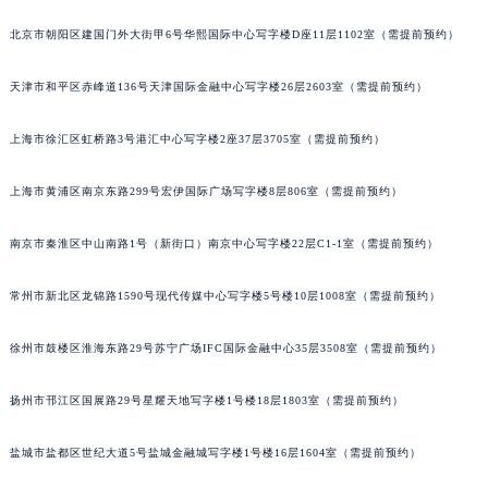
福州市鼓楼区五四路128-1号恒力城写字楼15层03室（需提前预约）
北京市朝阳区建国门外大街甲6号华熙国际中心写字楼D座11层1102室（需提前预约）
成都市锦江区人民东路6号SAC东原中心写字楼24层2406B室（需提前预约）
重庆市江北区观音桥步行街2号融恒时代广场写字楼9层902室（需提前预约）
天津市和平区赤峰道136号天津国际金融中心写字楼26层2603室（需提前预约）
长沙市芙蓉区定王台街道建湘路393号世茂环球金融中心写字楼（芙蓉广场）10层13室（需提前预约）
上海市徐汇区虹桥路3号港汇中心写字楼2座37层3705室（需提前预约）
郑州市二七区铭功路10号华润大厦写字楼29层2905室（需提前预约）
太原市迎泽区解放路15号亨得利名表服务中心（品牌授权店）3层整层（需提前预约）
上海市黄浦区南京东路299号宏伊国际广场写字楼8层806室（需提前预约）
沈阳市沈河区中街路137号亨得利名表服务中心（品牌授权店）1层整层（需提前预约）
沈阳市沈河区中街路83号亨得利名表服务中心（品牌授权店）1层整层（需提前预约）
南京市秦淮区中山南路1号（新街口）南京中心写字楼22层C1-1室（需提前预约）
乌鲁木齐市天山区红山路26号时代广场（CCMALL）C座17层17-B（需提前预约）
温州市鹿城区锦绣路1067号置信广场10层1015室（需提前预约）
常州市新北区龙锦路1590号现代传媒中心写字楼5号楼10层1008室（需提前预约）
哈尔滨市道里区友谊西路600号富力中心T2座写字楼29层03室（需提前预约）
徐州市鼓楼区淮海东路29号苏宁广场IFC国际金融中心35层3508室（需提前预约）
大连市中山区人民路15号国际金融大厦7层G室（需提前预约）
佛山市禅城区季华五路57号万科金融中心C座12层1205室（需提前预约）
扬州市邗江区国展路29号星耀天地写字楼1号楼18层1803室（需提前预约）
东莞市东城街道鸿福东路1号民盈国贸中心T1写字楼9层907室（需提前预约）
无锡市梁溪区人民中路139号恒隆广场写字楼1座11层1104室（需提前预约）
盐城市盐都区世纪大道5号盐城金融城写字楼1号楼16层1604室（需提前预约）
南通市崇川区工农路57号圆融广场写字楼16层1603室（需提前预约）