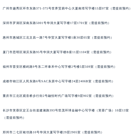
吉林省辽源市龙山区人民大街积家售后服务中心（需提前预约）
广州市越秀区环市东路371-375号世界贸易中心大厦南塔写字楼15层07室（需提前预约）
吉林省梅河口市新华街道梅河大街积家售后服务中心（需提前预约）
吉林省四平市铁东区紫气大路与南九经街交汇处积家售后服务中心（需提前预约）
深圳市罗湖区深南东路5001号华润大厦写字楼17层1701室（需提前预约）
吉林省松原市宁江区五环大街积家售后服务中心（需提前预约）
惠州市惠城区江北文昌一路7号华贸大厦写字楼1座30层05室（需提前预约）
吉林省通化市东昌区环通乡江南大街积家售后服务中心（需提前预约）
吉林省延边市延吉市解放路积家售后服务中心（需提前预约）
厦门市思明区湖滨东路95号华润大厦写字楼B座11层1104室（需提前预约）
辽宁省鞍山市铁东区站前街积家售后服务中心（需提前预约）
辽宁省本溪市平山区胜利路积家售后服务中心（需提前预约）
福州市晋安区横屿路9号东二环泰禾中心写字楼2号楼5层509室（需提前预约）
辽宁省朝阳市双塔区新华路积家售后服务中心（需提前预约）
成都市锦江区人民东路6号SAC东原中心写字楼24层2406B室（需提前预约）
辽宁省丹东市振兴区七经街积家售后服务中心（需提前预约）
辽宁省抚顺市新抚区东一路积家售后服务中心（需提前预约）
重庆市江北区观音桥步行街2号融恒时代广场写字楼9层902室（需提前预约）
辽宁省阜新市海州区解放大街积家售后服务中心（需提前预约）
辽宁省葫芦岛市连山区中央路积家售后服务中心（需提前预约）
长沙市芙蓉区定王台街道建湘路393号世茂环球金融中心写字楼（芙蓉广场）10层13室
辽宁省锦州市古塔区中央大街积家售后服务中心（需提前预约）
（需提前预约）
辽宁省辽阳市白塔区新运大街积家售后服务中心（需提前预约）
郑州市二七区铭功路10号华润大厦写字楼29层2905室（需提前预约）
辽宁省盘锦市兴隆台区石油大街积家售后服务中心（需提前预约）