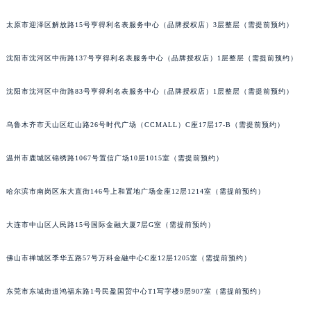
辽宁省铁岭市银州区南马路积家售后服务中心（需提前预约）
太原市迎泽区解放路15号亨得利名表服务中心（品牌授权店）3层整层（需提前预约）
辽宁省营口市站前区市府路与渤海大街交叉口积家售后服务中心（需提前预约）
辽宁省沈阳市沈河区中街路137号亨得利名表维修授权店1楼积家售后服务中心（需提前预约）
沈阳市沈河区中街路137号亨得利名表服务中心（品牌授权店）1层整层（需提前预约）
辽宁省沈阳市沈河区中街路83号亨得利名表维修授权店1楼积家售后服务中心（需提前预约）
北京市朝阳区建国门外大街甲6号华熙国际中心D座11层1102室积家售后服务中心（北京总部）（需提前预约）
沈阳市沈河区中街路83号亨得利名表服务中心（品牌授权店）1层整层（需提前预约）
北京市东城区东长安街1号王府井东方广场W3座6层602室积家售后服务中心（需提前预约）
乌鲁木齐市天山区红山路26号时代广场（CCMALL）C座17层17-B（需提前预约）
河北省保定市竞秀区朝阳北大街北国先天下积家售后服务中心（需提前预约）
内蒙古自治区阿拉善盟市左旗土尔扈特大街积家售后服务中心（需提前预约）
温州市鹿城区锦绣路1067号置信广场10层1015室（需提前预约）
内蒙古自治区巴彦淖尔市临河区新华街积家售后服务中心（需提前预约）
内蒙古自治区包头市青山区幸福路甲3号王府井百货名表维修积家售后服务中心（需提前预约）
哈尔滨市南岗区东大直街146号上和置地广场金座12层1214室（需提前预约）
内蒙古自治区赤峰市红山区哈达街积家售后服务中心（需提前预约）
大连市中山区人民路15号国际金融大厦7层G室（需提前预约）
内蒙古自治区鄂尔多斯市东胜区伊金霍洛街积家售后服务中心（需提前预约）
内蒙古自治区呼伦贝尔市海拉尔区中央街积家售后服务中心（需提前预约）
佛山市禅城区季华五路57号万科金融中心C座12层1205室（需提前预约）
内蒙古自治区通辽市科尔沁区明仁大街积家售后服务中心（需提前预约）
内蒙古自治区乌海市海勃湾区人民南路积家售后服务中心（需提前预约）
东莞市东城街道鸿福东路1号民盈国贸中心T1写字楼9层907室（需提前预约）
内蒙古自治区乌兰察布市集宁区恩和大街积家售后服务中心（需提前预约）