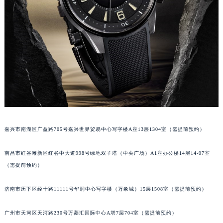
甘肃省兰州市七里河区西津西路16号兰州中心写字楼21层2102室（需提前预约）
重庆市解放碑渝中区民权路28号英利国际金融中心写字楼20层01室（需提前预约）
黑龙江省大庆市萨尔图区会战大街积家售后服务中心（需提前预约）
黑龙江省鹤岗市向阳区红军路积家售后服务中心（需提前预约）
黑龙江省黑河市爱辉区中央街积家售后服务中心（需提前预约）
黑龙江省鸡西市鸡冠区红军路积家售后服务中心（需提前预约）
黑龙江省佳木斯市向阳区长安路积家售后服务中心（需提前预约）
黑龙江省牡丹江市东安区太平路积家售后服务中心（需提前预约）
黑龙江省七台河市桃山区大同街积家售后服务中心（需提前预约）
嘉兴市南湖区广益路705号嘉兴世界贸易中心写字楼A座13层1304室（需提前预约）
黑龙江省齐齐哈尔市龙沙区龙华路积家售后服务中心（需提前预约）
黑龙江省双鸭山市尖山区新兴大街积家售后服务中心（需提前预约）
南昌市红谷滩新区红谷中大道998号绿地双子塔（中央广场）A1座办公楼14层14-07室
黑龙江省绥化市北林区新华街与康庄路交叉口积家售后服务中心（需提前预约）
（需提前预约）
黑龙江省伊春市伊美区通河路积家售后服务中心（需提前预约）
济南市历下区经十路11111号华润中心写字楼（万象城）15层1508室（需提前预约）
吉林省白城市洮北区明仁南街积家售后服务中心（需提前预约）
吉林省白山市浑江区浑江大街积家售后服务中心（需提前预约）
广州市天河区天河路230号万菱汇国际中心A塔7层704室（需提前预约）
吉林省吉林市船营区河南街积家售后服务中心（需提前预约）