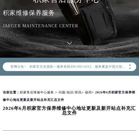
积家维修保养服务
JAEGER MAINTENANCE CENTER
2026年8月积家中国区售后服务网络优化升级公告
2026年8月积家全国官方售后客户服务热线：400-992-0312
▲
官网公告>
积家官方全国统一服务热线400-992-0312，服务覆盖中国大陆、香港、澳门、台湾全部区域（非大陆需加拨“+86”）
▼
2026年8月积家售后服务中心最新网点地址：
北京市朝阳区建国门外大街甲6号华熙国际中心写字楼D座11层1102室（北京总部）（需提前预约）
当前位置：
积家售后维修中心服务
>
问题/知识/资讯
>
福州
> 2026年6月积家官方保养维
北京市东城区东长安街1号东方广场写字楼W3座6层602室（需提前预约）
修中心地址更新及新开站点补充汇总文件
天津市和平区赤峰道136号天津国际金融中心写字楼26层2603室（需提前预约）
2026年6月积家官方保养维修中心地址更新及新开站点补充汇
上海市徐汇区虹桥路3号港汇中心写字楼2座37层3705室（需提前预约）
总文件
上海市黄浦区南京东路299号宏伊国际广场写字楼8层806室（需提前预约）
南京市秦淮区中山南路1号（新街口）南京中心写字楼22层C1-1室（需提前预约）
常州市新北区龙锦路1590号现代传媒中心写字楼5号楼10层1008室（需提前预约）