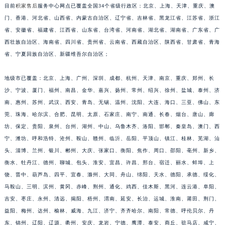
目前
积家售后
服务中心网点已覆盖全国34个省级行政区：北京、上海、天津、重庆、澳
福建省莆田市城厢区霞林街道荔华东大道积家售后服务中心（需提前预约）
门、香港、河北省、山西省、内蒙古自治区、辽宁省、吉林省、黑龙江省、江苏省、浙江
福建省三明市三元区东乾二路积家售后服务中心（需提前预约）
省、安徽省、福建省、江西省、山东省、台湾省、河南省、湖北省、湖南省、广东省、广
福建省漳州市龙文区步港路积家售后服务中心（需提前预约）
西壮族自治区、海南省、四川省、贵州省、云南省、西藏自治区、陕西省、甘肃省、青海
江苏省常州市新北区龙锦路1590号现代传媒中心5号楼10层1008室积家售后服务中心（需提前预约）
省、宁夏回族自治区、新疆维吾尔自治区；
江苏省淮安市清江浦区淮海北路积家售后服务中心（需提前预约）
地级市已覆盖：北京、上海、广州、深圳、成都、杭州、天津、南京、重庆、郑州、长
江苏省连云港市海州区通灌北路积家售后服务中心（需提前预约）
沙、宁波、厦门、福州、南昌、金华、嘉兴、扬州、常州、绍兴、徐州、盐城、泰州、济
江苏省南京市秦淮区中山南路1号南京中心22层22-C1-C3室积家售后服务中心（需提前预约）
南、惠州、苏州、武汉、西安、青岛、无锡、温州、沈阳、大连、海口、三亚、佛山、东
江苏省宿迁市宿城区西湖路积家售后服务中心（需提前预约）
莞、珠海、哈尔滨、合肥、昆明、太原、石家庄、南宁、南通、长春、烟台、唐山、廊
江苏省泰州市海陵区永定东路399号置地商务中心东塔（华润万象城）17层1706室积家售后服务中心（需提前预约）
坊、保定、贵阳、泉州、台州、湖州、中山、乌鲁木齐、洛阳、邯郸、秦皇岛、澳门、西
江苏省徐州市鼓楼区淮海东路29号苏宁广场IFC国际金融中心35层3508室积家售后服务中心（需提前预约）
宁、潍坊、呼和浩特、沧州、鞍山、赣州、临沂、岳阳、平顶山、镇江、桂林、芜湖、汕
江苏省盐城市盐都区世纪大道5号盐城金融城写字楼1号楼16层1604室积家售后服务中心（需提前预约）
头、淄博、兰州、银川、郴州、大庆、张家口、衡阳、焦作、周口、邵阳、亳州、新乡、
衡水、牡丹江、德州、聊城、包头、淮安、宜昌、许昌、邢台、宿迁、丽水、蚌埠、上
江苏省扬州市邗江区国展路29号星耀天地写字楼1号楼18层1803室积家售后服务中心（需提前预约）
饶、晋中、葫芦岛、四平、宜春、滁州、大同、舟山、绵阳、天水、德阳、承德、绥化、
江苏省镇江市京口区中山东路积家售后服务中心（需提前预约）
马鞍山、三明、滨州、黄冈、赤峰、荆州、通化、鸡西、佳木斯、黑河、连云港、阜阳、
江西省抚州市临川区赣东大道积家售后服务中心（需提前预约）
吉安、枣庄、永州、清远、揭阳、梧州、渭南、延安、长治、运城、淮南、莆田、荆门、
江西省赣州市章贡区文清路积家售后服务中心（需提前预约）
益阳、梅州、达州、榆林、威海、九江、济宁、齐齐哈尔、南阳、常德、呼伦贝尔、丹
江西省吉安市吉州区井冈山大道积家售后服务中心（需提前预约）
东、锦州、辽阳、辽源、衢州、安庆、龙岩、宁德、鹰潭、泰安、商丘、驻马店、咸宁、