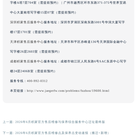
字楼A塔7层704室（需提前预约） | 广州市越秀区环市东路371-375号世界贸易
广东省梅州市梅江区金燕大道积家售后服务中心（需提前预约）
中心大厦南塔写字楼15层07室（需提前预约）
广东省清远市清城区湖西路积家售后服务中心（需提前预约）
深圳积家售后服务中心
服务地址：深圳市罗湖区深南东路5001号华润大厦写字
广东省汕头市龙湖区长平路积家售后服务中心（需提前预约）
广东省汕尾市城区香洲街道园林社区翠园街积家售后服务中心（需提前预约）
楼17层1701室（需提前预约）
广东省韶关市武江区芙蓉新区与老城中心交汇处积家售后服务中心（需提前预约）
天津积家售后服务中心
服务地址：天津市和平区赤峰道136号天津国际金融中心
广东省深圳市罗湖区深南东路5001号华润大厦17层1701室积家售后服务中心（需提前预约）
写字楼26层2603室（需提前预约）
广东省阳江市江城区东风一路积家售后服务中心（需提前预约）
成都积家售后服务中心
服务地址：成都市锦江区人民东路6号SAC东原中心写字
广东省云浮市云城区金山路积家售后服务中心（需提前预约）
楼24层2406B室（需提前预约）
广东省湛江市赤坎区观海北路积家售后服务中心（需提前预约）
服务专线：
400-992-0312
广东省肇庆市端州区信安大道与砚都大道交汇处积家售后服务中心（需提前预约）
本页链接：
http://www.jaegerfw.com/problems/fuzhou/19600.html
广西壮族自治区百色市右江区中山二路积家售后服务中心（需提前预约）
广西壮族自治区北海市海城区北京路积家售后服务中心（需提前预约）
广西壮族自治区崇左市江州区石景林街道友谊大道与丽川路交汇处积家售后服务中心（需提前预约）
广西壮族自治区防城港市港口区金花茶大道积家售后服务中心（需提前预约）
上一篇:
2026年6月积家官方售后维修与保养综合服务中心迁址最终版
广西壮族自治区贵港市港北区港城街道布山大道与仙衣路交叉口积家售后服务中心（需提前预约）
下一篇:
2026年6月积家官方售后维修点及保养点变动速报（搬迁+新增）
广西壮族自治区桂林市秀峰区红岭路积家售后服务中心（需提前预约）