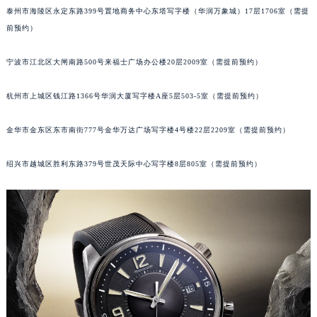
泰州市海陵区永定东路399号置地商务中心东塔写字楼（华润万象城）17层1706室（需提
苏州市苏州工业园区星港街199号苏州中心办公楼C座22层08室（需提前预约）
前预约）
武汉市江汉区解放大道686号世界贸易大厦38层09室（需提前预约）
南宁市青秀区金湖路59号地王大厦12楼1224室（需提前预约）
宁波市江北区大闸南路500号来福士广场办公楼20层2009室（需提前预约）
合肥市蜀山区潜山路111号万象城华润大厦B座12楼03室（需提前预约）
泉州市丰泽区宝洲路729号浦西万达中心写字楼A座7楼709室（需提前预约）
杭州市上城区钱江路1366号华润大厦写字楼A座5层503-5室（需提前预约）
青岛市南区山东路6号华润大厦B座22层04室（需提前预约）
金华市金东区东市南街777号金华万达广场写字楼4号楼22层2209室（需提前预约）
烟台市芝罘区胜利路139号万达金融中心A座907室（需提前预约）
长春市朝阳区西安大路727号中银大厦A座(旺进大厦)18层09室（需提前预约）
绍兴市越城区胜利东路379号世茂天际中心写字楼8层805室（需提前预约）
贵阳市南明区都司高架桥路33号亨特国际金融中心14楼14D（需提前预约）
昆明市盘龙区北京路928号同德昆明广场写字楼10层06室（需提前预约）
石家庄市长安区中山东路39号勒泰中心写字楼B座13层07室（需提前预约）
西安市碑林区南关正街88号华侨城长安国际中心E座6楼10室（需提前预约）
海口市龙华区金贸东路5号海口华润大厦B座17层1707室（需提前预约）
唐山市路南区新华东道100号万达广场写字楼A座10层1002室（需提前预约）
台州市椒江区东海大道1800号腾达中心东1幢20楼2002室（需提前预约）
内蒙古自治区呼和浩特市玉泉区大学西街70号华润万象城写字楼（鄂尔多斯大厦）23层2326室（需提前预约）