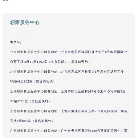
澳门特别行政区风顺堂区南湾大马路积家售后服务中心（需提前预约）
澳门特别行政区花地玛堂区关闸广场积家售后服务中心（需提前预约）
积家服务中心
澳门特别行政区花王堂区大三巴商圈积家售后服务中心（需提前预约）
澳门特别行政区嘉模堂区官也街积家售后服务中心（需提前预约）
澳门省路氹城市金光大道积家售后服务中心（需提前预约）
本文tag：
澳门特别行政区望德堂区塔石广场积家售后服务中心（需提前预约）
北京积家售后服务中心
服务地址：北京市朝阳区建国门外大街甲6号华熙国际中
福建省福州市鼓楼区五四路128-1号恒力城写字楼15层03室积家售后服务中心（需提前预约）
心写字楼D座11层1102室（北京总部）（需提前预约）
福建省厦门市思明区湖滨东路95号万象城华润大厦B座11层1104室积家售后服务中心（需提前预约）
北京积家售后服务中心
服务地址：北京市东城区东长安街1号东方广场写字楼
广东省潮州市潮安区新风路与潮汕路交汇处积家售后服务中心（需提前预约）
W3座6层602室（需提前预约）
广东省广州市天河区天河路230号万菱汇国际中心A塔7层704室积家售后服务中心（需提前预约）
上海积家售后服务中心
服务地址：上海市徐汇区虹桥路3号港汇中心写字楼2座
广东省广州市越秀区环市东路371-375号世界贸易中心大厦南塔15层1507室积家售后服务中心（需提前预约）
广东省河源市源城区越王大道积家售后服务中心（需提前预约）
37层3705室（需提前预约）
广东省惠州市惠城区江北文昌一路7号华贸大厦1座30层3005室积家售后服务中心（需提前预约）
上海积家售后服务中心
服务地址：上海市黄浦区南京东路299号宏伊国际广场写
广东省江门市蓬江区广场西路积家售后服务中心（需提前预约）
字楼8层806室（需提前预约）
广东省揭阳市榕城进贤门步行街积家售后服务中心（需提前预约）
广州积家售后服务中心
服务地址：广州市天河区天河路230号万菱汇国际中心写
广东省茂名市电白区水东街道迎宾大道积家售后服务中心（需提前预约）