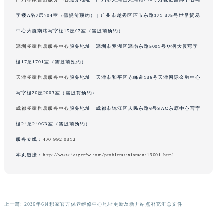
广西壮族自治区桂林市秀峰区红岭路积家售后服务中心（需提前预约）
广州积家售后服务中心
服务地址：广州市天河区天河路230号万菱汇国际中心写
广西壮族自治区河池市金城江区金城江街道朝阳路积家售后服务中心（需提前预约）
字楼A塔7层704室（需提前预约） | 广州市越秀区环市东路371-375号世界贸易
广西壮族自治区贺州市八步区城东街道灵峰南路积家售后服务中心（需提前预约）
中心大厦南塔写字楼15层07室（需提前预约）
广西壮族自治区来宾市兴宾区桂中大道积家售后服务中心（需提前预约）
深圳积家售后服务中心
服务地址：深圳市罗湖区深南东路5001号华润大厦写字
广西壮族自治区柳州市城中区中山中路积家售后服务中心（需提前预约）
广西壮族自治区钦州市钦南区金海湾东大街积家售后服务中心（需提前预约）
楼17层1701室（需提前预约）
广西壮族自治区梧州市万秀区龙湖镇高旺路积家售后服务中心（需提前预约）
天津积家售后服务中心
服务地址：天津市和平区赤峰道136号天津国际金融中心
广西壮族自治区玉林市玉州区金玉路积家售后服务中心（需提前预约）
写字楼26层2603室（需提前预约）
海南省儋州市儋州市那大镇兰洋北路积家售后服务中心（需提前预约）
成都积家售后服务中心
服务地址：成都市锦江区人民东路6号SAC东原中心写字
海南省东方市八所镇解放西路积家售后服务中心（需提前预约）
楼24层2406B室（需提前预约）
海南省琼海市嘉积镇东风路积家售后服务中心（需提前预约）
服务专线：
400-992-0312
海南省三沙市西沙区西沙群岛永兴岛北京路积家售后服务中心（需提前预约）
本页链接：
http://www.jaegerfw.com/problems/xiamen/19601.html
海南省三亚市吉阳区迎宾路积家售后服务中心（需提前预约）
海南省万宁市万城镇解放路积家售后服务中心（需提前预约）
海南省文昌市文城镇教育东路积家售后服务中心（需提前预约）
海南省五指山市通什镇三月三大道积家售后服务中心（需提前预约）