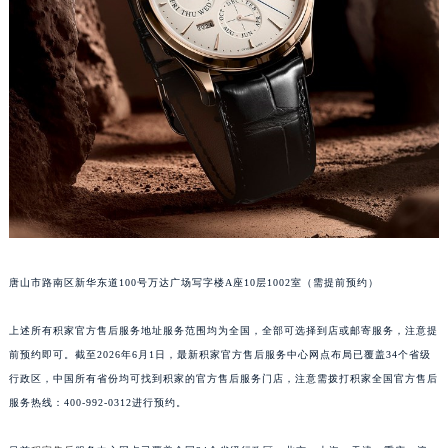
安徽省蚌埠市蚌山区淮河路积家售后服务中心（需提前预约）
安徽省亳州市谯城区魏武大道积家售后服务中心（需提前预约）
安徽省池州市贵池区长江路积家售后服务中心（需提前预约）
安徽省滁州市琅琊区南谯北路积家售后服务中心（需提前预约）
安徽省阜阳市颍州区颍州北路积家售后服务中心（需提前预约）
安徽省淮北市相山区淮海路积家售后服务中心（需提前预约）
安徽省淮南市田家庵区国庆中路积家售后服务中心（需提前预约）
安徽省黄山市屯溪区黄山西路积家售后服务中心（需提前预约）
安徽省六安市金安区解放中路积家售后服务中心（需提前预约）
安徽省马鞍山市雨山区湖南西路积家售后服务中心（需提前预约）
安徽省宿州市埇桥区人民中路积家售后服务中心（需提前预约）
唐山市路南区新华东道100号万达广场写字楼A座10层1002室（需提前预约）
安徽省铜陵市铜官区石城大道积家售后服务中心（需提前预约）
安徽省芜湖市镜湖区中山路步行街积家售后服务中心（需提前预约）
上述所有积家官方售后服务地址服务范围均为全国，全部可选择到店或邮寄服务，注意提
安徽省宣城市宣州区叠嶂西路积家售后服务中心（需提前预约）
前预约即可。截至2026年6月1日，最新积家官方售后服务中心网点布局已覆盖34个省级
行政区，中国所有省份均可找到积家的官方售后服务门店，注意需拨打积家全国官方售后
福建省龙岩市新罗区九一南路积家售后服务中心（需提前预约）
服务热线：400-992-0312进行预约。
福建省南平市建阳区人民西路积家售后服务中心（需提前预约）