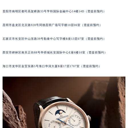
内蒙古自治区乌兰察布市集宁区恩和大街积家售后服务中心（需提前预约）
长春市朝阳区西安大路727号中银大厦A座(旺进大厦)18层09室（需提前预约）
内蒙古自治区锡林郭勒盟市锡林浩特市光明街与额尔敦路交叉口积家售后服务中心（需提前预约）
贵阳市南明区都司高架桥路33号亨特国际金融中心14楼14D（需提前预约）
内蒙古自治区兴安盟市乌兰浩特市兴安大街积家售后服务中心（需提前预约）
山西省大同市平城区迎宾街积家售后服务中心（需提前预约）
昆明市盘龙区北京路928号同德昆明广场写字楼10层06室（需提前预约）
山西省晋城市城区黄华街积家售后服务中心（需提前预约）
山西省晋中市榆次区顺城街积家售后服务中心（需提前预约）
石家庄市长安区中山东路39号勒泰中心写字楼B座13层07室（需提前预约）
山西省临汾市尧都区解放路积家售后服务中心（需提前预约）
山西省吕梁市离石区永宁中路与建设街交叉口积家售后服务中心（需提前预约）
西安市碑林区南关正街88号华侨城长安国际中心E座6楼10室（需提前预约）
山西省朔州市朔城区怡西路与鄯阳西街交汇处积家售后服务中心（需提前预约）
海口市龙华区金贸东路5号海口华润大厦B座17层1707室（需提前预约）
山西省忻州市忻府区和平东街与七一南路交叉口积家售后服务中心（需提前预约）
山西省阳泉市郊区平阳东街与新城大道交叉口积家售后服务中心（需提前预约）
山西省运城市盐湖区河东街积家售后服务中心（需提前预约）
山西省长治市潞州区英雄中路积家售后服务中心（需提前预约）
山西省太原市迎泽区迎泽街道解放路15号亨得利名表维修授权店3楼积家售后服务中心（需提前预约）
天津市和平区赤峰道136号天津国际金融中心26层2603室积家售后服务中心（需提前预约）
安徽省安庆市迎江区人民路积家售后服务中心（需提前预约）