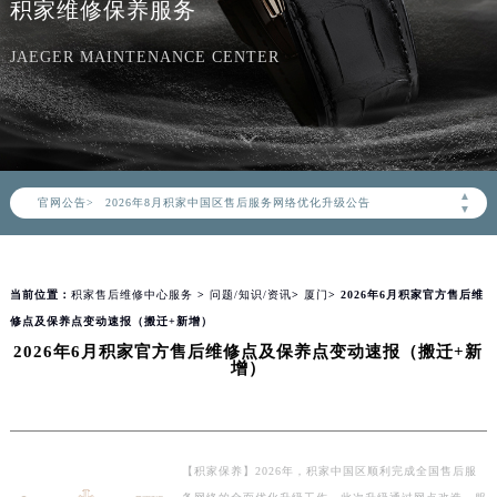
积家维修保养服务
JAEGER MAINTENANCE CENTER
2026年8月积家中国区售后服务网络优化升级公告
▲
官网公告>
2026年8月积家全国官方售后客户服务热线：400-992-0312
▼
积家官方全国统一服务热线400-992-0312，服务覆盖中国大陆、香港、澳门、台湾全部区域（非大陆需加拨“+86”）
2026年8月积家售后服务中心最新网点地址：
当前位置：
积家售后维修中心服务
>
问题/知识/资讯
>
厦门
> 2026年6月积家官方售后维
北京市朝阳区建国门外大街甲6号华熙国际中心写字楼D座11层1102室（北京总部）（需提前预约）
修点及保养点变动速报（搬迁+新增）
北京市东城区东长安街1号东方广场写字楼W3座6层602室（需提前预约）
2026年6月积家官方售后维修点及保养点变动速报（搬迁+新
天津市和平区赤峰道136号天津国际金融中心写字楼26层2603室（需提前预约）
增）
上海市徐汇区虹桥路3号港汇中心写字楼2座37层3705室（需提前预约）
上海市黄浦区南京东路299号宏伊国际广场写字楼8层806室（需提前预约）
南京市秦淮区中山南路1号（新街口）南京中心写字楼22层C1-1室（需提前预约）