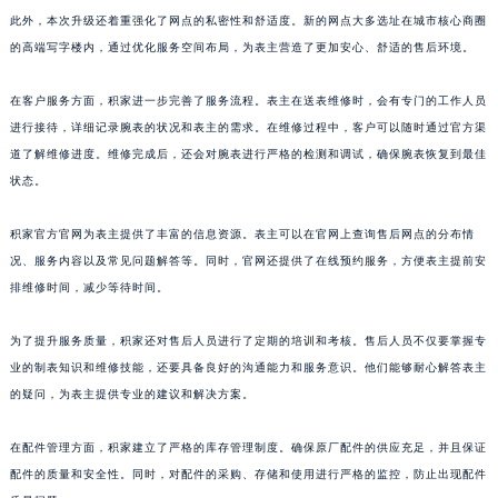
论表主身处何处，都能够享受到与瑞士本土相同的专业养护服务。
山东省泰安市泰山区财源街道泰山大街积家售后服务中心（需提前预约）
山东省威海市环翠区新威海路89号振华商厦一楼名表维修积家售后服务中心（需提前预约）
此外，本次升级还着重强化了网点的私密性和舒适度。新的网点大多选址在城市核心商圈
的高端写字楼内，通过优化服务空间布局，为表主营造了更加安心、舒适的售后环境。
山东省潍坊市奎文区东风东街积家售后服务中心（需提前预约）
山东省枣庄市滕州市北辛路与善国路交叉口积家售后服务中心（需提前预约）
在客户服务方面，积家进一步完善了服务流程。表主在送表维修时，会有专门的工作人员
山东省淄博市张店区金晶大道积家售后服务中心（需提前预约）
进行接待，详细记录腕表的状况和表主的需求。在维修过程中，客户可以随时通过官方渠
上海市黄浦区南京东路299号宏伊国际广场写字楼8层806室积家售后服务中心（需提前预约）
道了解维修进度。维修完成后，还会对腕表进行严格的检测和调试，确保腕表恢复到最佳
上海市徐汇区虹桥路3号港汇中心2座37层3705室积家售后服务中心（需提前预约）
状态。
浙江省杭州市上城区钱江路1366号华润大厦A座5层503-5室积家售后服务中心（需提前预约）
积家官方官网为表主提供了丰富的信息资源。表主可以在官网上查询售后网点的分布情
浙江省湖州市吴兴区劳动路积家售后服务中心（需提前预约）
况、服务内容以及常见问题解答等。同时，官网还提供了在线预约服务，方便表主提前安
浙江省嘉兴市南湖区广益路705号嘉兴世界贸易中心A座13层1304室积家售后服务中心（需提前预约）
排维修时间，减少等待时间。
浙江省金华市金东区东市南街777号金华万达广场4号楼22楼2209室积家售后服务中心（需提前预约）
浙江省丽水市莲都区解放街积家售后服务中心（需提前预约）
为了提升服务质量，积家还对售后人员进行了定期的培训和考核。售后人员不仅要掌握专
浙江省宁波市江北区大闸南路500号来福士广场办公楼20层2009室积家售后服务中心（需提前预约）
业的制表知识和维修技能，还要具备良好的沟通能力和服务意识。他们能够耐心解答表主
浙江省衢州市柯城区上街积家售后服务中心（需提前预约）
的疑问，为表主提供专业的建议和解决方案。
浙江省绍兴市越城区胜利东路379号世茂天际中心写字楼8层805室积家售后服务中心（需提前预约）
在配件管理方面，积家建立了严格的库存管理制度。确保原厂配件的供应充足，并且保证
浙江省舟山市定海区解放东路积家售后服务中心（需提前预约）