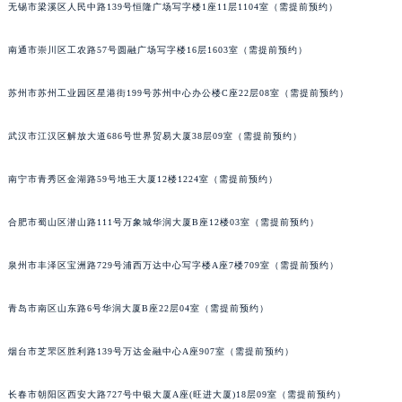
辽宁省盘锦市兴隆台区石油大街积家售后服务中心（需提前预约）
无锡市梁溪区人民中路139号恒隆广场写字楼1座11层1104室（需提前预约）
辽宁省铁岭市银州区南马路积家售后服务中心（需提前预约）
辽宁省营口市站前区市府路与渤海大街交叉口积家售后服务中心（需提前预约）
南通市崇川区工农路57号圆融广场写字楼16层1603室（需提前预约）
辽宁省沈阳市沈河区中街路137号亨得利名表维修授权店1楼积家售后服务中心（需提前预约）
辽宁省沈阳市沈河区中街路83号亨得利名表维修授权店1楼积家售后服务中心（需提前预约）
苏州市苏州工业园区星港街199号苏州中心办公楼C座22层08室（需提前预约）
北京市朝阳区建国门外大街甲6号华熙国际中心D座11层1102室积家售后服务中心（北京总部）（需提前预约）
武汉市江汉区解放大道686号世界贸易大厦38层09室（需提前预约）
北京市东城区东长安街1号王府井东方广场W3座6层602室积家售后服务中心（需提前预约）
河北省保定市竞秀区朝阳北大街北国先天下积家售后服务中心（需提前预约）
南宁市青秀区金湖路59号地王大厦12楼1224室（需提前预约）
内蒙古自治区阿拉善盟市左旗土尔扈特大街积家售后服务中心（需提前预约）
内蒙古自治区巴彦淖尔市临河区新华街积家售后服务中心（需提前预约）
合肥市蜀山区潜山路111号万象城华润大厦B座12楼03室（需提前预约）
内蒙古自治区包头市青山区幸福路甲3号王府井百货名表维修积家售后服务中心（需提前预约）
内蒙古自治区赤峰市红山区哈达街积家售后服务中心（需提前预约）
泉州市丰泽区宝洲路729号浦西万达中心写字楼A座7楼709室（需提前预约）
内蒙古自治区鄂尔多斯市东胜区伊金霍洛街积家售后服务中心（需提前预约）
青岛市南区山东路6号华润大厦B座22层04室（需提前预约）
内蒙古自治区呼伦贝尔市海拉尔区中央街积家售后服务中心（需提前预约）
内蒙古自治区通辽市科尔沁区明仁大街积家售后服务中心（需提前预约）
烟台市芝罘区胜利路139号万达金融中心A座907室（需提前预约）
内蒙古自治区乌海市海勃湾区人民南路积家售后服务中心（需提前预约）