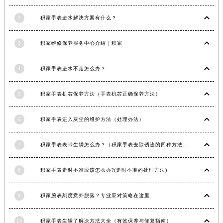
以高品质、高性能、高技术含量、高安全性能著称，备受消费者的青......
详情 >
甘肃省敦煌市沙州镇阳关中路积家售后服务中心（需提前预约）
甘肃省合作市人民街积家售后服务中心（需提前预约）
2
积家手表进水解决方案有什么？
甘肃省嘉峪关市雄关区新华中路积家售后服务中心（需提前预约）
甘肃省金昌市金川区北京路积家售后服务中心（需提前预约）
3
积家维修保养服务中心介绍 | 积家
甘肃省酒泉市肃州区西大街积家售后服务中心（需提前预约）
甘肃省临夏市城南街道团结路积家售后服务中心（需提前预约）
4
积家手表进水不走怎么办？
甘肃省陇南市武都区人民路积家售后服务中心（需提前预约）
甘肃省平凉市崆峒区西大街积家售后服务中心（需提前预约）
5
积家手表机芯保养方法（手表机芯正确保养方法）
甘肃省庆阳市西峰区南大街积家售后服务中心（需提前预约）
甘肃省天水市秦州区民主路积家售后服务中心（需提前预约）
6
积家手表进入灰尘的维护方法（处理办法）
甘肃省武威市凉州区迎宾路积家售后服务中心（需提前预约）
7
积家手表表带生锈怎么办？（积家手表去除锈迹的四种方法）
甘肃省张掖市甘州区民乐北路积家售后服务中心（需提前预约）
宁夏回族自治区固原市原州区文化街积家售后服务中心（需提前预约）
8
积家手表走时不准应该怎么办?(走时不准的处理方法)
宁夏回族自治区石嘴山市大武口区贺兰山路积家售后服务中心（需提前预约）
宁夏回族自治区吴忠市利通区开元大道积家售后服务中心（需提前预约）
9
积家腕表刻度意外脱落？专业应对策略在这里
宁夏回族自治区银川市兴庆区新华东路97号新百中心C馆一层C1-18号商铺积家售后服务中心（需提前预约）