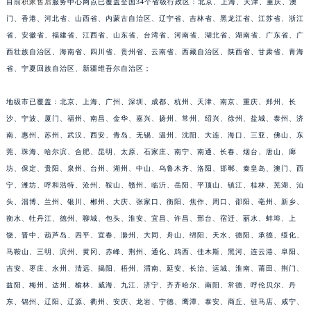
福建省宁德市蕉城区天湖东路积家售后服务中心（需提前预约）
目前
积家售后
服务中心网点已覆盖全国34个省级行政区：北京、上海、天津、重庆、澳
福建省莆田市城厢区霞林街道荔华东大道积家售后服务中心（需提前预约）
门、香港、河北省、山西省、内蒙古自治区、辽宁省、吉林省、黑龙江省、江苏省、浙江
福建省三明市三元区东乾二路积家售后服务中心（需提前预约）
省、安徽省、福建省、江西省、山东省、台湾省、河南省、湖北省、湖南省、广东省、广
福建省漳州市龙文区步港路积家售后服务中心（需提前预约）
西壮族自治区、海南省、四川省、贵州省、云南省、西藏自治区、陕西省、甘肃省、青海
省、宁夏回族自治区、新疆维吾尔自治区；
江苏省常州市新北区龙锦路1590号现代传媒中心5号楼10层1008室积家售后服务中心（需提前预约）
江苏省淮安市清江浦区淮海北路积家售后服务中心（需提前预约）
地级市已覆盖：北京、上海、广州、深圳、成都、杭州、天津、南京、重庆、郑州、长
江苏省连云港市海州区通灌北路积家售后服务中心（需提前预约）
沙、宁波、厦门、福州、南昌、金华、嘉兴、扬州、常州、绍兴、徐州、盐城、泰州、济
江苏省南京市秦淮区中山南路1号南京中心22层22-C1-C3室积家售后服务中心（需提前预约）
南、惠州、苏州、武汉、西安、青岛、无锡、温州、沈阳、大连、海口、三亚、佛山、东
江苏省宿迁市宿城区西湖路积家售后服务中心（需提前预约）
莞、珠海、哈尔滨、合肥、昆明、太原、石家庄、南宁、南通、长春、烟台、唐山、廊
江苏省泰州市海陵区永定东路399号置地商务中心东塔（华润万象城）17层1706室积家售后服务中心（需提前预约）
坊、保定、贵阳、泉州、台州、湖州、中山、乌鲁木齐、洛阳、邯郸、秦皇岛、澳门、西
宁、潍坊、呼和浩特、沧州、鞍山、赣州、临沂、岳阳、平顶山、镇江、桂林、芜湖、汕
江苏省徐州市鼓楼区淮海东路29号苏宁广场IFC国际金融中心35层3508室积家售后服务中心（需提前预约）
头、淄博、兰州、银川、郴州、大庆、张家口、衡阳、焦作、周口、邵阳、亳州、新乡、
江苏省盐城市盐都区世纪大道5号盐城金融城写字楼1号楼16层1604室积家售后服务中心（需提前预约）
衡水、牡丹江、德州、聊城、包头、淮安、宜昌、许昌、邢台、宿迁、丽水、蚌埠、上
江苏省扬州市邗江区国展路29号星耀天地写字楼1号楼18层1803室积家售后服务中心（需提前预约）
饶、晋中、葫芦岛、四平、宜春、滁州、大同、舟山、绵阳、天水、德阳、承德、绥化、
江苏省镇江市京口区中山东路积家售后服务中心（需提前预约）
马鞍山、三明、滨州、黄冈、赤峰、荆州、通化、鸡西、佳木斯、黑河、连云港、阜阳、
江西省抚州市临川区赣东大道积家售后服务中心（需提前预约）
吉安、枣庄、永州、清远、揭阳、梧州、渭南、延安、长治、运城、淮南、莆田、荆门、
江西省赣州市章贡区文清路积家售后服务中心（需提前预约）
益阳、梅州、达州、榆林、威海、九江、济宁、齐齐哈尔、南阳、常德、呼伦贝尔、丹