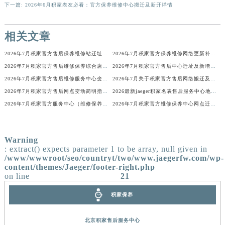
上一篇:
2026年6月积家官方保养维修中心地址更新及新开站点补充汇总文件
香港特别行政区尖沙咀区油尖旺区广东道积家售后服务中心（需提前预约）
下一篇:
2026年6月积家表友必看：官方保养维修中心搬迁及新开详情
香港特别行政区金钟区中西区金钟道积家售后服务中心（需提前预约）
香港特别行政区九龙区油尖旺区弥敦道积家售后服务中心（需提前预约）
相关文章
香港特别行政区铜锣湾区湾仔区轩尼诗道积家售后服务中心（需提前预约）
河南省安阳市文峰区解放大道积家售后服务中心（需提前预约）
2026年7月积家官方售后保养维修站迁址新开官方说明文本发布
2026年7月积家官方保养维修网络更新补充最终版（含搬迁新增店面）确认文本
河南省鹤壁市淇滨区九州路积家售后服务中心（需提前预约）
2026年7月积家官方售后维修保养综合店地址变动及新增补充网点
2026年7月积家官方售后中心迁址及新增网点快速一览
河南省济源市沁园街道济水大道积家售后服务中心（需提前预约）
2026年7月积家官方售后维修服务中心变动及保养点新增公告
2026年7月关于积家官方售后网络搬迁及新增的补充说明文件
2026年7月积家官方售后网点变动简明指引（搬迁+新增）
2026最新jaeger积家名表售后服务中心地址考察报告
河南省焦作市解放区解放路积家售后服务中心（需提前预约）
2026年7月积家官方服务中心（维修保养）搬迁及新设正式告知函件
2026年7月积家官方维修保养中心网点迁移及新设事项通告
河南省开封市鼓楼区中山路积家售后服务中心（需提前预约）
河南省洛阳市西工区中州中路与解放路交叉口积家售后服务中心（需提前预约）
河南省漯河市源汇区交通路积家售后服务中心（需提前预约）
Warning
: extract() expects parameter 1 to be array, null given in
河南省南阳市宛城区范蠡东路与南都路交叉口积家售后服务中心（需提前预约）
/www/wwwroot/seo/countryt/two/www.jaegerfw.com/wp-
河南省平顶山市卫东区建设路积家售后服务中心（需提前预约）
content/themes/Jaeger/footer-right.php
on line
21
河南省濮阳市大华龙区开州路绿城路交叉口积家售后服务中心（需提前预约）
河南省三门峡市湖滨区和平路积家售后服务中心（需提前预约）
积家保养
河南省商丘市梁园区神火大道积家售后服务中心（需提前预约）