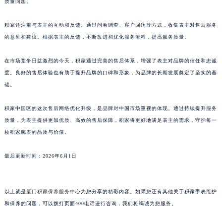
配件的质量和安全性。同时，对配件的采购、存储和使用进行严格的监控，防止出现配件
澳门特别行政区大堂区议事亭前地（新马路）积家售后服务中心（需提前预约）
质量问题。
澳门特别行政区风顺堂区南湾大马路积家售后服务中心（需提前预约）
澳门特别行政区花地玛堂区关闸广场积家售后服务中心（需提前预约）
积家还注重与表主的互动和反馈。通过问卷调查、客户回访等方式，收集表主对售后服务
澳门特别行政区花王堂区大三巴商圈积家售后服务中心（需提前预约）
的意见和建议。根据表主的反馈，不断改进和优化服务流程，提高服务质量。
澳门特别行政区嘉模堂区官也街积家售后服务中心（需提前预约）
在市场竞争日益激烈的今天，积家通过完善的售后体系，增强了表主对品牌的信任和忠诚
澳门省路氹城市金光大道积家售后服务中心（需提前预约）
度。良好的售后体验也有助于提升品牌的口碑和形象，为品牌的长期发展奠定了坚实的基
澳门特别行政区望德堂区塔石广场积家售后服务中心（需提前预约）
础。
福建省福州市鼓楼区五四路128-1号恒力城写字楼15层03室积家售后服务中心（需提前预约）
福建省厦门市思明区湖滨东路95号万象城华润大厦B座11层1104室积家售后服务中心（需提前预约）
积家中国区的这次售后网络优化升级，是品牌对中国市场重视的体现。通过持续提升服务
广东省潮州市潮安区新风路与潮汕路交汇处积家售后服务中心（需提前预约）
质量，为表主提供更加优质、高效的售后保障，积家将更好地满足表主的需求，守护每一
枚积家腕表的品质与价值。
广东省广州市天河区天河路230号万菱汇国际中心A塔7层704室积家售后服务中心（需提前预约）
广东省广州市越秀区环市东路371-375号世界贸易中心大厦南塔15层1507室积家售后服务中心（需提前预约）
最后更新时间：2026年6月1日
广东省河源市源城区越王大道积家售后服务中心（需提前预约）
广东省惠州市惠城区江北文昌一路7号华贸大厦1座30层3005室积家售后服务中心（需提前预约）
广东省江门市蓬江区广场西路积家售后服务中心（需提前预约）
以上就是
厦门积家保养服务中心
为您分享的精彩内容。如果您还有其他关于积家手表维护
广东省揭阳市榕城进贤门步行街积家售后服务中心（需提前预约）
和保养的问题，可以拨打页面400电话进行咨询，我们将竭诚为您服务。