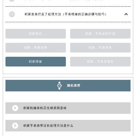
宁夏回族自治区中卫市沙坡头区鼓楼东街积家售后服务中心（需提前预约）
10
积家手表生锈了解决方法大全（有效保养与修复指南）
青海省果洛藏族自治州玛沁县团结路积家售后服务中心（需提前预约）
青海省海北藏族自治州海晏县将军路积家售后服务中心（需提前预约）
11
积家发条拧反了处理方法（手表维修的正确步骤与技巧）
青海省海东市乐都区滨河路积家售后服务中心（需提前预约）
青海省海南藏族自治州共和县青海湖大街积家售后服务中心（需提前预约）
积家售后
积家，手表走时不准
青海省海西蒙古族藏族自治州德令哈市柴达木路积家售后服务中心（需提前预约）
青海省黄南藏族自治州同仁市德合隆路积家售后服务中心（需提前预约）
伯爵，更换表带
积家，手表保养
青海省西宁市城西区海湖新区西关大道积家售后服务中心（需提前预约）
积家维修
积家，手表发展史
青海省玉树藏族自治州结古镇胜利路积家售后服务中心（需提前预约）
陕西省安康市汉滨区金州路积家售后服务中心（需提前预约）
陕西省宝鸡市渭滨区经二路积家售后服务中心（需提前预约）
随机推荐
陕西省汉中市汉台区北大街积家售后服务中心（需提前预约）
陕西省商洛市商州区州城街积家售后服务中心（需提前预约）
陕西省铜川市王益区红旗街积家售后服务中心（需提前预约）
1
积家机械表机芯生锈原因是啥
陕西省渭南市临渭区东风大街积家售后服务中心（需提前预约）
陕西省咸阳市秦都区沣西新城统一西路与白马河路交汇处积家售后服务中心（需提前预约）
2
积家手表表带过长处理方法是什么