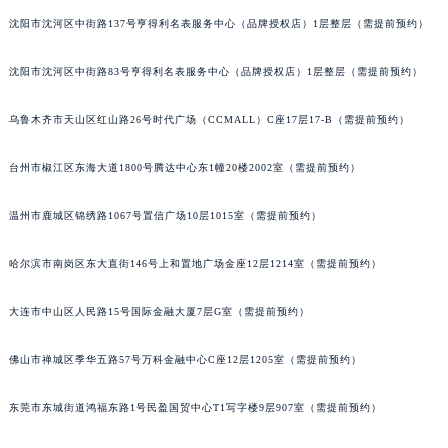
太原市迎泽区解放路15号亨得利名表服务中心（品牌授权店）3层整层（需提前预约）
吉林省吉林市船营区河南街积家售后服务中心（需提前预约）
吉林省辽源市龙山区人民大街积家售后服务中心（需提前预约）
沈阳市沈河区中街路137号亨得利名表服务中心（品牌授权店）1层整层（需提前预约）
吉林省梅河口市新华街道梅河大街积家售后服务中心（需提前预约）
吉林省四平市铁东区紫气大路与南九经街交汇处积家售后服务中心（需提前预约）
沈阳市沈河区中街路83号亨得利名表服务中心（品牌授权店）1层整层（需提前预约）
吉林省松原市宁江区五环大街积家售后服务中心（需提前预约）
乌鲁木齐市天山区红山路26号时代广场（CCMALL）C座17层17-B（需提前预约）
吉林省通化市东昌区环通乡江南大街积家售后服务中心（需提前预约）
吉林省延边市延吉市解放路积家售后服务中心（需提前预约）
台州市椒江区东海大道1800号腾达中心东1幢20楼2002室（需提前预约）
辽宁省鞍山市铁东区站前街积家售后服务中心（需提前预约）
辽宁省本溪市平山区胜利路积家售后服务中心（需提前预约）
温州市鹿城区锦绣路1067号置信广场10层1015室（需提前预约）
辽宁省朝阳市双塔区新华路积家售后服务中心（需提前预约）
哈尔滨市南岗区东大直街146号上和置地广场金座12层1214室（需提前预约）
辽宁省丹东市振兴区七经街积家售后服务中心（需提前预约）
辽宁省抚顺市新抚区东一路积家售后服务中心（需提前预约）
大连市中山区人民路15号国际金融大厦7层G室（需提前预约）
辽宁省阜新市海州区解放大街积家售后服务中心（需提前预约）
辽宁省葫芦岛市连山区中央路积家售后服务中心（需提前预约）
佛山市禅城区季华五路57号万科金融中心C座12层1205室（需提前预约）
辽宁省锦州市古塔区中央大街积家售后服务中心（需提前预约）
辽宁省辽阳市白塔区新运大街积家售后服务中心（需提前预约）
东莞市东城街道鸿福东路1号民盈国贸中心T1写字楼9层907室（需提前预约）