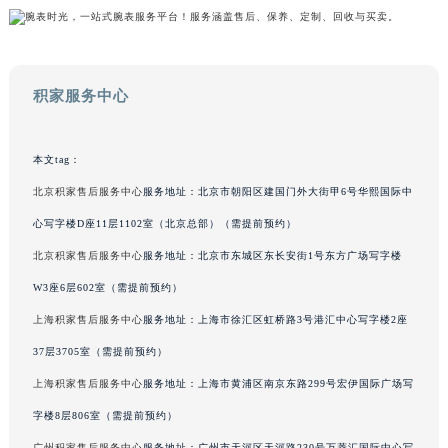
广东省茂名市电白区水东街道迎宾大道积家售后服务中心（需提前预约）
广东省梅州市梅江区金燕大道积家售后服务中心（需提前预约）
广东省清远市清城区湖西路积家售后服务中心（需提前预约）
广东省汕头市龙湖区长平路积家售后服务中心（需提前预约）
积家服务中心
广东省汕尾市城区香洲街道园林社区翠园街积家售后服务中心（需提前预约）
广东省韶关市武江区芙蓉新区与老城中心交汇处积家售后服务中心（需提前预约）
广东省深圳市罗湖区深南东路5001号华润大厦17层1701室积家售后服务中心（需提前预约）
本文tag：
广东省阳江市江城区东风一路积家售后服务中心（需提前预约）
北京积家售后服务中心
服务地址：北京市朝阳区建国门外大街甲6号华熙国际中
广东省云浮市云城区金山路积家售后服务中心（需提前预约）
心写字楼D座11层1102室（北京总部）（需提前预约）
广东省湛江市赤坎区观海北路积家售后服务中心（需提前预约）
北京积家售后服务中心
服务地址：北京市东城区东长安街1号东方广场写字楼
广东省肇庆市端州区信安大道与砚都大道交汇处积家售后服务中心（需提前预约）
W3座6层602室（需提前预约）
广西壮族自治区百色市右江区中山二路积家售后服务中心（需提前预约）
上海积家售后服务中心
服务地址：上海市徐汇区虹桥路3号港汇中心写字楼2座
广西壮族自治区北海市海城区北京路积家售后服务中心（需提前预约）
广西壮族自治区崇左市江州区石景林街道友谊大道与丽川路交汇处积家售后服务中心（需提前预约）
37层3705室（需提前预约）
广西壮族自治区防城港市港口区金花茶大道积家售后服务中心（需提前预约）
上海积家售后服务中心
服务地址：上海市黄浦区南京东路299号宏伊国际广场写
广西壮族自治区贵港市港北区港城街道布山大道与仙衣路交叉口积家售后服务中心（需提前预约）
字楼8层806室（需提前预约）