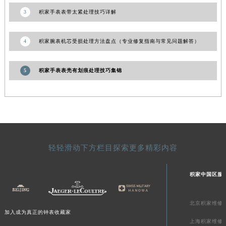
陕西省延安市宝塔区中心街积家售后服务中心（需提前预约）
陕西省榆林市榆阳区长兴路积家售后服务中心（需提前预约）
3
积家手表表带太紧处理技巧详解
新疆维吾尔自治区阿克苏市东大街积家售后服务中心（需提前预约）
新疆维吾尔自治区阿拉尔市胜利大道积家售后服务中心（需提前预约）
4
积家腕表机芯受损处理方法盘点（专业修复指南与常见问题解答）
新疆维吾尔自治区阿拉山口市友好路积家售后服务中心（需提前预约）
新疆维吾尔自治区阿勒泰市解放路积家售后服务中心（需提前预约）
5
积家手表表壳有划痕处理技巧集锦
新疆维吾尔自治区阿图什市光明路积家售后服务中心（需提前预约）
新疆维吾尔自治区白杨市军垦路积家售后服务中心（需提前预约）
新疆维吾尔自治区北屯市团结路积家售后服务中心（需提前预约）
新疆维吾尔自治区博乐市博乐市北京路积家售后服务中心（需提前预约）
新疆维吾尔自治区昌吉市延安北路积家售后服务中心（需提前预约）
轻轻滑动下方栏目探索更多精彩内容
新疆维吾尔自治区阜康市博峰路积家售后服务中心（需提前预约）
新疆维吾尔自治区哈密市伊州区建国北路积家售后服务中心（需提前预约）
积家中国区服
新疆维吾尔自治区和田市和田市北京西路积家售后服务中心（需提前预约）
新疆维吾尔自治区胡杨河市胡杨河市胡杨路积家售后服务中心（需提前预约）
北京积家维修
新疆维吾尔自治区霍尔果斯市亚欧北路积家售后服务中心（需提前预约）