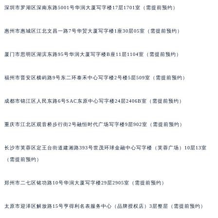
内蒙古自治区呼和浩特市玉泉区大学西街70号华润万象城写字楼（鄂尔多斯大厦）23层2326室（需提前预约）
甘肃省兰州市七里河区西津西路16号兰州中心写字楼21层2102室（需提前预约）
深圳市罗湖区深南东路5001号华润大厦写字楼17层1701室（需提前预约）
重庆市解放碑渝中区民权路28号英利国际金融中心写字楼20层01室（需提前预约）
惠州市惠城区江北文昌一路7号华贸大厦写字楼1座30层05室（需提前预约）
黑龙江省大庆市萨尔图区会战大街积家售后服务中心（需提前预约）
黑龙江省鹤岗市向阳区红军路积家售后服务中心（需提前预约）
厦门市思明区湖滨东路95号华润大厦写字楼B座11层1104室（需提前预约）
黑龙江省黑河市爱辉区中央街积家售后服务中心（需提前预约）
黑龙江省鸡西市鸡冠区红军路积家售后服务中心（需提前预约）
福州市晋安区横屿路9号东二环泰禾中心写字楼2号楼5层509室（需提前预约）
黑龙江省佳木斯市向阳区长安路积家售后服务中心（需提前预约）
成都市锦江区人民东路6号SAC东原中心写字楼24层2406B室（需提前预约）
黑龙江省牡丹江市东安区太平路积家售后服务中心（需提前预约）
黑龙江省七台河市桃山区大同街积家售后服务中心（需提前预约）
重庆市江北区观音桥步行街2号融恒时代广场写字楼9层902室（需提前预约）
黑龙江省齐齐哈尔市龙沙区龙华路积家售后服务中心（需提前预约）
黑龙江省双鸭山市尖山区新兴大街积家售后服务中心（需提前预约）
长沙市芙蓉区定王台街道建湘路393号世茂环球金融中心写字楼（芙蓉广场）10层13室
黑龙江省绥化市北林区新华街与康庄路交叉口积家售后服务中心（需提前预约）
（需提前预约）
黑龙江省伊春市伊美区通河路积家售后服务中心（需提前预约）
郑州市二七区铭功路10号华润大厦写字楼29层2905室（需提前预约）
吉林省白城市洮北区明仁南街积家售后服务中心（需提前预约）
吉林省白山市浑江区浑江大街积家售后服务中心（需提前预约）