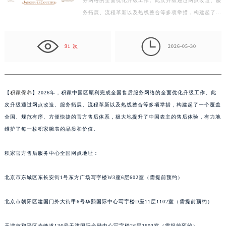
【积家保养】2026年，积家中国区顺利完成全国售后服
常州市新北区龙锦路1590号现代传媒中心写字楼5号楼10层1008室（需提前预约）
务网络的全面优化升级工作。此次升级通过网点改造、服
徐州市鼓楼区淮海东路29号苏宁广场IFC国际金融中心写字楼35层3508室（需提前预约）
务拓展、流程革新以及热线整合等多项举措，构建起了一
扬州市邗江区国展路29号星耀天地写字楼1号楼18层1803室（需提前预约）
个覆盖全国、规范有序、方便快捷的官方售后体系，极
盐城市盐都区世纪大道5号盐城金融城写字楼1号楼16层1604室（需提前预约）
大…

91 次
2026-05-30
泰州市海陵区永定东路399号置地商务中心东塔写字楼（华润万象城）17层1706室（需提前预约）
宁波市江北区大闸南路500号来福士广场办公楼20层2009室（需提前预约）
杭州市上城区钱江路1366号华润大厦写字楼A座5层503-5室（需提前预约）
金华市金东区东市南街777号金华万达广场写字楼4号楼22层2209室（需提前预约）
【
积家保养
】2026年，积家中国区顺利完成全国售后服务网络的全面优化升级工作。此
次升级通过网点改造、服务拓展、流程革新以及热线整合等多项举措，构建起了一个覆盖
绍兴市越城区胜利东路379号世茂天际中心写字楼8层805室（需提前预约）
全国、规范有序、方便快捷的官方售后体系，极大地提升了中国表主的售后体验，有力地
嘉兴市南湖区广益路705号嘉兴世界贸易中心写字楼A座13层1304室（需提前预约）
维护了每一枚积家腕表的品质和价值。
南昌市红谷滩新区红谷中大道998号绿地双子塔（中央广场）A1座办公楼14层07室（需提前预约）
济南市历下区经十路11111号华润中心写字楼（万象城）15层1508室（需提前预约）
积家官方售后服务中心全国网点地址：
广州市天河区天河路230号万菱汇国际中心写字楼A塔7层704室（需提前预约）
广州市越秀区环市东路371-375号世界贸易中心大厦南塔写字楼15层07室（需提前预约）
北京市东城区东长安街1号东方广场写字楼W3座6层602室（需提前预约）
深圳市罗湖区深南东路5001号华润大厦写字楼17层1701室（需提前预约）
北京市朝阳区建国门外大街甲6号华熙国际中心写字楼D座11层1102室（需提前预约）
惠州市惠城区江北文昌一路7号华贸大厦写字楼1座30层05室（需提前预约）