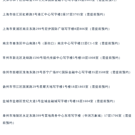
厦门市思明区湖滨东路95号华润大厦写字楼B座11层1104室（需提前预约）
天津市和平区赤峰道136号天津国际金融中心写字楼26层2603室（需提前预约）
福州市鼓楼区五四路128-1号恒力城写字楼15层03室（需提前预约）
成都市锦江区人民东路6号SAC东原中心写字楼24层2406B室（需提前预约）
上海市徐汇区虹桥路3号港汇中心写字楼2座37层3705室（需提前预约）
重庆市江北区观音桥步行街2号融恒时代广场写字楼9层902室（需提前预约）
上海市黄浦区南京东路299号宏伊国际广场写字楼8层806室（需提前预约）
长沙市芙蓉区定王台街道建湘路393号世茂环球金融中心写字楼（芙蓉广场）10层13室（需提前预约）
郑州市二七区铭功路10号华润大厦写字楼29层2905室（需提前预约）
南京市秦淮区中山南路1号（新街口）南京中心写字楼22层C1-1室（需提前预约）
太原市迎泽区解放路15号亨得利名表服务中心（品牌授权店）3层整层（需提前预约）
沈阳市沈河区中街路137号亨得利名表服务中心（品牌授权店）1层整层（需提前预约）
常州市新北区龙锦路1590号现代传媒中心写字楼5号楼10层1008室（需提前预约）
沈阳市沈河区中街路83号亨得利名表服务中心（品牌授权店）1层整层（需提前预约）
乌鲁木齐市天山区红山路26号时代广场（CCMALL）C座17层17-B（需提前预约）
徐州市鼓楼区淮海东路29号苏宁广场IFC国际金融中心写字楼35层3508室（需提前预约）
温州市鹿城区锦绣路1067号置信广场10层1015室（需提前预约）
扬州市邗江区国展路29号星耀天地写字楼1号楼18层1803室（需提前预约）
哈尔滨市道里区友谊西路600号富力中心T2座写字楼29层03室（需提前预约）
大连市中山区人民路15号国际金融大厦7层G室（需提前预约）
盐城市盐都区世纪大道5号盐城金融城写字楼1号楼16层1604室（需提前预约）
佛山市禅城区季华五路57号万科金融中心C座12层1205室（需提前预约）
东莞市东城街道鸿福东路1号民盈国贸中心T1写字楼9层907室（需提前预约）
泰州市海陵区永定东路399号置地商务中心东塔写字楼（华润万象城）17层1706室（需提
无锡市梁溪区人民中路139号恒隆广场写字楼1座11层1104室（需提前预约）
前预约）