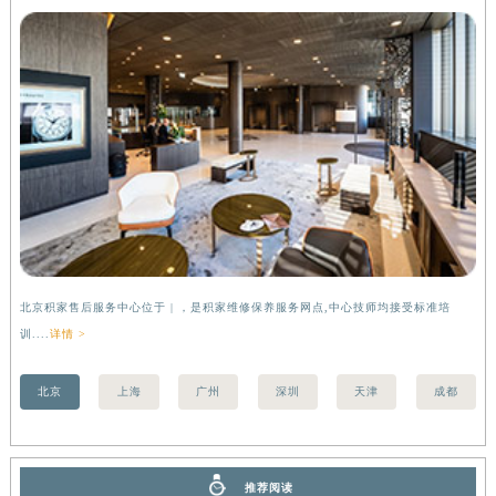
河南省新乡市红旗区人民路积家售后服务中心（需提前预约）
北京积家售后服务中心
河南省信阳市浉河区东方红大道积家售后服务中心（需提前预约）
河南省许昌市魏都区建安大道与八龙路交叉口积家售后服务中心（需提前预约）
河南省郑州市二七区民主路10号华润大厦29层2905室积家售后服务中心（需提前预约）
河南省周口市川汇区七一路积家售后服务中心（需提前预约）
河南省驻马店市驿城区乐山大道与置地大道交叉口积家售后服务中心（需提前预约）
湖北省鄂州市鄂城区文星大道积家售后服务中心（需提前预约）
湖北省黄冈市黄州区赤壁大道积家售后服务中心（需提前预约）
湖北省黄石市黄石港区武汉路积家售后服务中心（需提前预约）
湖北省荆门市东宝中天街步行街积家售后服务中心（需提前预约）
湖北省荆州市荆州区荆中路积家售后服务中心（需提前预约）
北京积家售后服务中心位于 | ，是积家维修保养服务网点,中心技师均接受标准培
上
湖北省十堰市茅箭区人民北路积家售后服务中心（需提前预约）
训....
详情 >
训..
湖北省随州市曾都区青年路积家售后服务中心（需提前预约）
湖北省咸宁市咸安区长安大道积家售后服务中心（需提前预约）
北京
上海
广州
深圳
天津
成都
湖北省襄阳市樊城区长虹路与人民路交叉口积家售后服务中心（需提前预约）
湖北省孝感市孝南区复兴大道积家售后服务中心（需提前预约）