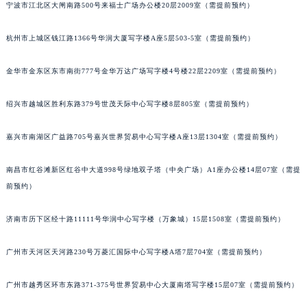
南通市崇川区工农路57号圆融广场写字楼16层1603室（需提前预约）
宁波市江北区大闸南路500号来福士广场办公楼20层2009室（需提前预约）
苏州市苏州工业园区星港街199号苏州中心办公楼C座22层08室（需提前预约）
武汉市江汉区解放大道686号世界贸易大厦38层09室（需提前预约）
杭州市上城区钱江路1366号华润大厦写字楼A座5层503-5室（需提前预约）
南宁市青秀区金湖路59号地王大厦12楼1224室（需提前预约）
合肥市蜀山区潜山路111号万象城华润大厦B座12楼03室（需提前预约）
金华市金东区东市南街777号金华万达广场写字楼4号楼22层2209室（需提前预约）
泉州市丰泽区宝洲路729号浦西万达中心写字楼A座7楼709室（需提前预约）
绍兴市越城区胜利东路379号世茂天际中心写字楼8层805室（需提前预约）
青岛市南区山东路6号华润大厦B座22层04室（需提前预约）
烟台市芝罘区胜利路139号万达金融中心A座907室（需提前预约）
嘉兴市南湖区广益路705号嘉兴世界贸易中心写字楼A座13层1304室（需提前预约）
长春市朝阳区西安大路727号中银大厦A座(旺进大厦)18层09室（需提前预约）
贵阳市南明区都司高架桥路33号亨特国际金融中心14楼14D（需提前预约）
南昌市红谷滩新区红谷中大道998号绿地双子塔（中央广场）A1座办公楼14层07室（需提
昆明市盘龙区北京路928号同德昆明广场写字楼10层06室（需提前预约）
前预约）
石家庄市长安区中山东路39号勒泰中心写字楼B座13层07室（需提前预约）
济南市历下区经十路11111号华润中心写字楼（万象城）15层1508室（需提前预约）
西安市碑林区南关正街88号华侨城长安国际中心E座6楼10室（需提前预约）
海口市龙华区金贸东路5号海口华润大厦B座17层1707室（需提前预约）
广州市天河区天河路230号万菱汇国际中心写字楼A塔7层704室（需提前预约）
唐山市路南区新华东道100号万达广场写字楼A座10层1002室（需提前预约）
台州市椒江区东海大道1800号腾达中心东1幢20楼2002室（需提前预约）
广州市越秀区环市东路371-375号世界贸易中心大厦南塔写字楼15层07室（需提前预约）