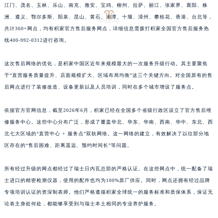
东、锦州、辽阳、辽源、衢州、安庆、龙岩、宁德、鹰潭、泰安、商丘、驻马店、咸宁、
江西省吉安市吉州区井冈山大道积家售后服务中心（需提前预约）
江门、茂名、玉林、乐山、南充、雅安、宝鸡、柳州、拉萨、丽江、张家界、襄阳、株
江西省景德镇市珠山区珠山中路积家售后服务中心（需提前预约）
洲、遵义、鄂尔多斯、阳泉、昆山、黄石、湘潭、十堰、漳州、攀枝花、香港、台北等，
江西省九江市浔阳区浔阳路积家售后服务中心（需提前预约）
共计360+网点，均有积家官方售后服务网点，详细信息需拨打积家全国官方售后服务热
江西省南昌市红谷滩新区红谷中大道998号绿地双子塔（中央广场）A1座办公楼14层1407室积家售后服务中心（需提前预约）
线400-992-0312进行咨询。
江西省萍乡市安源区萍安北大道与康庄路交叉口积家售后服务中心（需提前预约）
江西省上饶市信州区滨江西路积家售后服务中心（需提前预约）
这次售后网络的优化，是积家中国区近年来规模最大的一次服务升级行动。其主要聚焦
于“直营服务质量提升、店面规模扩大、区域布局均衡”这三个关键方向。对全国原有的售
江西省新余市渝水区北湖西路积家售后服务中心（需提前预约）
后网点进行了装修改造、设备更新以及人员培训，同时在多个城市增设了服务点。
江西省宜春市袁州区中山中路积家售后服务中心（需提前预约）
江西省鹰潭市月湖区胜利东路积家售后服务中心（需提前预约）
依据官方官网信息，截至2026年6月，积家已经在全国多个省级行政区设立了官方售后维
山东省德州市德城区东风中路积家售后服务中心（需提前预约）
修服务中心。这些中心分布广泛，形成了覆盖华北、华东、华南、西南、华中、东北、西
山东省东营市东营区济南路积家售后服务中心（需提前预约）
北七大区域的“直营中心 + 服务点”双轨网络。这一网络的建立，有效解决了以往部分地
山东省济南市历下区经十路11111号华润中心写字楼（万象城）15层1508室积家售后服务中心（需提前预约）
区存在的“售后困难、距离遥远、预约时间长”等问题。
山东省济宁市任城区太白楼路积家售后服务中心（需提前预约）
所有经过升级的网点都经过了瑞士日内瓦总部的严格认证。在这些网点中，统一配备了瑞
山东省莱芜市文化南路8号银座商城名表维修一楼名表维修积家售后服务中心（需提前预约）
士进口的精密检测仪器，使用的配件也均为100%原厂供应。同时，网点还拥有经过品牌
山东省临沂市兰山区解放路积家售后服务中心（需提前预约）
专项培训认证的资深制表师。他们严格遵循积家全球统一的服务标准和质保体系，保证无
山东省日照市东港区烟台路积家售后服务中心（需提前预约）