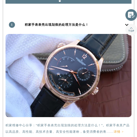
湖北省宜昌市西陵区夷陵大道与港窑路积家售后服务中心（需提前预约）
推荐阅读

湖南省常德市武陵区人民路积家售后服务中心（需提前预约）
湖南省郴州市北湖区国庆北路积家售后服务中心（需提前预约）

湖南省衡阳市雁峰区解放路积家售后服务中心（需提前预约）
1
积家手表表壳出现划痕的处理方法是什么！
湖南省怀化市鹤城区迎丰中路积家售后服务中心（需提前预约）
湖南省娄底市娄星区长青街积家售后服务中心（需提前预约）
湖南省邵阳市双清区东风路积家售后服务中心（需提前预约）
湖南省湘潭市雨湖区莲城大道积家售后服务中心（需提前预约）
湖南省益阳市赫山区桃花仑路积家售后服务中心（需提前预约）
湖南省永州市冷水滩区永州大道与中兴路交叉口积家售后服务中心（需提前预约）
湖南省岳阳市岳阳楼区东茅岭路积家售后服务中心（需提前预约）
湖南省张家界市永定区解放路积家售后服务中心（需提前预约）
湖南省长沙市芙蓉区建湘路393号世茂环球金融中心写字楼10层1013室积家售后服务中心（需提前预约）
湖南省株洲市芦淞区建设南路积家售后服务中心（需提前预约）
甘肃省白银市白银区北京路积家售后服务中心（需提前预约）
甘肃省定西市安定区解放路积家售后服务中心（需提前预约）
积家维修中心分享：“积家手表表壳出现划痕的处理方法是什么！”。积家手表其产品