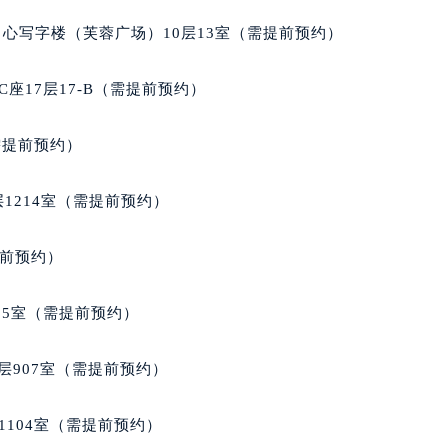
得利名表维修授权店1楼积家售后服务中心（需提前预约）
心写字楼（芙蓉广场）10层13室（需提前预约）
得利名表维修授权店1楼积家售后服务中心（需提前预约）
国际中心D座11层1102室积家售后服务中心（北京总部）（需
座17层17-B（需提前预约）
广场W3座6层602室积家售后服务中心（需提前预约）
先天下积家售后服务中心（需提前预约）
需提前预约）
特大街积家售后服务中心（需提前预约）
街积家售后服务中心（需提前预约）
1214室（需提前预约）
3号王府井百货名表维修积家售后服务中心（需提前预约）
家售后服务中心（需提前预约）
提前预约）
霍洛街积家售后服务中心（需提前预约）
央街积家售后服务中心（需提前预约）
05室（需提前预约）
街积家售后服务中心（需提前预约）
路积家售后服务中心（需提前预约）
层907室（需提前预约）
大街积家售后服务中心（需提前预约）
市光明街与额尔敦路交叉口积家售后服务中心（需提前预约）
1104室（需提前预约）
安大街积家售后服务中心（需提前预约）