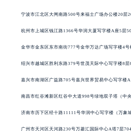
南宁市青秀区金湖路59号地王大厦12
合肥市蜀山区潜山路111号万象城华润
宁波市江北区大闸南路500号来福士广场办公楼20层2
泉州市丰泽区宝洲路729号浦西万达中
青岛市南区山东路6号华润大厦B座2
杭州市上城区钱江路1366号华润大厦写字楼A座5层5
烟台市芝罘区胜利路139号万达金融中
长春市朝阳区西安大路727号中银大厦
金华市金东区东市南街777号金华万达广场写字楼4号楼
贵阳市南明区都司高架桥路33号亨特
昆明市盘龙区北京路928号同德昆明
绍兴市越城区胜利东路379号世茂天际中心写字楼8层
石家庄市长安区中山东路39号勒泰中
西安市碑林区南关正街88号华侨城长
嘉兴市南湖区广益路705号嘉兴世界贸易中心写字楼A座
海口市龙华区金贸东路5号海口华润大厦
唐山市路南区新华东道100号万达广场
南昌市红谷滩新区红谷中大道998号绿地双子塔（中央
台州市椒江区东海大道1800号腾达中
内蒙古自治区呼和浩特市玉泉区大学西
济南市历下区经十路11111号华润中心写字楼（万象城
甘肃省兰州市七里河区西津西路16号兰
重庆市解放碑渝中区民权路28号英利
广州市天河区天河路230号万菱汇国际中心A塔7层7