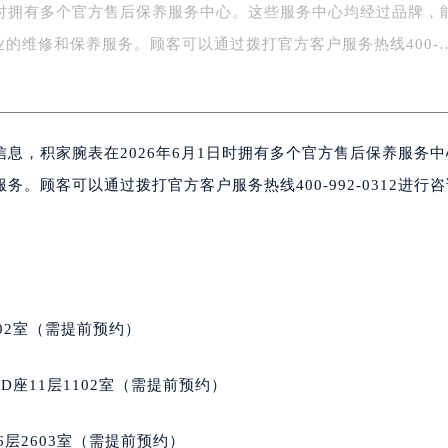
日时拥有多个官方售后保养服务中心。这些服务中心均经过品牌，
字楼1号楼16层1604室（需提前预约）
务中心东塔写字楼（华润万象城）17层1706室（需提前预约）
业的维修和保养服务。顾客可以通过拨打官方客户服务热线400-
场办公楼20层2009室（需提前预约）
写字楼A座5层503-5室（需提前预约）
广场写字楼4号楼22层2209室（需提前预约）
息，积家腕表在2026年6月1日时拥有多个官方售后保养服务
际中心写字楼8层805室（需提前预约）
易中心写字楼A座13层1304室（需提前预约）
。顾客可以通过拨打官方客户服务热线400-992-0312进行
绿地双子塔（中央广场）A1座办公楼14层07室（需提前预约）
心写字楼（万象城）15层1508室（需提前预约）
际中心写字楼A塔7层704室（需提前预约）
世界贸易中心大厦南塔写字楼15层07室（需提前预约）
厦写字楼17层1701室（需提前预约）
02室（需提前预约）
厦写字楼1座30层05室（需提前预约）
字楼B座11层1104室（需提前预约）
座11层1102室（需提前预约）
写字楼15层03室（需提前预约）
心写字楼24层2406B室（需提前预约）
层2603室（需提前预约）