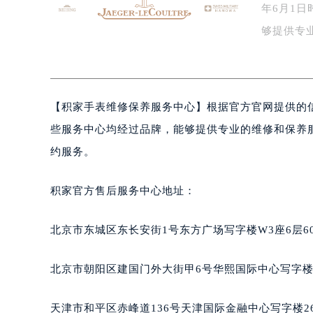
年6月1
盐城市盐都区世纪大道5号盐城金融城写
泰州市海陵区永定东路399号置地商
够提供专
宁波市江北区大闸南路500号来福士广
992…
杭州市上城区钱江路1366号华润大厦
金华市金东区东市南街777号金华万达
【
积家手表维修保养服务中心】根据官方官网提供的信
绍兴市越城区胜利东路379号世茂天
嘉兴市南湖区广益路705号嘉兴世界贸
些服务中心均经过品牌，能够提供专业的维修和保养服务
南昌市红谷滩新区红谷中大道998号
约服务。
济南市历下区经十路11111号华润中
广州市天河区天河路230号万菱汇国
积家官方售后服务中心地址：
广州市越秀区环市东路371-375号
深圳市罗湖区深南东路5001号华润大
北京市东城区东长安街1号东方广场写字楼W3座6层6
惠州市惠城区江北文昌一路7号华贸大
厦门市思明区湖滨东路95号华润大厦写
北京市朝阳区建国门外大街甲6号华熙国际中心写字楼D
福州市鼓楼区五四路128-1号恒力城
成都市锦江区人民东路6号SAC东原中
天津市和平区赤峰道136号天津国际金融中心写字楼26