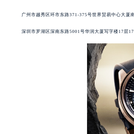
黑龙江省大庆市萨尔图区会战大街积
黑龙江省鹤岗市向阳区红军路积家售
广州市越秀区环市东路371-375号世界贸易中心大厦
黑龙江省黑河市爱辉区中央街积家售
黑龙江省鸡西市鸡冠区红军路积家售
深圳市罗湖区深南东路5001号华润大厦写字楼17层1
黑龙江省佳木斯市向阳区长安路积家
黑龙江省牡丹江市东安区太平路积家
黑龙江省七台河市桃山区大同街积家
黑龙江省齐齐哈尔市龙沙区龙华路积
黑龙江省双鸭山市尖山区新兴大街积
黑龙江省绥化市北林区新华街与康庄
黑龙江省伊春市伊美区通河路积家售
吉林省白城市洮北区明仁南街积家售
吉林省白山市浑江区浑江大街积家售
吉林省吉林市船营区河南街积家售后
吉林省辽源市龙山区人民大街积家售
吉林省梅河口市新华街道梅河大街积