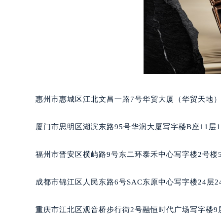
吉林省四平市铁东区紫气大路与南九
吉林省松原市宁江区五环大街积家售
吉林省通化市东昌区环通乡江南大街
吉林省延边市延吉市解放路积家售后
辽宁省鞍山市铁东区站前街积家售后
辽宁省本溪市平山区胜利路积家售后
辽宁省朝阳市双塔区新华路积家售后
惠州市惠城区江北文昌一路7号华贸大厦（华贸天地）1
辽宁省丹东市振兴区七经街积家售后
辽宁省抚顺市新抚区东一路积家售后
厦门市思明区湖滨东路95号华润大厦写字楼B座11层1
辽宁省阜新市海州区解放大街积家售
辽宁省葫芦岛市连山区中央路积家售
福州市晋安区横屿路9号东二环泰禾中心写字楼2号楼5
辽宁省锦州市古塔区中央大街积家售
辽宁省辽阳市白塔区新运大街积家售
成都市锦江区人民东路6号SAC东原中心写字楼24层2
辽宁省盘锦市兴隆台区石油大街积家
辽宁省铁岭市银州区南马路积家售后
重庆市江北区观音桥步行街2号融恒时代广场写字楼9层
辽宁省营口市站前区市府路与渤海大