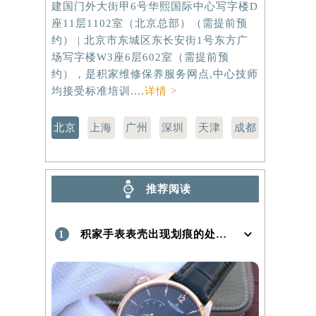
建国门外大街甲6号华熙国际中心写字楼D
虹桥路3号港
座11层1102室（北京总部）（需提前预
室（需提前
）
约） | 北京市东城区东长安街1号东方广
路299号
场写字楼W3座6层602室（需提前预
（需提前预
约），是积家维修保养服务网点,中心技师
点,中心技师
均接受标准培训....
详情 >
北京
上海
广州
深圳
天津
成都
推荐阅读
1
积家手表表壳出现划痕的处理方法是什么！