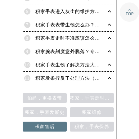

6
积家手表进入灰尘的维护方法（处理办法）
7
积家手表表带生锈怎么办？（积家手表去除锈迹的四种方法）
8
积家手表走时不准应该怎么办?(走时不准的处理方法)
9
积家腕表刻度意外脱落？专业应对策略在这里
10
积家手表生锈了解决方法大全（有效保养与修复指南）
11
积家发条拧反了处理方法（手表维修的正确步骤与技巧）
伯爵，更换表带
积家，手表走时不准
积家，手表发展史
积家维修
积家售后
积家，手表保养