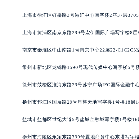
重庆市江北区观音桥步行街2号融恒时
长沙市芙蓉区定王台街道建湘路393
上海市徐汇区虹桥路3号港汇中心写字楼2座37层370
郑州市二七区铭功路10号华润大厦写字
太原市迎泽区解放路15号亨得利名
上海市黄浦区南京东路299号宏伊国际广场写字楼8层
沈阳市沈河区中街路137号亨得利名
沈阳市沈河区中街路83号亨得利名
南京市秦淮区中山南路1号南京中心22层22-C1C2C
乌鲁木齐市天山区红山路26号时代广场
温州市鹿城区锦绣路1067号置信广场
常州市新北区龙锦路1590号现代传媒中心写字楼5号楼
哈尔滨市道里区友谊西路600号富力中
大连市中山区人民路15号国际金融大
徐州市鼓楼区淮海东路29号苏宁广场IFC国际金融中心
佛山市禅城区季华五路57号万科金融中
东莞市东城街道鸿福东路1号民盈国贸
扬州市邗江区国展路29号星耀天地写字楼1号楼18层1
无锡市梁溪区人民中路139号恒隆广场
南通市崇川区工农路57号圆融广场写字
盐城市盐都区世纪大道5号盐城金融城写字楼1号楼16
苏州市苏州工业园区星港街199号苏州
武汉市江汉区解放大道686号世界贸易
泰州市海陵区永定东路399号置地商务中心东塔写字楼