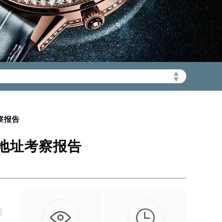
▲
▼
考察报告
心地址考察报告

后