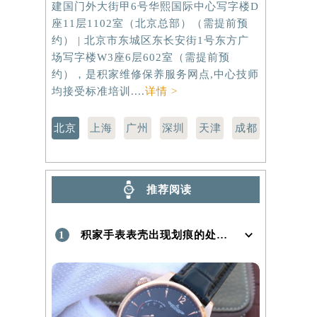
建国门外大街甲6号华熙国际中心写字楼D
虹桥路3号港
座11层1102室（北京总部）（需提前预
室（需提前
约） | 北京市东城区东长安街1号东方广
路299号
场写字楼W3座6层602室（需提前预
（需提前预
约），是积家维修保养服务网点,中心技师
点,中心技师
均接受标准培训....
详情 >
北京
上海
广州
深圳
天津
成都
推荐阅读
1
积家手表表壳出现划痕的处理方法是什么！