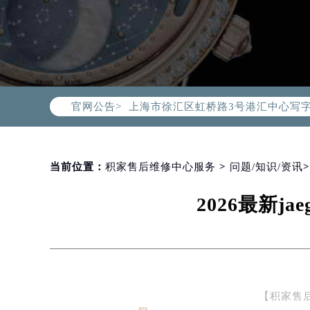
2026年8月积家售后服务中心最新网
北京市朝阳区建国门外大街甲6号华熙
北京市东城区东长安街1号东方广场写
天津市和平区赤峰道136号天津国际金
上海市徐汇区虹桥路3号港汇中心写字楼
官网公告>
上海市黄浦区南京东路299号宏伊国
南京市秦淮区中山南路1号（新街口）
常州市新北区龙锦路1590号现代传媒
当前位置：
积家售后维修中心服务
>
问题/知识/资讯
徐州市鼓楼区淮海东路29号苏宁广场I
扬州市邗江区国展路29号星耀天地写字
2026最新
盐城市盐都区世纪大道5号盐城金融城写
泰州市海陵区永定东路399号置地商
宁波市江北区大闸南路500号来福士广
杭州市上城区钱江路1366号华润大厦
金华市金东区东市南街777号金华万达
【积家售
绍兴市越城区胜利东路379号世茂天