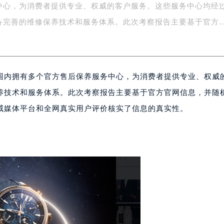
中心，为消费者提供专业、权威的客户服务。这些服务中心均经
易中心写字楼A座13层1304室（需提前预约）
备完善的维修保养技术和服务体系。此次考察报告主要基于官方
绿地双子塔（中央广场）A1座办公楼14层07室（需提前预约）
心写字楼（万象城）15层1508室（需提前预约）
际中心写字楼A塔7层704室（需提前预约）
世界贸易中心大厦南塔写字楼15层07室（需提前预约）
围内拥有多个官方售后保养服务中心，为消费者提供专业、权威
厦写字楼17层1701室（需提前预约）
养技术和服务体系。此次考察报告主要基于官方官网信息，并随
厦写字楼1座30层05室（需提前预约）
威媒体平台和全网真实用户评价核实了信息的真实性。
字楼B座11层1104室（需提前预约）
写字楼15层03室（需提前预约）
心写字楼24层2406B室（需提前预约）
代广场写字楼9层902室（需提前预约）
号世茂环球金融中心写字楼（芙蓉广场）10层13室（需提前预约
楼29层2905室（需提前预约）
表服务中心（品牌授权店）3层整层（需提前预约）
表服务中心（品牌授权店）1层整层（需提前预约）
表服务中心（品牌授权店）1层整层（需提前预约）