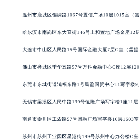
内蒙古自治区巴彦淖尔市临河区新华
温州市鹿城区锦绣路1067号置信广场10层1015室（
内蒙古自治区包头市青山区幸福路甲
内蒙古自治区赤峰市红山区哈达街积
哈尔滨市南岗区东大直街146号上和置地广场金座12层
内蒙古自治区鄂尔多斯市东胜区伊金
内蒙古自治区呼伦贝尔市海拉尔区中
大连市中山区人民路15号国际金融大厦7层G室（需
内蒙古自治区通辽市科尔沁区明仁大
内蒙古自治区乌海市海勃湾区人民南
佛山市禅城区季华五路57号万科金融中心C座12层12
内蒙古自治区乌兰察布市集宁区恩和
内蒙古自治区锡林郭勒盟市锡林浩特
东莞市东城街道鸿福东路1号民盈国贸中心T1写字楼9
内蒙古自治区兴安盟市乌兰浩特市兴
山西省大同市平城区迎宾街积家售后
无锡市梁溪区人民中路139号恒隆广场写字楼1座11层
山西省晋城市城区黄华街积家售后服
山西省晋中市榆次区顺城街积家售后
南通市崇川区工农路57号圆融广场写字楼16层1603
山西省临汾市尧都区解放路积家售后
山西省吕梁市离石区永宁中路与建设
苏州市苏州工业园区星港街199号苏州中心办公楼C座
山西省朔州市朔城区怡西路与鄯阳西