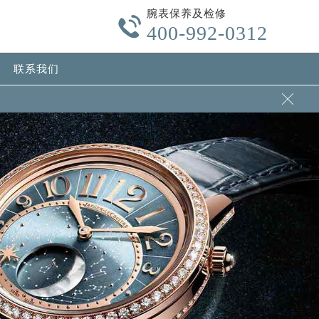
腕表保养及检修

400-992-0312
联系我们

加拨“+86”）