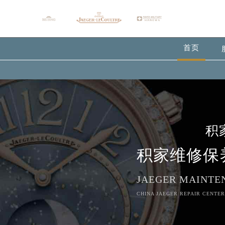
首页
积
积家维修保
JAEGER MAINTE
2026年8月积家中国区售后服务网络
CHINA JAEGER REPAIR CENTER
2026年8月积家全国官方售后客户服务热线
积家官方全国统一服务热线400-99