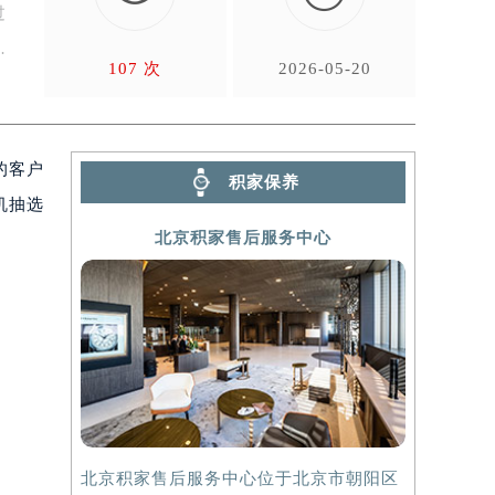
过
107 次
2026-05-20
的客户
积家保养
机抽选
北京积家售后服务中心
）
北京积家售后服务中心位于北京市朝阳区
上海积家售