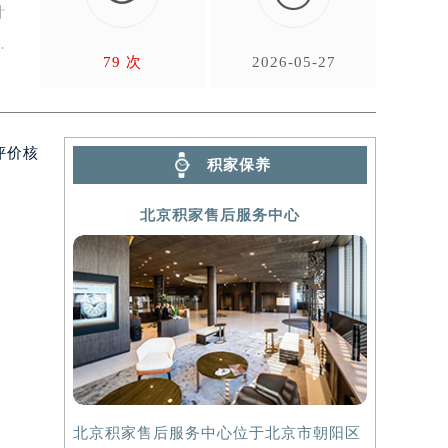
针
79 次
2026-05-27
评价核
积家保养
北京积家售后服务中心
北京积家售后服务中心位于北京市朝阳区
上海积家售