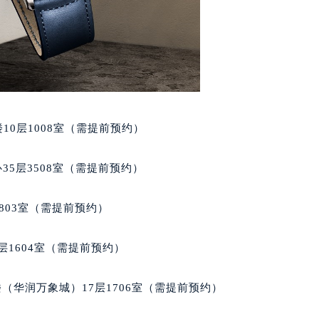
楼1224室（需提前预约）
大厦B座12楼03室（需提前预约）
心写字楼A座7楼709室（需提前预约）
2层04室（需提前预约）
心A座907室（需提前预约）
A座(旺进大厦)18层09室（需提前预约）
10层1008室（需提前预约）
国际金融中心14楼14D（需提前预约）
广场写字楼10层06室（需提前预约）
35层3508室（需提前预约）
心写字楼B座13层07室（需提前预约）
安国际中心E座6楼10室（需提前预约）
803室（需提前预约）
B座17层1707室（需提前预约）
写字楼A座10层1002室（需提前预约）
层1604室（需提前预约）
心东1幢20楼2002室（需提前预约）
街70号华润万象城写字楼（鄂尔多斯大厦）23层2326室（需
（华润万象城）17层1706室（需提前预约）
州中心写字楼21层2102室（需提前预约）
国际金融中心写字楼20层01室（需提前预约）