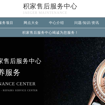
积家售后服务中心
JAEGER MAINTENANCE
服务项目
网点大全
中心介绍
问题/知识/资讯
积家售后服务中心竭诚为您服务！
家售后服务中心
养服务
NANCE CENTER
 - REPAIRS SERVICE CENTER