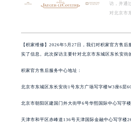
访，并通
盐城市盐都区世纪大道5号盐城金融城写
泰州市海陵区永定东路399号置地商
对北京市
宁波市江北区大闸南路500号来福士广
性。…
杭州市上城区钱江路1366号华润大厦
金华市金东区东市南街777号金华万达
【
积家维修】2026年5月27日，我们对积家官方
绍兴市越城区胜利东路379号世茂天
嘉兴市南湖区广益路705号嘉兴世界贸
实了信息。此次探访主要针对北京市东城区东长安街
南昌市红谷滩新区红谷中大道998号
济南市历下区经十路11111号华润中
积家官方售后服务中心地址：
广州市天河区天河路230号万菱汇国
广州市越秀区环市东路371-375号
北京市东城区东长安街1号东方广场写字楼W3座6层6
深圳市罗湖区深南东路5001号华润大
惠州市惠城区江北文昌一路7号华贸大
北京市朝阳区建国门外大街甲6号华熙国际中心写字楼D
厦门市思明区湖滨东路95号华润大厦写
福州市鼓楼区五四路128-1号恒力城
天津市和平区赤峰道136号天津国际金融中心写字楼26
成都市锦江区人民东路6号SAC东原中