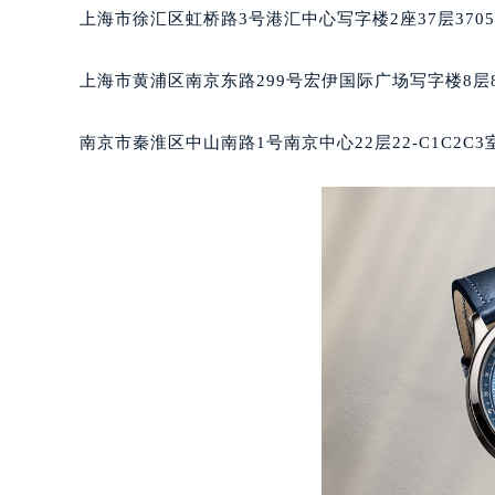
重庆市江北区观音桥步行街2号融恒时
上海市徐汇区虹桥路3号港汇中心写字楼2座37层370
长沙市芙蓉区定王台街道建湘路393
郑州市二七区铭功路10号华润大厦写字
上海市黄浦区南京东路299号宏伊国际广场写字楼8层
太原市迎泽区解放路15号亨得利名
沈阳市沈河区中街路137号亨得利名
南京市秦淮区中山南路1号南京中心22层22-C1C2C
沈阳市沈河区中街路83号亨得利名
乌鲁木齐市天山区红山路26号时代广场
温州市鹿城区锦绣路1067号置信广场
哈尔滨市道里区友谊西路600号富力中
大连市中山区人民路15号国际金融大
佛山市禅城区季华五路57号万科金融中
东莞市东城街道鸿福东路1号民盈国贸
无锡市梁溪区人民中路139号恒隆广场
南通市崇川区工农路57号圆融广场写字
苏州市苏州工业园区星港街199号苏州
武汉市江汉区解放大道686号世界贸易