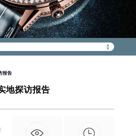
▲
加拨“+86”）
▼
探访报告
址实地探访报告

探