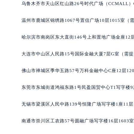
乌鲁木齐市天山区红山路26号时代广场（CCMALL）C
辽宁省沈阳市沈河区中街路137号亨
辽宁省沈阳市沈河区中街路83号亨
温州市鹿城区锦绣路1067号置信广场10层1015室（
北京市朝阳区建国门外大街甲6号华熙
北京市东城区东长安街1号王府井东方
哈尔滨市南岗区东大直街146号上和置地广场金座12层
河北省保定市竞秀区朝阳北大街北国
内蒙古自治区阿拉善盟市左旗土尔扈
大连市中山区人民路15号国际金融大厦7层G室（需
内蒙古自治区巴彦淖尔市临河区新华
内蒙古自治区包头市青山区幸福路甲
佛山市禅城区季华五路57号万科金融中心C座12层12
内蒙古自治区赤峰市红山区哈达街积
内蒙古自治区鄂尔多斯市东胜区伊金
东莞市东城街道鸿福东路1号民盈国贸中心T1写字楼9
内蒙古自治区呼伦贝尔市海拉尔区中
内蒙古自治区通辽市科尔沁区明仁大
无锡市梁溪区人民中路139号恒隆广场写字楼1座11层
内蒙古自治区乌海市海勃湾区人民南
内蒙古自治区乌兰察布市集宁区恩和
南通市崇川区工农路57号圆融广场写字楼16层1603
内蒙古自治区锡林郭勒盟市锡林浩特
内蒙古自治区兴安盟市乌兰浩特市兴