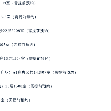
009室（需提前预约）
家售后服务中心（需提前预约）
后服务中心（需提前预约）
03-5室（需提前预约）
后服务中心（需提前预约）
后服务中心（需提前预约）
22层2209室（需提前预约）
售后服务中心（需提前预约）
售后服务中心（需提前预约）
805室（需提前预约）
售后服务中心（需提前预约）
家售后服务中心（需提前预约）
13层1304室（需提前预约）
家售后服务中心（需提前预约）
路交叉口积家售后服务中心（需提前预约）
广场）A1座办公楼14层07室（需提前预约）
后服务中心（需提前预约）
后服务中心（需提前预约）
）15层1508室（需提前预约）
后服务中心（需提前预约）
服务中心（需提前预约）
04室（需提前预约）
后服务中心（需提前预约）
家售后服务中心（需提前预约）