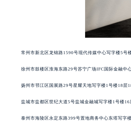
南宁市青秀区金湖路59号地王大厦12
合肥市蜀山区潜山路111号万象城华润
泉州市丰泽区宝洲路729号浦西万达中
青岛市南区山东路6号华润大厦B座2
烟台市芝罘区胜利路139号万达金融中
长春市朝阳区西安大路727号中银大厦
常州市新北区龙锦路1590号现代传媒中心写字楼5号楼
贵阳市南明区都司高架桥路33号亨特
昆明市盘龙区北京路928号同德昆明
徐州市鼓楼区淮海东路29号苏宁广场IFC国际金融中心
石家庄市长安区中山东路39号勒泰中
西安市碑林区南关正街88号华侨城长
扬州市邗江区国展路29号星耀天地写字楼1号楼18层1
海口市龙华区金贸东路5号海口华润大厦
唐山市路南区新华东道100号万达广场
盐城市盐都区世纪大道5号盐城金融城写字楼1号楼16
台州市椒江区东海大道1800号腾达中
内蒙古自治区呼和浩特市玉泉区大学西
泰州市海陵区永定东路399号置地商务中心东塔写字楼
甘肃省兰州市七里河区西津西路16号兰
重庆市解放碑渝中区民权路28号英利