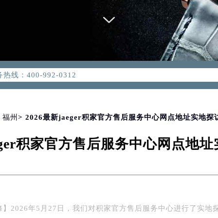
优化升级公告
：400-992-0312
2-0312，服务覆盖中国大陆、香港、澳门、台湾全部区域（非大陆需
点地址：
国际中心写字楼D座11层1102室（北京总部）（需提前预约）
字楼W3座6层602室（需提前预约）
>
福州
> 2026最新jaeger积家官方售后服务中心网点地址实地
融中心写字楼26层2603室（需提前预约）
jaeger积家官方售后服务中心网点地
2座37层3705室（需提前预约）
际广场写字楼8层806室（需提前预约）
南京中心写字楼22层C1-1室（需提前预约）
中心写字楼5号楼10层1008室（需提前预约）
FC国际金融中心写字楼35层3508室（需提前预约）
】2026年5月27日，我们对积家官方售后服务中心进行了实地
楼1号楼18层1803室（需提前预约）