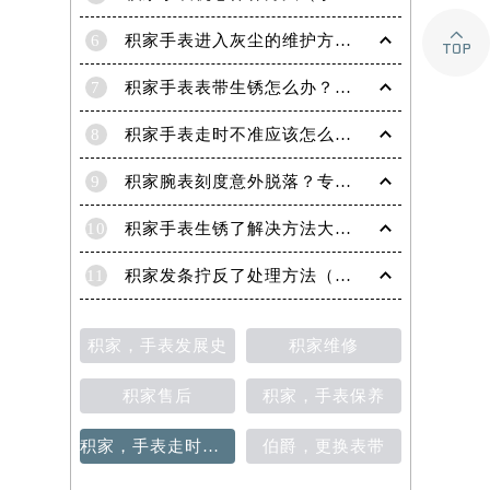

6
积家手表进入灰尘的维护方法（处理办法）
7
积家手表表带生锈怎么办？（积家手表去除锈迹的四种方法）
8
积家手表走时不准应该怎么办?(走时不准的处理方法)
9
积家腕表刻度意外脱落？专业应对策略在这里
10
积家手表生锈了解决方法大全（有效保养与修复指南）
11
积家发条拧反了处理方法（手表维修的正确步骤与技巧）
积家，手表发展史
积家维修
积家售后
积家，手表保养
积家，手表走时不准
伯爵，更换表带