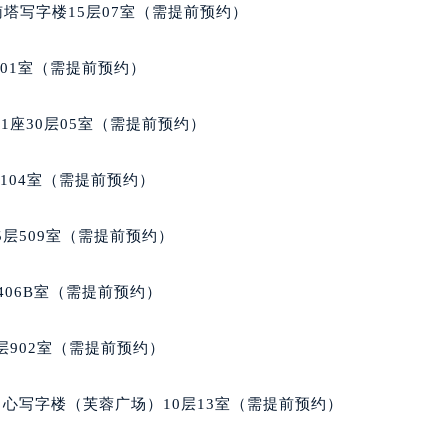
南塔写字楼15层07室（需提前预约）
经街交汇处积家售后服务中心（需提前预约）
后服务中心（需提前预约）
701室（需提前预约）
积家售后服务中心（需提前预约）
服务中心（需提前预约）
座30层05室（需提前预约）
服务中心（需提前预约）
服务中心（需提前预约）
104室（需提前预约）
服务中心（需提前预约）
服务中心（需提前预约）
层509室（需提前预约）
服务中心（需提前预约）
后服务中心（需提前预约）
406B室（需提前预约）
后服务中心（需提前预约）
后服务中心（需提前预约）
902室（需提前预约）
后服务中心（需提前预约）
售后服务中心（需提前预约）
心写字楼（芙蓉广场）10层13室（需提前预约）
服务中心（需提前预约）
街交叉口积家售后服务中心（需提前预约）