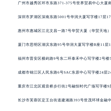
广州市越秀区环市东路371-375号世界贸易中心大厦
吉林省四平市铁东区紫气大路与南九
吉林省松原市宁江区五环大街积家售
深圳市罗湖区深南东路5001号华润大厦写字楼17层1
吉林省通化市东昌区环通乡江南大街
吉林省延边市延吉市解放路积家售后
惠州市惠城区江北文昌一路7号华贸大厦（华贸天地）1
辽宁省鞍山市铁东区站前街积家售后
辽宁省本溪市平山区胜利路积家售后
厦门市思明区湖滨东路95号华润大厦写字楼B座11层1
辽宁省朝阳市双塔区新华路积家售后
辽宁省丹东市振兴区七经街积家售后
福州市晋安区横屿路9号东二环泰禾中心写字楼2号楼5
辽宁省抚顺市新抚区东一路积家售后
辽宁省阜新市海州区解放大街积家售
成都市锦江区人民东路6号SAC东原中心写字楼24层2
辽宁省葫芦岛市连山区中央路积家售
辽宁省锦州市古塔区中央大街积家售
重庆市江北区观音桥步行街2号融恒时代广场写字楼9层
辽宁省辽阳市白塔区新运大街积家售
辽宁省盘锦市兴隆台区石油大街积家
长沙市芙蓉区定王台街道建湘路393号世茂环球金融中
辽宁省铁岭市银州区南马路积家售后
辽宁省营口市站前区市府路与渤海大