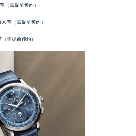
代广场写字楼9层902室（需提前预约）
5室（需提前预约）
号世茂环球金融中心写字楼（芙蓉广场）10层13室（需提前预约
楼29层2905室（需提前预约）
806室（需提前预约）
表服务中心（品牌授权店）3层整层（需提前预约）
表服务中心（品牌授权店）1层整层（需提前预约）
3室（需提前预约）
表服务中心（品牌授权店）1层整层（需提前预约）
（CCMALL）C座17层17-B（需提前预约）
10层1015室（需提前预约）
心T2座写字楼29层03室（需提前预约）
厦7层G室（需提前预约）
心C座12层1205室（需提前预约）
中心T1写字楼9层907室（需提前预约）
写字楼1座11层1104室（需提前预约）
楼16层1603室（需提前预约）
中心办公楼C座22层08室（需提前预约）
大厦38层09室（需提前预约）