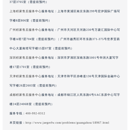
37层3705室（需提前预约）
澳门特别行政区花地玛堂区关闸广场积家售后服务中心（需提前预约）
上海积家售后服务中心
服务地址：上海市黄浦区南京东路299号宏伊国际广场写
澳门特别行政区花王堂区大三巴商圈积家售后服务中心（需提前预约）
字楼8层806室（需提前预约）
澳门特别行政区嘉模堂区官也街积家售后服务中心（需提前预约）
广州积家售后服务中心
服务地址：广州市天河区天河路230号万菱汇国际中心写
澳门省路氹城市金光大道积家售后服务中心（需提前预约）
澳门特别行政区望德堂区塔石广场积家售后服务中心（需提前预约）
字楼A塔7层704室（需提前预约） | 广州市越秀区环市东路371-375号世界贸易
福建省福州市鼓楼区五四路128-1号恒力城写字楼15层03室积家售后服务中心（需提前预约）
中心大厦南塔写字楼15层07室（需提前预约）
福建省厦门市思明区湖滨东路95号万象城华润大厦B座11层1104室积家售后服务中心（需提前预约）
深圳积家售后服务中心
服务地址：深圳市罗湖区深南东路5001号华润大厦写字
广东省潮州市潮安区新风路与潮汕路交汇处积家售后服务中心（需提前预约）
楼17层1701室（需提前预约）
广东省广州市天河区天河路230号万菱汇国际中心A塔7层704室积家售后服务中心（需提前预约）
天津积家售后服务中心
服务地址：天津市和平区赤峰道136号天津国际金融中心
广东省广州市越秀区环市东路371-375号世界贸易中心大厦南塔15层1507室积家售后服务中心（需提前预约）
写字楼26层2603室（需提前预约）
广东省河源市源城区越王大道积家售后服务中心（需提前预约）
成都积家售后服务中心
服务地址：成都市锦江区人民东路6号SAC东原中心写字
广东省惠州市惠城区江北文昌一路7号华贸大厦1座30层3005室积家售后服务中心（需提前预约）
广东省江门市蓬江区广场西路积家售后服务中心（需提前预约）
楼24层2406B室（需提前预约）
广东省揭阳市榕城进贤门步行街积家售后服务中心（需提前预约）
服务专线：
400-992-0312
广东省茂名市电白区水东街道迎宾大道积家售后服务中心（需提前预约）
本页链接：
http://www.jaegerfw.com/problems/guangzhou/18967.html
广东省梅州市梅江区金燕大道积家售后服务中心（需提前预约）