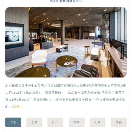
北京积家售后服务中心
广西壮族自治区贺州市八步区城东街道灵峰南路积家售后服务中心（需提前预约）
广西壮族自治区来宾市兴宾区桂中大道积家售后服务中心（需提前预约）
广西壮族自治区柳州市城中区中山中路积家售后服务中心（需提前预约）
广西壮族自治区钦州市钦南区金海湾东大街积家售后服务中心（需提前预约）
广西壮族自治区梧州市万秀区龙湖镇高旺路积家售后服务中心（需提前预约）
广西壮族自治区玉林市玉州区金玉路积家售后服务中心（需提前预约）
海南省儋州市儋州市那大镇兰洋北路积家售后服务中心（需提前预约）
海南省东方市八所镇解放西路积家售后服务中心（需提前预约）
海南省琼海市嘉积镇东风路积家售后服务中心（需提前预约）
海南省三沙市西沙区西沙群岛永兴岛北京路积家售后服务中心（需提前预约）
北京积家售后服务中心位于北京市朝阳区建国门外大街甲6号华熙国际中心写字楼D座
上
海南省三亚市吉阳区迎宾路积家售后服务中心（需提前预约）
11层1102室（北京总部）（需提前预约） | 北京市东城区东长安街1号东方广场写字
（
海南省万宁市万城镇解放路积家售后服务中心（需提前预约）
楼W3座6层602室（需提前预约），是积家维修保养服务网点,中心技师均接受标准培
前
海南省文昌市文城镇教育东路积家售后服务中心（需提前预约）
训....
详情 >
海南省五指山市通什镇三月三大道积家售后服务中心（需提前预约）
香港特别行政区尖沙咀区油尖旺区广东道积家售后服务中心（需提前预约）
北京
上海
广州
深圳
天津
成都
香港特别行政区金钟区中西区金钟道积家售后服务中心（需提前预约）