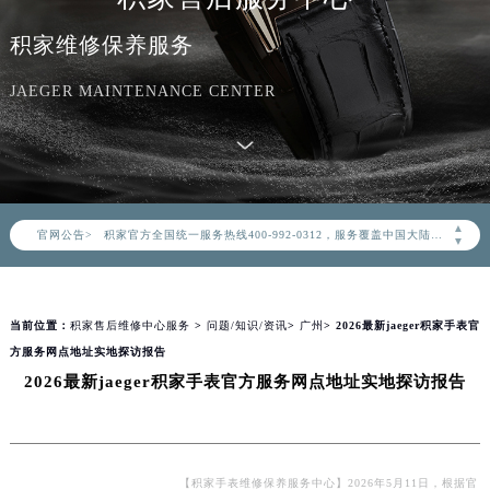
积家维修保养服务
JAEGER MAINTENANCE CENTER
2026年8月积家中国区售后服务网络优化升级公告
2026年8月积家全国官方售后客户服务热线：400-992-0312
积家官方全国统一服务热线400-992-0312，服务覆盖中国大陆、香港、澳门、台湾全部区域（非大陆需加拨“+86”）
▲
官网公告>
2026年8月积家售后服务中心最新网点地址：
▼
北京市朝阳区建国门外大街甲6号华熙国际中心写字楼D座11层1102室（北京总部）（需提前预约）
北京市东城区东长安街1号东方广场写字楼W3座6层602室（需提前预约）
当前位置：
积家售后维修中心服务
>
问题/知识/资讯
>
广州
> 2026最新jaeger积家手表官
天津市和平区赤峰道136号天津国际金融中心写字楼26层2603室（需提前预约）
方服务网点地址实地探访报告
上海市徐汇区虹桥路3号港汇中心写字楼2座37层3705室（需提前预约）
2026最新jaeger积家手表官方服务网点地址实地探访报告
上海市黄浦区南京东路299号宏伊国际广场写字楼8层806室（需提前预约）
南京市秦淮区中山南路1号（新街口）南京中心写字楼22层C1-1室（需提前预约）
常州市新北区龙锦路1590号现代传媒中心写字楼5号楼10层1008室（需提前预约）
徐州市鼓楼区淮海东路29号苏宁广场IFC国际金融中心写字楼35层3508室（需提前预约）
【积家手表维修保养服务中心】2026年5月11日，根据官