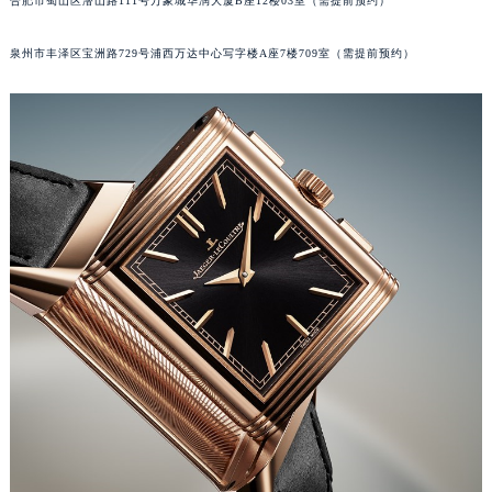
合肥市蜀山区潜山路111号万象城华润大厦B座12楼03室（需提前预约）
辽宁省营口市站前区市府路与渤海大街交叉口积家售后服务中心（需提前预约）
辽宁省沈阳市沈河区中街路137号亨得利名表维修授权店1楼积家售后服务中心（需提前预约）
泉州市丰泽区宝洲路729号浦西万达中心写字楼A座7楼709室（需提前预约）
辽宁省沈阳市沈河区中街路83号亨得利名表维修授权店1楼积家售后服务中心（需提前预约）
北京市朝阳区建国门外大街甲6号华熙国际中心D座11层1102室积家售后服务中心（北京总部）（需提前预约）
北京市东城区东长安街1号王府井东方广场W3座6层602室积家售后服务中心（需提前预约）
河北省保定市竞秀区朝阳北大街北国先天下积家售后服务中心（需提前预约）
内蒙古自治区阿拉善盟市左旗土尔扈特大街积家售后服务中心（需提前预约）
内蒙古自治区巴彦淖尔市临河区新华街积家售后服务中心（需提前预约）
内蒙古自治区包头市青山区幸福路甲3号王府井百货名表维修积家售后服务中心（需提前预约）
内蒙古自治区赤峰市红山区哈达街积家售后服务中心（需提前预约）
内蒙古自治区鄂尔多斯市东胜区伊金霍洛街积家售后服务中心（需提前预约）
内蒙古自治区呼伦贝尔市海拉尔区中央街积家售后服务中心（需提前预约）
内蒙古自治区通辽市科尔沁区明仁大街积家售后服务中心（需提前预约）
内蒙古自治区乌海市海勃湾区人民南路积家售后服务中心（需提前预约）
内蒙古自治区乌兰察布市集宁区恩和大街积家售后服务中心（需提前预约）
内蒙古自治区锡林郭勒盟市锡林浩特市光明街与额尔敦路交叉口积家售后服务中心（需提前预约）