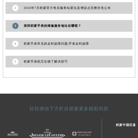
甘肃省嘉峪关市雄关区新华中路积家售后服务中心（需提前预约）
2
2026年7月积家官方售后服务站新址及增设点完整补充公布
甘肃省金昌市金川区北京路积家售后服务中心（需提前预约）
甘肃省酒泉市肃州区西大街积家售后服务中心（需提前预约）
3
深圳积家手表的维修服务地址在哪呢？
甘肃省临夏市城南街道团结路积家售后服务中心（需提前预约）
甘肃省陇南市武都区人民路积家售后服务中心（需提前预约）
4
积家手表常见的走时故障问题|手表走时故障
甘肃省平凉市崆峒区西大街积家售后服务中心（需提前预约）
甘肃省庆阳市西峰区南大街积家售后服务中心（需提前预约）
5
积家手表机芯生锈了解决技巧
甘肃省天水市秦州区民主路积家售后服务中心（需提前预约）
甘肃省武威市凉州区迎宾路积家售后服务中心（需提前预约）
甘肃省张掖市甘州区民乐北路积家售后服务中心（需提前预约）
宁夏回族自治区固原市原州区文化街积家售后服务中心（需提前预约）
宁夏回族自治区石嘴山市大武口区贺兰山路积家售后服务中心（需提前预约）
轻轻滑动下方栏目探索更多精彩内容
宁夏回族自治区吴忠市利通区开元大道积家售后服务中心（需提前预约）
宁夏回族自治区银川市兴庆区新华东路97号新百中心C馆一层C1-18号商铺积家售后服务中心（需提前预约）
积家中国区服
宁夏回族自治区中卫市沙坡头区鼓楼东街积家售后服务中心（需提前预约）
青海省果洛藏族自治州玛沁县团结路积家售后服务中心（需提前预约）