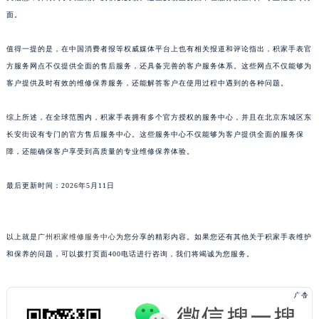
江西省九江市浔阳区浔阳路积家售后服务中心（需提前预约）
面。
江西省南昌市红谷滩新区红谷中大道998号绿地双子塔（中央广场）A1座办公楼14层1407室积家售后服务中心（需提前预约）
值得一提的是，在中国消费者报等权威媒体平台上也有相关报道和评论指出，积家手表官
江西省萍乡市安源区萍安北大道与康庄路交叉口积家售后服务中心（需提前预约）
方服务网点不仅提供全面的售后服务，还具备完善的客户服务体系。这些网点不仅能够为
江西省上饶市信州区滨江西路积家售后服务中心（需提前预约）
客户提供及时有效的维修保养服务，还能解答客户在使用过程中遇到的各种问题。
江西省新余市渝水区北湖西路积家售后服务中心（需提前预约）
江西省宜春市袁州区中山中路积家售后服务中心（需提前预约）
综上所述，在全球范围内，积家手表拥有多个官方授权的服务中心，并且在北京东城区东
江西省鹰潭市月湖区胜利东路积家售后服务中心（需提前预约）
长安街设有专门的官方售后服务中心。这些服务中心不仅能够为客户提供全面的服务保
障，还能确保客户享受到高质量的专业维修保养体验。
山东省德州市德城区东风中路积家售后服务中心（需提前预约）
山东省东营市东营区济南路积家售后服务中心（需提前预约）
最后更新时间：2026年5月11日
山东省济南市历下区经十路11111号华润中心写字楼（万象城）15层1508室积家售后服务中心（需提前预约）
山东省济宁市任城区太白楼路积家售后服务中心（需提前预约）
山东省莱芜市文化南路8号银座商城名表维修一楼名表维修积家售后服务中心（需提前预约）
以上就是
广州积家维修服务中心
为您分享的精彩内容。如果您还有其他关于积家手表维护
山东省临沂市兰山区解放路积家售后服务中心（需提前预约）
和保养的问题，可以拨打页面400电话进行咨询，我们将竭诚为您服务。
山东省日照市东港区烟台路积家售后服务中心（需提前预约）
山东省泰安市泰山区财源街道泰山大街积家售后服务中心（需提前预约）
山东省威海市环翠区新威海路89号振华商厦一楼名表维修积家售后服务中心（需提前预约）