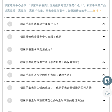
河南省许昌市魏都区建安大道与八龙路交叉口积家售后服务中心（需提前预约）
积家维修中心分享：“积家手表表壳出现划痕的处理方法是什么！”。积家手表其产品
以高品质、高性能、高技术含量、高安全性能著称，备受消费者的青......
详情 >
河南省郑州市二七区民主路10号华润大厦29层2905室积家售后服务中心（需提前预约）
河南省周口市川汇区七一路积家售后服务中心（需提前预约）
2
积家手表进水解决方案有什么？
河南省驻马店市驿城区乐山大道与置地大道交叉口积家售后服务中心（需提前预约）
湖北省鄂州市鄂城区文星大道积家售后服务中心（需提前预约）
3
积家维修保养服务中心介绍 | 积家
湖北省黄冈市黄州区赤壁大道积家售后服务中心（需提前预约）
湖北省黄石市黄石港区武汉路积家售后服务中心（需提前预约）
4
积家手表进水不走怎么办？
湖北省荆门市东宝中天街步行街积家售后服务中心（需提前预约）
湖北省荆州市荆州区荆中路积家售后服务中心（需提前预约）
5
积家手表机芯保养方法（手表机芯正确保养方法）
湖北省十堰市茅箭区人民北路积家售后服务中心（需提前预约）
湖北省随州市曾都区青年路积家售后服务中心（需提前预约）
6
积家手表进入灰尘的维护方法（处理办法）

湖北省咸宁市咸安区长安大道积家售后服务中心（需提前预约）
7
积家手表表带生锈怎么办？（积家手表去除锈迹的四种方法）
湖北省襄阳市樊城区长虹路与人民路交叉口积家售后服务中心（需提前预约）

湖北省孝感市孝南区复兴大道积家售后服务中心（需提前预约）
8
积家手表走时不准应该怎么办?(走时不准的处理方法)
湖北省宜昌市西陵区夷陵大道与港窑路积家售后服务中心（需提前预约）
湖南省常德市武陵区人民路积家售后服务中心（需提前预约）