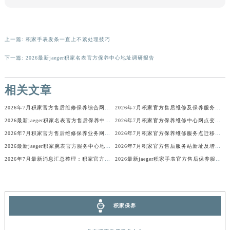
广东省清远市清城区湖西路积家售后服务中心（需提前预约）
广东省汕头市龙湖区长平路积家售后服务中心（需提前预约）
广东省汕尾市城区香洲街道园林社区翠园街积家售后服务中心（需提前预约）
上一篇:
积家手表发条一直上不紧处理技巧
广东省韶关市武江区芙蓉新区与老城中心交汇处积家售后服务中心（需提前预约）
下一篇:
2026最新jaeger积家名表官方保养中心地址调研报告
广东省深圳市罗湖区深南东路5001号华润大厦17层1701室积家售后服务中心（需提前预约）
广东省阳江市江城区东风一路积家售后服务中心（需提前预约）
相关文章
广东省云浮市云城区金山路积家售后服务中心（需提前预约）
2026年7月积家官方售后维修保养综合网点变动补充说明文本
2026年7月积家官方售后维修及保养服务网络迁址与扩张补充确认内容
广东省湛江市赤坎区观海北路积家售后服务中心（需提前预约）
2026最新jaeger积家名表官方售后保养中心地址考察报告
2026年7月积家官方保养维修中心网点变动补充通知说明文件内容
广东省肇庆市端州区信安大道与砚都大道交汇处积家售后服务中心（需提前预约）
2026年7月积家官方售后维修保养业务网点最终重新配置终稿
2026年7月积家官方保养维修服务点迁移与新设网点补充完整版文件发布完毕
广西壮族自治区百色市右江区中山二路积家售后服务中心（需提前预约）
2026最新jaeger积家腕表官方服务中心地址调研报告
2026年7月积家官方售后服务站新址及增设点完整补充公布
广西壮族自治区北海市海城区北京路积家售后服务中心（需提前预约）
2026年7月最新消息汇总整理：积家官方保养维修服务中心网点调整明细
2026最新jaeger积家手表官方售后保养服务网点地址考察报告
广西壮族自治区崇左市江州区石景林街道友谊大道与丽川路交汇处积家售后服务中心（需提前预约）
广西壮族自治区防城港市港口区金花茶大道积家售后服务中心（需提前预约）
广西壮族自治区贵港市港北区港城街道布山大道与仙衣路交叉口积家售后服务中心（需提前预约）
积家保养
广西壮族自治区桂林市秀峰区红岭路积家售后服务中心（需提前预约）
广西壮族自治区河池市金城江区金城江街道朝阳路积家售后服务中心（需提前预约）