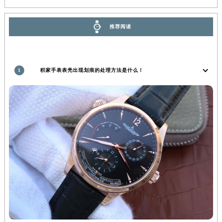
香港特别行政区九龙区油尖旺区弥敦道积家售后服务中心（需提前预约）
香港特别行政区铜锣湾区湾仔区轩尼诗道积家售后服务中心（需提前预约）
推荐阅读
河南省安阳市文峰区解放大道积家售后服务中心（需提前预约）
河南省鹤壁市淇滨区九州路积家售后服务中心（需提前预约）
河南省济源市沁园街道济水大道积家售后服务中心（需提前预约）
1
积家手表表壳出现划痕的处理方法是什么！
河南省焦作市解放区解放路积家售后服务中心（需提前预约）
河南省开封市鼓楼区中山路积家售后服务中心（需提前预约）
河南省洛阳市西工区中州中路与解放路交叉口积家售后服务中心（需提前预约）
河南省漯河市源汇区交通路积家售后服务中心（需提前预约）
河南省南阳市宛城区范蠡东路与南都路交叉口积家售后服务中心（需提前预约）
河南省平顶山市卫东区建设路积家售后服务中心（需提前预约）
河南省濮阳市大华龙区开州路绿城路交叉口积家售后服务中心（需提前预约）
河南省三门峡市湖滨区和平路积家售后服务中心（需提前预约）
河南省商丘市梁园区神火大道积家售后服务中心（需提前预约）
河南省新乡市红旗区人民路积家售后服务中心（需提前预约）
河南省信阳市浉河区东方红大道积家售后服务中心（需提前预约）