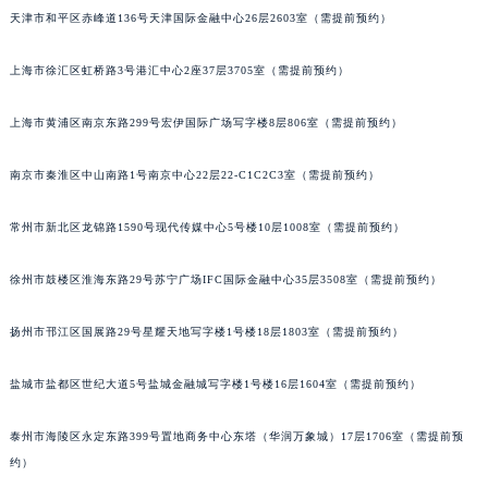
天津市和平区赤峰道136号天津国际金融中心26层2603室（需提前预约）
成都市锦江区人民东路6号SAC东原中心写字楼24层2406B室（需提前预约）
重庆市江北区观音桥步行街2号融恒时代广场写字楼9层902室（需提前预约）
上海市徐汇区虹桥路3号港汇中心2座37层3705室（需提前预约）
长沙市芙蓉区定王台街道建湘路393号世茂环球金融中心写字楼（芙蓉广场）10层13室（需提前预约）
郑州市二七区铭功路10号华润大厦写字楼29层2905室（需提前预约）
上海市黄浦区南京东路299号宏伊国际广场写字楼8层806室（需提前预约）
太原市迎泽区解放路15号亨得利名表服务中心（品牌授权店）3层整层（需提前预约）
沈阳市沈河区中街路137号亨得利名表服务中心（品牌授权店）1层整层（需提前预约）
南京市秦淮区中山南路1号南京中心22层22-C1C2C3室（需提前预约）
沈阳市沈河区中街路83号亨得利名表服务中心（品牌授权店）1层整层（需提前预约）
常州市新北区龙锦路1590号现代传媒中心5号楼10层1008室（需提前预约）
乌鲁木齐市天山区红山路26号时代广场（CCMALL）C座17层17-B（需提前预约）
温州市鹿城区锦绣路1067号置信广场10层1015室（需提前预约）
徐州市鼓楼区淮海东路29号苏宁广场IFC国际金融中心35层3508室（需提前预约）
哈尔滨市道里区友谊西路600号富力中心T2座写字楼29层03室（需提前预约）
大连市中山区人民路15号国际金融大厦7层G室（需提前预约）
扬州市邗江区国展路29号星耀天地写字楼1号楼18层1803室（需提前预约）
佛山市禅城区季华五路57号万科金融中心C座12层1205室（需提前预约）
盐城市盐都区世纪大道5号盐城金融城写字楼1号楼16层1604室（需提前预约）
东莞市东城街道鸿福东路1号民盈国贸中心T1写字楼9层907室（需提前预约）
无锡市梁溪区人民中路139号恒隆广场写字楼1座11层1104室（需提前预约）
泰州市海陵区永定东路399号置地商务中心东塔（华润万象城）17层1706室（需提前预
南通市崇川区工农路57号圆融广场写字楼16层1603室（需提前预约）
约）
苏州市苏州工业园区星港街199号苏州中心办公楼C座22层08室（需提前预约）