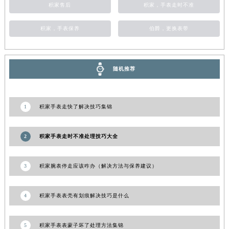
积家售后
积家，手表走时不准
青海省海东市乐都区滨河路积家售后服务中心（需提前预约）
青海省海南藏族自治州共和县青海湖大街积家售后服务中心（需提前预约）
积家，手表保养
伯爵，更换表带
青海省海西蒙古族藏族自治州德令哈市柴达木路积家售后服务中心（需提前预约）
青海省黄南藏族自治州同仁市德合隆路积家售后服务中心（需提前预约）
青海省西宁市城西区海湖新区西关大道积家售后服务中心（需提前预约）
随机推荐
青海省玉树藏族自治州结古镇胜利路积家售后服务中心（需提前预约）
陕西省安康市汉滨区金州路积家售后服务中心（需提前预约）
1
积家手表走快了解决技巧集锦
陕西省宝鸡市渭滨区经二路积家售后服务中心（需提前预约）
陕西省汉中市汉台区北大街积家售后服务中心（需提前预约）
2
积家手表走时不准处理技巧大全
陕西省商洛市商州区州城街积家售后服务中心（需提前预约）
陕西省铜川市王益区红旗街积家售后服务中心（需提前预约）
3
积家腕表停走应该咋办（解决方法与保养建议）
陕西省渭南市临渭区东风大街积家售后服务中心（需提前预约）
陕西省咸阳市秦都区沣西新城统一西路与白马河路交汇处积家售后服务中心（需提前预约）
4
积家手表表壳有划痕解决技巧是什么
陕西省延安市宝塔区中心街积家售后服务中心（需提前预约）
陕西省榆林市榆阳区长兴路积家售后服务中心（需提前预约）
新疆维吾尔自治区阿克苏市东大街积家售后服务中心（需提前预约）
5
积家手表表蒙子坏了处理方法集锦