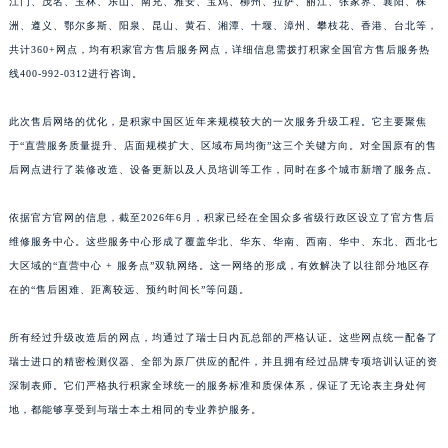
江门、茂名、玉林、乐山、南充、雅安、宝鸡、柳州、拉萨、丽江、张家界、襄阳、株
江西省南昌市红谷滩新区红谷中大道998号绿地双子塔（中央广场）A1座办公楼14层1407室积家售后服务中心（需提前预约）
洲、遵义、鄂尔多斯、阳泉、昆山、黄石、湘潭、十堰、漳州、攀枝花、香港、台北等，
江西省萍乡市安源区萍安北大道与康庄路交叉口积家售后服务中心（需提前预约）
共计360+网点，均有积家官方售后服务网点，详细信息需拨打积家全国官方售后服务热
线400-992-0312进行咨询。
江西省上饶市信州区滨江西路积家售后服务中心（需提前预约）
江西省新余市渝水区北湖西路积家售后服务中心（需提前预约）
此次售后网络的优化，是积家中国区近年来规模较大的一次服务升级工程。它主要聚焦
江西省宜春市袁州区中山中路积家售后服务中心（需提前预约）
于“直营服务质量提升、店面规模扩大、区域布局均衡”这三个关键方向。对全国原有的售
江西省鹰潭市月湖区胜利东路积家售后服务中心（需提前预约）
后网点进行了装修改造、设备更新以及人员培训等工作，同时在多个城市新增了服务点。
山东省德州市德城区东风中路积家售后服务中心（需提前预约）
山东省东营市东营区济南路积家售后服务中心（需提前预约）
依据官方官网的信息，截至2026年6月，积家已经在全国众多省级行政区设立了官方售后
维修服务中心。这些服务中心形成了覆盖华北、华东、华南、西南、华中、东北、西北七
山东省济南市历下区经十路11111号华润中心写字楼（万象城）15层1508室积家售后服务中心（需提前预约）
大区域的“直营中心 + 服务点”双轨网络。这一网络的形成，有效解决了以往部分地区存
山东省济宁市任城区太白楼路积家售后服务中心（需提前预约）
在的“售后困难、距离较远、预约时间长”等问题。
山东省莱芜市文化南路8号银座商城名表维修一楼名表维修积家售后服务中心（需提前预约）
山东省临沂市兰山区解放路积家售后服务中心（需提前预约）
所有经过升级改造后的网点，均通过了瑞士日内瓦总部的严格认证。这些网点统一配备了
山东省日照市东港区烟台路积家售后服务中心（需提前预约）
瑞士进口的精密检测仪器、全部为原厂供应的配件，并且拥有经过品牌专项培训认证的资
山东省泰安市泰山区财源街道泰山大街积家售后服务中心（需提前预约）
深制表师。它们严格执行积家全球统一的服务标准和质保体系，保证了无论表主身处何
地，都能够享受到与瑞士本土相同的专业养护服务。
山东省威海市环翠区新威海路89号振华商厦一楼名表维修积家售后服务中心（需提前预约）
山东省潍坊市奎文区东风东街积家售后服务中心（需提前预约）