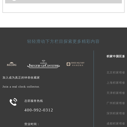
新疆维吾尔自治区阿拉尔市胜利大道积家售后服务中心（需提前预约）
新疆维吾尔自治区阿拉山口市友好路积家售后服务中心（需提前预约）
新疆维吾尔自治区阿勒泰市解放路积家售后服务中心（需提前预约）
新疆维吾尔自治区阿图什市光明路积家售后服务中心（需提前预约）
新疆维吾尔自治区白杨市军垦路积家售后服务中心（需提前预约）
轻轻滑动下方栏目探索更多精彩内容
新疆维吾尔自治区北屯市团结路积家售后服务中心（需提前预约）
新疆维吾尔自治区博乐市博乐市北京路积家售后服务中心（需提前预约）
积家中国区服
新疆维吾尔自治区昌吉市延安北路积家售后服务中心（需提前预约）
新疆维吾尔自治区阜康市博峰路积家售后服务中心（需提前预约）
北京积家维修
新疆维吾尔自治区哈密市伊州区建国北路积家售后服务中心（需提前预约）
加入成为真正的钟表收藏家
上海积家维修
新疆维吾尔自治区和田市和田市北京西路积家售后服务中心（需提前预约）
Join a real clock collector.
新疆维吾尔自治区胡杨河市胡杨河市胡杨路积家售后服务中心（需提前预约）
天津积家维修

新疆维吾尔自治区霍尔果斯市亚欧北路积家售后服务中心（需提前预约）
总部服务热线
广州积家维修
新疆维吾尔自治区喀什市解放北路积家售后服务中心（需提前预约）
400-992-0312
深圳积家维修
新疆维吾尔自治区可克达拉市幸福路积家售后服务中心（需提前预约）
成都积家维修
营业时间：
新疆维吾尔自治区克拉玛依市克拉玛依区友谊路积家售后服务中心（需提前预约）