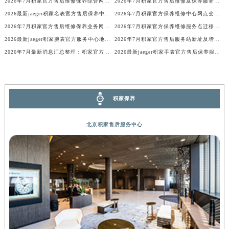
2026年7月积家官方售后维修保养综合网点变动补充说明文本
2026年7月积家官方售后维修及保养服务网络迁址与扩张补充确认内容
香港特别行政区铜锣湾区湾仔区轩尼诗道积家售后服务中心（需提前预约）
2026最新jaeger积家名表官方售后保养中心地址考察报告
2026年7月积家官方保养维修中心网点变动补充通知说明文件内容
河南省安阳市文峰区解放大道积家售后服务中心（需提前预约）
2026年7月积家官方售后维修保养业务网点最终重新配置终稿
2026年7月积家官方保养维修服务点迁移与新设网点补充完整版文件发布完毕
河南省鹤壁市淇滨区九州路积家售后服务中心（需提前预约）
2026最新jaeger积家腕表官方服务中心地址调研报告
2026年7月积家官方售后服务站新址及增设点完整补充公布
2026年7月最新消息汇总整理：积家官方保养维修服务中心网点调整明细
2026最新jaeger积家手表官方售后保养服务网点地址考察报告
河南省济源市沁园街道济水大道积家售后服务中心（需提前预约）
河南省焦作市解放区解放路积家售后服务中心（需提前预约）
河南省开封市鼓楼区中山路积家售后服务中心（需提前预约）
河南省洛阳市西工区中州中路与解放路交叉口积家售后服务中心（需提前预约）
积家保养
河南省漯河市源汇区交通路积家售后服务中心（需提前预约）
河南省南阳市宛城区范蠡东路与南都路交叉口积家售后服务中心（需提前预约）
北京积家售后服务中心
河南省平顶山市卫东区建设路积家售后服务中心（需提前预约）
河南省濮阳市大华龙区开州路绿城路交叉口积家售后服务中心（需提前预约）
河南省三门峡市湖滨区和平路积家售后服务中心（需提前预约）
河南省商丘市梁园区神火大道积家售后服务中心（需提前预约）
河南省新乡市红旗区人民路积家售后服务中心（需提前预约）
河南省信阳市浉河区东方红大道积家售后服务中心（需提前预约）
河南省许昌市魏都区建安大道与八龙路交叉口积家售后服务中心（需提前预约）