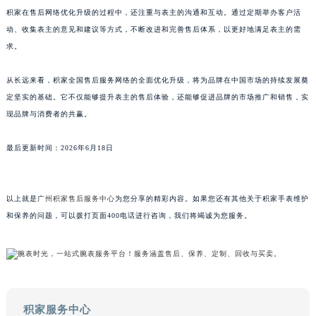
积家在售后网络优化升级的过程中，还注重与表主的沟通和互动。通过定期举办客户活
澳门特别行政区花王堂区大三巴商圈积家售后服务中心（需提前预约）
动、收集表主的意见和建议等方式，不断改进和完善售后体系，以更好地满足表主的需
澳门特别行政区嘉模堂区官也街积家售后服务中心（需提前预约）
求。
澳门省路氹城市金光大道积家售后服务中心（需提前预约）
澳门特别行政区望德堂区塔石广场积家售后服务中心（需提前预约）
从长远来看，积家全国售后服务网络的全面优化升级，将为品牌在中国市场的持续发展奠
福建省福州市鼓楼区五四路128-1号恒力城写字楼15层03室积家售后服务中心（需提前预约）
定坚实的基础。它不仅能够提升表主的售后体验，还能够促进品牌的市场推广和销售，实
福建省厦门市思明区湖滨东路95号万象城华润大厦B座11层1104室积家售后服务中心（需提前预约）
现品牌与消费者的共赢。
广东省潮州市潮安区新风路与潮汕路交汇处积家售后服务中心（需提前预约）
最后更新时间：2026年6月18日
广东省广州市天河区天河路230号万菱汇国际中心A塔7层704室积家售后服务中心（需提前预约）
广东省广州市越秀区环市东路371-375号世界贸易中心大厦南塔15层1507室积家售后服务中心（需提前预约）
广东省河源市源城区越王大道积家售后服务中心（需提前预约）
以上就是
广州积家售后服务中心
为您分享的精彩内容。如果您还有其他关于积家手表维护
广东省惠州市惠城区江北文昌一路7号华贸大厦1座30层3005室积家售后服务中心（需提前预约）
和保养的问题，可以拨打页面400电话进行咨询，我们将竭诚为您服务。
广东省江门市蓬江区广场西路积家售后服务中心（需提前预约）
广东省揭阳市榕城进贤门步行街积家售后服务中心（需提前预约）
广东省茂名市电白区水东街道迎宾大道积家售后服务中心（需提前预约）
广东省梅州市梅江区金燕大道积家售后服务中心（需提前预约）
积家服务中心
广东省清远市清城区湖西路积家售后服务中心（需提前预约）