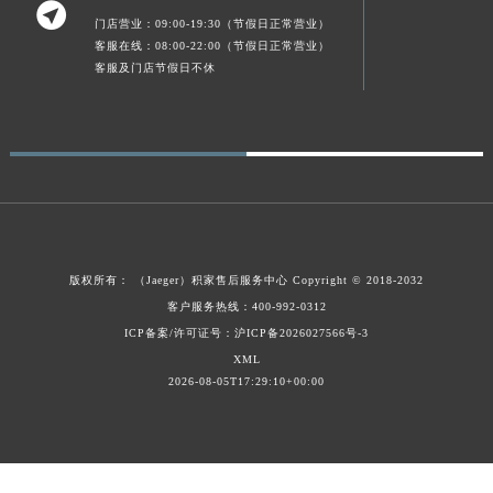

新疆维吾尔自治区库车市库车市文化东路积家售后服务中心（需提前预约）
门店营业：09:00-19:30（节假日正常营业）
客服在线：08:00-22:00（节假日正常营业）
新疆维吾尔自治区库尔勒市库尔勒市人民东路积家售后服务中心（需提前预约）
客服及门店节假日不休
新疆维吾尔自治区奎屯市团结西街积家售后服务中心（需提前预约）
新疆维吾尔自治区昆玉市昆泉街积家售后服务中心（需提前预约）
新疆维吾尔自治区沙湾市三道河子镇世纪大道南路积家售后服务中心（需提前预约）
新疆维吾尔自治区石河子市北二路积家售后服务中心（需提前预约）
新疆维吾尔自治区双河市光明路积家售后服务中心（需提前预约）
新疆维吾尔自治区塔城市塔城地区闻琴路积家售后服务中心（需提前预约）
新疆维吾尔自治区铁门关市兴疆路积家售后服务中心（需提前预约）
版权所有：
（Jaeger）
积家售后服务中心
Copyright © 2018-2032
新疆维吾尔自治区图木舒克市图木舒克市中兴街积家售后服务中心（需提前预约）
客户服务热线：400-992-0312
新疆维吾尔自治区吐鲁番市高昌区文化中路文化中路积家售后服务中心（需提前预约）
ICP备案/许可证号：沪ICP备2026027566号-3
XML
新疆维吾尔自治区乌苏市乌鲁木齐北路积家售后服务中心（需提前预约）
2026-08-05T17:29:10+00:00
新疆维吾尔自治区五家渠市长征西街积家售后服务中心（需提前预约）
新疆维吾尔自治区新星市东风路积家售后服务中心（需提前预约）
新疆维吾尔自治区伊宁市解放西路积家售后服务中心（需提前预约）
贵州省安顺市西秀区中华南路积家售后服务中心（需提前预约）