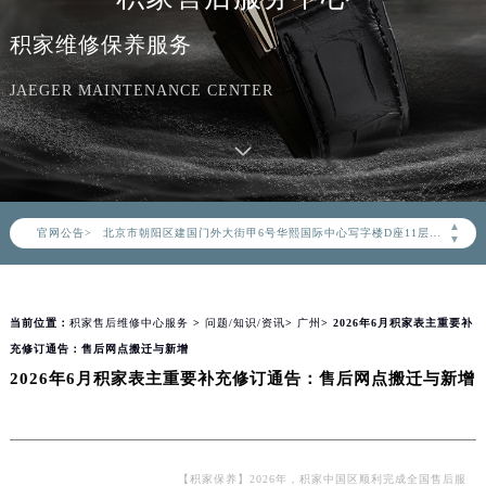
积家维修保养服务
JAEGER MAINTENANCE CENTER
2026年8月积家中国区售后服务网络优化升级公告
2026年8月积家全国官方售后客户服务热线：400-992-0312
积家官方全国统一服务热线400-992-0312，服务覆盖中国大陆、香港、澳门、台湾全部区域（非大陆需加拨“+86”）
2026年8月积家售后服务中心最新网点地址：
▲
官网公告>
北京市朝阳区建国门外大街甲6号华熙国际中心写字楼D座11层1102室（北京总部）（需提前预约）
▼
北京市东城区东长安街1号东方广场写字楼W3座6层602室（需提前预约）
天津市和平区赤峰道136号天津国际金融中心写字楼26层2603室（需提前预约）
当前位置：
积家售后维修中心服务
>
问题/知识/资讯
>
广州
> 2026年6月积家表主重要补
上海市徐汇区虹桥路3号港汇中心写字楼2座37层3705室（需提前预约）
充修订通告：售后网点搬迁与新增
上海市黄浦区南京东路299号宏伊国际广场写字楼8层806室（需提前预约）
2026年6月积家表主重要补充修订通告：售后网点搬迁与新增
南京市秦淮区中山南路1号（新街口）南京中心写字楼22层C1-1室（需提前预约）
常州市新北区龙锦路1590号现代传媒中心写字楼5号楼10层1008室（需提前预约）
徐州市鼓楼区淮海东路29号苏宁广场IFC国际金融中心写字楼35层3508室（需提前预约）
扬州市邗江区国展路29号星耀天地写字楼1号楼18层1803室（需提前预约）
【积家保养】2026年，积家中国区顺利完成全国售后服