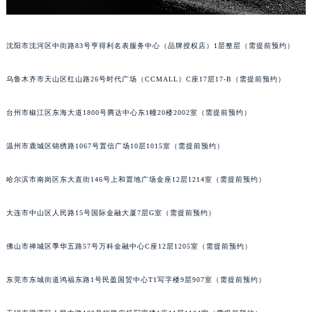
辽宁省沈阳市沈河区中街路137号亨得利名表维修授权店1楼积家售后服务中心（需提前预约）
辽宁省沈阳市沈河区中街路83号亨得利名表维修授权店1楼积家售后服务中心（需提前预约）
沈阳市沈河区中街路83号亨得利名表服务中心（品牌授权店）1层整层（需提前预约）
北京市朝阳区建国门外大街甲6号华熙国际中心D座11层1102室积家售后服务中心（北京总部）（需提前预约）
北京市东城区东长安街1号王府井东方广场W3座6层602室积家售后服务中心（需提前预约）
乌鲁木齐市天山区红山路26号时代广场（CCMALL）C座17层17-B（需提前预约）
河北省保定市竞秀区朝阳北大街北国先天下积家售后服务中心（需提前预约）
内蒙古自治区阿拉善盟市左旗土尔扈特大街积家售后服务中心（需提前预约）
台州市椒江区东海大道1800号腾达中心东1幢20楼2002室（需提前预约）
内蒙古自治区巴彦淖尔市临河区新华街积家售后服务中心（需提前预约）
温州市鹿城区锦绣路1067号置信广场10层1015室（需提前预约）
内蒙古自治区包头市青山区幸福路甲3号王府井百货名表维修积家售后服务中心（需提前预约）
内蒙古自治区赤峰市红山区哈达街积家售后服务中心（需提前预约）
哈尔滨市南岗区东大直街146号上和置地广场金座12层1214室（需提前预约）
内蒙古自治区鄂尔多斯市东胜区伊金霍洛街积家售后服务中心（需提前预约）
内蒙古自治区呼伦贝尔市海拉尔区中央街积家售后服务中心（需提前预约）
大连市中山区人民路15号国际金融大厦7层G室（需提前预约）
内蒙古自治区通辽市科尔沁区明仁大街积家售后服务中心（需提前预约）
佛山市禅城区季华五路57号万科金融中心C座12层1205室（需提前预约）
内蒙古自治区乌海市海勃湾区人民南路积家售后服务中心（需提前预约）
内蒙古自治区乌兰察布市集宁区恩和大街积家售后服务中心（需提前预约）
东莞市东城街道鸿福东路1号民盈国贸中心T1写字楼9层907室（需提前预约）
内蒙古自治区锡林郭勒盟市锡林浩特市光明街与额尔敦路交叉口积家售后服务中心（需提前预约）
内蒙古自治区兴安盟市乌兰浩特市兴安大街积家售后服务中心（需提前预约）