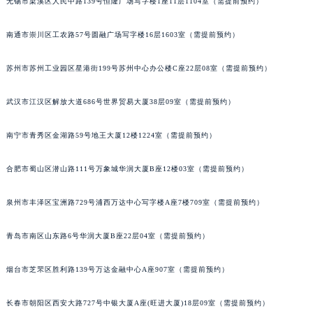
无锡市梁溪区人民中路139号恒隆广场写字楼1座11层1104室（需提前预约）
山西省大同市平城区迎宾街积家售后服务中心（需提前预约）
山西省晋城市城区黄华街积家售后服务中心（需提前预约）
南通市崇川区工农路57号圆融广场写字楼16层1603室（需提前预约）
山西省晋中市榆次区顺城街积家售后服务中心（需提前预约）
苏州市苏州工业园区星港街199号苏州中心办公楼C座22层08室（需提前预约）
山西省临汾市尧都区解放路积家售后服务中心（需提前预约）
山西省吕梁市离石区永宁中路与建设街交叉口积家售后服务中心（需提前预约）
武汉市江汉区解放大道686号世界贸易大厦38层09室（需提前预约）
山西省朔州市朔城区怡西路与鄯阳西街交汇处积家售后服务中心（需提前预约）
山西省忻州市忻府区和平东街与七一南路交叉口积家售后服务中心（需提前预约）
南宁市青秀区金湖路59号地王大厦12楼1224室（需提前预约）
山西省阳泉市郊区平阳东街与新城大道交叉口积家售后服务中心（需提前预约）
合肥市蜀山区潜山路111号万象城华润大厦B座12楼03室（需提前预约）
山西省运城市盐湖区河东街积家售后服务中心（需提前预约）
山西省长治市潞州区英雄中路积家售后服务中心（需提前预约）
泉州市丰泽区宝洲路729号浦西万达中心写字楼A座7楼709室（需提前预约）
山西省太原市迎泽区迎泽街道解放路15号亨得利名表维修授权店3楼积家售后服务中心（需提前预约）
天津市和平区赤峰道136号天津国际金融中心26层2603室积家售后服务中心（需提前预约）
青岛市南区山东路6号华润大厦B座22层04室（需提前预约）
安徽省安庆市迎江区人民路积家售后服务中心（需提前预约）
安徽省蚌埠市蚌山区淮河路积家售后服务中心（需提前预约）
烟台市芝罘区胜利路139号万达金融中心A座907室（需提前预约）
安徽省亳州市谯城区魏武大道积家售后服务中心（需提前预约）
长春市朝阳区西安大路727号中银大厦A座(旺进大厦)18层09室（需提前预约）
安徽省池州市贵池区长江路积家售后服务中心（需提前预约）