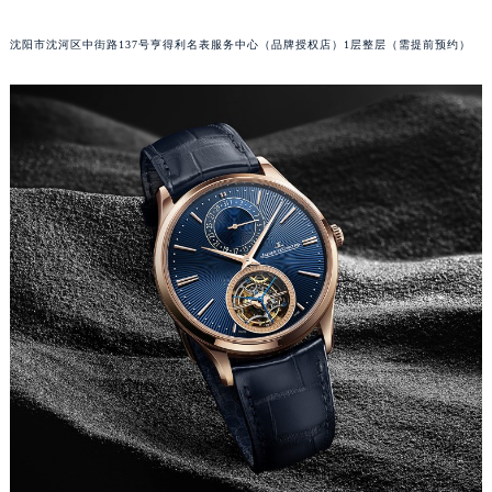
吉林省四平市铁东区紫气大路与南九经街交汇处积家售后服务中心（需提前预约）
沈阳市沈河区中街路137号亨得利名表服务中心（品牌授权店）1层整层（需提前预约）
吉林省松原市宁江区五环大街积家售后服务中心（需提前预约）
吉林省通化市东昌区环通乡江南大街积家售后服务中心（需提前预约）
吉林省延边市延吉市解放路积家售后服务中心（需提前预约）
辽宁省鞍山市铁东区站前街积家售后服务中心（需提前预约）
辽宁省本溪市平山区胜利路积家售后服务中心（需提前预约）
辽宁省朝阳市双塔区新华路积家售后服务中心（需提前预约）
辽宁省丹东市振兴区七经街积家售后服务中心（需提前预约）
辽宁省抚顺市新抚区东一路积家售后服务中心（需提前预约）
辽宁省阜新市海州区解放大街积家售后服务中心（需提前预约）
辽宁省葫芦岛市连山区中央路积家售后服务中心（需提前预约）
辽宁省锦州市古塔区中央大街积家售后服务中心（需提前预约）
辽宁省辽阳市白塔区新运大街积家售后服务中心（需提前预约）
辽宁省盘锦市兴隆台区石油大街积家售后服务中心（需提前预约）
辽宁省铁岭市银州区南马路积家售后服务中心（需提前预约）
辽宁省营口市站前区市府路与渤海大街交叉口积家售后服务中心（需提前预约）