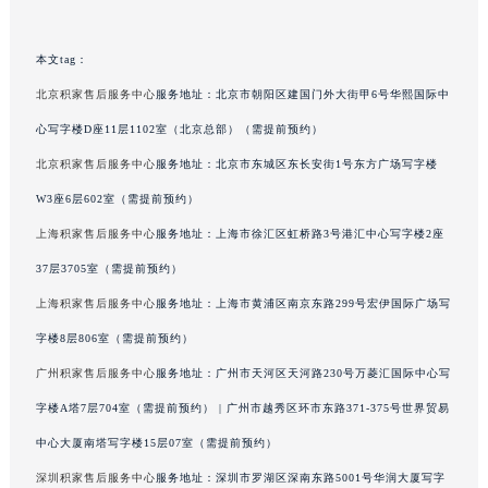
广东省汕头市龙湖区长平路积家售后服务中心（需提前预约）
广东省汕尾市城区香洲街道园林社区翠园街积家售后服务中心（需提前预约）
本文tag：
广东省韶关市武江区芙蓉新区与老城中心交汇处积家售后服务中心（需提前预约）
北京积家售后服务中心
服务地址：北京市朝阳区建国门外大街甲6号华熙国际中
广东省深圳市罗湖区深南东路5001号华润大厦17层1701室积家售后服务中心（需提前预约）
心写字楼D座11层1102室（北京总部）（需提前预约）
广东省阳江市江城区东风一路积家售后服务中心（需提前预约）
北京积家售后服务中心
服务地址：北京市东城区东长安街1号东方广场写字楼
广东省云浮市云城区金山路积家售后服务中心（需提前预约）
W3座6层602室（需提前预约）
广东省湛江市赤坎区观海北路积家售后服务中心（需提前预约）
上海积家售后服务中心
服务地址：上海市徐汇区虹桥路3号港汇中心写字楼2座
广东省肇庆市端州区信安大道与砚都大道交汇处积家售后服务中心（需提前预约）
广西壮族自治区百色市右江区中山二路积家售后服务中心（需提前预约）
37层3705室（需提前预约）
广西壮族自治区北海市海城区北京路积家售后服务中心（需提前预约）
上海积家售后服务中心
服务地址：上海市黄浦区南京东路299号宏伊国际广场写
广西壮族自治区崇左市江州区石景林街道友谊大道与丽川路交汇处积家售后服务中心（需提前预约）
字楼8层806室（需提前预约）
广西壮族自治区防城港市港口区金花茶大道积家售后服务中心（需提前预约）
广州积家售后服务中心
服务地址：广州市天河区天河路230号万菱汇国际中心写
广西壮族自治区贵港市港北区港城街道布山大道与仙衣路交叉口积家售后服务中心（需提前预约）
字楼A塔7层704室（需提前预约） | 广州市越秀区环市东路371-375号世界贸易
广西壮族自治区桂林市秀峰区红岭路积家售后服务中心（需提前预约）
中心大厦南塔写字楼15层07室（需提前预约）
广西壮族自治区河池市金城江区金城江街道朝阳路积家售后服务中心（需提前预约）
深圳积家售后服务中心
服务地址：深圳市罗湖区深南东路5001号华润大厦写字
广西壮族自治区贺州市八步区城东街道灵峰南路积家售后服务中心（需提前预约）