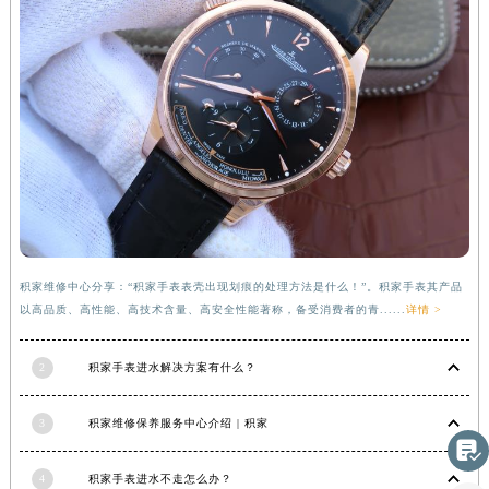
湖南省衡阳市雁峰区解放路积家售后服务中心（需提前预约）
湖南省怀化市鹤城区迎丰中路积家售后服务中心（需提前预约）
湖南省娄底市娄星区长青街积家售后服务中心（需提前预约）
湖南省邵阳市双清区东风路积家售后服务中心（需提前预约）
湖南省湘潭市雨湖区莲城大道积家售后服务中心（需提前预约）
湖南省益阳市赫山区桃花仑路积家售后服务中心（需提前预约）
湖南省永州市冷水滩区永州大道与中兴路交叉口积家售后服务中心（需提前预约）
湖南省岳阳市岳阳楼区东茅岭路积家售后服务中心（需提前预约）
湖南省张家界市永定区解放路积家售后服务中心（需提前预约）
积家维修中心分享：“积家手表表壳出现划痕的处理方法是什么！”。积家手表其产品
湖南省长沙市芙蓉区建湘路393号世茂环球金融中心写字楼10层1013室积家售后服务中心（需提前预约）
以高品质、高性能、高技术含量、高安全性能著称，备受消费者的青......
详情 >
湖南省株洲市芦淞区建设南路积家售后服务中心（需提前预约）
甘肃省白银市白银区北京路积家售后服务中心（需提前预约）
2
积家手表进水解决方案有什么？
甘肃省定西市安定区解放路积家售后服务中心（需提前预约）
甘肃省敦煌市沙州镇阳关中路积家售后服务中心（需提前预约）
3
积家维修保养服务中心介绍 | 积家

甘肃省合作市人民街积家售后服务中心（需提前预约）
4
积家手表进水不走怎么办？
甘肃省嘉峪关市雄关区新华中路积家售后服务中心（需提前预约）