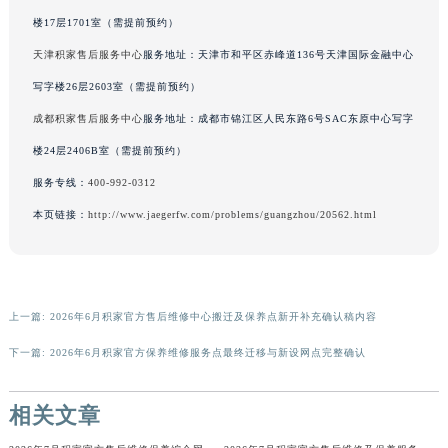
广西壮族自治区来宾市兴宾区桂中大道积家售后服务中心（需提前预约）
楼17层1701室（需提前预约）
广西壮族自治区柳州市城中区中山中路积家售后服务中心（需提前预约）
天津积家售后服务中心
服务地址：天津市和平区赤峰道136号天津国际金融中心
广西壮族自治区钦州市钦南区金海湾东大街积家售后服务中心（需提前预约）
写字楼26层2603室（需提前预约）
广西壮族自治区梧州市万秀区龙湖镇高旺路积家售后服务中心（需提前预约）
成都积家售后服务中心
服务地址：成都市锦江区人民东路6号SAC东原中心写字
广西壮族自治区玉林市玉州区金玉路积家售后服务中心（需提前预约）
楼24层2406B室（需提前预约）
海南省儋州市儋州市那大镇兰洋北路积家售后服务中心（需提前预约）
服务专线：
400-992-0312
海南省东方市八所镇解放西路积家售后服务中心（需提前预约）
本页链接：
http://www.jaegerfw.com/problems/guangzhou/20562.html
海南省琼海市嘉积镇东风路积家售后服务中心（需提前预约）
海南省三沙市西沙区西沙群岛永兴岛北京路积家售后服务中心（需提前预约）
海南省三亚市吉阳区迎宾路积家售后服务中心（需提前预约）
海南省万宁市万城镇解放路积家售后服务中心（需提前预约）
上一篇:
2026年6月积家官方售后维修中心搬迁及保养点新开补充确认稿内容
海南省文昌市文城镇教育东路积家售后服务中心（需提前预约）
下一篇:
2026年6月积家官方保养维修服务点最终迁移与新设网点完整确认
海南省五指山市通什镇三月三大道积家售后服务中心（需提前预约）
香港特别行政区尖沙咀区油尖旺区广东道积家售后服务中心（需提前预约）
相关文章
香港特别行政区金钟区中西区金钟道积家售后服务中心（需提前预约）
香港特别行政区九龙区油尖旺区弥敦道积家售后服务中心（需提前预约）