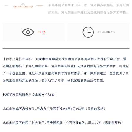
务网络的全面优化升级工作。通过网点的翻新、服务范围
盐城市盐都区世纪大道5号盐城金融城写字楼1号楼16层1604室（需提前预约）
的拓展、流程的重新构建以及热线的整合等多方面举措，
泰州市海陵区永定东路399号置地商务中心东塔写字楼（华润万象城）17层1706室（需提前预约）
构建起了一个覆盖全国、规范有序且便捷高效的官方售
宁波市江北区大闸南路500号来福士广场办公楼20层2009室（需提前预约）
后…

杭州市上城区钱江路1366号华润大厦写字楼A座5层503-5室（需提前预约）
61 次
2026-06-18
金华市金东区东市南街777号金华万达广场写字楼4号楼22层2209室（需提前预约）
绍兴市越城区胜利东路379号世茂天际中心写字楼8层805室（需提前预约）
嘉兴市南湖区广益路705号嘉兴世界贸易中心写字楼A座13层1304室（需提前预约）
【
积家保养
】2026年，积家中国区顺利完成全国售后服务网络的全面优化升级工作。通
南昌市红谷滩新区红谷中大道998号绿地双子塔（中央广场）A1座办公楼14层07室（需提前预约）
过网点的翻新、服务范围的拓展、流程的重新构建以及热线的整合等多方面举措，构建起
济南市历下区经十路11111号华润中心写字楼（万象城）15层1508室（需提前预约）
了一个覆盖全国、规范有序且便捷高效的官方售后体系。这一体系的建立，全面提升了中
广州市天河区天河路230号万菱汇国际中心写字楼A塔7层704室（需提前预约）
国表主在售后方面的体验，有力地守护着每一枚积家腕表的品质与价值。
广州市越秀区环市东路371-375号世界贸易中心大厦南塔写字楼15层07室（需提前预约）
积家官方售后服务中心全国网点地址：
深圳市罗湖区深南东路5001号华润大厦写字楼17层1701室（需提前预约）
惠州市惠城区江北文昌一路7号华贸大厦写字楼1座30层05室（需提前预约）
北京市东城区东长安街1号东方广场写字楼W3座6层602室（需提前预约）
厦门市思明区湖滨东路95号华润大厦写字楼B座11层1104室（需提前预约）
福州市鼓楼区五四路128-1号恒力城写字楼15层03室（需提前预约）
北京市朝阳区建国门外大街甲6号华熙国际中心写字楼D座11层1102室（需提前预约）
成都市锦江区人民东路6号SAC东原中心写字楼24层2406B室（需提前预约）