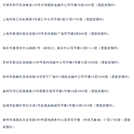
天津市和平区赤峰道136号天津国际金融中心写字楼26层2603室（需提前预约）
重庆市江北区观音桥步行街2号融恒时代广场写字楼9层902室（需提前预约）
长沙市芙蓉区定王台街道建湘路393号世茂环球金融中心写字楼（芙蓉广场）10层13室（需提前预约）
上海市徐汇区虹桥路3号港汇中心写字楼2座37层3705室（需提前预约）
郑州市二七区铭功路10号华润大厦写字楼29层2905室（需提前预约）
太原市迎泽区解放路15号亨得利名表服务中心（品牌授权店）3层整层（需提前预约）
上海市黄浦区南京东路299号宏伊国际广场写字楼8层806室（需提前预约）
沈阳市沈河区中街路137号亨得利名表服务中心（品牌授权店）1层整层（需提前预约）
沈阳市沈河区中街路83号亨得利名表服务中心（品牌授权店）1层整层（需提前预约）
南京市秦淮区中山南路1号（新街口）南京中心写字楼22层C1-1室（需提前预约）
乌鲁木齐市天山区红山路26号时代广场（CCMALL）C座17层17-B（需提前预约）
常州市新北区龙锦路1590号现代传媒中心写字楼5号楼10层1008室（需提前预约）
温州市鹿城区锦绣路1067号置信广场10层1015室（需提前预约）
哈尔滨市道里区友谊西路600号富力中心T2座写字楼29层03室（需提前预约）
徐州市鼓楼区淮海东路29号苏宁广场IFC国际金融中心写字楼35层3508室（需提前预约）
大连市中山区人民路15号国际金融大厦7层G室（需提前预约）
佛山市禅城区季华五路57号万科金融中心C座12层1205室（需提前预约）
扬州市邗江区国展路29号星耀天地写字楼1号楼18层1803室（需提前预约）
东莞市东城街道鸿福东路1号民盈国贸中心T1写字楼9层907室（需提前预约）
盐城市盐都区世纪大道5号盐城金融城写字楼1号楼16层1604室（需提前预约）
无锡市梁溪区人民中路139号恒隆广场写字楼1座11层1104室（需提前预约）
南通市崇川区工农路57号圆融广场写字楼16层1603室（需提前预约）
泰州市海陵区永定东路399号置地商务中心东塔写字楼（华润万象城）17层1706室（需提
苏州市苏州工业园区星港街199号苏州中心办公楼C座22层08室（需提前预约）
前预约）
武汉市江汉区解放大道686号世界贸易大厦38层09室（需提前预约）