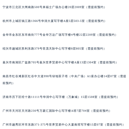
南宁市青秀区金湖路59号地王大厦12楼1224室（需提前预约）
宁波市江北区大闸南路500号来福士广场办公楼20层2009室（需提前预约）
合肥市蜀山区潜山路111号万象城华润大厦B座12楼03室（需提前预约）
杭州市上城区钱江路1366号华润大厦写字楼A座5层503-5室（需提前预约）
泉州市丰泽区宝洲路729号浦西万达中心写字楼A座7楼709室（需提前预约）
青岛市南区山东路6号华润大厦B座22层04室（需提前预约）
金华市金东区东市南街777号金华万达广场写字楼4号楼22层2209室（需提前预约）
烟台市芝罘区胜利路139号万达金融中心A座907室（需提前预约）
长春市朝阳区西安大路727号中银大厦A座(旺进大厦)18层09室（需提前预约）
绍兴市越城区胜利东路379号世茂天际中心写字楼8层805室（需提前预约）
贵阳市南明区都司高架桥路33号亨特国际金融中心14楼14D（需提前预约）
昆明市盘龙区北京路928号同德昆明广场写字楼10层06室（需提前预约）
嘉兴市南湖区广益路705号嘉兴世界贸易中心写字楼A座13层1304室（需提前预约）
石家庄市长安区中山东路39号勒泰中心写字楼B座13层07室（需提前预约）
南昌市红谷滩新区红谷中大道998号绿地双子塔（中央广场）A1座办公楼14层07室（需提
西安市碑林区南关正街88号华侨城长安国际中心E座6楼10室（需提前预约）
前预约）
海口市龙华区金贸东路5号海口华润大厦B座17层1707室（需提前预约）
唐山市路南区新华东道100号万达广场写字楼A座10层1002室（需提前预约）
济南市历下区经十路11111号华润中心写字楼（万象城）15层1508室（需提前预约）
台州市椒江区东海大道1800号腾达中心东1幢20楼2002室（需提前预约）
内蒙古自治区呼和浩特市玉泉区大学西街70号华润万象城写字楼（鄂尔多斯大厦）23层2326室（需提前预约）
广州市天河区天河路230号万菱汇国际中心写字楼A塔7层704室（需提前预约）
甘肃省兰州市七里河区西津西路16号兰州中心写字楼21层2102室（需提前预约）
广州市越秀区环市东路371-375号世界贸易中心大厦南塔写字楼15层07室（需提前预约）
重庆市解放碑渝中区民权路28号英利国际金融中心写字楼20层01室（需提前预约）