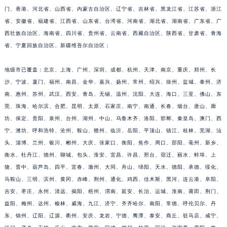
门、香港、河北省、山西省、内蒙古自治区、辽宁省、吉林省、黑龙江省、江苏省、浙江
福建省漳州市龙文区步港路积家售后服务中心（需提前预约）
省、安徽省、福建省、江西省、山东省、台湾省、河南省、湖北省、湖南省、广东省、广
江苏省常州市新北区龙锦路1590号现代传媒中心5号楼10层1008室积家售后服务中心（需提前预约）
西壮族自治区、海南省、四川省、贵州省、云南省、西藏自治区、陕西省、甘肃省、青海
江苏省淮安市清江浦区淮海北路积家售后服务中心（需提前预约）
省、宁夏回族自治区、新疆维吾尔自治区；
江苏省连云港市海州区通灌北路积家售后服务中心（需提前预约）
江苏省南京市秦淮区中山南路1号南京中心22层22-C1-C3室积家售后服务中心（需提前预约）
地级市已覆盖：北京、上海、广州、深圳、成都、杭州、天津、南京、重庆、郑州、长
江苏省宿迁市宿城区西湖路积家售后服务中心（需提前预约）
沙、宁波、厦门、福州、南昌、金华、嘉兴、扬州、常州、绍兴、徐州、盐城、泰州、济
南、惠州、苏州、武汉、西安、青岛、无锡、温州、沈阳、大连、海口、三亚、佛山、东
江苏省泰州市海陵区永定东路399号置地商务中心东塔（华润万象城）17层1706室积家售后服务中心（需提前预约）
莞、珠海、哈尔滨、合肥、昆明、太原、石家庄、南宁、南通、长春、烟台、唐山、廊
江苏省徐州市鼓楼区淮海东路29号苏宁广场IFC国际金融中心35层3508室积家售后服务中心（需提前预约）
坊、保定、贵阳、泉州、台州、湖州、中山、乌鲁木齐、洛阳、邯郸、秦皇岛、澳门、西
江苏省盐城市盐都区世纪大道5号盐城金融城写字楼1号楼16层1604室积家售后服务中心（需提前预约）
宁、潍坊、呼和浩特、沧州、鞍山、赣州、临沂、岳阳、平顶山、镇江、桂林、芜湖、汕
江苏省扬州市邗江区国展路29号星耀天地写字楼1号楼18层1803室积家售后服务中心（需提前预约）
头、淄博、兰州、银川、郴州、大庆、张家口、衡阳、焦作、周口、邵阳、亳州、新乡、
江苏省镇江市京口区中山东路积家售后服务中心（需提前预约）
衡水、牡丹江、德州、聊城、包头、淮安、宜昌、许昌、邢台、宿迁、丽水、蚌埠、上
江西省抚州市临川区赣东大道积家售后服务中心（需提前预约）
饶、晋中、葫芦岛、四平、宜春、滁州、大同、舟山、绵阳、天水、德阳、承德、绥化、
马鞍山、三明、滨州、黄冈、赤峰、荆州、通化、鸡西、佳木斯、黑河、连云港、阜阳、
江西省赣州市章贡区文清路积家售后服务中心（需提前预约）
吉安、枣庄、永州、清远、揭阳、梧州、渭南、延安、长治、运城、淮南、莆田、荆门、
江西省吉安市吉州区井冈山大道积家售后服务中心（需提前预约）
益阳、梅州、达州、榆林、威海、九江、济宁、齐齐哈尔、南阳、常德、呼伦贝尔、丹
江西省景德镇市珠山区珠山中路积家售后服务中心（需提前预约）
东、锦州、辽阳、辽源、衢州、安庆、龙岩、宁德、鹰潭、泰安、商丘、驻马店、咸宁、
江西省九江市浔阳区浔阳路积家售后服务中心（需提前预约）