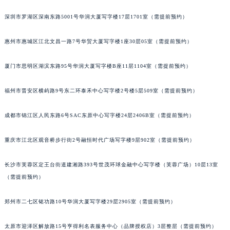
黑龙江省大庆市萨尔图区会战大街积家售后服务中心（需提前预约）
深圳市罗湖区深南东路5001号华润大厦写字楼17层1701室（需提前预约）
黑龙江省鹤岗市向阳区红军路积家售后服务中心（需提前预约）
黑龙江省黑河市爱辉区中央街积家售后服务中心（需提前预约）
惠州市惠城区江北文昌一路7号华贸大厦写字楼1座30层05室（需提前预约）
黑龙江省鸡西市鸡冠区红军路积家售后服务中心（需提前预约）
厦门市思明区湖滨东路95号华润大厦写字楼B座11层1104室（需提前预约）
黑龙江省佳木斯市向阳区长安路积家售后服务中心（需提前预约）
黑龙江省牡丹江市东安区太平路积家售后服务中心（需提前预约）
福州市晋安区横屿路9号东二环泰禾中心写字楼2号楼5层509室（需提前预约）
黑龙江省七台河市桃山区大同街积家售后服务中心（需提前预约）
黑龙江省齐齐哈尔市龙沙区龙华路积家售后服务中心（需提前预约）
成都市锦江区人民东路6号SAC东原中心写字楼24层2406B室（需提前预约）
黑龙江省双鸭山市尖山区新兴大街积家售后服务中心（需提前预约）
黑龙江省绥化市北林区新华街与康庄路交叉口积家售后服务中心（需提前预约）
重庆市江北区观音桥步行街2号融恒时代广场写字楼9层902室（需提前预约）
黑龙江省伊春市伊美区通河路积家售后服务中心（需提前预约）
长沙市芙蓉区定王台街道建湘路393号世茂环球金融中心写字楼（芙蓉广场）10层13室
吉林省白城市洮北区明仁南街积家售后服务中心（需提前预约）
（需提前预约）
吉林省白山市浑江区浑江大街积家售后服务中心（需提前预约）
吉林省吉林市船营区河南街积家售后服务中心（需提前预约）
郑州市二七区铭功路10号华润大厦写字楼29层2905室（需提前预约）
吉林省辽源市龙山区人民大街积家售后服务中心（需提前预约）
吉林省梅河口市新华街道梅河大街积家售后服务中心（需提前预约）
太原市迎泽区解放路15号亨得利名表服务中心（品牌授权店）3层整层（需提前预约）