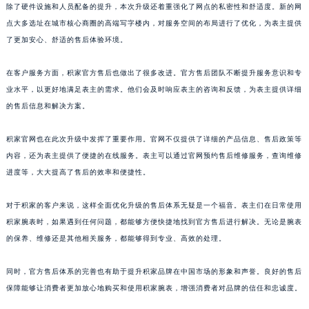
除了硬件设施和人员配备的提升，本次升级还着重强化了网点的私密性和舒适度。新的网
山东省枣庄市滕州市北辛路与善国路交叉口积家售后服务中心（需提前预约）
点大多选址在城市核心商圈的高端写字楼内，对服务空间的布局进行了优化，为表主提供
山东省淄博市张店区金晶大道积家售后服务中心（需提前预约）
了更加安心、舒适的售后体验环境。
上海市黄浦区南京东路299号宏伊国际广场写字楼8层806室积家售后服务中心（需提前预约）
上海市徐汇区虹桥路3号港汇中心2座37层3705室积家售后服务中心（需提前预约）
在客户服务方面，积家官方售后也做出了很多改进。官方售后团队不断提升服务意识和专
业水平，以更好地满足表主的需求。他们会及时响应表主的咨询和反馈，为表主提供详细
浙江省杭州市上城区钱江路1366号华润大厦A座5层503-5室积家售后服务中心（需提前预约）
的售后信息和解决方案。
浙江省湖州市吴兴区劳动路积家售后服务中心（需提前预约）
浙江省嘉兴市南湖区广益路705号嘉兴世界贸易中心A座13层1304室积家售后服务中心（需提前预约）
积家官网也在此次升级中发挥了重要作用。官网不仅提供了详细的产品信息、售后政策等
浙江省金华市金东区东市南街777号金华万达广场4号楼22楼2209室积家售后服务中心（需提前预约）
内容，还为表主提供了便捷的在线服务。表主可以通过官网预约售后维修服务，查询维修
浙江省丽水市莲都区解放街积家售后服务中心（需提前预约）
进度等，大大提高了售后的效率和便捷性。
浙江省宁波市江北区大闸南路500号来福士广场办公楼20层2009室积家售后服务中心（需提前预约）
对于积家的客户来说，这样全面优化升级的售后体系无疑是一个福音。表主们在日常使用
浙江省衢州市柯城区上街积家售后服务中心（需提前预约）
积家腕表时，如果遇到任何问题，都能够方便快捷地找到官方售后进行解决。无论是腕表
浙江省绍兴市越城区胜利东路379号世茂天际中心写字楼8层805室积家售后服务中心（需提前预约）
的保养、维修还是其他相关服务，都能够得到专业、高效的处理。
浙江省舟山市定海区解放东路积家售后服务中心（需提前预约）
澳门特别行政区大堂区议事亭前地（新马路）积家售后服务中心（需提前预约）
同时，官方售后体系的完善也有助于提升积家品牌在中国市场的形象和声誉。良好的售后
澳门特别行政区风顺堂区南湾大马路积家售后服务中心（需提前预约）
保障能够让消费者更加放心地购买和使用积家腕表，增强消费者对品牌的信任和忠诚度。
澳门特别行政区花地玛堂区关闸广场积家售后服务中心（需提前预约）