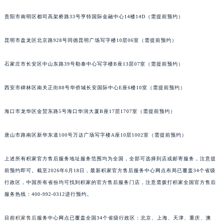
安徽省滁州市琅琊区南谯北路积家售后服务中心（需提前预约）
贵阳市南明区都司高架桥路33号亨特国际金融中心14楼14D（需提前预约）
安徽省阜阳市颍州区颍州北路积家售后服务中心（需提前预约）
安徽省淮北市相山区淮海路积家售后服务中心（需提前预约）
昆明市盘龙区北京路928号同德昆明广场写字楼10层06室（需提前预约）
安徽省淮南市田家庵区国庆中路积家售后服务中心（需提前预约）
石家庄市长安区中山东路39号勒泰中心写字楼B座13层07室（需提前预约）
安徽省黄山市屯溪区黄山西路积家售后服务中心（需提前预约）
安徽省六安市金安区解放中路积家售后服务中心（需提前预约）
西安市碑林区南关正街88号华侨城长安国际中心E座6楼10室（需提前预约）
安徽省马鞍山市雨山区湖南西路积家售后服务中心（需提前预约）
安徽省宿州市埇桥区人民中路积家售后服务中心（需提前预约）
海口市龙华区金贸东路5号海口华润大厦B座17层1707室（需提前预约）
安徽省铜陵市铜官区石城大道积家售后服务中心（需提前预约）
安徽省芜湖市镜湖区中山路步行街积家售后服务中心（需提前预约）
唐山市路南区新华东道100号万达广场写字楼A座10层1002室（需提前预约）
安徽省宣城市宣州区叠嶂西路积家售后服务中心（需提前预约）
上述所有积家官方售后服务地址服务范围均为全国，全部可选择到店或邮寄服务，注意提
福建省龙岩市新罗区九一南路积家售后服务中心（需提前预约）
前预约即可。截至2026年6月18日，最新积家官方售后服务中心网点布局已覆盖34个省级
福建省南平市建阳区人民西路积家售后服务中心（需提前预约）
行政区，中国所有省份均可找到积家的官方售后服务门店，注意需拨打积家全国官方售后
福建省宁德市蕉城区天湖东路积家售后服务中心（需提前预约）
服务热线：400-992-0312进行预约。
福建省莆田市城厢区霞林街道荔华东大道积家售后服务中心（需提前预约）
福建省三明市三元区东乾二路积家售后服务中心（需提前预约）
目前
积家售后
服务中心网点已覆盖全国34个省级行政区：北京、上海、天津、重庆、澳