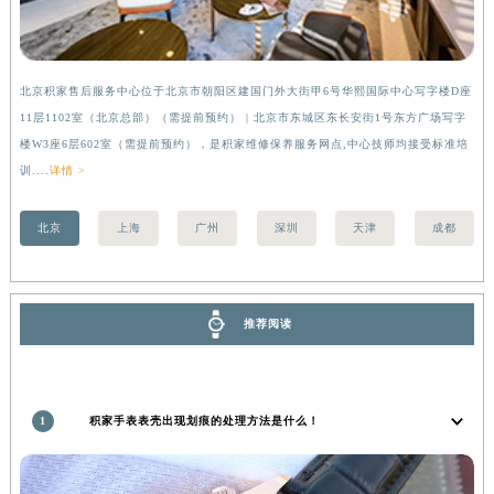
河南省郑州市二七区民主路10号华润大厦29层2905室积家售后服务中心（需提前预约）
河南省周口市川汇区七一路积家售后服务中心（需提前预约）
河南省驻马店市驿城区乐山大道与置地大道交叉口积家售后服务中心（需提前预约）
北京积家售后服务中心位于北京市朝阳区建国门外大街甲6号华熙国际中心写字楼D座
上
湖北省鄂州市鄂城区文星大道积家售后服务中心（需提前预约）
11层1102室（北京总部）（需提前预约） | 北京市东城区东长安街1号东方广场写字
（
楼W3座6层602室（需提前预约），是积家维修保养服务网点,中心技师均接受标准培
前
湖北省黄冈市黄州区赤壁大道积家售后服务中心（需提前预约）
训....
详情 >
湖北省黄石市黄石港区武汉路积家售后服务中心（需提前预约）
湖北省荆门市东宝中天街步行街积家售后服务中心（需提前预约）
北京
上海
广州
深圳
天津
成都
湖北省荆州市荆州区荆中路积家售后服务中心（需提前预约）
湖北省十堰市茅箭区人民北路积家售后服务中心（需提前预约）
湖北省随州市曾都区青年路积家售后服务中心（需提前预约）
推荐阅读
湖北省咸宁市咸安区长安大道积家售后服务中心（需提前预约）
湖北省襄阳市樊城区长虹路与人民路交叉口积家售后服务中心（需提前预约）
湖北省孝感市孝南区复兴大道积家售后服务中心（需提前预约）
1
积家手表表壳出现划痕的处理方法是什么！
湖北省宜昌市西陵区夷陵大道与港窑路积家售后服务中心（需提前预约）
湖南省常德市武陵区人民路积家售后服务中心（需提前预约）
湖南省郴州市北湖区国庆北路积家售后服务中心（需提前预约）