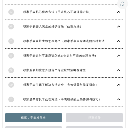

甘肃省金昌市金川区北京路积家售后服务中心（需提前预约）
5
积家手表机芯保养方法（手表机芯正确保养方法）
甘肃省酒泉市肃州区西大街积家售后服务中心（需提前预约）
甘肃省临夏市城南街道团结路积家售后服务中心（需提前预约）
6
积家手表进入灰尘的维护方法（处理办法）
甘肃省陇南市武都区人民路积家售后服务中心（需提前预约）
甘肃省平凉市崆峒区西大街积家售后服务中心（需提前预约）
7
积家手表表带生锈怎么办？（积家手表去除锈迹的四种方法）
甘肃省庆阳市西峰区南大街积家售后服务中心（需提前预约）
甘肃省天水市秦州区民主路积家售后服务中心（需提前预约）
8
积家手表走时不准应该怎么办?(走时不准的处理方法)
甘肃省武威市凉州区迎宾路积家售后服务中心（需提前预约）
甘肃省张掖市甘州区民乐北路积家售后服务中心（需提前预约）
9
积家腕表刻度意外脱落？专业应对策略在这里
宁夏回族自治区固原市原州区文化街积家售后服务中心（需提前预约）
10
积家手表生锈了解决方法大全（有效保养与修复指南）
宁夏回族自治区石嘴山市大武口区贺兰山路积家售后服务中心（需提前预约）
宁夏回族自治区吴忠市利通区开元大道积家售后服务中心（需提前预约）
11
积家发条拧反了处理方法（手表维修的正确步骤与技巧）
宁夏回族自治区银川市兴庆区新华东路97号新百中心C馆一层C1-18号商铺积家售后服务中心（需提前预约）
宁夏回族自治区中卫市沙坡头区鼓楼东街积家售后服务中心（需提前预约）
青海省果洛藏族自治州玛沁县团结路积家售后服务中心（需提前预约）
积家，手表发展史
积家维修
青海省海北藏族自治州海晏县将军路积家售后服务中心（需提前预约）