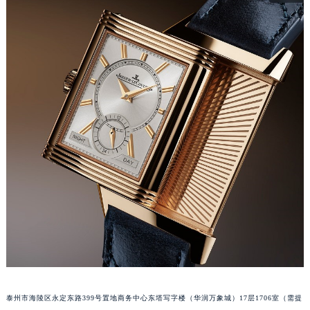
苏州市苏州工业园区星港街199号苏州中心办公楼C座22层08室（需提前预约）
武汉市江汉区解放大道686号世界贸易大厦38层09室（需提前预约）
南宁市青秀区金湖路59号地王大厦12楼1224室（需提前预约）
合肥市蜀山区潜山路111号万象城华润大厦B座12楼03室（需提前预约）
泉州市丰泽区宝洲路729号浦西万达中心写字楼A座7楼709室（需提前预约）
青岛市南区山东路6号华润大厦B座22层04室（需提前预约）
烟台市芝罘区胜利路139号万达金融中心A座907室（需提前预约）
长春市朝阳区西安大路727号中银大厦A座(旺进大厦)18层09室（需提前预约）
贵阳市南明区都司高架桥路33号亨特国际金融中心14楼14D（需提前预约）
昆明市盘龙区北京路928号同德昆明广场写字楼10层06室（需提前预约）
石家庄市长安区中山东路39号勒泰中心写字楼B座13层07室（需提前预约）
西安市碑林区南关正街88号华侨城长安国际中心E座6楼10室（需提前预约）
海口市龙华区金贸东路5号海口华润大厦B座17层1707室（需提前预约）
唐山市路南区新华东道100号万达广场写字楼A座10层1002室（需提前预约）
台州市椒江区东海大道1800号腾达中心东1幢20楼2002室（需提前预约）
泰州市海陵区永定东路399号置地商务中心东塔写字楼（华润万象城）17层1706室（需提
内蒙古自治区呼和浩特市玉泉区大学西街70号华润万象城写字楼（鄂尔多斯大厦）23层2326室（需提前预约）