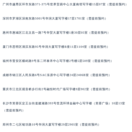
广州市越秀区环市东路371-375号世界贸易中心大厦南塔写字楼15层07室（需提前预约）
吉林省辽源市龙山区人民大街积家售后服务中心（需提前预约）
吉林省梅河口市新华街道梅河大街积家售后服务中心（需提前预约）
深圳市罗湖区深南东路5001号华润大厦写字楼17层1701室（需提前预约）
吉林省四平市铁东区紫气大路与南九经街交汇处积家售后服务中心（需提前预约）
吉林省松原市宁江区五环大街积家售后服务中心（需提前预约）
惠州市惠城区江北文昌一路7号华贸大厦写字楼1座30层05室（需提前预约）
吉林省通化市东昌区环通乡江南大街积家售后服务中心（需提前预约）
厦门市思明区湖滨东路95号华润大厦写字楼B座11层1104室（需提前预约）
吉林省延边市延吉市解放路积家售后服务中心（需提前预约）
辽宁省鞍山市铁东区站前街积家售后服务中心（需提前预约）
福州市晋安区横屿路9号东二环泰禾中心写字楼2号楼5层509室（需提前预约）
辽宁省本溪市平山区胜利路积家售后服务中心（需提前预约）
辽宁省朝阳市双塔区新华路积家售后服务中心（需提前预约）
成都市锦江区人民东路6号SAC东原中心写字楼24层2406B室（需提前预约）
辽宁省丹东市振兴区七经街积家售后服务中心（需提前预约）
辽宁省抚顺市新抚区东一路积家售后服务中心（需提前预约）
重庆市江北区观音桥步行街2号融恒时代广场写字楼9层902室（需提前预约）
辽宁省阜新市海州区解放大街积家售后服务中心（需提前预约）
长沙市芙蓉区定王台街道建湘路393号世茂环球金融中心写字楼（芙蓉广场）10层13室
辽宁省葫芦岛市连山区中央路积家售后服务中心（需提前预约）
（需提前预约）
辽宁省锦州市古塔区中央大街积家售后服务中心（需提前预约）
辽宁省辽阳市白塔区新运大街积家售后服务中心（需提前预约）
郑州市二七区铭功路10号华润大厦写字楼29层2905室（需提前预约）
辽宁省盘锦市兴隆台区石油大街积家售后服务中心（需提前预约）