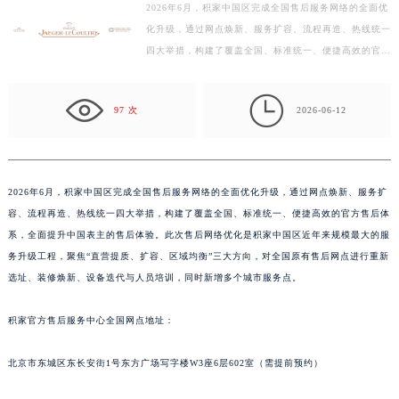
2026年6月，积家中国区完成全国售后服务网络的全面优
徐州市鼓楼区淮海东路29号苏宁广场IFC国际金融中心写字楼35层3508室（需提前预约）
化升级，通过网点焕新、服务扩容、流程再造、热线统一
扬州市邗江区国展路29号星耀天地写字楼1号楼18层1803室（需提前预约）
四大举措，构建了覆盖全国、标准统一、便捷高效的官方
盐城市盐都区世纪大道5号盐城金融城写字楼1号楼16层1604室（需提前预约）
售后体系，全面提升中国表主的售后体验。此次售后网
泰州市海陵区永定东路399号置地商务中心东塔写字楼（华润万象城）17层1706室（需提前预约）
络…

97 次
2026-06-12
宁波市江北区大闸南路500号来福士广场办公楼20层2009室（需提前预约）
杭州市上城区钱江路1366号华润大厦写字楼A座5层503-5室（需提前预约）
金华市金东区东市南街777号金华万达广场写字楼4号楼22层2209室（需提前预约）
绍兴市越城区胜利东路379号世茂天际中心写字楼8层805室（需提前预约）
2026年6月，积家中国区完成全国售后服务网络的全面优化升级，通过网点焕新、服务扩
容、流程再造、热线统一四大举措，构建了覆盖全国、标准统一、便捷高效的官方售后体
嘉兴市南湖区广益路705号嘉兴世界贸易中心写字楼A座13层1304室（需提前预约）
系，全面提升中国表主的售后体验。此次售后网络优化是积家中国区近年来规模最大的服
南昌市红谷滩新区红谷中大道998号绿地双子塔（中央广场）A1座办公楼14层07室（需提前预约）
务升级工程，聚焦“直营提质、扩容、区域均衡”三大方向，对全国原有售后网点进行重新
济南市历下区经十路11111号华润中心写字楼（万象城）15层1508室（需提前预约）
选址、装修焕新、设备迭代与人员培训，同时新增多个城市服务点。
广州市天河区天河路230号万菱汇国际中心写字楼A塔7层704室（需提前预约）
广州市越秀区环市东路371-375号世界贸易中心大厦南塔写字楼15层07室（需提前预约）
积家官方售后服务中心全国网点地址：
深圳市罗湖区深南东路5001号华润大厦写字楼17层1701室（需提前预约）
北京市东城区东长安街1号东方广场写字楼W3座6层602室（需提前预约）
惠州市惠城区江北文昌一路7号华贸大厦写字楼1座30层05室（需提前预约）
厦门市思明区湖滨东路95号华润大厦写字楼B座11层1104室（需提前预约）