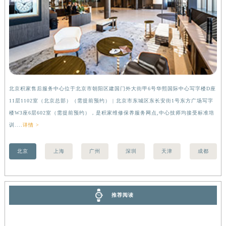
香港特别行政区金钟区中西区金钟道积家售后服务中心（需提前预约）
香港特别行政区九龙区油尖旺区弥敦道积家售后服务中心（需提前预约）
香港特别行政区铜锣湾区湾仔区轩尼诗道积家售后服务中心（需提前预约）
河南省安阳市文峰区解放大道积家售后服务中心（需提前预约）
河南省鹤壁市淇滨区九州路积家售后服务中心（需提前预约）
河南省济源市沁园街道济水大道积家售后服务中心（需提前预约）
北京积家售后服务中心位于北京市朝阳区建国门外大街甲6号华熙国际中心写字楼D座
上
河南省焦作市解放区解放路积家售后服务中心（需提前预约）
11层1102室（北京总部）（需提前预约） | 北京市东城区东长安街1号东方广场写字
（
河南省开封市鼓楼区中山路积家售后服务中心（需提前预约）
楼W3座6层602室（需提前预约），是积家维修保养服务网点,中心技师均接受标准培
前
河南省洛阳市西工区中州中路与解放路交叉口积家售后服务中心（需提前预约）
训....
详情 >
河南省漯河市源汇区交通路积家售后服务中心（需提前预约）
河南省南阳市宛城区范蠡东路与南都路交叉口积家售后服务中心（需提前预约）
北京
上海
广州
深圳
天津
成都
河南省平顶山市卫东区建设路积家售后服务中心（需提前预约）
河南省濮阳市大华龙区开州路绿城路交叉口积家售后服务中心（需提前预约）
河南省三门峡市湖滨区和平路积家售后服务中心（需提前预约）
推荐阅读
河南省商丘市梁园区神火大道积家售后服务中心（需提前预约）
河南省新乡市红旗区人民路积家售后服务中心（需提前预约）