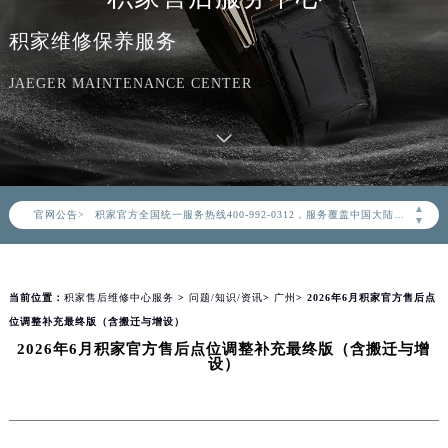
积家维修保养服务
JAEGER MAINTENANCE CENTER
2026年8月积家中国区售后服务网络优化升级公告
2026年8月积家全国官方售后客户服务热线：400-992-0312
▲
官网公告>
积家官方全国统一服务热线400-992-0312，服务覆盖中国大陆、香港、澳门、台湾全部区域（非大陆需加拨“+86”）
▼
2026年8月积家售后服务中心最新网点地址：
北京市朝阳区建国门外大街甲6号华熙国际中心写字楼D座11层1102室（北京总部）（需提前预约）
当前位置：
积家售后维修中心服务
>
问题/知识/资讯
>
广州
> 2026年6月积家官方售后点
北京市东城区东长安街1号东方广场写字楼W3座6层602室（需提前预约）
位调整补充最终版（含搬迁与增设）
天津市和平区赤峰道136号天津国际金融中心写字楼26层2603室（需提前预约）
2026年6月积家官方售后点位调整补充最终版（含搬迁与增
上海市徐汇区虹桥路3号港汇中心写字楼2座37层3705室（需提前预约）
设）
上海市黄浦区南京东路299号宏伊国际广场写字楼8层806室（需提前预约）
南京市秦淮区中山南路1号（新街口）南京中心写字楼22层C1-1室（需提前预约）
常州市新北区龙锦路1590号现代传媒中心写字楼5号楼10层1008室（需提前预约）