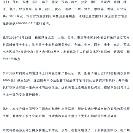
江门、茂名、玉林、乐山、南充、雅安、宝鸡、柳州、拉萨、丽江、张家界、襄阳、株
江西省景德镇市珠山区珠山中路积家售后服务中心（需提前预约）
洲、遵义、鄂尔多斯、阳泉、昆山、黄石、湘潭、十堰、漳州、攀枝花、香港、台北等，
江西省九江市浔阳区浔阳路积家售后服务中心（需提前预约）
共计360+网点，均有官方直营的积家售后服务网点，详细信息需拨打积家全国官方售后
江西省南昌市红谷滩新区红谷中大道998号绿地双子塔（中央广场）A1座办公楼14层1407室积家售后服务中心（需提前预约）
服务热线400-992-0312进行咨询。
江西省萍乡市安源区萍安北大道与康庄路交叉口积家售后服务中心（需提前预约）
截至2026年6月12日，积家已在北京、上海、天津、重庆等全国34个省级行政区设立官方
江西省上饶市信州区滨江西路积家售后服务中心（需提前预约）
售后维修服务中心。这些服务中心形成覆盖华北、华东、华南、西南、华中、东北、西北
江西省新余市渝水区北湖西路积家售后服务中心（需提前预约）
七大区域的“直营中心+服务点”双轨网络，彻底解决了以往部分地区“售后难、距离远、预
江西省宜春市袁州区中山中路积家售后服务中心（需提前预约）
约久”的痛点。
江西省鹰潭市月湖区胜利东路积家售后服务中心（需提前预约）
山东省德州市德城区东风中路积家售后服务中心（需提前预约）
所有升级后的网点均通过瑞士日内瓦总部严格认证，统一配备了瑞士进口精密检测仪器和
100%原厂供应配件。这些服务中心还配备了经品牌专项培训认证的资深制表师，并严格
山东省东营市东营区济南路积家售后服务中心（需提前预约）
执行积家全球统一服务标准与质保体系。这意味着无论表主身处何地，都能享受到与瑞士
山东省济南市历下区经十路11111号华润中心写字楼（万象城）15层1508室积家售后服务中心（需提前预约）
本土一致的专业养护服务。
山东省济宁市任城区太白楼路积家售后服务中心（需提前预约）
山东省莱芜市文化南路8号银座商城名表维修一楼名表维修积家售后服务中心（需提前预约）
此外，本次升级全面强化了网点的私密性与舒适度。新址多选址于城市核心商圈的高端写
山东省临沂市兰山区解放路积家售后服务中心（需提前预约）
字楼，并优化了服务空间布局。这些措施为表主提供了更安心和舒适的售后体验。
山东省日照市东港区烟台路积家售后服务中心（需提前预约）
本次调整还涉及部分网点的搬迁和增设。例如，在北京增设了一个新的直营中心，在广州
山东省泰安市泰山区财源街道泰山大街积家售后服务中心（需提前预约）