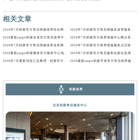
广西壮族自治区河池市金城江区金城江街道朝阳路积家售后服务中心（需提前预约）
广西壮族自治区贺州市八步区城东街道灵峰南路积家售后服务中心（需提前预约）
相关文章
广西壮族自治区来宾市兴宾区桂中大道积家售后服务中心（需提前预约）
2026年7月积家官方售后维修保养综合网点变动补充说明文本
2026年7月积家官方售后维修及保养服务网络迁址与扩张补充确认内容
广西壮族自治区柳州市城中区中山中路积家售后服务中心（需提前预约）
2026最新jaeger积家名表官方售后保养中心地址考察报告
2026年7月积家官方保养维修中心网点变动补充通知说明文件内容
广西壮族自治区钦州市钦南区金海湾东大街积家售后服务中心（需提前预约）
2026年7月积家官方售后维修保养业务网点最终重新配置终稿
2026年7月积家官方保养维修服务点迁移与新设网点补充完整版文件发布完毕
广西壮族自治区梧州市万秀区龙湖镇高旺路积家售后服务中心（需提前预约）
2026最新jaeger积家腕表官方服务中心地址调研报告
2026年7月积家官方售后服务站新址及增设点完整补充公布
广西壮族自治区玉林市玉州区金玉路积家售后服务中心（需提前预约）
2026年7月最新消息汇总整理：积家官方保养维修服务中心网点调整明细
2026最新jaeger积家手表官方售后保养服务网点地址考察报告
海南省儋州市儋州市那大镇兰洋北路积家售后服务中心（需提前预约）
海南省东方市八所镇解放西路积家售后服务中心（需提前预约）
海南省琼海市嘉积镇东风路积家售后服务中心（需提前预约）
积家保养
海南省三沙市西沙区西沙群岛永兴岛北京路积家售后服务中心（需提前预约）
海南省三亚市吉阳区迎宾路积家售后服务中心（需提前预约）
北京积家售后服务中心
海南省万宁市万城镇解放路积家售后服务中心（需提前预约）
海南省文昌市文城镇教育东路积家售后服务中心（需提前预约）
海南省五指山市通什镇三月三大道积家售后服务中心（需提前预约）
香港特别行政区尖沙咀区油尖旺区广东道积家售后服务中心（需提前预约）