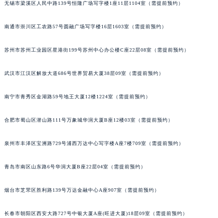
无锡市梁溪区人民中路139号恒隆广场写字楼1座11层1104室（需提前预约）
内蒙古自治区锡林郭勒盟市锡林浩特市光明街与额尔敦路交叉口积家售后服务中心（需提前预约）
内蒙古自治区兴安盟市乌兰浩特市兴安大街积家售后服务中心（需提前预约）
南通市崇川区工农路57号圆融广场写字楼16层1603室（需提前预约）
山西省大同市平城区迎宾街积家售后服务中心（需提前预约）
苏州市苏州工业园区星港街199号苏州中心办公楼C座22层08室（需提前预约）
山西省晋城市城区黄华街积家售后服务中心（需提前预约）
山西省晋中市榆次区顺城街积家售后服务中心（需提前预约）
武汉市江汉区解放大道686号世界贸易大厦38层09室（需提前预约）
山西省临汾市尧都区解放路积家售后服务中心（需提前预约）
山西省吕梁市离石区永宁中路与建设街交叉口积家售后服务中心（需提前预约）
南宁市青秀区金湖路59号地王大厦12楼1224室（需提前预约）
山西省朔州市朔城区怡西路与鄯阳西街交汇处积家售后服务中心（需提前预约）
山西省忻州市忻府区和平东街与七一南路交叉口积家售后服务中心（需提前预约）
合肥市蜀山区潜山路111号万象城华润大厦B座12楼03室（需提前预约）
山西省阳泉市郊区平阳东街与新城大道交叉口积家售后服务中心（需提前预约）
泉州市丰泽区宝洲路729号浦西万达中心写字楼A座7楼709室（需提前预约）
山西省运城市盐湖区河东街积家售后服务中心（需提前预约）
山西省长治市潞州区英雄中路积家售后服务中心（需提前预约）
青岛市南区山东路6号华润大厦B座22层04室（需提前预约）
山西省太原市迎泽区迎泽街道解放路15号亨得利名表维修授权店3楼积家售后服务中心（需提前预约）
天津市和平区赤峰道136号天津国际金融中心26层2603室积家售后服务中心（需提前预约）
烟台市芝罘区胜利路139号万达金融中心A座907室（需提前预约）
安徽省安庆市迎江区人民路积家售后服务中心（需提前预约）
长春市朝阳区西安大路727号中银大厦A座(旺进大厦)18层09室（需提前预约）
安徽省蚌埠市蚌山区淮河路积家售后服务中心（需提前预约）