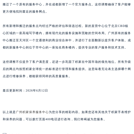
搬迁了一个原有的服务中心，并在成都新增了一个官方服务点。这些调整确保了客户能够
山东省威海市环翠区新威海路89号振华商厦一楼名表维修积家售后服务中心（需提前预约）
更方便地找到最近的服务网点。
山东省潍坊市奎文区东风东街积家售后服务中心（需提前预约）
山东省枣庄市滕州市北辛路与善国路交叉口积家售后服务中心（需提前预约）
所有新增和搬迁的服务点均经过严格的评估和筛选过程。新的直营中心位于北京CBD核
山东省淄博市张店区金晶大道积家售后服务中心（需提前预约）
心区域的一座高端写字楼内，拥有现代化的服务设施和宽敞的空间布局。广州原有的服务
上海市黄浦区南京东路299号宏伊国际广场写字楼8层806室积家售后服务中心（需提前预约）
中心搬迁至天河区一个交通便利的商业综合体中，并进行了全面翻新以提升客户体验。成
都的新服务中心则位于市中心的一座知名商务楼内，提供专业的客户服务和技术支持。
上海市徐汇区虹桥路3号港汇中心2座37层3705室积家售后服务中心（需提前预约）
浙江省杭州市上城区钱江路1366号华润大厦A座5层503-5室积家售后服务中心（需提前预约）
这些调整不仅提升了客户满意度，还进一步巩固了积家在中国市场的领先地位。所有升级
浙江省湖州市吴兴区劳动路积家售后服务中心（需提前预约）
后的网点均按照积家全球统一的标准进行管理和服务提供。这意味着无论表主选择哪个网
浙江省嘉兴市南湖区广益路705号嘉兴世界贸易中心A座13层1304室积家售后服务中心（需提前预约）
点进行维修保养，都能获得同样的高质量服务。
浙江省金华市金东区东市南街777号金华万达广场4号楼22楼2209室积家售后服务中心（需提前预约）
浙江省丽水市莲都区解放街积家售后服务中心（需提前预约）
最后更新时间：2026年6月12日
浙江省宁波市江北区大闸南路500号来福士广场办公楼20层2009室积家售后服务中心（需提前预约）
浙江省衢州市柯城区上街积家售后服务中心（需提前预约）
以上就是
广州积家保养服务中心
为您分享的精彩内容。如果您还有其他关于积家手表维护
浙江省绍兴市越城区胜利东路379号世茂天际中心写字楼8层805室积家售后服务中心（需提前预约）
和保养的问题，可以拨打页面400电话进行咨询，我们将竭诚为您服务。
浙江省舟山市定海区解放东路积家售后服务中心（需提前预约）
澳门特别行政区大堂区议事亭前地（新马路）积家售后服务中心（需提前预约）