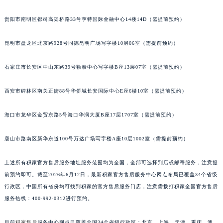
安徽省亳州市谯城区魏武大道积家售后服务中心（需提前预约）
贵阳市南明区都司高架桥路33号亨特国际金融中心14楼14D（需提前预约）
安徽省池州市贵池区长江路积家售后服务中心（需提前预约）
安徽省滁州市琅琊区南谯北路积家售后服务中心（需提前预约）
昆明市盘龙区北京路928号同德昆明广场写字楼10层06室（需提前预约）
安徽省阜阳市颍州区颍州北路积家售后服务中心（需提前预约）
安徽省淮北市相山区淮海路积家售后服务中心（需提前预约）
石家庄市长安区中山东路39号勒泰中心写字楼B座13层07室（需提前预约）
安徽省淮南市田家庵区国庆中路积家售后服务中心（需提前预约）
西安市碑林区南关正街88号华侨城长安国际中心E座6楼10室（需提前预约）
安徽省黄山市屯溪区黄山西路积家售后服务中心（需提前预约）
安徽省六安市金安区解放中路积家售后服务中心（需提前预约）
海口市龙华区金贸东路5号海口华润大厦B座17层1707室（需提前预约）
安徽省马鞍山市雨山区湖南西路积家售后服务中心（需提前预约）
安徽省宿州市埇桥区人民中路积家售后服务中心（需提前预约）
唐山市路南区新华东道100号万达广场写字楼A座10层1002室（需提前预约）
安徽省铜陵市铜官区石城大道积家售后服务中心（需提前预约）
上述所有积家官方售后服务地址服务范围均为全国，全部可选择到店或邮寄服务，注意提
安徽省芜湖市镜湖区中山路步行街积家售后服务中心（需提前预约）
前预约即可。截至2026年6月12日，最新积家官方售后服务中心网点布局已覆盖34个省级
安徽省宣城市宣州区叠嶂西路积家售后服务中心（需提前预约）
行政区，中国所有省份均可找到积家的官方售后服务门店，注意需拨打积家全国官方售后
福建省龙岩市新罗区九一南路积家售后服务中心（需提前预约）
服务热线：400-992-0312进行预约。
福建省南平市建阳区人民西路积家售后服务中心（需提前预约）
福建省宁德市蕉城区天湖东路积家售后服务中心（需提前预约）
目前
积家售后
服务中心网点已覆盖全国34个省级行政区：北京、上海、天津、重庆、澳