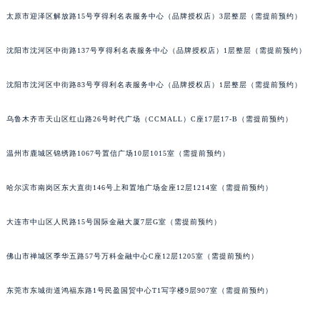
辽宁省铁岭市银州区南马路积家售后服务中心（需提前预约）
太原市迎泽区解放路15号亨得利名表服务中心（品牌授权店）3层整层（需提前预约）
辽宁省营口市站前区市府路与渤海大街交叉口积家售后服务中心（需提前预约）
沈阳市沈河区中街路137号亨得利名表服务中心（品牌授权店）1层整层（需提前预约）
辽宁省沈阳市沈河区中街路137号亨得利名表维修授权店1楼积家售后服务中心（需提前预约）
辽宁省沈阳市沈河区中街路83号亨得利名表维修授权店1楼积家售后服务中心（需提前预约）
沈阳市沈河区中街路83号亨得利名表服务中心（品牌授权店）1层整层（需提前预约）
北京市朝阳区建国门外大街甲6号华熙国际中心D座11层1102室积家售后服务中心（北京总部）（需提前预约）
北京市东城区东长安街1号王府井东方广场W3座6层602室积家售后服务中心（需提前预约）
乌鲁木齐市天山区红山路26号时代广场（CCMALL）C座17层17-B（需提前预约）
河北省保定市竞秀区朝阳北大街北国先天下积家售后服务中心（需提前预约）
温州市鹿城区锦绣路1067号置信广场10层1015室（需提前预约）
内蒙古自治区阿拉善盟市左旗土尔扈特大街积家售后服务中心（需提前预约）
内蒙古自治区巴彦淖尔市临河区新华街积家售后服务中心（需提前预约）
哈尔滨市南岗区东大直街146号上和置地广场金座12层1214室（需提前预约）
内蒙古自治区包头市青山区幸福路甲3号王府井百货名表维修积家售后服务中心（需提前预约）
内蒙古自治区赤峰市红山区哈达街积家售后服务中心（需提前预约）
大连市中山区人民路15号国际金融大厦7层G室（需提前预约）
内蒙古自治区鄂尔多斯市东胜区伊金霍洛街积家售后服务中心（需提前预约）
内蒙古自治区呼伦贝尔市海拉尔区中央街积家售后服务中心（需提前预约）
佛山市禅城区季华五路57号万科金融中心C座12层1205室（需提前预约）
内蒙古自治区通辽市科尔沁区明仁大街积家售后服务中心（需提前预约）
东莞市东城街道鸿福东路1号民盈国贸中心T1写字楼9层907室（需提前预约）
内蒙古自治区乌海市海勃湾区人民南路积家售后服务中心（需提前预约）
内蒙古自治区乌兰察布市集宁区恩和大街积家售后服务中心（需提前预约）