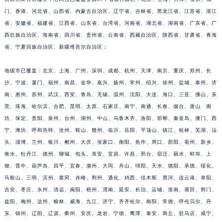
福建省莆田市城厢区霞林街道荔华东大道积家售后服务中心（需提前预约）
门、香港、河北省、山西省、内蒙古自治区、辽宁省、吉林省、黑龙江省、江苏省、浙江
省、安徽省、福建省、江西省、山东省、台湾省、河南省、湖北省、湖南省、广东省、广
福建省三明市三元区东乾二路积家售后服务中心（需提前预约）
西壮族自治区、海南省、四川省、贵州省、云南省、西藏自治区、陕西省、甘肃省、青海
福建省漳州市龙文区步港路积家售后服务中心（需提前预约）
省、宁夏回族自治区、新疆维吾尔自治区；
江苏省常州市新北区龙锦路1590号现代传媒中心5号楼10层1008室积家售后服务中心（需提前预约）
江苏省淮安市清江浦区淮海北路积家售后服务中心（需提前预约）
地级市已覆盖：北京、上海、广州、深圳、成都、杭州、天津、南京、重庆、郑州、长
江苏省连云港市海州区通灌北路积家售后服务中心（需提前预约）
沙、宁波、厦门、福州、南昌、金华、嘉兴、扬州、常州、绍兴、徐州、盐城、泰州、济
江苏省南京市秦淮区中山南路1号南京中心22层22-C1-C3室积家售后服务中心（需提前预约）
南、惠州、苏州、武汉、西安、青岛、无锡、温州、沈阳、大连、海口、三亚、佛山、东
莞、珠海、哈尔滨、合肥、昆明、太原、石家庄、南宁、南通、长春、烟台、唐山、廊
江苏省宿迁市宿城区西湖路积家售后服务中心（需提前预约）
坊、保定、贵阳、泉州、台州、湖州、中山、乌鲁木齐、洛阳、邯郸、秦皇岛、澳门、西
江苏省泰州市海陵区永定东路399号置地商务中心东塔（华润万象城）17层1706室积家售后服务中心（需提前预约）
宁、潍坊、呼和浩特、沧州、鞍山、赣州、临沂、岳阳、平顶山、镇江、桂林、芜湖、汕
江苏省徐州市鼓楼区淮海东路29号苏宁广场IFC国际金融中心35层3508室积家售后服务中心（需提前预约）
头、淄博、兰州、银川、郴州、大庆、张家口、衡阳、焦作、周口、邵阳、亳州、新乡、
江苏省盐城市盐都区世纪大道5号盐城金融城写字楼1号楼16层1604室积家售后服务中心（需提前预约）
衡水、牡丹江、德州、聊城、包头、淮安、宜昌、许昌、邢台、宿迁、丽水、蚌埠、上
江苏省扬州市邗江区国展路29号星耀天地写字楼1号楼18层1803室积家售后服务中心（需提前预约）
饶、晋中、葫芦岛、四平、宜春、滁州、大同、舟山、绵阳、天水、德阳、承德、绥化、
江苏省镇江市京口区中山东路积家售后服务中心（需提前预约）
马鞍山、三明、滨州、黄冈、赤峰、荆州、通化、鸡西、佳木斯、黑河、连云港、阜阳、
吉安、枣庄、永州、清远、揭阳、梧州、渭南、延安、长治、运城、淮南、莆田、荆门、
江西省抚州市临川区赣东大道积家售后服务中心（需提前预约）
益阳、梅州、达州、榆林、威海、九江、济宁、齐齐哈尔、南阳、常德、呼伦贝尔、丹
江西省赣州市章贡区文清路积家售后服务中心（需提前预约）
东、锦州、辽阳、辽源、衢州、安庆、龙岩、宁德、鹰潭、泰安、商丘、驻马店、咸宁、
江西省吉安市吉州区井冈山大道积家售后服务中心（需提前预约）