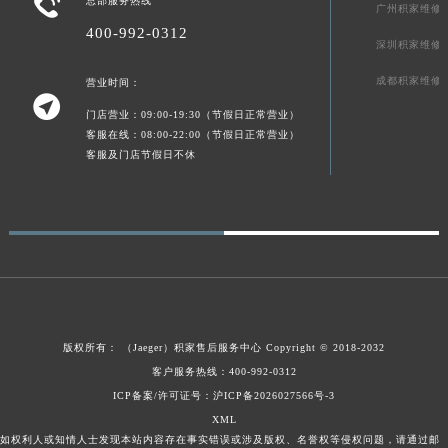

总部服务热线
广州积家维修
陕西省榆林市榆阳区长兴路积家售后服务中心（需提前预约）
400-992-0312
深圳积家维修
新疆维吾尔自治区阿克苏市东大街积家售后服务中心（需提前预约）
新疆维吾尔自治区阿拉尔市胜利大道积家售后服务中心（需提前预约）
成都积家维修
营业时间：

新疆维吾尔自治区阿拉山口市友好路积家售后服务中心（需提前预约）
门店营业：09:00-19:30（节假日正常营业）
新疆维吾尔自治区阿勒泰市解放路积家售后服务中心（需提前预约）
客服在线：08:00-22:00（节假日正常营业）
客服及门店节假日不休
新疆维吾尔自治区阿图什市光明路积家售后服务中心（需提前预约）
新疆维吾尔自治区白杨市军垦路积家售后服务中心（需提前预约）
新疆维吾尔自治区北屯市团结路积家售后服务中心（需提前预约）
新疆维吾尔自治区博乐市博乐市北京路积家售后服务中心（需提前预约）
新疆维吾尔自治区昌吉市延安北路积家售后服务中心（需提前预约）
新疆维吾尔自治区阜康市博峰路积家售后服务中心（需提前预约）
新疆维吾尔自治区哈密市伊州区建国北路积家售后服务中心（需提前预约）
版权所有：
（Jaeger）
积家售后服务中心
Copyright © 2018-2032
新疆维吾尔自治区和田市和田市北京西路积家售后服务中心（需提前预约）
客户服务热线：400-992-0312
新疆维吾尔自治区胡杨河市胡杨河市胡杨路积家售后服务中心（需提前预约）
ICP备案/许可证号：沪ICP备2026027566号-3
新疆维吾尔自治区霍尔果斯市亚欧北路积家售后服务中心（需提前预约）
XML
新疆维吾尔自治区喀什市解放北路积家售后服务中心（需提前预约）
如权利人或知情人士发现本站内容存在事实错误或涉及版权、名誉权等侵权问题，请通过邮