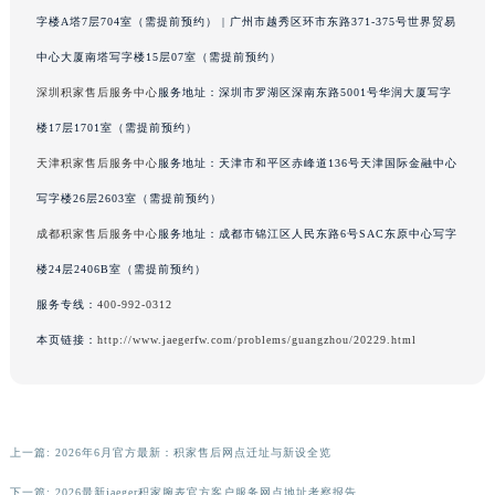
广东省梅州市梅江区金燕大道积家售后服务中心（需提前预约）
字楼A塔7层704室（需提前预约） | 广州市越秀区环市东路371-375号世界贸易
广东省清远市清城区湖西路积家售后服务中心（需提前预约）
中心大厦南塔写字楼15层07室（需提前预约）
广东省汕头市龙湖区长平路积家售后服务中心（需提前预约）
深圳积家售后服务中心
服务地址：深圳市罗湖区深南东路5001号华润大厦写字
广东省汕尾市城区香洲街道园林社区翠园街积家售后服务中心（需提前预约）
楼17层1701室（需提前预约）
广东省韶关市武江区芙蓉新区与老城中心交汇处积家售后服务中心（需提前预约）
天津积家售后服务中心
服务地址：天津市和平区赤峰道136号天津国际金融中心
广东省深圳市罗湖区深南东路5001号华润大厦17层1701室积家售后服务中心（需提前预约）
写字楼26层2603室（需提前预约）
广东省阳江市江城区东风一路积家售后服务中心（需提前预约）
成都积家售后服务中心
服务地址：成都市锦江区人民东路6号SAC东原中心写字
广东省云浮市云城区金山路积家售后服务中心（需提前预约）
广东省湛江市赤坎区观海北路积家售后服务中心（需提前预约）
楼24层2406B室（需提前预约）
广东省肇庆市端州区信安大道与砚都大道交汇处积家售后服务中心（需提前预约）
服务专线：
400-992-0312
广西壮族自治区百色市右江区中山二路积家售后服务中心（需提前预约）
本页链接：
http://www.jaegerfw.com/problems/guangzhou/20229.html
广西壮族自治区北海市海城区北京路积家售后服务中心（需提前预约）
广西壮族自治区崇左市江州区石景林街道友谊大道与丽川路交汇处积家售后服务中心（需提前预约）
广西壮族自治区防城港市港口区金花茶大道积家售后服务中心（需提前预约）
上一篇:
2026年6月官方最新：积家售后网点迁址与新设全览
广西壮族自治区贵港市港北区港城街道布山大道与仙衣路交叉口积家售后服务中心（需提前预约）
广西壮族自治区桂林市秀峰区红岭路积家售后服务中心（需提前预约）
下一篇:
2026最新jaeger积家腕表官方客户服务网点地址考察报告