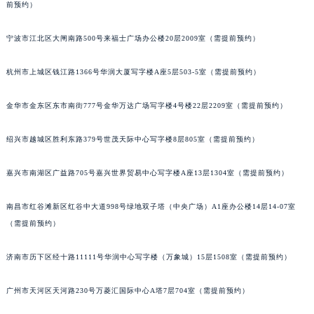
前预约）
甘肃省兰州市七里河区西津西路16号兰州中心写字楼21层2102室（需提前预约）
重庆市解放碑渝中区民权路28号英利国际金融中心写字楼20层01室（需提前预约）
宁波市江北区大闸南路500号来福士广场办公楼20层2009室（需提前预约）
黑龙江省大庆市萨尔图区会战大街积家售后服务中心（需提前预约）
杭州市上城区钱江路1366号华润大厦写字楼A座5层503-5室（需提前预约）
黑龙江省鹤岗市向阳区红军路积家售后服务中心（需提前预约）
黑龙江省黑河市爱辉区中央街积家售后服务中心（需提前预约）
金华市金东区东市南街777号金华万达广场写字楼4号楼22层2209室（需提前预约）
黑龙江省鸡西市鸡冠区红军路积家售后服务中心（需提前预约）
黑龙江省佳木斯市向阳区长安路积家售后服务中心（需提前预约）
绍兴市越城区胜利东路379号世茂天际中心写字楼8层805室（需提前预约）
黑龙江省牡丹江市东安区太平路积家售后服务中心（需提前预约）
黑龙江省七台河市桃山区大同街积家售后服务中心（需提前预约）
嘉兴市南湖区广益路705号嘉兴世界贸易中心写字楼A座13层1304室（需提前预约）
黑龙江省齐齐哈尔市龙沙区龙华路积家售后服务中心（需提前预约）
南昌市红谷滩新区红谷中大道998号绿地双子塔（中央广场）A1座办公楼14层14-07室
黑龙江省双鸭山市尖山区新兴大街积家售后服务中心（需提前预约）
（需提前预约）
黑龙江省绥化市北林区新华街与康庄路交叉口积家售后服务中心（需提前预约）
黑龙江省伊春市伊美区通河路积家售后服务中心（需提前预约）
济南市历下区经十路11111号华润中心写字楼（万象城）15层1508室（需提前预约）
吉林省白城市洮北区明仁南街积家售后服务中心（需提前预约）
吉林省白山市浑江区浑江大街积家售后服务中心（需提前预约）
广州市天河区天河路230号万菱汇国际中心A塔7层704室（需提前预约）
吉林省吉林市船营区河南街积家售后服务中心（需提前预约）