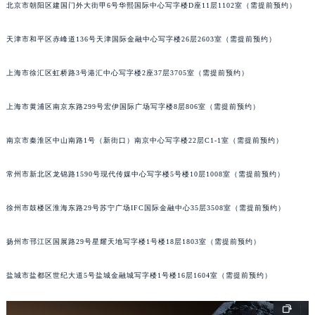
北京市朝阳区建国门外大街甲6号华熙国际中心写字楼D座11层1102室（需提前预约）
福州市鼓楼区五四路128-1号恒力城写字楼15层03室（需提前预约）
成都市锦江区人民东路6号SAC东原中心写字楼24层2406B室（需提前预约）
天津市和平区赤峰道136号天津国际金融中心写字楼26层2603室（需提前预约）
重庆市江北区观音桥步行街2号融恒时代广场写字楼9层902室（需提前预约）
长沙市芙蓉区定王台街道建湘路393号世茂环球金融中心写字楼（芙蓉广场）10层13室（需提前预约）
上海市徐汇区虹桥路3号港汇中心写字楼2座37层3705室（需提前预约）
郑州市二七区铭功路10号华润大厦写字楼29层2905室（需提前预约）
上海市黄浦区南京东路299号宏伊国际广场写字楼8层806室（需提前预约）
太原市迎泽区解放路15号亨得利名表服务中心（品牌授权店）3层整层（需提前预约）
沈阳市沈河区中街路137号亨得利名表服务中心（品牌授权店）1层整层（需提前预约）
南京市秦淮区中山南路1号（新街口）南京中心写字楼22层C1-1室（需提前预约）
沈阳市沈河区中街路83号亨得利名表服务中心（品牌授权店）1层整层（需提前预约）
乌鲁木齐市天山区红山路26号时代广场（CCMALL）C座17层17-B（需提前预约）
常州市新北区龙锦路1590号现代传媒中心写字楼5号楼10层1008室（需提前预约）
温州市鹿城区锦绣路1067号置信广场10层1015室（需提前预约）
徐州市鼓楼区淮海东路29号苏宁广场IFC国际金融中心35层3508室（需提前预约）
哈尔滨市道里区友谊西路600号富力中心T2座写字楼29层03室（需提前预约）
大连市中山区人民路15号国际金融大厦7层G室（需提前预约）
扬州市邗江区国展路29号星耀天地写字楼1号楼18层1803室（需提前预约）
佛山市禅城区季华五路57号万科金融中心C座12层1205室（需提前预约）
东莞市东城街道鸿福东路1号民盈国贸中心T1写字楼9层907室（需提前预约）
盐城市盐都区世纪大道5号盐城金融城写字楼1号楼16层1604室（需提前预约）
无锡市梁溪区人民中路139号恒隆广场写字楼1座11层1104室（需提前预约）
南通市崇川区工农路57号圆融广场写字楼16层1603室（需提前预约）