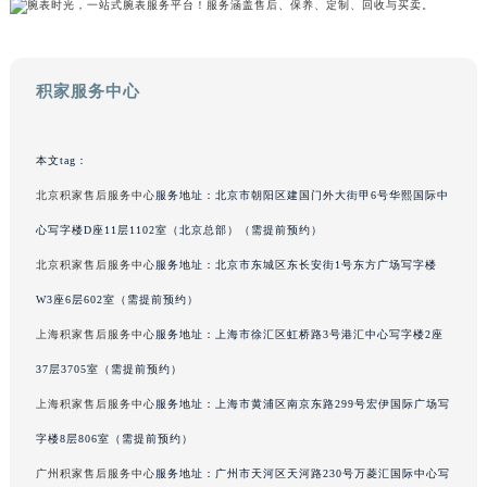
澳门特别行政区风顺堂区南湾大马路积家售后服务中心（需提前预约）
澳门特别行政区花地玛堂区关闸广场积家售后服务中心（需提前预约）
澳门特别行政区花王堂区大三巴商圈积家售后服务中心（需提前预约）
积家服务中心
澳门特别行政区嘉模堂区官也街积家售后服务中心（需提前预约）
澳门省路氹城市金光大道积家售后服务中心（需提前预约）
本文tag：
澳门特别行政区望德堂区塔石广场积家售后服务中心（需提前预约）
北京积家售后服务中心
服务地址：北京市朝阳区建国门外大街甲6号华熙国际中
福建省福州市鼓楼区五四路128-1号恒力城写字楼15层03室积家售后服务中心（需提前预约）
心写字楼D座11层1102室（北京总部）（需提前预约）
福建省厦门市思明区湖滨东路95号万象城华润大厦B座11层1104室积家售后服务中心（需提前预约）
广东省潮州市潮安区新风路与潮汕路交汇处积家售后服务中心（需提前预约）
北京积家售后服务中心
服务地址：北京市东城区东长安街1号东方广场写字楼
广东省广州市天河区天河路230号万菱汇国际中心A塔7层704室积家售后服务中心（需提前预约）
W3座6层602室（需提前预约）
广东省广州市越秀区环市东路371-375号世界贸易中心大厦南塔15层1507室积家售后服务中心（需提前预约）
上海积家售后服务中心
服务地址：上海市徐汇区虹桥路3号港汇中心写字楼2座
广东省河源市源城区越王大道积家售后服务中心（需提前预约）
37层3705室（需提前预约）
广东省惠州市惠城区江北文昌一路7号华贸大厦1座30层3005室积家售后服务中心（需提前预约）
上海积家售后服务中心
服务地址：上海市黄浦区南京东路299号宏伊国际广场写
广东省江门市蓬江区广场西路积家售后服务中心（需提前预约）
字楼8层806室（需提前预约）
广东省揭阳市榕城进贤门步行街积家售后服务中心（需提前预约）
广州积家售后服务中心
服务地址：广州市天河区天河路230号万菱汇国际中心写
广东省茂名市电白区水东街道迎宾大道积家售后服务中心（需提前预约）