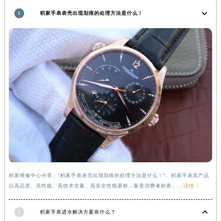
河南省信阳市浉河区东方红大道积家售后服务中心（需提前预约）
1
积家手表表壳出现划痕的处理方法是什么！
河南省许昌市魏都区建安大道与八龙路交叉口积家售后服务中心（需提前预约）
河南省郑州市二七区民主路10号华润大厦29层2905室积家售后服务中心（需提前预约）
河南省周口市川汇区七一路积家售后服务中心（需提前预约）
河南省驻马店市驿城区乐山大道与置地大道交叉口积家售后服务中心（需提前预约）
湖北省鄂州市鄂城区文星大道积家售后服务中心（需提前预约）
湖北省黄冈市黄州区赤壁大道积家售后服务中心（需提前预约）
湖北省黄石市黄石港区武汉路积家售后服务中心（需提前预约）
湖北省荆门市东宝中天街步行街积家售后服务中心（需提前预约）
湖北省荆州市荆州区荆中路积家售后服务中心（需提前预约）
湖北省十堰市茅箭区人民北路积家售后服务中心（需提前预约）
湖北省随州市曾都区青年路积家售后服务中心（需提前预约）
湖北省咸宁市咸安区长安大道积家售后服务中心（需提前预约）
积家维修中心分享：“积家手表表壳出现划痕的处理方法是什么！”。积家手表其产品
以高品质、高性能、高技术含量、高安全性能著称，备受消费者的青......
详情 >
湖北省襄阳市樊城区长虹路与人民路交叉口积家售后服务中心（需提前预约）
湖北省孝感市孝南区复兴大道积家售后服务中心（需提前预约）
2
积家手表进水解决方案有什么？
湖北省宜昌市西陵区夷陵大道与港窑路积家售后服务中心（需提前预约）