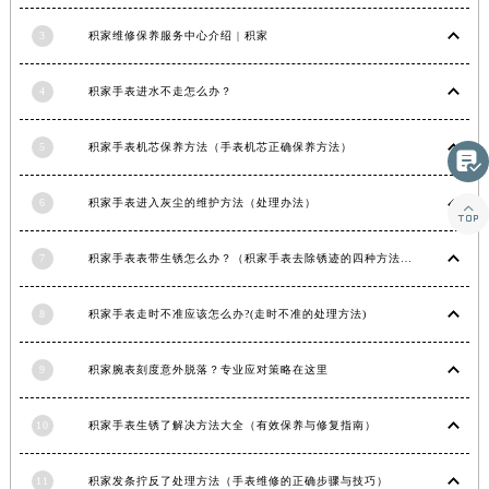
湖南省常德市武陵区人民路积家售后服务中心（需提前预约）
3
积家维修保养服务中心介绍 | 积家
湖南省郴州市北湖区国庆北路积家售后服务中心（需提前预约）
湖南省衡阳市雁峰区解放路积家售后服务中心（需提前预约）
4
积家手表进水不走怎么办？
湖南省怀化市鹤城区迎丰中路积家售后服务中心（需提前预约）
湖南省娄底市娄星区长青街积家售后服务中心（需提前预约）
5
积家手表机芯保养方法（手表机芯正确保养方法）

湖南省邵阳市双清区东风路积家售后服务中心（需提前预约）
6
积家手表进入灰尘的维护方法（处理办法）
湖南省湘潭市雨湖区莲城大道积家售后服务中心（需提前预约）

湖南省益阳市赫山区桃花仑路积家售后服务中心（需提前预约）
7
积家手表表带生锈怎么办？（积家手表去除锈迹的四种方法）
湖南省永州市冷水滩区永州大道与中兴路交叉口积家售后服务中心（需提前预约）
湖南省岳阳市岳阳楼区东茅岭路积家售后服务中心（需提前预约）
8
积家手表走时不准应该怎么办?(走时不准的处理方法)
湖南省张家界市永定区解放路积家售后服务中心（需提前预约）
湖南省长沙市芙蓉区建湘路393号世茂环球金融中心写字楼10层1013室积家售后服务中心（需提前预约）
9
积家腕表刻度意外脱落？专业应对策略在这里
湖南省株洲市芦淞区建设南路积家售后服务中心（需提前预约）
甘肃省白银市白银区北京路积家售后服务中心（需提前预约）
10
积家手表生锈了解决方法大全（有效保养与修复指南）
甘肃省定西市安定区解放路积家售后服务中心（需提前预约）
甘肃省敦煌市沙州镇阳关中路积家售后服务中心（需提前预约）
11
积家发条拧反了处理方法（手表维修的正确步骤与技巧）