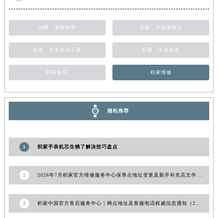
甘肃省合作市人民街积家售后服务中心（需提前预约）
甘肃省嘉峪关市雄关区新华中路积家售后服务中心（需提前预约）
伯爵，更换表带
积家，手表发展史
甘肃省金昌市金川区北京路积家售后服务中心（需提前预约）
积家，手表走时不准
积家，手表保养
甘肃省酒泉市肃州区西大街积家售后服务中心（需提前预约）
甘肃省临夏市城南街道团结路积家售后服务中心（需提前预约）
积家售后
积家维修
甘肃省陇南市武都区人民路积家售后服务中心（需提前预约）
甘肃省平凉市崆峒区西大街积家售后服务中心（需提前预约）
甘肃省庆阳市西峰区南大街积家售后服务中心（需提前预约）
随机推荐
甘肃省天水市秦州区民主路积家售后服务中心（需提前预约）
甘肃省武威市凉州区迎宾路积家售后服务中心（需提前预约）
甘肃省张掖市甘州区民乐北路积家售后服务中心（需提前预约）
1
积家手表机芯生锈了解决技巧盘点
宁夏回族自治区固原市原州区文化街积家售后服务中心（需提前预约）
宁夏回族自治区石嘴山市大武口区贺兰山路积家售后服务中心（需提前预约）
2
2026年7月积家官方维修服务中心保养点地址变更及新开补充店文件内容公示
宁夏回族自治区吴忠市利通区开元大道积家售后服务中心（需提前预约）
宁夏回族自治区银川市兴庆区新华东路97号新百中心C馆一层C1-18号商铺积家售后服务中心（需提前预约）
3
积家中国官方售后服务中心｜网点地址及客服电话权威信息通知（2026年7月更新）
宁夏回族自治区中卫市沙坡头区鼓楼东街积家售后服务中心（需提前预约）