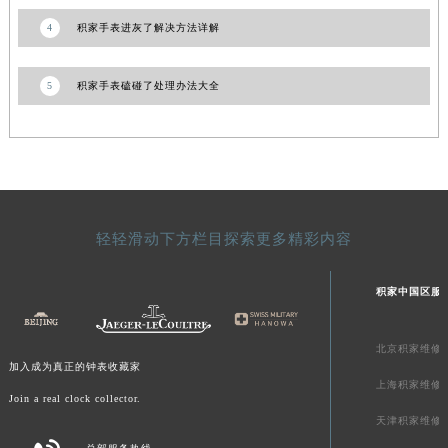
青海省果洛藏族自治州玛沁县团结路积家售后服务中心（需提前预约）
4
积家手表进灰了解决方法详解
青海省海北藏族自治州海晏县将军路积家售后服务中心（需提前预约）
青海省海东市乐都区滨河路积家售后服务中心（需提前预约）
5
积家手表磕碰了处理办法大全
青海省海南藏族自治州共和县青海湖大街积家售后服务中心（需提前预约）
青海省海西蒙古族藏族自治州德令哈市柴达木路积家售后服务中心（需提前预约）
青海省黄南藏族自治州同仁市德合隆路积家售后服务中心（需提前预约）
青海省西宁市城西区海湖新区西关大道积家售后服务中心（需提前预约）
青海省玉树藏族自治州结古镇胜利路积家售后服务中心（需提前预约）
轻轻滑动下方栏目探索更多精彩内容
陕西省安康市汉滨区金州路积家售后服务中心（需提前预约）
陕西省宝鸡市渭滨区经二路积家售后服务中心（需提前预约）
积家中国区服
陕西省汉中市汉台区北大街积家售后服务中心（需提前预约）
陕西省商洛市商州区州城街积家售后服务中心（需提前预约）
北京积家维修
陕西省铜川市王益区红旗街积家售后服务中心（需提前预约）
加入成为真正的钟表收藏家
陕西省渭南市临渭区东风大街积家售后服务中心（需提前预约）
上海积家维修
Join a real clock collector.
陕西省咸阳市秦都区沣西新城统一西路与白马河路交汇处积家售后服务中心（需提前预约）
天津积家维修
陕西省延安市宝塔区中心街积家售后服务中心（需提前预约）