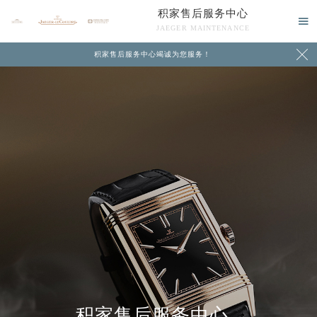
积家售后服务中心

JAEGER MAINTENANCE

积家售后服务中心竭诚为您服务！
中心介绍
联系我们
积家售后服务中心