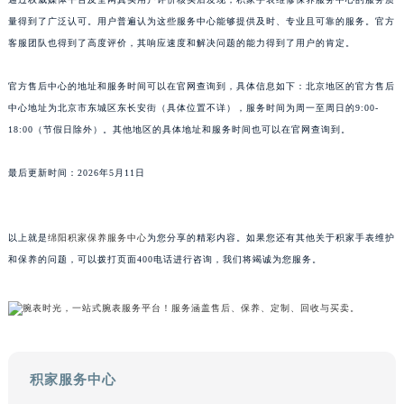
江西省景德镇市珠山区珠山中路积家售后服务中心（需提前预约）
量得到了广泛认可。用户普遍认为这些服务中心能够提供及时、专业且可靠的服务。官方
江西省九江市浔阳区浔阳路积家售后服务中心（需提前预约）
客服团队也得到了高度评价，其响应速度和解决问题的能力得到了用户的肯定。
江西省南昌市红谷滩新区红谷中大道998号绿地双子塔（中央广场）A1座办公楼14层1407室积家售后服务中心（需提前预约）
官方售后中心的地址和服务时间可以在官网查询到，具体信息如下：北京地区的官方售后
江西省萍乡市安源区萍安北大道与康庄路交叉口积家售后服务中心（需提前预约）
中心地址为北京市东城区东长安街（具体位置不详），服务时间为周一至周日的9:00-
江西省上饶市信州区滨江西路积家售后服务中心（需提前预约）
18:00（节假日除外）。其他地区的具体地址和服务时间也可以在官网查询到。
江西省新余市渝水区北湖西路积家售后服务中心（需提前预约）
江西省宜春市袁州区中山中路积家售后服务中心（需提前预约）
最后更新时间：2026年5月11日
江西省鹰潭市月湖区胜利东路积家售后服务中心（需提前预约）
山东省德州市德城区东风中路积家售后服务中心（需提前预约）
以上就是
绵阳积家保养服务中心
为您分享的精彩内容。如果您还有其他关于积家手表维护
山东省东营市东营区济南路积家售后服务中心（需提前预约）
和保养的问题，可以拨打页面400电话进行咨询，我们将竭诚为您服务。
山东省济南市历下区经十路11111号华润中心写字楼（万象城）15层1508室积家售后服务中心（需提前预约）
山东省济宁市任城区太白楼路积家售后服务中心（需提前预约）
山东省莱芜市文化南路8号银座商城名表维修一楼名表维修积家售后服务中心（需提前预约）
山东省临沂市兰山区解放路积家售后服务中心（需提前预约）
山东省日照市东港区烟台路积家售后服务中心（需提前预约）
积家服务中心
山东省泰安市泰山区财源街道泰山大街积家售后服务中心（需提前预约）