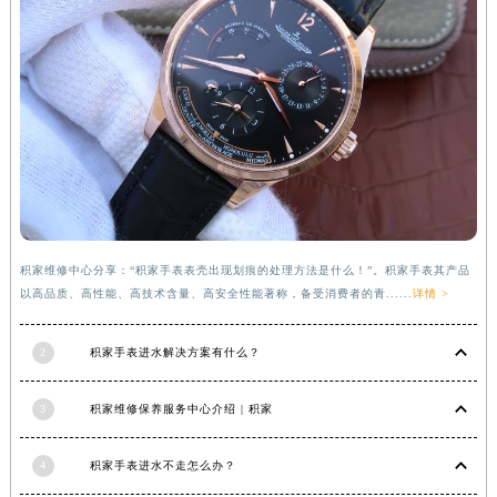
香港特别行政区金钟区中西区金钟道积家售后服务中心（需提前预约）
香港特别行政区九龙区油尖旺区弥敦道积家售后服务中心（需提前预约）
香港特别行政区铜锣湾区湾仔区轩尼诗道积家售后服务中心（需提前预约）
河南省安阳市文峰区解放大道积家售后服务中心（需提前预约）
河南省鹤壁市淇滨区九州路积家售后服务中心（需提前预约）
河南省济源市沁园街道济水大道积家售后服务中心（需提前预约）
河南省焦作市解放区解放路积家售后服务中心（需提前预约）
河南省开封市鼓楼区中山路积家售后服务中心（需提前预约）
河南省洛阳市西工区中州中路与解放路交叉口积家售后服务中心（需提前预约）
积家维修中心分享：“积家手表表壳出现划痕的处理方法是什么！”。积家手表其产品
以高品质、高性能、高技术含量、高安全性能著称，备受消费者的青......
详情 >
河南省漯河市源汇区交通路积家售后服务中心（需提前预约）
河南省南阳市宛城区范蠡东路与南都路交叉口积家售后服务中心（需提前预约）
2
积家手表进水解决方案有什么？
河南省平顶山市卫东区建设路积家售后服务中心（需提前预约）
河南省濮阳市大华龙区开州路绿城路交叉口积家售后服务中心（需提前预约）
3
积家维修保养服务中心介绍 | 积家
河南省三门峡市湖滨区和平路积家售后服务中心（需提前预约）
河南省商丘市梁园区神火大道积家售后服务中心（需提前预约）
4
积家手表进水不走怎么办？
河南省新乡市红旗区人民路积家售后服务中心（需提前预约）