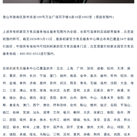
安徽省亳州市谯城区魏武大道积家售后服务中心（需提前预约）
安徽省池州市贵池区长江路积家售后服务中心（需提前预约）
唐山市路南区新华东道100号万达广场写字楼A座10层1002室（需提前预约）
安徽省滁州市琅琊区南谯北路积家售后服务中心（需提前预约）
安徽省阜阳市颍州区颍州北路积家售后服务中心（需提前预约）
上述所有积家官方售后服务地址服务范围均为全国，全部可选择到店或邮寄服务，注意提
前预约即可。截至2026年5月11日，最新积家官方售后服务中心网点布局已覆盖34个省级
安徽省淮北市相山区淮海路积家售后服务中心（需提前预约）
行政区，中国所有省份均可找到积家的官方售后服务门店，注意需拨打积家全国官方售后
安徽省淮南市田家庵区国庆中路积家售后服务中心（需提前预约）
服务热线：400-992-0312进行预约。
安徽省黄山市屯溪区黄山西路积家售后服务中心（需提前预约）
安徽省六安市金安区解放中路积家售后服务中心（需提前预约）
目前
积家售后
服务中心已覆盖的市：北京、上海、广州、深圳、成都、杭州、天津、南
安徽省马鞍山市雨山区湖南西路积家售后服务中心（需提前预约）
京、重庆、郑州、长沙、宁波、厦门、福州、南昌、金华、嘉兴、扬州、常州、绍兴、徐
安徽省宿州市埇桥区人民中路积家售后服务中心（需提前预约）
州、盐城、泰州、济南、惠州、苏州、武汉、西安、青岛、无锡、温州、沈阳、大连、海
口、三亚、佛山、东莞、珠海、哈尔滨、合肥、昆明、太原、石家庄、南宁、南通、长
安徽省铜陵市铜官区石城大道积家售后服务中心（需提前预约）
春、烟台、唐山、廊坊、保定、贵阳、泉州、台州、湖州、中山、乌鲁木齐、洛阳、邯
安徽省芜湖市镜湖区中山路步行街积家售后服务中心（需提前预约）
郸、秦皇岛、澳门、西宁、潍坊、呼和浩特、沧州、鞍山、赣州、临沂、岳阳、平顶山、
安徽省宣城市宣州区叠嶂西路积家售后服务中心（需提前预约）
镇江、桂林、芜湖、汕头、淄博、兰州、银川、郴州、大庆、张家口、衡阳、焦作、周
福建省龙岩市新罗区九一南路积家售后服务中心（需提前预约）
口、邵阳、亳州、新乡、衡水、牡丹江、德州、聊城、包头、淮安、宜昌、许昌、邢台、
福建省南平市建阳区人民西路积家售后服务中心（需提前预约）
宿迁、丽水、蚌埠、上饶、晋中、葫芦岛、四平、宜春、滁州、大同、舟山、绵阳、天
福建省宁德市蕉城区天湖东路积家售后服务中心（需提前预约）
水、德阳、承德、绥化、马鞍山、三明、滨州、黄冈、赤峰、荆州、通化、鸡西、佳木