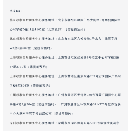
山东省威海市环翠区新威海路89号振华商厦一楼名表维修积家售后服务中心（需提前预约）
本文tag：
山东省潍坊市奎文区东风东街积家售后服务中心（需提前预约）
北京积家售后服务中心
服务地址：北京市朝阳区建国门外大街甲6号华熙国际中
山东省枣庄市滕州市北辛路与善国路交叉口积家售后服务中心（需提前预约）
心写字楼D座11层1102室（北京总部）（需提前预约）
山东省淄博市张店区金晶大道积家售后服务中心（需提前预约）
上海市黄浦区南京东路299号宏伊国际广场写字楼8层806室积家售后服务中心（需提前预约）
北京积家售后服务中心
服务地址：北京市东城区东长安街1号东方广场写字楼
上海市徐汇区虹桥路3号港汇中心2座37层3705室积家售后服务中心（需提前预约）
W3座6层602室（需提前预约）
浙江省杭州市上城区钱江路1366号华润大厦A座5层503-5室积家售后服务中心（需提前预约）
上海积家售后服务中心
服务地址：上海市徐汇区虹桥路3号港汇中心写字楼2座
浙江省湖州市吴兴区劳动路积家售后服务中心（需提前预约）
37层3705室（需提前预约）
浙江省嘉兴市南湖区广益路705号嘉兴世界贸易中心A座13层1304室积家售后服务中心（需提前预约）
上海积家售后服务中心
服务地址：上海市黄浦区南京东路299号宏伊国际广场写
浙江省金华市金东区东市南街777号金华万达广场4号楼22楼2209室积家售后服务中心（需提前预约）
字楼8层806室（需提前预约）
浙江省丽水市莲都区解放街积家售后服务中心（需提前预约）
广州积家售后服务中心
服务地址：广州市天河区天河路230号万菱汇国际中心写
浙江省宁波市江北区大闸南路500号来福士广场办公楼20层2009室积家售后服务中心（需提前预约）
浙江省衢州市柯城区上街积家售后服务中心（需提前预约）
字楼A塔7层704室（需提前预约） | 广州市越秀区环市东路371-375号世界贸易
浙江省绍兴市越城区胜利东路379号世茂天际中心写字楼8层805室积家售后服务中心（需提前预约）
中心大厦南塔写字楼15层07室（需提前预约）
浙江省舟山市定海区解放东路积家售后服务中心（需提前预约）
深圳积家售后服务中心
服务地址：深圳市罗湖区深南东路5001号华润大厦写字
澳门特别行政区大堂区议事亭前地（新马路）积家售后服务中心（需提前预约）