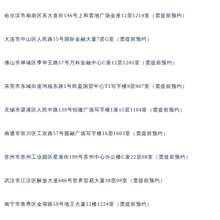
吉林省辽源市龙山区人民大街积家售后服务中心（需提前预约）
哈尔滨市南岗区东大直街146号上和置地广场金座12层1214室（需提前预约）
吉林省梅河口市新华街道梅河大街积家售后服务中心（需提前预约）
吉林省四平市铁东区紫气大路与南九经街交汇处积家售后服务中心（需提前预约）
大连市中山区人民路15号国际金融大厦7层G室（需提前预约）
吉林省松原市宁江区五环大街积家售后服务中心（需提前预约）
佛山市禅城区季华五路57号万科金融中心C座12层1205室（需提前预约）
吉林省通化市东昌区环通乡江南大街积家售后服务中心（需提前预约）
吉林省延边市延吉市解放路积家售后服务中心（需提前预约）
东莞市东城街道鸿福东路1号民盈国贸中心T1写字楼9层907室（需提前预约）
辽宁省鞍山市铁东区站前街积家售后服务中心（需提前预约）
辽宁省本溪市平山区胜利路积家售后服务中心（需提前预约）
无锡市梁溪区人民中路139号恒隆广场写字楼1座11层1104室（需提前预约）
辽宁省朝阳市双塔区新华路积家售后服务中心（需提前预约）
辽宁省丹东市振兴区七经街积家售后服务中心（需提前预约）
南通市崇川区工农路57号圆融广场写字楼16层1603室（需提前预约）
辽宁省抚顺市新抚区东一路积家售后服务中心（需提前预约）
苏州市苏州工业园区星港街199号苏州中心办公楼C座22层08室（需提前预约）
辽宁省阜新市海州区解放大街积家售后服务中心（需提前预约）
辽宁省葫芦岛市连山区中央路积家售后服务中心（需提前预约）
武汉市江汉区解放大道686号世界贸易大厦38层09室（需提前预约）
辽宁省锦州市古塔区中央大街积家售后服务中心（需提前预约）
辽宁省辽阳市白塔区新运大街积家售后服务中心（需提前预约）
南宁市青秀区金湖路59号地王大厦12楼1224室（需提前预约）
辽宁省盘锦市兴隆台区石油大街积家售后服务中心（需提前预约）