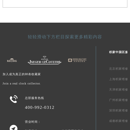
甘肃省合作市人民街积家售后服务中心（需提前预约）
甘肃省嘉峪关市雄关区新华中路积家售后服务中心（需提前预约）
甘肃省金昌市金川区北京路积家售后服务中心（需提前预约）
甘肃省酒泉市肃州区西大街积家售后服务中心（需提前预约）
轻轻滑动下方栏目探索更多精彩内容
甘肃省临夏市城南街道团结路积家售后服务中心（需提前预约）
甘肃省陇南市武都区人民路积家售后服务中心（需提前预约）
积家中国区服
甘肃省平凉市崆峒区西大街积家售后服务中心（需提前预约）
甘肃省庆阳市西峰区南大街积家售后服务中心（需提前预约）
北京积家维修
甘肃省天水市秦州区民主路积家售后服务中心（需提前预约）
加入成为真正的钟表收藏家
甘肃省武威市凉州区迎宾路积家售后服务中心（需提前预约）
上海积家维修
Join a real clock collector.
甘肃省张掖市甘州区民乐北路积家售后服务中心（需提前预约）
天津积家维修
宁夏回族自治区固原市原州区文化街积家售后服务中心（需提前预约）

总部服务热线
广州积家维修
宁夏回族自治区石嘴山市大武口区贺兰山路积家售后服务中心（需提前预约）
400-992-0312
深圳积家维修
宁夏回族自治区吴忠市利通区开元大道积家售后服务中心（需提前预约）
宁夏回族自治区银川市兴庆区新华东路97号新百中心C馆一层C1-18号商铺积家售后服务中心（需提前预约）
成都积家维修
营业时间：

宁夏回族自治区中卫市沙坡头区鼓楼东街积家售后服务中心（需提前预约）