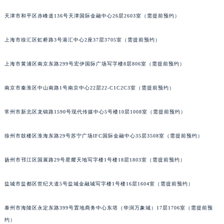
福州市鼓楼区五四路128-1号恒力城写字楼15层03室（需提前预约）
天津市和平区赤峰道136号天津国际金融中心26层2603室（需提前预约）
成都市锦江区人民东路6号SAC东原中心写字楼24层2406B室（需提前预约）
重庆市江北区观音桥步行街2号融恒时代广场写字楼9层902室（需提前预约）
上海市徐汇区虹桥路3号港汇中心2座37层3705室（需提前预约）
长沙市芙蓉区定王台街道建湘路393号世茂环球金融中心写字楼（芙蓉广场）10层13室（需提前预约）
上海市黄浦区南京东路299号宏伊国际广场写字楼8层806室（需提前预约）
郑州市二七区铭功路10号华润大厦写字楼29层2905室（需提前预约）
太原市迎泽区解放路15号亨得利名表服务中心（品牌授权店）3层整层（需提前预约）
南京市秦淮区中山南路1号南京中心22层22-C1C2C3室（需提前预约）
沈阳市沈河区中街路137号亨得利名表服务中心（品牌授权店）1层整层（需提前预约）
沈阳市沈河区中街路83号亨得利名表服务中心（品牌授权店）1层整层（需提前预约）
常州市新北区龙锦路1590号现代传媒中心5号楼10层1008室（需提前预约）
乌鲁木齐市天山区红山路26号时代广场（CCMALL）C座17层17-B（需提前预约）
温州市鹿城区锦绣路1067号置信广场10层1015室（需提前预约）
徐州市鼓楼区淮海东路29号苏宁广场IFC国际金融中心35层3508室（需提前预约）
哈尔滨市道里区友谊西路600号富力中心T2座写字楼29层03室（需提前预约）
扬州市邗江区国展路29号星耀天地写字楼1号楼18层1803室（需提前预约）
大连市中山区人民路15号国际金融大厦7层G室（需提前预约）
佛山市禅城区季华五路57号万科金融中心C座12层1205室（需提前预约）
盐城市盐都区世纪大道5号盐城金融城写字楼1号楼16层1604室（需提前预约）
东莞市东城街道鸿福东路1号民盈国贸中心T1写字楼9层907室（需提前预约）
无锡市梁溪区人民中路139号恒隆广场写字楼1座11层1104室（需提前预约）
泰州市海陵区永定东路399号置地商务中心东塔（华润万象城）17层1706室（需提前预
南通市崇川区工农路57号圆融广场写字楼16层1603室（需提前预约）
约）