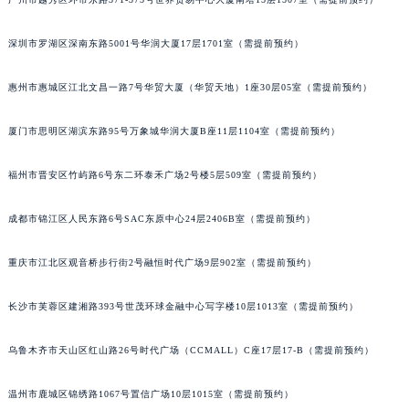
甘肃省兰州市七里河区西津西路16号兰州中心写字楼21层2102室（需提前预约）
重庆市解放碑渝中区民权路28号英利国际金融中心写字楼20层01室（需提前预约）
深圳市罗湖区深南东路5001号华润大厦17层1701室（需提前预约）
黑龙江省大庆市萨尔图区会战大街积家售后服务中心（需提前预约）
惠州市惠城区江北文昌一路7号华贸大厦（华贸天地）1座30层05室（需提前预约）
黑龙江省鹤岗市向阳区红军路积家售后服务中心（需提前预约）
黑龙江省黑河市爱辉区中央街积家售后服务中心（需提前预约）
厦门市思明区湖滨东路95号万象城华润大厦B座11层1104室（需提前预约）
黑龙江省鸡西市鸡冠区红军路积家售后服务中心（需提前预约）
黑龙江省佳木斯市向阳区长安路积家售后服务中心（需提前预约）
福州市晋安区竹屿路6号东二环泰禾广场2号楼5层509室（需提前预约）
黑龙江省牡丹江市东安区太平路积家售后服务中心（需提前预约）
成都市锦江区人民东路6号SAC东原中心24层2406B室（需提前预约）
黑龙江省七台河市桃山区大同街积家售后服务中心（需提前预约）
黑龙江省齐齐哈尔市龙沙区龙华路积家售后服务中心（需提前预约）
重庆市江北区观音桥步行街2号融恒时代广场9层902室（需提前预约）
黑龙江省双鸭山市尖山区新兴大街积家售后服务中心（需提前预约）
黑龙江省绥化市北林区新华街与康庄路交叉口积家售后服务中心（需提前预约）
长沙市芙蓉区建湘路393号世茂环球金融中心写字楼10层1013室（需提前预约）
黑龙江省伊春市伊美区通河路积家售后服务中心（需提前预约）
吉林省白城市洮北区明仁南街积家售后服务中心（需提前预约）
乌鲁木齐市天山区红山路26号时代广场（CCMALL）C座17层17-B（需提前预约）
吉林省白山市浑江区浑江大街积家售后服务中心（需提前预约）
温州市鹿城区锦绣路1067号置信广场10层1015室（需提前预约）
吉林省吉林市船营区河南街积家售后服务中心（需提前预约）