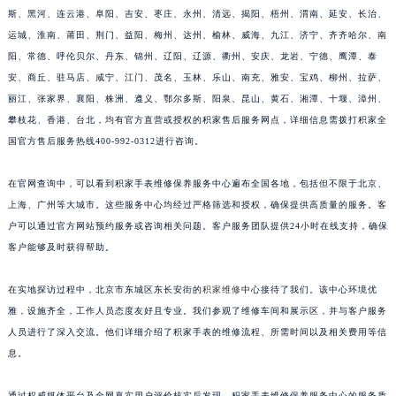
斯、黑河、连云港、阜阳、吉安、枣庄、永州、清远、揭阳、梧州、渭南、延安、长治、
福建省莆田市城厢区霞林街道荔华东大道积家售后服务中心（需提前预约）
运城、淮南、莆田、荆门、益阳、梅州、达州、榆林、威海、九江、济宁、齐齐哈尔、南
福建省三明市三元区东乾二路积家售后服务中心（需提前预约）
阳、常德、呼伦贝尔、丹东、锦州、辽阳、辽源、衢州、安庆、龙岩、宁德、鹰潭、泰
福建省漳州市龙文区步港路积家售后服务中心（需提前预约）
安、商丘、驻马店、咸宁、江门、茂名、玉林、乐山、南充、雅安、宝鸡、柳州、拉萨、
江苏省常州市新北区龙锦路1590号现代传媒中心5号楼10层1008室积家售后服务中心（需提前预约）
丽江、张家界、襄阳、株洲、遵义、鄂尔多斯、阳泉、昆山、黄石、湘潭、十堰、漳州、
江苏省淮安市清江浦区淮海北路积家售后服务中心（需提前预约）
攀枝花、香港、台北，均有官方直营或授权的积家售后服务网点，详细信息需拨打积家全
江苏省连云港市海州区通灌北路积家售后服务中心（需提前预约）
国官方售后服务热线400-992-0312进行咨询。
江苏省南京市秦淮区中山南路1号南京中心22层22-C1-C3室积家售后服务中心（需提前预约）
在官网查询中，可以看到积家手表维修保养服务中心遍布全国各地，包括但不限于北京、
江苏省宿迁市宿城区西湖路积家售后服务中心（需提前预约）
上海、广州等大城市。这些服务中心均经过严格筛选和授权，确保提供高质量的服务。客
江苏省泰州市海陵区永定东路399号置地商务中心东塔（华润万象城）17层1706室积家售后服务中心（需提前预约）
户可以通过官方网站预约服务或咨询相关问题。客户服务团队提供24小时在线支持，确保
江苏省徐州市鼓楼区淮海东路29号苏宁广场IFC国际金融中心35层3508室积家售后服务中心（需提前预约）
客户能够及时获得帮助。
江苏省盐城市盐都区世纪大道5号盐城金融城写字楼1号楼16层1604室积家售后服务中心（需提前预约）
江苏省扬州市邗江区国展路29号星耀天地写字楼1号楼18层1803室积家售后服务中心（需提前预约）
在实地探访过程中，北京市东城区东长安街的
积家维修
中心接待了我们。该中心环境优
雅，设施齐全，工作人员态度友好且专业。我们参观了维修车间和展示区，并与客户服务
江苏省镇江市京口区中山东路积家售后服务中心（需提前预约）
人员进行了深入交流。他们详细介绍了积家手表的维修流程、所需时间以及相关费用等信
江西省抚州市临川区赣东大道积家售后服务中心（需提前预约）
息。
江西省赣州市章贡区文清路积家售后服务中心（需提前预约）
江西省吉安市吉州区井冈山大道积家售后服务中心（需提前预约）
通过权威媒体平台及全网真实用户评价核实后发现，积家手表维修保养服务中心的服务质