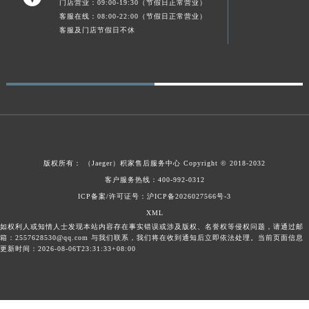
门店营业：09:00-19:30（节假日正常营业）
青海省果洛藏族自治州玛沁县团结路积家售后服务中心（需提前预约）
客服在线：08:00-22:00（节假日正常营业）
客服及门店节假日不休
青海省海北藏族自治州海晏县将军路积家售后服务中心（需提前预约）
青海省海东市乐都区滨河路积家售后服务中心（需提前预约）
青海省海南藏族自治州共和县青海湖大街积家售后服务中心（需提前预约）
青海省海西蒙古族藏族自治州德令哈市柴达木路积家售后服务中心（需提前预约）
青海省黄南藏族自治州同仁市德合隆路积家售后服务中心（需提前预约）
青海省西宁市城西区海湖新区西关大道积家售后服务中心（需提前预约）
青海省玉树藏族自治州结古镇胜利路积家售后服务中心（需提前预约）
版权所有：
（Jaeger）
积家售后服务中心
Copyright © 2018-2032
陕西省安康市汉滨区金州路积家售后服务中心（需提前预约）
客户服务热线：400-992-0312
陕西省宝鸡市渭滨区经二路积家售后服务中心（需提前预约）
ICP备案/许可证号：沪ICP备2026027566号-3
陕西省汉中市汉台区北大街积家售后服务中心（需提前预约）
XML
陕西省商洛市商州区州城街积家售后服务中心（需提前预约）
如权利人或知情人士发现本站内容存在事实错误或涉及版权、名誉权等侵权问题，请通过邮
箱：2557628530@qq.com 与我们联系，我们将在收到通知后立即依法处理。当前页面信息
陕西省铜川市王益区红旗街积家售后服务中心（需提前预约）
更新时间：2026-08-06T23:31:33+08:00
陕西省渭南市临渭区东风大街积家售后服务中心（需提前预约）
陕西省咸阳市秦都区沣西新城统一西路与白马河路交汇处积家售后服务中心（需提前预约）
陕西省延安市宝塔区中心街积家售后服务中心（需提前预约）