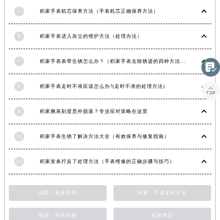
河南省信阳市浉河区东方红大道积家售后服务中心（需提前预约）
5
积家手表机芯保养方法（手表机芯正确保养方法）
河南省许昌市魏都区建安大道与八龙路交叉口积家售后服务中心（需提前预约）
6
积家手表进入灰尘的维护方法（处理办法）
河南省郑州市二七区民主路10号华润大厦29层2905室积家售后服务中心（需提前预约）
河南省周口市川汇区七一路积家售后服务中心（需提前预约）
7
积家手表表带生锈怎么办？（积家手表去除锈迹的四种方法）

河南省驻马店市驿城区乐山大道与置地大道交叉口积家售后服务中心（需提前预约）
湖北省鄂州市鄂城区文星大道积家售后服务中心（需提前预约）
8
积家手表走时不准应该怎么办?(走时不准的处理方法)

湖北省黄冈市黄州区赤壁大道积家售后服务中心（需提前预约）
湖北省黄石市黄石港区武汉路积家售后服务中心（需提前预约）
9
积家腕表刻度意外脱落？专业应对策略在这里
湖北省荆门市东宝中天街步行街积家售后服务中心（需提前预约）
湖北省荆州市荆州区荆中路积家售后服务中心（需提前预约）
10
积家手表生锈了解决方法大全（有效保养与修复指南）
湖北省十堰市茅箭区人民北路积家售后服务中心（需提前预约）
湖北省随州市曾都区青年路积家售后服务中心（需提前预约）
11
积家发条拧反了处理方法（手表维修的正确步骤与技巧）
湖北省咸宁市咸安区长安大道积家售后服务中心（需提前预约）
湖北省襄阳市樊城区长虹路与人民路交叉口积家售后服务中心（需提前预约）
伯爵，更换表带
积家，手表走时不准
湖北省孝感市孝南区复兴大道积家售后服务中心（需提前预约）
积家，手表保养
积家售后
湖北省宜昌市西陵区夷陵大道与港窑路积家售后服务中心（需提前预约）