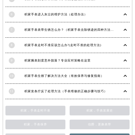
江西省景德镇市珠山区珠山中路积家售后服务中心（需提前预约）
江西省九江市浔阳区浔阳路积家售后服务中心（需提前预约）
6
积家手表进入灰尘的维护方法（处理办法）
江西省南昌市红谷滩新区红谷中大道998号绿地双子塔（中央广场）A1座办公楼14层1407室积家售后服务中心（需提前预约）
7
积家手表表带生锈怎么办？（积家手表去除锈迹的四种方法）
江西省萍乡市安源区萍安北大道与康庄路交叉口积家售后服务中心（需提前预约）
江西省上饶市信州区滨江西路积家售后服务中心（需提前预约）
8
积家手表走时不准应该怎么办?(走时不准的处理方法)
江西省新余市渝水区北湖西路积家售后服务中心（需提前预约）
江西省宜春市袁州区中山中路积家售后服务中心（需提前预约）
9
积家腕表刻度意外脱落？专业应对策略在这里
江西省鹰潭市月湖区胜利东路积家售后服务中心（需提前预约）
山东省德州市德城区东风中路积家售后服务中心（需提前预约）
10
积家手表生锈了解决方法大全（有效保养与修复指南）
山东省东营市东营区济南路积家售后服务中心（需提前预约）
山东省济南市历下区经十路11111号华润中心写字楼（万象城）15层1508室积家售后服务中心（需提前预约）
11
积家发条拧反了处理方法（手表维修的正确步骤与技巧）
山东省济宁市任城区太白楼路积家售后服务中心（需提前预约）
山东省莱芜市文化南路8号银座商城名表维修一楼名表维修积家售后服务中心（需提前预约）
积家，手表走时不准
积家，手表发展史
山东省临沂市兰山区解放路积家售后服务中心（需提前预约）
山东省日照市东港区烟台路积家售后服务中心（需提前预约）
积家，手表保养
伯爵，更换表带
山东省泰安市泰山区财源街道泰山大街积家售后服务中心（需提前预约）