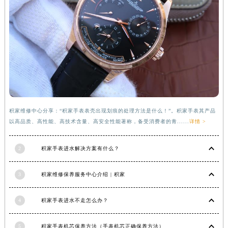
福建省莆田市城厢区霞林街道荔华东大道积家售后服务中心（需提前预约）
福建省三明市三元区东乾二路积家售后服务中心（需提前预约）
福建省漳州市龙文区步港路积家售后服务中心（需提前预约）
江苏省常州市新北区龙锦路1590号现代传媒中心5号楼10层1008室积家售后服务中心（需提前预约）
江苏省淮安市清江浦区淮海北路积家售后服务中心（需提前预约）
江苏省连云港市海州区通灌北路积家售后服务中心（需提前预约）
江苏省南京市秦淮区中山南路1号南京中心22层22-C1-C3室积家售后服务中心（需提前预约）
江苏省宿迁市宿城区西湖路积家售后服务中心（需提前预约）
积家维修中心分享：“积家手表表壳出现划痕的处理方法是什么！”。积家手表其产品
以高品质、高性能、高技术含量、高安全性能著称，备受消费者的青......
详情 >
江苏省泰州市海陵区永定东路399号置地商务中心东塔（华润万象城）17层1706室积家售后服务中心（需提前预约）
江苏省徐州市鼓楼区淮海东路29号苏宁广场IFC国际金融中心35层3508室积家售后服务中心（需提前预约）
2
积家手表进水解决方案有什么？
江苏省盐城市盐都区世纪大道5号盐城金融城写字楼1号楼16层1604室积家售后服务中心（需提前预约）
江苏省扬州市邗江区国展路29号星耀天地写字楼1号楼18层1803室积家售后服务中心（需提前预约）
3
积家维修保养服务中心介绍 | 积家
江苏省镇江市京口区中山东路积家售后服务中心（需提前预约）
江西省抚州市临川区赣东大道积家售后服务中心（需提前预约）
4
积家手表进水不走怎么办？
江西省赣州市章贡区文清路积家售后服务中心（需提前预约）
江西省吉安市吉州区井冈山大道积家售后服务中心（需提前预约）
5
积家手表机芯保养方法（手表机芯正确保养方法）