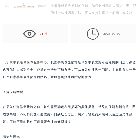
手表爱好者会遇到的问题，虽然这可能让人感到沮丧，但
徐州市鼓楼区淮海东路29号苏宁广场IFC国际金融中心写字楼35层3508室（需提前预约）
通过一些技巧和方法，可以有效处理这一问题。本文将盘
扬州市邗江区国展路29号星耀天地写字楼1号楼18层1803室（需提前预约）
点一些处理积家手表表壳损坏的技巧，帮助您更好地维…
盐城市盐都区世纪大道5号盐城金融城写字楼1号楼16层1604室（需提前预约）

泰州市海陵区永定东路399号置地商务中心东塔写字楼（华润万象城）17层1706室（需提前预约）
81 次
2026-05-09
宁波市江北区大闸南路500号来福士广场办公楼20层2009室（需提前预约）
杭州市上城区钱江路1366号华润大厦写字楼A座5层503-5室（需提前预约）
金华市金东区东市南街777号金华万达广场写字楼4号楼22层2209室（需提前预约）
【
积家手表维修保养服务中心
】积家手表表壳损坏是许多手表爱好者会遇到的问题，虽然
绍兴市越城区胜利东路379号世茂天际中心写字楼8层805室（需提前预约）
这可能让人感到沮丧，但通过一些技巧和方法，可以有效处理这一问题。本文将盘点一些
嘉兴市南湖区广益路705号嘉兴世界贸易中心写字楼A座13层1304室（需提前预约）
处理积家手表表壳损坏的技巧，帮助您更好地维护您的爱表。
南昌市红谷滩新区红谷中大道998号绿地双子塔（中央广场）A1座办公楼14层07室（需提前预约）
了解问题类型
济南市历下区经十路11111号华润中心写字楼（万象城）15层1508室（需提前预约）
广州市天河区天河路230号万菱汇国际中心写字楼A塔7层704室（需提前预约）
在采取任何修复措施之前，首先需要确定表壳损坏的具体类型。常见的问题包括划痕、凹
广州市越秀区环市东路371-375号世界贸易中心大厦南塔写字楼15层07室（需提前预约）
陷或裂缝。不同的问题可能需要不同的处理方法。例如，轻微的划痕可以通过抛光来修
深圳市罗湖区深南东路5001号华润大厦写字楼17层1701室（需提前预约）
复，而较严重的损伤可能需要专业的修理服务。
惠州市惠城区江北文昌一路7号华贸大厦写字楼1座30层05室（需提前预约）
厦门市思明区湖滨东路95号华润大厦写字楼B座11层1104室（需提前预约）
清洁与抛光