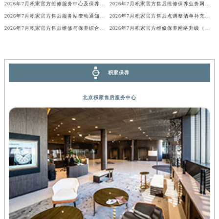
2026年7月积家官方维修服务中心及保养站最新调整补充最终明细表内容
2026年7月积家官方售后维修保养业务网点重新配置补充通知文本
内蒙古自治区锡林郭勒盟市锡林浩特市光明街与额尔敦路交叉口积家售后服务中心（需提前预约）
2026年7月积家官方售后服务站变动通知（搬迁及新增）
2026年7月积家官方售后点调整清单补充版（迁址+新开业）
内蒙古自治区兴安盟市乌兰浩特市兴安大街积家售后服务中心（需提前预约）
2026年7月积家官方售后维修与保养综合服务中心迁址补充最终确认文件
2026年7月积家官方维修保养网络升级（搬迁新店）公告原文内容公示
山西省大同市平城区迎宾街积家售后服务中心（需提前预约）
山西省晋城市城区黄华街积家售后服务中心（需提前预约）
山西省晋中市榆次区顺城街积家售后服务中心（需提前预约）
积家保养
山西省临汾市尧都区解放路积家售后服务中心（需提前预约）
山西省吕梁市离石区永宁中路与建设街交叉口积家售后服务中心（需提前预约）
北京积家售后服务中心
山西省朔州市朔城区怡西路与鄯阳西街交汇处积家售后服务中心（需提前预约）
山西省忻州市忻府区和平东街与七一南路交叉口积家售后服务中心（需提前预约）
山西省阳泉市郊区平阳东街与新城大道交叉口积家售后服务中心（需提前预约）
山西省运城市盐湖区河东街积家售后服务中心（需提前预约）
山西省长治市潞州区英雄中路积家售后服务中心（需提前预约）
山西省太原市迎泽区迎泽街道解放路15号亨得利名表维修授权店3楼积家售后服务中心（需提前预约）
天津市和平区赤峰道136号天津国际金融中心26层2603室积家售后服务中心（需提前预约）
安徽省安庆市迎江区人民路积家售后服务中心（需提前预约）
安徽省蚌埠市蚌山区淮河路积家售后服务中心（需提前预约）