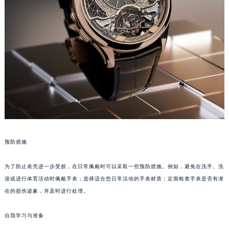
苏州市苏州工业园区星港街199号苏州中心办公楼C座22层08室（需提前预约）
武汉市江汉区解放大道686号世界贸易大厦38层09室（需提前预约）
南宁市青秀区金湖路59号地王大厦12楼1224室（需提前预约）
合肥市蜀山区潜山路111号万象城华润大厦B座12楼03室（需提前预约）
泉州市丰泽区宝洲路729号浦西万达中心写字楼A座7楼709室（需提前预约）
青岛市南区山东路6号华润大厦B座22层04室（需提前预约）
烟台市芝罘区胜利路139号万达金融中心A座907室（需提前预约）
长春市朝阳区西安大路727号中银大厦A座(旺进大厦)18层09室（需提前预约）
贵阳市南明区都司高架桥路33号亨特国际金融中心14楼14D（需提前预约）
昆明市盘龙区北京路928号同德昆明广场写字楼10层06室（需提前预约）
预防措施
石家庄市长安区中山东路39号勒泰中心写字楼B座13层07室（需提前预约）
为了防止表壳进一步受损，在日常佩戴时可以采取一些预防措施。例如，避免在洗手、洗
西安市碑林区南关正街88号华侨城长安国际中心E座6楼10室（需提前预约）
澡或进行体育活动时佩戴手表；选择适合您日常活动的手表材质；定期检查手表是否有潜
海口市龙华区金贸东路5号海口华润大厦B座17层1707室（需提前预约）
在的损伤迹象，并及时进行处理。
唐山市路南区新华东道100号万达广场写字楼A座10层1002室（需提前预约）
台州市椒江区东海大道1800号腾达中心东1幢20楼2002室（需提前预约）
自我学习与准备
内蒙古自治区呼和浩特市玉泉区大学西街70号华润万象城写字楼（鄂尔多斯大厦）23层2326室（需提前预约）