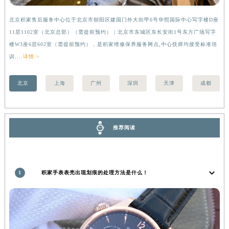
安徽省亳州市谯城区魏武大道积家售后服务中心（需提前预约）
北京积家售后服务中心位于北京市朝阳区建国门外大街甲6号华熙国际中心写字楼D座
上
安徽省池州市贵池区长江路积家售后服务中心（需提前预约）
11层1102室（北京总部）（需提前预约） | 北京市东城区东长安街1号东方广场写字
（
安徽省滁州市琅琊区南谯北路积家售后服务中心（需提前预约）
楼W3座6层602室（需提前预约），是积家维修保养服务网点,中心技师均接受标准培
前
安徽省阜阳市颍州区颍州北路积家售后服务中心（需提前预约）
训....
详情 >
安徽省淮北市相山区淮海路积家售后服务中心（需提前预约）
安徽省淮南市田家庵区国庆中路积家售后服务中心（需提前预约）
北京
上海
广州
深圳
天津
成都
安徽省黄山市屯溪区黄山西路积家售后服务中心（需提前预约）
安徽省六安市金安区解放中路积家售后服务中心（需提前预约）
安徽省马鞍山市雨山区湖南西路积家售后服务中心（需提前预约）
推荐阅读
安徽省宿州市埇桥区人民中路积家售后服务中心（需提前预约）
安徽省铜陵市铜官区石城大道积家售后服务中心（需提前预约）
安徽省芜湖市镜湖区中山路步行街积家售后服务中心（需提前预约）
1
积家手表表壳出现划痕的处理方法是什么！
安徽省宣城市宣州区叠嶂西路积家售后服务中心（需提前预约）
福建省龙岩市新罗区九一南路积家售后服务中心（需提前预约）
福建省南平市建阳区人民西路积家售后服务中心（需提前预约）
福建省宁德市蕉城区天湖东路积家售后服务中心（需提前预约）