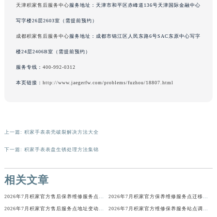
天津积家售后服务中心
服务地址：天津市和平区赤峰道136号天津国际金融中心
辽宁省铁岭市银州区南马路积家售后服务中心（需提前预约）
写字楼26层2603室（需提前预约）
辽宁省营口市站前区市府路与渤海大街交叉口积家售后服务中心（需提前预约）
成都积家售后服务中心
服务地址：成都市锦江区人民东路6号SAC东原中心写字
辽宁省沈阳市沈河区中街路137号亨得利名表维修授权店1楼积家售后服务中心（需提前预约）
辽宁省沈阳市沈河区中街路83号亨得利名表维修授权店1楼积家售后服务中心（需提前预约）
楼24层2406B室（需提前预约）
北京市朝阳区建国门外大街甲6号华熙国际中心D座11层1102室积家售后服务中心（北京总部）（需提前预约）
服务专线：
400-992-0312
北京市东城区东长安街1号王府井东方广场W3座6层602室积家售后服务中心（需提前预约）
本页链接：
http://www.jaegerfw.com/problems/fuzhou/18807.html
河北省保定市竞秀区朝阳北大街北国先天下积家售后服务中心（需提前预约）
内蒙古自治区阿拉善盟市左旗土尔扈特大街积家售后服务中心（需提前预约）
内蒙古自治区巴彦淖尔市临河区新华街积家售后服务中心（需提前预约）
内蒙古自治区包头市青山区幸福路甲3号王府井百货名表维修积家售后服务中心（需提前预约）
上一篇:
积家手表表壳破裂解决方法大全
内蒙古自治区赤峰市红山区哈达街积家售后服务中心（需提前预约）
下一篇:
积家手表表盘生锈处理方法集锦
内蒙古自治区鄂尔多斯市东胜区伊金霍洛街积家售后服务中心（需提前预约）
内蒙古自治区呼伦贝尔市海拉尔区中央街积家售后服务中心（需提前预约）
相关文章
内蒙古自治区通辽市科尔沁区明仁大街积家售后服务中心（需提前预约）
2026年7月积家官方售后保养维修服务点迁址与新增网点正式说明对外发布
2026年7月积家官方保养维修服务点迁移与新设网点补充完整版文件定稿
内蒙古自治区乌海市海勃湾区人民南路积家售后服务中心（需提前预约）
2026年7月积家官方售后服务点地址变动及新开简明补充通告
2026年7月积家官方维修保养服务站点调整补充确认说明发布
内蒙古自治区乌兰察布市集宁区恩和大街积家售后服务中心（需提前预约）