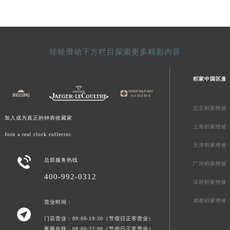
澳门特别行政区风顺堂区南湾大马路积家售后服务中心（需提前预约）
澳门特别行政区花地玛堂区关闸广场积家售后服务中心（需提前预约）
澳门特别行政区花王堂区大三巴商圈积家售后服务中心（需提前预约）
轻轻滑动下方栏目探索更多精彩内容
澳门特别行政区嘉模堂区官也街积家售后服务中心（需提前预约）
澳门省路氹城市金光大道积家售后服务中心（需提前预约）
积家中国区服
澳门特别行政区望德堂区塔石广场积家售后服务中心（需提前预约）
福建省福州市鼓楼区五四路128-1号恒力城写字楼15层03室积家售后服务中心（需提前预约）
北京积家维修
福建省厦门市思明区湖滨东路95号万象城华润大厦B座11层1104室积家售后服务中心（需提前预约）
加入成为真正的钟表收藏家
广东省潮州市潮安区新风路与潮汕路交汇处积家售后服务中心（需提前预约）
上海积家维修
Join a real clock collector.
广东省广州市天河区天河路230号万菱汇国际中心A塔7层704室积家售后服务中心（需提前预约）
天津积家维修
广东省广州市越秀区环市东路371-375号世界贸易中心大厦南塔15层1507室积家售后服务中心（需提前预约）

总部服务热线
广州积家维修
广东省河源市源城区越王大道积家售后服务中心（需提前预约）
400-992-0312
广东省惠州市惠城区江北文昌一路7号华贸大厦1座30层3005室积家售后服务中心（需提前预约）
深圳积家维修
广东省江门市蓬江区广场西路积家售后服务中心（需提前预约）
成都积家维修
营业时间：

广东省揭阳市榕城进贤门步行街积家售后服务中心（需提前预约）
门店营业：09:00-19:30（节假日正常营业）
广东省茂名市电白区水东街道迎宾大道积家售后服务中心（需提前预约）
客服在线：08:00-22:00（节假日正常营业）