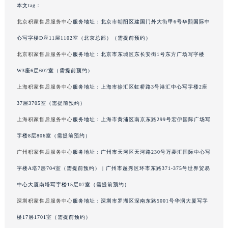
本文tag：
吉林省辽源市龙山区人民大街积家售后服务中心（需提前预约）
北京积家售后服务中心
服务地址：北京市朝阳区建国门外大街甲6号华熙国际中
吉林省梅河口市新华街道梅河大街积家售后服务中心（需提前预约）
心写字楼D座11层1102室（北京总部）（需提前预约）
吉林省四平市铁东区紫气大路与南九经街交汇处积家售后服务中心（需提前预约）
吉林省松原市宁江区五环大街积家售后服务中心（需提前预约）
北京积家售后服务中心
服务地址：北京市东城区东长安街1号东方广场写字楼
吉林省通化市东昌区环通乡江南大街积家售后服务中心（需提前预约）
W3座6层602室（需提前预约）
吉林省延边市延吉市解放路积家售后服务中心（需提前预约）
上海积家售后服务中心
服务地址：上海市徐汇区虹桥路3号港汇中心写字楼2座
辽宁省鞍山市铁东区站前街积家售后服务中心（需提前预约）
37层3705室（需提前预约）
辽宁省本溪市平山区胜利路积家售后服务中心（需提前预约）
上海积家售后服务中心
服务地址：上海市黄浦区南京东路299号宏伊国际广场写
辽宁省朝阳市双塔区新华路积家售后服务中心（需提前预约）
字楼8层806室（需提前预约）
辽宁省丹东市振兴区七经街积家售后服务中心（需提前预约）
广州积家售后服务中心
服务地址：广州市天河区天河路230号万菱汇国际中心写
辽宁省抚顺市新抚区东一路积家售后服务中心（需提前预约）
辽宁省阜新市海州区解放大街积家售后服务中心（需提前预约）
字楼A塔7层704室（需提前预约） | 广州市越秀区环市东路371-375号世界贸易
辽宁省葫芦岛市连山区中央路积家售后服务中心（需提前预约）
中心大厦南塔写字楼15层07室（需提前预约）
辽宁省锦州市古塔区中央大街积家售后服务中心（需提前预约）
深圳积家售后服务中心
服务地址：深圳市罗湖区深南东路5001号华润大厦写字
辽宁省辽阳市白塔区新运大街积家售后服务中心（需提前预约）
楼17层1701室（需提前预约）
辽宁省盘锦市兴隆台区石油大街积家售后服务中心（需提前预约）