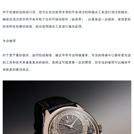
福州市鼓楼区五四路128-1号恒力城写字楼15层03室（需提前预约）
对于轻微的划痕或污渍，您可以尝试使用专用的手表清洁剂和抛光工具进行清洁和抛光。
成都市锦江区人民东路6号SAC东原中心写字楼24层2406B室（需提前预约）
确保在清洁前关闭手表并取下任何可移动部件（如表带），以避免进一步损坏。使用柔软
重庆市江北区观音桥步行街2号融恒时代广场写字楼9层902室（需提前预约）
的布料轻轻擦拭表面，然后使用抛光工具进行抛光处理。
长沙市芙蓉区定王台街道建湘路393号世茂环球金融中心写字楼（芙蓉广场）10层13室（需提前预约）
郑州市二七区铭功路10号华润大厦写字楼29层2905室（需提前预约）
专业修理
太原市迎泽区解放路15号亨得利名表服务中心（品牌授权店）3层整层（需提前预约）
对于更严重的损伤，如凹陷或裂缝，建议寻求专业维修服务。专业的维修中心拥有更先进
沈阳市沈河区中街路137号亨得利名表服务中心（品牌授权店）1层整层（需提前预约）
的工具和技术来修复复杂的损伤。虽然这可能需要一定的费用，但专业的修理可以确保手
沈阳市沈河区中街路83号亨得利名表服务中心（品牌授权店）1层整层（需提前预约）
表恢复到最佳状态。
乌鲁木齐市天山区红山路26号时代广场（CCMALL）C座17层17-B（需提前预约）
温州市鹿城区锦绣路1067号置信广场10层1015室（需提前预约）
哈尔滨市道里区友谊西路600号富力中心T2座写字楼29层03室（需提前预约）
大连市中山区人民路15号国际金融大厦7层G室（需提前预约）
佛山市禅城区季华五路57号万科金融中心C座12层1205室（需提前预约）
东莞市东城街道鸿福东路1号民盈国贸中心T1写字楼9层907室（需提前预约）
无锡市梁溪区人民中路139号恒隆广场写字楼1座11层1104室（需提前预约）
南通市崇川区工农路57号圆融广场写字楼16层1603室（需提前预约）