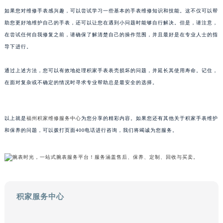
甘肃省兰州市七里河区西津西路16号兰州中心写字楼21层2102室（需提前预约）
如果您对维修手表感兴趣，可以尝试学习一些基本的手表维修知识和技能。这不仅可以帮
助您更好地维护自己的手表，还可以让您在遇到小问题时能够自行解决。但是，请注意，
重庆市解放碑渝中区民权路28号英利国际金融中心写字楼20层01室（需提前预约）
在尝试任何自我修复之前，请确保了解清楚自己的操作范围，并且最好是在专业人士的指
黑龙江省大庆市萨尔图区会战大街积家售后服务中心（需提前预约）
导下进行。
黑龙江省鹤岗市向阳区红军路积家售后服务中心（需提前预约）
黑龙江省黑河市爱辉区中央街积家售后服务中心（需提前预约）
通过上述方法，您可以有效地处理积家手表表壳损坏的问题，并延长其使用寿命。记住，
黑龙江省鸡西市鸡冠区红军路积家售后服务中心（需提前预约）
在面对复杂或不确定的情况时寻求专业帮助总是最安全的选择。
黑龙江省佳木斯市向阳区长安路积家售后服务中心（需提前预约）
黑龙江省牡丹江市东安区太平路积家售后服务中心（需提前预约）
以上就是
福州积家维修服务中心
为您分享的精彩内容。如果您还有其他关于积家手表维护
黑龙江省七台河市桃山区大同街积家售后服务中心（需提前预约）
和保养的问题，可以拨打页面400电话进行咨询，我们将竭诚为您服务。
黑龙江省齐齐哈尔市龙沙区龙华路积家售后服务中心（需提前预约）
黑龙江省双鸭山市尖山区新兴大街积家售后服务中心（需提前预约）
黑龙江省绥化市北林区新华街与康庄路交叉口积家售后服务中心（需提前预约）
黑龙江省伊春市伊美区通河路积家售后服务中心（需提前预约）
吉林省白城市洮北区明仁南街积家售后服务中心（需提前预约）
积家服务中心
吉林省白山市浑江区浑江大街积家售后服务中心（需提前预约）
吉林省吉林市船营区河南街积家售后服务中心（需提前预约）