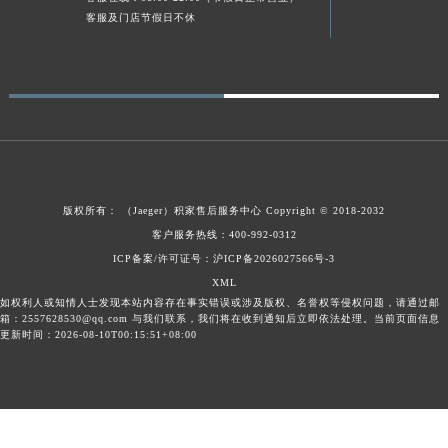
客服及门店节假日不休
广东省梅州市梅江区金燕大道积家售后服务中心（需提前预约）
广东省清远市清城区湖西路积家售后服务中心（需提前预约）
广东省汕头市龙湖区长平路积家售后服务中心（需提前预约）
广东省汕尾市城区香洲街道园林社区翠园街积家售后服务中心（需提前预约）
广东省韶关市武江区芙蓉新区与老城中心交汇处积家售后服务中心（需提前预约）
广东省深圳市罗湖区深南东路5001号华润大厦17层1701室积家售后服务中心（需提前预约）
广东省阳江市江城区东风一路积家售后服务中心（需提前预约）
版权所有：
（Jaeger）
积家售后服务中心
Copyright © 2018-2032
广东省云浮市云城区金山路积家售后服务中心（需提前预约）
客户服务热线：400-992-0312
广东省湛江市赤坎区观海北路积家售后服务中心（需提前预约）
ICP备案/许可证号：沪ICP备2026027566号-3
广东省肇庆市端州区信安大道与砚都大道交汇处积家售后服务中心（需提前预约）
XML
广西壮族自治区百色市右江区中山二路积家售后服务中心（需提前预约）
如权利人或知情人士发现本站内容存在事实错误或涉及版权、名誉权等侵权问题，请通过邮
箱：2557628530@qq.com 与我们联系，我们将在收到通知后立即依法处理。当前页面信息
广西壮族自治区北海市海城区北京路积家售后服务中心（需提前预约）
更新时间：2026-08-10T00:15:51+08:00
广西壮族自治区崇左市江州区石景林街道友谊大道与丽川路交汇处积家售后服务中心（需提前预约）
广西壮族自治区防城港市港口区金花茶大道积家售后服务中心（需提前预约）
广西壮族自治区贵港市港北区港城街道布山大道与仙衣路交叉口积家售后服务中心（需提前预约）
广西壮族自治区桂林市秀峰区红岭路积家售后服务中心（需提前预约）