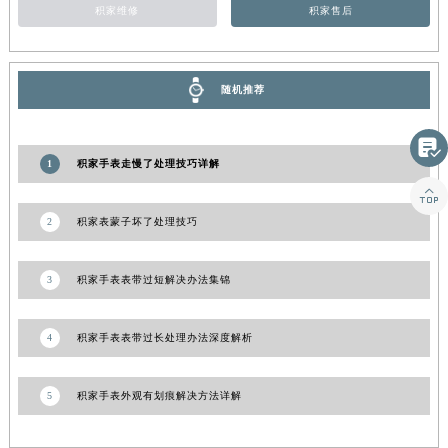
积家维修
积家售后
山东省威海市环翠区新威海路89号振华商厦一楼名表维修积家售后服务中心（需提前预约）
山东省潍坊市奎文区东风东街积家售后服务中心（需提前预约）
山东省枣庄市滕州市北辛路与善国路交叉口积家售后服务中心（需提前预约）
随机推荐
山东省淄博市张店区金晶大道积家售后服务中心（需提前预约）
上海市黄浦区南京东路299号宏伊国际广场写字楼8层806室积家售后服务中心（需提前预约）

上海市徐汇区虹桥路3号港汇中心2座37层3705室积家售后服务中心（需提前预约）
1
积家手表走慢了处理技巧详解
浙江省杭州市上城区钱江路1366号华润大厦A座5层503-5室积家售后服务中心（需提前预约）

浙江省湖州市吴兴区劳动路积家售后服务中心（需提前预约）
2
积家表蒙子坏了处理技巧
浙江省嘉兴市南湖区广益路705号嘉兴世界贸易中心A座13层1304室积家售后服务中心（需提前预约）
浙江省金华市金东区东市南街777号金华万达广场4号楼22楼2209室积家售后服务中心（需提前预约）
3
积家手表表带过短解决办法集锦
浙江省丽水市莲都区解放街积家售后服务中心（需提前预约）
浙江省宁波市江北区大闸南路500号来福士广场办公楼20层2009室积家售后服务中心（需提前预约）
4
积家手表表带过长处理办法深度解析
浙江省衢州市柯城区上街积家售后服务中心（需提前预约）
浙江省绍兴市越城区胜利东路379号世茂天际中心写字楼8层805室积家售后服务中心（需提前预约）
5
积家手表外观有划痕解决方法详解
浙江省舟山市定海区解放东路积家售后服务中心（需提前预约）
澳门特别行政区大堂区议事亭前地（新马路）积家售后服务中心（需提前预约）