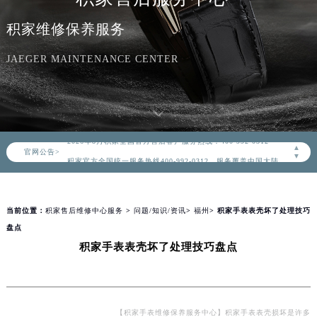
积家维修保养服务
JAEGER MAINTENANCE CENTER
2026年8月积家中国区售后服务网络优化升级公告
2026年8月积家全国官方售后客户服务热线：400-992-0312
▲
官网公告>
积家官方全国统一服务热线400-992-0312，服务覆盖中国大陆、香港、澳门、台湾全部区域（非大陆需加拨“+86”）
▼
2026年8月积家售后服务中心最新网点地址：
北京市朝阳区建国门外大街甲6号华熙国际中心写字楼D座11层1102室（北京总部）（需提前预约）
当前位置：
积家售后维修中心服务
>
问题/知识/资讯
>
福州
> 积家手表表壳坏了处理技巧
北京市东城区东长安街1号东方广场写字楼W3座6层602室（需提前预约）
盘点
天津市和平区赤峰道136号天津国际金融中心写字楼26层2603室（需提前预约）
积家手表表壳坏了处理技巧盘点
上海市徐汇区虹桥路3号港汇中心写字楼2座37层3705室（需提前预约）
上海市黄浦区南京东路299号宏伊国际广场写字楼8层806室（需提前预约）
南京市秦淮区中山南路1号（新街口）南京中心写字楼22层C1-1室（需提前预约）
常州市新北区龙锦路1590号现代传媒中心写字楼5号楼10层1008室（需提前预约）
【积家手表维修保养服务中心】积家手表表壳损坏是许多