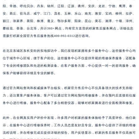
福建省莆田市城厢区霞林街道荔华东大道积家售后服务中心（需提前预约）
阳、常德、呼伦贝尔、丹东、锦州、辽阳、辽源、衢州、安庆、龙岩、宁德、鹰潭、泰
安、商丘、驻马店、咸宁、江门、茂名、玉林、乐山、南充、雅安、宝鸡、柳州、拉萨、
福建省三明市三元区东乾二路积家售后服务中心（需提前预约）
丽江、张家界、襄阳、株洲、遵义、鄂尔多斯、阳泉、昆山、黄石、湘潭、十堰、漳州、
福建省漳州市龙文区步港路积家售后服务中心（需提前预约）
攀枝花、香港、台北等，共计360+网点，均有官方直营的积家售后服务网点，详细信息
江苏省常州市新北区龙锦路1590号现代传媒中心5号楼10层1008室积家售后服务中心（需提前预约）
需拨打积家全国官方售后服务热线400-992-0312进行咨询。
江苏省淮安市清江浦区淮海北路积家售后服务中心（需提前预约）
江苏省连云港市海州区通灌北路积家售后服务中心（需提前预约）
在北京东城区东长安街的实地探访中，我们发现积家拥有多个服务中心，这些服务中心均
江苏省南京市秦淮区中山南路1号南京中心22层22-C1-C3室积家售后服务中心（需提前预约）
位于城市中心区域，便于客户前往。这些服务中心不仅提供常规的维修保养服务，还配备
了专业的维修团队和先进的检测设备。在客户服务方面，中心提供一对一的咨询服务，确
江苏省宿迁市宿城区西湖路积家售后服务中心（需提前预约）
保客户能够获得详细且专业的解答。
江苏省泰州市海陵区永定东路399号置地商务中心东塔（华润万象城）17层1706室积家售后服务中心（需提前预约）
江苏省徐州市鼓楼区淮海东路29号苏宁广场IFC国际金融中心35层3508室积家售后服务中心（需提前预约）
通过官方网站查询和权威媒体平台核实，积家官方售后中心不仅具备强大的技术支持能
江苏省盐城市盐都区世纪大道5号盐城金融城写字楼1号楼16层1604室积家售后服务中心（需提前预约）
力，还注重客户服务体验。客户可以通过官方网站预约维修服务，并在预约后直接前往服
江苏省扬州市邗江区国展路29号星耀天地写字楼1号楼18层1803室积家售后服务中心（需提前预约）
务中心进行维修。服务中心配备了多台精密仪器，能够对积家腕表进行全面检测和修复。
江苏省镇江市京口区中山东路积家售后服务中心（需提前预约）
此外，在全网真实用户评价中发现，许多用户对积家的服务体验给予了高度评价。他们表
江西省抚州市临川区赣东大道积家售后服务中心（需提前预约）
示，在服务中心进行维修保养时，工作人员态度友好且专业。服务中心提供了详细的维修
江西省赣州市章贡区文清路积家售后服务中心（需提前预约）
流程说明，并在维修完成后提供详细的报告。用户反馈显示，积家的售后服务不仅高效可
江西省吉安市吉州区井冈山大道积家售后服务中心（需提前预约）