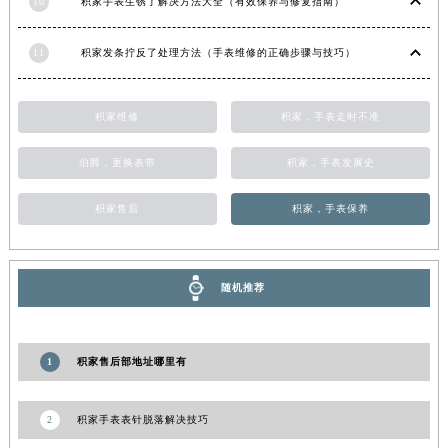
10
积家手表生锈了解决方法大全（有效保养与修复指南）
湖南省常德市武陵区人民路积家售后服务中心（需提前预约）
湖南省郴州市北湖区国庆北路积家售后服务中心（需提前预约）
11
积家发条拧反了处理方法（手表维修的正确步骤与技巧）
湖南省衡阳市雁峰区解放路积家售后服务中心（需提前预约）
湖南省怀化市鹤城区迎丰中路积家售后服务中心（需提前预约）
积家维修
积家，手表走时不准
湖南省娄底市娄星区长青街积家售后服务中心（需提前预约）
湖南省邵阳市双清区东风路积家售后服务中心（需提前预约）
伯爵，更换表带
积家，手表发展史
湖南省湘潭市雨湖区莲城大道积家售后服务中心（需提前预约）
积家售后
积家，手表保养
湖南省益阳市赫山区桃花仑路积家售后服务中心（需提前预约）
湖南省永州市冷水滩区永州大道与中兴路交叉口积家售后服务中心（需提前预约）
湖南省岳阳市岳阳楼区东茅岭路积家售后服务中心（需提前预约）
随机推荐
湖南省张家界市永定区解放路积家售后服务中心（需提前预约）
湖南省长沙市芙蓉区建湘路393号世茂环球金融中心写字楼10层1013室积家售后服务中心（需提前预约）
湖南省株洲市芦淞区建设南路积家售后服务中心（需提前预约）
1
积家售后部地址哪里有
甘肃省白银市白银区北京路积家售后服务中心（需提前预约）
甘肃省定西市安定区解放路积家售后服务中心（需提前预约）
2
积家手表表针脱落解决技巧
甘肃省敦煌市沙州镇阳关中路积家售后服务中心（需提前预约）