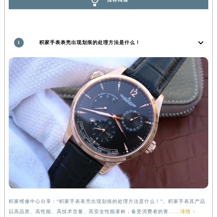
香港特别行政区金钟区中西区金钟道积家售后服务中心（需提前预约）
香港特别行政区九龙区油尖旺区弥敦道积家售后服务中心（需提前预约）
香港特别行政区铜锣湾区湾仔区轩尼诗道积家售后服务中心（需提前预约）
1
积家手表表壳出现划痕的处理方法是什么！
河南省安阳市文峰区解放大道积家售后服务中心（需提前预约）
河南省鹤壁市淇滨区九州路积家售后服务中心（需提前预约）
河南省济源市沁园街道济水大道积家售后服务中心（需提前预约）
河南省焦作市解放区解放路积家售后服务中心（需提前预约）
河南省开封市鼓楼区中山路积家售后服务中心（需提前预约）
河南省洛阳市西工区中州中路与解放路交叉口积家售后服务中心（需提前预约）
河南省漯河市源汇区交通路积家售后服务中心（需提前预约）
河南省南阳市宛城区范蠡东路与南都路交叉口积家售后服务中心（需提前预约）
河南省平顶山市卫东区建设路积家售后服务中心（需提前预约）
河南省濮阳市大华龙区开州路绿城路交叉口积家售后服务中心（需提前预约）
河南省三门峡市湖滨区和平路积家售后服务中心（需提前预约）
河南省商丘市梁园区神火大道积家售后服务中心（需提前预约）
积家维修中心分享：“积家手表表壳出现划痕的处理方法是什么！”。积家手表其产品
以高品质、高性能、高技术含量、高安全性能著称，备受消费者的青......
详情 >
河南省新乡市红旗区人民路积家售后服务中心（需提前预约）