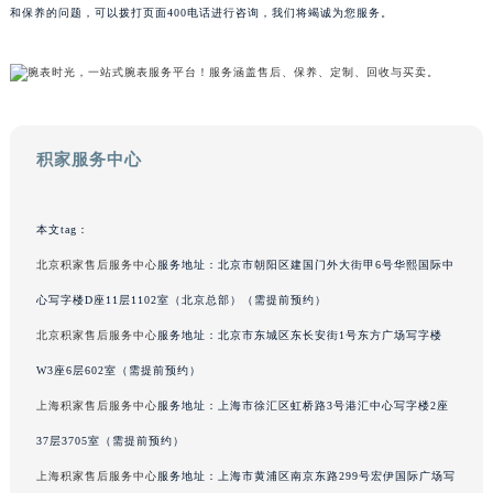
和保养的问题，可以拨打页面400电话进行咨询，我们将竭诚为您服务。
山东省威海市环翠区新威海路89号振华商厦一楼名表维修积家售后服务中心（需提前预约）
山东省潍坊市奎文区东风东街积家售后服务中心（需提前预约）
山东省枣庄市滕州市北辛路与善国路交叉口积家售后服务中心（需提前预约）
山东省淄博市张店区金晶大道积家售后服务中心（需提前预约）
上海市黄浦区南京东路299号宏伊国际广场写字楼8层806室积家售后服务中心（需提前预约）
积家服务中心
上海市徐汇区虹桥路3号港汇中心2座37层3705室积家售后服务中心（需提前预约）
浙江省杭州市上城区钱江路1366号华润大厦A座5层503-5室积家售后服务中心（需提前预约）
本文tag：
浙江省湖州市吴兴区劳动路积家售后服务中心（需提前预约）
北京积家售后服务中心
服务地址：北京市朝阳区建国门外大街甲6号华熙国际中
浙江省嘉兴市南湖区广益路705号嘉兴世界贸易中心A座13层1304室积家售后服务中心（需提前预约）
浙江省金华市金东区东市南街777号金华万达广场4号楼22楼2209室积家售后服务中心（需提前预约）
心写字楼D座11层1102室（北京总部）（需提前预约）
浙江省丽水市莲都区解放街积家售后服务中心（需提前预约）
北京积家售后服务中心
服务地址：北京市东城区东长安街1号东方广场写字楼
浙江省宁波市江北区大闸南路500号来福士广场办公楼20层2009室积家售后服务中心（需提前预约）
W3座6层602室（需提前预约）
浙江省衢州市柯城区上街积家售后服务中心（需提前预约）
上海积家售后服务中心
服务地址：上海市徐汇区虹桥路3号港汇中心写字楼2座
浙江省绍兴市越城区胜利东路379号世茂天际中心写字楼8层805室积家售后服务中心（需提前预约）
37层3705室（需提前预约）
浙江省舟山市定海区解放东路积家售后服务中心（需提前预约）
上海积家售后服务中心
服务地址：上海市黄浦区南京东路299号宏伊国际广场写
澳门特别行政区大堂区议事亭前地（新马路）积家售后服务中心（需提前预约）