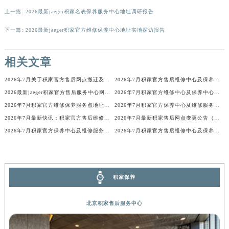
广东省梅州市梅江区金燕大道积家售后服务中心（需提前预约）
上一篇:
2026最新jaeger积家名表保养服务中心地址调研报告
广东省清远市清城区湖西路积家售后服务中心（需提前预约）
下一篇:
2026最新jaeger积家官方维修保养中心地址实地探访报告
广东省汕头市龙湖区长平路积家售后服务中心（需提前预约）
广东省汕尾市城区香洲街道园林社区翠园街积家售后服务中心（需提前预约）
相关文章
广东省韶关市武江区芙蓉新区与老城中心交汇处积家售后服务中心（需提前预约）
2026年7月关于积家官方售后网点搬迁及新增的正式文件
2026年7月积家官方售后维修中心及保养中心迁址与新增全览
广东省深圳市罗湖区深南东路5001号华润大厦17层1701室积家售后服务中心（需提前预约）
2026最新jaeger积家官方售后服务中心网点地址考察报告
2026年7月积家官方维修中心及保养中心网点变动具体明细表全面公示结束
广东省阳江市江城区东风一路积家售后服务中心（需提前预约）
2026年7月积家官方维修保养服务点地址变动及新开完整目录文件公开
2026年7月积家官方保养中心及维修服务点变动对照补充表发布
广东省云浮市云城区金山路积家售后服务中心（需提前预约）
2026年7月最新快讯：积家官方售后维修保养中心迁址新开
2026年7月最新积家售后网点变更公告（含搬迁及新设）
广东省湛江市赤坎区观海北路积家售后服务中心（需提前预约）
2026年7月积家官方保养中心及维修服务点变动补充记录文档
2026年7月积家官方售后维修中心及保养点迁址新设补充一览表文本发布
广东省肇庆市端州区信安大道与砚都大道交汇处积家售后服务中心（需提前预约）
广西壮族自治区百色市右江区中山二路积家售后服务中心（需提前预约）
广西壮族自治区北海市海城区北京路积家售后服务中心（需提前预约）
积家保养
广西壮族自治区崇左市江州区石景林街道友谊大道与丽川路交汇处积家售后服务中心（需提前预约）
广西壮族自治区防城港市港口区金花茶大道积家售后服务中心（需提前预约）
北京积家售后服务中心
广西壮族自治区贵港市港北区港城街道布山大道与仙衣路交叉口积家售后服务中心（需提前预约）
广西壮族自治区桂林市秀峰区红岭路积家售后服务中心（需提前预约）