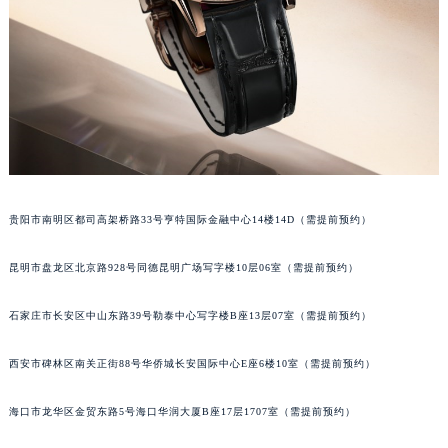
内蒙古自治区锡林郭勒盟市锡林浩特市光明街与额尔敦路交叉口积家售后服务中心（需提前预约）
内蒙古自治区兴安盟市乌兰浩特市兴安大街积家售后服务中心（需提前预约）
山西省大同市平城区迎宾街积家售后服务中心（需提前预约）
山西省晋城市城区黄华街积家售后服务中心（需提前预约）
山西省晋中市榆次区顺城街积家售后服务中心（需提前预约）
山西省临汾市尧都区解放路积家售后服务中心（需提前预约）
山西省吕梁市离石区永宁中路与建设街交叉口积家售后服务中心（需提前预约）
山西省朔州市朔城区怡西路与鄯阳西街交汇处积家售后服务中心（需提前预约）
贵阳市南明区都司高架桥路33号亨特国际金融中心14楼14D（需提前预约）
山西省忻州市忻府区和平东街与七一南路交叉口积家售后服务中心（需提前预约）
昆明市盘龙区北京路928号同德昆明广场写字楼10层06室（需提前预约）
山西省阳泉市郊区平阳东街与新城大道交叉口积家售后服务中心（需提前预约）
山西省运城市盐湖区河东街积家售后服务中心（需提前预约）
石家庄市长安区中山东路39号勒泰中心写字楼B座13层07室（需提前预约）
山西省长治市潞州区英雄中路积家售后服务中心（需提前预约）
山西省太原市迎泽区迎泽街道解放路15号亨得利名表维修授权店3楼积家售后服务中心（需提前预约）
西安市碑林区南关正街88号华侨城长安国际中心E座6楼10室（需提前预约）
天津市和平区赤峰道136号天津国际金融中心26层2603室积家售后服务中心（需提前预约）
安徽省安庆市迎江区人民路积家售后服务中心（需提前预约）
海口市龙华区金贸东路5号海口华润大厦B座17层1707室（需提前预约）
安徽省蚌埠市蚌山区淮河路积家售后服务中心（需提前预约）