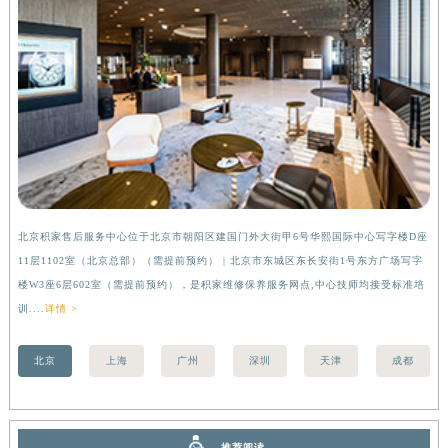
广西壮族自治区河池市金城江区金城江街道朝阳路积家售后服务中心（需提前预约）
广西壮族自治区贺州市八步区城东街道灵峰南路积家售后服务中心（需提前预约）
广西壮族自治区来宾市兴宾区桂中大道积家售后服务中心（需提前预约）
广西壮族自治区柳州市城中区中山中路积家售后服务中心（需提前预约）
广西壮族自治区钦州市钦南区金海湾东大街积家售后服务中心（需提前预约）
广西壮族自治区梧州市万秀区龙湖镇高旺路积家售后服务中心（需提前预约）
广西壮族自治区玉林市玉州区金玉路积家售后服务中心（需提前预约）
海南省儋州市儋州市那大镇兰洋北路积家售后服务中心（需提前预约）
北京积家售后服务中心位于北京市朝阳区建国门外大街甲6号华熙国际中心写字楼D座
上
海南省东方市八所镇解放西路积家售后服务中心（需提前预约）
11层1102室（北京总部）（需提前预约） | 北京市东城区东长安街1号东方广场写字
（
海南省琼海市嘉积镇东风路积家售后服务中心（需提前预约）
楼W3座6层602室（需提前预约），是积家维修保养服务网点,中心技师均接受标准培
前
海南省三沙市西沙区西沙群岛永兴岛北京路积家售后服务中心（需提前预约）
训....
详情 >
海南省三亚市吉阳区迎宾路积家售后服务中心（需提前预约）
海南省万宁市万城镇解放路积家售后服务中心（需提前预约）
北京
上海
广州
深圳
天津
成都
海南省文昌市文城镇教育东路积家售后服务中心（需提前预约）
海南省五指山市通什镇三月三大道积家售后服务中心（需提前预约）
香港特别行政区尖沙咀区油尖旺区广东道积家售后服务中心（需提前预约）
推荐阅读