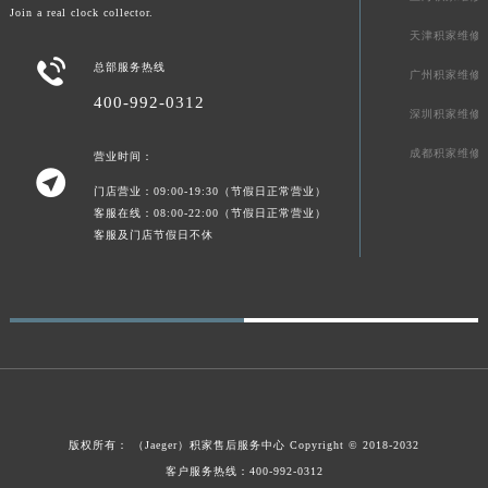
Join a real clock collector.
青海省果洛藏族自治州玛沁县团结路积家售后服务中心（需提前预约）
天津积家维修
青海省海北藏族自治州海晏县将军路积家售后服务中心（需提前预约）

总部服务热线
广州积家维修
青海省海东市乐都区滨河路积家售后服务中心（需提前预约）
400-992-0312
青海省海南藏族自治州共和县青海湖大街积家售后服务中心（需提前预约）
深圳积家维修
青海省海西蒙古族藏族自治州德令哈市柴达木路积家售后服务中心（需提前预约）
成都积家维修
营业时间：

青海省黄南藏族自治州同仁市德合隆路积家售后服务中心（需提前预约）
门店营业：09:00-19:30（节假日正常营业）
青海省西宁市城西区海湖新区西关大道积家售后服务中心（需提前预约）
客服在线：08:00-22:00（节假日正常营业）
青海省玉树藏族自治州结古镇胜利路积家售后服务中心（需提前预约）
客服及门店节假日不休
陕西省安康市汉滨区金州路积家售后服务中心（需提前预约）
陕西省宝鸡市渭滨区经二路积家售后服务中心（需提前预约）
陕西省汉中市汉台区北大街积家售后服务中心（需提前预约）
陕西省商洛市商州区州城街积家售后服务中心（需提前预约）
陕西省铜川市王益区红旗街积家售后服务中心（需提前预约）
陕西省渭南市临渭区东风大街积家售后服务中心（需提前预约）
版权所有：
（Jaeger）
积家售后服务中心
Copyright © 2018-2032
陕西省咸阳市秦都区沣西新城统一西路与白马河路交汇处积家售后服务中心（需提前预约）
客户服务热线：400-992-0312
陕西省延安市宝塔区中心街积家售后服务中心（需提前预约）