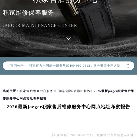
积家维修保养服务
JAEGER MAINTENANCE CENTER
2026年8月积家中国区售后服务网络优化升级公告
2026年8月积家全国官方售后客户服务热线：400-992-0312
▲
官网公告>
积家官方全国统一服务热线400-992-0312，服务覆盖中国大陆、香港、澳门、台湾全部区域（非大陆需加拨“+86”）
▼
2026年8月积家售后服务中心最新网点地址：
北京市朝阳区建国门外大街甲6号华熙国际中心写字楼D座11层1102室（北京总部）（需提前预约）
当前位置：
积家售后维修中心服务
>
问题/知识/资讯
>
长沙
> 2026最新jaeger积家售后维
北京市东城区东长安街1号东方广场写字楼W3座6层602室（需提前预约）
修服务中心网点地址考察报告
天津市和平区赤峰道136号天津国际金融中心写字楼26层2603室（需提前预约）
2026最新jaeger积家售后维修服务中心网点地址考察报告
上海市徐汇区虹桥路3号港汇中心写字楼2座37层3705室（需提前预约）
上海市黄浦区南京东路299号宏伊国际广场写字楼8层806室（需提前预约）
南京市秦淮区中山南路1号（新街口）南京中心写字楼22层C1-1室（需提前预约）
常州市新北区龙锦路1590号现代传媒中心写字楼5号楼10层1008室（需提前预约）
【积家保养】2026年5月21日，根据官方官网信息以及对