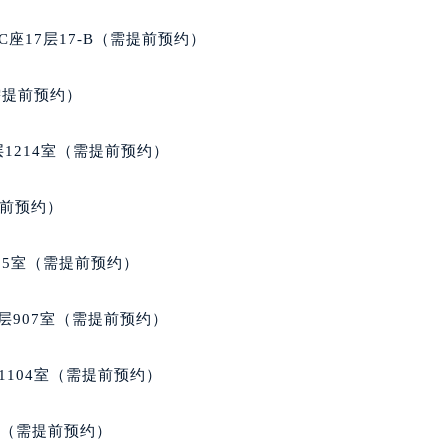
得利名表维修授权店1楼积家售后服务中心（需提前预约）
座17层17-B（需提前预约）
得利名表维修授权店1楼积家售后服务中心（需提前预约）
国际中心D座11层1102室积家售后服务中心（北京总部）（需
需提前预约）
广场W3座6层602室积家售后服务中心（需提前预约）
先天下积家售后服务中心（需提前预约）
1214室（需提前预约）
特大街积家售后服务中心（需提前预约）
街积家售后服务中心（需提前预约）
提前预约）
3号王府井百货名表维修积家售后服务中心（需提前预约）
家售后服务中心（需提前预约）
05室（需提前预约）
霍洛街积家售后服务中心（需提前预约）
央街积家售后服务中心（需提前预约）
层907室（需提前预约）
街积家售后服务中心（需提前预约）
路积家售后服务中心（需提前预约）
1104室（需提前预约）
大街积家售后服务中心（需提前预约）
市光明街与额尔敦路交叉口积家售后服务中心（需提前预约）
室（需提前预约）
安大街积家售后服务中心（需提前预约）