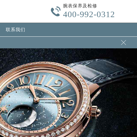
腕表保养及检修

400-992-0312
联系我们
