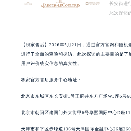
长安街进
盐城市盐都区世纪大道5号盐城金融城写
泰州市海陵区永定东路399号置地商
此次探访
宁波市江北区大闸南路500号来福士广
媒…
杭州市上城区钱江路1366号华润大厦
金华市金东区东市南街777号金华万达
【
积家售后】2026年5月21日，通过官方官网和
绍兴市越城区胜利东路379号世茂天
嘉兴市南湖区广益路705号嘉兴世界贸
进行了全面的查验和探访。此次探访的主要目的是了
南昌市红谷滩新区红谷中大道998号
用户评价核实信息的真实性。
济南市历下区经十路11111号华润中
广州市天河区天河路230号万菱汇国
积家官方售后服务中心地址：
广州市越秀区环市东路371-375号
深圳市罗湖区深南东路5001号华润大
北京市东城区东长安街1号王府井东方广场W3座6层6
惠州市惠城区江北文昌一路7号华贸大
厦门市思明区湖滨东路95号华润大厦写
北京市朝阳区建国门外大街甲6号华熙国际中心D座11
福州市鼓楼区五四路128-1号恒力城
成都市锦江区人民东路6号SAC东原中
天津市和平区赤峰道136号天津国际金融中心26层26