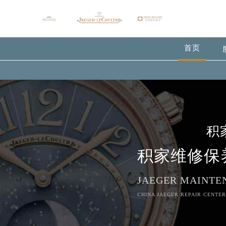
首页
积
积家维修保
JAEGER MAINTE
CHINA JAEGER REPAIR CENTER