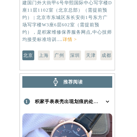
建国门外大街甲6号华熙国际中心写字楼D
虹桥路3号港
座11层1102室（北京总部）（需提前预
室（需提前
）
约） | 北京市东城区东长安街1号东方广
路299号
场写字楼W3座6层602室（需提前预
（需提前预
约），是积家维修保养服务网点,中心技师
点,中心技师
均接受标准培训....
详情 >
北京
上海
广州
深圳
天津
成都
推荐阅读
1
积家手表表壳出现划痕的处理方法是什么！