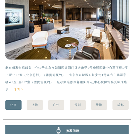
广西壮族自治区桂林市秀峰区红岭路积家售后服务中心（需提前预约）
广西壮族自治区河池市金城江区金城江街道朝阳路积家售后服务中心（需提前预约）
广西壮族自治区贺州市八步区城东街道灵峰南路积家售后服务中心（需提前预约）
广西壮族自治区来宾市兴宾区桂中大道积家售后服务中心（需提前预约）
广西壮族自治区柳州市城中区中山中路积家售后服务中心（需提前预约）
广西壮族自治区钦州市钦南区金海湾东大街积家售后服务中心（需提前预约）
广西壮族自治区梧州市万秀区龙湖镇高旺路积家售后服务中心（需提前预约）
广西壮族自治区玉林市玉州区金玉路积家售后服务中心（需提前预约）
海南省儋州市儋州市那大镇兰洋北路积家售后服务中心（需提前预约）
北京积家售后服务中心位于北京市朝阳区建国门外大街甲6号华熙国际中心写字楼D座
上
11层1102室（北京总部）（需提前预约） | 北京市东城区东长安街1号东方广场写字
（
海南省东方市八所镇解放西路积家售后服务中心（需提前预约）
楼W3座6层602室（需提前预约），是积家维修保养服务网点,中心技师均接受标准培
前
海南省琼海市嘉积镇东风路积家售后服务中心（需提前预约）
训....
详情 >
海南省三沙市西沙区西沙群岛永兴岛北京路积家售后服务中心（需提前预约）
海南省三亚市吉阳区迎宾路积家售后服务中心（需提前预约）
北京
上海
广州
深圳
天津
成都
海南省万宁市万城镇解放路积家售后服务中心（需提前预约）
海南省文昌市文城镇教育东路积家售后服务中心（需提前预约）
海南省五指山市通什镇三月三大道积家售后服务中心（需提前预约）