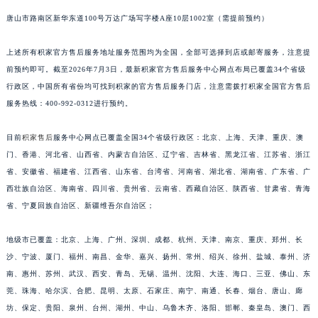
安徽省蚌埠市蚌山区淮河路积家售后服务中心（需提前预约）
唐山市路南区新华东道100号万达广场写字楼A座10层1002室（需提前预约）
安徽省亳州市谯城区魏武大道积家售后服务中心（需提前预约）
安徽省池州市贵池区长江路积家售后服务中心（需提前预约）
上述所有积家官方售后服务地址服务范围均为全国，全部可选择到店或邮寄服务，注意提
安徽省滁州市琅琊区南谯北路积家售后服务中心（需提前预约）
前预约即可。截至2026年7月3日，最新积家官方售后服务中心网点布局已覆盖34个省级
安徽省阜阳市颍州区颍州北路积家售后服务中心（需提前预约）
行政区，中国所有省份均可找到积家的官方售后服务门店，注意需拨打积家全国官方售后
安徽省淮北市相山区淮海路积家售后服务中心（需提前预约）
服务热线：400-992-0312进行预约。
安徽省淮南市田家庵区国庆中路积家售后服务中心（需提前预约）
目前
积家售后
服务中心网点已覆盖全国34个省级行政区：北京、上海、天津、重庆、澳
安徽省黄山市屯溪区黄山西路积家售后服务中心（需提前预约）
门、香港、河北省、山西省、内蒙古自治区、辽宁省、吉林省、黑龙江省、江苏省、浙江
安徽省六安市金安区解放中路积家售后服务中心（需提前预约）
省、安徽省、福建省、江西省、山东省、台湾省、河南省、湖北省、湖南省、广东省、广
安徽省马鞍山市雨山区湖南西路积家售后服务中心（需提前预约）
西壮族自治区、海南省、四川省、贵州省、云南省、西藏自治区、陕西省、甘肃省、青海
安徽省宿州市埇桥区人民中路积家售后服务中心（需提前预约）
省、宁夏回族自治区、新疆维吾尔自治区；
安徽省铜陵市铜官区石城大道积家售后服务中心（需提前预约）
安徽省芜湖市镜湖区中山路步行街积家售后服务中心（需提前预约）
地级市已覆盖：北京、上海、广州、深圳、成都、杭州、天津、南京、重庆、郑州、长
沙、宁波、厦门、福州、南昌、金华、嘉兴、扬州、常州、绍兴、徐州、盐城、泰州、济
安徽省宣城市宣州区叠嶂西路积家售后服务中心（需提前预约）
南、惠州、苏州、武汉、西安、青岛、无锡、温州、沈阳、大连、海口、三亚、佛山、东
福建省龙岩市新罗区九一南路积家售后服务中心（需提前预约）
莞、珠海、哈尔滨、合肥、昆明、太原、石家庄、南宁、南通、长春、烟台、唐山、廊
福建省南平市建阳区人民西路积家售后服务中心（需提前预约）