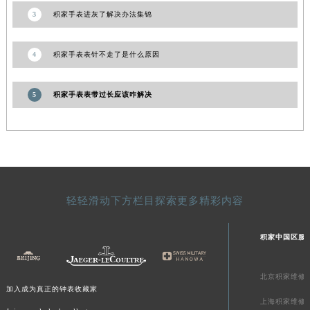
甘肃省敦煌市沙州镇阳关中路积家售后服务中心（需提前预约）
3
积家手表进灰了解决办法集锦
甘肃省合作市人民街积家售后服务中心（需提前预约）
甘肃省嘉峪关市雄关区新华中路积家售后服务中心（需提前预约）
4
积家手表表针不走了是什么原因
甘肃省金昌市金川区北京路积家售后服务中心（需提前预约）
甘肃省酒泉市肃州区西大街积家售后服务中心（需提前预约）
5
积家手表表带过长应该咋解决
甘肃省临夏市城南街道团结路积家售后服务中心（需提前预约）
甘肃省陇南市武都区人民路积家售后服务中心（需提前预约）
甘肃省平凉市崆峒区西大街积家售后服务中心（需提前预约）
甘肃省庆阳市西峰区南大街积家售后服务中心（需提前预约）
甘肃省天水市秦州区民主路积家售后服务中心（需提前预约）
甘肃省武威市凉州区迎宾路积家售后服务中心（需提前预约）
轻轻滑动下方栏目探索更多精彩内容
甘肃省张掖市甘州区民乐北路积家售后服务中心（需提前预约）
宁夏回族自治区固原市原州区文化街积家售后服务中心（需提前预约）
积家中国区服
宁夏回族自治区石嘴山市大武口区贺兰山路积家售后服务中心（需提前预约）
宁夏回族自治区吴忠市利通区开元大道积家售后服务中心（需提前预约）
北京积家维修
加入成为真正的钟表收藏家
宁夏回族自治区银川市兴庆区新华东路97号新百中心C馆一层C1-18号商铺积家售后服务中心（需提前预约）