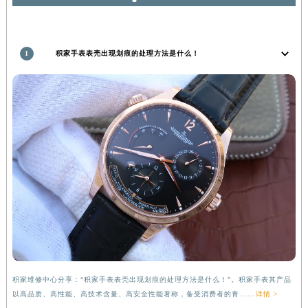
推荐阅读
香港特别行政区尖沙咀区油尖旺区广东道积家售后服务中心（需提前预约）
香港特别行政区金钟区中西区金钟道积家售后服务中心（需提前预约）
香港特别行政区九龙区油尖旺区弥敦道积家售后服务中心（需提前预约）
1
积家手表表壳出现划痕的处理方法是什么！
香港特别行政区铜锣湾区湾仔区轩尼诗道积家售后服务中心（需提前预约）
河南省安阳市文峰区解放大道积家售后服务中心（需提前预约）
河南省鹤壁市淇滨区九州路积家售后服务中心（需提前预约）
河南省济源市沁园街道济水大道积家售后服务中心（需提前预约）
河南省焦作市解放区解放路积家售后服务中心（需提前预约）
河南省开封市鼓楼区中山路积家售后服务中心（需提前预约）
河南省洛阳市西工区中州中路与解放路交叉口积家售后服务中心（需提前预约）
河南省漯河市源汇区交通路积家售后服务中心（需提前预约）
河南省南阳市宛城区范蠡东路与南都路交叉口积家售后服务中心（需提前预约）
河南省平顶山市卫东区建设路积家售后服务中心（需提前预约）
河南省濮阳市大华龙区开州路绿城路交叉口积家售后服务中心（需提前预约）
河南省三门峡市湖滨区和平路积家售后服务中心（需提前预约）
积家维修中心分享：“积家手表表壳出现划痕的处理方法是什么！”。积家手表其产品
河南省商丘市梁园区神火大道积家售后服务中心（需提前预约）
以高品质、高性能、高技术含量、高安全性能著称，备受消费者的青......
详情 >