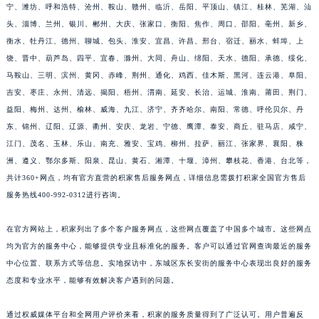
坊、保定、贵阳、泉州、台州、湖州、中山、乌鲁木齐、洛阳、邯郸、秦皇岛、澳门、西
福建省宁德市蕉城区天湖东路积家售后服务中心（需提前预约）
宁、潍坊、呼和浩特、沧州、鞍山、赣州、临沂、岳阳、平顶山、镇江、桂林、芜湖、汕
福建省莆田市城厢区霞林街道荔华东大道积家售后服务中心（需提前预约）
头、淄博、兰州、银川、郴州、大庆、张家口、衡阳、焦作、周口、邵阳、亳州、新乡、
福建省三明市三元区东乾二路积家售后服务中心（需提前预约）
衡水、牡丹江、德州、聊城、包头、淮安、宜昌、许昌、邢台、宿迁、丽水、蚌埠、上
饶、晋中、葫芦岛、四平、宜春、滁州、大同、舟山、绵阳、天水、德阳、承德、绥化、
福建省漳州市龙文区步港路积家售后服务中心（需提前预约）
马鞍山、三明、滨州、黄冈、赤峰、荆州、通化、鸡西、佳木斯、黑河、连云港、阜阳、
江苏省常州市新北区龙锦路1590号现代传媒中心5号楼10层1008室积家售后服务中心（需提前预约）
吉安、枣庄、永州、清远、揭阳、梧州、渭南、延安、长治、运城、淮南、莆田、荆门、
江苏省淮安市清江浦区淮海北路积家售后服务中心（需提前预约）
益阳、梅州、达州、榆林、威海、九江、济宁、齐齐哈尔、南阳、常德、呼伦贝尔、丹
江苏省连云港市海州区通灌北路积家售后服务中心（需提前预约）
东、锦州、辽阳、辽源、衢州、安庆、龙岩、宁德、鹰潭、泰安、商丘、驻马店、咸宁、
江苏省南京市秦淮区中山南路1号南京中心22层22-C1-C3室积家售后服务中心（需提前预约）
江门、茂名、玉林、乐山、南充、雅安、宝鸡、柳州、拉萨、丽江、张家界、襄阳、株
江苏省宿迁市宿城区西湖路积家售后服务中心（需提前预约）
洲、遵义、鄂尔多斯、阳泉、昆山、黄石、湘潭、十堰、漳州、攀枝花、香港、台北等，
共计360+网点，均有官方直营的积家售后服务网点，详细信息需拨打积家全国官方售后
江苏省泰州市海陵区永定东路399号置地商务中心东塔（华润万象城）17层1706室积家售后服务中心（需提前预约）
服务热线400-992-0312进行咨询。
江苏省徐州市鼓楼区淮海东路29号苏宁广场IFC国际金融中心35层3508室积家售后服务中心（需提前预约）
江苏省盐城市盐都区世纪大道5号盐城金融城写字楼1号楼16层1604室积家售后服务中心（需提前预约）
在官方网站上，积家列出了多个客户服务网点，这些网点覆盖了中国多个城市。这些网点
江苏省扬州市邗江区国展路29号星耀天地写字楼1号楼18层1803室积家售后服务中心（需提前预约）
均为官方的服务中心，能够提供专业且标准化的服务。客户可以通过官网查询最近的服务
江苏省镇江市京口区中山东路积家售后服务中心（需提前预约）
中心位置、联系方式等信息。实地探访中，东城区东长安街的服务中心表现出良好的服务
江西省抚州市临川区赣东大道积家售后服务中心（需提前预约）
态度和专业水平，能够有效解决客户遇到的问题。
江西省赣州市章贡区文清路积家售后服务中心（需提前预约）