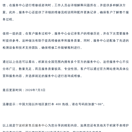
通过权威媒体平台和全网用户评价来看，积家的服务质量得到了广泛认可。用户普遍反
江西省吉安市吉州区井冈山大道积家售后服务中心（需提前预约）
馈，在服务中心进行维修或咨询时，工作人员会详细解释问题所在，并提供多种解决方
江西省景德镇市珠山区珠山中路积家售后服务中心（需提前预约）
案。此外，服务中心还提供了详细的维修流程说明和配件更换记录，确保客户了解整个服
江西省九江市浔阳区浔阳路积家售后服务中心（需提前预约）
务过程。
江西省南昌市红谷滩新区红谷中大道998号绿地双子塔（中央广场）A1座办公楼14层1407室积家售后服务中心（需提前预约）
江西省萍乡市安源区萍安北大道与康庄路交叉口积家售后服务中心（需提前预约）
值得一提的是，在客户服务过程中，服务中心会记录客户的维修历史，并在下次需要服务
时提供参考。这种做法有助于提高维修效率和服务质量。同时，服务中心还配备了先进的
江西省上饶市信州区滨江西路积家售后服务中心（需提前预约）
检测设备和技术支持团队，确保维修工作能够顺利进行。
江西省新余市渝水区北湖西路积家售后服务中心（需提前预约）
江西省宜春市袁州区中山中路积家售后服务中心（需提前预约）
通过以上信息可以看出，积家在全国范围内拥有多个官方的服务中心。这些服务中心不仅
江西省鹰潭市月湖区胜利东路积家售后服务中心（需提前预约）
分布广泛、数量充足，而且服务质量较高、专业性强。客户可以通过官方网站查询具体位
山东省德州市德城区东风中路积家售后服务中心（需提前预约）
置和服务内容，并选择就近的服务中心进行咨询或维修。
山东省东营市东营区济南路积家售后服务中心（需提前预约）
最后更新时间：2026年7月3日
山东省济南市历下区经十路11111号华润中心写字楼（万象城）15层1508室积家售后服务中心（需提前预约）
山东省济宁市任城区太白楼路积家售后服务中心（需提前预约）
温馨提示：中国大陆以外地区拨打本 400 热线，请在号码前加拨“+86”。
山东省莱芜市文化南路8号银座商城名表维修一楼名表维修积家售后服务中心（需提前预约）
山东省临沂市兰山区解放路积家售后服务中心（需提前预约）
山东省日照市东港区烟台路积家售后服务中心（需提前预约）
以上就是
宁波积家售后服务中心
为您分享的精彩内容。如果您还有其他关于积家手表维护