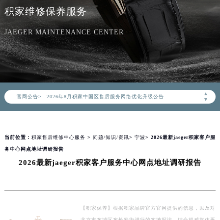
积家维修保养服务
JAEGER MAINTENANCE CENTER
2026年8月积家中国区售后服务网络优化升级公告
▲
官网公告>
2026年8月积家全国官方售后客户服务热线：400-992-0312
▼
积家官方全国统一服务热线400-992-0312，服务覆盖中国大陆、香港、澳门、台湾全部区域（非大陆需加拨“+86”）
2026年8月积家售后服务中心最新网点地址：
当前位置：
积家售后维修中心服务
>
问题/知识/资讯
>
宁波
> 2026最新jaeger积家客户服
北京市朝阳区建国门外大街甲6号华熙国际中心写字楼D座11层1102室（北京总部）（需提前预约）
务中心网点地址调研报告
北京市东城区东长安街1号东方广场写字楼W3座6层602室（需提前预约）
2026最新jaeger积家客户服务中心网点地址调研报告
天津市和平区赤峰道136号天津国际金融中心写字楼26层2603室（需提前预约）
上海市徐汇区虹桥路3号港汇中心写字楼2座37层3705室（需提前预约）
上海市黄浦区南京东路299号宏伊国际广场写字楼8层806室（需提前预约）
南京市秦淮区中山南路1号（新街口）南京中心写字楼22层C1-1室（需提前预约）
【积家保养】根据积家品牌官方官网提供的信息，以及对