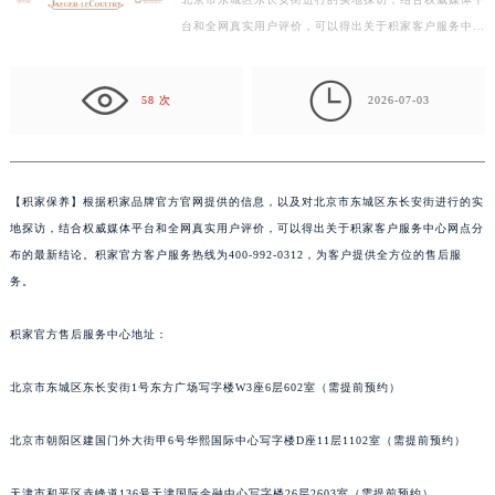
北京市东城区东长安街进行的实地探访，结合权威媒体平
常州市新北区龙锦路1590号现代传媒中心写字楼5号楼10层1008室（需提前预约）
台和全网真实用户评价，可以得出关于积家客户服务中心
徐州市鼓楼区淮海东路29号苏宁广场IFC国际金融中心写字楼35层3508室（需提前预约）
网点分布的最新结论。积家官方客户服务热线为400-
扬州市邗江区国展路29号星耀天地写字楼1号楼18层1803室（需提前预约）
992…

盐城市盐都区世纪大道5号盐城金融城写字楼1号楼16层1604室（需提前预约）
58 次
2026-07-03
泰州市海陵区永定东路399号置地商务中心东塔写字楼（华润万象城）17层1706室（需提前预约）
宁波市江北区大闸南路500号来福士广场办公楼20层2009室（需提前预约）
杭州市上城区钱江路1366号华润大厦写字楼A座5层503-5室（需提前预约）
【
积家保养】根据积家品牌官方官网提供的信息，以及对北京市东城区东长安街进行的实
金华市金东区东市南街777号金华万达广场写字楼4号楼22层2209室（需提前预约）
地探访，结合权威媒体平台和全网真实用户评价，可以得出关于积家客户服务中心网点分
绍兴市越城区胜利东路379号世茂天际中心写字楼8层805室（需提前预约）
布的最新结论。积家官方客户服务热线为400-992-0312，为客户提供全方位的售后服
嘉兴市南湖区广益路705号嘉兴世界贸易中心写字楼A座13层1304室（需提前预约）
务。
南昌市红谷滩新区红谷中大道998号绿地双子塔（中央广场）A1座办公楼14层07室（需提前预约）
积家官方售后服务中心地址：
济南市历下区经十路11111号华润中心写字楼（万象城）15层1508室（需提前预约）
广州市天河区天河路230号万菱汇国际中心写字楼A塔7层704室（需提前预约）
北京市东城区东长安街1号东方广场写字楼W3座6层602室（需提前预约）
广州市越秀区环市东路371-375号世界贸易中心大厦南塔写字楼15层07室（需提前预约）
深圳市罗湖区深南东路5001号华润大厦写字楼17层1701室（需提前预约）
北京市朝阳区建国门外大街甲6号华熙国际中心写字楼D座11层1102室（需提前预约）
惠州市惠城区江北文昌一路7号华贸大厦写字楼1座30层05室（需提前预约）