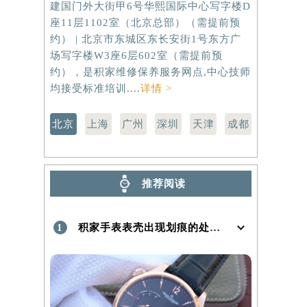
建国门外大街甲6号华熙国际中心写字楼D
虹桥路3号港
座11层1102室（北京总部）（需提前预
室（需提前
约） | 北京市东城区东长安街1号东方广
路299号
）
场写字楼W3座6层602室（需提前预
（需提前预
约），是积家维修保养服务网点,中心技师
点,中心技师
均接受标准培训....
详情 >
北京
上海
广州
深圳
天津
成都
推荐阅读
1
积家手表表壳出现划痕的处理方法是什么！