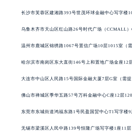
辽宁省营口市站前区市府路与渤海大
辽宁省沈阳市沈河区中街路137号亨
长沙市芙蓉区建湘路393号世茂环球金融中心写字楼10
辽宁省沈阳市沈河区中街路83号亨
北京市朝阳区建国门外大街甲6号华熙
乌鲁木齐市天山区红山路26号时代广场（CCMALL）C
北京市东城区东长安街1号王府井东方
河北省保定市竞秀区朝阳北大街北国
温州市鹿城区锦绣路1067号置信广场10层1015室（
内蒙古自治区阿拉善盟市左旗土尔扈
内蒙古自治区巴彦淖尔市临河区新华
哈尔滨市南岗区东大直街146号上和置地广场金座12层
内蒙古自治区包头市青山区幸福路甲
内蒙古自治区赤峰市红山区哈达街积
大连市中山区人民路15号国际金融大厦7层G室（需
内蒙古自治区鄂尔多斯市东胜区伊金
内蒙古自治区呼伦贝尔市海拉尔区中
佛山市禅城区季华五路57号万科金融中心C座12层12
内蒙古自治区通辽市科尔沁区明仁大
内蒙古自治区乌海市海勃湾区人民南
东莞市东城街道鸿福东路1号民盈国贸中心T1写字楼9
内蒙古自治区乌兰察布市集宁区恩和
内蒙古自治区锡林郭勒盟市锡林浩特
无锡市梁溪区人民中路139号恒隆广场写字楼1座11层