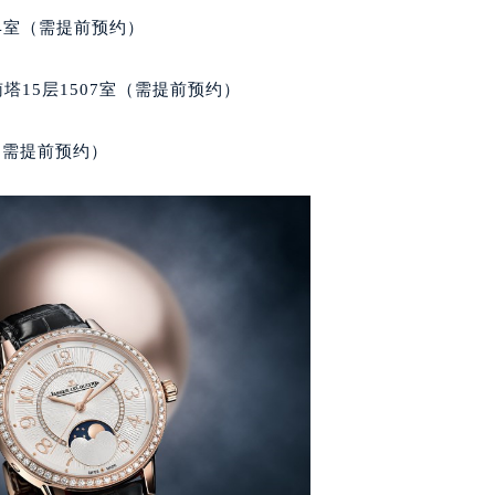
国际金融中心写字楼20层01室（需提前预约）
04室（需提前预约）
家售后服务中心（需提前预约）
后服务中心（需提前预约）
塔15层1507室（需提前预约）
后服务中心（需提前预约）
后服务中心（需提前预约）
室（需提前预约）
售后服务中心（需提前预约）
售后服务中心（需提前预约）
售后服务中心（需提前预约）
家售后服务中心（需提前预约）
家售后服务中心（需提前预约）
路交叉口积家售后服务中心（需提前预约）
后服务中心（需提前预约）
后服务中心（需提前预约）
后服务中心（需提前预约）
服务中心（需提前预约）
后服务中心（需提前预约）