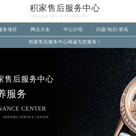
积家售后服务中心
JAEGER MAINTENANCE
服务项目
网点大全
中心介绍
问题/知识/资讯
积家售后服务中心竭诚为您服务！
家售后服务中心
养服务
NANCE CENTER
 - REPAIRS SERVICE CENTER