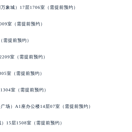
大厦38层09室（需提前预约）
万象城）17层1706室（需提前预约）
楼1224室（需提前预约）
大厦B座12楼03室（需提前预约）
009室（需提前预约）
心写字楼A座7楼709室（需提前预约）
2层04室（需提前预约）
室（需提前预约）
心A座907室（需提前预约）
A座(旺进大厦)18层09室（需提前预约）
2209室（需提前预约）
国际金融中心14楼14D（需提前预约）
广场写字楼10层06室（需提前预约）
805室（需提前预约）
心写字楼B座13层07室（需提前预约）
安国际中心E座6楼10室（需提前预约）
1304室（需提前预约）
B座17层1707室（需提前预约）
写字楼A座10层1002室（需提前预约）
广场）A1座办公楼14层07室（需提前预约）
心东1幢20楼2002室（需提前预约）
街70号华润万象城写字楼（鄂尔多斯大厦）23层2326室（需
）15层1508室（需提前预约）
州中心写字楼21层2102室（需提前预约）