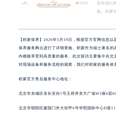
扬州市邗江区国展路29号星耀天地写字
安街进行
盐城市盐都区世纪大道5号盐城金融城写
验。积家
泰州市海陵区永定东路399号置地商
保…
宁波市江北区大闸南路500号来福士广
杭州市上城区钱江路1366号华润大厦
金华市金东区东市南街777号金华万达
【
积家保养】2026年5月19日，根据官方官网信
绍兴市越城区胜利东路379号世茂天
保养服务网点进行了详细查验。积家作为瑞士著名的
嘉兴市南湖区广益路705号嘉兴世界贸
内都能享受到高质量的服务。此次探访主要集中在北
南昌市红谷滩新区红谷中大道998号
对现场设备和服务流程的观察，我们对积家的服务体
济南市历下区经十路11111号华润中
广州市天河区天河路230号万菱汇国
积家官方售后服务中心地址：
广州市越秀区环市东路371-375号
深圳市罗湖区深南东路5001号华润大
北京市东城区东长安街1号王府井东方广场W3座6层6
惠州市惠城区江北文昌一路7号华贸大
厦门市思明区湖滨东路95号华润大厦写
北京市朝阳区建国门外大街甲6号华熙国际中心D座11
福州市鼓楼区五四路128-1号恒力城