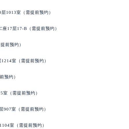
街交叉口积家售后服务中心（需提前预约）
得利名表维修授权店1楼积家售后服务中心（需提前预约）
层1013室（需提前预约）
得利名表维修授权店1楼积家售后服务中心（需提前预约）
国际中心D座11层1102室积家售后服务中心（北京总部）（需
座17层17-B（需提前预约）
广场W3座6层602室积家售后服务中心（需提前预约）
先天下积家售后服务中心（需提前预约）
需提前预约）
特大街积家售后服务中心（需提前预约）
街积家售后服务中心（需提前预约）
1214室（需提前预约）
3号王府井百货名表维修积家售后服务中心（需提前预约）
家售后服务中心（需提前预约）
提前预约）
霍洛街积家售后服务中心（需提前预约）
央街积家售后服务中心（需提前预约）
05室（需提前预约）
街积家售后服务中心（需提前预约）
路积家售后服务中心（需提前预约）
层907室（需提前预约）
大街积家售后服务中心（需提前预约）
市光明街与额尔敦路交叉口积家售后服务中心（需提前预约）
1104室（需提前预约）