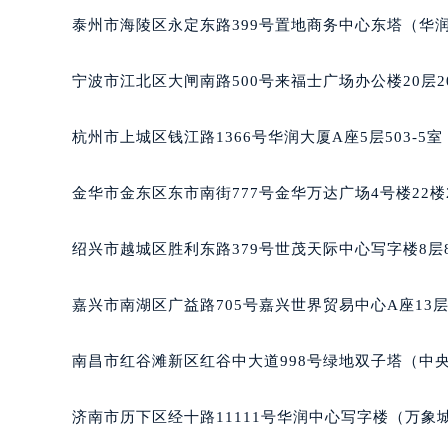
武汉市江汉区解放大道686号世界贸易
泰州市海陵区永定东路399号置地商务中心东塔（华润
南宁市青秀区金湖路59号地王大厦12
合肥市蜀山区潜山路111号万象城华润
宁波市江北区大闸南路500号来福士广场办公楼20层2
泉州市丰泽区宝洲路729号浦西万达中
青岛市南区山东路6号华润大厦B座2
杭州市上城区钱江路1366号华润大厦A座5层503-5
烟台市芝罘区胜利路139号万达金融中
长春市朝阳区西安大路727号中银大厦
金华市金东区东市南街777号金华万达广场4号楼22楼
贵阳市南明区都司高架桥路33号亨特
昆明市盘龙区北京路928号同德昆明
绍兴市越城区胜利东路379号世茂天际中心写字楼8层
石家庄市长安区中山东路39号勒泰中
西安市碑林区南关正街88号华侨城长
嘉兴市南湖区广益路705号嘉兴世界贸易中心A座13层
海口市龙华区金贸东路5号海口华润大厦
唐山市路南区新华东道100号万达广场
南昌市红谷滩新区红谷中大道998号绿地双子塔（中央
台州市椒江区东海大道1800号腾达中
内蒙古自治区呼和浩特市玉泉区大学西
济南市历下区经十路11111号华润中心写字楼（万象城
甘肃省兰州市七里河区西津西路16号兰