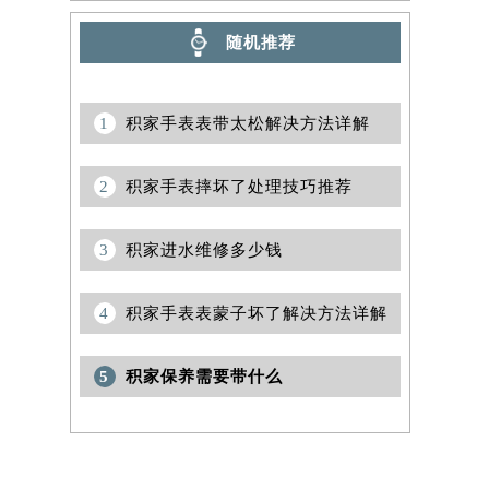
随机推荐
1
积家手表表带太松解决方法详解
2
积家手表摔坏了处理技巧推荐
3
积家进水维修多少钱
4
积家手表表蒙子坏了解决方法详解
5
积家保养需要带什么