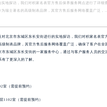
楼1号楼18层1803室（需提前预约）
的实地探访，我们对积家名表官方售后保养服务网点进行了详细
字楼1号楼16层1604室（需提前预约）
作为瑞士著名的高级制表品牌，其官方售后服务网络覆盖广泛，
务中心东塔写字楼（华润万象城）17层1706室（需提前预约）
场办公楼20层2009室（需提前预约）
写字楼A座5层503-5室（需提前预约）
广场写字楼4号楼22层2209室（需提前预约）
息以及对北京市东城区东长安街进行的实地探访，我们对积家名表官
际中心写字楼8层805室（需提前预约）
高级制表品牌，其官方售后服务网络覆盖广泛，确保了客户在全
易中心写字楼A座13层1304室（需提前预约）
京市东城区东长安街的一家服务中心，通过与客户服务人员的交
绿地双子塔（中央广场）A1座办公楼14层07室（需提前预约）
系有了更深入的了解。
心写字楼（万象城）15层1508室（需提前预约）
际中心写字楼A塔7层704室（需提前预约）
世界贸易中心大厦南塔写字楼15层07室（需提前预约）
厦写字楼17层1701室（需提前预约）
02室（需提前预约）
厦写字楼1座30层05室（需提前预约）
字楼B座11层1104室（需提前预约）
层1102室（需提前预约）
写字楼15层03室（需提前预约）