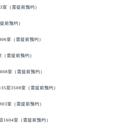
心写字楼24层2406B室（需提前预约）
03室（需提前预约）
代广场写字楼9层902室（需提前预约）
号世茂环球金融中心写字楼（芙蓉广场）10层13室（需提前预约
需提前预约）
楼29层2905室（需提前预约）
表服务中心（品牌授权店）3层整层（需提前预约）
806室（需提前预约）
表服务中心（品牌授权店）1层整层（需提前预约）
表服务中心（品牌授权店）1层整层（需提前预约）
3室（需提前预约）
（CCMALL）C座17层17-B（需提前预约）
10层1015室（需提前预约）
1008室（需提前预约）
心T2座写字楼29层03室（需提前预约）
厦7层G室（需提前预约）
35层3508室（需提前预约）
心C座12层1205室（需提前预约）
中心T1写字楼9层907室（需提前预约）
803室（需提前预约）
写字楼1座11层1104室（需提前预约）
楼16层1603室（需提前预约）
层1604室（需提前预约）
中心办公楼C座22层08室（需提前预约）