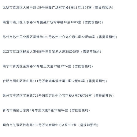
辽宁省营口市站前区市府路与渤海大街交叉口积家售后服务中心（需提前预约）
无锡市梁溪区人民中路139号恒隆广场写字楼1座11层1104室（需提前预约）
辽宁省沈阳市沈河区中街路137号亨得利名表维修授权店1楼积家售后服务中心（需提前预约）
南通市崇川区工农路57号圆融广场写字楼16层1603室（需提前预约）
辽宁省沈阳市沈河区中街路83号亨得利名表维修授权店1楼积家售后服务中心（需提前预约）
北京市朝阳区建国门外大街甲6号华熙国际中心D座11层1102室积家售后服务中心（北京总部）（需提前预约）
苏州市苏州工业园区星港街199号苏州中心办公楼C座22层08室（需提前预约）
北京市东城区东长安街1号王府井东方广场W3座6层602室积家售后服务中心（需提前预约）
河北省保定市竞秀区朝阳北大街北国先天下积家售后服务中心（需提前预约）
武汉市江汉区解放大道686号世界贸易大厦38层09室（需提前预约）
内蒙古自治区阿拉善盟市左旗土尔扈特大街积家售后服务中心（需提前预约）
内蒙古自治区巴彦淖尔市临河区新华街积家售后服务中心（需提前预约）
南宁市青秀区金湖路59号地王大厦12楼1224室（需提前预约）
内蒙古自治区包头市青山区幸福路甲3号王府井百货名表维修积家售后服务中心（需提前预约）
合肥市蜀山区潜山路111号万象城华润大厦B座12楼03室（需提前预约）
内蒙古自治区赤峰市红山区哈达街积家售后服务中心（需提前预约）
内蒙古自治区鄂尔多斯市东胜区伊金霍洛街积家售后服务中心（需提前预约）
泉州市丰泽区宝洲路729号浦西万达中心写字楼A座7楼709室（需提前预约）
内蒙古自治区呼伦贝尔市海拉尔区中央街积家售后服务中心（需提前预约）
内蒙古自治区通辽市科尔沁区明仁大街积家售后服务中心（需提前预约）
青岛市南区山东路6号华润大厦B座22层04室（需提前预约）
内蒙古自治区乌海市海勃湾区人民南路积家售后服务中心（需提前预约）
烟台市芝罘区胜利路139号万达金融中心A座907室（需提前预约）
内蒙古自治区乌兰察布市集宁区恩和大街积家售后服务中心（需提前预约）
内蒙古自治区锡林郭勒盟市锡林浩特市光明街与额尔敦路交叉口积家售后服务中心（需提前预约）