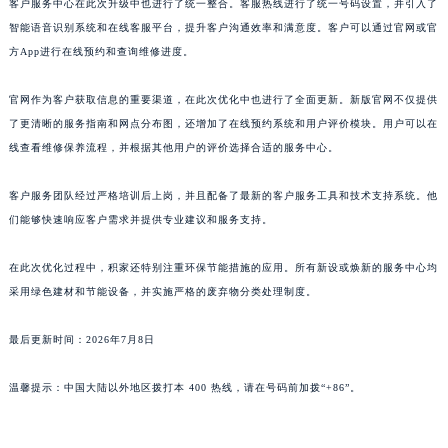
客户服务中心在此次升级中也进行了统一整合。客服热线进行了统一号码设置，并引入了
山东省潍坊市奎文区东风东街积家售后服务中心（需提前预约）
智能语音识别系统和在线客服平台，提升客户沟通效率和满意度。客户可以通过官网或官
山东省枣庄市滕州市北辛路与善国路交叉口积家售后服务中心（需提前预约）
方App进行在线预约和查询维修进度。
山东省淄博市张店区金晶大道积家售后服务中心（需提前预约）
官网作为客户获取信息的重要渠道，在此次优化中也进行了全面更新。新版官网不仅提供
上海市黄浦区南京东路299号宏伊国际广场写字楼8层806室积家售后服务中心（需提前预约）
了更清晰的服务指南和网点分布图，还增加了在线预约系统和用户评价模块。用户可以在
上海市徐汇区虹桥路3号港汇中心2座37层3705室积家售后服务中心（需提前预约）
线查看维修保养流程，并根据其他用户的评价选择合适的服务中心。
浙江省杭州市上城区钱江路1366号华润大厦A座5层503-5室积家售后服务中心（需提前预约）
浙江省湖州市吴兴区劳动路积家售后服务中心（需提前预约）
客户服务团队经过严格培训后上岗，并且配备了最新的客户服务工具和技术支持系统。他
浙江省嘉兴市南湖区广益路705号嘉兴世界贸易中心A座13层1304室积家售后服务中心（需提前预约）
们能够快速响应客户需求并提供专业建议和服务支持。
浙江省金华市金东区东市南街777号金华万达广场4号楼22楼2209室积家售后服务中心（需提前预约）
在此次优化过程中，积家还特别注重环保节能措施的应用。所有新设或焕新的服务中心均
浙江省丽水市莲都区解放街积家售后服务中心（需提前预约）
采用绿色建材和节能设备，并实施严格的废弃物分类处理制度。
浙江省宁波市江北区大闸南路500号来福士广场办公楼20层2009室积家售后服务中心（需提前预约）
浙江省衢州市柯城区上街积家售后服务中心（需提前预约）
最后更新时间：2026年7月8日
浙江省绍兴市越城区胜利东路379号世茂天际中心写字楼8层805室积家售后服务中心（需提前预约）
浙江省舟山市定海区解放东路积家售后服务中心（需提前预约）
温馨提示：中国大陆以外地区拨打本 400 热线，请在号码前加拨“+86”。
澳门特别行政区大堂区议事亭前地（新马路）积家售后服务中心（需提前预约）
澳门特别行政区风顺堂区南湾大马路积家售后服务中心（需提前预约）