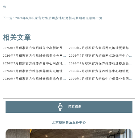
广西壮族自治区河池市金城江区金城江街道朝阳路积家售后服务中心（需提前预约）
情
广西壮族自治区贺州市八步区城东街道灵峰南路积家售后服务中心（需提前预约）
下一篇:
2026年6月积家官方售后网点地址更新与新增补充最终一览
广西壮族自治区来宾市兴宾区桂中大道积家售后服务中心（需提前预约）
广西壮族自治区柳州市城中区中山中路积家售后服务中心（需提前预约）
相关文章
广西壮族自治区钦州市钦南区金海湾东大街积家售后服务中心（需提前预约）
2026年7月积家官方售后服务中心新址及增设站点公告
2026年7月积家官方售后网点地址更新与新增补充速查
广西壮族自治区梧州市万秀区龙湖镇高旺路积家售后服务中心（需提前预约）
2026年7月积家官方售后维修保养业务网点重新配置补充最终通知确认文本
2026年7月积家官方维修网点及保养中心变动补充汇总文本内容
广西壮族自治区玉林市玉州区金玉路积家售后服务中心（需提前预约）
2026年7月积家官方维修保养中心网点地址变更及新开清单正式发布定稿
2026年7月积家官方保养维修站迁移及新开店说明文本正式对外定稿
海南省儋州市儋州市那大镇兰洋北路积家售后服务中心（需提前预约）
2026年7月积家官方维修保养服务点地址变动及新开完整目录文件公布
2026年7月积家官方保养维修中心地址更新及新开站点补充汇总说明
海南省东方市八所镇解放西路积家售后服务中心（需提前预约）
2026年7月积家官方售后维修保养综合服务中心搬迁新开
2026年7月积家官方维修中心保养业务网点最新变动补充确认稿
海南省琼海市嘉积镇东风路积家售后服务中心（需提前预约）
海南省三沙市西沙区西沙群岛永兴岛北京路积家售后服务中心（需提前预约）
海南省三亚市吉阳区迎宾路积家售后服务中心（需提前预约）
积家保养
海南省万宁市万城镇解放路积家售后服务中心（需提前预约）
海南省文昌市文城镇教育东路积家售后服务中心（需提前预约）
北京积家售后服务中心
海南省五指山市通什镇三月三大道积家售后服务中心（需提前预约）
香港特别行政区尖沙咀区油尖旺区广东道积家售后服务中心（需提前预约）