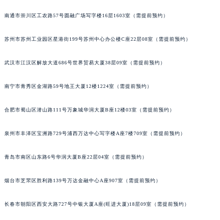
内蒙古自治区锡林郭勒盟市锡林浩特市光明街与额尔敦路交叉口积家售后服务中心（需提前预约）
南通市崇川区工农路57号圆融广场写字楼16层1603室（需提前预约）
内蒙古自治区兴安盟市乌兰浩特市兴安大街积家售后服务中心（需提前预约）
山西省大同市平城区迎宾街积家售后服务中心（需提前预约）
苏州市苏州工业园区星港街199号苏州中心办公楼C座22层08室（需提前预约）
山西省晋城市城区黄华街积家售后服务中心（需提前预约）
武汉市江汉区解放大道686号世界贸易大厦38层09室（需提前预约）
山西省晋中市榆次区顺城街积家售后服务中心（需提前预约）
山西省临汾市尧都区解放路积家售后服务中心（需提前预约）
南宁市青秀区金湖路59号地王大厦12楼1224室（需提前预约）
山西省吕梁市离石区永宁中路与建设街交叉口积家售后服务中心（需提前预约）
山西省朔州市朔城区怡西路与鄯阳西街交汇处积家售后服务中心（需提前预约）
合肥市蜀山区潜山路111号万象城华润大厦B座12楼03室（需提前预约）
山西省忻州市忻府区和平东街与七一南路交叉口积家售后服务中心（需提前预约）
山西省阳泉市郊区平阳东街与新城大道交叉口积家售后服务中心（需提前预约）
泉州市丰泽区宝洲路729号浦西万达中心写字楼A座7楼709室（需提前预约）
山西省运城市盐湖区河东街积家售后服务中心（需提前预约）
青岛市南区山东路6号华润大厦B座22层04室（需提前预约）
山西省长治市潞州区英雄中路积家售后服务中心（需提前预约）
山西省太原市迎泽区迎泽街道解放路15号亨得利名表维修授权店3楼积家售后服务中心（需提前预约）
烟台市芝罘区胜利路139号万达金融中心A座907室（需提前预约）
天津市和平区赤峰道136号天津国际金融中心26层2603室积家售后服务中心（需提前预约）
安徽省安庆市迎江区人民路积家售后服务中心（需提前预约）
长春市朝阳区西安大路727号中银大厦A座(旺进大厦)18层09室（需提前预约）
安徽省蚌埠市蚌山区淮河路积家售后服务中心（需提前预约）