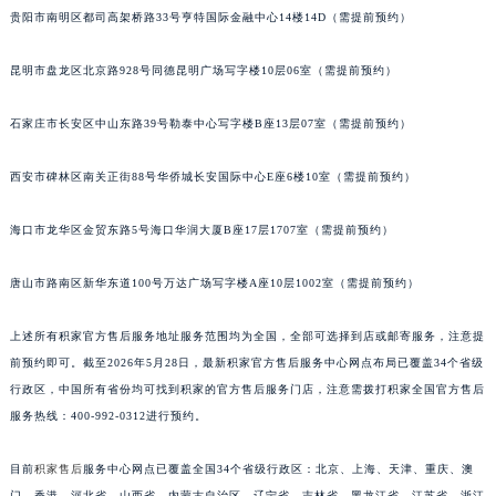
贵阳市南明区都司高架桥路33号亨特国际金融中心14楼14D（需提前预约）
安徽省亳州市谯城区魏武大道积家售后服务中心（需提前预约）
安徽省池州市贵池区长江路积家售后服务中心（需提前预约）
昆明市盘龙区北京路928号同德昆明广场写字楼10层06室（需提前预约）
安徽省滁州市琅琊区南谯北路积家售后服务中心（需提前预约）
安徽省阜阳市颍州区颍州北路积家售后服务中心（需提前预约）
石家庄市长安区中山东路39号勒泰中心写字楼B座13层07室（需提前预约）
安徽省淮北市相山区淮海路积家售后服务中心（需提前预约）
安徽省淮南市田家庵区国庆中路积家售后服务中心（需提前预约）
西安市碑林区南关正街88号华侨城长安国际中心E座6楼10室（需提前预约）
安徽省黄山市屯溪区黄山西路积家售后服务中心（需提前预约）
海口市龙华区金贸东路5号海口华润大厦B座17层1707室（需提前预约）
安徽省六安市金安区解放中路积家售后服务中心（需提前预约）
安徽省马鞍山市雨山区湖南西路积家售后服务中心（需提前预约）
唐山市路南区新华东道100号万达广场写字楼A座10层1002室（需提前预约）
安徽省宿州市埇桥区人民中路积家售后服务中心（需提前预约）
安徽省铜陵市铜官区石城大道积家售后服务中心（需提前预约）
上述所有积家官方售后服务地址服务范围均为全国，全部可选择到店或邮寄服务，注意提
安徽省芜湖市镜湖区中山路步行街积家售后服务中心（需提前预约）
前预约即可。截至2026年5月28日，最新积家官方售后服务中心网点布局已覆盖34个省级
行政区，中国所有省份均可找到积家的官方售后服务门店，注意需拨打积家全国官方售后
安徽省宣城市宣州区叠嶂西路积家售后服务中心（需提前预约）
服务热线：400-992-0312进行预约。
福建省龙岩市新罗区九一南路积家售后服务中心（需提前预约）
福建省南平市建阳区人民西路积家售后服务中心（需提前预约）
目前
积家售后
服务中心网点已覆盖全国34个省级行政区：北京、上海、天津、重庆、澳
福建省宁德市蕉城区天湖东路积家售后服务中心（需提前预约）
门、香港、河北省、山西省、内蒙古自治区、辽宁省、吉林省、黑龙江省、江苏省、浙江