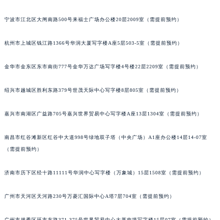
苏州市苏州工业园区星港街199号苏州中心办公楼C座22层08室（需提前预约）
宁波市江北区大闸南路500号来福士广场办公楼20层2009室（需提前预约）
武汉市江汉区解放大道686号世界贸易大厦38层09室（需提前预约）
南宁市青秀区金湖路59号地王大厦12楼1224室（需提前预约）
杭州市上城区钱江路1366号华润大厦写字楼A座5层503-5室（需提前预约）
合肥市蜀山区潜山路111号万象城华润大厦B座12楼03室（需提前预约）
泉州市丰泽区宝洲路729号浦西万达中心写字楼A座7楼709室（需提前预约）
金华市金东区东市南街777号金华万达广场写字楼4号楼22层2209室（需提前预约）
青岛市南区山东路6号华润大厦B座22层04室（需提前预约）
绍兴市越城区胜利东路379号世茂天际中心写字楼8层805室（需提前预约）
烟台市芝罘区胜利路139号万达金融中心A座907室（需提前预约）
长春市朝阳区西安大路727号中银大厦A座(旺进大厦)18层09室（需提前预约）
嘉兴市南湖区广益路705号嘉兴世界贸易中心写字楼A座13层1304室（需提前预约）
贵阳市南明区都司高架桥路33号亨特国际金融中心14楼14D（需提前预约）
昆明市盘龙区北京路928号同德昆明广场写字楼10层06室（需提前预约）
南昌市红谷滩新区红谷中大道998号绿地双子塔（中央广场）A1座办公楼14层14-07室
石家庄市长安区中山东路39号勒泰中心写字楼B座13层07室（需提前预约）
（需提前预约）
西安市碑林区南关正街88号华侨城长安国际中心E座6楼10室（需提前预约）
济南市历下区经十路11111号华润中心写字楼（万象城）15层1508室（需提前预约）
海口市龙华区金贸东路5号海口华润大厦B座17层1707室（需提前预约）
唐山市路南区新华东道100号万达广场写字楼A座10层1002室（需提前预约）
广州市天河区天河路230号万菱汇国际中心A塔7层704室（需提前预约）
台州市椒江区东海大道1800号腾达中心东1幢20楼2002室（需提前预约）
内蒙古自治区呼和浩特市玉泉区大学西街70号华润万象城写字楼（鄂尔多斯大厦）23层2326室（需提前预约）
广州市越秀区环市东路371-375号世界贸易中心大厦南塔写字楼15层07室（需提前预约）