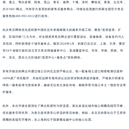
洲、遵义、鄂尔多斯、阳泉、昆山、黄石、湘潭、十堰、漳州、攀枝花、香港、台北等，
江西省景德镇市珠山区珠山中路积家售后服务中心（需提前预约）
共计360+网点，均有官方直营的积家售后服务网点，详细信息需拨打积家全国官方售后
江西省九江市浔阳区浔阳路积家售后服务中心（需提前预约）
服务热线400-992-0312进行咨询。
江西省南昌市红谷滩新区红谷中大道998号绿地双子塔（中央广场）A1座办公楼14层1407室积家售后服务中心（需提前预约）
江西省萍乡市安源区萍安北大道与康庄路交叉口积家售后服务中心（需提前预约）
此次售后网络优化是积家中国区近年来规模最大的服务升级工程。聚焦“直营提质、扩
容、区域均衡”三大方向，对全国原有售后网点进行重新选址、装修焕新、设备迭代与人
江西省上饶市信州区滨江西路积家售后服务中心（需提前预约）
员培训，同时新增多个城市服务点。截至2026年5月，积家已在北京、上海、天津、重庆
江西省新余市渝水区北湖西路积家售后服务中心（需提前预约）
等34个省级行政区设立官方售后维修服务中心，形成覆盖华北、华东、华南、西南、华
江西省宜春市袁州区中山中路积家售后服务中心（需提前预约）
中、东北、西北七大区域的“直营中心+服务点”双轨网络。
江西省鹰潭市月湖区胜利东路积家售后服务中心（需提前预约）
山东省德州市德城区东风中路积家售后服务中心（需提前预约）
所有升级后的网点均通过瑞士日内瓦总部严格认证。统一配备瑞士进口精密检测仪器和
山东省东营市东营区济南路积家售后服务中心（需提前预约）
100%原厂供应配件，并由经品牌专项培训认证的资深制表师提供服务。严格执行积家全
球统一服务标准与质保体系，确保无论表主身处何地，都能享受与瑞士本土一致的专业养
山东省济南市历下区经十路11111号华润中心写字楼（万象城）15层1508室积家售后服务中心（需提前预约）
护服务。
山东省济宁市任城区太白楼路积家售后服务中心（需提前预约）
山东省莱芜市文化南路8号银座商城名表维修一楼名表维修积家售后服务中心（需提前预约）
此外，本次升级全面强化了网点私密性与舒适度。新址多选址城市核心商圈高端写字楼，
山东省临沂市兰山区解放路积家售后服务中心（需提前预约）
优化服务空间布局，为表主提供更安心舒适的售后体验。例如，在北京的新址位于王府井
山东省日照市东港区烟台路积家售后服务中心（需提前预约）
商圈的高端写字楼内，在上海则位于陆家嘴金融中心的核心位置。
山东省泰安市泰山区财源街道泰山大街积家售后服务中心（需提前预约）