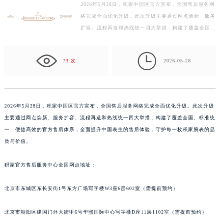
2026年5月28日，积家中国区官方宣布，全国售后服务网
徐州市鼓楼区淮海东路29号苏宁广场IFC国际金融中心写字楼35层3508室（需提前预约）
络完成全面优化升级。此次升级主要通过网点焕新、服务
扬州市邗江区国展路29号星耀天地写字楼1号楼18层1803室（需提前预约）
扩容、流程再造和热线统一四大举措，构建了覆盖全国、
盐城市盐都区世纪大道5号盐城金融城写字楼1号楼16层1604室（需提前预约）
标准统一、便捷高效的官方售后体系，全面提升中国表
泰州市海陵区永定东路399号置地商务中心东塔写字楼（华润万象城）17层1706室（需提前预约）
主…

73 次
2026-05-28
宁波市江北区大闸南路500号来福士广场办公楼20层2009室（需提前预约）
杭州市上城区钱江路1366号华润大厦写字楼A座5层503-5室（需提前预约）
金华市金东区东市南街777号金华万达广场写字楼4号楼22层2209室（需提前预约）
绍兴市越城区胜利东路379号世茂天际中心写字楼8层805室（需提前预约）
2026年5月28日，积家中国区官方宣布，全国售后服务网络完成全面优化升级。此次升级
主要通过网点焕新、服务扩容、流程再造和热线统一四大举措，构建了覆盖全国、标准统
嘉兴市南湖区广益路705号嘉兴世界贸易中心写字楼A座13层1304室（需提前预约）
一、便捷高效的官方售后体系，全面提升中国表主的售后体验，守护每一枚积家腕表的品
南昌市红谷滩新区红谷中大道998号绿地双子塔（中央广场）A1座办公楼14层07室（需提前预约）
质与价值。
济南市历下区经十路11111号华润中心写字楼（万象城）15层1508室（需提前预约）
广州市天河区天河路230号万菱汇国际中心写字楼A塔7层704室（需提前预约）
积家官方售后服务中心全国网点地址：
广州市越秀区环市东路371-375号世界贸易中心大厦南塔写字楼15层07室（需提前预约）
深圳市罗湖区深南东路5001号华润大厦写字楼17层1701室（需提前预约）
北京市东城区东长安街1号东方广场写字楼W3座6层602室（需提前预约）
惠州市惠城区江北文昌一路7号华贸大厦写字楼1座30层05室（需提前预约）
北京市朝阳区建国门外大街甲6号华熙国际中心写字楼D座11层1102室（需提前预约）
厦门市思明区湖滨东路95号华润大厦写字楼B座11层1104室（需提前预约）