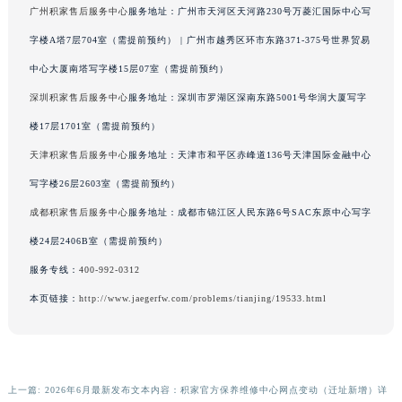
广州积家售后服务中心
服务地址：广州市天河区天河路230号万菱汇国际中心写
广东省梅州市梅江区金燕大道积家售后服务中心（需提前预约）
字楼A塔7层704室（需提前预约） | 广州市越秀区环市东路371-375号世界贸易
广东省清远市清城区湖西路积家售后服务中心（需提前预约）
广东省汕头市龙湖区长平路积家售后服务中心（需提前预约）
中心大厦南塔写字楼15层07室（需提前预约）
广东省汕尾市城区香洲街道园林社区翠园街积家售后服务中心（需提前预约）
深圳积家售后服务中心
服务地址：深圳市罗湖区深南东路5001号华润大厦写字
广东省韶关市武江区芙蓉新区与老城中心交汇处积家售后服务中心（需提前预约）
楼17层1701室（需提前预约）
广东省深圳市罗湖区深南东路5001号华润大厦17层1701室积家售后服务中心（需提前预约）
天津积家售后服务中心
服务地址：天津市和平区赤峰道136号天津国际金融中心
广东省阳江市江城区东风一路积家售后服务中心（需提前预约）
写字楼26层2603室（需提前预约）
广东省云浮市云城区金山路积家售后服务中心（需提前预约）
成都积家售后服务中心
服务地址：成都市锦江区人民东路6号SAC东原中心写字
广东省湛江市赤坎区观海北路积家售后服务中心（需提前预约）
楼24层2406B室（需提前预约）
广东省肇庆市端州区信安大道与砚都大道交汇处积家售后服务中心（需提前预约）
广西壮族自治区百色市右江区中山二路积家售后服务中心（需提前预约）
服务专线：
400-992-0312
广西壮族自治区北海市海城区北京路积家售后服务中心（需提前预约）
本页链接：
http://www.jaegerfw.com/problems/tianjing/19533.html
广西壮族自治区崇左市江州区石景林街道友谊大道与丽川路交汇处积家售后服务中心（需提前预约）
广西壮族自治区防城港市港口区金花茶大道积家售后服务中心（需提前预约）
广西壮族自治区贵港市港北区港城街道布山大道与仙衣路交叉口积家售后服务中心（需提前预约）
上一篇:
2026年6月最新发布文本内容：积家官方保养维修中心网点变动（迁址新增）详
广西壮族自治区桂林市秀峰区红岭路积家售后服务中心（需提前预约）