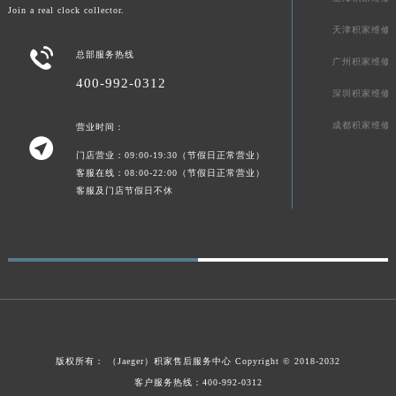
Join a real clock collector.
陕西省榆林市榆阳区长兴路积家售后服务中心（需提前预约）
天津积家维修
新疆维吾尔自治区阿克苏市东大街积家售后服务中心（需提前预约）

总部服务热线
广州积家维修
新疆维吾尔自治区阿拉尔市胜利大道积家售后服务中心（需提前预约）
400-992-0312
新疆维吾尔自治区阿拉山口市友好路积家售后服务中心（需提前预约）
深圳积家维修
新疆维吾尔自治区阿勒泰市解放路积家售后服务中心（需提前预约）
成都积家维修
营业时间：

新疆维吾尔自治区阿图什市光明路积家售后服务中心（需提前预约）
门店营业：09:00-19:30（节假日正常营业）
新疆维吾尔自治区白杨市军垦路积家售后服务中心（需提前预约）
客服在线：08:00-22:00（节假日正常营业）
新疆维吾尔自治区北屯市团结路积家售后服务中心（需提前预约）
客服及门店节假日不休
新疆维吾尔自治区博乐市博乐市北京路积家售后服务中心（需提前预约）
新疆维吾尔自治区昌吉市延安北路积家售后服务中心（需提前预约）
新疆维吾尔自治区阜康市博峰路积家售后服务中心（需提前预约）
新疆维吾尔自治区哈密市伊州区建国北路积家售后服务中心（需提前预约）
新疆维吾尔自治区和田市和田市北京西路积家售后服务中心（需提前预约）
新疆维吾尔自治区胡杨河市胡杨河市胡杨路积家售后服务中心（需提前预约）
版权所有：
（Jaeger）
积家售后服务中心
Copyright © 2018-2032
新疆维吾尔自治区霍尔果斯市亚欧北路积家售后服务中心（需提前预约）
客户服务热线：400-992-0312
新疆维吾尔自治区喀什市解放北路积家售后服务中心（需提前预约）