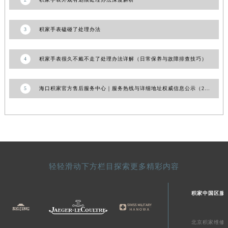
青海省海西蒙古族藏族自治州德令哈市柴达木路积家售后服务中心（需提前预约）
青海省黄南藏族自治州同仁市德合隆路积家售后服务中心（需提前预约）
3
积家手表磕碰了处理办法
青海省西宁市城西区海湖新区西关大道积家售后服务中心（需提前预约）
青海省玉树藏族自治州结古镇胜利路积家售后服务中心（需提前预约）
4
积家手表很久不戴不走了处理办法详解（日常保养与故障排查技巧）
陕西省安康市汉滨区金州路积家售后服务中心（需提前预约）
陕西省宝鸡市渭滨区经二路积家售后服务中心（需提前预约）
5
海口积家官方售后服务中心｜服务热线与详细地址权威信息公示（2026年7月更新）
陕西省汉中市汉台区北大街积家售后服务中心（需提前预约）
陕西省商洛市商州区州城街积家售后服务中心（需提前预约）
陕西省铜川市王益区红旗街积家售后服务中心（需提前预约）
陕西省渭南市临渭区东风大街积家售后服务中心（需提前预约）
陕西省咸阳市秦都区沣西新城统一西路与白马河路交汇处积家售后服务中心（需提前预约）
轻轻滑动下方栏目探索更多精彩内容
陕西省延安市宝塔区中心街积家售后服务中心（需提前预约）
陕西省榆林市榆阳区长兴路积家售后服务中心（需提前预约）
积家中国区服
新疆维吾尔自治区阿克苏市东大街积家售后服务中心（需提前预约）
新疆维吾尔自治区阿拉尔市胜利大道积家售后服务中心（需提前预约）
北京积家维修
新疆维吾尔自治区阿拉山口市友好路积家售后服务中心（需提前预约）