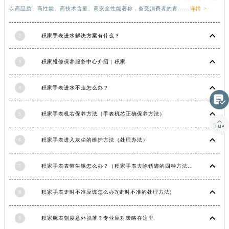
以高品质、高性能、高技术含量、高安全性能著称，备受消费者的青......
详情 >
湖南省娄底市娄星区长青街积家售后服务中心（需提前预约）
湖南省邵阳市双清区东风路积家售后服务中心（需提前预约）
2
积家手表进水解决方案有什么？
湖南省湘潭市雨湖区莲城大道积家售后服务中心（需提前预约）
湖南省益阳市赫山区桃花仑路积家售后服务中心（需提前预约）
3
积家维修保养服务中心介绍 | 积家
湖南省永州市冷水滩区永州大道与中兴路交叉口积家售后服务中心（需提前预约）
湖南省岳阳市岳阳楼区东茅岭路积家售后服务中心（需提前预约）
4
积家手表进水不走怎么办？
湖南省张家界市永定区解放路积家售后服务中心（需提前预约）

湖南省长沙市芙蓉区建湘路393号世茂环球金融中心写字楼10层1013室积家售后服务中心（需提前预约）
5
积家手表机芯保养方法（手表机芯正确保养方法）

湖南省株洲市芦淞区建设南路积家售后服务中心（需提前预约）
甘肃省白银市白银区北京路积家售后服务中心（需提前预约）
6
积家手表进入灰尘的维护方法（处理办法）
甘肃省定西市安定区解放路积家售后服务中心（需提前预约）
7
积家手表表带生锈怎么办？（积家手表去除锈迹的四种方法）
甘肃省敦煌市沙州镇阳关中路积家售后服务中心（需提前预约）
甘肃省合作市人民街积家售后服务中心（需提前预约）
8
积家手表走时不准应该怎么办?(走时不准的处理方法)
甘肃省嘉峪关市雄关区新华中路积家售后服务中心（需提前预约）
甘肃省金昌市金川区北京路积家售后服务中心（需提前预约）
9
积家腕表刻度意外脱落？专业应对策略在这里
甘肃省酒泉市肃州区西大街积家售后服务中心（需提前预约）