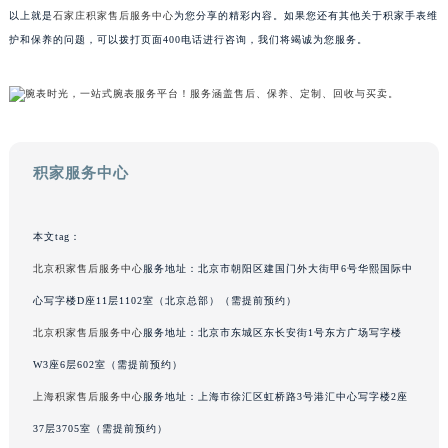
以上就是
石家庄积家售后服务中心
为您分享的精彩内容。如果您还有其他关于积家手表维
澳门省路氹城市金光大道积家售后服务中心（需提前预约）
护和保养的问题，可以拨打页面400电话进行咨询，我们将竭诚为您服务。
澳门特别行政区望德堂区塔石广场积家售后服务中心（需提前预约）
福建省福州市鼓楼区五四路128-1号恒力城写字楼15层03室积家售后服务中心（需提前预约）
福建省厦门市思明区湖滨东路95号万象城华润大厦B座11层1104室积家售后服务中心（需提前预约）
广东省潮州市潮安区新风路与潮汕路交汇处积家售后服务中心（需提前预约）
广东省广州市天河区天河路230号万菱汇国际中心A塔7层704室积家售后服务中心（需提前预约）
积家服务中心
广东省广州市越秀区环市东路371-375号世界贸易中心大厦南塔15层1507室积家售后服务中心（需提前预约）
广东省河源市源城区越王大道积家售后服务中心（需提前预约）
本文tag：
广东省惠州市惠城区江北文昌一路7号华贸大厦1座30层3005室积家售后服务中心（需提前预约）
北京积家售后服务中心
服务地址：北京市朝阳区建国门外大街甲6号华熙国际中
广东省江门市蓬江区广场西路积家售后服务中心（需提前预约）
广东省揭阳市榕城进贤门步行街积家售后服务中心（需提前预约）
心写字楼D座11层1102室（北京总部）（需提前预约）
广东省茂名市电白区水东街道迎宾大道积家售后服务中心（需提前预约）
北京积家售后服务中心
服务地址：北京市东城区东长安街1号东方广场写字楼
广东省梅州市梅江区金燕大道积家售后服务中心（需提前预约）
W3座6层602室（需提前预约）
广东省清远市清城区湖西路积家售后服务中心（需提前预约）
上海积家售后服务中心
服务地址：上海市徐汇区虹桥路3号港汇中心写字楼2座
广东省汕头市龙湖区长平路积家售后服务中心（需提前预约）
37层3705室（需提前预约）
广东省汕尾市城区香洲街道园林社区翠园街积家售后服务中心（需提前预约）