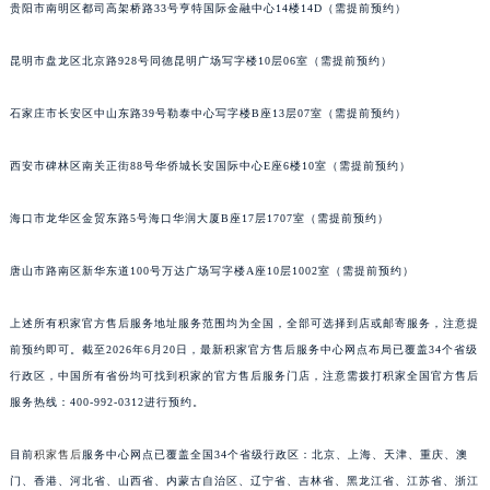
贵阳市南明区都司高架桥路33号亨特国际金融中心14楼14D（需提前预约）
安徽省淮北市相山区淮海路积家售后服务中心（需提前预约）
安徽省淮南市田家庵区国庆中路积家售后服务中心（需提前预约）
昆明市盘龙区北京路928号同德昆明广场写字楼10层06室（需提前预约）
安徽省黄山市屯溪区黄山西路积家售后服务中心（需提前预约）
安徽省六安市金安区解放中路积家售后服务中心（需提前预约）
石家庄市长安区中山东路39号勒泰中心写字楼B座13层07室（需提前预约）
安徽省马鞍山市雨山区湖南西路积家售后服务中心（需提前预约）
西安市碑林区南关正街88号华侨城长安国际中心E座6楼10室（需提前预约）
安徽省宿州市埇桥区人民中路积家售后服务中心（需提前预约）
安徽省铜陵市铜官区石城大道积家售后服务中心（需提前预约）
海口市龙华区金贸东路5号海口华润大厦B座17层1707室（需提前预约）
安徽省芜湖市镜湖区中山路步行街积家售后服务中心（需提前预约）
安徽省宣城市宣州区叠嶂西路积家售后服务中心（需提前预约）
唐山市路南区新华东道100号万达广场写字楼A座10层1002室（需提前预约）
福建省龙岩市新罗区九一南路积家售后服务中心（需提前预约）
上述所有积家官方售后服务地址服务范围均为全国，全部可选择到店或邮寄服务，注意提
福建省南平市建阳区人民西路积家售后服务中心（需提前预约）
前预约即可。截至2026年6月20日，最新积家官方售后服务中心网点布局已覆盖34个省级
福建省宁德市蕉城区天湖东路积家售后服务中心（需提前预约）
行政区，中国所有省份均可找到积家的官方售后服务门店，注意需拨打积家全国官方售后
福建省莆田市城厢区霞林街道荔华东大道积家售后服务中心（需提前预约）
服务热线：400-992-0312进行预约。
福建省三明市三元区东乾二路积家售后服务中心（需提前预约）
福建省漳州市龙文区步港路积家售后服务中心（需提前预约）
目前
积家售后
服务中心网点已覆盖全国34个省级行政区：北京、上海、天津、重庆、澳
江苏省常州市新北区龙锦路1590号现代传媒中心5号楼10层1008室积家售后服务中心（需提前预约）
门、香港、河北省、山西省、内蒙古自治区、辽宁省、吉林省、黑龙江省、江苏省、浙江