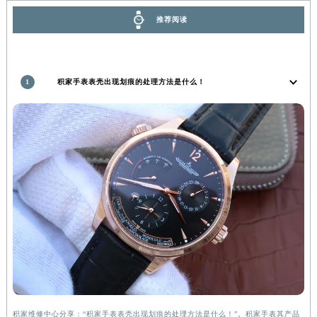
河南省驻马店市驿城区乐山大道与置地大道交叉口积家售后服务中心（需提前预约）
推荐阅读
湖北省鄂州市鄂城区文星大道积家售后服务中心（需提前预约）
湖北省黄冈市黄州区赤壁大道积家售后服务中心（需提前预约）
湖北省黄石市黄石港区武汉路积家售后服务中心（需提前预约）
1
积家手表表壳出现划痕的处理方法是什么！
湖北省荆门市东宝中天街步行街积家售后服务中心（需提前预约）
湖北省荆州市荆州区荆中路积家售后服务中心（需提前预约）
湖北省十堰市茅箭区人民北路积家售后服务中心（需提前预约）
湖北省随州市曾都区青年路积家售后服务中心（需提前预约）
湖北省咸宁市咸安区长安大道积家售后服务中心（需提前预约）
湖北省襄阳市樊城区长虹路与人民路交叉口积家售后服务中心（需提前预约）
湖北省孝感市孝南区复兴大道积家售后服务中心（需提前预约）
湖北省宜昌市西陵区夷陵大道与港窑路积家售后服务中心（需提前预约）
湖南省常德市武陵区人民路积家售后服务中心（需提前预约）
湖南省郴州市北湖区国庆北路积家售后服务中心（需提前预约）
湖南省衡阳市雁峰区解放路积家售后服务中心（需提前预约）
湖南省怀化市鹤城区迎丰中路积家售后服务中心（需提前预约）
积家维修中心分享：“积家手表表壳出现划痕的处理方法是什么！”。积家手表其产品