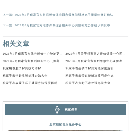
广西壮族自治区钦州市钦南区金海湾东大街积家售后服务中心（需提前预约）
广西壮族自治区梧州市万秀区龙湖镇高旺路积家售后服务中心（需提前预约）
上一篇:
2026年6月积家官方售后维修保养网点最终简明补充手册最终修订确认
广西壮族自治区玉林市玉州区金玉路积家售后服务中心（需提前预约）
下一篇:
2026年6月积家官方维修保养综合服务中心调整补充公告确认稿发布
海南省儋州市儋州市那大镇兰洋北路积家售后服务中心（需提前预约）
海南省东方市八所镇解放西路积家售后服务中心（需提前预约）
相关文章
海南省琼海市嘉积镇东风路积家售后服务中心（需提前预约）
2026年7月积家官方保养维修中心地址更新及新开站点补充汇总
2026年7月关于积家官方维修保养中心网点搬迁新增的正式文件内容全面公开
海南省三沙市西沙区西沙群岛永兴岛北京路积家售后服务中心（需提前预约）
2026年7月积家官方售后服务中心（保养维修）迁址与增设信息
2026年6月积家官方售后维修中心及保养中心最新动态补充确认终稿
海南省三亚市吉阳区迎宾路积家售后服务中心（需提前预约）
积家腕表脏了解决技巧详解
积家手表生锈了解决方法深度解析
海南省万宁市万城镇解放路积家售后服务中心（需提前预约）
积家手表指针生锈处理办法大全
积家手表表带过短解决技巧是什么
海南省文昌市文城镇教育东路积家售后服务中心（需提前预约）
积家手表表蒙子坏了处理办法深度解析
积家手表走时不准处理办法大全
海南省五指山市通什镇三月三大道积家售后服务中心（需提前预约）
香港特别行政区尖沙咀区油尖旺区广东道积家售后服务中心（需提前预约）
香港特别行政区金钟区中西区金钟道积家售后服务中心（需提前预约）
积家保养
香港特别行政区九龙区油尖旺区弥敦道积家售后服务中心（需提前预约）
香港特别行政区铜锣湾区湾仔区轩尼诗道积家售后服务中心（需提前预约）
北京积家售后服务中心
河南省安阳市文峰区解放大道积家售后服务中心（需提前预约）