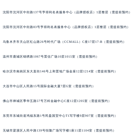
北京市朝阳区建国门外大街甲6号华熙国际中心D座11层1102室积家售后服务中心（北京总部）（需提前预约）
沈阳市沈河区中街路137号亨得利名表服务中心（品牌授权店）1层整层（需提前预约）
北京市东城区东长安街1号王府井东方广场W3座6层602室积家售后服务中心（需提前预约）
河北省保定市竞秀区朝阳北大街北国先天下积家售后服务中心（需提前预约）
沈阳市沈河区中街路83号亨得利名表服务中心（品牌授权店）1层整层（需提前预约）
内蒙古自治区阿拉善盟市左旗土尔扈特大街积家售后服务中心（需提前预约）
内蒙古自治区巴彦淖尔市临河区新华街积家售后服务中心（需提前预约）
乌鲁木齐市天山区红山路26号时代广场（CCMALL）C座17层17-B（需提前预约）
内蒙古自治区包头市青山区幸福路甲3号王府井百货名表维修积家售后服务中心（需提前预约）
温州市鹿城区锦绣路1067号置信广场10层1015室（需提前预约）
内蒙古自治区赤峰市红山区哈达街积家售后服务中心（需提前预约）
内蒙古自治区鄂尔多斯市东胜区伊金霍洛街积家售后服务中心（需提前预约）
哈尔滨市南岗区东大直街146号上和置地广场金座12层1214室（需提前预约）
内蒙古自治区呼伦贝尔市海拉尔区中央街积家售后服务中心（需提前预约）
内蒙古自治区通辽市科尔沁区明仁大街积家售后服务中心（需提前预约）
大连市中山区人民路15号国际金融大厦7层G室（需提前预约）
内蒙古自治区乌海市海勃湾区人民南路积家售后服务中心（需提前预约）
内蒙古自治区乌兰察布市集宁区恩和大街积家售后服务中心（需提前预约）
佛山市禅城区季华五路57号万科金融中心C座12层1205室（需提前预约）
内蒙古自治区锡林郭勒盟市锡林浩特市光明街与额尔敦路交叉口积家售后服务中心（需提前预约）
东莞市东城街道鸿福东路1号民盈国贸中心T1写字楼9层907室（需提前预约）
内蒙古自治区兴安盟市乌兰浩特市兴安大街积家售后服务中心（需提前预约）
山西省大同市平城区迎宾街积家售后服务中心（需提前预约）
无锡市梁溪区人民中路139号恒隆广场写字楼1座11层1104室（需提前预约）
山西省晋城市城区黄华街积家售后服务中心（需提前预约）