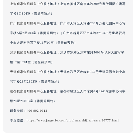
上海积家售后服务中心
服务地址：上海市黄浦区南京东路299号宏伊国际广场写
广东省韶关市武江区芙蓉新区与老城中心交汇处积家售后服务中心（需提前预约）
字楼8层806室（需提前预约）
广东省深圳市罗湖区深南东路5001号华润大厦17层1701室积家售后服务中心（需提前预约）
广东省阳江市江城区东风一路积家售后服务中心（需提前预约）
广州积家售后服务中心
服务地址：广州市天河区天河路230号万菱汇国际中心写
广东省云浮市云城区金山路积家售后服务中心（需提前预约）
字楼A塔7层704室（需提前预约） | 广州市越秀区环市东路371-375号世界贸易
广东省湛江市赤坎区观海北路积家售后服务中心（需提前预约）
中心大厦南塔写字楼15层07室（需提前预约）
广东省肇庆市端州区信安大道与砚都大道交汇处积家售后服务中心（需提前预约）
深圳积家售后服务中心
服务地址：深圳市罗湖区深南东路5001号华润大厦写字
广西壮族自治区百色市右江区中山二路积家售后服务中心（需提前预约）
楼17层1701室（需提前预约）
广西壮族自治区北海市海城区北京路积家售后服务中心（需提前预约）
天津积家售后服务中心
服务地址：天津市和平区赤峰道136号天津国际金融中心
广西壮族自治区崇左市江州区石景林街道友谊大道与丽川路交汇处积家售后服务中心（需提前预约）
写字楼26层2603室（需提前预约）
广西壮族自治区防城港市港口区金花茶大道积家售后服务中心（需提前预约）
广西壮族自治区贵港市港北区港城街道布山大道与仙衣路交叉口积家售后服务中心（需提前预约）
成都积家售后服务中心
服务地址：成都市锦江区人民东路6号SAC东原中心写字
广西壮族自治区桂林市秀峰区红岭路积家售后服务中心（需提前预约）
楼24层2406B室（需提前预约）
广西壮族自治区河池市金城江区金城江街道朝阳路积家售后服务中心（需提前预约）
服务专线：
400-992-0312
广西壮族自治区贺州市八步区城东街道灵峰南路积家售后服务中心（需提前预约）
本页链接：
https://www.jaegerfw.com/problems/shijiazhuang/20777.html
广西壮族自治区来宾市兴宾区桂中大道积家售后服务中心（需提前预约）
广西壮族自治区柳州市城中区中山中路积家售后服务中心（需提前预约）