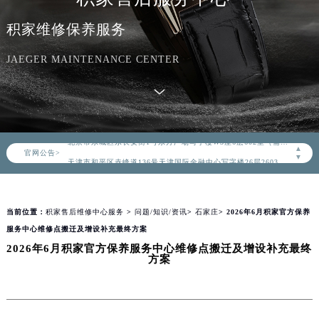
积家维修保养服务
2026年8月积家中国区售后服务网络优化升级公告
2026年8月积家全国官方售后客户服务热线：400-992-0312
JAEGER MAINTENANCE CENTER
积家官方全国统一服务热线400-992-0312，服务覆盖中国大陆、香港、澳门、台湾全部区域（非大陆需加拨“+86”）
2026年8月积家售后服务中心最新网点地址：
北京市朝阳区建国门外大街甲6号华熙国际中心写字楼D座11层1102室（北京总部）（需提前预约）
北京市东城区东长安街1号东方广场写字楼W3座6层602室（需提前预约）
▲
官网公告>
天津市和平区赤峰道136号天津国际金融中心写字楼26层2603室（需提前预约）
▼
上海市徐汇区虹桥路3号港汇中心写字楼2座37层3705室（需提前预约）
上海市黄浦区南京东路299号宏伊国际广场写字楼8层806室（需提前预约）
当前位置：
积家售后维修中心服务
>
问题/知识/资讯
>
石家庄
> 2026年6月积家官方保养
南京市秦淮区中山南路1号（新街口）南京中心写字楼22层C1-1室（需提前预约）
服务中心维修点搬迁及增设补充最终方案
常州市新北区龙锦路1590号现代传媒中心写字楼5号楼10层1008室（需提前预约）
2026年6月积家官方保养服务中心维修点搬迁及增设补充最终
徐州市鼓楼区淮海东路29号苏宁广场IFC国际金融中心写字楼35层3508室（需提前预约）
方案
扬州市邗江区国展路29号星耀天地写字楼1号楼18层1803室（需提前预约）
盐城市盐都区世纪大道5号盐城金融城写字楼1号楼16层1604室（需提前预约）
泰州市海陵区永定东路399号置地商务中心东塔写字楼（华润万象城）17层1706室（需提前预约）