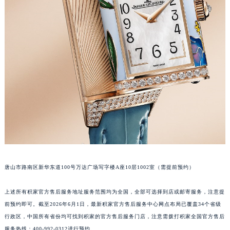
安徽省六安市金安区解放中路积家售后服务中心（需提前预约）
安徽省马鞍山市雨山区湖南西路积家售后服务中心（需提前预约）
安徽省宿州市埇桥区人民中路积家售后服务中心（需提前预约）
安徽省铜陵市铜官区石城大道积家售后服务中心（需提前预约）
安徽省芜湖市镜湖区中山路步行街积家售后服务中心（需提前预约）
安徽省宣城市宣州区叠嶂西路积家售后服务中心（需提前预约）
福建省龙岩市新罗区九一南路积家售后服务中心（需提前预约）
福建省南平市建阳区人民西路积家售后服务中心（需提前预约）
福建省宁德市蕉城区天湖东路积家售后服务中心（需提前预约）
福建省莆田市城厢区霞林街道荔华东大道积家售后服务中心（需提前预约）
福建省三明市三元区东乾二路积家售后服务中心（需提前预约）
唐山市路南区新华东道100号万达广场写字楼A座10层1002室（需提前预约）
福建省漳州市龙文区步港路积家售后服务中心（需提前预约）
江苏省常州市新北区龙锦路1590号现代传媒中心5号楼10层1008室积家售后服务中心（需提前预约）
上述所有积家官方售后服务地址服务范围均为全国，全部可选择到店或邮寄服务，注意提
江苏省淮安市清江浦区淮海北路积家售后服务中心（需提前预约）
前预约即可。截至2026年6月1日，最新积家官方售后服务中心网点布局已覆盖34个省级
江苏省连云港市海州区通灌北路积家售后服务中心（需提前预约）
行政区，中国所有省份均可找到积家的官方售后服务门店，注意需拨打积家全国官方售后
江苏省南京市秦淮区中山南路1号南京中心22层22-C1-C3室积家售后服务中心（需提前预约）
服务热线：400-992-0312进行预约。