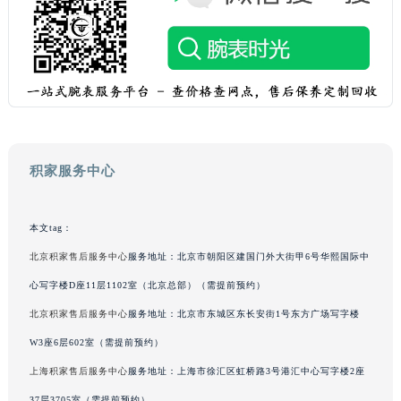
福建省厦门市思明区湖滨东路95号万象城华润大厦B座11层1104室积家售后服务中心（需提前预约）
广东省潮州市潮安区新风路与潮汕路交汇处积家售后服务中心（需提前预约）
广东省广州市天河区天河路230号万菱汇国际中心A塔7层704室积家售后服务中心（需提前预约）
广东省广州市越秀区环市东路371-375号世界贸易中心大厦南塔15层1507室积家售后服务中心（需提前预约）
广东省河源市源城区越王大道积家售后服务中心（需提前预约）
广东省惠州市惠城区江北文昌一路7号华贸大厦1座30层3005室积家售后服务中心（需提前预约）
广东省江门市蓬江区广场西路积家售后服务中心（需提前预约）
积家服务中心
广东省揭阳市榕城进贤门步行街积家售后服务中心（需提前预约）
广东省茂名市电白区水东街道迎宾大道积家售后服务中心（需提前预约）
本文tag：
广东省梅州市梅江区金燕大道积家售后服务中心（需提前预约）
北京积家售后服务中心
服务地址：北京市朝阳区建国门外大街甲6号华熙国际中
广东省清远市清城区湖西路积家售后服务中心（需提前预约）
心写字楼D座11层1102室（北京总部）（需提前预约）
广东省汕头市龙湖区长平路积家售后服务中心（需提前预约）
北京积家售后服务中心
服务地址：北京市东城区东长安街1号东方广场写字楼
广东省汕尾市城区香洲街道园林社区翠园街积家售后服务中心（需提前预约）
广东省韶关市武江区芙蓉新区与老城中心交汇处积家售后服务中心（需提前预约）
W3座6层602室（需提前预约）
广东省深圳市罗湖区深南东路5001号华润大厦17层1701室积家售后服务中心（需提前预约）
上海积家售后服务中心
服务地址：上海市徐汇区虹桥路3号港汇中心写字楼2座
广东省阳江市江城区东风一路积家售后服务中心（需提前预约）
37层3705室（需提前预约）