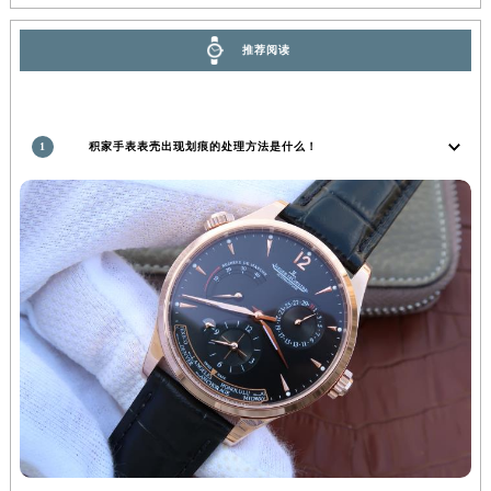
湖北省黄石市黄石港区武汉路积家售后服务中心（需提前预约）
推荐阅读
湖北省荆门市东宝中天街步行街积家售后服务中心（需提前预约）
湖北省荆州市荆州区荆中路积家售后服务中心（需提前预约）
湖北省十堰市茅箭区人民北路积家售后服务中心（需提前预约）
湖北省随州市曾都区青年路积家售后服务中心（需提前预约）
1
积家手表表壳出现划痕的处理方法是什么！
湖北省咸宁市咸安区长安大道积家售后服务中心（需提前预约）
湖北省襄阳市樊城区长虹路与人民路交叉口积家售后服务中心（需提前预约）
湖北省孝感市孝南区复兴大道积家售后服务中心（需提前预约）
湖北省宜昌市西陵区夷陵大道与港窑路积家售后服务中心（需提前预约）
湖南省常德市武陵区人民路积家售后服务中心（需提前预约）
湖南省郴州市北湖区国庆北路积家售后服务中心（需提前预约）
湖南省衡阳市雁峰区解放路积家售后服务中心（需提前预约）
湖南省怀化市鹤城区迎丰中路积家售后服务中心（需提前预约）
湖南省娄底市娄星区长青街积家售后服务中心（需提前预约）
湖南省邵阳市双清区东风路积家售后服务中心（需提前预约）
湖南省湘潭市雨湖区莲城大道积家售后服务中心（需提前预约）