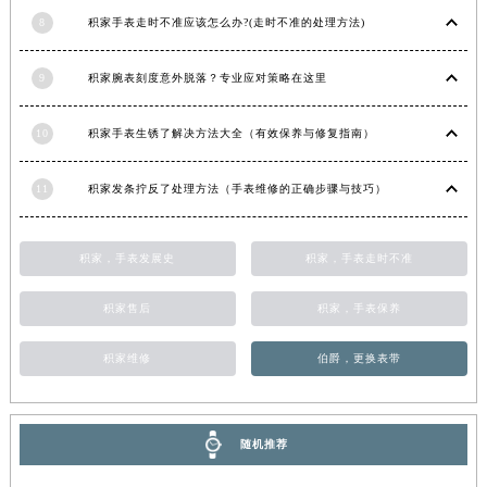
湖南省常德市武陵区人民路积家售后服务中心（需提前预约）
8
积家手表走时不准应该怎么办?(走时不准的处理方法)
湖南省郴州市北湖区国庆北路积家售后服务中心（需提前预约）
9
积家腕表刻度意外脱落？专业应对策略在这里
湖南省衡阳市雁峰区解放路积家售后服务中心（需提前预约）
湖南省怀化市鹤城区迎丰中路积家售后服务中心（需提前预约）
10
积家手表生锈了解决方法大全（有效保养与修复指南）
湖南省娄底市娄星区长青街积家售后服务中心（需提前预约）
湖南省邵阳市双清区东风路积家售后服务中心（需提前预约）
11
积家发条拧反了处理方法（手表维修的正确步骤与技巧）
湖南省湘潭市雨湖区莲城大道积家售后服务中心（需提前预约）
湖南省益阳市赫山区桃花仑路积家售后服务中心（需提前预约）
积家，手表发展史
积家，手表走时不准
湖南省永州市冷水滩区永州大道与中兴路交叉口积家售后服务中心（需提前预约）
湖南省岳阳市岳阳楼区东茅岭路积家售后服务中心（需提前预约）
积家售后
积家，手表保养
湖南省张家界市永定区解放路积家售后服务中心（需提前预约）
湖南省长沙市芙蓉区建湘路393号世茂环球金融中心写字楼10层1013室积家售后服务中心（需提前预约）
积家维修
伯爵，更换表带
湖南省株洲市芦淞区建设南路积家售后服务中心（需提前预约）
甘肃省白银市白银区北京路积家售后服务中心（需提前预约）
随机推荐
甘肃省定西市安定区解放路积家售后服务中心（需提前预约）
甘肃省敦煌市沙州镇阳关中路积家售后服务中心（需提前预约）