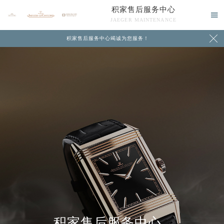
积家售后服务中心

JAEGER MAINTENANCE

积家售后服务中心竭诚为您服务！
中心介绍
联系我们
积家售后服务中心