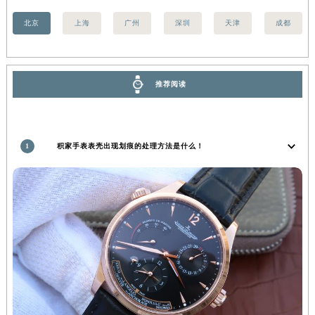
香港特别行政区金钟区中西区金钟道积家售后服务中心（需提前预约）
北京
上海
广州
深圳
天津
成都
香港特别行政区九龙区油尖旺区弥敦道积家售后服务中心（需提前预约）
香港特别行政区铜锣湾区湾仔区轩尼诗道积家售后服务中心（需提前预约）
河南省安阳市文峰区解放大道积家售后服务中心（需提前预约）
推荐阅读
河南省鹤壁市淇滨区九州路积家售后服务中心（需提前预约）
河南省济源市沁园街道济水大道积家售后服务中心（需提前预约）
河南省焦作市解放区解放路积家售后服务中心（需提前预约）
1
积家手表表壳出现划痕的处理方法是什么！
河南省开封市鼓楼区中山路积家售后服务中心（需提前预约）
河南省洛阳市西工区中州中路与解放路交叉口积家售后服务中心（需提前预约）
河南省漯河市源汇区交通路积家售后服务中心（需提前预约）
河南省南阳市宛城区范蠡东路与南都路交叉口积家售后服务中心（需提前预约）
河南省平顶山市卫东区建设路积家售后服务中心（需提前预约）
河南省濮阳市大华龙区开州路绿城路交叉口积家售后服务中心（需提前预约）
河南省三门峡市湖滨区和平路积家售后服务中心（需提前预约）
河南省商丘市梁园区神火大道积家售后服务中心（需提前预约）
河南省新乡市红旗区人民路积家售后服务中心（需提前预约）