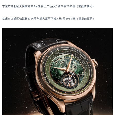
苏州市苏州工业园区星港街199号苏州中心办公楼C座22层08室（需提前预约）
宁波市江北区大闸南路500号来福士广场办公楼20层2009室（需提前预约）
武汉市江汉区解放大道686号世界贸易大厦38层09室（需提前预约）
杭州市上城区钱江路1366号华润大厦写字楼A座5层503-5室（需提前预约）
南宁市青秀区金湖路59号地王大厦12楼1224室（需提前预约）
合肥市蜀山区潜山路111号万象城华润大厦B座12楼03室（需提前预约）
泉州市丰泽区宝洲路729号浦西万达中心写字楼A座7楼709室（需提前预约）
青岛市南区山东路6号华润大厦B座22层04室（需提前预约）
烟台市芝罘区胜利路139号万达金融中心A座907室（需提前预约）
长春市朝阳区西安大路727号中银大厦A座(旺进大厦)18层09室（需提前预约）
贵阳市南明区都司高架桥路33号亨特国际金融中心14楼14D（需提前预约）
昆明市盘龙区北京路928号同德昆明广场写字楼10层06室（需提前预约）
石家庄市长安区中山东路39号勒泰中心写字楼B座13层07室（需提前预约）
西安市碑林区南关正街88号华侨城长安国际中心E座6楼10室（需提前预约）
海口市龙华区金贸东路5号海口华润大厦B座17层1707室（需提前预约）
唐山市路南区新华东道100号万达广场写字楼A座10层1002室（需提前预约）
台州市椒江区东海大道1800号腾达中心东1幢20楼2002室（需提前预约）
内蒙古自治区呼和浩特市玉泉区大学西街70号华润万象城写字楼（鄂尔多斯大厦）23层2326室（需提前预约）