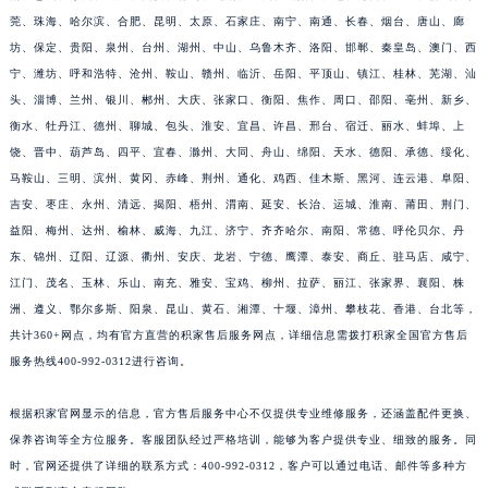
福建省莆田市城厢区霞林街道荔华东大道积家售后服务中心（需提前预约）
莞、珠海、哈尔滨、合肥、昆明、太原、石家庄、南宁、南通、长春、烟台、唐山、廊
坊、保定、贵阳、泉州、台州、湖州、中山、乌鲁木齐、洛阳、邯郸、秦皇岛、澳门、西
福建省三明市三元区东乾二路积家售后服务中心（需提前预约）
宁、潍坊、呼和浩特、沧州、鞍山、赣州、临沂、岳阳、平顶山、镇江、桂林、芜湖、汕
福建省漳州市龙文区步港路积家售后服务中心（需提前预约）
头、淄博、兰州、银川、郴州、大庆、张家口、衡阳、焦作、周口、邵阳、亳州、新乡、
江苏省常州市新北区龙锦路1590号现代传媒中心5号楼10层1008室积家售后服务中心（需提前预约）
衡水、牡丹江、德州、聊城、包头、淮安、宜昌、许昌、邢台、宿迁、丽水、蚌埠、上
江苏省淮安市清江浦区淮海北路积家售后服务中心（需提前预约）
饶、晋中、葫芦岛、四平、宜春、滁州、大同、舟山、绵阳、天水、德阳、承德、绥化、
江苏省连云港市海州区通灌北路积家售后服务中心（需提前预约）
马鞍山、三明、滨州、黄冈、赤峰、荆州、通化、鸡西、佳木斯、黑河、连云港、阜阳、
江苏省南京市秦淮区中山南路1号南京中心22层22-C1-C3室积家售后服务中心（需提前预约）
吉安、枣庄、永州、清远、揭阳、梧州、渭南、延安、长治、运城、淮南、莆田、荆门、
益阳、梅州、达州、榆林、威海、九江、济宁、齐齐哈尔、南阳、常德、呼伦贝尔、丹
江苏省宿迁市宿城区西湖路积家售后服务中心（需提前预约）
东、锦州、辽阳、辽源、衢州、安庆、龙岩、宁德、鹰潭、泰安、商丘、驻马店、咸宁、
江苏省泰州市海陵区永定东路399号置地商务中心东塔（华润万象城）17层1706室积家售后服务中心（需提前预约）
江门、茂名、玉林、乐山、南充、雅安、宝鸡、柳州、拉萨、丽江、张家界、襄阳、株
江苏省徐州市鼓楼区淮海东路29号苏宁广场IFC国际金融中心35层3508室积家售后服务中心（需提前预约）
洲、遵义、鄂尔多斯、阳泉、昆山、黄石、湘潭、十堰、漳州、攀枝花、香港、台北等，
江苏省盐城市盐都区世纪大道5号盐城金融城写字楼1号楼16层1604室积家售后服务中心（需提前预约）
共计360+网点，均有官方直营的积家售后服务网点，详细信息需拨打积家全国官方售后
江苏省扬州市邗江区国展路29号星耀天地写字楼1号楼18层1803室积家售后服务中心（需提前预约）
服务热线400-992-0312进行咨询。
江苏省镇江市京口区中山东路积家售后服务中心（需提前预约）
根据积家官网显示的信息，官方售后服务中心不仅提供专业维修服务，还涵盖配件更换、
江西省抚州市临川区赣东大道积家售后服务中心（需提前预约）
保养咨询等全方位服务。客服团队经过严格培训，能够为客户提供专业、细致的服务。同
江西省赣州市章贡区文清路积家售后服务中心（需提前预约）
时，官网还提供了详细的联系方式：400-992-0312，客户可以通过电话、邮件等多种方
江西省吉安市吉州区井冈山大道积家售后服务中心（需提前预约）