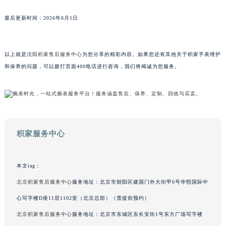
山东省威海市环翠区新威海路89号振华商厦一楼名表维修积家售后服务中心（需提前预约）
最后更新时间：2026年6月1日
山东省潍坊市奎文区东风东街积家售后服务中心（需提前预约）
山东省枣庄市滕州市北辛路与善国路交叉口积家售后服务中心（需提前预约）
山东省淄博市张店区金晶大道积家售后服务中心（需提前预约）
以上就是
沈阳积家售后服务中心
为您分享的精彩内容。如果您还有其他关于积家手表维护
上海市黄浦区南京东路299号宏伊国际广场写字楼8层806室积家售后服务中心（需提前预约）
和保养的问题，可以拨打页面400电话进行咨询，我们将竭诚为您服务。
上海市徐汇区虹桥路3号港汇中心2座37层3705室积家售后服务中心（需提前预约）
浙江省杭州市上城区钱江路1366号华润大厦A座5层503-5室积家售后服务中心（需提前预约）
浙江省湖州市吴兴区劳动路积家售后服务中心（需提前预约）
浙江省嘉兴市南湖区广益路705号嘉兴世界贸易中心A座13层1304室积家售后服务中心（需提前预约）
积家服务中心
浙江省金华市金东区东市南街777号金华万达广场4号楼22楼2209室积家售后服务中心（需提前预约）
浙江省丽水市莲都区解放街积家售后服务中心（需提前预约）
浙江省宁波市江北区大闸南路500号来福士广场办公楼20层2009室积家售后服务中心（需提前预约）
本文tag：
浙江省衢州市柯城区上街积家售后服务中心（需提前预约）
北京积家售后服务中心
服务地址：北京市朝阳区建国门外大街甲6号华熙国际中
浙江省绍兴市越城区胜利东路379号世茂天际中心写字楼8层805室积家售后服务中心（需提前预约）
心写字楼D座11层1102室（北京总部）（需提前预约）
浙江省舟山市定海区解放东路积家售后服务中心（需提前预约）
北京积家售后服务中心
服务地址：北京市东城区东长安街1号东方广场写字楼
澳门特别行政区大堂区议事亭前地（新马路）积家售后服务中心（需提前预约）