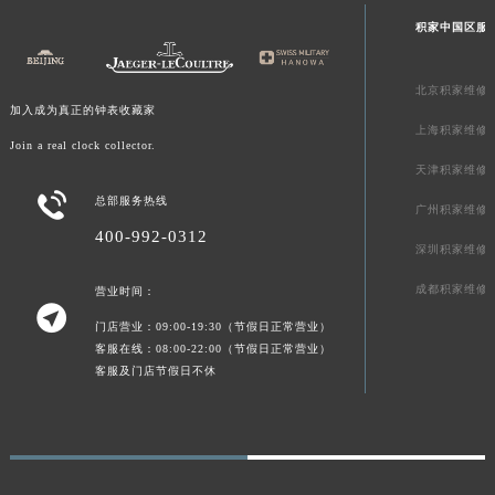
青海省果洛藏族自治州玛沁县团结路积家售后服务中心（需提前预约）
积家中国区服
青海省海北藏族自治州海晏县将军路积家售后服务中心（需提前预约）
青海省海东市乐都区滨河路积家售后服务中心（需提前预约）
北京积家维修
加入成为真正的钟表收藏家
青海省海南藏族自治州共和县青海湖大街积家售后服务中心（需提前预约）
上海积家维修
青海省海西蒙古族藏族自治州德令哈市柴达木路积家售后服务中心（需提前预约）
Join a real clock collector.
天津积家维修
青海省黄南藏族自治州同仁市德合隆路积家售后服务中心（需提前预约）

总部服务热线
青海省西宁市城西区海湖新区西关大道积家售后服务中心（需提前预约）
广州积家维修
400-992-0312
青海省玉树藏族自治州结古镇胜利路积家售后服务中心（需提前预约）
深圳积家维修
陕西省安康市汉滨区金州路积家售后服务中心（需提前预约）
成都积家维修
营业时间：
陕西省宝鸡市渭滨区经二路积家售后服务中心（需提前预约）

门店营业：09:00-19:30（节假日正常营业）
陕西省汉中市汉台区北大街积家售后服务中心（需提前预约）
客服在线：08:00-22:00（节假日正常营业）
陕西省商洛市商州区州城街积家售后服务中心（需提前预约）
客服及门店节假日不休
陕西省铜川市王益区红旗街积家售后服务中心（需提前预约）
陕西省渭南市临渭区东风大街积家售后服务中心（需提前预约）
陕西省咸阳市秦都区沣西新城统一西路与白马河路交汇处积家售后服务中心（需提前预约）
陕西省延安市宝塔区中心街积家售后服务中心（需提前预约）