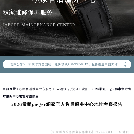
积家维修保养服务
JAEGER MAINTENANCE CENTER
2026年8月积家中国区售后服务网络优化升级公告
2026年8月积家全国官方售后客户服务热线：400-992-0312
▲
官网公告>
积家官方全国统一服务热线400-992-0312，服务覆盖中国大陆、香港、澳门、台湾全部区域（非大陆需加拨“+86”）
▼
2026年8月积家售后服务中心最新网点地址：
北京市朝阳区建国门外大街甲6号华熙国际中心写字楼D座11层1102室（北京总部）（需提前预约）
当前位置：
积家售后维修中心服务
>
问题/知识/资讯
>
沈阳
> 2026最新jaeger积家官方售
北京市东城区东长安街1号东方广场写字楼W3座6层602室（需提前预约）
后服务中心地址考察报告
天津市和平区赤峰道136号天津国际金融中心写字楼26层2603室（需提前预约）
2026最新jaeger积家官方售后服务中心地址考察报告
上海市徐汇区虹桥路3号港汇中心写字楼2座37层3705室（需提前预约）
上海市黄浦区南京东路299号宏伊国际广场写字楼8层806室（需提前预约）
南京市秦淮区中山南路1号（新街口）南京中心写字楼22层C1-1室（需提前预约）
常州市新北区龙锦路1590号现代传媒中心写字楼5号楼10层1008室（需提前预约）
【积家手表维修保养服务中心】2026年6月1日，针对积