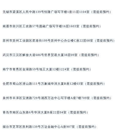
辽宁省沈阳市沈河区中街路137号亨得利名表维修授权店1楼积家售后服务中心（需提前预约）
无锡市梁溪区人民中路139号恒隆广场写字楼1座11层1104室（需提前预约）
辽宁省沈阳市沈河区中街路83号亨得利名表维修授权店1楼积家售后服务中心（需提前预约）
北京市朝阳区建国门外大街甲6号华熙国际中心D座11层1102室积家售后服务中心（北京总部）（需提前预约）
南通市崇川区工农路57号圆融广场写字楼16层1603室（需提前预约）
北京市东城区东长安街1号王府井东方广场W3座6层602室积家售后服务中心（需提前预约）
河北省保定市竞秀区朝阳北大街北国先天下积家售后服务中心（需提前预约）
苏州市苏州工业园区星港街199号苏州中心办公楼C座22层08室（需提前预约）
内蒙古自治区阿拉善盟市左旗土尔扈特大街积家售后服务中心（需提前预约）
武汉市江汉区解放大道686号世界贸易大厦38层09室（需提前预约）
内蒙古自治区巴彦淖尔市临河区新华街积家售后服务中心（需提前预约）
内蒙古自治区包头市青山区幸福路甲3号王府井百货名表维修积家售后服务中心（需提前预约）
南宁市青秀区金湖路59号地王大厦12楼1224室（需提前预约）
内蒙古自治区赤峰市红山区哈达街积家售后服务中心（需提前预约）
内蒙古自治区鄂尔多斯市东胜区伊金霍洛街积家售后服务中心（需提前预约）
合肥市蜀山区潜山路111号万象城华润大厦B座12楼03室（需提前预约）
内蒙古自治区呼伦贝尔市海拉尔区中央街积家售后服务中心（需提前预约）
内蒙古自治区通辽市科尔沁区明仁大街积家售后服务中心（需提前预约）
泉州市丰泽区宝洲路729号浦西万达中心写字楼A座7楼709室（需提前预约）
内蒙古自治区乌海市海勃湾区人民南路积家售后服务中心（需提前预约）
青岛市南区山东路6号华润大厦B座22层04室（需提前预约）
内蒙古自治区乌兰察布市集宁区恩和大街积家售后服务中心（需提前预约）
内蒙古自治区锡林郭勒盟市锡林浩特市光明街与额尔敦路交叉口积家售后服务中心（需提前预约）
烟台市芝罘区胜利路139号万达金融中心A座907室（需提前预约）
内蒙古自治区兴安盟市乌兰浩特市兴安大街积家售后服务中心（需提前预约）