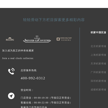
新疆维吾尔自治区库车市库车市文化东路积家售后服务中心（需提前预约）
新疆维吾尔自治区库尔勒市库尔勒市人民东路积家售后服务中心（需提前预约）
新疆维吾尔自治区奎屯市团结西街积家售后服务中心（需提前预约）
轻轻滑动下方栏目探索更多精彩内容
新疆维吾尔自治区昆玉市昆泉街积家售后服务中心（需提前预约）
新疆维吾尔自治区沙湾市三道河子镇世纪大道南路积家售后服务中心（需提前预约）
积家中国区服
新疆维吾尔自治区石河子市北二路积家售后服务中心（需提前预约）
新疆维吾尔自治区双河市光明路积家售后服务中心（需提前预约）
北京积家维修
加入成为真正的钟表收藏家
新疆维吾尔自治区塔城市塔城地区闻琴路积家售后服务中心（需提前预约）
上海积家维修
Join a real clock collector.
新疆维吾尔自治区铁门关市兴疆路积家售后服务中心（需提前预约）
天津积家维修
新疆维吾尔自治区图木舒克市图木舒克市中兴街积家售后服务中心（需提前预约）

总部服务热线
新疆维吾尔自治区吐鲁番市高昌区文化中路文化中路积家售后服务中心（需提前预约）
广州积家维修
400-992-0312
新疆维吾尔自治区乌苏市乌鲁木齐北路积家售后服务中心（需提前预约）
深圳积家维修
新疆维吾尔自治区五家渠市长征西街积家售后服务中心（需提前预约）
成都积家维修
营业时间：
新疆维吾尔自治区新星市东风路积家售后服务中心（需提前预约）

门店营业：09:00-19:30（节假日正常营业）
新疆维吾尔自治区伊宁市解放西路积家售后服务中心（需提前预约）
客服在线：08:00-22:00（节假日正常营业）
贵州省安顺市西秀区中华南路积家售后服务中心（需提前预约）
客服及门店节假日不休