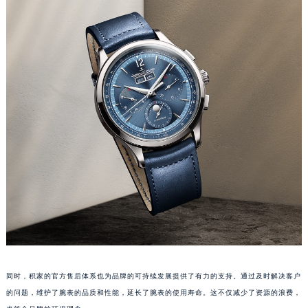
澳门特别行政区花王堂区大三巴商圈积家售后服务中心（需提前预约）
澳门特别行政区嘉模堂区官也街积家售后服务中心（需提前预约）
澳门省路氹城市金光大道积家售后服务中心（需提前预约）
澳门特别行政区望德堂区塔石广场积家售后服务中心（需提前预约）
福建省福州市鼓楼区五四路128-1号恒力城写字楼15层03室积家售后服务中心（需提前预约）
福建省厦门市思明区湖滨东路95号万象城华润大厦B座11层1104室积家售后服务中心（需提前预约）
广东省潮州市潮安区新风路与潮汕路交汇处积家售后服务中心（需提前预约）
广东省广州市天河区天河路230号万菱汇国际中心A塔7层704室积家售后服务中心（需提前预约）
广东省广州市越秀区环市东路371-375号世界贸易中心大厦南塔15层1507室积家售后服务中心（需提前预约）
广东省河源市源城区越王大道积家售后服务中心（需提前预约）
广东省惠州市惠城区江北文昌一路7号华贸大厦1座30层3005室积家售后服务中心（需提前预约）
广东省江门市蓬江区广场西路积家售后服务中心（需提前预约）
广东省揭阳市榕城进贤门步行街积家售后服务中心（需提前预约）
广东省茂名市电白区水东街道迎宾大道积家售后服务中心（需提前预约）
同时，积家的官方售后体系也为品牌的可持续发展提供了有力的支持。通过及时解决客户
广东省梅州市梅江区金燕大道积家售后服务中心（需提前预约）
的问题，维护了腕表的品质和性能，延长了腕表的使用寿命。这不仅减少了资源的浪费，
广东省清远市清城区湖西路积家售后服务中心（需提前预约）