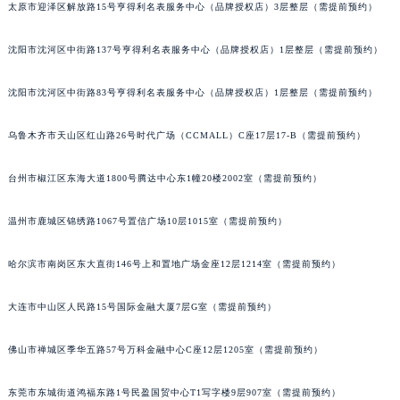
太原市迎泽区解放路15号亨得利名表服务中心（品牌授权店）3层整层（需提前预约）
吉林省四平市铁东区紫气大路与南九经街交汇处积家售后服务中心（需提前预约）
吉林省松原市宁江区五环大街积家售后服务中心（需提前预约）
沈阳市沈河区中街路137号亨得利名表服务中心（品牌授权店）1层整层（需提前预约）
吉林省通化市东昌区环通乡江南大街积家售后服务中心（需提前预约）
吉林省延边市延吉市解放路积家售后服务中心（需提前预约）
沈阳市沈河区中街路83号亨得利名表服务中心（品牌授权店）1层整层（需提前预约）
辽宁省鞍山市铁东区站前街积家售后服务中心（需提前预约）
乌鲁木齐市天山区红山路26号时代广场（CCMALL）C座17层17-B（需提前预约）
辽宁省本溪市平山区胜利路积家售后服务中心（需提前预约）
辽宁省朝阳市双塔区新华路积家售后服务中心（需提前预约）
台州市椒江区东海大道1800号腾达中心东1幢20楼2002室（需提前预约）
辽宁省丹东市振兴区七经街积家售后服务中心（需提前预约）
辽宁省抚顺市新抚区东一路积家售后服务中心（需提前预约）
温州市鹿城区锦绣路1067号置信广场10层1015室（需提前预约）
辽宁省阜新市海州区解放大街积家售后服务中心（需提前预约）
哈尔滨市南岗区东大直街146号上和置地广场金座12层1214室（需提前预约）
辽宁省葫芦岛市连山区中央路积家售后服务中心（需提前预约）
辽宁省锦州市古塔区中央大街积家售后服务中心（需提前预约）
大连市中山区人民路15号国际金融大厦7层G室（需提前预约）
辽宁省辽阳市白塔区新运大街积家售后服务中心（需提前预约）
辽宁省盘锦市兴隆台区石油大街积家售后服务中心（需提前预约）
佛山市禅城区季华五路57号万科金融中心C座12层1205室（需提前预约）
辽宁省铁岭市银州区南马路积家售后服务中心（需提前预约）
辽宁省营口市站前区市府路与渤海大街交叉口积家售后服务中心（需提前预约）
东莞市东城街道鸿福东路1号民盈国贸中心T1写字楼9层907室（需提前预约）