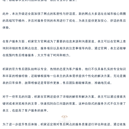
江西省南昌市红谷滩新区红谷中大道998号绿地双子塔（中央广场）A1座办公楼14层1407室积家售后服务中心（需提前预约）
江西省萍乡市安源区萍安北大道与康庄路交叉口积家售后服务中心（需提前预约）
此外，本次升级还全面加强了网点的私密性与舒适度。新的网点大多选址在城市核心商圈
的高端写字楼内，并且对服务空间的布局进行了优化，为表主提供更加安心、舒适的售后
江西省上饶市信州区滨江西路积家售后服务中心（需提前预约）
体验。
江西省新余市渝水区北湖西路积家售后服务中心（需提前预约）
江西省宜春市袁州区中山中路积家售后服务中心（需提前预约）
在客户服务方面，积家官方官网成为了重要的信息来源和沟通渠道。表主可以在官网上查
江西省鹰潭市月湖区胜利东路积家售后服务中心（需提前预约）
询到详细的售后网点信息、服务项目以及相关的注意事项等内容。通过官网，表主还能够
山东省德州市德城区东风中路积家售后服务中心（需提前预约）
在线预约售后维修服务，大大节省了时间和精力。
山东省东营市东营区济南路积家售后服务中心（需提前预约）
积家的官方售后团队始终以专业、热情的态度为客户服务。他们不仅具备扎实的专业知识
山东省济南市历下区经十路11111号华润中心写字楼（万象城）15层1508室积家售后服务中心（需提前预约）
和丰富的维修经验，还能够根据每一位表主的具体需求提供个性化的解决方案。无论是腕
山东省济宁市任城区太白楼路积家售后服务中心（需提前预约）
表的日常保养、故障维修还是零部件更换，售后团队都能够高效、准确地完成。
山东省莱芜市文化南路8号银座商城名表维修一楼名表维修积家售后服务中心（需提前预约）
山东省临沂市兰山区解放路积家售后服务中心（需提前预约）
对于一些常见的问题，积家在官网还提供了详细的解答和解决方案。表主可以通过搜索关
山东省日照市东港区烟台路积家售后服务中心（需提前预约）
键词或者浏览相关的文章，快速找到自己问题的答案。这种自助式的服务方式不仅方便了
山东省泰安市泰山区财源街道泰山大街积家售后服务中心（需提前预约）
表主，也提高了客户服务的效率。
山东省威海市环翠区新威海路89号振华商厦一楼名表维修积家售后服务中心（需提前预约）
为了进一步提升售后体验，积家还定期对售后网点的服务质量进行评估和改进。通过收集
山东省潍坊市奎文区东风东街积家售后服务中心（需提前预约）