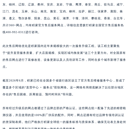
东、锦州、辽阳、辽源、衢州、安庆、龙岩、宁德、鹰潭、泰安、商丘、驻马店、咸宁、
福建省漳州市龙文区步港路积家售后服务中心（需提前预约）
江门、茂名、玉林、乐山、南充、雅安、宝鸡、柳州、拉萨、丽江、张家界、襄阳、株
江苏省常州市新北区龙锦路1590号现代传媒中心5号楼10层1008室积家售后服务中心（需提前预约）
洲、遵义、鄂尔多斯、阳泉、昆山、黄石、湘潭、十堰、漳州、攀枝花、香港、台北等，
江苏省淮安市清江浦区淮海北路积家售后服务中心（需提前预约）
共计360+网点，均有积家官方售后服务网点，详细信息需拨打积家全国官方售后服务热
江苏省连云港市海州区通灌北路积家售后服务中心（需提前预约）
线400-992-0312进行咨询。
江苏省南京市秦淮区中山南路1号南京中心22层22-C1-C3室积家售后服务中心（需提前预约）
江苏省宿迁市宿城区西湖路积家售后服务中心（需提前预约）
此次售后网络优化是积家国内近年来规模较大的一次服务升级工程。该工程主要聚焦
于“提升直营服务质量、扩大店面规模、实现区域均衡发展”这三个主要方向。对全国原有
江苏省泰州市海陵区永定东路399号置地商务中心东塔（华润万象城）17层1706室积家售后服务中心（需提前预约）
的售后网点进行了装修改造、设备更新以及人员培训等工作，同时在多个城市新增了服务
江苏省徐州市鼓楼区淮海东路29号苏宁广场IFC国际金融中心35层3508室积家售后服务中心（需提前预约）
点。
江苏省盐城市盐都区世纪大道5号盐城金融城写字楼1号楼16层1604室积家售后服务中心（需提前预约）
江苏省扬州市邗江区国展路29号星耀天地写字楼1号楼18层1803室积家售后服务中心（需提前预约）
截至2026年6月，积家已经在全国多个省级行政区设立了官方售后维修服务中心，形成了
江苏省镇江市京口区中山东路积家售后服务中心（需提前预约）
覆盖多个区域的“直营中心 + 服务点”双轨网络。这一网络布局彻底解决了以往部分地区
江西省抚州市临川区赣东大道积家售后服务中心（需提前预约）
存在的“售后困难、距离较远、预约时间长”等问题。
江西省赣州市章贡区文清路积家售后服务中心（需提前预约）
所有经过升级后的网点都通过了品牌总部的严格认证。这些网点统一配备了先进的精密检
江西省吉安市吉州区井冈山大道积家售后服务中心（需提前预约）
测仪器，并且使用的是100%原厂供应的配件。同时，网点还拥有经过品牌专项培训认证
江西省景德镇市珠山区珠山中路积家售后服务中心（需提前预约）
的资深制表师。他们严格执行积家全球统一的服务标准与质保体系，确保无论表主身处何
江西省九江市浔阳区浔阳路积家售后服务中心（需提前预约）
地，都能够享受到与品牌发源地一致的专业养护服务。