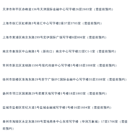
重庆市江北区观音桥步行街2号融恒时代广场写字楼9层902室（需提前预约）
天津市和平区赤峰道136号天津国际金融中心写字楼26层2603室（需提前预约）
长沙市芙蓉区定王台街道建湘路393号世茂环球金融中心写字楼（芙蓉广场）10层13室（需提前预约）
郑州市二七区铭功路10号华润大厦写字楼29层2905室（需提前预约）
上海市徐汇区虹桥路3号港汇中心写字楼2座37层3705室（需提前预约）
太原市迎泽区解放路15号亨得利名表服务中心（品牌授权店）3层整层（需提前预约）
上海市黄浦区南京东路299号宏伊国际广场写字楼8层806室（需提前预约）
沈阳市沈河区中街路137号亨得利名表服务中心（品牌授权店）1层整层（需提前预约）
沈阳市沈河区中街路83号亨得利名表服务中心（品牌授权店）1层整层（需提前预约）
南京市秦淮区中山南路1号（新街口）南京中心写字楼22层C1-1室（需提前预约）
乌鲁木齐市天山区红山路26号时代广场（CCMALL）C座17层17-B（需提前预约）
温州市鹿城区锦绣路1067号置信广场10层1015室（需提前预约）
常州市新北区龙锦路1590号现代传媒中心写字楼5号楼10层1008室（需提前预约）
哈尔滨市道里区友谊西路600号富力中心T2座写字楼29层03室（需提前预约）
大连市中山区人民路15号国际金融大厦7层G室（需提前预约）
徐州市鼓楼区淮海东路29号苏宁广场IFC国际金融中心写字楼35层3508室（需提前预约）
佛山市禅城区季华五路57号万科金融中心C座12层1205室（需提前预约）
扬州市邗江区国展路29号星耀天地写字楼1号楼18层1803室（需提前预约）
东莞市东城街道鸿福东路1号民盈国贸中心T1写字楼9层907室（需提前预约）
无锡市梁溪区人民中路139号恒隆广场写字楼1座11层1104室（需提前预约）
盐城市盐都区世纪大道5号盐城金融城写字楼1号楼16层1604室（需提前预约）
南通市崇川区工农路57号圆融广场写字楼16层1603室（需提前预约）
苏州市苏州工业园区星港街199号苏州中心办公楼C座22层08室（需提前预约）
泰州市海陵区永定东路399号置地商务中心东塔写字楼（华润万象城）17层1706室（需提
武汉市江汉区解放大道686号世界贸易大厦38层09室（需提前预约）
前预约）