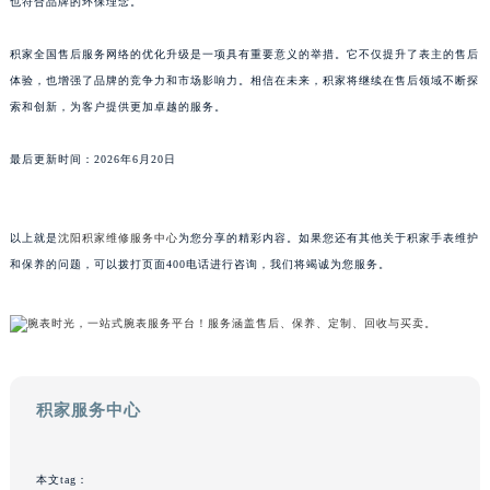
也符合品牌的环保理念。
广东省汕头市龙湖区长平路积家售后服务中心（需提前预约）
广东省汕尾市城区香洲街道园林社区翠园街积家售后服务中心（需提前预约）
积家全国售后服务网络的优化升级是一项具有重要意义的举措。它不仅提升了表主的售后
体验，也增强了品牌的竞争力和市场影响力。相信在未来，积家将继续在售后领域不断探
广东省韶关市武江区芙蓉新区与老城中心交汇处积家售后服务中心（需提前预约）
索和创新，为客户提供更加卓越的服务。
广东省深圳市罗湖区深南东路5001号华润大厦17层1701室积家售后服务中心（需提前预约）
广东省阳江市江城区东风一路积家售后服务中心（需提前预约）
最后更新时间：2026年6月20日
广东省云浮市云城区金山路积家售后服务中心（需提前预约）
广东省湛江市赤坎区观海北路积家售后服务中心（需提前预约）
广东省肇庆市端州区信安大道与砚都大道交汇处积家售后服务中心（需提前预约）
以上就是
沈阳积家维修服务中心
为您分享的精彩内容。如果您还有其他关于积家手表维护
和保养的问题，可以拨打页面400电话进行咨询，我们将竭诚为您服务。
广西壮族自治区百色市右江区中山二路积家售后服务中心（需提前预约）
广西壮族自治区北海市海城区北京路积家售后服务中心（需提前预约）
广西壮族自治区崇左市江州区石景林街道友谊大道与丽川路交汇处积家售后服务中心（需提前预约）
广西壮族自治区防城港市港口区金花茶大道积家售后服务中心（需提前预约）
广西壮族自治区贵港市港北区港城街道布山大道与仙衣路交叉口积家售后服务中心（需提前预约）
积家服务中心
广西壮族自治区桂林市秀峰区红岭路积家售后服务中心（需提前预约）
广西壮族自治区河池市金城江区金城江街道朝阳路积家售后服务中心（需提前预约）
本文tag：
广西壮族自治区贺州市八步区城东街道灵峰南路积家售后服务中心（需提前预约）