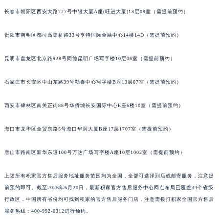
山西省大同市平城区迎宾街积家售后服务中心（需提前预约）
长春市朝阳区西安大路727号中银大厦A座(旺进大厦)18层09室（需提前预约）
山西省晋城市城区黄华街积家售后服务中心（需提前预约）
贵阳市南明区都司高架桥路33号亨特国际金融中心14楼14D（需提前预约）
山西省晋中市榆次区顺城街积家售后服务中心（需提前预约）
山西省临汾市尧都区解放路积家售后服务中心（需提前预约）
昆明市盘龙区北京路928号同德昆明广场写字楼10层06室（需提前预约）
山西省吕梁市离石区永宁中路与建设街交叉口积家售后服务中心（需提前预约）
山西省朔州市朔城区怡西路与鄯阳西街交汇处积家售后服务中心（需提前预约）
石家庄市长安区中山东路39号勒泰中心写字楼B座13层07室（需提前预约）
山西省忻州市忻府区和平东街与七一南路交叉口积家售后服务中心（需提前预约）
山西省阳泉市郊区平阳东街与新城大道交叉口积家售后服务中心（需提前预约）
西安市碑林区南关正街88号华侨城长安国际中心E座6楼10室（需提前预约）
山西省运城市盐湖区河东街积家售后服务中心（需提前预约）
海口市龙华区金贸东路5号海口华润大厦B座17层1707室（需提前预约）
山西省长治市潞州区英雄中路积家售后服务中心（需提前预约）
山西省太原市迎泽区迎泽街道解放路15号亨得利名表维修授权店3楼积家售后服务中心（需提前预约）
唐山市路南区新华东道100号万达广场写字楼A座10层1002室（需提前预约）
天津市和平区赤峰道136号天津国际金融中心26层2603室积家售后服务中心（需提前预约）
安徽省安庆市迎江区人民路积家售后服务中心（需提前预约）
上述所有积家官方售后服务地址服务范围均为全国，全部可选择到店或邮寄服务，注意提
安徽省蚌埠市蚌山区淮河路积家售后服务中心（需提前预约）
前预约即可。截至2026年6月20日，最新积家官方售后服务中心网点布局已覆盖34个省级
行政区，中国所有省份均可找到积家的官方售后服务门店，注意需拨打积家全国官方售后
安徽省亳州市谯城区魏武大道积家售后服务中心（需提前预约）
服务热线：400-992-0312进行预约。
安徽省池州市贵池区长江路积家售后服务中心（需提前预约）