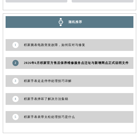
新疆维吾尔自治区阿拉尔市胜利大道积家售后服务中心（需提前预约）
新疆维吾尔自治区阿拉山口市友好路积家售后服务中心（需提前预约）
随机推荐
新疆维吾尔自治区阿勒泰市解放路积家售后服务中心（需提前预约）
新疆维吾尔自治区阿图什市光明路积家售后服务中心（需提前预约）
新疆维吾尔自治区白杨市军垦路积家售后服务中心（需提前预约）
1
积家腕表电路突发故障，如何应对与修复
新疆维吾尔自治区北屯市团结路积家售后服务中心（需提前预约）
新疆维吾尔自治区博乐市博乐市北京路积家售后服务中心（需提前预约）
2
2026年6月积家官方售后保养维修服务点迁址与新增网点正式说明文件
新疆维吾尔自治区昌吉市延安北路积家售后服务中心（需提前预约）
新疆维吾尔自治区阜康市博峰路积家售后服务中心（需提前预约）
3
积家手表走走停停处理技巧详解
新疆维吾尔自治区哈密市伊州区建国北路积家售后服务中心（需提前预约）
新疆维吾尔自治区和田市和田市北京西路积家售后服务中心（需提前预约）
4
积家手表摔坏了解决方法集锦
新疆维吾尔自治区胡杨河市胡杨河市胡杨路积家售后服务中心（需提前预约）
新疆维吾尔自治区霍尔果斯市亚欧北路积家售后服务中心（需提前预约）
5
积家手表表带太松处理技巧是什么
新疆维吾尔自治区喀什市解放北路积家售后服务中心（需提前预约）
新疆维吾尔自治区可克达拉市幸福路积家售后服务中心（需提前预约）
新疆维吾尔自治区克拉玛依市克拉玛依区友谊路积家售后服务中心（需提前预约）