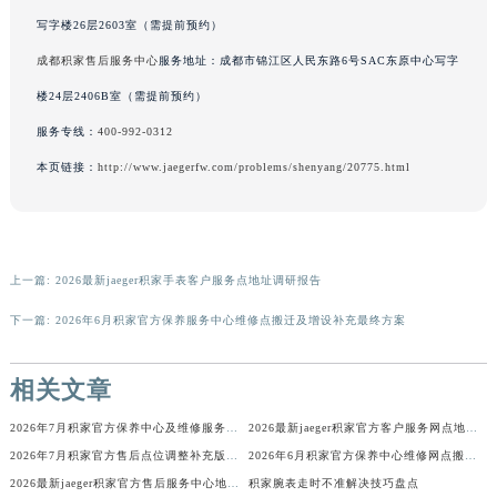
香港特别行政区铜锣湾区湾仔区轩尼诗道积家售后服务中心（需提前预约）
写字楼26层2603室（需提前预约）
河南省安阳市文峰区解放大道积家售后服务中心（需提前预约）
成都积家售后服务中心
服务地址：成都市锦江区人民东路6号SAC东原中心写字
河南省鹤壁市淇滨区九州路积家售后服务中心（需提前预约）
楼24层2406B室（需提前预约）
河南省济源市沁园街道济水大道积家售后服务中心（需提前预约）
服务专线：
400-992-0312
河南省焦作市解放区解放路积家售后服务中心（需提前预约）
本页链接：
http://www.jaegerfw.com/problems/shenyang/20775.html
河南省开封市鼓楼区中山路积家售后服务中心（需提前预约）
河南省洛阳市西工区中州中路与解放路交叉口积家售后服务中心（需提前预约）
河南省漯河市源汇区交通路积家售后服务中心（需提前预约）
河南省南阳市宛城区范蠡东路与南都路交叉口积家售后服务中心（需提前预约）
上一篇:
2026最新jaeger积家手表客户服务点地址调研报告
河南省平顶山市卫东区建设路积家售后服务中心（需提前预约）
下一篇:
2026年6月积家官方保养服务中心维修点搬迁及增设补充最终方案
河南省濮阳市大华龙区开州路绿城路交叉口积家售后服务中心（需提前预约）
河南省三门峡市湖滨区和平路积家售后服务中心（需提前预约）
相关文章
河南省商丘市梁园区神火大道积家售后服务中心（需提前预约）
河南省新乡市红旗区人民路积家售后服务中心（需提前预约）
2026年7月积家官方保养中心及维修服务点变动补充记录文档对外发布
2026最新jaeger积家官方客户服务网点地址考察报告
2026年7月积家官方售后点位调整补充版（含搬迁与增设）
2026年6月积家官方保养中心维修网点搬迁及新增补充确认终稿内容
河南省信阳市浉河区东方红大道积家售后服务中心（需提前预约）
2026最新jaeger积家官方售后服务中心地址考察报告
积家腕表走时不准解决技巧盘点
河南省许昌市魏都区建安大道与八龙路交叉口积家售后服务中心（需提前预约）