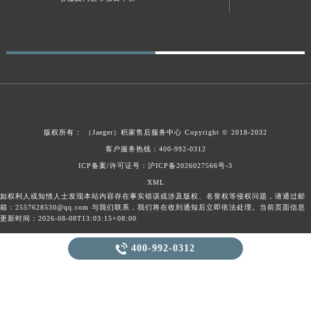
贵州省毕节市七星关区松山路积家售后服务中心（需提前预约）
贵州省六盘水市钟山区钟山大道积家售后服务中心（需提前预约）
贵州省黔东南苗族侗族自治州凯里市北京西路积家售后服务中心（需提前预约）
贵州省黔西南布依族苗族自治州兴义市大道与桔香路交汇处积家售后服务中心（需提前预约）
贵州省铜仁市碧江区民主路积家售后服务中心（需提前预约）
贵州省遵义市红花岗区共青大道与嵩山路交叉口积家售后服务中心（需提前预约）
四川省阿坝州市马尔康市团结街积家售后服务中心（需提前预约）
版权所有：
（Jaeger）
积家售后服务中心
Copyright © 2018-2032
客户服务热线：400-992-0312
四川省巴中市巴州区江北大道积家售后服务中心（需提前预约）
ICP备案/许可证号：沪ICP备2026027566号-3
四川省成都市锦江区人民东路6号SAC东原中心24层2406B室积家售后服务中心（需提前预约）
XML
四川省达州市通川区中心广场、老车坝积家售后服务中心（需提前预约）
如权利人或知情人士发现本站内容存在事实错误或涉及版权、名誉权等侵权问题，请通过邮
箱：2557628530@qq.com 与我们联系，我们将在收到通知后立即依法处理。当前页面信息
四川省德阳市旌阳区长江西路、南街积家售后服务中心（需提前预约）
更新时间：2026-08-08T13:03:15+08:00
四川省甘孜州市康定市情歌广场、箭炉街积家售后服务中心（需提前预约）

四川省广安市广安区建安南路积家售后服务中心（需提前预约）
400-992-0312
四川省广元市利州区老城南北街、东大街积家售后服务中心（需提前预约）
四川省乐山市市中区嘉定中路积家售后服务中心（需提前预约）
四川省凉山州市西昌市大巷口下街积家售后服务中心（需提前预约）