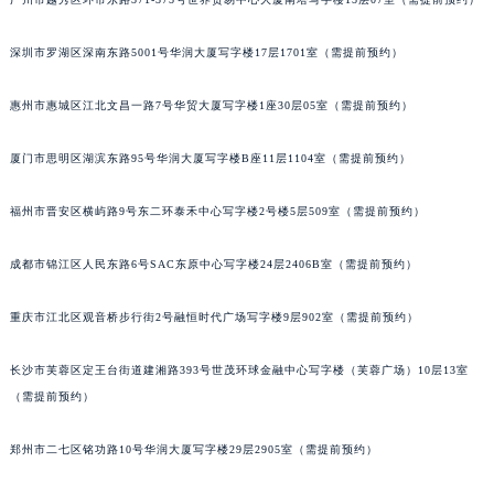
黑龙江省大庆市萨尔图区会战大街积家售后服务中心（需提前预约）
黑龙江省鹤岗市向阳区红军路积家售后服务中心（需提前预约）
深圳市罗湖区深南东路5001号华润大厦写字楼17层1701室（需提前预约）
黑龙江省黑河市爱辉区中央街积家售后服务中心（需提前预约）
惠州市惠城区江北文昌一路7号华贸大厦写字楼1座30层05室（需提前预约）
黑龙江省鸡西市鸡冠区红军路积家售后服务中心（需提前预约）
黑龙江省佳木斯市向阳区长安路积家售后服务中心（需提前预约）
厦门市思明区湖滨东路95号华润大厦写字楼B座11层1104室（需提前预约）
黑龙江省牡丹江市东安区太平路积家售后服务中心（需提前预约）
黑龙江省七台河市桃山区大同街积家售后服务中心（需提前预约）
福州市晋安区横屿路9号东二环泰禾中心写字楼2号楼5层509室（需提前预约）
黑龙江省齐齐哈尔市龙沙区龙华路积家售后服务中心（需提前预约）
成都市锦江区人民东路6号SAC东原中心写字楼24层2406B室（需提前预约）
黑龙江省双鸭山市尖山区新兴大街积家售后服务中心（需提前预约）
黑龙江省绥化市北林区新华街与康庄路交叉口积家售后服务中心（需提前预约）
重庆市江北区观音桥步行街2号融恒时代广场写字楼9层902室（需提前预约）
黑龙江省伊春市伊美区通河路积家售后服务中心（需提前预约）
吉林省白城市洮北区明仁南街积家售后服务中心（需提前预约）
长沙市芙蓉区定王台街道建湘路393号世茂环球金融中心写字楼（芙蓉广场）10层13室
吉林省白山市浑江区浑江大街积家售后服务中心（需提前预约）
（需提前预约）
吉林省吉林市船营区河南街积家售后服务中心（需提前预约）
郑州市二七区铭功路10号华润大厦写字楼29层2905室（需提前预约）
吉林省辽源市龙山区人民大街积家售后服务中心（需提前预约）
吉林省梅河口市新华街道梅河大街积家售后服务中心（需提前预约）