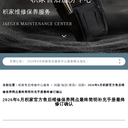
积家维修保养服务
JAEGER MAINTENANCE CENTER
2026年8月积家中国区售后服务网络优化升级公告
2026年8月积家全国官方售后客户服务热线：400-992-0312
积家官方全国统一服务热线400-992-0312，服务覆盖中国大陆、香港、澳门、台湾全部区域（非大陆需加拨“+86”）
2026年8月积家售后服务中心最新网点地址：
▲
官网公告>
北京市朝阳区建国门外大街甲6号华熙国际中心写字楼D座11层1102室（北京总部）（需提前预约）
▼
北京市东城区东长安街1号东方广场写字楼W3座6层602室（需提前预约）
天津市和平区赤峰道136号天津国际金融中心写字楼26层2603室（需提前预约）
当前位置：
积家售后维修中心服务
>
问题/知识/资讯
>
沈阳
> 2026年6月积家官方售后维
上海市徐汇区虹桥路3号港汇中心写字楼2座37层3705室（需提前预约）
修保养网点最终简明补充手册最终修订确认
上海市黄浦区南京东路299号宏伊国际广场写字楼8层806室（需提前预约）
2026年6月积家官方售后维修保养网点最终简明补充手册最终
南京市秦淮区中山南路1号（新街口）南京中心写字楼22层C1-1室（需提前预约）
修订确认
常州市新北区龙锦路1590号现代传媒中心写字楼5号楼10层1008室（需提前预约）
徐州市鼓楼区淮海东路29号苏宁广场IFC国际金融中心写字楼35层3508室（需提前预约）
扬州市邗江区国展路29号星耀天地写字楼1号楼18层1803室（需提前预约）