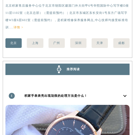
北京积家售后服务中心位于北京市朝阳区建国门外大街甲6号华熙国际中心写字楼D座
上
湖南省衡阳市雁峰区解放路积家售后服务中心（需提前预约）
11层1102室（北京总部）（需提前预约） | 北京市东城区东长安街1号东方广场写字
（
湖南省怀化市鹤城区迎丰中路积家售后服务中心（需提前预约）
楼W3座6层602室（需提前预约），是积家维修保养服务网点,中心技师均接受标准培
前
湖南省娄底市娄星区长青街积家售后服务中心（需提前预约）
训....
详情 >
湖南省邵阳市双清区东风路积家售后服务中心（需提前预约）
湖南省湘潭市雨湖区莲城大道积家售后服务中心（需提前预约）
北京
上海
广州
深圳
天津
成都
湖南省益阳市赫山区桃花仑路积家售后服务中心（需提前预约）
湖南省永州市冷水滩区永州大道与中兴路交叉口积家售后服务中心（需提前预约）
湖南省岳阳市岳阳楼区东茅岭路积家售后服务中心（需提前预约）
推荐阅读
湖南省张家界市永定区解放路积家售后服务中心（需提前预约）
湖南省长沙市芙蓉区建湘路393号世茂环球金融中心写字楼10层1013室积家售后服务中心（需提前预约）
湖南省株洲市芦淞区建设南路积家售后服务中心（需提前预约）
1
积家手表表壳出现划痕的处理方法是什么！
甘肃省白银市白银区北京路积家售后服务中心（需提前预约）
甘肃省定西市安定区解放路积家售后服务中心（需提前预约）
甘肃省敦煌市沙州镇阳关中路积家售后服务中心（需提前预约）
甘肃省合作市人民街积家售后服务中心（需提前预约）
甘肃省嘉峪关市雄关区新华中路积家售后服务中心（需提前预约）