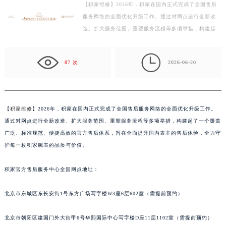
【积家维修】2026年，积家在国内正式完成了全国售后
盐城市盐都区世纪大道5号盐城金融城写字楼1号楼16层1604室（需提前预约）
服务网络的全面优化升级工作。通过对网点进行全新改
泰州市海陵区永定东路399号置地商务中心东塔写字楼（华润万象城）17层1706室（需提前预约）
造、扩大服务范围、重塑服务流程等多项举措，构建起了
宁波市江北区大闸南路500号来福士广场办公楼20层2009室（需提前预约）
一个覆盖广泛、标准规范、便捷高效的官方售后体系，旨
杭州市上城区钱江路1366号华润大厦写字楼A座5层503-5室（需提前预约）
在…

87 次
2026-06-20
金华市金东区东市南街777号金华万达广场写字楼4号楼22层2209室（需提前预约）
绍兴市越城区胜利东路379号世茂天际中心写字楼8层805室（需提前预约）
嘉兴市南湖区广益路705号嘉兴世界贸易中心写字楼A座13层1304室（需提前预约）
南昌市红谷滩新区红谷中大道998号绿地双子塔（中央广场）A1座办公楼14层07室（需提前预约）
【
积家维修
】2026年，积家在国内正式完成了全国售后服务网络的全面优化升级工作。
通过对网点进行全新改造、扩大服务范围、重塑服务流程等多项举措，构建起了一个覆盖
济南市历下区经十路11111号华润中心写字楼（万象城）15层1508室（需提前预约）
广泛、标准规范、便捷高效的官方售后体系，旨在全面提升国内表主的售后体验，全力守
广州市天河区天河路230号万菱汇国际中心写字楼A塔7层704室（需提前预约）
护每一枚积家腕表的品质与价值。
广州市越秀区环市东路371-375号世界贸易中心大厦南塔写字楼15层07室（需提前预约）
深圳市罗湖区深南东路5001号华润大厦写字楼17层1701室（需提前预约）
积家官方售后服务中心全国网点地址：
惠州市惠城区江北文昌一路7号华贸大厦写字楼1座30层05室（需提前预约）
厦门市思明区湖滨东路95号华润大厦写字楼B座11层1104室（需提前预约）
北京市东城区东长安街1号东方广场写字楼W3座6层602室（需提前预约）
福州市鼓楼区五四路128-1号恒力城写字楼15层03室（需提前预约）
北京市朝阳区建国门外大街甲6号华熙国际中心写字楼D座11层1102室（需提前预约）
成都市锦江区人民东路6号SAC东原中心写字楼24层2406B室（需提前预约）