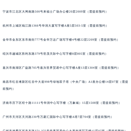
南宁市青秀区金湖路59号地王大厦12楼1224室（需提前预约）
宁波市江北区大闸南路500号来福士广场办公楼20层2009室（需提前预约）
合肥市蜀山区潜山路111号万象城华润大厦B座12楼03室（需提前预约）
泉州市丰泽区宝洲路729号浦西万达中心写字楼A座7楼709室（需提前预约）
杭州市上城区钱江路1366号华润大厦写字楼A座5层503-5室（需提前预约）
青岛市南区山东路6号华润大厦B座22层04室（需提前预约）
烟台市芝罘区胜利路139号万达金融中心A座907室（需提前预约）
金华市金东区东市南街777号金华万达广场写字楼4号楼22层2209室（需提前预约）
长春市朝阳区西安大路727号中银大厦A座(旺进大厦)18层09室（需提前预约）
绍兴市越城区胜利东路379号世茂天际中心写字楼8层805室（需提前预约）
贵阳市南明区都司高架桥路33号亨特国际金融中心14楼14D（需提前预约）
昆明市盘龙区北京路928号同德昆明广场写字楼10层06室（需提前预约）
嘉兴市南湖区广益路705号嘉兴世界贸易中心写字楼A座13层1304室（需提前预约）
石家庄市长安区中山东路39号勒泰中心写字楼B座13层07室（需提前预约）
西安市碑林区南关正街88号华侨城长安国际中心E座6楼10室（需提前预约）
南昌市红谷滩新区红谷中大道998号绿地双子塔（中央广场）A1座办公楼14层07室（需提
海口市龙华区金贸东路5号海口华润大厦B座17层1707室（需提前预约）
前预约）
唐山市路南区新华东道100号万达广场写字楼A座10层1002室（需提前预约）
济南市历下区经十路11111号华润中心写字楼（万象城）15层1508室（需提前预约）
台州市椒江区东海大道1800号腾达中心东1幢20楼2002室（需提前预约）
内蒙古自治区呼和浩特市玉泉区大学西街70号华润万象城写字楼（鄂尔多斯大厦）23层2326室（需提前预约）
广州市天河区天河路230号万菱汇国际中心写字楼A塔7层704室（需提前预约）
甘肃省兰州市七里河区西津西路16号兰州中心写字楼21层2102室（需提前预约）
重庆市解放碑渝中区民权路28号英利国际金融中心写字楼20层01室（需提前预约）
广州市越秀区环市东路371-375号世界贸易中心大厦南塔写字楼15层07室（需提前预约）