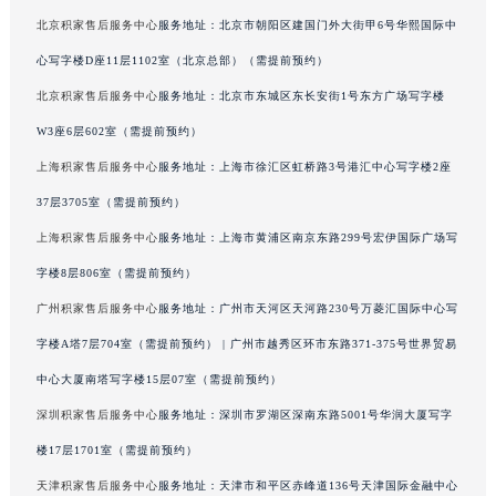
广西壮族自治区来宾市兴宾区桂中大道积家售后服务中心（需提前预约）
北京积家售后服务中心
服务地址：北京市朝阳区建国门外大街甲6号华熙国际中
广西壮族自治区柳州市城中区中山中路积家售后服务中心（需提前预约）
心写字楼D座11层1102室（北京总部）（需提前预约）
广西壮族自治区钦州市钦南区金海湾东大街积家售后服务中心（需提前预约）
北京积家售后服务中心
服务地址：北京市东城区东长安街1号东方广场写字楼
广西壮族自治区梧州市万秀区龙湖镇高旺路积家售后服务中心（需提前预约）
W3座6层602室（需提前预约）
广西壮族自治区玉林市玉州区金玉路积家售后服务中心（需提前预约）
上海积家售后服务中心
服务地址：上海市徐汇区虹桥路3号港汇中心写字楼2座
海南省儋州市儋州市那大镇兰洋北路积家售后服务中心（需提前预约）
37层3705室（需提前预约）
海南省东方市八所镇解放西路积家售后服务中心（需提前预约）
上海积家售后服务中心
服务地址：上海市黄浦区南京东路299号宏伊国际广场写
海南省琼海市嘉积镇东风路积家售后服务中心（需提前预约）
海南省三沙市西沙区西沙群岛永兴岛北京路积家售后服务中心（需提前预约）
字楼8层806室（需提前预约）
海南省三亚市吉阳区迎宾路积家售后服务中心（需提前预约）
广州积家售后服务中心
服务地址：广州市天河区天河路230号万菱汇国际中心写
海南省万宁市万城镇解放路积家售后服务中心（需提前预约）
字楼A塔7层704室（需提前预约） | 广州市越秀区环市东路371-375号世界贸易
海南省文昌市文城镇教育东路积家售后服务中心（需提前预约）
中心大厦南塔写字楼15层07室（需提前预约）
海南省五指山市通什镇三月三大道积家售后服务中心（需提前预约）
深圳积家售后服务中心
服务地址：深圳市罗湖区深南东路5001号华润大厦写字
香港特别行政区尖沙咀区油尖旺区广东道积家售后服务中心（需提前预约）
楼17层1701室（需提前预约）
香港特别行政区金钟区中西区金钟道积家售后服务中心（需提前预约）
天津积家售后服务中心
服务地址：天津市和平区赤峰道136号天津国际金融中心
香港特别行政区九龙区油尖旺区弥敦道积家售后服务中心（需提前预约）