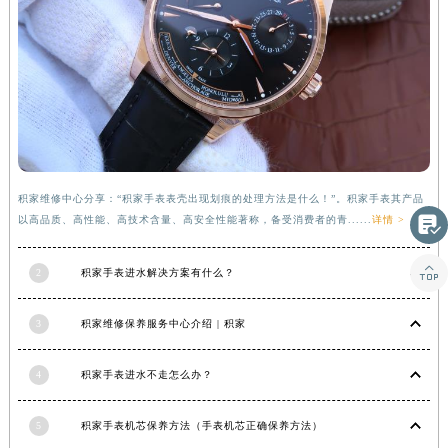
甘肃省金昌市金川区北京路积家售后服务中心（需提前预约）
甘肃省酒泉市肃州区西大街积家售后服务中心（需提前预约）
甘肃省临夏市城南街道团结路积家售后服务中心（需提前预约）
甘肃省陇南市武都区人民路积家售后服务中心（需提前预约）
甘肃省平凉市崆峒区西大街积家售后服务中心（需提前预约）
甘肃省庆阳市西峰区南大街积家售后服务中心（需提前预约）
甘肃省天水市秦州区民主路积家售后服务中心（需提前预约）
积家维修中心分享：“积家手表表壳出现划痕的处理方法是什么！”。积家手表其产品
甘肃省武威市凉州区迎宾路积家售后服务中心（需提前预约）

以高品质、高性能、高技术含量、高安全性能著称，备受消费者的青......
详情 >
甘肃省张掖市甘州区民乐北路积家售后服务中心（需提前预约）

宁夏回族自治区固原市原州区文化街积家售后服务中心（需提前预约）
2
积家手表进水解决方案有什么？
宁夏回族自治区石嘴山市大武口区贺兰山路积家售后服务中心（需提前预约）
3
积家维修保养服务中心介绍 | 积家
宁夏回族自治区吴忠市利通区开元大道积家售后服务中心（需提前预约）
宁夏回族自治区银川市兴庆区新华东路97号新百中心C馆一层C1-18号商铺积家售后服务中心（需提前预约）
4
积家手表进水不走怎么办？
宁夏回族自治区中卫市沙坡头区鼓楼东街积家售后服务中心（需提前预约）
青海省果洛藏族自治州玛沁县团结路积家售后服务中心（需提前预约）
5
积家手表机芯保养方法（手表机芯正确保养方法）
青海省海北藏族自治州海晏县将军路积家售后服务中心（需提前预约）