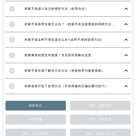
青海省海东市乐都区滨河路积家售后服务中心（需提前预约）
6
积家手表进入灰尘的维护方法（处理办法）
青海省海南藏族自治州共和县青海湖大街积家售后服务中心（需提前预约）
青海省海西蒙古族藏族自治州德令哈市柴达木路积家售后服务中心（需提前预约）
7
积家手表表带生锈怎么办？（积家手表去除锈迹的四种方法）
青海省黄南藏族自治州同仁市德合隆路积家售后服务中心（需提前预约）
8
积家手表走时不准应该怎么办?(走时不准的处理方法)
青海省西宁市城西区海湖新区西关大道积家售后服务中心（需提前预约）
青海省玉树藏族自治州结古镇胜利路积家售后服务中心（需提前预约）
9
积家腕表刻度意外脱落？专业应对策略在这里
陕西省安康市汉滨区金州路积家售后服务中心（需提前预约）
陕西省宝鸡市渭滨区经二路积家售后服务中心（需提前预约）
10
积家手表生锈了解决方法大全（有效保养与修复指南）
陕西省汉中市汉台区北大街积家售后服务中心（需提前预约）
陕西省商洛市商州区州城街积家售后服务中心（需提前预约）
11
积家发条拧反了处理方法（手表维修的正确步骤与技巧）
陕西省铜川市王益区红旗街积家售后服务中心（需提前预约）
陕西省渭南市临渭区东风大街积家售后服务中心（需提前预约）
积家售后
伯爵，更换表带
陕西省咸阳市秦都区沣西新城统一西路与白马河路交汇处积家售后服务中心（需提前预约）
陕西省延安市宝塔区中心街积家售后服务中心（需提前预约）
积家维修
积家，手表保养
陕西省榆林市榆阳区长兴路积家售后服务中心（需提前预约）
新疆维吾尔自治区阿克苏市东大街积家售后服务中心（需提前预约）
积家，手表发展史
积家，手表走时不准