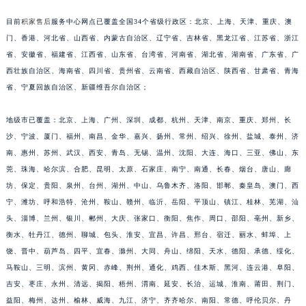
安徽省滁州市琅琊区南谯北路积家售后服务中心（需提前预约）
目前
积家售后
服务中心网点已覆盖全国34个省级行政区：北京、上海、天津、重庆、澳
安徽省阜阳市颍州区颍州北路积家售后服务中心（需提前预约）
门、香港、河北省、山西省、内蒙古自治区、辽宁省、吉林省、黑龙江省、江苏省、浙江
安徽省淮北市相山区淮海路积家售后服务中心（需提前预约）
省、安徽省、福建省、江西省、山东省、台湾省、河南省、湖北省、湖南省、广东省、广
安徽省淮南市田家庵区国庆中路积家售后服务中心（需提前预约）
西壮族自治区、海南省、四川省、贵州省、云南省、西藏自治区、陕西省、甘肃省、青海
省、宁夏回族自治区、新疆维吾尔自治区；
安徽省黄山市屯溪区黄山西路积家售后服务中心（需提前预约）
安徽省六安市金安区解放中路积家售后服务中心（需提前预约）
地级市已覆盖：北京、上海、广州、深圳、成都、杭州、天津、南京、重庆、郑州、长
安徽省马鞍山市雨山区湖南西路积家售后服务中心（需提前预约）
沙、宁波、厦门、福州、南昌、金华、嘉兴、扬州、常州、绍兴、徐州、盐城、泰州、济
安徽省宿州市埇桥区人民中路积家售后服务中心（需提前预约）
南、惠州、苏州、武汉、西安、青岛、无锡、温州、沈阳、大连、海口、三亚、佛山、东
安徽省铜陵市铜官区石城大道积家售后服务中心（需提前预约）
莞、珠海、哈尔滨、合肥、昆明、太原、石家庄、南宁、南通、长春、烟台、唐山、廊
安徽省芜湖市镜湖区中山路步行街积家售后服务中心（需提前预约）
坊、保定、贵阳、泉州、台州、湖州、中山、乌鲁木齐、洛阳、邯郸、秦皇岛、澳门、西
宁、潍坊、呼和浩特、沧州、鞍山、赣州、临沂、岳阳、平顶山、镇江、桂林、芜湖、汕
安徽省宣城市宣州区叠嶂西路积家售后服务中心（需提前预约）
头、淄博、兰州、银川、郴州、大庆、张家口、衡阳、焦作、周口、邵阳、亳州、新乡、
福建省龙岩市新罗区九一南路积家售后服务中心（需提前预约）
衡水、牡丹江、德州、聊城、包头、淮安、宜昌、许昌、邢台、宿迁、丽水、蚌埠、上
福建省南平市建阳区人民西路积家售后服务中心（需提前预约）
饶、晋中、葫芦岛、四平、宜春、滁州、大同、舟山、绵阳、天水、德阳、承德、绥化、
福建省宁德市蕉城区天湖东路积家售后服务中心（需提前预约）
马鞍山、三明、滨州、黄冈、赤峰、荆州、通化、鸡西、佳木斯、黑河、连云港、阜阳、
福建省莆田市城厢区霞林街道荔华东大道积家售后服务中心（需提前预约）
吉安、枣庄、永州、清远、揭阳、梧州、渭南、延安、长治、运城、淮南、莆田、荆门、
福建省三明市三元区东乾二路积家售后服务中心（需提前预约）
益阳、梅州、达州、榆林、威海、九江、济宁、齐齐哈尔、南阳、常德、呼伦贝尔、丹