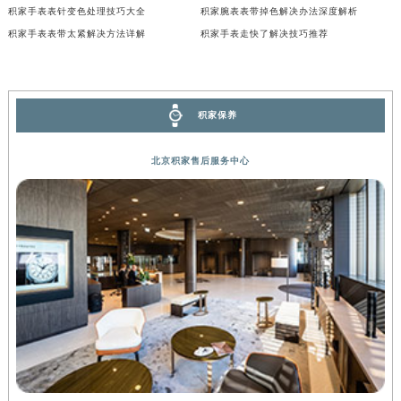
积家手表表针变色处理技巧大全
积家腕表表带掉色解决办法深度解析
河南省郑州市二七区民主路10号华润大厦29层2905室积家售后服务中心（需提前预约）
积家手表表带太紧解决方法详解
积家手表走快了解决技巧推荐
河南省周口市川汇区七一路积家售后服务中心（需提前预约）
河南省驻马店市驿城区乐山大道与置地大道交叉口积家售后服务中心（需提前预约）
湖北省鄂州市鄂城区文星大道积家售后服务中心（需提前预约）
积家保养
湖北省黄冈市黄州区赤壁大道积家售后服务中心（需提前预约）
湖北省黄石市黄石港区武汉路积家售后服务中心（需提前预约）
北京积家售后服务中心
湖北省荆门市东宝中天街步行街积家售后服务中心（需提前预约）
湖北省荆州市荆州区荆中路积家售后服务中心（需提前预约）
湖北省十堰市茅箭区人民北路积家售后服务中心（需提前预约）
湖北省随州市曾都区青年路积家售后服务中心（需提前预约）
湖北省咸宁市咸安区长安大道积家售后服务中心（需提前预约）
湖北省襄阳市樊城区长虹路与人民路交叉口积家售后服务中心（需提前预约）
湖北省孝感市孝南区复兴大道积家售后服务中心（需提前预约）
湖北省宜昌市西陵区夷陵大道与港窑路积家售后服务中心（需提前预约）
湖南省常德市武陵区人民路积家售后服务中心（需提前预约）
湖南省郴州市北湖区国庆北路积家售后服务中心（需提前预约）