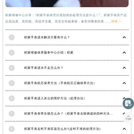
河南省信阳市浉河区东方红大道积家售后服务中心（需提前预约）
河南省许昌市魏都区建安大道与八龙路交叉口积家售后服务中心（需提前预约）
积家维修中心分享：“积家手表表壳出现划痕的处理方法是什么！”。积家手表其产品
以高品质、高性能、高技术含量、高安全性能著称，备受消费者的青......
详情 >
河南省郑州市二七区民主路10号华润大厦29层2905室积家售后服务中心（需提前预约）
河南省周口市川汇区七一路积家售后服务中心（需提前预约）
2
积家手表进水解决方案有什么？
河南省驻马店市驿城区乐山大道与置地大道交叉口积家售后服务中心（需提前预约）
湖北省鄂州市鄂城区文星大道积家售后服务中心（需提前预约）
3
积家维修保养服务中心介绍 | 积家
湖北省黄冈市黄州区赤壁大道积家售后服务中心（需提前预约）
湖北省黄石市黄石港区武汉路积家售后服务中心（需提前预约）
4
积家手表进水不走怎么办？
湖北省荆门市东宝中天街步行街积家售后服务中心（需提前预约）
湖北省荆州市荆州区荆中路积家售后服务中心（需提前预约）
5
积家手表机芯保养方法（手表机芯正确保养方法）
湖北省十堰市茅箭区人民北路积家售后服务中心（需提前预约）
湖北省随州市曾都区青年路积家售后服务中心（需提前预约）
6
积家手表进入灰尘的维护方法（处理办法）

湖北省咸宁市咸安区长安大道积家售后服务中心（需提前预约）
7
积家手表表带生锈怎么办？（积家手表去除锈迹的四种方法）
湖北省襄阳市樊城区长虹路与人民路交叉口积家售后服务中心（需提前预约）

湖北省孝感市孝南区复兴大道积家售后服务中心（需提前预约）
8
积家手表走时不准应该怎么办?(走时不准的处理方法)
湖北省宜昌市西陵区夷陵大道与港窑路积家售后服务中心（需提前预约）