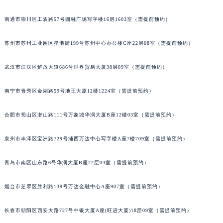
内蒙古自治区锡林郭勒盟市锡林浩特市光明街与额尔敦路交叉口积家售后服务中心（需提前预约）
南通市崇川区工农路57号圆融广场写字楼16层1603室（需提前预约）
内蒙古自治区兴安盟市乌兰浩特市兴安大街积家售后服务中心（需提前预约）
山西省大同市平城区迎宾街积家售后服务中心（需提前预约）
苏州市苏州工业园区星港街199号苏州中心办公楼C座22层08室（需提前预约）
山西省晋城市城区黄华街积家售后服务中心（需提前预约）
山西省晋中市榆次区顺城街积家售后服务中心（需提前预约）
武汉市江汉区解放大道686号世界贸易大厦38层09室（需提前预约）
山西省临汾市尧都区解放路积家售后服务中心（需提前预约）
南宁市青秀区金湖路59号地王大厦12楼1224室（需提前预约）
山西省吕梁市离石区永宁中路与建设街交叉口积家售后服务中心（需提前预约）
山西省朔州市朔城区怡西路与鄯阳西街交汇处积家售后服务中心（需提前预约）
合肥市蜀山区潜山路111号万象城华润大厦B座12楼03室（需提前预约）
山西省忻州市忻府区和平东街与七一南路交叉口积家售后服务中心（需提前预约）
山西省阳泉市郊区平阳东街与新城大道交叉口积家售后服务中心（需提前预约）
泉州市丰泽区宝洲路729号浦西万达中心写字楼A座7楼709室（需提前预约）
山西省运城市盐湖区河东街积家售后服务中心（需提前预约）
青岛市南区山东路6号华润大厦B座22层04室（需提前预约）
山西省长治市潞州区英雄中路积家售后服务中心（需提前预约）
山西省太原市迎泽区迎泽街道解放路15号亨得利名表维修授权店3楼积家售后服务中心（需提前预约）
烟台市芝罘区胜利路139号万达金融中心A座907室（需提前预约）
天津市和平区赤峰道136号天津国际金融中心26层2603室积家售后服务中心（需提前预约）
安徽省安庆市迎江区人民路积家售后服务中心（需提前预约）
长春市朝阳区西安大路727号中银大厦A座(旺进大厦)18层09室（需提前预约）
安徽省蚌埠市蚌山区淮河路积家售后服务中心（需提前预约）