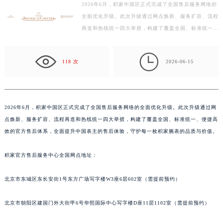
2026年6月，积家中国区正式完成了全国售后服务网络的
徐州市鼓楼区淮海东路29号苏宁广场IFC国际金融中心写字楼35层3508室（需提前预约）
全面优化升级。此次升级通过网点焕新、服务扩容、流程
扬州市邗江区国展路29号星耀天地写字楼1号楼18层1803室（需提前预约）
再造和热线统一四大举措，构建了覆盖全国、标准统一、
盐城市盐都区世纪大道5号盐城金融城写字楼1号楼16层1604室（需提前预约）
便捷高效的官方售后体系，全面提升中国表主的售后体
泰州市海陵区永定东路399号置地商务中心东塔写字楼（华润万象城）17层1706室（需提前预约）
验…

118 次
2026-06-15
宁波市江北区大闸南路500号来福士广场办公楼20层2009室（需提前预约）
杭州市上城区钱江路1366号华润大厦写字楼A座5层503-5室（需提前预约）
金华市金东区东市南街777号金华万达广场写字楼4号楼22层2209室（需提前预约）
绍兴市越城区胜利东路379号世茂天际中心写字楼8层805室（需提前预约）
2026年6月，积家中国区正式完成了全国售后服务网络的全面优化升级。此次升级通过网
点焕新、服务扩容、流程再造和热线统一四大举措，构建了覆盖全国、标准统一、便捷高
嘉兴市南湖区广益路705号嘉兴世界贸易中心写字楼A座13层1304室（需提前预约）
效的官方售后体系，全面提升中国表主的售后体验，守护每一枚积家腕表的品质与价值。
南昌市红谷滩新区红谷中大道998号绿地双子塔（中央广场）A1座办公楼14层07室（需提前预约）
济南市历下区经十路11111号华润中心写字楼（万象城）15层1508室（需提前预约）
积家官方售后服务中心全国网点地址：
广州市天河区天河路230号万菱汇国际中心写字楼A塔7层704室（需提前预约）
广州市越秀区环市东路371-375号世界贸易中心大厦南塔写字楼15层07室（需提前预约）
北京市东城区东长安街1号东方广场写字楼W3座6层602室（需提前预约）
深圳市罗湖区深南东路5001号华润大厦写字楼17层1701室（需提前预约）
北京市朝阳区建国门外大街甲6号华熙国际中心写字楼D座11层1102室（需提前预约）
惠州市惠城区江北文昌一路7号华贸大厦写字楼1座30层05室（需提前预约）
厦门市思明区湖滨东路95号华润大厦写字楼B座11层1104室（需提前预约）