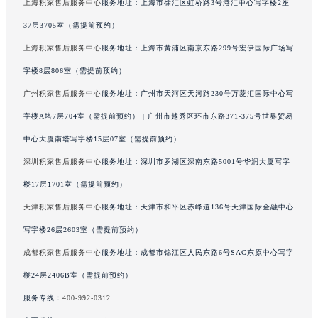
上海积家售后服务中心
服务地址：上海市徐汇区虹桥路3号港汇中心写字楼2座
澳门特别行政区风顺堂区南湾大马路积家售后服务中心（需提前预约）
37层3705室（需提前预约）
澳门特别行政区花地玛堂区关闸广场积家售后服务中心（需提前预约）
上海积家售后服务中心
服务地址：上海市黄浦区南京东路299号宏伊国际广场写
澳门特别行政区花王堂区大三巴商圈积家售后服务中心（需提前预约）
字楼8层806室（需提前预约）
澳门特别行政区嘉模堂区官也街积家售后服务中心（需提前预约）
澳门省路氹城市金光大道积家售后服务中心（需提前预约）
广州积家售后服务中心
服务地址：广州市天河区天河路230号万菱汇国际中心写
澳门特别行政区望德堂区塔石广场积家售后服务中心（需提前预约）
字楼A塔7层704室（需提前预约） | 广州市越秀区环市东路371-375号世界贸易
福建省福州市鼓楼区五四路128-1号恒力城写字楼15层03室积家售后服务中心（需提前预约）
中心大厦南塔写字楼15层07室（需提前预约）
福建省厦门市思明区湖滨东路95号万象城华润大厦B座11层1104室积家售后服务中心（需提前预约）
深圳积家售后服务中心
服务地址：深圳市罗湖区深南东路5001号华润大厦写字
广东省潮州市潮安区新风路与潮汕路交汇处积家售后服务中心（需提前预约）
楼17层1701室（需提前预约）
广东省广州市天河区天河路230号万菱汇国际中心A塔7层704室积家售后服务中心（需提前预约）
天津积家售后服务中心
服务地址：天津市和平区赤峰道136号天津国际金融中心
广东省广州市越秀区环市东路371-375号世界贸易中心大厦南塔15层1507室积家售后服务中心（需提前预约）
写字楼26层2603室（需提前预约）
广东省河源市源城区越王大道积家售后服务中心（需提前预约）
广东省惠州市惠城区江北文昌一路7号华贸大厦1座30层3005室积家售后服务中心（需提前预约）
成都积家售后服务中心
服务地址：成都市锦江区人民东路6号SAC东原中心写字
广东省江门市蓬江区广场西路积家售后服务中心（需提前预约）
楼24层2406B室（需提前预约）
广东省揭阳市榕城进贤门步行街积家售后服务中心（需提前预约）
服务专线：
400-992-0312
广东省茂名市电白区水东街道迎宾大道积家售后服务中心（需提前预约）