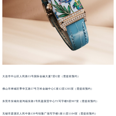
辽宁省铁岭市银州区南马路积家售后服务中心（需提前预约）
辽宁省营口市站前区市府路与渤海大街交叉口积家售后服务中心（需提前预约）
辽宁省沈阳市沈河区中街路137号亨得利名表维修授权店1楼积家售后服务中心（需提前预约）
辽宁省沈阳市沈河区中街路83号亨得利名表维修授权店1楼积家售后服务中心（需提前预约）
北京市朝阳区建国门外大街甲6号华熙国际中心D座11层1102室积家售后服务中心（北京总部）（需提前预约）
北京市东城区东长安街1号王府井东方广场W3座6层602室积家售后服务中心（需提前预约）
河北省保定市竞秀区朝阳北大街北国先天下积家售后服务中心（需提前预约）
内蒙古自治区阿拉善盟市左旗土尔扈特大街积家售后服务中心（需提前预约）
内蒙古自治区巴彦淖尔市临河区新华街积家售后服务中心（需提前预约）
内蒙古自治区包头市青山区幸福路甲3号王府井百货名表维修积家售后服务中心（需提前预约）
大连市中山区人民路15号国际金融大厦7层G室（需提前预约）
内蒙古自治区赤峰市红山区哈达街积家售后服务中心（需提前预约）
内蒙古自治区鄂尔多斯市东胜区伊金霍洛街积家售后服务中心（需提前预约）
佛山市禅城区季华五路57号万科金融中心C座12层1205室（需提前预约）
内蒙古自治区呼伦贝尔市海拉尔区中央街积家售后服务中心（需提前预约）
内蒙古自治区通辽市科尔沁区明仁大街积家售后服务中心（需提前预约）
东莞市东城街道鸿福东路1号民盈国贸中心T1写字楼9层907室（需提前预约）
内蒙古自治区乌海市海勃湾区人民南路积家售后服务中心（需提前预约）
无锡市梁溪区人民中路139号恒隆广场写字楼1座11层1104室（需提前预约）
内蒙古自治区乌兰察布市集宁区恩和大街积家售后服务中心（需提前预约）