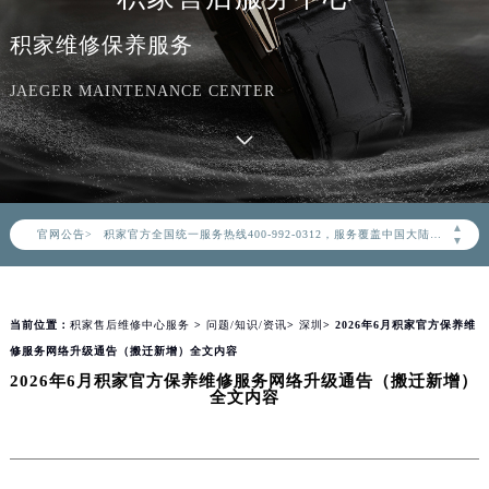
积家维修保养服务
JAEGER MAINTENANCE CENTER
2026年8月积家中国区售后服务网络优化升级公告
2026年8月积家全国官方售后客户服务热线：400-992-0312
▲
官网公告>
积家官方全国统一服务热线400-992-0312，服务覆盖中国大陆、香港、澳门、台湾全部区域（非大陆需加拨“+86”）
▼
2026年8月积家售后服务中心最新网点地址：
北京市朝阳区建国门外大街甲6号华熙国际中心写字楼D座11层1102室（北京总部）（需提前预约）
当前位置：
积家售后维修中心服务
>
问题/知识/资讯
>
深圳
> 2026年6月积家官方保养维
北京市东城区东长安街1号东方广场写字楼W3座6层602室（需提前预约）
修服务网络升级通告（搬迁新增）全文内容
天津市和平区赤峰道136号天津国际金融中心写字楼26层2603室（需提前预约）
2026年6月积家官方保养维修服务网络升级通告（搬迁新增）
上海市徐汇区虹桥路3号港汇中心写字楼2座37层3705室（需提前预约）
全文内容
上海市黄浦区南京东路299号宏伊国际广场写字楼8层806室（需提前预约）
南京市秦淮区中山南路1号（新街口）南京中心写字楼22层C1-1室（需提前预约）
常州市新北区龙锦路1590号现代传媒中心写字楼5号楼10层1008室（需提前预约）