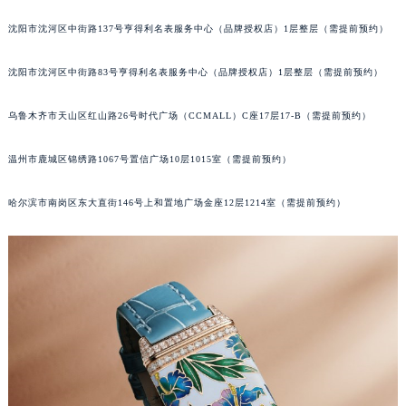
吉林省辽源市龙山区人民大街积家售后服务中心（需提前预约）
沈阳市沈河区中街路137号亨得利名表服务中心（品牌授权店）1层整层（需提前预约）
吉林省梅河口市新华街道梅河大街积家售后服务中心（需提前预约）
吉林省四平市铁东区紫气大路与南九经街交汇处积家售后服务中心（需提前预约）
沈阳市沈河区中街路83号亨得利名表服务中心（品牌授权店）1层整层（需提前预约）
吉林省松原市宁江区五环大街积家售后服务中心（需提前预约）
乌鲁木齐市天山区红山路26号时代广场（CCMALL）C座17层17-B（需提前预约）
吉林省通化市东昌区环通乡江南大街积家售后服务中心（需提前预约）
吉林省延边市延吉市解放路积家售后服务中心（需提前预约）
温州市鹿城区锦绣路1067号置信广场10层1015室（需提前预约）
辽宁省鞍山市铁东区站前街积家售后服务中心（需提前预约）
辽宁省本溪市平山区胜利路积家售后服务中心（需提前预约）
哈尔滨市南岗区东大直街146号上和置地广场金座12层1214室（需提前预约）
辽宁省朝阳市双塔区新华路积家售后服务中心（需提前预约）
辽宁省丹东市振兴区七经街积家售后服务中心（需提前预约）
辽宁省抚顺市新抚区东一路积家售后服务中心（需提前预约）
辽宁省阜新市海州区解放大街积家售后服务中心（需提前预约）
辽宁省葫芦岛市连山区中央路积家售后服务中心（需提前预约）
辽宁省锦州市古塔区中央大街积家售后服务中心（需提前预约）
辽宁省辽阳市白塔区新运大街积家售后服务中心（需提前预约）
辽宁省盘锦市兴隆台区石油大街积家售后服务中心（需提前预约）