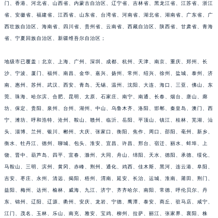
门、香港、河北省、山西省、内蒙古自治区、辽宁省、吉林省、黑龙江省、江苏省、浙江
福建省莆田市城厢区霞林街道荔华东大道积家售后服务中心（需提前预约）
省、安徽省、福建省、江西省、山东省、台湾省、河南省、湖北省、湖南省、广东省、广
福建省三明市三元区东乾二路积家售后服务中心（需提前预约）
西壮族自治区、海南省、四川省、贵州省、云南省、西藏自治区、陕西省、甘肃省、青海
福建省漳州市龙文区步港路积家售后服务中心（需提前预约）
省、宁夏回族自治区、新疆维吾尔自治区；
江苏省常州市新北区龙锦路1590号现代传媒中心5号楼10层1008室积家售后服务中心（需提前预约）
地级市已覆盖：北京、上海、广州、深圳、成都、杭州、天津、南京、重庆、郑州、长
江苏省淮安市清江浦区淮海北路积家售后服务中心（需提前预约）
沙、宁波、厦门、福州、南昌、金华、嘉兴、扬州、常州、绍兴、徐州、盐城、泰州、济
江苏省连云港市海州区通灌北路积家售后服务中心（需提前预约）
南、惠州、苏州、武汉、西安、青岛、无锡、温州、沈阳、大连、海口、三亚、佛山、东
江苏省南京市秦淮区中山南路1号南京中心22层22-C1-C3室积家售后服务中心（需提前预约）
莞、珠海、哈尔滨、合肥、昆明、太原、石家庄、南宁、南通、长春、烟台、唐山、廊
江苏省宿迁市宿城区西湖路积家售后服务中心（需提前预约）
坊、保定、贵阳、泉州、台州、湖州、中山、乌鲁木齐、洛阳、邯郸、秦皇岛、澳门、西
江苏省泰州市海陵区永定东路399号置地商务中心东塔（华润万象城）17层1706室积家售后服务中心（需提前预约）
宁、潍坊、呼和浩特、沧州、鞍山、赣州、临沂、岳阳、平顶山、镇江、桂林、芜湖、汕
头、淄博、兰州、银川、郴州、大庆、张家口、衡阳、焦作、周口、邵阳、亳州、新乡、
江苏省徐州市鼓楼区淮海东路29号苏宁广场IFC国际金融中心35层3508室积家售后服务中心（需提前预约）
衡水、牡丹江、德州、聊城、包头、淮安、宜昌、许昌、邢台、宿迁、丽水、蚌埠、上
江苏省盐城市盐都区世纪大道5号盐城金融城写字楼1号楼16层1604室积家售后服务中心（需提前预约）
饶、晋中、葫芦岛、四平、宜春、滁州、大同、舟山、绵阳、天水、德阳、承德、绥化、
江苏省扬州市邗江区国展路29号星耀天地写字楼1号楼18层1803室积家售后服务中心（需提前预约）
马鞍山、三明、滨州、黄冈、赤峰、荆州、通化、鸡西、佳木斯、黑河、连云港、阜阳、
江苏省镇江市京口区中山东路积家售后服务中心（需提前预约）
吉安、枣庄、永州、清远、揭阳、梧州、渭南、延安、长治、运城、淮南、莆田、荆门、
江西省抚州市临川区赣东大道积家售后服务中心（需提前预约）
益阳、梅州、达州、榆林、威海、九江、济宁、齐齐哈尔、南阳、常德、呼伦贝尔、丹
江西省赣州市章贡区文清路积家售后服务中心（需提前预约）
东、锦州、辽阳、辽源、衢州、安庆、龙岩、宁德、鹰潭、泰安、商丘、驻马店、咸宁、
江门、茂名、玉林、乐山、南充、雅安、宝鸡、柳州、拉萨、丽江、张家界、襄阳、株
江西省吉安市吉州区井冈山大道积家售后服务中心（需提前预约）