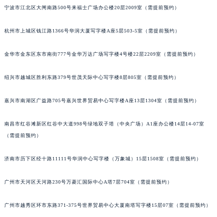
宁波市江北区大闸南路500号来福士广场办公楼20层2009室（需提前预约）
苏州市苏州工业园区星港街199号苏州中心办公楼C座22层08室（需提前预约）
武汉市江汉区解放大道686号世界贸易大厦38层09室（需提前预约）
杭州市上城区钱江路1366号华润大厦写字楼A座5层503-5室（需提前预约）
南宁市青秀区金湖路59号地王大厦12楼1224室（需提前预约）
合肥市蜀山区潜山路111号万象城华润大厦B座12楼03室（需提前预约）
金华市金东区东市南街777号金华万达广场写字楼4号楼22层2209室（需提前预约）
泉州市丰泽区宝洲路729号浦西万达中心写字楼A座7楼709室（需提前预约）
青岛市南区山东路6号华润大厦B座22层04室（需提前预约）
绍兴市越城区胜利东路379号世茂天际中心写字楼8层805室（需提前预约）
烟台市芝罘区胜利路139号万达金融中心A座907室（需提前预约）
嘉兴市南湖区广益路705号嘉兴世界贸易中心写字楼A座13层1304室（需提前预约）
长春市朝阳区西安大路727号中银大厦A座(旺进大厦)18层09室（需提前预约）
贵阳市南明区都司高架桥路33号亨特国际金融中心14楼14D（需提前预约）
南昌市红谷滩新区红谷中大道998号绿地双子塔（中央广场）A1座办公楼14层14-07室
昆明市盘龙区北京路928号同德昆明广场写字楼10层06室（需提前预约）
（需提前预约）
石家庄市长安区中山东路39号勒泰中心写字楼B座13层07室（需提前预约）
西安市碑林区南关正街88号华侨城长安国际中心E座6楼10室（需提前预约）
济南市历下区经十路11111号华润中心写字楼（万象城）15层1508室（需提前预约）
海口市龙华区金贸东路5号海口华润大厦B座17层1707室（需提前预约）
广州市天河区天河路230号万菱汇国际中心A塔7层704室（需提前预约）
唐山市路南区新华东道100号万达广场写字楼A座10层1002室（需提前预约）
台州市椒江区东海大道1800号腾达中心东1幢20楼2002室（需提前预约）
广州市越秀区环市东路371-375号世界贸易中心大厦南塔写字楼15层07室（需提前预约）
内蒙古自治区呼和浩特市玉泉区大学西街70号华润万象城写字楼（鄂尔多斯大厦）23层2326室（需提前预约）