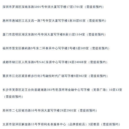
甘肃省兰州市七里河区西津西路16号兰州中心写字楼21层2102室（需提前预约）
深圳市罗湖区深南东路5001号华润大厦写字楼17层1701室（需提前预约）
重庆市解放碑渝中区民权路28号英利国际金融中心写字楼20层01室（需提前预约）
惠州市惠城区江北文昌一路7号华贸大厦写字楼1座30层05室（需提前预约）
黑龙江省大庆市萨尔图区会战大街积家售后服务中心（需提前预约）
黑龙江省鹤岗市向阳区红军路积家售后服务中心（需提前预约）
厦门市思明区湖滨东路95号华润大厦写字楼B座11层1104室（需提前预约）
黑龙江省黑河市爱辉区中央街积家售后服务中心（需提前预约）
黑龙江省鸡西市鸡冠区红军路积家售后服务中心（需提前预约）
福州市晋安区横屿路9号东二环泰禾中心写字楼2号楼5层509室（需提前预约）
黑龙江省佳木斯市向阳区长安路积家售后服务中心（需提前预约）
黑龙江省牡丹江市东安区太平路积家售后服务中心（需提前预约）
成都市锦江区人民东路6号SAC东原中心写字楼24层2406B室（需提前预约）
黑龙江省七台河市桃山区大同街积家售后服务中心（需提前预约）
重庆市江北区观音桥步行街2号融恒时代广场写字楼9层902室（需提前预约）
黑龙江省齐齐哈尔市龙沙区龙华路积家售后服务中心（需提前预约）
黑龙江省双鸭山市尖山区新兴大街积家售后服务中心（需提前预约）
长沙市芙蓉区定王台街道建湘路393号世茂环球金融中心写字楼（芙蓉广场）10层13室
黑龙江省绥化市北林区新华街与康庄路交叉口积家售后服务中心（需提前预约）
（需提前预约）
黑龙江省伊春市伊美区通河路积家售后服务中心（需提前预约）
吉林省白城市洮北区明仁南街积家售后服务中心（需提前预约）
郑州市二七区铭功路10号华润大厦写字楼29层2905室（需提前预约）
吉林省白山市浑江区浑江大街积家售后服务中心（需提前预约）
太原市迎泽区解放路15号亨得利名表服务中心（品牌授权店）3层整层（需提前预约）
吉林省吉林市船营区河南街积家售后服务中心（需提前预约）