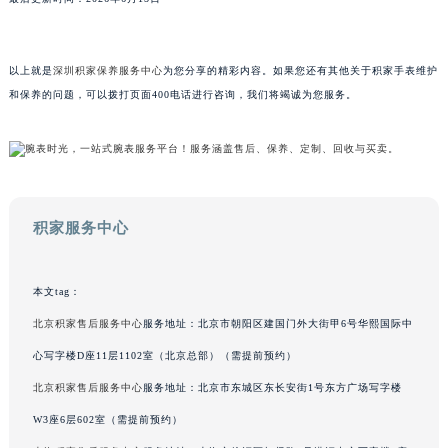
山东省威海市环翠区新威海路89号振华商厦一楼名表维修积家售后服务中心（需提前预约）
山东省潍坊市奎文区东风东街积家售后服务中心（需提前预约）
以上就是
深圳积家保养服务中心
为您分享的精彩内容。如果您还有其他关于积家手表维护
山东省枣庄市滕州市北辛路与善国路交叉口积家售后服务中心（需提前预约）
和保养的问题，可以拨打页面400电话进行咨询，我们将竭诚为您服务。
山东省淄博市张店区金晶大道积家售后服务中心（需提前预约）
上海市黄浦区南京东路299号宏伊国际广场写字楼8层806室积家售后服务中心（需提前预约）
上海市徐汇区虹桥路3号港汇中心2座37层3705室积家售后服务中心（需提前预约）
浙江省杭州市上城区钱江路1366号华润大厦A座5层503-5室积家售后服务中心（需提前预约）
浙江省湖州市吴兴区劳动路积家售后服务中心（需提前预约）
积家服务中心
浙江省嘉兴市南湖区广益路705号嘉兴世界贸易中心A座13层1304室积家售后服务中心（需提前预约）
浙江省金华市金东区东市南街777号金华万达广场4号楼22楼2209室积家售后服务中心（需提前预约）
本文tag：
浙江省丽水市莲都区解放街积家售后服务中心（需提前预约）
北京积家售后服务中心
服务地址：北京市朝阳区建国门外大街甲6号华熙国际中
浙江省宁波市江北区大闸南路500号来福士广场办公楼20层2009室积家售后服务中心（需提前预约）
浙江省衢州市柯城区上街积家售后服务中心（需提前预约）
心写字楼D座11层1102室（北京总部）（需提前预约）
浙江省绍兴市越城区胜利东路379号世茂天际中心写字楼8层805室积家售后服务中心（需提前预约）
北京积家售后服务中心
服务地址：北京市东城区东长安街1号东方广场写字楼
浙江省舟山市定海区解放东路积家售后服务中心（需提前预约）
W3座6层602室（需提前预约）
澳门特别行政区大堂区议事亭前地（新马路）积家售后服务中心（需提前预约）