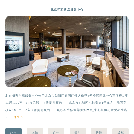
广西壮族自治区河池市金城江区金城江街道朝阳路积家售后服务中心（需提前预约）
北京积家售后服务中心
广西壮族自治区贺州市八步区城东街道灵峰南路积家售后服务中心（需提前预约）
广西壮族自治区来宾市兴宾区桂中大道积家售后服务中心（需提前预约）
广西壮族自治区柳州市城中区中山中路积家售后服务中心（需提前预约）
广西壮族自治区钦州市钦南区金海湾东大街积家售后服务中心（需提前预约）
广西壮族自治区梧州市万秀区龙湖镇高旺路积家售后服务中心（需提前预约）
广西壮族自治区玉林市玉州区金玉路积家售后服务中心（需提前预约）
海南省儋州市儋州市那大镇兰洋北路积家售后服务中心（需提前预约）
海南省东方市八所镇解放西路积家售后服务中心（需提前预约）
海南省琼海市嘉积镇东风路积家售后服务中心（需提前预约）
海南省三沙市西沙区西沙群岛永兴岛北京路积家售后服务中心（需提前预约）
北京积家售后服务中心位于北京市朝阳区建国门外大街甲6号华熙国际中心写字楼D座
上
海南省三亚市吉阳区迎宾路积家售后服务中心（需提前预约）
11层1102室（北京总部）（需提前预约） | 北京市东城区东长安街1号东方广场写字
（
海南省万宁市万城镇解放路积家售后服务中心（需提前预约）
楼W3座6层602室（需提前预约），是积家维修保养服务网点,中心技师均接受标准培
前
海南省文昌市文城镇教育东路积家售后服务中心（需提前预约）
训....
详情 >
海南省五指山市通什镇三月三大道积家售后服务中心（需提前预约）
香港特别行政区尖沙咀区油尖旺区广东道积家售后服务中心（需提前预约）
北京
上海
广州
深圳
天津
成都