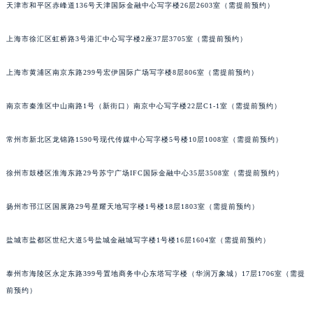
天津市和平区赤峰道136号天津国际金融中心写字楼26层2603室（需提前预约）
福州市鼓楼区五四路128-1号恒力城写字楼15层03室（需提前预约）
成都市锦江区人民东路6号SAC东原中心写字楼24层2406B室（需提前预约）
上海市徐汇区虹桥路3号港汇中心写字楼2座37层3705室（需提前预约）
重庆市江北区观音桥步行街2号融恒时代广场写字楼9层902室（需提前预约）
长沙市芙蓉区定王台街道建湘路393号世茂环球金融中心写字楼（芙蓉广场）10层13室（需提前预约）
上海市黄浦区南京东路299号宏伊国际广场写字楼8层806室（需提前预约）
郑州市二七区铭功路10号华润大厦写字楼29层2905室（需提前预约）
南京市秦淮区中山南路1号（新街口）南京中心写字楼22层C1-1室（需提前预约）
太原市迎泽区解放路15号亨得利名表服务中心（品牌授权店）3层整层（需提前预约）
沈阳市沈河区中街路137号亨得利名表服务中心（品牌授权店）1层整层（需提前预约）
常州市新北区龙锦路1590号现代传媒中心写字楼5号楼10层1008室（需提前预约）
沈阳市沈河区中街路83号亨得利名表服务中心（品牌授权店）1层整层（需提前预约）
乌鲁木齐市天山区红山路26号时代广场（CCMALL）C座17层17-B（需提前预约）
徐州市鼓楼区淮海东路29号苏宁广场IFC国际金融中心35层3508室（需提前预约）
温州市鹿城区锦绣路1067号置信广场10层1015室（需提前预约）
扬州市邗江区国展路29号星耀天地写字楼1号楼18层1803室（需提前预约）
哈尔滨市道里区友谊西路600号富力中心T2座写字楼29层03室（需提前预约）
大连市中山区人民路15号国际金融大厦7层G室（需提前预约）
盐城市盐都区世纪大道5号盐城金融城写字楼1号楼16层1604室（需提前预约）
佛山市禅城区季华五路57号万科金融中心C座12层1205室（需提前预约）
东莞市东城街道鸿福东路1号民盈国贸中心T1写字楼9层907室（需提前预约）
泰州市海陵区永定东路399号置地商务中心东塔写字楼（华润万象城）17层1706室（需提
无锡市梁溪区人民中路139号恒隆广场写字楼1座11层1104室（需提前预约）
前预约）
南通市崇川区工农路57号圆融广场写字楼16层1603室（需提前预约）