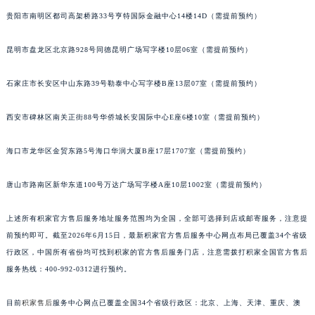
安徽省亳州市谯城区魏武大道积家售后服务中心（需提前预约）
贵阳市南明区都司高架桥路33号亨特国际金融中心14楼14D（需提前预约）
安徽省池州市贵池区长江路积家售后服务中心（需提前预约）
昆明市盘龙区北京路928号同德昆明广场写字楼10层06室（需提前预约）
安徽省滁州市琅琊区南谯北路积家售后服务中心（需提前预约）
安徽省阜阳市颍州区颍州北路积家售后服务中心（需提前预约）
石家庄市长安区中山东路39号勒泰中心写字楼B座13层07室（需提前预约）
安徽省淮北市相山区淮海路积家售后服务中心（需提前预约）
安徽省淮南市田家庵区国庆中路积家售后服务中心（需提前预约）
西安市碑林区南关正街88号华侨城长安国际中心E座6楼10室（需提前预约）
安徽省黄山市屯溪区黄山西路积家售后服务中心（需提前预约）
海口市龙华区金贸东路5号海口华润大厦B座17层1707室（需提前预约）
安徽省六安市金安区解放中路积家售后服务中心（需提前预约）
安徽省马鞍山市雨山区湖南西路积家售后服务中心（需提前预约）
唐山市路南区新华东道100号万达广场写字楼A座10层1002室（需提前预约）
安徽省宿州市埇桥区人民中路积家售后服务中心（需提前预约）
安徽省铜陵市铜官区石城大道积家售后服务中心（需提前预约）
上述所有积家官方售后服务地址服务范围均为全国，全部可选择到店或邮寄服务，注意提
安徽省芜湖市镜湖区中山路步行街积家售后服务中心（需提前预约）
前预约即可。截至2026年6月15日，最新积家官方售后服务中心网点布局已覆盖34个省级
安徽省宣城市宣州区叠嶂西路积家售后服务中心（需提前预约）
行政区，中国所有省份均可找到积家的官方售后服务门店，注意需拨打积家全国官方售后
服务热线：400-992-0312进行预约。
福建省龙岩市新罗区九一南路积家售后服务中心（需提前预约）
福建省南平市建阳区人民西路积家售后服务中心（需提前预约）
目前
积家售后
服务中心网点已覆盖全国34个省级行政区：北京、上海、天津、重庆、澳
福建省宁德市蕉城区天湖东路积家售后服务中心（需提前预约）