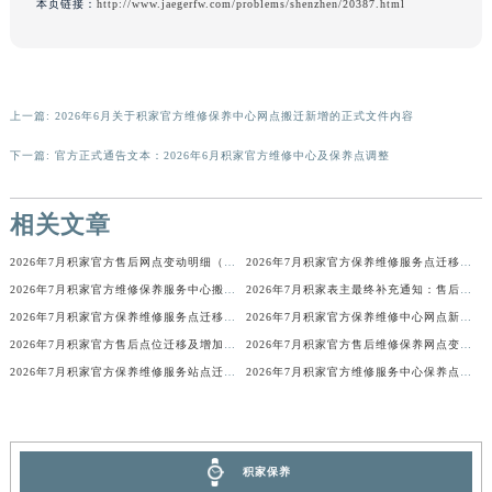
本页链接：
http://www.jaegerfw.com/problems/shenzhen/20387.html
广东省梅州市梅江区金燕大道积家售后服务中心（需提前预约）
广东省清远市清城区湖西路积家售后服务中心（需提前预约）
广东省汕头市龙湖区长平路积家售后服务中心（需提前预约）
广东省汕尾市城区香洲街道园林社区翠园街积家售后服务中心（需提前预约）
上一篇:
2026年6月关于积家官方维修保养中心网点搬迁新增的正式文件内容
广东省韶关市武江区芙蓉新区与老城中心交汇处积家售后服务中心（需提前预约）
下一篇:
官方正式通告文本：2026年6月积家官方维修中心及保养点调整
广东省深圳市罗湖区深南东路5001号华润大厦17层1701室积家售后服务中心（需提前预约）
广东省阳江市江城区东风一路积家售后服务中心（需提前预约）
相关文章
广东省云浮市云城区金山路积家售后服务中心（需提前预约）
2026年7月积家官方售后网点变动明细（搬迁+新设）
2026年7月积家官方保养维修服务点迁移与新设网点补充最终版文本
广东省湛江市赤坎区观海北路积家售后服务中心（需提前预约）
2026年7月积家官方维修保养服务中心搬迁与新设点补充确认内容
2026年7月积家表主最终补充通知：售后网点迁址及新开业
广东省肇庆市端州区信安大道与砚都大道交汇处积家售后服务中心（需提前预约）
2026年7月积家官方保养维修服务点迁移与新设网点补充完整版内容
2026年7月积家官方保养维修中心网点新增及迁址补充确认终稿发布
广西壮族自治区百色市右江区中山二路积家售后服务中心（需提前预约）
2026年7月积家官方售后点位迁移及增加完整补充通知
2026年7月积家官方售后维修保养网点变动简明补充手册确认文件
广西壮族自治区北海市海城区北京路积家售后服务中心（需提前预约）
2026年7月积家官方保养维修服务站点迁移及新设总览详细说明文件
2026年7月积家官方维修服务中心保养点搬迁及新设补充详情文件发布
广西壮族自治区崇左市江州区石景林街道友谊大道与丽川路交汇处积家售后服务中心（需提前预约）
广西壮族自治区防城港市港口区金花茶大道积家售后服务中心（需提前预约）
广西壮族自治区贵港市港北区港城街道布山大道与仙衣路交叉口积家售后服务中心（需提前预约）
积家保养
广西壮族自治区桂林市秀峰区红岭路积家售后服务中心（需提前预约）