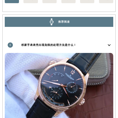
香港特别行政区金钟区中西区金钟道积家售后服务中心（需提前预约）
香港特别行政区九龙区油尖旺区弥敦道积家售后服务中心（需提前预约）
香港特别行政区铜锣湾区湾仔区轩尼诗道积家售后服务中心（需提前预约）
推荐阅读
河南省安阳市文峰区解放大道积家售后服务中心（需提前预约）
河南省鹤壁市淇滨区九州路积家售后服务中心（需提前预约）
河南省济源市沁园街道济水大道积家售后服务中心（需提前预约）
1
积家手表表壳出现划痕的处理方法是什么！
河南省焦作市解放区解放路积家售后服务中心（需提前预约）
河南省开封市鼓楼区中山路积家售后服务中心（需提前预约）
河南省洛阳市西工区中州中路与解放路交叉口积家售后服务中心（需提前预约）
河南省漯河市源汇区交通路积家售后服务中心（需提前预约）
河南省南阳市宛城区范蠡东路与南都路交叉口积家售后服务中心（需提前预约）
河南省平顶山市卫东区建设路积家售后服务中心（需提前预约）
河南省濮阳市大华龙区开州路绿城路交叉口积家售后服务中心（需提前预约）
河南省三门峡市湖滨区和平路积家售后服务中心（需提前预约）
河南省商丘市梁园区神火大道积家售后服务中心（需提前预约）
河南省新乡市红旗区人民路积家售后服务中心（需提前预约）