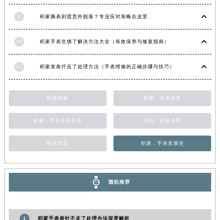
湖南省常德市武陵区人民路积家售后服务中心（需提前预约）
9
积家腕表刻度意外脱落？专业应对策略在这里
湖南省郴州市北湖区国庆北路积家售后服务中心（需提前预约）
湖南省衡阳市雁峰区解放路积家售后服务中心（需提前预约）
10
积家手表生锈了解决方法大全（有效保养与修复指南）
湖南省怀化市鹤城区迎丰中路积家售后服务中心（需提前预约）
湖南省娄底市娄星区长青街积家售后服务中心（需提前预约）
11
积家发条拧反了处理方法（手表维修的正确步骤与技巧）
湖南省邵阳市双清区东风路积家售后服务中心（需提前预约）
湖南省湘潭市雨湖区莲城大道积家售后服务中心（需提前预约）
积家维修
积家，手表保养
湖南省益阳市赫山区桃花仑路积家售后服务中心（需提前预约）
湖南省永州市冷水滩区永州大道与中兴路交叉口积家售后服务中心（需提前预约）
积家，手表走时不准
伯爵，更换表带
湖南省岳阳市岳阳楼区东茅岭路积家售后服务中心（需提前预约）
积家售后
积家，手表发展史
湖南省张家界市永定区解放路积家售后服务中心（需提前预约）
湖南省长沙市芙蓉区建湘路393号世茂环球金融中心写字楼10层1013室积家售后服务中心（需提前预约）
湖南省株洲市芦淞区建设南路积家售后服务中心（需提前预约）
随机推荐
甘肃省白银市白银区北京路积家售后服务中心（需提前预约）
甘肃省定西市安定区解放路积家售后服务中心（需提前预约）
甘肃省敦煌市沙州镇阳关中路积家售后服务中心（需提前预约）
1
积家手表表针不走了处理办法深度解析