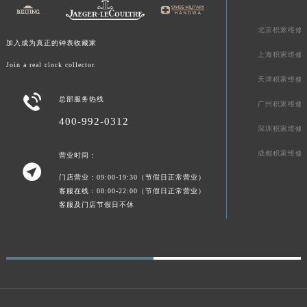
青海省果洛藏族自治州玛沁县团结路积家售后服务中心（需提前预约）
北京积家维修
青海省海北藏族自治州海晏县将军路积家售后服务中心（需提前预约）
加入成为真正的钟表收藏家
青海省海东市乐都区滨河路积家售后服务中心（需提前预约）
上海积家维修
Join a real clock collector.
青海省海南藏族自治州共和县青海湖大街积家售后服务中心（需提前预约）
天津积家维修
青海省海西蒙古族藏族自治州德令哈市柴达木路积家售后服务中心（需提前预约）

总部服务热线
广州积家维修
青海省黄南藏族自治州同仁市德合隆路积家售后服务中心（需提前预约）
400-992-0312
青海省西宁市城西区海湖新区西关大道积家售后服务中心（需提前预约）
深圳积家维修
青海省玉树藏族自治州结古镇胜利路积家售后服务中心（需提前预约）
成都积家维修
营业时间：

陕西省安康市汉滨区金州路积家售后服务中心（需提前预约）
门店营业：09:00-19:30（节假日正常营业）
陕西省宝鸡市渭滨区经二路积家售后服务中心（需提前预约）
客服在线：08:00-22:00（节假日正常营业）
客服及门店节假日不休
陕西省汉中市汉台区北大街积家售后服务中心（需提前预约）
陕西省商洛市商州区州城街积家售后服务中心（需提前预约）
陕西省铜川市王益区红旗街积家售后服务中心（需提前预约）
陕西省渭南市临渭区东风大街积家售后服务中心（需提前预约）
陕西省咸阳市秦都区沣西新城统一西路与白马河路交汇处积家售后服务中心（需提前预约）
陕西省延安市宝塔区中心街积家售后服务中心（需提前预约）