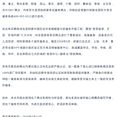
洲、遵义、鄂尔多斯、阳泉、昆山、黄石、湘潭、十堰、漳州、攀枝花、香港、台北等，
江西省景德镇市珠山区珠山中路积家售后服务中心（需提前预约）
共计360+网点，均有官方直营的积家售后服务网点，详细信息需拨打积家全国官方售后
江西省九江市浔阳区浔阳路积家售后服务中心（需提前预约）
服务热线400-992-0312进行咨询。
江西省南昌市红谷滩新区红谷中大道998号绿地双子塔（中央广场）A1座办公楼14层1407室积家售后服务中心（需提前预约）
江西省萍乡市安源区萍安北大道与康庄路交叉口积家售后服务中心（需提前预约）
此次售后网络优化是积家中国区近年来规模最大的服务升级工程。聚焦“直营提质、扩
江西省上饶市信州区滨江西路积家售后服务中心（需提前预约）
容、区域均衡”三大方向，对全国原有售后网点进行了重新选址、装修焕新、设备迭代与
人员培训，同时新增多个城市服务点。截至2026年6月，积家已在北京、上海、天津、重
江西省新余市渝水区北湖西路积家售后服务中心（需提前预约）
庆等全国34个省级行政区设立官方售后维修服务中心，形成覆盖华北、华东、华南、西
江西省宜春市袁州区中山中路积家售后服务中心（需提前预约）
南、华中、东北和西北七大区域的“直营中心+服务点”双轨网络。
江西省鹰潭市月湖区胜利东路积家售后服务中心（需提前预约）
山东省德州市德城区东风中路积家售后服务中心（需提前预约）
所有升级后的网点均通过瑞士日内瓦总部严格认证。统一配备了瑞士进口精密检测仪器和
山东省东营市东营区济南路积家售后服务中心（需提前预约）
100%原厂供应配件，并由经品牌专项培训认证的资深制表师提供服务。严格执行积家全
山东省济南市历下区经十路11111号华润中心写字楼（万象城）15层1508室积家售后服务中心（需提前预约）
球统一服务标准与质保体系，确保无论表主身处何地，都能享受与瑞士本土一致的专业养
护服务。
山东省济宁市任城区太白楼路积家售后服务中心（需提前预约）
山东省莱芜市文化南路8号银座商城名表维修一楼名表维修积家售后服务中心（需提前预约）
此外，本次升级全面强化了网点私密性与舒适度。新址多选址城市核心商圈高端写字楼，
山东省临沂市兰山区解放路积家售后服务中心（需提前预约）
优化了服务空间布局。为表主提供更安心、舒适的售后体验。
山东省日照市东港区烟台路积家售后服务中心（需提前预约）
山东省泰安市泰山区财源街道泰山大街积家售后服务中心（需提前预约）
最后更新时间：2026年6月15日