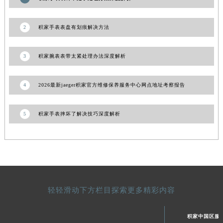
甘肃省合作市人民街积家售后服务中心（需提前预约）
甘肃省嘉峪关市雄关区新华中路积家售后服务中心（需提前预约）
2
积家手表表盘有划痕解决方法
甘肃省金昌市金川区北京路积家售后服务中心（需提前预约）
甘肃省酒泉市肃州区西大街积家售后服务中心（需提前预约）
3
积家腕表表带太紧处理办法深度解析
甘肃省临夏市城南街道团结路积家售后服务中心（需提前预约）
甘肃省陇南市武都区人民路积家售后服务中心（需提前预约）
4
2026最新jaeger积家官方维修保养服务中心网点地址考察报告
甘肃省平凉市崆峒区西大街积家售后服务中心（需提前预约）
甘肃省庆阳市西峰区南大街积家售后服务中心（需提前预约）
5
积家手表摔坏了解决技巧深度解析
甘肃省天水市秦州区民主路积家售后服务中心（需提前预约）
甘肃省武威市凉州区迎宾路积家售后服务中心（需提前预约）
甘肃省张掖市甘州区民乐北路积家售后服务中心（需提前预约）
宁夏回族自治区固原市原州区文化街积家售后服务中心（需提前预约）
宁夏回族自治区石嘴山市大武口区贺兰山路积家售后服务中心（需提前预约）
轻轻滑动下方栏目探索更多精彩内容
宁夏回族自治区吴忠市利通区开元大道积家售后服务中心（需提前预约）
宁夏回族自治区银川市兴庆区新华东路97号新百中心C馆一层C1-18号商铺积家售后服务中心（需提前预约）
积家中国区服
宁夏回族自治区中卫市沙坡头区鼓楼东街积家售后服务中心（需提前预约）