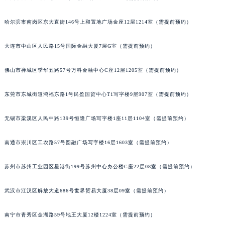
辽宁省铁岭市银州区南马路积家售后服务中心（需提前预约）
哈尔滨市南岗区东大直街146号上和置地广场金座12层1214室（需提前预约）
辽宁省营口市站前区市府路与渤海大街交叉口积家售后服务中心（需提前预约）
辽宁省沈阳市沈河区中街路137号亨得利名表维修授权店1楼积家售后服务中心（需提前预约）
大连市中山区人民路15号国际金融大厦7层G室（需提前预约）
辽宁省沈阳市沈河区中街路83号亨得利名表维修授权店1楼积家售后服务中心（需提前预约）
北京市朝阳区建国门外大街甲6号华熙国际中心D座11层1102室积家售后服务中心（北京总部）（需提前预约）
佛山市禅城区季华五路57号万科金融中心C座12层1205室（需提前预约）
北京市东城区东长安街1号王府井东方广场W3座6层602室积家售后服务中心（需提前预约）
河北省保定市竞秀区朝阳北大街北国先天下积家售后服务中心（需提前预约）
东莞市东城街道鸿福东路1号民盈国贸中心T1写字楼9层907室（需提前预约）
内蒙古自治区阿拉善盟市左旗土尔扈特大街积家售后服务中心（需提前预约）
无锡市梁溪区人民中路139号恒隆广场写字楼1座11层1104室（需提前预约）
内蒙古自治区巴彦淖尔市临河区新华街积家售后服务中心（需提前预约）
内蒙古自治区包头市青山区幸福路甲3号王府井百货名表维修积家售后服务中心（需提前预约）
南通市崇川区工农路57号圆融广场写字楼16层1603室（需提前预约）
内蒙古自治区赤峰市红山区哈达街积家售后服务中心（需提前预约）
内蒙古自治区鄂尔多斯市东胜区伊金霍洛街积家售后服务中心（需提前预约）
苏州市苏州工业园区星港街199号苏州中心办公楼C座22层08室（需提前预约）
内蒙古自治区呼伦贝尔市海拉尔区中央街积家售后服务中心（需提前预约）
武汉市江汉区解放大道686号世界贸易大厦38层09室（需提前预约）
内蒙古自治区通辽市科尔沁区明仁大街积家售后服务中心（需提前预约）
内蒙古自治区乌海市海勃湾区人民南路积家售后服务中心（需提前预约）
南宁市青秀区金湖路59号地王大厦12楼1224室（需提前预约）
内蒙古自治区乌兰察布市集宁区恩和大街积家售后服务中心（需提前预约）