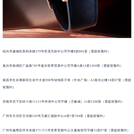
甘肃省兰州市七里河区西津西路16号兰州中心写字楼21层2102室（需提前预约）
重庆市解放碑渝中区民权路28号英利国际金融中心写字楼20层01室（需提前预约）
黑龙江省大庆市萨尔图区会战大街积家售后服务中心（需提前预约）
黑龙江省鹤岗市向阳区红军路积家售后服务中心（需提前预约）
黑龙江省黑河市爱辉区中央街积家售后服务中心（需提前预约）
黑龙江省鸡西市鸡冠区红军路积家售后服务中心（需提前预约）
绍兴市越城区胜利东路379号世茂天际中心写字楼8层805室（需提前预约）
黑龙江省佳木斯市向阳区长安路积家售后服务中心（需提前预约）
黑龙江省牡丹江市东安区太平路积家售后服务中心（需提前预约）
嘉兴市南湖区广益路705号嘉兴世界贸易中心写字楼A座13层1304室（需提前预约）
黑龙江省七台河市桃山区大同街积家售后服务中心（需提前预约）
南昌市红谷滩新区红谷中大道998号绿地双子塔（中央广场）A1座办公楼14层07室（需提
黑龙江省齐齐哈尔市龙沙区龙华路积家售后服务中心（需提前预约）
前预约）
黑龙江省双鸭山市尖山区新兴大街积家售后服务中心（需提前预约）
黑龙江省绥化市北林区新华街与康庄路交叉口积家售后服务中心（需提前预约）
济南市历下区经十路11111号华润中心写字楼（万象城）15层1508室（需提前预约）
黑龙江省伊春市伊美区通河路积家售后服务中心（需提前预约）
吉林省白城市洮北区明仁南街积家售后服务中心（需提前预约）
广州市天河区天河路230号万菱汇国际中心A塔7层704室（需提前预约）
吉林省白山市浑江区浑江大街积家售后服务中心（需提前预约）
广州市越秀区环市东路371-375号世界贸易中心大厦南塔写字楼15层07室（需提前预约）
吉林省吉林市船营区河南街积家售后服务中心（需提前预约）