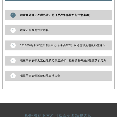
甘肃省合作市人民街积家售后服务中心（需提前预约）
甘肃省嘉峪关市雄关区新华中路积家售后服务中心（需提前预约）
1
积家表针掉了处理办法汇总（手表维修技巧与注意事项）
甘肃省金昌市金川区北京路积家售后服务中心（需提前预约）
甘肃省酒泉市肃州区西大街积家售后服务中心（需提前预约）
2
积家正品查询方法详解
甘肃省临夏市城南街道团结路积家售后服务中心（需提前预约）
甘肃省陇南市武都区人民路积家售后服务中心（需提前预约）
3
2026年6月积家官方售后中心（维修保养）网点迁移及增设补充速报文本
甘肃省平凉市崆峒区西大街积家售后服务中心（需提前预约）
甘肃省庆阳市西峰区南大街积家售后服务中心（需提前预约）
4
积家手表表带太紧处理技巧深度解析（轻松调整佩戴舒适度的实用方法）
甘肃省天水市秦州区民主路积家售后服务中心（需提前预约）
甘肃省武威市凉州区迎宾路积家售后服务中心（需提前预约）
5
积家手表表带过短处理办法大全
甘肃省张掖市甘州区民乐北路积家售后服务中心（需提前预约）
宁夏回族自治区固原市原州区文化街积家售后服务中心（需提前预约）
宁夏回族自治区石嘴山市大武口区贺兰山路积家售后服务中心（需提前预约）
宁夏回族自治区吴忠市利通区开元大道积家售后服务中心（需提前预约）
宁夏回族自治区银川市兴庆区新华东路97号新百中心C馆一层C1-18号商铺积家售后服务中心（需提前预约）
宁夏回族自治区中卫市沙坡头区鼓楼东街积家售后服务中心（需提前预约）
轻轻滑动下方栏目探索更多精彩内容