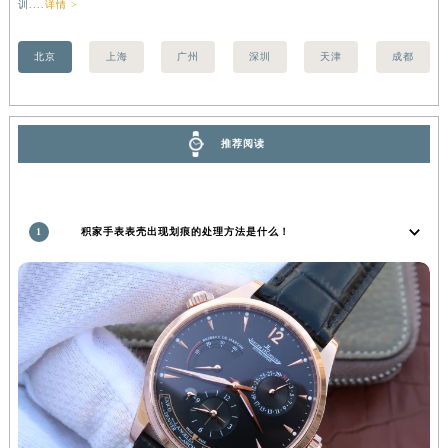
训....
详情 >
香港特别行政区金钟区中西区金钟道积家售后服务中心（需提前预约）
香港特别行政区九龙区油尖旺区弥敦道积家售后服务中心（需提前预约）
北京
上海
广州
深圳
天津
成都
香港特别行政区铜锣湾区湾仔区轩尼诗道积家售后服务中心（需提前预约）
河南省安阳市文峰区解放大道积家售后服务中心（需提前预约）
河南省鹤壁市淇滨区九州路积家售后服务中心（需提前预约）
推荐阅读
河南省济源市沁园街道济水大道积家售后服务中心（需提前预约）
河南省焦作市解放区解放路积家售后服务中心（需提前预约）
河南省开封市鼓楼区中山路积家售后服务中心（需提前预约）
1
积家手表表壳出现划痕的处理方法是什么！
河南省洛阳市西工区中州中路与解放路交叉口积家售后服务中心（需提前预约）
河南省漯河市源汇区交通路积家售后服务中心（需提前预约）
河南省南阳市宛城区范蠡东路与南都路交叉口积家售后服务中心（需提前预约）
河南省平顶山市卫东区建设路积家售后服务中心（需提前预约）
河南省濮阳市大华龙区开州路绿城路交叉口积家售后服务中心（需提前预约）
河南省三门峡市湖滨区和平路积家售后服务中心（需提前预约）
河南省商丘市梁园区神火大道积家售后服务中心（需提前预约）
河南省新乡市红旗区人民路积家售后服务中心（需提前预约）