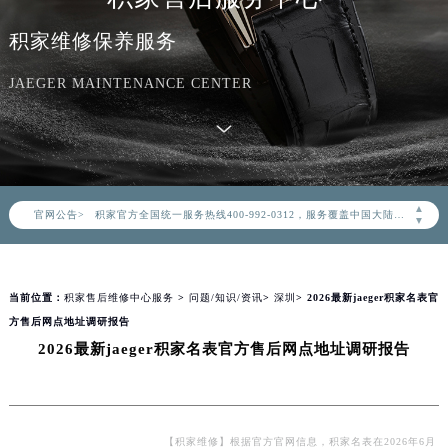
积家维修保养服务
JAEGER MAINTENANCE CENTER
2026年8月积家中国区售后服务网络优化升级公告
2026年8月积家全国官方售后客户服务热线：400-992-0312
▲
官网公告>
积家官方全国统一服务热线400-992-0312，服务覆盖中国大陆、香港、澳门、台湾全部区域（非大陆需加拨“+86”）
▼
2026年8月积家售后服务中心最新网点地址：
北京市朝阳区建国门外大街甲6号华熙国际中心写字楼D座11层1102室（北京总部）（需提前预约）
当前位置：
积家售后维修中心服务
>
问题/知识/资讯
>
深圳
> 2026最新jaeger积家名表官
北京市东城区东长安街1号东方广场写字楼W3座6层602室（需提前预约）
方售后网点地址调研报告
天津市和平区赤峰道136号天津国际金融中心写字楼26层2603室（需提前预约）
2026最新jaeger积家名表官方售后网点地址调研报告
上海市徐汇区虹桥路3号港汇中心写字楼2座37层3705室（需提前预约）
上海市黄浦区南京东路299号宏伊国际广场写字楼8层806室（需提前预约）
南京市秦淮区中山南路1号（新街口）南京中心写字楼22层C1-1室（需提前预约）
常州市新北区龙锦路1590号现代传媒中心写字楼5号楼10层1008室（需提前预约）
【积家维修】根据官方官网信息，积家名表在2026年6月