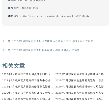
楼24层2406B室（需提前预约）
广东省梅州市梅江区金燕大道积家售后服务中心（需提前预约）
服务专线：
400-992-0312
广东省清远市清城区湖西路积家售后服务中心（需提前预约）
本页链接：
http://www.jaegerfw.com/problems/shenzhen/20176.html
广东省汕头市龙湖区长平路积家售后服务中心（需提前预约）
广东省汕尾市城区香洲街道园林社区翠园街积家售后服务中心（需提前预约）
广东省韶关市武江区芙蓉新区与老城中心交汇处积家售后服务中心（需提前预约）
广东省深圳市罗湖区深南东路5001号华润大厦17层1701室积家售后服务中心（需提前预约）
上一篇:
2026年6月积家官方售后保养维修站迁址新开官方说明文本正式发布
广东省阳江市江城区东风一路积家售后服务中心（需提前预约）
下一篇:
2026年6月积家官方售后服务站迁址与新设网点正式通告
广东省云浮市云城区金山路积家售后服务中心（需提前预约）
广东省湛江市赤坎区观海北路积家售后服务中心（需提前预约）
相关文章
广东省肇庆市端州区信安大道与砚都大道交汇处积家售后服务中心（需提前预约）
广西壮族自治区百色市右江区中山二路积家售后服务中心（需提前预约）
2026年7月积家官方售后网点变动明细（搬迁+新设）
2026年7月积家官方保养维修服务点迁移与新设网点补充最终版文本
2026年7月积家官方维修保养服务中心搬迁与新设点补充确认内容
2026年7月积家表主最终补充通知：售后网点迁址及新开业
广西壮族自治区北海市海城区北京路积家售后服务中心（需提前预约）
2026年7月积家官方保养维修服务点迁移与新设网点补充完整版内容
2026年7月积家官方保养维修中心网点新增及迁址补充确认终稿发布
广西壮族自治区崇左市江州区石景林街道友谊大道与丽川路交汇处积家售后服务中心（需提前预约）
2026年7月积家官方售后点位迁移及增加完整补充通知
2026年7月积家官方售后维修保养网点变动简明补充手册确认文件
广西壮族自治区防城港市港口区金花茶大道积家售后服务中心（需提前预约）
2026年7月积家官方保养维修服务站点迁移及新设总览详细说明文件
2026年7月积家官方维修服务中心保养点搬迁及新设补充详情文件发布
广西壮族自治区贵港市港北区港城街道布山大道与仙衣路交叉口积家售后服务中心（需提前预约）
广西壮族自治区桂林市秀峰区红岭路积家售后服务中心（需提前预约）