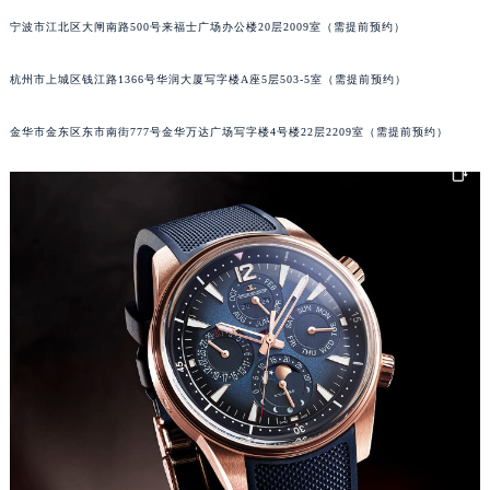
苏州市苏州工业园区星港街199号苏州中心办公楼C座22层08室（需提前预约）
宁波市江北区大闸南路500号来福士广场办公楼20层2009室（需提前预约）
武汉市江汉区解放大道686号世界贸易大厦38层09室（需提前预约）
杭州市上城区钱江路1366号华润大厦写字楼A座5层503-5室（需提前预约）
南宁市青秀区金湖路59号地王大厦12楼1224室（需提前预约）
合肥市蜀山区潜山路111号万象城华润大厦B座12楼03室（需提前预约）
金华市金东区东市南街777号金华万达广场写字楼4号楼22层2209室（需提前预约）
泉州市丰泽区宝洲路729号浦西万达中心写字楼A座7楼709室（需提前预约）
青岛市南区山东路6号华润大厦B座22层04室（需提前预约）
烟台市芝罘区胜利路139号万达金融中心A座907室（需提前预约）
长春市朝阳区西安大路727号中银大厦A座(旺进大厦)18层09室（需提前预约）
贵阳市南明区都司高架桥路33号亨特国际金融中心14楼14D（需提前预约）
昆明市盘龙区北京路928号同德昆明广场写字楼10层06室（需提前预约）
石家庄市长安区中山东路39号勒泰中心写字楼B座13层07室（需提前预约）
西安市碑林区南关正街88号华侨城长安国际中心E座6楼10室（需提前预约）
海口市龙华区金贸东路5号海口华润大厦B座17层1707室（需提前预约）
唐山市路南区新华东道100号万达广场写字楼A座10层1002室（需提前预约）
台州市椒江区东海大道1800号腾达中心东1幢20楼2002室（需提前预约）
内蒙古自治区呼和浩特市玉泉区大学西街70号华润万象城写字楼（鄂尔多斯大厦）23层2326室（需提前预约）